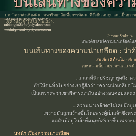
หากต้องการติดต่อกับ
มหาวิทยาลัยเที่ยงคืน
มหาวิทยาลัยเที่ยงคืน : มหาวิทยาลัยเพื่อการพัฒนาที่ยั่งยืน สมดุล และเป็นธร
ส่ง mail ตามที่อยู่ข้างล่างนี้
ไซค์ วันอังคารที่ 12 ก.พ..2546
midnight2545(at)yahoo.com
midnightuniv(at)yahoo.com
Jerome Stolnitz
ประวัติศาสตร์ความน่าเกลียดในส
บนเส้นทางของความน่าเกลียด : ว่าด้
สมเกียรติ ตั้งนโม : เรียบ
(บทความนี้ยาวประมาณ 13 หน้
...เวลาที่นักปรัชญาพูดถึง"ค
ทำให้คนทั่วไปอย่างเรารู้สึกว่า "ความน่าเกลียด ไม
เป็นเพราะพวกเขาพิจารณามันอย่างรอบคอบและถกเ
...ความน่าเกลียด"ไม่เคยมีอยู
เพราะมันถูกสร้างขึ้นโดยพระผู้เป็นเจ้าซึ่งพ
แต่มันมีอยู่ในสิ่งที่มนุษย์สร้างขึ้น เพราะมน
บทนำ เรื่องความน่าเกลียด