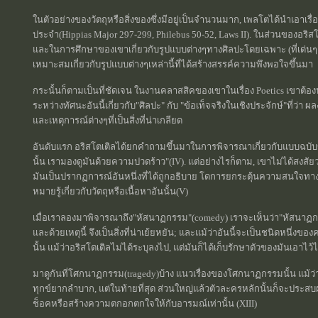
ในตัวอย่างของวัตถุหรือสิ่งของซึ่งมีอยู่เป็นจำนวนมาก, เพลโตได้นำเอาเร
ประจำ(Hippias Major 297-299, Philebus 50-52, Laws II). ในส่วนของอริสโ
และในการศึกษาของเขาเกี่ยวกับรูปแบบต่างๆทางศิลปะโดยเฉพาะ (ที่เด่นๆค
เหมาะสมเกี่ยวกับรูปแบบต่างๆเหล่านี้ที่ได้สร้างสรรค์ความพึงพอใจขึ้นมา
กระนั้นก็ตามเป็นที่ชัดเจน ในงานคลาสสิคของเขาในเรื่อง Poetics เขาต้
ระหว่างทัศนะอันนี้เกี่ยวกับ"ศิลปะ" กับ "ข้อเท็จจริงในเชิงประจักษ์"ที่ว่า 
และเหตุการณ์ต่างๆที่เป็นสิ่งที่น่าเกลียด
อันดับแรก อริสโตเติลได้ยกคำถามขึ้นมาในการพิจารณาเกี่ยวกับแบบฉบับของ
นั้น เรามองดูมันด้วยความปวดร้าว"(IV). แต่อย่างไรก็ตาม, เขาไม่ได้สงส
มันเป็นปรากฏการณ์อันหนึ่งที่ได้ถูกอธิบาย โดการยกระตุ้นความสนใจทา
หมายรู้เกี่ยวกับวัตถุหรือเนื้อหาอันนั้น(V)
เมื่อเราลองมาพิจารณาถึง"หัสนาฏกรรม"(comedy) เราจะเห็นว่า"หัสนาฏกร
และด้วยเหตุนี้ จึงเป็นสิ่งที่น่าเย้ยหยัน; และแม้ว่าอันนี้จะเป็นชนิดหนึ่
นั้น แม้ว่าอริสโตเติลไม่ได้ระบุลงไป, แต่มันก็ได้เก็บรักษาตัวของมันเอา
มาดูกันที่โศกนาฏกรรม(tragedy)บ้าง แนวเรื่องของโศกนาฏกรรมนั้น แม้ว
ทุกข์ยากลำบาก, แต่ในท้ายที่สุด ส่วนใหญ่แล้วตัวละครหลักนั้นก็จะประสบ
ช็อคหรือสร้างความตกอกตกใจให้กับอารมณ์เท่านั้น (XIII)