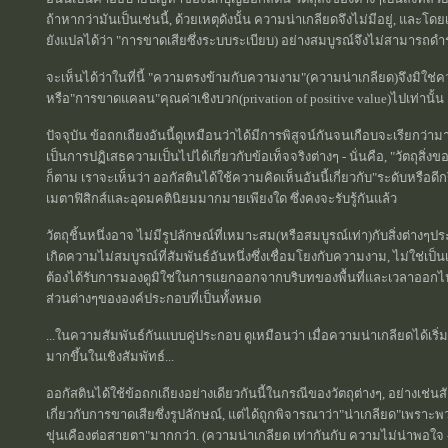
ถ้าหากว่ามันเป็นเช่นนี้, ด้วยเหตุดังนั้น ความน่าเกลียดจึงไม่มีอยู่, และโ
ยังแปลได้ว่า "การขาดเสียซึ่งระบบระเบียบ) อย่างสมบูรณ์จึงไม่สามารถดำร
จะเห็นได้ว่าในที่นี้ "ความตรงข้ามกับความงาม"(ความน่าเกลียด)จึงมิใช่ควา
หรือ"การขาดแคลน"คุณค่าเชิงบวก(privation of positive value)ไปเท่านั้น
ปัจจุบัน ข้อถกเถียงอันนี้ดูเหมือนว่าได้มีการพิสูจน์กันจนเกือบจะเรียกว่
เป็นการปฏิเสธความเป็นไปได้เกี่ยวกับข้อเท็จจริงต่างๆ - นั่นคือ, "วัตถุสิ่งขอ
ก็ตาม เราจะเห็นว่า ออกัสตินได้ใช้ความคิดเห็นอันนี้เกี่ยวกับ"ระดับหรื
เมตาฟิสิกส์และอุดมคตินิยมมากมายเพียงใด ซึ่งคงจะรับรู้กันแล้ว
วัตถุชิ้นหนึ่งอาจ ไม่มีรูปลักษณ์ที่เหมาะสม(หรือสมบูรณ์เท่า)กับสิ่งต่างๆ
เกิดความไม่สมบูรณ์ที่สัมพันธ์อันหนึ่งซึ่งเชื่อมโยงกับความงาม, ไม่ใช่เป็นเ
ต้องได้รับการมองดูมิใช่ในการแยกออกจากบริบทของพื้นที่และเวลาออกไปอ
ส่วนต่างๆขององค์ประกอบที่เป็นทั้งหมด
...ในความสัมพันธ์กันแบบคู่ประกอบ ดูเหมือนว่า เมื่อความน่าเกลียดได้เริ่
มากขึ้นในเชิงสัมพัทธ์...
ออกัสตินได้ใช้ข้อถกเถียงอย่างเดียวกันนี้ในกรณีของวัตถุต่างๆ, อย่างเช่นสัต
เกี่ยวกับการขาดเสียซึ่งรูปลักษณ์, แต่ได้ถูกพิจารณาว่า"น่าเกลียด"เพราะพวก
ขุ่นเคืองต่อสายตา"มากกว่า. (ความน่าเกลียด เท่ากันกับ ความไม่น่าพอใจ 