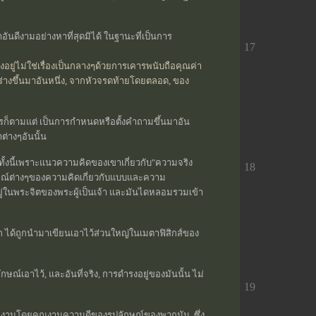
าอันดีงามอย่างหาที่สุดมิได้ ในฐานะที่เป็นการ
17
งอยู่ไม่ใช่เรื่องเป็นกลางๆด้วยการเคารพนับถือคุณค่า
่างขึ้นมาอันหนึ่ง, จากหัวจรดท้ายโดยตลอด, ของ
อะไรก็ตามแต่ เป็นการกำหนดหรือตั้งคำถามขึ้นมาอัน
่างๆอันนั้น
 ทั้งนี้เพราะแนวความคิดของเขาเกี่ยวกับ"ความจริง
18
ลักษณ์ต่างๆของความคิดเกี่ยวกับแบบและความ
งอยู่ในพระจิตของพระผู้เป็นเจ้า และมันไดหลอมรวมเข้า
ได้ถูกนำมาเขียนเอาไว้ส่วนใหญ่ในเมตาฟิสิกส์ของ
ลักษณ์เอาไว้, และอันที่จริง, การดำรงอยู่ของมันนั้น ไม่
19
ี่สวยงามโดยคุณงามความดีของรูปลักษณ์ของพวกมัน, ซึ่ง