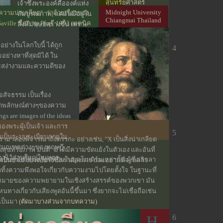
สุนทรียศาสตร์
เจ้าซึ่งพระองค์คือองค์แห่ง
Midnight University
มน่าเกลียด": ว่าด้วยเรื่องของ
สมเกียรติ ตั้งนโม :
สัมบูรณภาพ, แต่มันมีอยู่ใน
Chiangmai Thailand
ille ชื่อภาพ Prop.ี 1993 เทคนิค
เรียบเรียง,
สิ่งที่มนุษย์สร้างขึ้น เพราะ
าใบ
(กระบวนวิชา
มนุษย์เป็นสิ่งที่ไม่สมบูรณ์...
ปรัชญาศิลปะ และ
อย่างในโลกใบนี้ ได้ถูก
(ตัดมาบางส่วนจาก
4
ศิลปวิจารณ์) คณะ
อย่างหาที่สุดมิได้ ใน
บทความ)
วิจิตรศิลป์ มช.
มสง่างามและความดีของ
ัจธรรม เป็นเรื่อง
อภาพลักษณ์ต่างๆของความ
s are images of the ideas
ของพระผู้เป็นเจ้า และการ
5
ันเป็นระบบระเบียบภายใน
รามาลองพิจารณาถึงตรรกะ อย่างเช่น, "X เป็นสิ่งน่าเกลียด
อปริมณฑลต่างๆของทฤษฎี
ิงสุนทรียภาพ มันดี" มิได้มีความขัดแย้งในตัวเอง และอันที่
อาไว้ส่วนใหญ่ในเมตา
ปินสมัยใหม่หรือศิลปินในยุคโมเดิร์นเหล่านั้น ผู้ซึ่งเลิกลา
จเป็นบางสิ่งบางอย่างซึ่งเราต้องการ และอยากที่จะกล่าว
ิ้งความพึงพอใจเกี่ยวกับความงามไปโดยตั้งใจ ในฐานะที่
้าหมายของความพยายามในเชิงสร้างสรรค์ของพวกเขา มัน
หนทางเกี่ยวกับเสียงพูดอันนี้ขึ้นมา ซึ่งยากจะไม่เชื่อถือเช่น
ยเป็นมา
(ตัดมาบางส่วนจากบทความ)
 : by Jerome Stolnitz; จาก The Encyclopedia of
H
6
phy