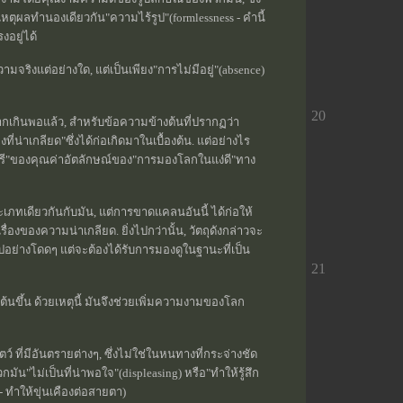
ดยเหตุผลทำนองเดียวกัน"ความไร้รูป"(formlessness - คำนี้
งอยู่ได้
มจริงแต่อย่างใด, แต่เป็นเพียง"การไม่มีอยู่"(absence)
20
ามากเกินพอแล้ว, สำหรับข้อความข้างต้นที่ปรากฏว่า
งที่น่าเกลียด"ซึ่งได้ก่อเกิดมาในเบื้องต้น. แต่อย่างไร
อดีกรี"ของคุณค่าอัตลักษณ์ของ"การมองโลกในแง่ดี"ทาง
ประเภทเดียวกันกับมัน, แต่การขาดแคลนอันนี้ ได้ก่อให้
รื่องของความน่าเกลียด. ยิ่งไปกว่านั้น, วัตถุดังกล่าวจะ
ย่างโดดๆ แต่จะต้องได้รับการมองดูในฐานะที่เป็น
21
มต้นขึ้น ด้วยเหตุนี้ มันจึงช่วยเพิ่มความงามของโลก
ว์ ที่มีอันตรายต่างๆ, ซึ่งไม่ใช่ในหนทางที่กระจ่างชัด
มัน"ไม่เป็นที่น่าพอใจ"(displeasing) หรือ"ทำให้รู้สึก
- ทำให้ขุ่นเคืองต่อสายตา)