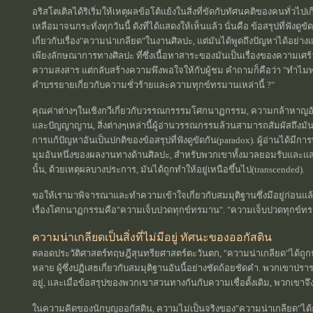
อริสโตเติลได้ริเริ่มให้เหตุผลข้อโต้แย้งในสิ่งที่ขัดกับทัศนคติของคนทั่วไ
เหลือมาจนกระทั่งทุกวันนี้ ดังที่ได้แสดงให้เห็นแล้ว นั่นคือ ข้อสรุปที่ฟังดู
เกี่ยวกับเรื่อง"ความน่าเกลียด"ในงานศิลปะ, แต่มันได้พูดถึงปัญหาได้อย่
เพียงลักษณาการทางศิลปะ ที่ซึ่งเนื้อหาสาระของมันเป็นเรื่องของความเศร้
ความสงสาร แต่กลับสร้างความพึงพอใจให้กับผู้ชม คำถามก็คือว่า "ทำไมพว
คำบรรยายเกี่ยวกับความชั่วร้ายและความทุกข์ทรมานเหล่านี้ ?"
คุณค่าต่างๆในเชิงกวีเกี่ยวกับวรรณกรรรมโศกนาฏกรรม, ความกล้าหาญอันส
และปัญญาญาน, สิ่งต่างๆเหล่านี้ผู้อ่านวรรณกรรมล้วนสามารถสัมผัสถึงมันไ
การแก้ปัญหาอันเป็นปกติของข้อสรุปที่ฟังดูขัดกัน(paradox). ผู้อ่านได้มีกา
มุมอันหนึ่งของผลงานทางด้านศิลปะ, สำหรับพวกเขาทั้งมวลยอมรับและแส
นั้น, ด้วยเหตุผลบางประการ, มันได้ถูกทำให้อยู่เหนือขึ้นไป(transcended).
ขอให้เรามาพิจารณาและทำความเข้าใจเกี่ยวกับสมมุติฐานซึ่งมีอยู่ก่อนแล้
เรื่องโศกนาฏกรรมคือ"ความเจ็บปวดทุกข์ทรมาน". "ความเจ็บปวดทุกข์ทรมาน
ความน่าเกลียดเป็นสิ่งที่ไม่มีอยู่ ทัศนะของออกัสติน
ตลอดประวัติศาสตร์ทฤษฎีสุนทรียศาสตร์ตะวันตก, "ความน่าเกลียด"ได้ถ
หลาย ผู้ซึ่งปฏิเสธเกี่ยวกับสมมุติฐานอันนี้อย่างชัดถ้อยชัดคำ. พวกเขาปราร
อยู่, และเมื่อข้อสรุปของพวกเขาสวนทางกันกับความเชื่อดั้งเดิม, พวกเขาจึ
ในความคิดของนักบุญออกัสติน, ความไม่เป็นจริงของ"ความน่าเกลียด"ไ