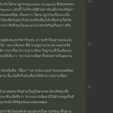
14
ปเกี่ยวกับโศกนาฏกรรม(paradox of tragedy) ซึ่งยังคงหลง
ขัดๆ(paradox)อันนี้ ไม่ใช่กรณีตัวอย่างอันเดียวของปัญหา
างแหลมคมที่สุด, เป็นเพราะ โศกนาฏกรรมเกือบจะเป็น
าโศกเสียใจอย่างไม่อาจหลีกเลี่ยงได้ หรือชวนให้เกิด
กเราจึงพึงพอใจและยกย่องสรรเสริญเรื่องเล่า หรือ
ูงส่งของบรรดาวีรบุรุษ, ความเข้าใจอย่างแจ่มแจ้ง,
15
ด้ - เพราะสิ่งเหล่านี้ดำรงอยู่ท่ามกลางทางออกหรือ
รพิจารณาเรื่อง"ความน่าเกลียด"ในฐานะที่เป็นเพียงแง่
ดงให้เห็นว่า, "ความน่าเกลียด"ทั้งหมดภายในผลงาน
วอันหนึ่งคือ "เนื้อหา" อย่างเช่น แบบจำลองของพล๊อท
"นั้น อันที่จริงมันเทียบได้กับ"ความน่าเกลียด"
16
ูกนำมาสนทนากันส่วนใหญ่โดยบรรดานักปรัชญาทั้ง
ถนาที่จะยึดถือว่า "ความน่าเกลียด"มิได้ดำรงอยู่หรือมี
งถูกบังคับให้พิสูจน์และแสดงเหตุผล
ด้ถูกกำชับโดยหลักคำสอนต่างๆในทางปรัชญาพื้นฐาน