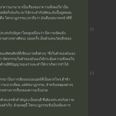
ื่อง"ความงาม"มาเป็นเรื่องของ"ความพึงพอใจ"เป็น
ตเติลก็เช่นกัน เขาได้กระทำกับทัศนะอันนี้อยู่ตลอด,
ือ โศกนาฏกรรม) เขาถือว่า มันคือบทบาทหน้าที่ที่
12
องประสบกับปัญหาโดยดูเหมือนว่า มีความขัดแย้ง
ผลงานต่างๆทางศิลปะ บ่อยครั้ง เป็นตัวแทนวัตถุสิ่งของ
ทัศนศิลป์ที่เขียนภาพสิ่งต่างๆ "ซึ่งในตัวของมันเอง
ัยว่า จิตรกรรมในตัวของมันเองได้กระตุ้นความพึงพอใจ,
งด้านสิติปัญญาของเราและทำให้เราเกิดการจำได้
13
รม"เป็นการเลียนแบบมนุษย์ที่เป็นพวกไพร่,ต่ำช้า
งของความน่าเกลียด, แต่หัสนาฏกรรม, สำหรับเหตุผลต่างๆ
ไว้ไกลห่างจากเรื่องของความเจ็บปวด
่าตัวละครตัวสำคัญจะเป็นคนดี ซึ่งต้องประสบกับความ
ผลสำเร็จ. ด้วยเหตุนี้ โศกนาฏกรรมจึงเป็นเพียงการ