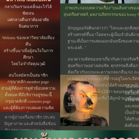
กลางวันเรามองเห็นอะไรได้
ภาพประกอบบทความเรื่อง'"บนเส้นทางของควา
ชัดเจน
สุนทรียศาสตร์, ผลงานจิตรกรรมของ Jenny Sav
แต่กลางคืนเราต้องอาศัย
สีน้ำมันบนผ้
จินตนาการ
นักบุญออกัสตินกล่าวว่า "โลกและทุกสิ่งทุก
สร้างสรรค์ขึ้นมาโดยพระผู้เป็นเจ้าอันดีงาม
Website ของมหาวิทยาลัยเที่ยง
ฐานะที่เป็นการแสดงออกอันหนึ่งของควา
คืน
พระองค์..."
สร้างขึ้นมาเพื่อผู้สนใจในการ
ศึกษา
แนวความคิดของเขาเกี่ยวกับความจริงหรือส
โดยไม่จำกัดคุณวุฒิ
สุนทรียภาพอย่างเด่นชัด. ทุกสรรพสิ่งคื
คิดเกี่ยวกับแบบและความกลมกลืน(All thing
สนใจสมัครเป็นสมาชิก
of form and harmony)ที่ดำรงอยู่ในพระจิต
กรุณาคลิก member page
รวมเข้าด้วยกัน พวกมันได้สร้างเอกภาพอ
ให้พวกเ
ส่วนผู้ที่ต้องการดูหัวข้อบทความ
อันหนึ่งขึ้นมา จะเห็นได้ว่า ขอบเขตหรื
แต่ในเช
ทั้งหมด ที่มีบริการอยู่ขณะนี้
สุนทรียศาสตร์แบบกรีก ได้ถูกนำมาเขียนเ
บรรดาศิล
จริง อา
กรุณาคลิกที่ contents page
ฟิสิกส์ของเขา
และทอดท
และผู้ที่ต้องการแสดงความคิด
เป็นเป
เห็น
หากผู้อ่านหรือสมาชิก ประสบ
ได้สร้าง
หรือประกาศข่าว
ปัญหาภาพ และตัวหนังสือซ้อน
ดังที่เค
กรุณาคลิกที่ปุ่ม webboard
กัน กรุณาลดขนาด font ลง จะ
Ugliness
ข้างล่างของบทความชิ้นนี้
แก้ปัญหาได้
Philoso