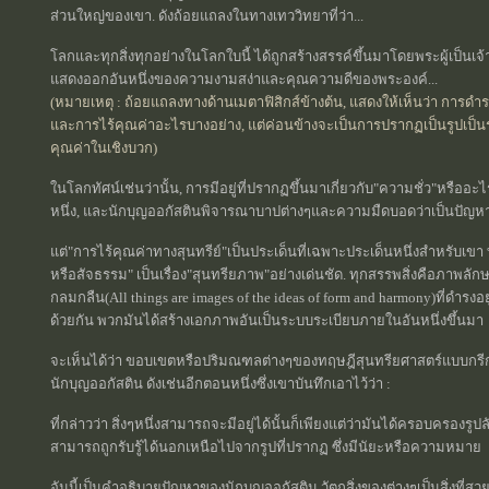
ส่วนใหญ่ของเขา. ดังถ้อยแถลงในทางเทววิทยาที่ว่า...
โลกและทุกสิ่งทุกอย่างในโลกใบนี้ ได้ถูกสร้างสรรค์ขึ้นมาโดยพระผู้เป็นเจ้
แสดงออกอันหนึ่งของความงามสง่าและคุณความดีของพระองค์...
(หมายเหตุ : ถ้อยแถลงทางด้านเมตาฟิสิกส์ข้างต้น, แสดงให้เห็นว่า การดำร
และการไร้คุณค่าอะไรบางอย่าง, แต่ค่อนข้างจะเป็นการปรากฏเป็นรูปเป็นร
คุณค่าในเชิงบวก)
ในโลกทัศน์เช่นว่านั้น, การมีอยู่ที่ปรากฏขึ้นมาเกี่ยวกับ"ความชั่ว"หรือ
หนึ่ง, และนักบุญออกัสตินพิจารณาบาปต่างๆและความมืดบอดว่าเป็นปัญหาต
แต่"การไร้คุณค่าทางสุนทรีย์"เป็นประเด็นที่เฉพาะประเด็นหนึ่งสำหรับเขา
หรือสัจธรรม" เป็นเรื่อง"สุนทรียภาพ"อย่างเด่นชัด. ทุกสรรพสิ่งคือภาพ
กลมกลืน(All things are images of the ideas of form and harmony)ที่ดำร
ด้วยกัน พวกมันได้สร้างเอกภาพอันเป็นระบบระเบียบภายในอันหนึ่งขึ้นมา
จะเห็นได้ว่า ขอบเขตหรือปริมณฑลต่างๆของทฤษฎีสุนทรียศาสตร์แบบกรีก 
นักบุญออกัสติน ดังเช่นอีกตอนหนึ่งซึ่งเขาบันทึกเอาไว้ว่า :
ที่กล่าวว่า สิ่งๆหนึ่งสามารถจะมีอยู่ได้นั้นก็เพียงแต่ว่ามันได้ครอบครองรูป
สามารถถูกรับรู้ได้นอกเหนือไปจากรูปที่ปรากฏ ซึ่งมีนัยะหรือความหมาย
อันนี้เป็นคำอธิบายปัญหาของนักบุญออกัสติน วัตถุสิ่งของต่างๆเป็นสิ่งท