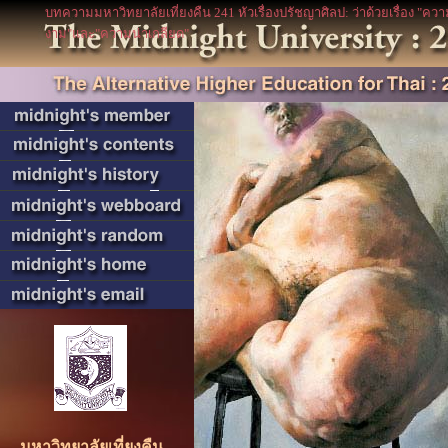
บทความมหาวิทยาลัยเที่ยงคืน 241 หัวเรื่องปรัชญาศิลป: ว่าด้วยเรื่อง "คว
งาม"และ"ความน่าเกลียด"
มหาวิทยาลัยเที่ยงคืน