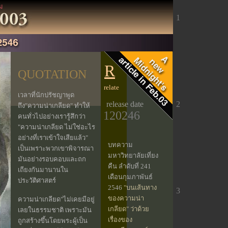
าม
1
R
QUOTATION
relate
เวลาที่นักปรัชญาพูด
release date
2
ถึง"ความน่าเกลียด" ทำให้
120246
คนทั่วไปอย่างเรารู้สึกว่า
"ความน่าเกลียด ไม่ใช่อะไร
อย่างที่เราเข้าใจเสียแล้ว"
บทความ
เป็นเพราะพวกเขาพิจารณา
มหาวิทยาลัยเที่ยง
มันอย่างรอบคอบและถก
คืน ลำดับที่ 241
เถียงกันมานานใน
เดือนกุมภาพันธ์
ประวัติศาสตร์
2546
"บนเส้นทาง
3
ของความน่า
ความน่าเกลียด"ไม่เคยมีอยู่
เกลียด" ว่าด้วย
เลยในธรรมชาติ เพราะมัน
เรื่องของ
ถูกสร้างขึ้นโดยพระผู้เป็น