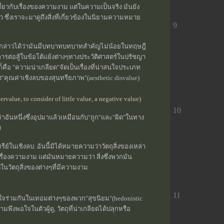
ี่ยวกับเรื่องของความงาม แต่ในความเป็นจริง มันยัง
ียว ซึ่งเราจะมาดูถึงสิ่งที่เกี่ยวข้องในนิยามความหมาย
9
ยด" กล่าวได้ว่ามันมีบทบาทบทบาทสำคัญไม่น้อยในทฤษฎี
รต่อสู้ในข้อโต้แย้งต่างๆทางประวัติศาสตร์ในปรัชญา
์ก็คือ "ความน่าเกลียด"จัดเป็นเรื่องที่น่าสนใจประเภท
ง"คุณค่าเชิงลบของสุนทรียภาพ"(aesthetic disvalue)
value, to consider of little value, a negative value)
10
่าอันหนึ่งซึ่งอุปมาแล้วเหมือนกับ"ถูก"และ"ผิด"ในทาง
ง
ทรีย์ในเชิงลบ. อันนี้มิได้หมายความว่าวัตถุสิ่งของเหล่า
นเรื่องความงาม แต่มันหมายความว่า สิ่งซึ่งพวกมัน
้ในวัตถุสิ่งของต่างๆที่มีความงาม
11
าใจร่วมกันในเทอมต่างๆของพวก"สุขนิยม"(hedonistic
มพึงพอใจในตัวผู้ดู, วัตถุที่น่าเกลียดได้ปลุกหรือ