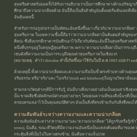
สุนทรียศาสตร์บ่อยครั้งได้รับการอธิบายว่าเป็นการศึกษาทางด้านปรัชญาเก
ศึกษาถึงความน่าเกลียดด้วย อันนี้ถือเป็นสิ่งสำคัญนับตั้งแต่เริ่มต้นเลยทีเด
อันคุ้นเคยนี้
สำหรับการก่อรูปก่อร่างเป็นทัศนะอันหนึ่งขึ้นมา เกี่ยวกับ"ความน่าเกลี
สุนทรียภาพ ในบทความชิ้นนี้ถือว่า"ความน่าเกลียด"เป็นต้นตอสำคัญของกา
ศิลปะ ซึ่งสิ่งแรกที่เราควรบันทึกเอาไว้เกี่ยวกับทัศนะอันนี้ในสุนทรียศาสตร
หนึ่งที่บรรจุอยู่ในทฤษฎีสุนทรียภาพ เพราะ"ความน่าเกลียด"เป็นการระบุถึ
เช่นดังที่ความงามเป็นการระบุถึงคุณค่าสุนทรียภาพในเชิงบวก
(หมายเหตุ : คำว่า disvalue คำนี้เกิดขึ้นมาใช้กันในปี ค.ศ.1603 แปลว่า under
ด้วยเหตุนี้ ทั้งความน่าเกลียดและความงามจึงเป็นขั้วตรงข้ามทางด้านคุณค
จริยธรรม หรือ"จริง"และ"ไม่จริง"(truth and falsehood)ในญานวิทยานั่นเอ
ท่ามกลางวัตถุต่างๆที่มีการรับรู้, มันมีบางสิ่งบางอย่างอันเป็นคุณค่าเชิงสุน
นั้น ขาดเสียซึ่งอัตลักษณ์ต่างๆอย่างง่ายๆ โดยคุณความดีของสิ่งนั้นๆที่เป็
ครอบครองเอาไว้เป็นคุณสมบัติต่างๆ มันเป็นสิ่งที่ตรงข้ามกันกับสิ่งซึ่งพบได
ความสัมพันธ์ระหว่างความงามและความน่าเกลียด
ความสัมพันธ์ระหว่าง"ความงาม"และ"ความน่าเกลียด" ได้ถูกรับหรือรู้เข้
terms), นั่นคือ, ขณะที่วัตถุที่มีความงามอันหนึ่งเป็นแหล่งต้นตอที่มาของควา
กระตุ้นสิ่งที่เป็นไปในทางตรงข้าม, นั่นคือความเจ็บปวด