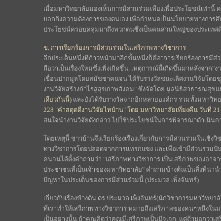
เมื่อมหาวิทยาลัยมองเห็นการมีส่วนร่วมเพียงเพื่อประโยชน์เท่านี้
บอกถึงความต้องการของตนเอง เพื่อกำหนดเป็นนโยบายทางการศึกษ
ประโยชน์ครอบคลุมมาถึงพวกตนซึ่งเป็นคนส่วนใหญ่ของประเทศด
ข. การเรียกร้องการมีส่วนร่วมในเสรีภาพทางวิชาการ
อีกประเด็นหนึ่งที่ก้าวหน้ามาอีกขั้นหนึ่งก็คือ"การเรียกร้องการมีส
ถือว่าเป็นเรื่องใหม่ซึ่งเพิ่งเกิดขึ้น. เหตุการณ์นี้เกิดขึ้นมาหลังจาก"ง
เขื่อนปากมูลโดยสมัชชาคนจน ได้รับรางวัลชนะเลิศงานวิจัยโดยช
งานวิจัยสร้างกำไรสู่สุขภาพสังคม" ซึ่งจัดโดย มูลนิธิสาธารณสุขแ
เดียวกันนี้)
และยังได้รับรางวัลจากอีกหลายองค์กร รวมทั้งมหาวิทยา
228 "คำสดุดดีงานวิจัยไทบ้าน" โดย มหาวิทยาลัยเที่ยงคืน วันที่ 2
สนใจนำงานวิจัยดังกล่าว ไปใช้ประโยชน์ในการพิจารณาดำเนินการ
โดยเหตุนี้ ชาวบ้านจึงเรียกร้องเรื่องเกี่ยวกับการมีส่วนร่วมในเชิ
ทางวิชาการโดยปลอดจากการแทรกแซง และเพื่อเข้ามีส่วนร่วมปัน
คนจนได้ตั้งคำถามว่า "เสรีภาพทางวิชาการ เป็นเสรีภาพของอาจา
ประชาชนที่เป็นเจ้าของมหาวิทยาลัย" คำถามข้างต้นเป็นสิ่งที่น่า
ปัญหาในประเด็นของการมีส่วนร่วมนี้ (ประมวล เพ็งจันทร์)
เกี่ยวกับเรื่องข้างต้น ดร.ประมวล เพ็งจันทร์(นักวิชาการมหาวิทยา
ที่เราทำให้เสรีภาพทางวิชาการ หมายถึงเสรีภาพของคนๆหนึ่งในม
เป็นอย่างนั้น ถ้าคุณคิดว่าคุณมีเสรีภาพเป็นปัจเจก. แต่ถ้าบอกว