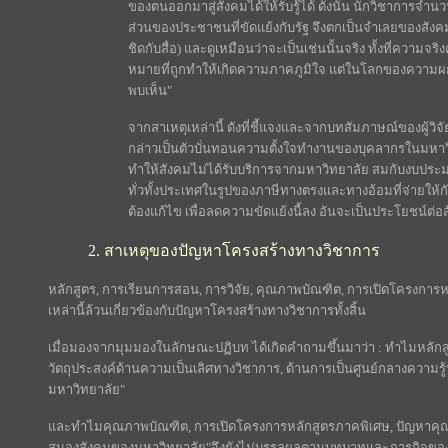
ของตนออกมาสู่สังคมได้ให้รับรู้ได้ ดังนั้น นักวิชาการจำ
ส่วนของประชาชนที่ขัดแย้งกับรัฐ จึงตกเป็นจำเลยของสังค
ชิดกับสื่อ) และดูเหมือนว่าจะเป็นเช่นนั้นจริง ทั้งที่ควา
หมายที่ถูกทำให้เกิดความภาคภูมิใจ แต่ในโลกของความผกผันเช
พบเห็น"
จากสาเหตุเหล่านี้ ดังที่ชี้แจงและจากบทสัมภาษณ์ของผู้วิจั
กล่าวเป็นตัวบั่นทอนความตั้งใจทำงานของบุคลากรในมหาว
ทำให้สังคมไม่ได้รับบริการจากมหาวิทยาลัย สมกับงบปร
ทั่วทั้งประเทศในรูปของภาษีทางตรงและทางอ้อมที่จ่ายให้กับ
ต้องแก้ไข เพื่อลดความขัดแย้งนี้ลง อันจะเป็นประโยชน
2. สาเหตุของปัญหาโครงสร้างทางวิชาการ
หลักสูตร, การเรียนการสอน, การวิจัย, คุณภาพบัณฑิต, การเปิดโครงการห
เหล่านี้ล้วนเกี่ยวข้องกับปัญหาโครงสร้างทางวิชาการทั้งสิ้น
เมื่อมองจากมุมมองในลักษณะปฏิบท ได้เกิดคำถามขึ้นมาว่า : ทำไมหลักสูต
วัตถุประสงค์ด้านความเป็นเลิศทางวิชาการ, ด้านการเป็นศูนย์กลางความรู
มหาวิทยาลัย"
และทำไมคุณภาพบัณฑิต, การเปิดโครงการหลักสูตรภาคพิเศษ, ปัญหาคุณ
สนองสังคมของมหาวิทยาลัย"จึงยังไม่บรรลุผลตามบทบาทและภารกิจของอ