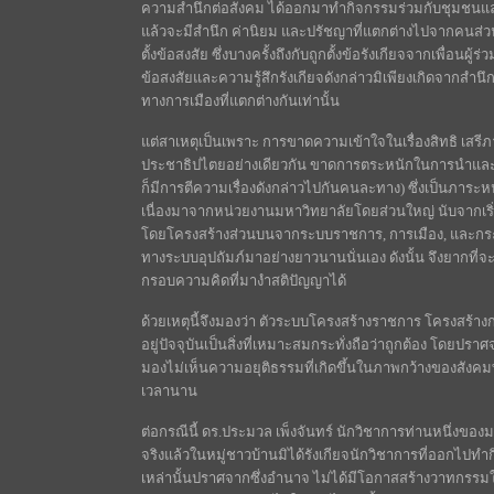
ความสำนึกต่อสังคม ได้ออกมาทำกิจกรรมร่วมกับชุมชนแล
แล้วจะมีสำนึก ค่านิยม และปรัชญาที่แตกต่างไปจากคนส่
ตั้งข้อสงสัย ซึ่งบางครั้งถึงกับถูกตั้งข้อรังเกียจจากเพื่อน
ข้อสงสัยและความรู้สึกรังเกียจดังกล่าวมิเพียงเกิดจากสำน
ทางการเมืองที่แตกต่างกันเท่านั้น
แต่สาเหตุเป็นเพราะ การขาดความเข้าใจในเรื่องสิทธิ เ
ประชาธิปไตยอย่างเดียวกัน ขาดการตระหนักในการนำและก
ก็มีการตีความเรื่องดังกล่าวไปกันคนละทาง) ซึ่งเป็นภาระหน้
เนื่องมาจากหน่วยงานมหาวิทยาลัยโดยส่วนใหญ่ นับจากเริ่ม
โดยโครงสร้างส่วนบนจากระบบราชการ, การเมือง, และกระ
ทางระบบอุปถัมภ์มาอย่างยาวนานนั่นเอง ดังนั้น จึงยาก
กรอบความคิดที่มางำสติปัญญาได้
ด้วยเหตุนี้จึงมองว่า ตัวระบบโครงสร้างราชการ โครงสร้างก
อยู่ปัจจุบันเป็นสิ่งที่เหมาะสมกระทั่งถือว่าถูกต้อง โดยปร
มองไม่เห็นความอยุติธรรมที่เกิดขึ้นในภาพกว้างของสังคมที
เวลานาน
ต่อกรณีนี้ ดร.ประมวล เพ็งจันทร์ นักวิชาการท่านหนึ่งของ
จริงแล้วในหมู่ชาวบ้านมิได้รังเกียจนักวิชาการที่ออกไปท
เหล่านั้นปราศจากซึ่งอำนาจ ไม่ได้มีโอกาสสร้างวาทกรรม