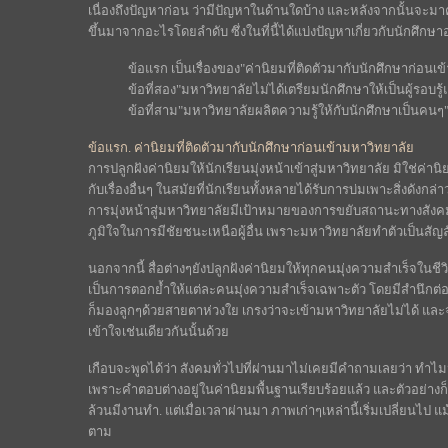
เนื่องถึงปัญหาก่อน ว่ามีปัญหาในด้านใดบ้าง และหลังจากนั้นจะมาค
ขึ้นมาจากอะไรโดยลำดับ ซึ่งในที่นี้ได้แบ่งปัญหาเกี่ยวกับนักศึกษา
ข้อแรก เป็นเรื่องของ"ค่านิยมที่ติดตัวมากับนักศึกษาก่อนเ
ข้อที่สอง"มหาวิทยาลัยไม่ได้เตรียมนักศึกษาให้เป็นผู้รอบร
ข้อที่สาม"มหาวิทยาลัยผลิตความรู้ให้กับนักศึกษาเป็นคนๆ
ข้อแรก. ค่านิยมที่ติดตัวมากับนักศึกษาก่อนเข้ามหาวิทยาลัย
การปลูกฝังค่านิยมให้นักเรียนมุ่งหน้าเข้าสู่มหาวิทยาลัย มิใช่ค่า
กับเรื่องอื่นๆ ในสมัยที่นักเรียนทั้งหลายได้รับการบ่มเพาะสิ่งดั
การมุ่งหน้าสู่มหาวิทยาลัยมีเป้าหมายของการขยับสถานะทางสัง
ภูมิใจในการมีชัยชนะเหนือผู้อื่น เพราะมหาวิทยาลัยทำตัวเป็นสั
นอกจากนี้ สื่อต่างๆยังปลูกฝังค่านิยมให้ทุกคนมุ่งความสำเร็จในชีวิตใ
เป็นการตอกย้ำให้แต่ละคนมุ่งความสำเร็จเฉพาะตัว โดยมีสำนึกต่
ก็มองลูกๆด้วยสายตาห่วงใย เกรงว่าจะเข้ามหาวิทยาลัยไม่ได้ แล
เข้าใจเช่นเดียวกันนั้นด้วย
เกือบจะพูดได้ว่า สังคมทั่วไปที่ผ่านมาไม่เคยมีคำถามเลยว่า ทำไมน
เพราะคำตอบต่างอยู่ในค่านิยมพื้นฐานเรียบร้อยแล้ว และตัวอย่างก็มี
ล้วนมีงานทำ. แต่เมื่อเวลาผ่านมา ภาพเก่าๆเหล่านี้เริ่มเปลี่ยนไป 
ตาม