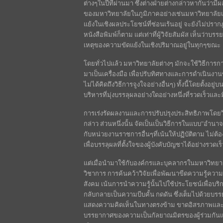
ต่างๆในปีที่ผ่านมา ซึ่งต่างฝ่ายต่างกล่าวหากันว่า
ของมหาวิทยาลัยในภูมิภาคอย่างเช่นมหาวิทยาลัยเช
แย้งในเชิงผลประโยชน์ที่ซ่อนเร้นอยู่ จะยังไม่ปร
หนังสือพิมพ์ก็ตาม แต่เท่าที่ผู้วิจัยสัมผัส เห็นว่าบร
เหตุของความขัดแย้งในเชิงปริมาณอยู่ในทุกๆขณะ
โดยทั่วไปแล้ว มหาวิทยาลัยต่างๆ มักจะใช้วิธีการ
มาเป็นเครื่องมือ เพื่อปรับทิศทางและการดำเนิน
ไม่ได้คิดถึงวิธีการจูงใจอย่างอื่นๆ) ทั้งนี้โดยตั้งอ
บริหารที่มุ่งบรรลุผลอย่างใดอย่างหนึ่งที่รวดเร็วแล
การเร่งรัดผลงานและการปรับปรุงประสิทธิภาพโดยวิ
กล่าว ส่วนหนึ่งนั้น จัดเป็นเป็นวิธีการในแบบ"อำนาจนิ
กับหน่วยงานราชการอื่นๆที่เน้นให้ปฏิบัติตาม ไม่ต
เพื่อบรรลุผลที่ตั้งใจของผู้บังคับบัญชาได้อย่างรวดเร็
แต่เมื่อนำมาใช้กับองค์กรและบุคลากรในมหาวิทยาลั
วิชาการ การค้นคว้าวิจัยเพื่อพัฒนาขีดความรู้ความ
สังคม เน้นการนำความรู้นั้นไปใช้ประโยชน์เพื่อบร
กลับกลายเป็นความบีบคั้น กดดัน ซึ่งเต็มไปด้วยบร
แสดงความคิดเห็นในทางตรงข้าม ขาดอิสรภาพแล
บรรยากาศของความเป็นกัลยาณมิตรของผู้ร่วมกันแ