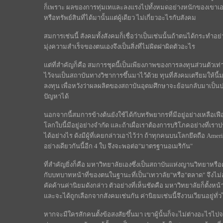
ก็เพราะ ผลของการทุ่มเทและลงแรงไปทั้งหมดอย่างหนักของเขาเอง
หรือทรัพย์สินที่ได้มานั้นแต่ผู้เดียว ไม่เกี่ยวอะไรกับสังคม
สมการเช่นนี้ สังคมทั้งสังคมก็เชื่อว่าเป็นเช่นนั้นถ้าตนได้กระทำอย่างม
มุ่งความสำเร็จของตนเองจึงเป็นสิ่งที่ไม่ผิดฝาผิดตัวอะไร
แต่ที่สำคัญก็คือ สมการชุดนี้เป็นเพียงภาพของการลงทุนส่วนตัวเท่าน
ไว้จนเป็นสถาบันทางวิชาการขึ้นมาไว้ด้วย ทุนที่สังคมเตรียมให้น
ลงทุน เพื่อหวังว่าผลผลิตของสถาบันอุดมศึกษาจะย้อนกลับมาเป็นป
ปัญหาได้
นอกจากนี้สมการข้างต้นยังใช้ได้กับทรัพยากรที่มีอยู่อย่างเหลือเฟื
โลกใบนี้มีอยู่อย่างจำกัด และถ้าเผื่อเราต้องการบริโภคอย่างที่
ได้อย่างไร ดังมีผู้ที่เคยกล่าวเอาไว้ว่า ถ้าทุกคนบนโลกยึดถือ Amer
อย่างเดียวกันนี้อีก 4 ใบ จึงจะพอต่อ"มาตรฐานอเมริกัน"
ที่สำคัญยิ่งก็คือ มหาวิทยาลัยเองซึ่งเป็นสถาบันแห่งญานวิทยาหรือ
กับบทบาทหน้าที่ของตนในฐานะที่เป็น"เทวาลัย"หรือ"ตลาด" จึงไม
คัดค้านค่านิยมดังกล่าว ตัวอย่างที่เห็นชัดคือ มหาวิทยาลัยก็ตั้งหน
และจะได้ถูกเลือกจากสังคมเช่นกัน ค่านิยมเช่นนี้จึงวนเวียนอยู่ทั
หากจะมีใครสักคนตั้งข้อสงสัยขึ้นมา เขาผู้นั้นก็จะไม่ต่างอะไรไ