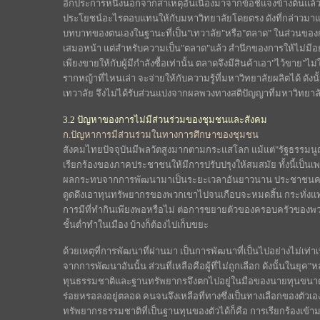
อีกประการหนึ่งนอกจากสาเหตุอันเนื่องมาจากข้อชี้แจงข้างต้นแ
ประโยชน์อะไรตอบแทนให้กับมหาวิทยาลัยโดยตรง ดังที่กล่าวมาแล้
บทบาทของตนเองในฐานะที่เป็น"เทวาลัย"หรือ"ตลาด" ในส่วนของกา
เสมอหน้า แต่สำหรับความเป็น"ตลาด"แล้ว สำนึกของการให้ไม่มีอ
เพียงขายให้กับผู้มีกำลังซื้อเท่านั้น ตลาดจึงมีสินค้าเอา"ไว้ขา
รากหญ้าที่ไหนเล่า จะจ่ายให้กับความรู้ที่มหาวิทยาลัยผลิตได้ ดั
เทวาลัย จึงไม่ได้รับส่วนแบ่งจากผลพวงทางสติปัญญาที่มหาวิทยาลั
3.2 ปัญหาของการไม่มีส่วนร่วมของชุมชนและสังคม
ก.ปัญหาการมีส่วนร่วมในทางการศึกษาของชุมชน
สังคมไทยปัจจุบันมีพลวัตสูงมากตามกระแสโลก แม้แต่"รัฐธรรมน
เรียกร้องของภาคประชาชนให้มีการปรับปรุงให้สมสมัย ทั้งนี้เป็นเพ
ผลกระทบจากการพัฒนามาเป็นระยะเวลาอันยาวนาน ประชาชนคนยา
ดูดดึงเอาทุนทรัพยากรของพวกเขาไปจนเกือบจะหมดสิ้น กระทั่งแทบจะ
การมีที่ทำกินเพียงพอหรือไม่ ต่อการขยายตัวของครอบครัวของพว
ชั้นต่ำทำในเมือง บ้างก็ต้องไปเก็บขยะ
ด้วยเหตุที่การพัฒนาที่ผ่านมา เป็นการพัฒนาที่เป็นไปอย่างไม่เท
จากการพัฒนาอันนั้น ส่วนที่เหลือคือผู้ที่ไม่ถูกเลือก ดังนั้นในยุ
ทุนธรรมชาติและฐานทรัพยากรจึงตกไปอยู่ในมือของนายทุนขนา
ร่อยหรอลงอยู่ตลอด คนจนจึงเหลือที่ทางซึ่งเป็นทางเลือกของตัวเอ
ทรัพยากรธรรมชาติที่เป็นฐานทุนของตัวได้ก็คือ การเรียกร้องเข้า