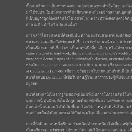
ทั้งหมดที่กล่าว เป็นภาพของความมุ่งหวังสู่ความสำเร็จในฐานะปัจเจก
มาได้รับประโยชน์จากการที่นักศึกษาคนหนึ่งจบจากสถาบันอุดมศึก
ที่เป็นอยู่ว่าถูกต้องแล้วหรือไม่ อย่างไร? เพราะทั่วทั้งสังคมต่างค
คำถามคือ ทำไมจึงเป็นเช่นนั้น?
อาจกล่าวได้ว่า สังคมที่คิดเช่นนั้น หากมองผ่านสายตาของนักสังคม
หลานของแนวคิด Calvinism ที่เชื่อว่า การทำงานหนัก ความปร
เป็นเครื่องหมายที่เชื่อว่าเขาเป็นคนๆหนึ่งที่ถูกเลือก, หรือให้พบทางร
value attached to hard work, thrift, and efficiency in one's worldly 
view, were deemed signs of an individual's election, or eternal sal
หรือใน Encyclopedia Britannica 97 ฉบับ CR-ROM) ซึ่ง Max Weber ผู
of Capitalism (1904-05) เชื่อว่า, จริยธรรมโปรเตสแตนต์เช่นนี้เป
แนวคิดแบบ Darwinian ที่เชื่อในทฤษฎีวิวัฒนาการของผู้(ที่แข็งแกร่ง
อยู่รอด
แนวคิดเหล่านี้เป็นรากฐานของทุนนิยมที่เน้นการให้กรรมสิทธิ์ในท
นอกจากนี้ ทุนนิยมยังไม่มีกฎเกณฑ์ของขีดขั้นความเพียงพอของ
คิดเหล่านี้ แน่นอน ไม่ได้เกิดขึ้นมาโดยไร้สาเหตุ อันที่จริงได้มาพร้
จนกลายเป็นค่านิยมผลพวงให้กับสังคมไทยเมื่อเวลาผ่านมาราวสอง
การที่นักศึกษาคนหนึ่งเรียนอย่างหนัก(ทำงานหนัก) ไม่เที่ยวเตร่(มัธ
เป็นเครื่องหมายว่าเขาจะเข้ามหาวิทยาลัยได้(พบทางรอดและถูกเลือก)