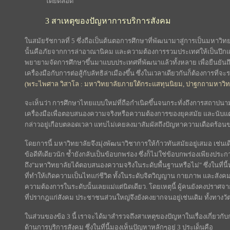
โดยตลอด
3 สาเหตุของปัญหาการบริการสังคม
ในสมัยรัชกาลที่ 5 ซึ่งถือเป็นต้นตอการศึกษาที่พัฒนามาสู่การเป็นมหาวิ
นั้นคือภัยจากการล่าอาณานิคม และความต้องการรวมประเทศให้เป็นปึกแผ่น 
พยายามจัดการศึกษาขึ้นมาแบบประเทศที่พัฒนาแล้วทั้งหลาย เพื่อยืนยันถ
เครื่องมือกับการต่อสู้กับลัทธิล่าเมืองขึ้น ซึ่งในเวลาเดียวกันก็ต้องการที่
(พระไพศาล วิสาโล : มหาวิทยาลัยภายใต้กระแสทุนนิยม, ปาฐกถามหาวิทยา
จะเห็นว่า การศึกษาไทยแบบใหม่ที่ถือกำเนิดขึ้นจนกระทั่งถึงการสถาปนา
เครื่องมือเพื่อตอบสนองความจริงหรือความต้องการของยุคสมัย และนับแต่น
กล่าวอยู่เกือบตลอดเวลา แทบไม่เคยลงมาสัมผัสถึงปัญหาความเดือดร้อนข
โดยการนี้ มหาวิทยาลัยจึงมุ่งพัฒนาวิชาการให้ก้าวทันสมัยอยู่เสมอ เช่นเดี
ข้อดีทีเดียวนัก ซ้ำยังกลับเป็นข้อบกพร่อง ซึ่งก็ไม่ใช่ข้อบกพร่องเพียงประกา
ถึง"มหาวิทยาลัยได้ตอบสนองความจริงในระดับพื้นฐานหรือไม่" ซึ่งในที่นี
ที่ทำให้เกิดความเป็นไทแก่ชีวิต ทั้งในระดับจิตวิญญาน กายภาพ และสังคม
ความต้องการในระดับนั้นเลยแม่แต่นิดเดียว. โดยเหตุนี้ ผู้คนยังคงปราศจ
ที่ปรากฎแก่สังคม ประชาชนส่วนใหญ่จึงยังคงยากจนอยู่เช่นเดิม ทั้งทางวั
ในส่วนของข้อ 3 นี้ เราจะได้มาสำรวจถึงสาเหตุของปัญหาในเรื่องเกี่ยวก
ด้านการบริการสังคม ซึ่งในที่นี้มองเห็นปัญหาหลักๆอยู่ 3 ประเด็นคือ