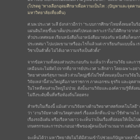
(โปรดดู "ทางเลือกอุดมศึกษาเพื่อความเป็นไท : (ปัญหาและจุดคาน
มหาวิทยาลัยเที่ยงคืน)
ศ.นพ.ประเวศ วะสี ยังกล่าวอีกว่า "ระบบการศึกษาไทยทั้งหมดในร้อยป
แผ่นดินไทยขึ้นมาเต็มประเทศไปหมด เพราะเราไม่ได้ศึกษาจากความเป
ทั่วประเทศหมด เรียนหนังสือก็เอาหนังสือมาท่องกัน หนังสือก็คนกร
ประเทศมา ไปแปลเขามาหรืออะไรก็แล้วแต่ เราเรียนกันแบบนั้น เราไ
วิชาเป็นตัวตั้ง ไม่ได้เอาความจริงเป็นตัวตั้ง"
จากข้อความทั้งสองส่วนประกอบกัน จะเห็นว่า ทั้งงานวิจัย และการสร
เหมือนจะไม่ผิดไปจากที่อาจารย์ประเวศ วะสีกล่าว โดยเฉพาะอย่างย
วิทยาศาสตร์สุขภาพแล้ว ส่วนใหญ่(ซึ่งไม่ใช่ทั้งหมด)เป็นงานวิจัย
วิจัยเหล่านี้ส่วนใหญ่คือภาคราชการ ภาคเอกชน ธุรกิจ และอุตสาห
ในโรคที่คนส่วนใหญ่ไม่ป่วย. ดังนั้นงานวิจัยและองค์ความรู้ที่สั่
ไม่ถึงระดับพื้นที่หรือท้องถิ่นโดยตรง
สำหรับในเรื่องนี้ แม้แต่"งานวิจัยทางด้านวิทยาศาสตร์เทคโนโลยี" ศ.ด
ว่า "งานวิจัยทางด้านวัสดุศาสตร์ เรื่องเหล็กที่จะนำมาใช้ทำผานไ
เรื่องรถอีแต๋น หรือเรือหางยาว จะเห็นว่าเป็นเรื่องที่ปล่อยให้เป็น
เกษตรกรและการประกอบอาชีพของผู้คนเป็นจำนวนมาก แต่มันกลับเ
จะเห็นได้ว่า มหาวิทยาลัยไม่ได้มีส่วนเข้าไปช่วยแก้ปัญหาเหล่านี้