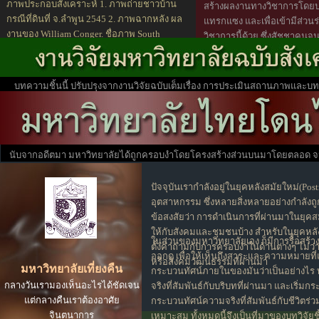
ภาพประกอบสังเคราะห์ 1. ภาพถ่ายชาวบ้าน
สร้างผลงานทางวิชาการโด
กรณีที่ดินที่ จ.ลำพูน 2545 2. ภาพฉากหลัง ผล
แทรกแซง และเพื่อเข้ามีส่ว
งานของ William Conger. ชื่อภาพ South
วิชาการนี้ด้วย ซึ่งสัชชาคนจน
Beach, ค.ศ. 1985
"เสรีภาพทางวิชาการ เป็นเส
มหาวิทยาลัย หรือเป็นเสรีภา
เจ้าของมหาวิทยาลัย" คำถามข้า
บทความชิ้นนี้ ปรับปรุงจากงานวิจัยฉบับเต็มเรื่อง การประเมินสถานภาพและ
มาพิจารณาอย่างยิ่ง
ประเทศไทย 2546
นับจากอดีตมา มหาวิทยาลัยได้ถูกครอบงำโดยโครงสร้างส่วนบนมาโดยตลอด จนทำ
ภารกิจของตนได้บางส่วนเท่านั้น
ปัจจุบันเรากำลังอยู่ในยุคหลังสมัยใหม่(Pos
อุตสาหกรรม ซึ่งหลายสิ่งหลายอย่างกำลัง
ข้อสงสัยว่า การดำเนินการที่ผ่านมาในยุค
ให้กับสังคมและชุมชนบ้าง สำหรับในยุคหลั
ในส่วนของมหาวิทยาลัยเอง ก็มีการรื้อสร้า
ตั้งคำถามกับการครอบงำในด้านต่างๆ ไม่ว่
ออกดู เพื่อให้เห็นถึงสาระและความหมายที
หรือสังคมวัฒนธรรมที่ผ่านมา
มหาวิทยาลัยเที่ยงคืน
กระบวนทัศน์ภายในของมันว่าเป็นอย่างไร ทั
กลางวันเรามองเห็นอะไรได้ชัดเจน
จริงที่สัมพันธ์กับบริบทที่ผ่านมา และเริ่มก
แต่กลางคืนเราต้องอาศัย
กระบวนทัศน์ความจริงที่สัมพันธ์กับชีวิตร่
จินตนาการ
เหมาะสม ทั้งหมดนี้จึงเป็นที่มาของบทวิจัยชิ้