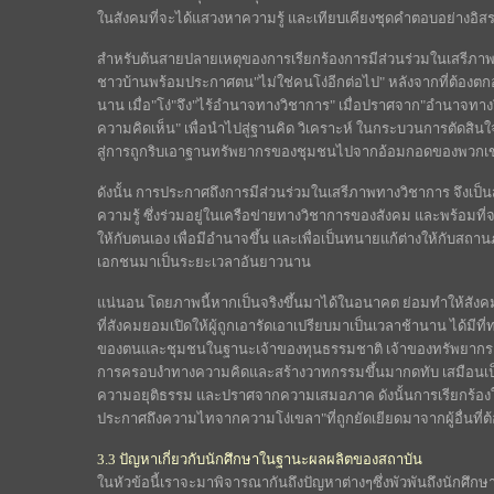
ในสังคมที่จะได้แสวงหาความรู้ และเทียบเคียงชุดคำตอบอย่างอิส
สำหรับต้นสายปลายเหตุของการเรียกร้องการมีส่วนร่วมในเสรีภาพท
ชาวบ้านพร้อมประกาศตน"ไม่ใช่คนโง่อีกต่อไป" หลังจากที่ต้องตกอ
นาน เมื่อ"โง่"จึง"ไร้อำนาจทางวิชาการ" เมื่อปราศจาก"อำนาจทาง
ความคิดเห็น" เพื่อนำไปสู่ฐานคิด วิเคราะห์ ในกระบวนการตัดสิน
สู่การถูกริบเอาฐานทรัพยากรของชุมชนไปจากอ้อมกอดของพวกเ
ดังนั้น การประกาศถึงการมีส่วนร่วมในเสรีภาพทางวิชาการ จึงเป็น
ความรู้ ซึ่งร่วมอยู่ในเครือข่ายทางวิชาการของสังคม และพร้อมท
ให้กับตนเอง เพื่อมีอำนาจขึ้น และเพื่อเป็นทนายแก้ต่างให้กับสถ
เอกชนมาเป็นระยะเวลาอันยาวนาน
แน่นอน โดยภาพนี้หากเป็นจริงขึ้นมาได้ในอนาคต ย่อมทำให้สังคมมีสุ
ที่สังคมยอมเปิดให้ผู้ถูกเอารัดเอาเปรียบมาเป็นเวลาช้านาน ได้มีท
ของตนและชุมชนในฐานะเจ้าของทุนธรรมชาติ เจ้าของทรัพยากรและวิถ
การครอบงำทางความคิดและสร้างวาทกรรมขึ้นมากดทับ เสมือนเ
ความอยุติธรรม และปราศจากความเสมอภาค ดังนั้นการเรียกร้องในป
ประกาศถึงความไทจากความโง่เขลา"ที่ถูกยัดเยียดมาจากผู้อื่นที
3.3 ปัญหาเกี่ยวกับนักศึกษาในฐานะผลผลิตของสถาบัน
ในหัวข้อนี้เราจะมาพิจารณากันถึงปัญหาต่างๆซึ่งพัวพันถึงนักศึกษา