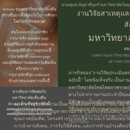
สาเหตุและปัญหาที่รุมเร้ามหาวิทยาลัยในย
Website ของมหาวิทยาลัยเที่ยงคืน
งานวิจัยสาเหตุแ
สร้างขึ้นมาเพื่อผู้สนใจในการศึกษา
โดยไม่จำกัดคุณวุฒิ
ส
สนใจสมัครเป็นสมาชิก
มหาวิทยา
กรุณาคลิก member page
ส่วนผู้ที่ต้องการดูหัวข้อบทความ
สมเ
ทั้งหมด ที่มีบริการอยู่ขณะนี้
(บทความมหาวิทยาลัยเที่
กรุณาคลิกที่ contents page
(ความยาวปร
และผู้ที่ต้องการแสดงความคิดเห็น
หรือประกาศข่าว
ภารกิจของ"งานวิจัยประเมิ
กรุณาคลิกที่ปุ่ม webboard
ฉบับนี้" โดยข้อเท็จจริง เป็นงาน
ข้างล่างของบทความชิ้นนี้
มหาวิทยาลัยไทยโดยภาพรวมเป็
หากต้องการติดต่อกับ
ต่างไปจากรายงานประจำปีของมห
มหาวิทยาลัยเที่ยงคืน
มีลักษณะเป็นปฏิบท(anti-thes
ส่ง mail ตามที่อยู่ข้างล่างนี้
จะเห็นว่าประวัติความเป็นมานับตั้งแต่การมีมหาวิทยาลัย 
วิธี(dialectic)กับรายงานประจ
midnight2545(at)yahoo.com
และการสำรวจถึงปัญหาสถานภาพ รวมกระทั่งถึงบทบาททางว
midnightuniv(at)yahoo.com
( บทความนี้นำเสนอในลักษณะปรับปรุงเฉพา
คุณภาพบัณฑิต, โครงสร้างระบบบริหาร และรวมทั้งบทบาทขอ
วิจัยท่านอื่น)
การนำทางสังคม, การรับใช้สังคม, และการทำนุบำรุงศิลปวั