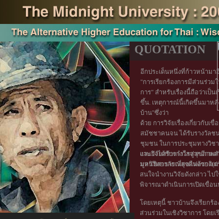
QUOTATION
อีกประเด็นหนึ่งที่ก้าวหน้ามาอี
"การเรียกร้องการมีส่วนร่วม
การ" สำหรับเรื่องนี้ถือว่าเป็นเรื
ขึ้น. เหตุการณ์นี้เกิดขึ้นมาห
บ้าน"ซึ่งว่า
ด้วย การวิจัยเรื่องเกี่ยวกับเ
สมัชชาคนจน ได้รับรางวัลชน
ชุมชน ในการประชุมทางวิชาก
และยังได้รับรางวัลจากอีกหลา
งานวิจัยสร้างกำไรสู่สุขภาพสั
มหาวิทยาลัยเที่ยงคืนด้วย แต
มูลนิธิสาธารณสุขแห่งชาติ(ม
สนใจนำงานวิจัยดังกล่าว ไป
พิจารณาดำเนินการเปิดเขื่อน
โดยเหตุนี้ ชาวบ้านจึงเรียกร้อง
ส่วนร่วมในเชิงวิชาการ โดยเร