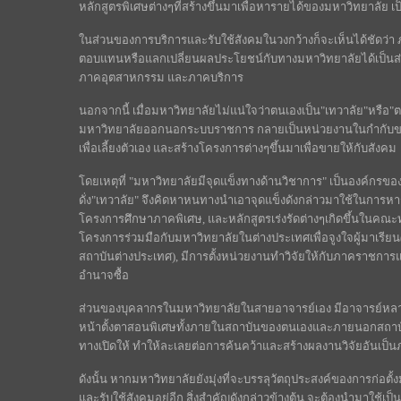
หลักสูตรพิเศษต่างๆที่สร้างขึ้นมาเพื่อหารายได้ของมหาวิทยาลัย เป
ในส่วนของการบริการและรับใช้สังคมในวงกว้างก็จะเห็นได้ชัดว่า ภารก
ตอบแทนหรือแลกเปลี่ยนผลประโยชน์กับทางมหาวิทยาลัยได้เป็นส
ภาคอุตสาหกรรม และภาคบริการ
นอกจากนี้ เมื่อมหาวิทยาลัยไม่แน่ใจว่าตนเองเป็น"เทวาลัย"หรือ"
มหาวิทยาลัยออกนอกระบบราชการ กลายเป็นหน่วยงานในกำกับของร
เพื่อเลี้ยงตัวเอง และสร้างโครงการต่างๆขึ้นมาเพื่อขายให้กับสังคม
โดยเหตุที่ "มหาวิทยาลัยมีจุดแข็งทางด้านวิชาการ" เป็นองค์กรของก
ดั่ง"เทวาลัย" จึงคิดหาหนทางนำเอาจุดแข็งดังกล่าวมาใช้ในการหาราย
โครงการศึกษาภาคพิเศษ, และหลักสูตรเร่งรัดต่างๆเกิดขึ้นในคณะท
โครงการร่วมมือกับมหาวิทยาลัยในต่างประเทศเพื่อจูงใจผู้มาเรี
สถาบันต่างประเทศ), มีการตั้งหน่วยงานทำวิจัยให้กับภาคราชการแล
อำนาจซื้อ
ส่วนของบุคลากรในมหาวิทยาลัยในสายอาจารย์เอง มีอาจารย์หลายท่
หน้าตั้งตาสอนพิเศษทั้งภายในสถาบันของตนเองและภายนอกสถาบัน
ทางเปิดให้ ทำให้ละเลยต่อการค้นคว้าและสร้างผลงานวิจัยอันเป็
ดังนั้น หากมหาวิทยาลัยยังมุ่งที่จะบรรลุวัตถุประสงค์ของการก่อ
และรับใช้สังคมอยู่อีก สิ่งสำคัญดังกล่าวข้างต้น จะต้องนำมาใช้เ