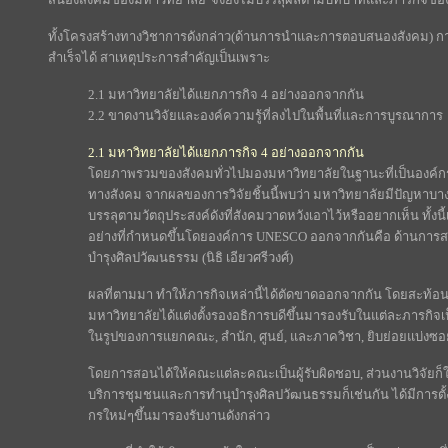
ทั้งโครงสร้างทางวิชาการดังกล่าว(ด้านการนำและการตอบสนองสังคม) กา
สำเร็จได้ สาเหตุประการสำคัญเป็นเพราะ
2.1 มหาวิทยาลัยได้แยกภารกิจ 4 อย่างออกจากกัน
2.2 ขาดงานวิจัยและองค์ความรู้ที่ลงไปในพื้นที่และการบูรณาการ
2.1 มหาวิทยาลัยได้แยกภารกิจ 4 อย่างออกจากกัน
โดยภาพรวมของสังคมทั่วไปมองมหาวิทยาลัยในฐานะที่เป็นองค์
ทางสังคม จากผลของการวิจัยชิ้นนี้พบว่า มหาวิทยาลัยมีปัญหาบาง
บรรลุตามวัตถุประสงค์ดังที่สังคมวาดหวังเอาไว้หรืออยากเห็น ทั้ง
อย่างที่กำหนดขึ้นโดยองค์การ UNESCO ออกจากกันคือ ด้านการสอ
บำรุงศิลปวัฒนธรรม (นิธิ เอียวศรีวงศ์)
ผลที่ตามมา ทำให้ภารกิจเหล่านี้ได้ตัดขาดออกจากกัน โดยสะท้อ
มหาวิทยาลัยได้แต่งตั้งรองอธิการบดีขึ้นมารองรับในแต่ละภารกิจ
ในรูปของการแยกคณะ, สำนัก, ศูนย์, และภาควิชา, ยิบย่อยแบ่
โดยการสอนได้ให้คณะแต่ละคณะเป็นผู้รับผิดชอบ, ส่วนงานวิจัยก็ให้
บริการชุมชนและการทำนุบำรุงศิลปวัฒนธรรมก็เช่นกัน ได้มีการต
กรใหม่ๆขึ้นมารองรับงานดังกล่าว