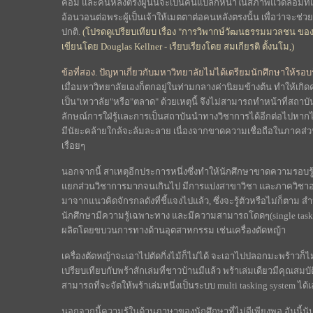
ค่อม และคนหลังตรงผู้นั้นจะเป็นคนแปลกหน้าในสภาพแวดล้อมที่เ
อ้อนวอนต่อพระผู้เป็นเจ้าให้เมตตาต่อคนหลังตรงนั้น เพื่อว่าจะช่ว
ปกติ.
(โปรดดูเปรียบเทียบ เรื่อง "การวิพากษ์วัฒนธรรมมวลชน ของ นิ
เขียนโดย Douglas Kellner - เรียบเรียงโดย สมเกียรติ ตั้งนโม,)
ข้อที่สอง. ปัญหาเกี่ยวกับมหาวิทยาลัยไม่ได้เตรียมนักศึกษาให้รอ
เมื่อมหาวิทยาลัยเองก็ตกอยู่ในท่ามกลางค่านิยมข้างต้น ทำให้
เป็น"เทวาลัย"หรือ"ตลาด" ด้วยเหตุนี้ จึงไม่สามารถทำหน้าที่สถา
ลักษณ์การใฝ่รู้และการเป็นสถาบันนำทางวิชาการได้อีกต่อไปหากไม
มีนัยะคล้ายใกล้จะล้มละลาย เนื่องจากขาดความเชื่อถือในภาคส
เรื่อยๆ
นอกจากนี้ สาเหตุอีกประการหนึ่งซึ่งทำให้นักศึกษาขาดความรอบรู
แยกส่วนวิชาการมากจนเกินไป มีการแบ่งสาขาวิชา และภาควิชาออก
มาจากแนวคิดจักรกลดังที่ชี้แจงไปแล้ว, ซึ่งจะรู้ตัวหรือไม่ก็ตาม
นักศึกษามีความรู้เฉพาะทาง และมีความสามารถโดดๆ(single tasking
ผลิตโดยขบวนการทางด้านอุตสาหกรรม เช่นเครื่องตัดหญ้า
เครื่องตัดหญ้าจะเอาไปตัดกิ่งไม้ก็ไม่ได้ จะเอาไปปลอกมะพร้าวก็ไม่ได
เปรียบเทียบกับพร้าสักเล่มที่ชาวบ้านมีแล้ว พร้าเล่มเดียวมีคุณส
สามารถที่จะจัดให้พร้าเล่มหนึ่งเป็นระบบ multi tasking system ได้
นอกจากนี้ความรู้ในด้านภาษาของนักศึกษาที่ไม่ดีเพียงพอ อันนี้นับ