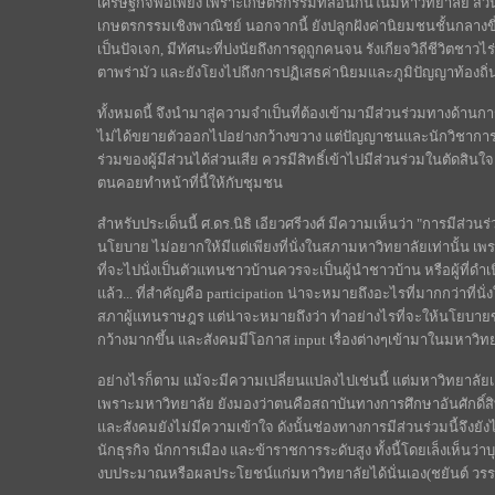
เศรษฐกิจพอเพียง เพราะเกษตรกรรมที่สอนกันในมหาวิทยาลัย ส่ว
เกษตรกรรมเชิงพาณิชย์ นอกจากนี้ ยังปลูกฝังค่านิยมชนชั้นกลางขึ
เป็นปัจเจก, มีทัศนะที่บ่งนัยถึงการดูถูกคนจน รังเกียจวิถีชีวิ
ตาพร่ามัว และยังโยงไปถึงการปฏิเสธค่านิยมและภูมิปัญญาท้องถิ่
ทั้งหมดนี้ จึงนำมาสู่ความจำเป็นที่ต้องเข้ามามีส่วนร่วมทางด้านกา
ไม่ได้ขยายตัวออกไปอย่างกว้างขวาง แต่ปัญญาชนและนักวิชาการส่ว
ร่วมของผู้มีส่วนได้ส่วนเสีย ควรมีสิทธิ์เข้าไปมีส่วนร่วมในตัด
ตนคอยทำหน้าที่นี้ให้กับชุมชน
สำหรับประเด็นนี้ ศ.ดร.นิธิ เอียวศรีวงศ์ มีความเห็นว่า "การมีส
นโยบาย ไม่อยากให้มีแต่เพียงที่นั่งในสภามหาวิทยาลัยเท่านั้น เพ
ที่จะไปนั่งเป็นตัวแทนชาวบ้านควรจะเป็นผู้นำชาวบ้าน หรือผู้ที
แล้ว... ที่สำคัญคือ participation น่าจะหมายถึงอะไรที่มากกว่าที่
สภาผู้แทนราษฎร แต่น่าจะหมายถึงว่า ทำอย่างไรที่จะให้นโยบา
กว้างมากขึ้น และสังคมมีโอกาส input เรื่องต่างๆเข้ามาในมหาวิทย
อย่างไรก็ตาม แม้จะมีความเปลี่ยนแปลงไปเช่นนี้ แต่มหาวิทยาลัยเองกล
เพราะมหาวิทยาลัย ยังมองว่าตนคือสถาบันทางการศึกษาอันศักดิ์สิทธ
และสังคมยังไม่มีความเข้าใจ ดังนั้นช่องทางการมีส่วนร่วมนี้จึงยังไ
นักธุรกิจ นักการเมือง และข้าราชการระดับสูง ทั้งนี้โดยเล็งเห็นว่
งบประมาณหรือผลประโยชน์แก่มหาวิทยาลัยได้นั่นเอง(ชยันต์ วรร