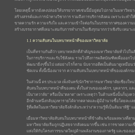
โดยเหตุนี้ หากยังคงปล่อยให้บรรยากาศเช่นนี้มีอยู่ต่อไปภายในมหาวิทย
สร้างสรรค์และการนำทางวิชาการ รวมถึงการบริการสังคม เพราะจะทำให้ทุก
ขาดความรัก ความจริงใจ และความเข้าใจต่อกันในบรรยากาศของความเป็นกัล
สร้างบรรยากาศที่เหมาะสมกับการทำงานในเชิงรุกมากกว่าเชิงรับ เหมา
1.1 ความสับสนในบทบาทหน้าที่ของมหาวิทยาลัย
เป็นที่ทราบกันดีว่า บทบาทหลักที่สำคัญของมหาวิทยาลัยทั่วไป
ในการบริการและรับใช้สังคม รวมไปถึงการผลิตบัณฑิตเพื่อออก
พัฒนายิ่งๆขึ้นไป แต่อย่างไรก็ตาม นับจากอดีตเป็นต้นมาดูเหมือนว
ชัดเจน ทั้งนี้เนื่องมาจาก ความสับสนในบทบาทหน้าที่ขององค์กรม
ในส่วนนี้ ดร.ประมวล เพ็งจันทร์(นักวิชาการมหาวิทยาลัยเชียงใหม่) 
สับสนในบทบาทหน้าที่ของตน ทั้งในส่วนขององค์กร, บุคลากร, และ
เป็น"เทวาลัย" หรือเป็น"ตลาด" เพราะเหตุว่า ในด้านหนึ่งนั้นก็มุ
อีกด้านหนึ่งกลับมุ่งหารายได้จากตลาดและผู้มีอำนาจซื้อโดยละเล
รู้ที่ผลิตในมหาวิทยาลัยจึงลักลั่นระหว่าง"ความรู้ที่เป็นสัมมาทิฐิ" แ
เมื่อมหาวิทยาลัยสับสนในบทบาทหน้าที่ข้างต้น พร้อมผลพวงที่ตา
มหาวิทยาลัยเริ่มถูกปฏิเสธจากสังคมมากขึ้น เช่น การขาดความเ
แห่งให้กับโครงการขนาดใหญ่ด้านพลังงานของภาครัฐ และของเอ