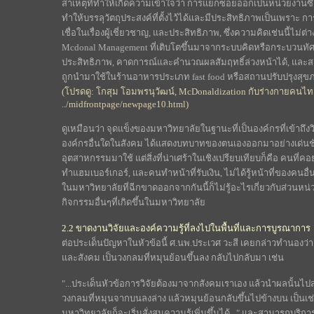
สาเหตุที่ทำให้เกิดความเข้าใจว่า การแยกซอยออกเป็นหน่วยงานซึ่
ทำให้บรรลุวัตถุประสงค์ที่ตั้งไว้ได้และมีประสิทธิภาพเป็นเพราะ
เชื่อในเรื่องผู้เชี่ยวชาญ, และประสิทธิภาพ, ซึ่งความคิดเช่นนี้ไ
Mcdonal Management ที่เติบโตขึ้นมาจากระบบคิดหรือกระบวนทัศน์แ
ประสิทธิภาพ, คาดการณ์และคำนวณผลสัมฤทธิ์ล่วงหน้าได้, และสา
ถูกนำมาใช้ในร้านอาหารประเภท fast food หรือสถานปรับปรุงสุขภ
(โปรดดู: โกสุม โอมพรนุวัฒน์, McDonaldization กับร่างกายคนไทย
../midfrontpage/newpage10.html)
ดูเหมือนว่า จุดแข็งของมหาวิทยาลัยในฐานะที่เป็นองค์กรที่เข้าถ
องค์กรอื่นใดในสังคม ได้แสดงบทบาทของตนเองออกมาอย่างเด่นชั
อุตสาหกรรมมาใช้ แต่สิ่งที่น่าเศร้าในเชิงเปรียบเทียบก็คือ คนที่คอย
ทำแฮมเบอร์เกอร์, และคนทำหน้าที่รับเงิน, ไม่ได้รู้หน้าที่ของคน
ในมหาวิทยาลัยที่ฉีกขาดออกจากกันนี้ก็ไม่รู้อะไรเกี่ยวกับส่วนห
กิจกรรมอื่นๆที่เกิดขึ้นในมหาวิทยาลัย
2.2 ขาดงานวิจัยและองค์ความรู้ที่ลงไปในพื้นที่และการบูรณาการ
ต่อประเด็นปัญหาในหัวข้อนี้ ศ.นพ.ประเวศ วะสี เคยกล่าวทำนองว
และสังคม เป็นวงกลมที่หมุนย้อนขึ้นลง กลับไปกลับมา เช่น
"...ประเด็นหัวข้อการวิจัยต้องมาจากสังคมเราเอง แล้วนำผลนั้นไป
วงกลมที่หมุนจากบนลงล่าง แล้วหมุนย้อนกลับขึ้นไปข้างบน เป็นเช่นนี้
มหาวิทยาลัยก็จะเริ่มสั่งสมความรู้เพิ่มขึ้นได้..." และสามารถบร