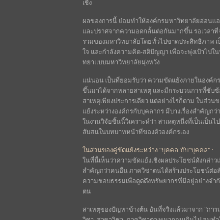
เชิง
ผลของการนี้ ย่อมทำให้องค์กรมหาวิทยาลัยอ่อนแ
และปราศจากความอดกลั้นต่อกันมากขึ้น รอเวลาที่
รวมของมหาวิทยาลัยโดยทั่วไปขาดประสิทธิภาพ เป
ใจ และกำลังความคิด-สติปัญญา เพื่อจะพุ่งเป้าไปใ
ทยาแบบมหาวิทยาลัยมุ่งหวัง
แน่นอน เป็นที่ยอมรับว่า ความขัดแย้งภายในองค์กรเป็น
ขึ้นมาได้จากหลายสาเหตุ และมีกระบวนการที่ซับซ
สาเหตุเพียงประการเดียว แต่อย่างไรก็ตาม ในส่ว
แย้งระหว่างองค์กรกับบุคลากร มีบางเรื่องสำคัญกว่าบ
ในงานวิจัยชิ้นนี้วิเคราะห์ว่า สาเหตุหนึ่งที่เป็นเป
สับสนในบทบาทหน้าที่ของตัวองค์กรเอง
ในส่วนของคู่ขัดแย้งระหว่าง "บุคคล"กับ"บุคคล" :
ในที่นี้เห็นว่าความขัดแย้งเชิงผลประโยชน์ดังกล่า
สำคัญกว่าคนอื่น ภาควิชาตนได้สร้างประโยชน์ต่อสั
ความชอบธรรมเพื่อดูดดึงทรัพยากรที่มีอยู่อย่างจ
ตน
สาเหตุของปัญหาข้างต้น อันที่จริงแล้วมาจาก "ก
วิชา, สาขาวิชา, ภาควิชาต่างๆมากจนเกินไป จนท