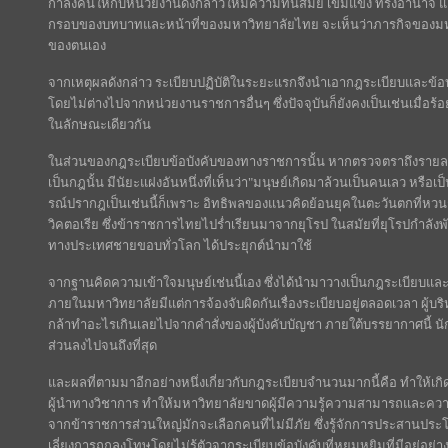
กำลังคนให้กับหน่วยงานดังกล่าวให้มีความทันสมัย เข้มแข็ง ทรงอำนาจ
กรอบของบทบาทและหน้าที่ของมหาวิทยาลัยไทย จะเห็นว่าภารกิจของมหาวิท
ของตนเอง
จากเหตุผลดังกล่าว ระเบียบปฏิบัติในระยะแรกจึงนำเอากฎระเบียบและข้อ
โดยไม่ต่างไปจากหน่วยงานราชการอื่นๆ ซึ่งปัจจุบันก็ยังคงเป็นเช่นเมื่อร้อยก
ในลักษณะเดียวกัน
ในส่วนของกฎระเบียบข้อบังคับของทางราชการนั้น หากตรวจตราถึงรายละเอ
เป็นกฎนั้น มีนัยะแฝงอันหนึ่งที่เห็นว่า"มนุษย์เกิดมาล้วนเป็นคนเลว หรือเ
รณ์ปรากฎเป็นเช่นนี้ก็เพราะ อิทธิพลของแนวคิดย้อนยุคในตะวันตกที่หว
วิคตอเรีย ซึ่งข้าราชการไทยไปร่ำเรียนมาจากยุโรป ในสมัยที่ยุโรปกำล
ทางประเทศชายขอบทั่วโลก ได้ประยุกต์นำมาใช้
จากฐานคิดความเข้าใจมนุษย์เช่นนี้เอง ซึ่งได้นำมาวางเป็นกฎระเบียบแ
ภายในมหาวิทยาลัยมีแต่การจ้องจับผิดกันเรื่องระเบียบอยู่ตลอดเวลา ผู้บ
กล้าทำอะไรเกินเลยไปจากคำสั่งของผู้บังคับบัญชา ภายใต้บรรยากาศนี้ นัก
ส่วนลงไปจนถึงที่สุด
และผลที่ตามมาอีกอย่างหนึ่งเกี่ยวกับกฎระเบียบจำนวนมากนี้คือ ทำให้
ผู้นำทางวิชาการ ทำให้มหาวิทยาลัยขาดผู้มีความรู้ความสามารถและความ
จากข้าราชการส่วนใหญ่มักจะเลือกคนที่ไม่มีภัย ซึ่งรู้จักการประสานประโ
เลี่ยงการถูกลงโทษโดยไม่รู้ตัวจากระเบียบข้อบังคับที่หยุมหยิมที่มีอยู่อย