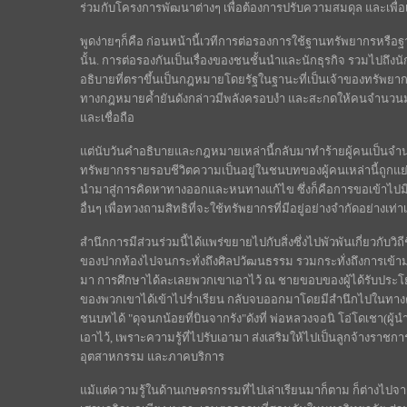
ร่วมกับโครงการพัฒนาต่างๆ เพื่อต้องการปรับความสมดุล และเพื่
พูดง่ายๆก็คือ ก่อนหน้านี้เวทีการต่อรองการใช้ฐานทรัพยากรหรือ
นั้น. การต่อรองกันเป็นเรื่องของชนชั้นนำและนักธุรกิจ รวมไปถึงน
อธิบายที่ตราขึ้นเป็นกฎหมายโดยรัฐในฐานะที่เป็นเจ้าของทรัพยาก
ทางกฎหมายค้ำยันดังกล่าวมีพลังครอบงำ และสะกดให้คนจำน
และเชื่อถือ
แต่นับวันคำอธิบายและกฎหมายเหล่านี้กลับมาทำร้ายผู้คนเป็นจำน
ทรัพยากรรายรอบชีวิตความเป็นอยู่ในชนบทของผู้คนเหล่านี้ถูกแย่งช
นำมาสู่การคิดหาทางออกและหนทางแก้ไข ซึ่งก็คือการขอเข้าไปมีส
อื่นๆ เพื่อทวงถามสิทธิที่จะใช้ทรัพยากรที่มีอยู่อย่างจำกัดอย่างเ
สำนึกการมีส่วนร่วมนี้ได้แพร่ขยายไปกับสิ่งซึ่งไปพัวพันเกี่ยวกับวิ
ของปากท้องไปจนกระทั่งถึงศิลปวัฒนธรรม รวมกระทั่งถึงการเข้ามา
มา การศึกษาได้ละเลยพวกเขาเอาไว้ ณ ชายขอบของผู้ได้รับประโยชน
ของพวกเขาได้เข้าไปร่ำเรียน กลับจบออกมาโดยมีสำนึกไปในทาง
ชนบทได้ "ดุจนกน้อยที่บินจากรัง"ดังที่ พ่อหลวงจอนิ โอ่โดเชา(ผู้
เอาไว้, เพราะความรู้ที่ไปรับเอามา ส่งเสริมให้ไปเป็นลูกจ้างราช
อุตสาหกรรม และภาคบริการ
แม้แต่ความรู้ในด้านเกษตรกรรมที่ไปเล่าเรียนมาก็ตาม ก็ต่าง