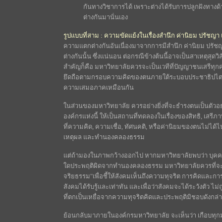
กันทางวิชาการได้ เพราะต่างได้รับการปลูกฝังทางด
ต่างกันมานั่นเอง
รูปแบบที่สาม : ความขัดแย้งในเรื่องสำนึก ค่านิยม ปรัชญ
ความแตกต่างกันอันเนื่องมาจากการมีสำนึก ค่านิยม ปรั
ต่างกันนั้น ซึ่งแน่นอน ต่อกรณีข้างต้นนี้อาจเป็นสาเหตุสุดวิสั
สำคัญก็คือ มหาวิทยาลัยควรจะเป็นเวทีที่ปัญญาชนเสรีทุกคน
ยึดถือตามกรอบความคิดของตนภายใต้ระบอบประชาธิปไตย ซึ
ความเสมอภาคเหมือนกัน
ในส่วนของมหาวิทยาลัย ควรอย่างยิ่งที่จะธำรงตนเป็นตัวอย่
องค์กรแห่งนี้ ให้เป็นสถานที่ทดลองในเรื่องของสิทธิ, เสร
ที่ความคิด, ความเชื่อ, ทัศนคติ, หรือค่านิยมของตนไม่ได้ไปท
เหตุผล และทำนองคลองธรรม
แต่ถ้ามองในภาพกว้างออกไป หากมหาวิทยาลัยพบว่า บุคคล
ใดประพฤติผิดจากทำนองคลองธรรม มหาวิทยาลัยควรที่
จริยธรรม"เพื่อชี้ให้สังคมเห็นถึงความทุจริต การคิดและการ
สังคมได้รับรู้และเท่าทัน และเพื่อว่าสังคมจะได้ระวังตัว
ที่ตกเป็นเหยื่อจากความทุจริตคิดและประพฤติมิชอบดังกล่
ย้อนกลับมาภายในองค์กรมหาวิทยาลัย จะเห็นว่า เกือบทุกมห