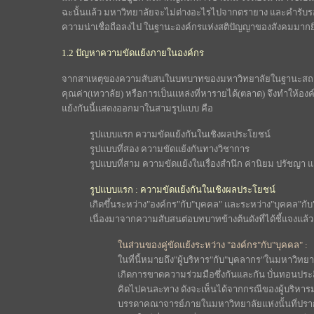
ฉะนั้นแล้ว มหาวิทยาลัยจะไม่ต่างอะไรไปจากตรายาง และคำรับรอง
ความน่าเชื่อถือลงไป ในฐานะองค์กรแห่งสติปัญญาของสังคมมากยิ่ง
1.2 ปัญหาความขัดแย้งภายในองค์กร
จากสาเหตุของความสับสนในบทบาทของมหาวิทยาลัยในฐานะสถาบ
คุณค่า(เทวาลัย) หรือการเป็นแหล่งที่หารายได้(ตลาด) จึงทำให้อง
แย้งกันนี้แสดงออกมาในสามรูปแบบ คือ
รูปแบบแรก ความขัดแย้งกันในเชิงผลประโยชน์
รูปแบบที่สอง ความขัดแย้งกันทางวิชาการ
รูปแบบที่สาม ความขัดแย้งในเรื่องสำนึก ค่านิยม ปรัชญา
รูปแบบแรก : ความขัดแย้งกันในเชิงผลประโยชน์
เกิดขึ้นระหว่าง"องค์กร"กับ"บุคคล" และระหว่าง"บุคคล"กับ"บ
เนื่องมาจากความสับสนต่อบทบาทข้างต้นดังที่ได้ชี้แจงแล้ว
ในส่วนของคู่ขัดแย้งระหว่าง "องค์กร"กับ"บุคคล" :
ในที่นี้หมายถึง"ผู้บริหาร"กับ"บุคลากร"ในมหาวิทยา
เกิดการขาดความร่วมมือซึ่งกันและกัน บั่นทอนประส
คิดไปคนละทาง ดังจะเห็นได้จากกรณีของผู้บริหาร
บรรดาคณาจารย์ภายในมหาวิทยาลัยแห่งนั้นที่ปราก