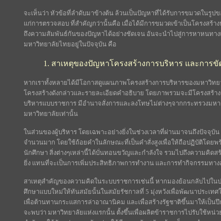
จะเห็นว่า หัวข้อที่ลำดับมาข้างต้น ล้วนเป็นปัญหาที่ได้รับการขมวดในร
แก่การตรวจสอบ ที่สำคัญกว่านั้นคือ เมื่อได้มีการขมวดเข้าเป็นโครงสร้า
ถึงความสัมพันธ์กันของปัญหาได้อย่างชัดเจน อันจะนำไปสู่การหาหนทางแ
มหาวิทยาลัยไทยอยู่ในปัจจุบัน คือ
1. สาเหตุของปัญหาโครงสร้างการบริหาร และการขั
หากเราทั้งหลายได้มีโอกาสดูแผนภาพโครงสร้างการบริหารของมหาวิทยา
โครงสร้างดังกล่าวและรายละเอียดคำอธิบาย โดยภาพรวมจะมีโครงสร้างการบ
บริหารแบบราชการ มีอำนาจสั่งการและลงโทษไม่ต่างๆจากกระทรวงมหาดไท
มหาวิทยาลัยเท่านั้น
ในส่วนของผู้บริหาร โดยเฉพาะอย่างยิ่งในช่วงเวลาที่ผ่านมาจนถึงปัจจุบัน
จำนวนมาก โดยใช้ถ้อยคำในลักษณะที่เป็นคำสั่งสูงเพื่อให้ถือปฏิบัติโดยพ
นักศึกษา สิ่งต่างๆเหล่านี้ได้บั่นทอนขวัญและกำลังใจ รวมไปถึงความคิ
ยิ่ง แทนที่จะเป็นการเพิ่มประสิทธิภาพการทำงาน และการทำกิจกรรมทาง
สาเหตุสำคัญของความคิดในระบบราชการเช่นนี้ หากมองย้อนกลับไปในปร
ศึกษาแบบใหม่ให้ทันสมัยนั้นในสมัยรัชกาลที่ 5 มุ่งหวังเพื่อพัฒนาประเท
เพื่อต้านทานกระแสการล่าอาณานิคม และเพื่อสร้างรัฐชาติขึ้นมาให้เป็
จะพบว่า มหาวิทยาลัยแห่งแรกนั้น ตั้งขึ้นเพื่อผลิตข้าราชการไปรับใช้หน่