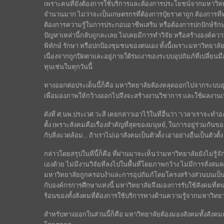
เพราะคนที่ยังต้องการใช้บริการและต้องการประโยชน์จากมหาวิทยา
จำนวนมาก ไม่ว่าจะเป็นเกษตรกรที่ต้องการปุ๋ยราคาถูก ต้องการ
ต้องการความรู้ในการประกอบอาชีพเสริม หรือต้องการปกปักษ์รักษ
ปัญหาเหล่านี้กลับถูกละเลย ไม่เคยมีการทำวิจัย หรือสร้างองค์ควา
พิทักษ์ รักษา หรือปกป้องชุมชนของตนเอง ทั้งนี้เพราะมหาวิทยาลั
เนื่องจากถูกปิดตาและอยู่ภายใต้ร่มเงาของระบบอุปถัมภ์ที่เปลี่ยน
ทุนเช่นในทุกวันนี้
ทางออกต่อประเด็นนี้ก็คือ มหาวิทยาลัยต้องหลุดออกไปจากระบบอุปถัม
เพื่อมองภาพให้กว้างออกไปจึงจะสร้างงานวิชาการ และใช้ผลงานเ
ดังที่ ศ.นพ.ประเวศ วะสี เคยกล่าวเอาไว้ในที่อื่นว่า "เวลาเราจะทำอ
ตั้ง เพราะสังคมคือเรื่องสำคัญที่สุดของมนุษย์, ในการอยู่ร่วมกันข
กับสิ่งแวดล้อม... ถ้าเราไม่เอาสังคมเป็นตัวตั้ง เอาอย่างอื่นเป็นตัวตั
กล่าวโดยสรุปในที่นี้ก็คือ ที่ผ่านมาจะเห็นว่ามหาวิทยาลัยยังไม่รู
เองด้วย ไม่มีงานวิจัยที่ลงไปในพื้นที่โดยภาพกว้าง ไม่มีการสั่งสมค
มหาวิทยาลัยถูกครอบงำและการอุปถัมภ์โดยโครงสร้างส่วนบนเป็นห
กับองค์กรการศึกษาแห่งนี้ มหาวิทยาลัยจึงมองการรับใช้สังคมที่
ร้อนของทั้งสังคมที่ต้องการใช้บริการทางด้านความรู้จากมหาวิทยา
สำหรับทางออกในส่วนนี้ก็คือ มหาวิทยาลัยต้องมองสังคมทั้งสังคมเป็