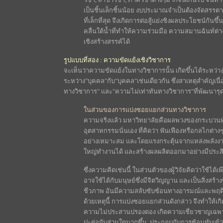
เป็นชิ้นเล็กชิ้นน้อย งบประมาณจำเป็นต้องจัดสรร
ที่เล็กที่สุด จึงเกิดการต่อสู้แย่งชิงผลประโยชน์กันขึ
คลื่นใต้น้ำที่ทำให้ความร่วมมือ ความสมานฉันท์ต่
เชิงสร้างสรรค์ได้
รูปแบบที่สอง : ความขัดแย้งเชิงวิชาการ
จะเห็นว่าความขัดแย้งในทางวิชาการนั้น เกิดขึ้นได้ระหว่า
ระหว่าง"บุคคล"กับ"บุคคล"เช่นเดียวกัน ซึ่งสาเหตุสำคัญ
ทางวิชาการ" และ"ความไม่เท่าทันทางวิชาการ"ที่พัฒนารุ
ในส่วนของการแบ่งซอยแยกส่วนทางวิชาการ
ความจริงแล้ว มหาวิทยาลัยคือผลพวงของกระบวน
อุตสาหกรรมนั่นเอง ที่คิดว่า ฟันเฟืองหรือกลไกต่า
อย่างเหมาะสม และโดยแรงกระตุ้นจากแหล่งพลังงา
ใหญ่ทำงานได้ และสร้างผลผลิตออกมาอย่างมีประส
ซึ่งความคิดเช่นนี้ ในส่วนตัวของผู้วิจัยคิดว่าใช้ได้เพี
อาจใช้ได้กับมนุษย์ซึ่งมีจิตวิญญาน และเป็นสิ่งสร้างซ
ชีวภาพ อันมีความสลับซับซ้อนทางอารมณ์และพฤติ
ด้วยเหตุนี้ การแบ่งซอยแยกส่วนดังกล่าว จึงทำให้
ความไม่ประสานปรองดอง เกิดความเชี่ยวชาญเฉพาะด
ปะต่อกับส่วนใดมากขึ้น, ประกอบกับการซ้อนทับเข