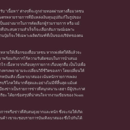
บ "เนื้อหา" ต่างๆที่จะถูกถ่ายทอดผ่านทางสื่อมวลชน
ตรหลายรายการที่มีแหล่งเงินทุนอุปถัมภ์ในรูปของ
นอย่างมากในการคัดเลือกผู้ร่วมรายการ หรือ แม้
กรที่ประสบความสำเร็จก็จะเลือกสัมภาษณ์เฉพาะ
านปุ๋ยก็จะใช้เฉพาะผลิตภัณฑ์ที่เป็นของบริษัทของตน
ลากหลายให้เลือกของสื่อมวลชน หากเพ่งพิศให้ดีแล้วจะ
ี่มีมาพร้อมกับการไร้ความรับผิดชอบในการนำเสนอ
เนื้อหาจากเกือบทุกรายการ เกือบทุกสื่อ เป็นไปเพื่อ
งทรงพยายามจะเปลี่ยนวิถีชีวิตของเรา โดยเปลี่ยนให้
เภทบันเทิง เนื้อหาเบาสมอง เน้นหนักรายการเพลง
ริโภคให้มากที่สุดและอย่างไม่มีที่สิ้นสุด แม้แต่
เบียงข่าวเป็นรายการข่าวที่สนุกสนาน เฮฮา มีผู้ประกาศ
ศรีอาริยะ ได้ยกข้อสรุปที่น่าสนใจจากงานเขียนของ Noam
ยการหรือข่าวที่สับสนยุ่งยากและหนัก ซึ่งจะก่อให้เกิด
นค้า เขาจะชอบรายการบันเทิงเบาสมอง ซึ่งไปกันได้