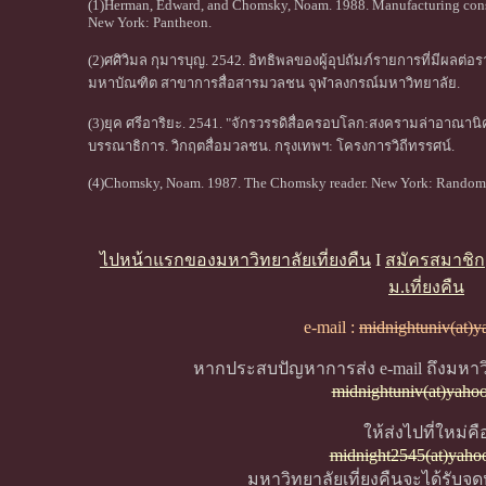
(1)Herman, Edward, and Chomsky, Noam. 1988. Manufacturing conse
New York: Pantheon.
(2)ศศิวิมล กุมารบุญ. 2542. อิทธิพลของผู้อุปถัมภ์รายการที่มีผลต
มหาบัณฑิต สาขาการสื่อสารมวลชน จุฬาลงกรณ์มหาวิทยาลัย.
(3)ยุค ศรีอาริยะ. 2541. "จักรวรรดิสื่อครอบโลก:สงครามล่าอาณาน
บรรณาธิการ. วิกฤตสื่อมวลชน. กรุงเทพฯ: โครงการวิถีทรรศน์.
(4)Chomsky, Noam. 1987. The Chomsky reader. New York: Random 
ไปหน้าแรกของมหาวิทยาลัยเที่ยงคืน
I
สมัครสมาชิก
ม.เที่ยงคืน
e-mail :
midnightuniv(at)
หากประสบปัญหาการส่ง e-mail ถึงมหาวิ
midnightuniv(at)yaho
ให้ส่งไปที่ใหม่คื
midnight2545(at)yaho
มหาวิทยาลัยเที่ยงคืนจะได้รับจ