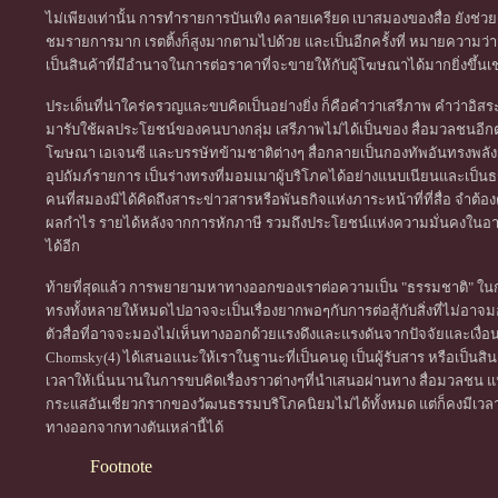
ไม่เพียงเท่านั้น การทำรายการบันเทิง คลายเครียด เบาสมองของสื่อ ยังช่วยดึง
ชมรายการมาก เรตติ้งก็สูงมากตามไปด้วย และเป็นอีกครั้งที่ หมายความว่าจำ
เป็นสินค้าที่มีอำนาจในการต่อราคาที่จะขายให้กับผู้โฆษณาได้มากยิ่งขึ้นเช
ประเด็นที่น่าใคร่ครวญและขบคิดเป็นอย่างยิ่ง ก็คือคำว่าเสรีภาพ คำว่าอิสร
มารับใช้ผลประโยชน์ของคนบางกลุ่ม เสรีภาพไม่ได้เป็นของ สื่อมวลชนอีกต
โฆษณา เอเจนซี และบรรษัทข้ามชาติต่างๆ สื่อกลายเป็นกองทัพอันทรงพลังส
อุปถัมภ์รายการ เป็นร่างทรงที่มอมเมาผู้บริโภคได้อย่างแนบเนียนและเป็นธ
คนที่สมองมิได้คิดถึงสาระข่าวสารหรือพันธกิจแห่งภาระหน้าที่ที่สื่อ จ
ผลกำไร รายได้หลังจากการหักภาษี รวมถึงประโยชน์แห่งความมั่นคงในอา
ได้อีก
ท้ายที่สุดแล้ว การพยายามหาทางออกของเราต่อความเป็น "ธรรมชาติ" ในก
ทรงทั้งหลายให้หมดไปอาจจะเป็นเรื่องยากพอๆกับการต่อสู้กับสิ่งที่ไม่อา
ตัวสื่อที่อาจจะมองไม่เห็นทางออกด้วยแรงดึงและแรงดันจากปัจจัยและเงื่อน
Chomsky(4) ได้เสนอแนะให้เราในฐานะที่เป็นคนดู เป็นผู้รับสาร หรือเป็นส
เวลาให้เนิ่นนานในการขบคิดเรื่องราวต่างๆที่นำเสนอผ่านทาง สื่อมวลชน 
กระแสอันเชี่ยวกรากของวัฒนธรรมบริโภคนิยมไม่ได้ทั้งหมด แต่ก็คงมีเวลา
ทางออกจากทางตันเหล่านี้ได้
Footnote