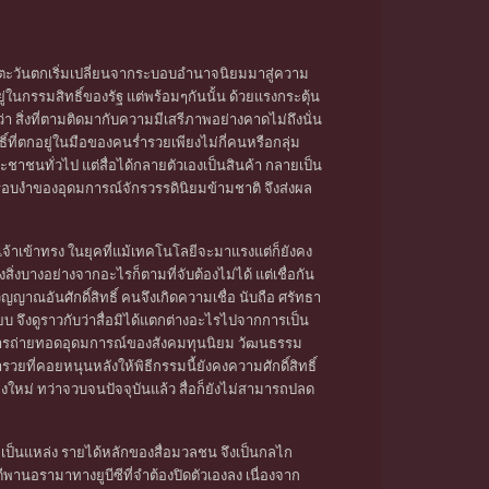
ลชนตะวันตกเริ่มเปลี่ยนจากระบอบอำนาจนิยมมาสู่ความ
ู่ในกรรมสิทธิ์ของรัฐ แต่พร้อมๆกันนั้น ด้วยแรงกระตุ้น
า สิ่งที่ตามติดมากับความมีเสรีภาพอย่างคาดไม่ถึงนั่น
์ที่ตกอยู่ในมือของคนร่ำรวยเพียงไม่กี่คนหรือกลุ่ม
บประชาชนทั่วไป แต่สื่อได้กลายตัวเองเป็นสินค้า กลายเป็น
อบงำของอุดมการณ์จักรวรรดินิยมข้ามชาติ จึงส่งผล
งเจ้าเข้าทรง ในยุคที่แม้เทคโนโลยีจะมาแรงแต่ก็ยังคง
่งบางอย่างจากอะไรก็ตามที่จับต้องไม่ได้ แต่เชื่อกัน
ะวิญญาณอันศักดิ์สิทธิ์ คนจึงเกิดความเชื่อ นับถือ ศรัทธา
 จึงดูราวกับว่าสื่อมิได้แตกต่างอะไรไปจากการเป็น
ในการถ่ายทอดอุดมการณ์ของสังคมทุนนิยม วัฒนธรรม
ยที่คอยหนุนหลังให้พิธีกรรมนี้ยังคงความศักดิ์สิทธิ์
่องใหม่ ทว่าจวบจนปัจจุบันแล้ว สื่อก็ยังไม่สามารถปลด
ที่เป็นแหล่ง รายได้หลักของสื่อมวลชน จึงเป็นกลไก
ีพานอรามาทางยูบีซีที่จำต้องปิดตัวเองลง เนื่องจาก