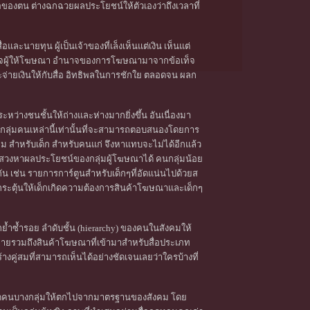
ื่อของตน ต่างฉกฉวยผลประโยชน์ให้ตัวเองว่าถึงเวลาที่
และนายทุน ผู้เป็นเจ้าของที่เล็งเห็นแต่เงิน เห็นแต่
อเอาใจผู้ให้โฆษณา อำนาจของการโฆษณามาจากข้อเท็จ
นและจ่ายเงินให้กับสื่อ อิทธิพลในการชักใย ตลอดจน ผลก
่างชนชั้นให้ถ่างและห่างมากยิ่งขึ้น อันเนื่องมา
พราะกลุ่มคนเหล่านี้เท่านั้นที่จะสามารถตอบสนองโดยการ
งคม สำหรับเด็ก สำหรับคนแก่ จึงหาแทบจะไม่ได้อีกแล้ว
แสวงหาผลประโยชน์ของกลุ่มผู้โฆษณาได้ คนกลุ่มน้อย
ียวกัน เช่น รายการการ์ตูนสำหรับเด็กๆที่อัดแน่นไปด้วยส
ุ้นให้เด็กเกิดความต้องการสินค้าโฆษณาและเด็กๆ
อกย้ำซ้ำรอย ลำดับชั้น (hierarchy) ของคนในสังคมให้
าขายรวมถึงสินค้าโฆษณาที่เข้ามาสำหรับสื่อประเภท
คู่สมที่สามารถเห็นได้อย่างชัดเจนเลยว่าใครบ้างที่
ปัดคนบางกลุ่มให้ตกไปจากมาตรฐานของสังคม โดย