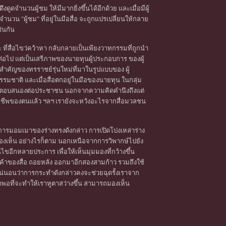
ดูดจำนวนผู้ชม ให้มีมากยิ่งขึ้นได้อีกด้วย และเมื่อมีผู้
นวน "ผู้ชม" ที่อยู่ในมือสื่อ จะถูกแปรเปลี่ยนให้กลาย
่นกัน
ะ ที่สื่อไขว่คว้าหา กลับกลายเป็นเพียงวาทกรรมที่ถูกนำ
่อไป แต่เป็นเสรีภาพของนายทุนผู้ประกอบการ ของผู้
ำคัญของทรราชย์รุ่นใหม่ที่มาในรูปแบบของ ผู้
รรมชาติ และเมื่อสื่อตกอยู่ในมือของนายทุน ในกลุ่ม
ำต้องตอบสนองต่อประชาชน นอกจากความคิดคำนึงถึงแต่
ชีพของตนแล้ว ฯลฯ เรายังจะหวังอะไรจากสื่อมวลชน
ารมอมเมาของร่างทรงดังกล่าว การเปิดโปงเหล่าร่าง
จมองเห็น อย่างไรก็ตาม นอกเหนือจากการวิพากษ์ไปยัง
ไขอีกหลายประการ เพื่อให้เห็นมุมมองที่กว้างขึ้น
ินค้าของสื่อ ถอยหลัง ออกมาอีกสองสามก้าว รวมถึงใช้
แน่นอนว่าการกระทำดังกล่าวคงจะช่วยฉุดรั้งเราจาก
พอที่จะทำให้เราหูตาสว่างขึ้น สามารถมองเห็น