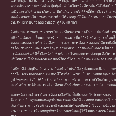
เฉพาะกลุ่มคนอ้วนและกลุ่มคนดำ ซึ่งกลุ่มคนเหล่านี้กว่าเก้าสิบเปอร์เซ็นต์
ความเป็นคนของผู้หญิงอ้วน ผู้หญิงผิวดำ ไม่ให้เหลือที่ทางใดๆให้ได้เหยียบย
เหมือนจะหวังดี โดยอาศัยความเชื่อในวิญญาณศักดิ์สิทธิ์ที่แฝงฝังอยู่ใ
ของสื่อมวลชน ในการเสนอทางเลือกให้คนกลุ่มนี้ได้ตะเกียกตะกายกลับเข
งาม เพิ่มความขาว ลดความอ้วน ดูดไขมัน ฯลฯ
อิทธิพลประการถัดมาของการโฆษณาที่น่าจับตามองเป็นอย่างยิ่ง นั่นคือ กา
ชนิดกัน เนื่องจากโฆษณาจะเข้าหาก็แต่เฉพาะสื่อที่ "สร้าง" คนดูกลุ่มใหญ่ได้เ
มองหาแหล่งลงทุนข้ามสื่อเพื่อขยายช่องทางการสื่อสารของตนให้มากยิ่งขึ้น เ
สื่อก็จะสามารถแปลงคนดูหรือผู้รับสารจำนวนมากของตนให้กลายเป็น "สินค้
กรณีของเนชั่น ที่มีทั้งสื่อหนังสือพิมพ์ภาษาไทยและภาษาอังกฤษ สื่อวิทยุ เ
บริษัทแกรมมี่เจ้าของค่ายเพลงยักษ์ใหญ่ที่ได้สยายปีกของตนเองครอบผ่านสื่อวิ
อิทธิพลที่สำคัญที่น่าจับตามองเป็นอย่างยิ่งนั่นก็คือ รูปแบบและเนื้อห
การโฆษณา ยกตัวอย่างเช่น สถานีโทรทัศน์ WNET ในประเทศสหรัฐอเมริกา
gulf+western ในปี 1985 หลังจากที่ออกอากาศรายการสารคดีเรื่อง hungry fo
บรรษัทข้ามชาติในประเทศโลกที่สาม เป็นที่เชื่อกันว่า WNET จะไม่ยอมปล่อยใ
นอกเหนือจากอำนาจในการตัดขาดสื่อที่ไม่เป็นมิตรออกไปโดยการถอนสปอ
ต้องปรับเปลี่ยนรูปแบบและจุดยืนของตนเองเพื่อให้ สอดคล้องกับแนวน
เดียวกันการตรวจสอบตัวเอง (self-censorship) ของสื่อก็เป็นไปอย่างเข้มงวด โ
ส่งผลกระทบกระเทือนต่อธุรกิจหรือภาพพจน์ของผู้ให้โฆษณา เพราะสื่อเองก็เ