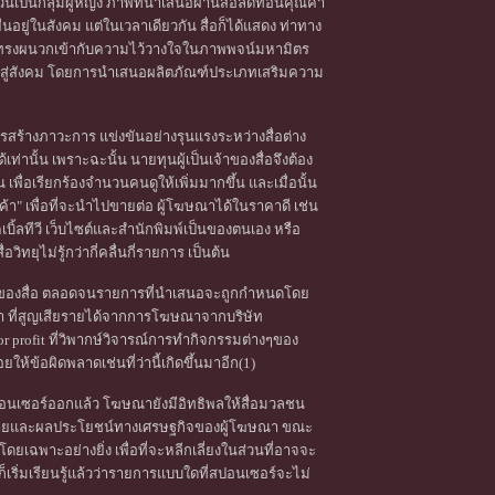
ล้วนเป็นกลุ่มผู้หญิง ภาพที่นำเสนอผ่านสื่อลดทอนคุณค่า
ืนอยู่ในสังคม แต่ในเวลาเดียวกัน สื่อก็ได้แสดง ท่าทาง
นร่างทรงผนวกเข้ากับความไว้วางใจในภาพพจน์มหามิตร
้าสู่สังคม โดยการนำเสนอผลิตภัณฑ์ประเภทเสริมความ
รสร้างภาวะการ แข่งขันอย่างรุนแรงระหว่างสื่อต่าง
ท่านั้น เพราะฉะนั้น นายทุนผู้เป็นเจ้าของสื่อจึงต้อง
พื่อเรียกร้องจำนวนคนดูให้เพิ่มมากขึ้น และเมื่อนั้น
า" เพื่อที่จะนำไปขายต่อ ผู้โฆษณาได้ในราคาดี เช่น
คเบิ้ลทีวี เว็บไซต์และสำนักพิมพ์เป็นของตนเอง หรือ
ทยุไม่รู้กว่ากี่คลื่นกี่รายการ เป็นต้น
าสาระของสื่อ ตลอดจนรายการที่นำเสนอจะถูกกำหนดโดย
 ที่สูญเสียรายได้จากการโฆษณาจากบริษัท
r profit ที่วิพากษ์วิจารณ์การทำกิจกรรมต่างๆของ
ห้ข้อผิดพลาดเช่นที่ว่านี้เกิดขึ้นมาอีก(1)
นเซอร์ออกแล้ว โฆษณายังมีอิทธิพลให้สื่อมวลชน
โยบายและผลประโยชน์ทางเศรษฐกิจของผู้โฆษณา ขณะ
ดยเฉพาะอย่างยิ่ง เพื่อที่จะหลีกเลี่ยงในส่วนที่อาจจะ
ริ่มเรียนรู้แล้วว่ารายการแบบใดที่สปอนเซอร์จะไม่