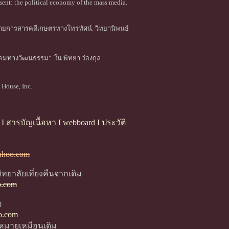
nt: the political economy of the mass media.
่อรายการสารคดีเกษตรทางโทรทัศน์. วิทยานิพนธ์
ิคมทางวัฒนธรรม". ใน พิทยา ว่องกุล
House, Inc.
I
สารบัญเนื้อหา
I
webboard
I
ประวัติ
yahoo.com
ทยาลัยเที่ยงคืนจากเดิม
o.com
อ
o.com
ดหมายเหมือนเดิม