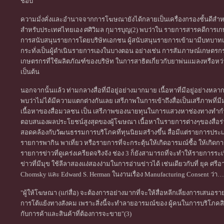
ชอบ
ความมั่งคั่งและอำนาจจากการโฆษณายังได้กลายเป็นเครื่องกรองชั้นดีสำหรั
สำหรับประเทศไทยเอง ศศิวิมล กุมารบุญ(2) พบว่าใน รายการสารคดีการเกษ
การสนับสนุนรายการโดยบริษัทเอกชน ผู้สนับสนุนรายการเข้ามามีบทบาทเป็
กระทั่งเป็นผู้ดำเนินรายการเองในบางตอน อย่างเช่น การสัมภาษณ์เกษตร
เกษตรกรที่ใช้ผลิตภัณฑ์ของบริษัท ในการสาธิตเกี่ยวกับยาพ่นแมลงหรือหว่
เป็นต้น
นอกจากนั้นแล้ว ท่ามกลางสื่อที่มีอยู่อย่างมากมาย เนื้อหาที่มีอยู่อย่างห
พบว่าไม่ได้มีความแตกต่างกันเลย เสรีภาพในการเข้าถึงสื่อเป็นเสรีภาพท
เนื้อหาของสื่อมวลชน เป็น เสรีภาพของนายทุนในการแสวงหาช่องทางทำกำไร 
ตอบสนองผลประโยชน์สูงสุดของผู้โฆษณา เนื้อหาในรายการต่างๆของสื่อร่า
สอดคล้องกับวัฒนธรรมการบริโภคที่ทุนนิยมสร้างขึ้น สื่อมีแต่รายการประ
รายการพากิน พาเที่ยว หรือรายการที่จะกระตุ้นให้เกิดอารมณ์ซื้อ ให้เกิดการบ
รายการข่าวที่ดูเคร่งเครียดจริงจัง ช่อง 3 ก็ยังสามารถที่จะทำให้รายการระ
ข่าวที่มีมุข ใช้ลีลาสองแง่สองง่ามในการอ่านข่าวได้ เช่นเดียวกับที่ ยุค 
Chomsky และ Edward S. Herman ในงานเรื่อง Manufacturing Consent ว่า…
"ผู้ให้โฆษณา (แก่สื่อ) จะต้องการอย่างมากที่จะให้สื่อหลีกเลี่ยงการเสนอรา
การโต้แย้งทางสังคม เพราะสิ่งนี้จะทำลายอารมณ์ของ ผู้คนในการบริโภคสิ
กับการค้าและสินค้าที่ต้องการจะขาย"(3)