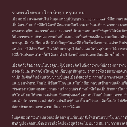
ร่างทรงโฆษณา โดย นิษฐา หรุ่นเกษม
เมื่อมองย้อนหลังกลับไป ในยุคแห่งภูมิปัญญา (enlightenment) ที่สื่อมว
เป็นอิสระนิยม สิ่งที่สื่อได้มาก็คือความมีเสรีภาพ เสรีและอิสระจากการตกอย
ทางเศรษฐกิจและ การเมือง ระยะเวลาที่เนิ่นนานออกมาจึงพิสูจน์ให้เห็นชัดว่
ก็คือการกระจุกตัวของกรรมสิทธิ์แห่งความเป็นเจ้าของสื่อ ความเป็นเอกสิทธิ
นายทุนเพียงไม่กี่กลุ่ม สื่อมิได้เป็นฐานันดรที่สี่ เป็นพื้นที่สาธารณะสำหรั
แหล่งรายได้สำหรับทำเงินให้กับนายทุนไปแล้วและในปัจจุบันภายใต้การคร
ให้สื่อในประเทศไทยก็มิได้แตกต่างไปจากสื่อตะวันตกแม้แต่เพียงเล็กน้อย
เมื่อคิดถึงสื่อมวลชนในปัจจุบัน ผู้เขียนจะคิดไปถึงร่างทรง พิธีกรรมการทร
ทรงพลังและแทรกซึมในหมู่คนเกือบทุกชั้นทุกวัย ร่างทรงที่คอยถ่ายทอดบางสิ
ว่าเป็นสิ่งศักดิ์สิทธิ์ เป็นวิญญาณชั้นสูง เมื่อทั้งสองสิ่งมารวมกัน ร่างทรงแล
และยอมทำตามโดยไม่มีข้อแม้ใดๆ และเมื่อนำสื่อมวลชนเข้ามาเป็นตัวเปรียบ
"ร่างทรง" เป็นสมองและสายพานที่ว่างเปล่า ทำหน้าที่เพียงเป็นตัวกลาง
บริโภคนิยม ให้มาครอบงำและปิดตาผู้หลงเชื่อทุกคน โดยมีเงินและความร่ำรว
และดำเนินการครอบงำต่อไปอย่างไม่รู้จักจบสิ้น แม้ว่าแนวคิดนี้จะไม่ใช่เรื
ปล่อยตัวเองออกจากความเป็นร่างทรงได้เลย
ในยุคสมัยที่ "เงิน" เป็นวงล้อที่คอยหมุนเวียนทุกสิ่งให้ดำเนินไป "โฆษณา" 
สำคัญที่จะตัดสินชี้ชะตาว่าสื่อใดที่จะอยู่หรือจะไป อย่างเช่น รายการสารคด