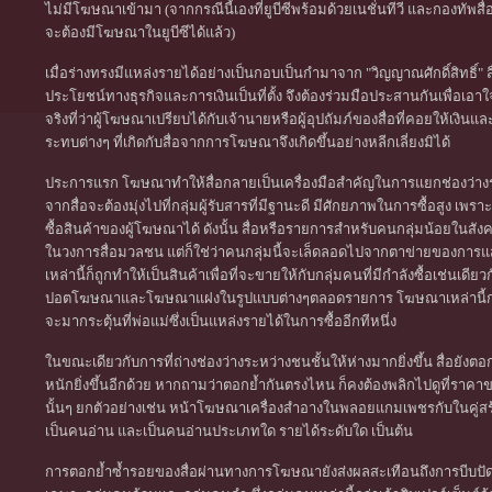
ไม่มีโฆษณาเข้ามา (จากกรณีนี้เองที่ยูบีซีพร้อมด้วยเนชั่นทีวี และกองทัพส
จะต้องมีโฆษณาในยูบีซีได้แล้ว)
เมื่อร่างทรงมีแหล่งรายได้อย่างเป็นกอบเป็นกำมาจาก "วิญญาณศักดิ์สิทธิ์" สื่อ
ประโยชน์ทางธุรกิจและการเงินเป็นที่ตั้ง จึงต้องร่วมมือประสานกันเพื่
จริงที่ว่าผู้โฆษณาเปรียบได้กับเจ้านายหรือผู้อุปถัมภ์ของสื่อที่คอยให้เงิ
ระทบต่างๆ ที่เกิดกับสื่อจากการโฆษณาจึงเกิดขึ้นอย่างหลีกเลี่ยงมิได้
ประการแรก โฆษณาทำให้สื่อกลายเป็นเครื่องมือสำคัญในการแยกช่องว่างระหว
จากสื่อจะต้องมุ่งไปที่กลุ่มผู้รับสารที่มีฐานะดี มีศักยภาพในการซื้อสูง เ
ซื้อสินค้าของผู้โฆษณาได้ ดังนั้น สื่อหรือรายการสำหรับคนกลุ่มน้อยในสั
ในวงการสื่อมวลชน แต่ก็ใช่ว่าคนกลุ่มนี้จะเล็ดลอดไปจากตาข่ายของการ
เหล่านี้ก็ถูกทำให้เป็นสินค้าเพื่อที่จะขายให้กับกลุ่มคนที่มีกำลังซื้อเช่นเด
ปอตโฆษณาและโฆษณาแฝงในรูปแบบต่างๆตลอดรายการ โฆษณาเหล่านี้กระต
จะมากระตุ้นที่พ่อแม่ซึ่งเป็นแหล่งรายได้ในการซื้ออีกทีหนึ่ง
ในขณะเดียวกับการที่ถ่างช่องว่างระหว่างชนชั้นให้ห่างมากยิ่งขึ้น สื่อยังต
หนักยิ่งขึ้นอีกด้วย หากถามว่าตอกย้ำกันตรงไหน ก็คงต้องพลิกไปดูที่ราค
นั้นๆ ยกตัวอย่างเช่น หน้าโฆษณาเครื่องสำอางในพลอยแกมเพชรกับในคู่สร้าง
เป็นคนอ่าน และเป็นคนอ่านประเภทใด รายได้ระดับใด เป็นต้น
การตอกย้ำซ้ำรอยของสื่อผ่านทางการโฆษณายังส่งผลสะเทือนถึงการบีบ