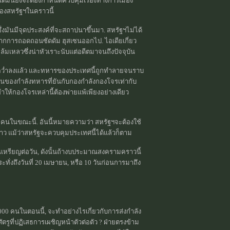
แต่มันยังจะต้องกำหนดควบคุมเรื่องทางการเมือง
องสหรัฐฯในคราวนี้
่งมันมีจุดประสงค์ที่จะสถาปนาขึ้นมา. สหรัฐฯไม่ได้
ไปจากการถอดถอนซัดดัม ฮุสเซนออกไป. ไอเดียเกี่ยว
่ล้มเหลวซึ่งน่าหัวเราะนับแต่อดีตมาจนถึงปัจจุบัน
ูกคว่ำลงแล้ว และทหารของประเทศนี้ถูกทำลายจนราบ
นของกำลังทหารที่ยันกับกองกำลังกองโจรเท่ากับ
ทำให้กองโจรเหล่านี้ต้องพ่ายแพ้เพียงอย่างเดียว
0 คนในขณะนี้. อันนี้หมายความว่า สหรัฐฯจะต้องใช้
ว แม้ว่าสหรัฐจะควบคุมประเทศนี้ได้แล้วก็ตาม
านเหรียญต่อวัน, ดังนั้นถ้างบประมาณสงครามคราวนี้
ทั่งถึงวันที่ 20 เมษายน, หรือ 10 วันก่อนการมาถึง
00 คนในตอนนี้, จะทำอย่างไรเกี่ยวกับการส่งกำลัง
บศัตรูที่ปฏิเสธการเผชิญหน้าตัวต่อตัว ? ฝ่ายตรงข้าม