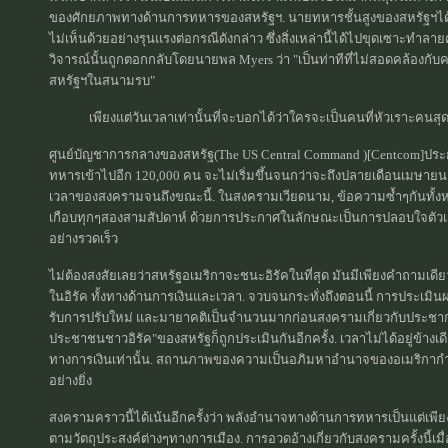
ของศักยภาพทางด้านการทหารของสหรัฐฯ. นายทหารชั้นสูงของสหรัฐฯได
ไม่เห็นด้วยอย่างรุนแรงต่อกรณีดังกล่าว ซึ่งสิ่งเหล่านี้ได้ไปขุดเซาะทำ
วิจารณ์นั้นถูกตอกกลับโดยนายพล Myers ว่า "เป็นท่าทีที่ไม่สอดคล้องกับ
สหรัฐฯในสนามรบ"
เพียงแต่วันเวลาเท่านั้นที่จะบอกได้ว่าใครจะเป็นคนที่หัวเราะคนสุ
ศูนย์บัญชาการกลางของสหรัฐ(The US Central Command )[Centcom]ประกา
ทหารเข้าไปอีก 120,000 คน จะไม่เริ่มขึ้นจนกว่าจะถึงปลายเดือนเมษายน.
เวลาของสงครามจนถึงขณะนี้. ในสงครามเวียดนาม, ข้อความซ้ำๆกันทั้งหมดนี
เกือบทุกๆสองสามสัปดาห์ ด้วยการประกาศในลักษณะเป็นการปลอบใจตัวเอง
อย่างรวดเร็ว
ไม่ต้องสงสัยเลยว่าสหรัฐอเมริกาจะชนะอิรัคในที่สุด มันมีเพียงคำถามเดียวเ
ในอิรัค ทั้งทางด้านการเงินและเวลา. จวบจนกระทั่งถึงตอนนี้ การประ
รับการปรับใหม่ และมายาคติเป็นจำนวนมากก่อนสงครามเกี่ยวกับประชาก
ประชาชนชาวอิรัค"ของสหรัฐก็ถูกประเมินกันอีกครั้ง. เวลาไม่ได้อยู่ข้างเดีย
ทางการเงินเท่านั้น. สถานภาพของความเป็นอภิมหาอำนาจของอเมริกากำลัง
อย่างยิ่ง
สงครามคราวนี้ได้เน้นอีกครั้งว่า พลังอำนาจทางด้านการทหารเป็นแต่เพี
ตามวัตถุประสงค์ต่างๆทางการเมือง. การอวดอ้างเกี่ยวกับสงครามครั้งนี้เม