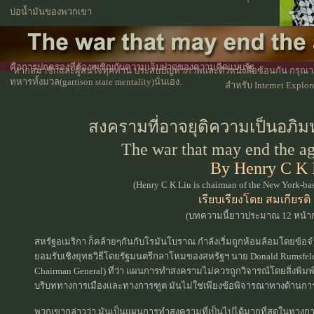
บ่อน้ำมันของพวกเขา
ประธานาธิบดีซัดดัมไม่ใช่คนวิกลจริต บันทึกของเขาเกี่ยวกับการ
ปกครองมันไม่ได้สวยงามนักอย่างที่เห็น แต่ตามแบบฉบับแล้ว มัน
คือการปกครองที่ต้องเผชิญกับความเจ็บปวดของความคิดแบบรัฐ
หากสมาชิกและผู้สนใจทุกท่าน ประสบปัญหาภาพและตัวหนังสือซ้อนกัน กรุณาลด
ทหารทั้งมวล(garrison state mentality)นั่นเอง.
สำหรับ Internet Explor
สงครามที่อาจยุติความเป็นอภ
The war that may end the a
By Henry C K 
(Henry C K Liu is chairman of the New York-ba
เรียบเรียงโดย สมเกียรติ 
(บทความนี้ยาวประมาณ 12 หน้า
สหรัฐอเมริกา ก็คล้ายๆกันกับโรมันโบราณ กำลังเริ่มถูกห้อมล้อมโดยข้อจำ
ยอมรับเชิงยุทธวิธีโดยรัฐมนตรีกลาโหมของสหรัฐฯ นาย Donald Rumsfeld
Chairman General) ที่ว่า แผนการทำสงครามไม่ควรถูกวิจารณ์โดยสิ่งพิม
บริบททางการเมืองและทางการฑูต มันไม่ใช่เพียงข้อพิจารณาทางด้านการ
พวกเขากล่าวว่า มันเป็นแผนการทำสงครามที่เป็นไปได้มากที่สุดในทางกา