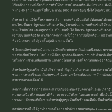
ไร้ผลด้วยกลยุทธ์เกี่ยวกับการทำให้กระจายไปก่อนที่จะถึงเป้าหมาย. สิ่งที่เ
หมาย 40 ลูก มีต้นทุนทั้งสิ้นประมาณ 1000 ล้านเหรียญ ซึ่งได้โจมตีเป้าหมายซ
ถ้าหากว่าชาวอิรัคทั้งหลายกระเสือกกระสนที่จะยืนหยัดไม่ท้อถอยไปจนต
เกมใหม่ขึ้นมา. รัฐบาลอาหรับต่างๆในภูมิภาคนั้นสามารถที่จะร่วมไม้ร่วมม
ชนะเร็วเกินไปI แต่เหตุการณ์จะเป็นเช่นนั้นได้ ก็เพราะรัฐบาลอาหรับต่
เข้าไปช่วยเหลืออิรัค ถ้าเผื่อว่าสงครามครั้งนี้ถูกลากไปเป็นเดือนๆ แม้
ที่จะนำสงครามไปสู่จุดสิ้นสุดด้วยความมั่นใจ
ซีเรียและอิหร่านต่างมีความสุ่มเสี่ยงเกี่ยวกับการเป็นส่วนหนึ่งของสงค
ของรัสเซียมิใช่ว่าจะไม่มีเลยทีเดียว. บุชต้องเตือนประธานาธิบดีวลาดิเมียร
ได้ให้ความช่วยเหลือแก่อิรัค แต่กล่าวโดยสรุป มอสโคว ได้แสดงออกด้วย
สำหรับสหรัฐอเมริกา มันไม่ใช่สาระสำคัญเกี่ยวกับการเอาชนะสงครามได้ในท้
ชนะอย่างรวดเร็วและเป็นชัยชนะที่เด็ดขาด หรือจะต้องคงภาพลักษณ์ของส
สามารถมาลบเลือนได้
สงครามที่ก้าวร้าวรุกรานและน่ารังเกียจจะต้องสรุปลงภายในระยะเวลาอัน
ความต่อเนื่องที่ลากออกไปให้ยาวนานจนถึงที่สุด โดยเฉพาะอย่างยิ่ง อันนี
ปราศจากชัยชนะที่เด็ดขาดสำหรับผู้บุกรุก มันเป็นชัยชนะที่เพิ่มขึ้นสำหรับ
สตาลินกราดไม่ได้ถูกทำลายลงโดยกองกำลังของเยอรมัน(the German Weh