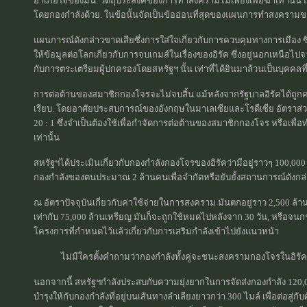
อำเภอใจของมัน. วัตถุประสงค์ของการทำสงครามไม่เพียงเพื่อฆ่าเท่านั้น 
โดยกองกำลังด้วย. ในข้อนั้นจัดเป็นข้ออ่อนที่สุดของแผนการทำสงครามข
แผนการณ์ดังกล่าวขาดเสียซึ่งการใส่ใจเกี่ยวกับการควบคุมทางการเมือง ซึ
ให้ข้อมูลต่อโลกเกี่ยวกับการจบเกมส์ในเรื่องของอิรัค ซึ่งอยู่นอกเหนือ
กับการตระเตรียมผู้ปกครองโดยสหรัฐฯ นั้น เท่าที่ได้ยินมาล้วนเป็นบุคคลที
การต่อต้านของสมาชิกกองโจรจะไม่จบสิ้น แม้หลังจากรัฐบาลอิรัคได้ถ
เรียบ. โดยอาศัยประสบการณ์ของอังกฤษในมาเลเซียและโรดีเซีย อัตราส่ว
20 : 1 ซึ่งจำเป็นต้องใช้เพื่อกำจัดการต่อต้านของสมาชิกกองโจร หรือเพื่อ
เท่านั้น
สหรัฐฯได้ประเมินเกี่ยวกับกองกำลังกองโจรของอิรัคว่ามีอยู่ราวๆ 100,00
กองกำลังของตนประมาณ 2 ล้านคนเพื่อจำกัดหรือยับยั้งสถานการณ์ดังกล่า
ณ อัตราปัจจุบันเกี่ยวกับค่าใช้จ่ายในการสงคราม มันตกอยู่ราว 2,500 ล้
เท่ากับ 75,000 ล้านเหรียญ มันก็จะถูกใช้หมดไปหลังจาก 30 วัน, หรือจนกระ
โครงการที่กำหนดไว้แล้วเกี่ยวกับการเสริมกำลังเข้าไปยังแนวหน้า
ไม่มีใครตั้งคำถามว่ากองกำลังทั้งคู่จะชนะสงครามกองโจรในอิรัค
นอกจากนี้ สหรัฐฯกำลังประสบกับความยุ่งยากในการจัดส่งกองกำลัง 120,0
บำรุงให้กับกองกำลังที่อยู่บนเส้นทางลำเลียงยาวกว่า 300 ไมล์ เพื่อต่อสู่กั