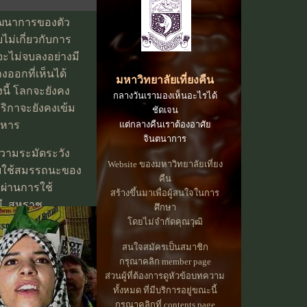
เท่านั้น)
ัฒนาการของตัว
ไม่เกี่ยวกับการ
ะไม่จบลงอย่างมี
างออกที่เห็นได้
มหาวิทยาลัยเที่ยงคืน
นี้ โลกจะยังคง
กลางวันเรามองเห็นอะไรได้
ริกาจะยังคงเข้ม
ชัดเจน
ทหาร
แต่กลางคืนเราต้องอาศัย
จินตนาการ
งความระมัดระวัง
Website ของมหาวิทยาลัยเที่ยง
กับใช้สมรรถนะของ
คืน
ยผ่านการใช้
สร้างขึ้นมาเพื่อผู้สนใจในการ
มี. สหราช
ศึกษา
่งใหญ่ในเชิง
โดยไม่จำกัดคุณวุฒิ
้ไปรับใช้ข้อ
สนใจสมัครเป็นสมาชิก
ี่ว่า อังกฤษไม่
กรุณาคลิก member page
ูงต่อไปสำหรับยุค
ส่วนผู้ที่ต้องการดูหัวข้อบทความ
ทั้งหมด ที่มีบริการอยู่ขณะนี้
กรุณาคลิกที่ contents page