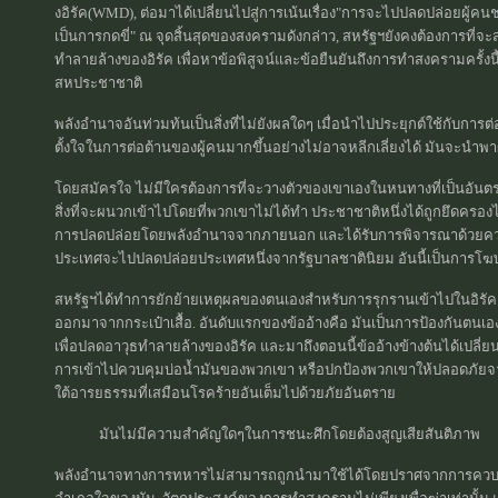
งอิรัค(WMD), ต่อมาได้เปลี่ยนไปสู่การเน้นเรื่อง"การจะไปปลดปล่อยผู้
เป็นการกดขี่" ณ จุดสิ้นสุดของสงครามดังกล่าว, สหรัฐฯยังคงต้องการที่จะส
ทำลายล้างของอิรัค เพื่อหาข้อพิสูจน์และข้อยืนยันถึงการทำสงครามครั้ง
สหประชาชาติ
พลังอำนาจอันท่วมท้นเป็นสิ่งที่ไม่ยังผลใดๆ เมื่อนำไปประยุกต์ใช้กับ
ตั้งใจในการต่อต้านของผู้คนมากขึ้นอย่างไม่อาจหลีกเลี่ยงได้ มันจะน
โดยสมัครใจ ไม่มีใครต้องการที่จะวางตัวของเขาเองในหนทางที่เป็นอันตราย
สิ่งที่จะผนวกเข้าไปโดยที่พวกเขาไม่ได้ทำ ประชาชาติหนึ่งได้ถูกยึดครอง
การปลดปล่อยโดยพลังอำนาจจากภายนอก และได้รับการพิจารณาด้วยความน่
ประเทศจะไปปลดปล่อยประเทศหนึ่งจากรัฐบาลชาตินิยม อันนี้เป็นการโฆษณ
สหรัฐฯได้ทำการยักย้ายเหตุผลของตนเองสำหรับการรุกรานเข้าไปในอิรัค 
ออกมาจากกระเป๋าเสื้อ. อันดับแรกของข้ออ้างคือ มันเป็นการป้องกันตนเองต่
เพื่อปลดอาวุธทำลายล้างของอิรัค และมาถึงตอนนี้ข้ออ้างข้างต้นได้เปลี
การเข้าไปควบคุมบ่อน้ำมันของพวกเขา หรือปกป้องพวกเขาให้ปลอดภัยจ
ใต้อารยธรรมที่เสมือนโรคร้ายอันเต็มไปด้วยภัยอันตราย
มันไม่มีความสำคัญใดๆในการชนะศึกโดยต้องสูญเสียสันติภาพ
พลังอำนาจทางการทหารไม่สามารถถูกนำมาใช้ได้โดยปราศจากการควบค