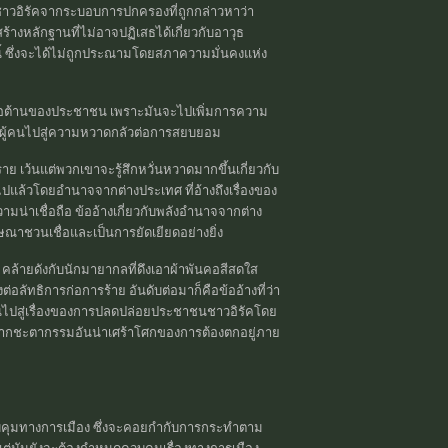
คนชาวอิรัคจากระบอบการปกครองที่ถูกกล่าวหาว่า
ร้างหลักฐานที่ไม่อาจปฏิเสธได้เกี่ยวกับอาวุธ
นี้ ซึ่งจะได้ไม่ถูกประณามโดยสภาความมั่นคงแห่ง
การต่อต้านของประชาชน เพราะมันจะไปเพิ่มการความ
ำพาผู้คนไปสู่ความหวาดกลัวต่อการสยบยอม
 เว้นแต่พวกเขาจะรู้สึกหวั่นหวาดมากขึ้นเกี่ยวกับ
ไปแล้วโดยอำนาจจากต่างประเทศ ที่อ้างถึงเรื่องของ
าเชื่อถือ ข้ออ้างเกี่ยวกับพลังอำนาจจากต่าง
าชวนเชื่อและเป็นการยัดเยียดอย่างยิ่ง
คล้ายดังกับนักมายากลที่ดึงเอาผ้าพันคอสีสดใส
อลัทธิการก่อการร้าย อันดับต่อมาก็คือข้ออ้างที่ว่า
่ยนไปสู่เรื่องของการปลดปล่อยประชาชนชาวอิรัคโดย
ากชะตากรรมอันน่าเศร้าโศกของการต้องตกอยู่ภาย
ุมทางการเมือง ซึ่งจะคอยกำกับการกระทำตาม