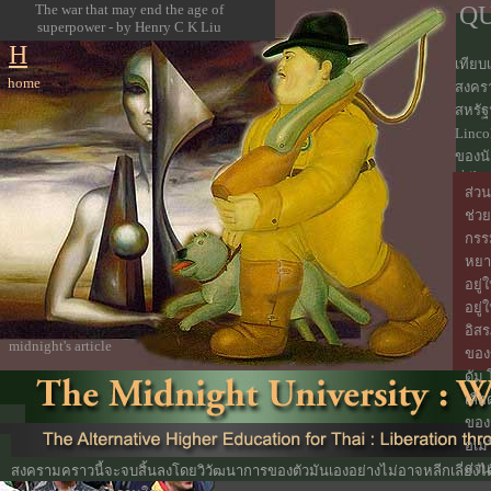
The war that may end the age of
Q
superpower - by Henry C K Liu
H
เทียบ
home
สงคร
สหรัฐ
Linco
ของนั
ซึ่งไ
ส่วน
เขาอย
ช่ว
เป็นน
กรร
คนหนึ
หยา
อยู่
อยู่
อิสร
midnight's article
ของ
ดัม 
เลือ
ของ
อเม
ส่ว
สงครามคราวนี้จะจบสิ้นลงโดยวิวัฒนาการของตัวมันเองอย่างไม่อาจหลีกเลี่ยงได้ 