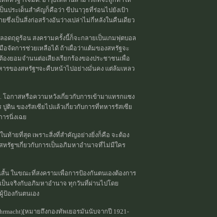
ป็นประเด็นสำคัญก็คือว่า ขีปนาวุธที่ร่อนไปยังเป้า
ึ่งเป็นสิ่งก่อสร้างอันว่างเปล่าไม่กี่หลังในคืนเดียว
ลอดฤดูร้อน สงครามครั้งนี้ก็จะกลายเป็นเกมฟุตบอล
ือจัดการช่วยเหลือได้ ถ้าเผื่อว่าแต้มของสหรัฐจะ
างๆต้องยอมจำนนต่อเสียงเรียกร้องของประชาชนเพื่อ
ว่าทหารของสหรัฐฯจะคืบหน้าไปอย่างมั่นคง แต่ล้มเหลว
ราม. โอกาสหรือความหวังเกี่ยวกับการเข้ามาแทรกแซง
 ปูติน ของรัสเซียไปแล้วเกี่ยวกับการที่ทหารรัสเซีย
การนิ่งเฉย
ายที่สุด เพราะสิ่งที่สำคัญอย่างยิ่งก็คือ จะต้อง
หรัฐฯเกี่ยวกับการเป็นอภิมหาอำนาจที่ไม่มีใคร
สั้น ในขณะที่สงครามเพื่อการป้องกันตนเองต้องการ
้เป็นจริงกับอภิมหาอำนาจ ทุกวันที่ผ่านไปโดย
ผู้ป้องกันตนเอง
rmacht)[หมายถึงกองทัพเยอรมันนับจากปี 1921-