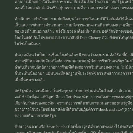
ทางการเมืองภายในในสหราชอาณาจักรเริ่มเรียกร้องว่า นากยกรัฐมนตรี
ตอนนี้ โดยอาศัยข้ออ้างซึ่งอยู่บนรากฐานที่ว่า แผนการณ์ทำสงครามของส
ทำเนียบขาวกำลังพยายามปกป้องบุช โดยการป้อนเทปวิดีโอตัดต่อให้สั้นลงเกี
เจ็บและการล้มตายจำนวนมาก รวมถึงการคาดคะเนเกี่ยวกับสงครามที่ยาวนาน
ต่อ)เคยนำเสนอมาแล้ว 3 ครั้งในช่วง 6 เดือนที่ผ่านมา. องค์รักษ์ต่าง
โลกในแง่ดีเกินไปของรองประธานาธิบดี Dick Cheney ด้วย ซึ่งเขาได้พูดอย่
ไม่ใช่เป็นเดือนๆ
มันดูเหมือนว่าเป็นการเชื่อมโยงกันอันหนึ่งระหว่างสงครามต่ออิรัค ที่ดำเ
ความรู้สึกปลอดภัยอันหนึ่งต่อการคุกคามของผู้ก่อการร้ายในสหรัฐฯ โดยไม
ลำดับเกี่ยวกับลัทธิการก่อการร้ายที่เสี่ยงต่อการเริ่มต้นก่อสงคราม. ไม
ชี้ประเด็นนี้ออกมา แม้มันจะมีหลักฐานที่ประจักษ์ชัดว่า ลัทธิการก่อการร้
เมื่อสิ้นหนทางแล้ว
สหรัฐฯมีความเหนือกว่าในเชิงยุทธการอย่างท่วมท้นในเรื่องที่ว่า มีเวลาม
จะมีชัยในที่สุด. แต่ปัญหาคือว่า วัตถุประสงค์ทางการเมืองต่างๆของสหรัฐ
เกี่ยวกับกำลังของกองทัพ. ความต้องการเกี่ยวกับการเสนอตัวของสหรัฐที
ขวางการใช้ประโยชน์อย่างเต็มที่เกี่ยวกับปฏิบัติการ"shock and awe"(คว
ของกองทัพอากาศสหรัฐฯ
ขีปนาวุธฉลาดหรือ Smart bombs เป็นทั้งอาวุธที่มีราคาแพงและไร้ประสิทธ
เฉพาะ. เป้าหมายต่างๆอันเดียวกันนั้นด้วยที่ชาวอิรัคทั้งหลายวาดหวังที่จะ