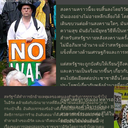
ขบวนต่อต้านสงครามใดๆ
สงครามคราวนี้จะจบสิ้นลงโดยวิว
มันเองอย่างไม่อาจหลีกเลี่ยงได้ โดย
เดินขบวนต่อต้านสงครามใดๆ. มันจ
ความสุข มันยังไม่มียุทธวิธีที่เป็นท
สำหรับสหรัฐฯภายหลังสงครามครั้ง
ไม่มีอภิมหาอำนาจ แม้ว่าสหรัฐอเม
แข็งทั้งทางด้านเศรษฐกิจและการ
แต่สหรัฐฯจะถูกบังคับให้เรียนรู้ถึ
และความเป็นจริงมากขึ้นๆ เกี่ยว
ตนไปยัดเยียดต่อประชาชาติอื่นโด
ประโยชน์เกี่ยวกับพลังอำนาจที่ตน
อาณาจักรอังกฤษก็จะสูญเสียครั้งยิ
สหรัฐฯได้ทำการยักย้ายเหตุผลของตนเองสำหรับการรุกรานเข้าไป
ภูมิศาสตร์การเมือง ทหารอังกฤษได
ในอิรัค คล้ายดังกับนักมายากลที่ดึงเอาผ้าพันคอสีสดใสออกมาจาก
สังเกตและคำวิจารณ์ของ Blair แล้วท
กระเป๋าเสื้อ. อันดับแรกของข้ออ้างคือ มันเป็นการป้องกันตนเองต่อ
สามารถธำรงการต่อสู้ได้ในระดับส
ลัทธิการก่อการร้าย อันดับต่อมาก็คือข้ออ้างที่ว่าเพื่อปลดอาวุธ
ทำลายล้างของอิรัค และมาถึงตอนนี้ข้ออ้างข้างต้นได้เปลี่ยนไปสู่
สมัยอันไม่แน่นอนนี้
เรื่องของการปลดปล่อยประชาชนชาวอิรัคโดยการเข้าไปควบคุม