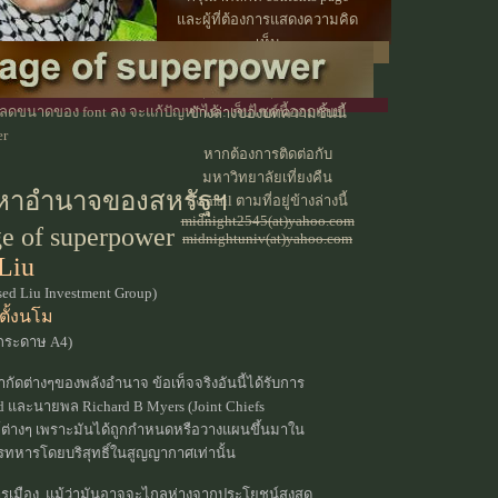
และผู้ที่ต้องการแสดงความคิด
เห็น
หรือประกาศข่าว
กรุณาคลิกที่ปุ่ม webboard
ขนาดของ font ลง จะแก้ปัญหาได้ : เว็ปไซค์นี้ออกแบบ
ข้างล่างของบทความชิ้นนี้
er
หากต้องการติดต่อกับ
มหาวิทยาลัยเที่ยงคืน
ิมหาอำนาจของสหรัฐฯ
ส่ง mail ตามที่อยู่ข้างล่างนี้
midnight2545(at)yahoo.com
ge of superpower
midnightuniv(at)yahoo.com
Liu
sed Liu Investment Group
)
ตั้งนโม
กระดาษ A4)
กัดต่างๆของพลังอำนาจ ข้อเท็จจริงอันนี้ได้รับการ
 และนายพล Richard B Myers (Joint Chiefs
พ์ต่างๆ เพราะมันได้ถูกกำหนดหรือวางแผนขึ้นมาใน
ทหารโดยบริสุทธิ์ในสูญญากาศเท่านั้น
รเมือง, แม้ว่ามันอาจจะไกลห่างจากประโยชน์สูงสุด