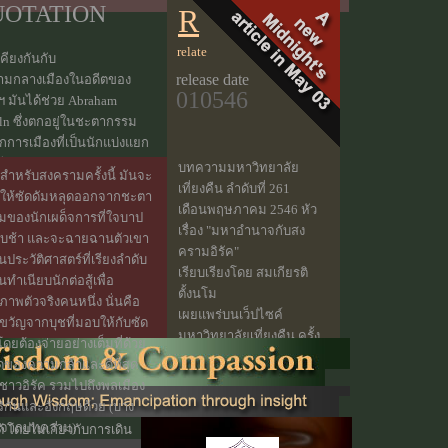
UOTATION
R
relate
เคียงกันกับ
release date
ามกลางเมืองในอดีตของ
010546
ฯ มันได้ช่วย Abraham
ln ซึ่งตกอยู่ในชะตากรรม
กการเมืองที่เป็นนักแบ่งแยก
ร้ศีลธรรม กลับฉายฉานตัว
บทความมหาวิทยาลัย
สำหรับสงครามครั้งนี้ มันจะ
ู่ในประวัติศาสตร์ในฐานะที่
เที่ยงคืน ลำดับที่ 261
ยให้ซัดดัมหลุดออกจากชะตา
ักปลดปล่อยทาสให้เป็นอิสระ
เดือนพฤษภาคม 2546 หัว
มของนักเผด็จการที่ใจบาป
่ง
เรื่อง "มหาอำนาจกับสง
บช้า และจะฉายฉานตัวเขา
ครามอิรัค"
ในประวัติศาสตร์ที่เรียงลำดับ
เรียบเรียงโดย สมเกียรติ
ในทำเนียบนักต่อสู้เพื่อ
ตั้งนโม
ภาพตัวจริงคนหนึ่ง นั่นคือ
เผยแพร่บนเว็ปไซค์
ขวัญจากบุชที่มอบให้กับซัด
มหาวิทยาลัยเที่ยงคืน ครั้ง
โดยต้องจ่ายอย่างเต็มที่ด้วย
แรก วันที่ 1พฤษภาคม
ดของความกล้าและดีที่สุด
2546
ชาวอิรัค รวมไปถึงพลเมือง
(ไม่สงวนลิขสิทธิ์ ใน
ริกันและอังกฤษด้วย (บาง
การนำไปใช้ประโยชน์
นจากบทความ)
โดยไม่เกี่ยวกับการเดิน
เฉพาะทางด้านวิชาการ