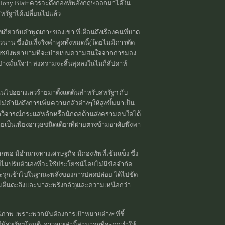
 Tony Blair ควรจะดึงกองทัพอังกฤษออกมาได้ใน
หรัฐฯได้เปลี่ยนไปแล้ว
่ยวกับคำพูดเก่าๆของเขา ที่เตือนถึงเรื่องคนที่บาด
 ซึ่งอันที่จริงคำพูดทั้งหมดนี้(โดยไม่มีการตัด
ๆของบุชยังพยายามที่จะบ่ายเบนความสนใจจากการมอง
างมั่นใจว่า สงครามจะสิ้นสุดลงในไม่กี่สัปดาห์
นินไปอย่างเลวร้ายมาตั้งแต่ต้นสำหรับสหรัฐฯ กับ
่คำนึงถึงการเพิ่มความกลัวต่างๆให้สูงขึ้นมาเป็น
่มีนักวิจารณ์กระแสหลักหรือนักต่อต้านสงครามคนใดได้
ายเป็นเพียงอาวุธชนิดเดียวที่ฝ่ายตรงข้ามอาศัยพึ่งพา
ากพอ มีอำนาจทางเศรษฐกิจ มีกองทัพที่เข้มแข็ง ซึ่ง
ฯไม่ปรับตัวเองที่จะใช้ประโยชน์โดยไม่มีข้อจำกัด
่จะรุกเข้าไปในฐานะพลังของการปลดปล่อย ได้ไปขัด
ามตื่นตะลึงและน่าสะพรึงกลัว)และความเหนือกว่า
ิภาพ เพราะพวกมันต้องการเป้าหมายต่างๆที่ชี้
ให้สหรัฐฯโจมตี. อาวุธเหล่านี้สามารถที่จะถูกทำให้