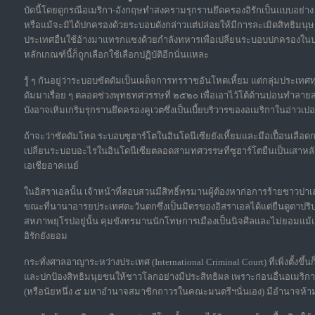
บัดนี้โดยดูกรณีอเมริกา-อังกฤษทำสงครามรุกรานยึดครองอิรักเป็นแบบอย
หรือแม้จะมิได้ปกครองด้วยระบอบดังกล่าวแต่ปล่อยให้มีการละเมิดสิทธิมนุษ
ประเทศอื่นใช้อ้างมาแทรกแซงด้วยกำลังทหารเพื่อเปลี่ยนระบอบปกครองในปร
หลักเกณฑ์นี้ก็ถูกเลือกใช้เลือกปฏิบัติอีกนั่นแหละ
รู้ ๆ กันอยู่ว่าระบอบซัดดัมเป็นเผด็จการทรราชอันโหดเหี้ยม แต่กลุ่มประเทศ
ดัมมาเรื่อย ๆ ตลอดช่วงพุทธทศวรรษที่ ๒๕๒๐ เพื่อเอาไว้โต้ต้านบ่อนทำลา
บังอาจเหิมเกริมรุกรานยึดครองคูเวตซึ่งเป็นเบี้ยบริวารของอเมริกาในอ่าวเปอ
ถ้าจะว่าซัดดัมโหด ระบอบซูฮาร์โตในอินโดนีเซียยังเหี้ยมและมือเปื้อนเลือ
เปลี่ยนระบอบอะไรในอินโดนีเซียตลอดสามทศวรรษที่ซูฮาร์โตยืนเป็นเสาหล
เอเชียอาคเนย์
ในอิสราเอลนั้น เจ้าหน้าที่สอบสวนมีสิทธิ์ทรมานผู้ต้องหาก่อการร้ายชาวปา
ขณะที่นานาอารยประเทศตะวันตกซึ่งเป็นมิตรของอิสราเอลได้แต่ยืนดูตาปริบ ๆ
สหภาพยุโรปอยู่นั้น คุมขังทรมานนักโทษการเมืองเป็นนิจศีลและไม่ยอมแม้แ
อิรักยังยอม
กระทั่งศาลอาญาระหว่างประเทศ (International Criminal Court) ที่เพิ่งตั้งขึ้น
และปกป้องสิทธิมนุยชนให้ชาวโลกอย่างมีประสิทธิผล เพราะก่อนอื่นอเมริกา
(หรือนัยหนึ่ง ๕ มหาอำนาจสมาชิกถาวรในคณะมนตรีฯนั่นเอง) มีอำนาจห้า