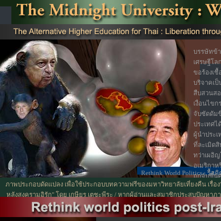
บรรษัทข้
เศรษฐีโลก
ขอร้องเชื
บริจาคเป็
สืบสวนสอ
เงื่อนไขกร
จับซัดดัม
ประเทศได้ 
ผู้นำประ
ที่ละเมิด
ทว่าเผอิ
อเมริกาห
Rethink World Politics : รื้
ถูกจับขึ้
สงคราม
ภาพประกอบดัดแปลง เพื่อใช้ประกอบบทความฟรีของมหาวิทยาลัยเที่ยงคืน เรื่อง"
ไม่ว่านาย
หลังสงครามอิรัก" โดย เกษียร เตชะพีระ / หากผู้อ่านและสมาชิกประสบปัญหาภา
รอนแห่งอิ
กรุณาลดขนาดของ font ลงจะแก้ปัญหาได้
ปรามสังห
การยึดคร