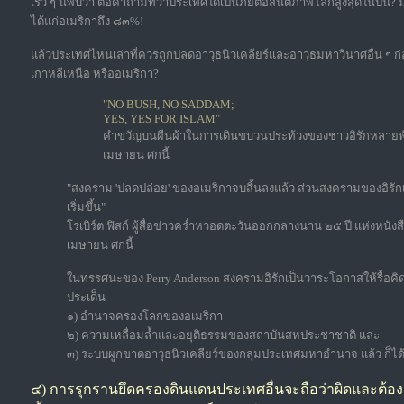
เร็ว ๆ นี้พบว่า ต่อคำถามที่ว่าประเทศใดเป็นภัยต่อสันติภาพโลกสูงสุดในปีนี้? ม
ได้แก่อเมริกาถึง ๘๓%!
แล้วประเทศไหนเล่าที่ควรถูกปลดอาวุธนิวเคลียร์และอาวุธมหาวินาศอื่น ๆ ก่อน
เกาหลีเหนือ หรืออเมริกา?
"NO BUSH, NO SADDAM;
YES, YES FOR ISLAM"
คำขวัญบนผืนผ้าในการเดินขบวนประท้วงของชาวอิรักหลายพันค
เมษายน ศกนี้
"สงคราม 'ปลดปล่อย' ของอเมริกาจบสิ้นลงแล้ว ส่วนสงครามของอิรัก
เริ่มขึ้น"
โรเบิร์ต ฟิสก์ ผู้สื่อข่าวคร่ำหวอดตะวันออกกลางนาน ๒๕ ปี แห่งหนัง
เมษายน ศกนี้
ในทรรศนะของ Perry Anderson สงครามอิรักเป็นวาระโอกาสให้รื้อ
ประเด็น
๑) อำนาจครองโลกของอเมริกา
๒) ความเหลื่อมล้ำและอยุติธรรมของสถาบันสหประชาชาติ และ
๓) ระบบผูกขาดอาวุธนิวเคลียร์ของกลุ่มประเทศมหาอำนาจ แล้ว ก็ได้แ
๔) การรุกรานยึดครองดินแดนประเทศอื่นจะถือว่าผิดและต้อง