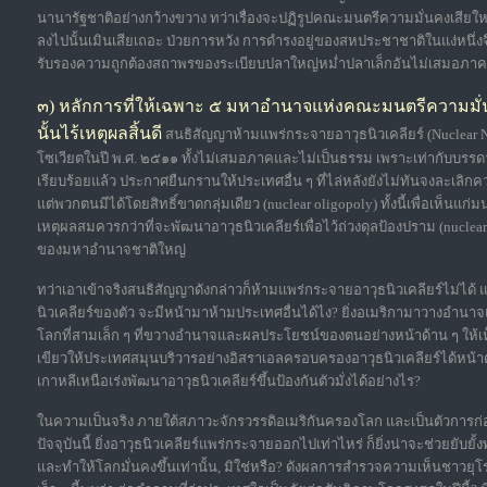
นานารัฐชาติอย่างกว้างขวาง ทว่าเรื่องจะปฏิรูปคณะมนตรีความมั่นคงเสีย
ลงไปนั้นเมินเสียเถอะ ป่วยการหวัง การดำรงอยู่ของสหประชาชาติในแง่หนึ่
รับรองความถูกต้องสถาพรของระเบียบปลาใหญ่หม่ำปลาเล็กอันไม่เสมอภา
๓) หลักการที่ให้เฉพาะ ๕ มหาอำนาจแห่งคณะมนตรีความมั่น
นั้นไร้เหตุผลสิ้นดี
สนธิสัญญาห้ามแพร่กระจายอาวุธนิวเคลียร์ (Nuclear Non
โซเวียตในปี พ.ศ. ๒๕๑๑ ทั้งไม่เสมอภาคและไม่เป็นธรรม เพราะเท่ากับบรรด
เรียบร้อยแล้ว ประกาศยืนกรานให้ประเทศอื่น ๆ ที่ไล่หลังยังไม่ทันจงละเลิ
แต่พวกตนมีได้โดยสิทธิ์ขาดกลุ่มเดียว (nuclear oligopoly) ทั้งนี้เพื่อเห็นแก่
เหตุผลสมควรกว่าที่จะพัฒนาอาวุธนิวเคลียร์เพื่อไว้ถ่วงดุลป้องปราม (nucle
ของมหาอำนาจชาติใหญ่
ทว่าเอาเข้าจริงสนธิสัญญาดังกล่าวก็ห้ามแพร่กระจายอาวุธนิวเคลียร์ไม่ได
นิวเคลียร์ของตัว จะมีหน้ามาห้ามประเทศอื่นได้ไง? ยิ่งอเมริกามาวางอำนา
โลกที่สามเล็ก ๆ ที่ขวางอำนาจและผลประโยชน์ของตนอย่างหน้าด้าน ๆ ให้เห
เขียวให้ประเทศสมุนบริวารอย่างอิสราเอลครอบครองอาวุธนิวเคลียร์ได้หน้าตา
เกาหลีเหนือเร่งพัฒนาอาวุธนิวเคลียร์ขึ้นป้องกันตัวมั่งได้อย่างไร?
ในความเป็นจริง ภายใต้สภาวะจักรวรรดิอเมริกันครองโลก และเป็นตัวการ
ปัจจุบันนี้ ยิ่งอาวุธนิวเคลียร์แพร่กระจายออกไปเท่าไหร่ ก็ยิ่งน่าจะช่วยยับย
และทำให้โลกมั่นคงขึ้นเท่านั้น, มิใช่หรือ? ดังผลการสำรวจความเห็นชาวย