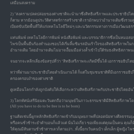
เสมือนสงคราม
2) "สงครามปลดปล่อยของต่างชาติจะนำมาซึ่งสิทธิเสรีภาพและประชาธิปไตย
ก็ตาม หากย้อนดูประวัติศาสตร์การสร้างชาติ เรามักพบว่าอำนาจเดิมซึ่งรวมศู
เบียดขับเปิดพื้นที่ให้แก่เทคโนโลยีใหม่ๆ และนวัตกรรมทางการเมืองวัฒ
แท่นพิมพ์ เทคโนโลยีการพิมพ์ หนังสือพิมพ์ และบรรณาธิการซึ่งเป็นหมอสอนศ
ไพร่เป็นพื้นยืนร้องทำนองชอบได้เริ่มลิ้มชิมรสอันเร้าใจของสิทธิเสรีภาพ
อำนาจเดิม โดยอำนาจเดิมไม่อาจเงื้อมมือล่วงล้ำเข้าไปใต้ร่มธงสิทธิสภาพ
จนยากจะหลีกเลี่ยงข้อสรุปที่ว่า "สิทธิเสรีภาพจะเกิดมีขึ้นได้ เอกราชอธิปไต
ทว่าที่ผ่านมาประชาธิปไตยดำเนินงานได้ ก็แต่ในชุมชนชาติที่มีเอกราชอธิปไตย
ครองครอบงำของต่างชาติ
ดูเหมือนโลกกำลังถูกบังคับให้เลือกระหว่างสิทธิเสรีภาพกับประชาธิปไตยอั
3) โลกทัศน์เสรีนิยมตะวันตกถือว่ามนุษย์ในภาวะธรรมชาติมีสิทธิเสรีภาพโดย
(All you have to do to be free is to be born)
ฐานคิดเช่นนี้ผูกหลักสิทธิเสรีภาพเข้ากับมนุษยภาพที่ปลอดนัยทางศีลธรรม(
หรือคนชั่วช้าระยำตำบอนก็แล้วแต่ นั่นไม่เกี่ยว ขอเพียงแต่คุณเป็นคน คุณก็
ให้คุณมีสันดานชั่วช้าสารเลวก็ตาม(ง่า...ทั้งนี้ยกเว้นคนบ้า เด็กเล็ก ผู้หญิง ไ