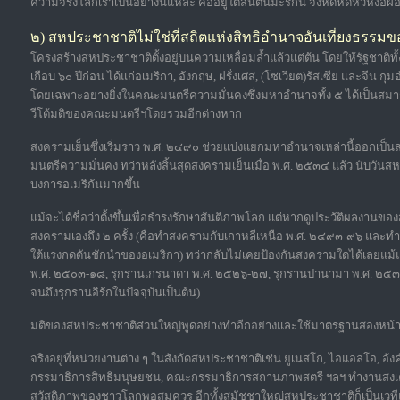
ความจริงโลกเราเป็นอย่างนี้แหละ คืออยู่ใต้ส้นตีนมะริกัน จงหัดหดหัวหงอฝ่ออยู่
๒) สหประชาชาติไม่ใช่ที่สถิตแห่งสิทธิอำนาจอันเที่ยงธรรม
โครงสร้างสหประชาชาติตั้งอยู่บนความเหลื่อมล้ำแล้วแต่ต้น โดยให้รัฐชาติทั้ง
เกือบ ๖๐ ปีก่อน ได้แก่อเมริกา, อังกฤษ, ฝรั่งเศส, (โซเวียต)รัสเซีย และจีน กุ
โดยเฉพาะอย่างยิ่งในคณะมนตรีความมั่นคงซึ่งมหาอำนาจทั้ง ๕ ได้เป็นสม
วีโต้มติของคณะมนตรีฯโดยรวมอีกต่างหาก
สงครามเย็นซึ่งเริ่มราว พ.ศ. ๒๔๙๐ ช่วยแบ่งแยกมหาอำนาจเหล่านี้ออกเป็
มนตรีความมั่นคง ทว่าหลังสิ้นสุดสงครามเย็นเมื่อ พ.ศ. ๒๕๓๔ แล้ว นับวั
บงการอเมริกันมากขึ้น
แม้จะได้ชื่อว่าตั้งขึ้นเพื่อธำรงรักษาสันติภาพโลก แต่หากดูประวัติผลงานข
สงครามเองถึง ๒ ครั้ง (คือทำสงครามกับเกาหลีเหนือ พ.ศ. ๒๔๙๓-๙๖ และทำส
ใต้แรงกดดันชักนำของอเมริกา) ทว่ากลับไม่เคยป้องกันสงครามใดได้เลยแม้แต
พ.ศ. ๒๕๐๓-๑๘, รุกรานเกรนาดา พ.ศ. ๒๕๒๖-๒๗, รุกรานปานามา พ.ศ. ๒๕๓๒-
จนถึงรุกรานอิรักในปัจจุบันเป็นต้น)
มติของสหประชาชาติส่วนใหญ่พูดอย่างทำอีกอย่างและใช้มาตรฐานสองหน้าขึ้
จริงอยู่ที่หน่วยงานต่าง ๆ ในสังกัดสหประชาชาติเช่น ยูเนสโก, ไอแอลโอ, อังค
กรรมาธิการสิทธิมนุษยชน, คณะกรรมาธิการสถานภาพสตรี ฯลฯ ทำงานสงเคราะห
สวัสดิภาพของชาวโลกพอสมควร อีกทั้งสมัชชาใหญ่สหประชาชาติก็เป็นเว