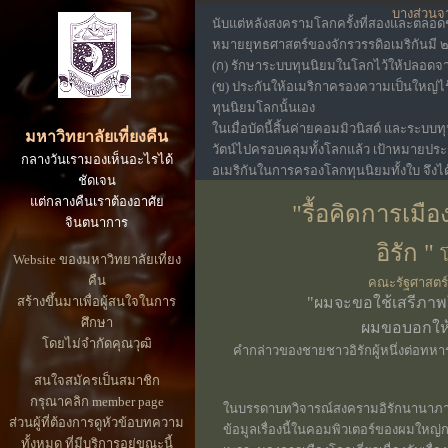
บางส่วน
นับแต่หลังสงครามโลกครั้งที่สองและตลอดช
หมายยุทธศาสตร์ของจักรวรรดิอเมริกันมี ๒ 
(ก) รักษาระบบทุนนิยมในโลกไว้ให้ปลอดจา
(ข) ประกันให้อเมริกาครองความเป็นใหญ่
ทุนนิยมโลกนั้นเอง
ในเมื่อบัดนี้สิ้นค่ายคอมมิวนิสต์ และระบ
มหาวิทยาลัยเที่ยงคืน
วัตน์ไปครอบคลุมทั้งโลกแล้ว เป้าหมายปร
กลางวันเรามองเห็นอะไรได้
อเมริกันในการครองโลกทุนนิยมทั้งใบ จึงไ
ชัดเจน
แสดงออกอย่างโจ๋งครึ่มยิ่งขึ้นตามลำดับ ข้
แต่กลางคืนเราต้องอาศัย
"รื้อคิดการเม
ประธานาธิบดีบุชผู้ลูก จากรัฐบาลประธานาธ
จินตนาการ
ตันอยู่ตรงเขาและสมัครพรรคพวกอนุรักษ์น
อิรัก "
conservatives) กร้าวทื่อเหิมเกริมและไม่เ
โ
Website ของมหาวิทยาลัยเที่ยง
และจริตโก้หรูจอมปลอมเรื่อง"ประชาคมระห
คืน
คณะรัฐศาสตร์
ขยะประวัติศาสตร์เสีย
สร้างขึ้นมาเพื่อผู้สนใจในการ
"ผมจะขอใช้เสรีภาพใ
ศึกษา
ผมขอบอกให้
โดยไม่จำกัดคุณวุฒิ
คำกล่าวของชายชาวอิรักผู้หนึ่งต่อทหาร
สนใจสมัครเป็นสมาชิก
กรุณาคลิก member page
ในบรรดาบทวิจารณ์สงครามอิรักนานาภ
ส่วนผู้ที่ต้องการดูหัวข้อบทความ
ข้อมูลเรื่องนี้ในคอมพิวเตอร์ของผมใหญ่
ทั้งหมด ที่มีบริการอยู่ขณะนี้