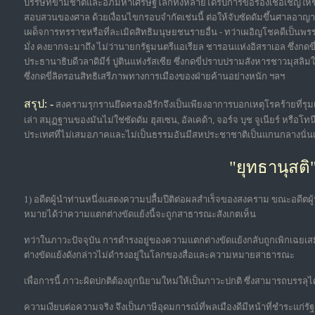
บรรษัทข้ามชาติและอภิมหาเศรษฐีโลกทั้งหลายได้รับการขอร้องเชื้อเชิญให
สอบสวนของศาล ด้วยเงื่อนไขกรอบจำกัดเช่นนี้ ต่อให้จับซัดดัมขึ้นศาลอาญาร
เผด็จการทรราชหรือที่ละเมิดสิทธิมนุษยชนรายอื่น - ทว่าเผอิญโชคดีเป็น
มั่ง คงยากจะมาถึง ไม่ว่านายกรัฐมนตรีแอเรียล ชารอนแห่งอิสราเอล ซึ่งก
ประธานาธิบดีวลาดิมีร์ ปูตินแห่งรัสเซีย ซึ่งกดขี่ปราบปรามสังหารชาวมุสลิม
ซึ่งกดขี่ลิดรอนสิทธิเสรีภาพทางการเมืองของฝ่ายค้านอย่างหนัก ฯลฯ
สรุป: -
สงครามรุกรานยึดครองอิรักจึงเป็นเพียงอาการบอกเหตุโรคร้ายที่รุมเร้
เล่า สมุฏฐานของมันไม่ใช่ซัดดัม ฮุสเซน, อัลเคด้า, จอร์จ บุช จูเนียร์ หรือ
ประเทศที่ไม่เสมอภาคและไม่เป็นธรรมอันมีสหประชาชาติเป็นแกนกลางนั่น
"ยุทธานุสติ
1) อดีตผู้นำท่านหนึ่งแสดงความปลื้มปีติต่อผลสำเร็จของสงคราม ขณะอดีต
หมายได้ว่าความแตกต่างขัดแย้งนี้จะถูกสาธารณะสังเกตเห็น
ทว่าในภาวะปัจจุบัน การดำรงอยู่ของความแตกต่างขัดแย้งกลับถูกเพิกเฉยเสม
ต่างขัดแย้งดังกล่าวไม่ดำรงอยู่ในโลกของสื่อและความหมายสาธารณะ
เพื่อการนี้ ภาวะผิดปกติต้องถูกนิยามใหม่ให้เป็นภาวะปกติ ซึ่งสามารถบรรลุได้
ความเงียบต่อความจริง จึงเป็นภาษีอุดมการณ์ที่พลเมืองดีมีหน้าที่ชำระแก่ร