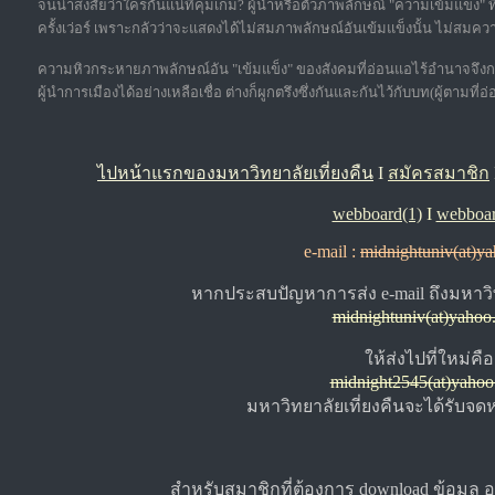
จนน่าสงสัยว่าใครกันแน่ที่คุมเกม? ผู้นำหรือตัวภาพลักษณ์ "ความเข้มแข็
ครั้งเว่อร์ เพราะกลัวว่าจะแสดงได้ไม่สมภาพลักษณ์อันเข้มแข็งนั้น ไม่ส
ความหิวกระหายภาพลักษณ์อัน "เข้มแข็ง" ของสังคมที่อ่อนแอไร้อำนาจจึ
ผู้นำการเมืองได้อย่างเหลือเชื่อ ต่างก็ผูกตรึงซึ่งกันและกันไว้กับบท(ผู้ตามท
ไปหน้าแรกของมหาวิทยาลัยเที่ยงคืน
I
สมัครสมาชิก
webboard(1)
I
webboar
e-mail :
midnightuniv(at)y
หากประสบปัญหาการส่ง e-mail ถึงมหาวิท
midnightuniv(at)yahoo
ให้ส่งไปที่ใหม่คือ
midnight2545(at)yaho
มหาวิทยาลัยเที่ยงคืนจะได้รับจ
สำหรับสมาชิกที่ต้องการ download ข้อมูล อา