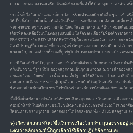
การพยายามเล่นงานอเมริกานั้นแม้เพียงจะทิ่มตำให้รำคาญทางยุทธศาสตร์ก
ประเด็นก็คืออัลเคด้าและองค์การก่อการร้ายทำนองเดียวกันอื่น ๆ เอาเข้าจริง
ให้เป็น ยิ่งไปกว่านั้นเนื้อแท้แล้วมันเป็นอาการสะท้อนความอ่อนแอเพลี่ยง
หลักศาสนามูลฐานของชาวมุสลิมในตะวันออกกลางและที่อื่น ๆ ค่อยเสื่อมถอ
เดี่ยวที่หลงเหลือจึงหันไปต่อสู้รูปแบบอื่น ในลักษณะเดียวกับที่องค์การก่
FRAKTION หรือ RED ARMY FACTION) ในเยอรมนีตะวันตกและ กองพลน้อ
อิตาลีปรากฏขึ้นภายหลังที่การลุกสู้ครั้งใหญ่ของขบวนการนักศึกษาทั่วโลกท
ซาลงแล้ว, และองค์การทั้งสองก็ถูกรัฐในประเทศตนปราบราบคาบไปอย่างง่
การที่อัลเคด้าไม่มีปัญญาจะก่อการร้ายโจมตีฝ่ายตะวันตกขนานใหญ่อย่างตื่
ครั้งเดียวขณะที่ฐานที่มั่นของตนถูกถล่มเป็นจุณมหาจุณและฝ่ายนำของตนถูกไ
อ่อนแอยิ่งของอัลเคด้า กระนั้นก็ตาม ทั้งรัฐบาลรีพับลิกันของประธานาธิบด
สมยอมร่วมมือของบรรดากลุ่มทุนสื่อ มวลชนยักษ์ใหญ่ในอเมริกาช่วยกันปลุก
ซ้อนยอกย้อนซ่อนเงื่อน ราวกับว่ามันพร้อมจะก่อการโจมตีอเมริกาและโลกตะ
ทั้งนี้ทั้งนั้นเพื่อสนองประโยชน์อำนาจเชิงกลยุทธต่าง ๆ ในเกมการเมืองขอ
คอมมิวนิสต์" ในอดีต และประโยชน์เฉพาะหน้าประการหนึ่งย่อมได้แก่อาศัยค
ให้ตนทำสงครามรุกรานยึดครองอิรักได้โดยสะดวก ทั้ง ๆ ที่ไม่มีหลักฐานประจัก
๖) เกิดหลักเกณฑ์ใหม่ขึ้นในการเมืองโลกว่ามนุษยธรรมอยู่เ
แต่ทว่าหลักเกณฑ์นี้ก็ถูกเลือกใช้เลือกปฏิบัติอีกตามเคย