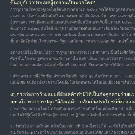
ขึ้นอยู่กับว่าประเทศผู้รุกรานเป็นพวกใคร?
การรุกรานยึดครองคูเวตในเดือนสิงหาคม พ.ศ. ๒๕๓๓ ทำให้อิรักถูกสหปร
สงครามลงโทษโจมตีในต้นปี พ.ศ. ๒๕๓๔ แล้วปิดล้อมคว่ำบาตรทางเศรษฐกิจยา
อิสราเอลรุกรานยึดครองดินแดนประเทศเพื่อนบ้านอาหรับตั้งแต่ พ.ศ. ๒๕๑๐
ตั้งแต่ พ.ศ. ๒๕๑๗, อินโดนีเซียรุกรานยึดครองดินแดนเกาะติมอร์ตะวันออ
ครองดินแดนทะเลทรายซาฮาร่าตะวันตกตั้งแต่ พ.ศ. ๒๕๑๙ เป็นต้น, กลับไม
ขึ้นมาฮึดฮัดทำอะไรกับบรรดารัฐบาลสมัครพรรคพวกของอเมริกาเหล่านี้เลย
อุทาหรณ์เรื่องนี้สอนให้รู้ว่า "กฎหมายระหว่างประเทศ" กลายเป็นเรื่องศักดิ์สิทธิ
ศัตรูที่ไม่ใช่พวกกู(คือพวกอเมริกา)เท่านั้น แต่ถ้าเป็นพวกกูแล้วไซร้ ถึงจ
ถือสาหาความแต่อย่างใด (ดังที่อเมริกาออกหน้ารับแทนแก้ต่างให้อิสราเอลใน
กล่าวเฉพาะกรณีอิรัก ข้อกล่าวหาที่อเมริกา-อังกฤษเที่ยวโพนทะนาว่า ระบอ
เป็นพิเศษ จนต้องทำสงครามโค่นล้มให้เด็ดขาดจะได้ไม่เป็นเยี่ยงอย่างสืบไปน
๕) การก่อการร้ายแบบที่อัลเคด้าทำมิได้เป็นภัยคุกคามร้ายแร
อย่างใด ทว่าการปลุก "ผีอัลเคด้า" กลับเป็นประโยชน์ยิ่งต่อเ
การก่อวินาศกรรมโดยจี้เครื่องบินแล้วพุ่งเข้าชนตึกที่โลกตกตะลึงตาค้างเมื
แบบไม่ให้รู้เนื้อรู้ตัว ซึ่งพอผู้ก่อการร้ายปฏิบัติการถึงลำที่ ๔ ฝ่ายตรงข้ามเริ่ม
จะว่ากันไป หากแม้นอัลเคด้าเป็นองค์การที่เข้มแข็งจริง ก็น่าจะหันไปโจมต
อเมริกาเอง เพราะถ้าโค่นระบอบปกครองแบบนั้นลงได้สักแห่ง ก็อาจส่งผลเป