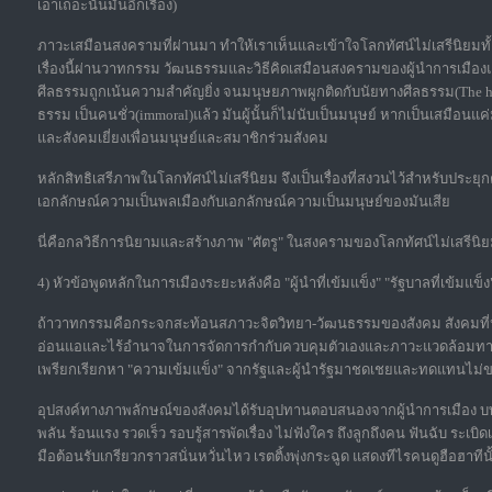
เอาเถอะนั่นมันอีกเรื่อง)
ภาวะเสมือนสงครามที่ผ่านมา ทำให้เราเห็นและเข้าใจโลกทัศน์ไม่เสรีนิย
เรื่องนี้ผ่านวาทกรรม วัฒนธรรมและวิธีคิดเสมือนสงครามของผู้นำการเมืองแ
ศีลธรรมถูกเน้นความสำคัญยิ่ง จนมนุษยภาพผูกติดกับนัยทางศีลธรรม(The huma
ธรรม เป็นคนชั่ว(immoral)แล้ว มันผู้นั้นก็ไม่นับเป็นมนุษย์ หากเป็นเสมือนแค่
และสังคมเยี่ยงเพื่อนมนุษย์และสมาชิกร่วมสังคม
หลักสิทธิเสรีภาพในโลกทัศน์ไม่เสรีนิยม จึงเป็นเรื่องที่สงวนไว้สำหรับประยุกต
เอกลักษณ์ความเป็นพลเมืองกับเอกลักษณ์ความเป็นมนุษย์ของมันเสีย
นี่คือกลวิธีการนิยามและสร้างภาพ "ศัตรู" ในสงครามของโลกทัศน์ไม่เสรีน
4) หัวข้อพูดหลักในการเมืองระยะหลังคือ "ผู้นำที่เข้มแข็ง" "รัฐบาลที่เข้มแข็ง"
ถ้าวาทกรรมคือกระจกสะท้อนสภาวะจิตวิทยา-วัฒนธรรมของสังคม สังคมที่หมกมุ่
อ่อนแอและไร้อำนาจในการจัดการกำกับควบคุมตัวเองและภาวะแวดล้อมทาง
เพรียกเรียกหา "ความเข้มแข็ง" จากรัฐและผู้นำรัฐมาชดเชยและทดแทนไม
อุปสงค์ทางภาพลักษณ์ของสังคมได้รับอุปทานตอบสนองจากผู้นำการเมือง บทบาท
พลัน ร้อนแรง รวดเร็ว รอบรู้สารพัดเรื่อง ไม่ฟังใคร ถึงลูกถึงคน ฟันฉับ ระเบิ
มือต้อนรับเกรียวกราวสนั่นหวั่นไหว เรตติ้งพุ่งกระฉูด แสดงทีไรคนดูฮือฮาทีนั