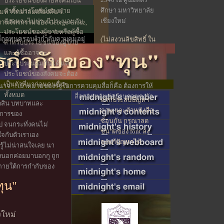
ประโยชน์ของฝ่ายสังคมเป็น
ศึกษา มหาวิทยาลัย
ตัวตั้ง ประโยชน์ของฝ่าย
าวิทยาลัยเที่ยงคืน 1.
เชียงใหม่
สังคมจะไม่ประนีประนอมกับ
านจิตรกรรมของ George Grosz,
ประโยชน์ของผู้ขายหรือผู้ซื้อ
tionalgalerie Berlin (นำมาจาก
ที่ถูกทุนครอบงำกำกับควบคุมอยู่
(ไม่สงวนลิขสิทธิ์ ใน
สำหรับประโยชน์ของผู้ขาย
การนำไปใช้
และผู้ซื้ออาจจะ
ประโยชน์ เฉพาะ
ประนีประนอมกันได้ แต่
ทางด้านวิชาการ
ประโยชน์ของสังคมจะต้อง
เท่านั้น)
เป็นตัวที่มาก่อนคนอื่นๆ
ำนาจ"...เป้าหมายของรัฐในการควบคุมสื่อก็คือ ต้องการให้
ทั้งหมด
สื่อสยบยอมต่ออำนาจของรัฐ
หากประสบปัญหา
ตัดสิน บทบาทและ
ภาพ และตัวหนังสือ
ายการของ
ซ้อนกัน กรุณาลด
 จนกระทั่งคนไม่
ขนาดของ font ลง
จกับตัวเราเอง
จะแก้ปัญหาได้
่รู้ไม่น่าสนใจเลย นา
ืองนอกค่อยมาบอกกู ถูก
 ภายใต้การกำกับของ
ทุน"
งใหม่