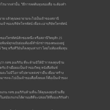
ำไรมากเท่านั้น. วิธีการลดต้นทุนของสื่อ จะต้องทำ
ลงขาย แล้วคุณพยายามจะไปเป็นเจ้าของสถานี
นเจ้าของบริษัทโทรทัศน์ เพื่อจะเอาบริษัทโทรทัศน์
ของโทรทัศน์สักช่องหนึ่ง หรือสถานีวิทยุสัก 25
สือพิมพ์ทุกฉบับย่อมต้องมีสำนักข่าวของตนเองอยู่
ทยุ หรือทีวีมันก็ลงทุนเท่าเก่า โดยไม่ต้องเพิ่มทุน
่า กสช.อเมริกัน ที่จะห้ามมิให้มี"การลงทุนข้าม
นะครับ ถ้าเผื่อผมเป็นเจ้าของวิทยุ หนังสือพิมพ์
ุณจะไม่มีโอกาสไปหาแหล่งข่าวอื่น เพื่อมาสร้าง
รถจะไปเป็นเจ้าของสื่อทั้งหมด ก็คือเป็นเจ้าของ
รแกน กสช.อเมริกันห้ามที่จะให้คุณลงทุนข้ามสื่อ
าในสมัยเรแกนได้ผ่านมติที่จะปล่อยให้สื่ออเมริกันทำ