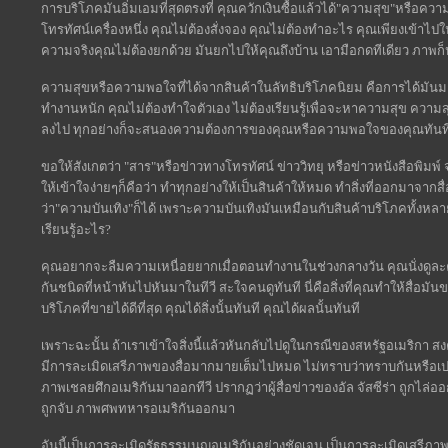
การบริโภคมันอิ่มเอมที่สุดตรงที่ คุณควักเงินซื้อแล้วได้"ความสุข"หรือคว
โทรทัศน์เครื่องหนึ่ง คุณไม่ต้องสั่งจอง คุณไม่ต้องทำอะไร คุณเพียงเข้าไป
ความจริงคุณไม่ต้องยกด้วย มันยกไปให้คุณถึงบ้าน เอามือกดทีเดียว ภาพ
ความสุขหรือความพอใจที่ได้จากสินค้าในลัทธิบริโภคนิยม คือการได้มันมา
ทำงานหนัก คุณไม่ต้องทำใจตัวเอง ไม่ต้องเรียนรู้เพื่อจะหาความสุข ความสุขคือสิ
ลงไป ทุกอย่างก็จะสนองความต้องการของคุณหรือความพอใจของคุณทันท
ขอให้สังเกตว่า "สาร"หรือข่าวทางโทรทัศน์ ข่าววิทยุ หรือข่าวหนังสือพิมพ์ จ
ให้เข้าใจง่ายๆก็คือว่า ทำทุกอย่างให้เป็นสินค้าให้หมด ทำสิ่งที่ออกมาจากสื่อ
ว่า"ความบันเทิง"ก็ได้ เพราะความบันเทิงมันเหมือนกับสินค้าบริโภคทั้งหลาย
เรียนรู้อะไร?
คุณอยากจะลืมความเหนื่อยยากเมื่อตอนทำงานในช่วงกลางวัน คุณนั่งดูละคร
กันชนิดที่หน้าหันไปหันมาในทีวี สะใจคนดูทันที นี่คือสิ่งที่คุณทำให้สื่อมัน
บริโภคที่ขายได้ดีที่สุด คุณได้สิ่งนั้นทันที คุณได้ผลนั้นทันที
เพราะฉะนั้น ถ้าเราเข้าใจสิ่งนี้แล้วหันกลับไปดูในกรณีของสหรัฐอเมริกา สงค
มีการละเมิดเสรีภาพของสื่อมากมายเต็มไปหมด ไม่ทราบว่าทราบกันหรือเปล่า
ภาพเชลยศึกอเมริกันมาออกทีวี ปรากฏว่าผู้สื่อข่าวของอัล จัสซีร่า ถูกไล
ถูกจับ ภาพศพทหารอเมริกันออกมา
อันนี้เป็นการละเมิดรัฐธรรมนูญอเมริกันอย่างชัดเจน เป็นการละเมิดเสรีภาพข