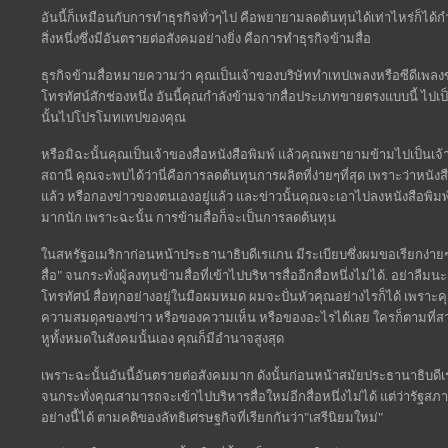
อันนี้ก็เหมือนกับการทำธุรกิจทั่วๆไป คือพยายามลดต้นทุนได้เท่าไหร่ก็ได้ก
สิ่งหนึ่งซึ่งมีอันตรายต่อสังคมอย่างยิ่ง คือการทำธุรกิจข้ามสื่อ
ธุรกิจข้ามสื่อหมายความว่า คุณเป็นเจ้าของบริษัททำเทปเพลงหรือซีดีเพ
โทรทัศน์สักช่องหนึ่ง อันนี้คุณกำลังข้ามจากสื่อประเภทขายตรงแบบนี้ ไปเป็
นั้นไปโปรโมทเทปของคุณ
หรือมิฉะนั้นคุณเป็นเจ้าของสื่อหนังสือพิมพ์ แล้วคุณพยายามข้ามไปเป็นเจ้า
สถานี คุณจะพบได้ว่านี่คือการลดต้นทุนการผลิตที่ง่ายๆที่สุด เพราะว่าหนัง
แล้ว หรือกองข่าวของตนเองอยู่แล้ว และข่าวนั้นคุณจะเอาไปลงหนังสือพิมพ์ วิ
มากนัก เพราะฉะนั้น การข้ามสื่อก็จะเป็นการลดต้นทุน
ในสหรัฐอเมริกาก่อนหน้าประธานาธิบดีเรแกน มีระเบียบซึ่งผมขอเรียกง่ายๆว
สื่อ" จนกระทั่งผู้ลงทุนข้ามสื่อที่เข้าไปบริหารสื่ออีกสื่อหนึ่งไม่ได้. อย่าลืม
โทรทัศน์ สื่อทุกอย่างอยู่ในมือผมหมด ผมจะปั่นหัวคุณอย่างไรก็ได้ เพราะค
ความสมดุลของข่าว หรือของความเห็น หรือของอะไรได้เลย ใครก็ตามที่สามา
หูทั้งหมดในสังคมนั้นเอง คุณก็มีอำนาจสูงสุด
เพราะฉะนั้นอันนี้อันตรายต่อสังคมมาก ดังนั้นก่อนหน้าสมัยประธานาธิบดีเ
จนกระทั่งคุณสามารถจะเข้าไปบริหารสื่อใหม่อีกสื่อหนึ่งไม่ได้ แต่ว่ารัฐสภ
อย่างนี้ได้ ตามคติของลัทธิเศรษฐกิจที่เรียกกันว่า"เสรีนิยมใหม่"