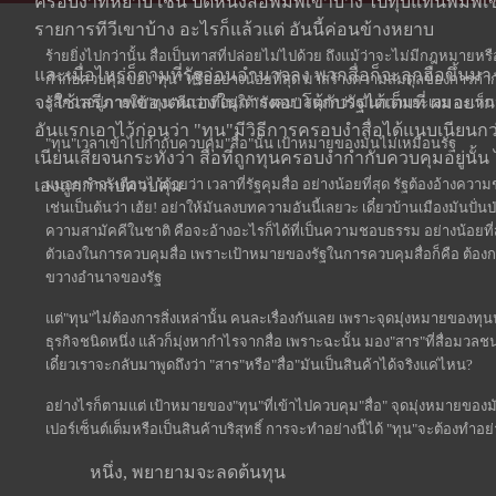
ครอบงำที่หยาบ เช่น ปิดหนังสือพิมพ์เขาบ้าง ไปทุบแท่นพิมพ์เข
รายการทีวีเขาบ้าง อะไรก็แล้วแต่ อันนี้ค่อนข้างหยาบ
ร้ายยิ่งไปกว่านั้น สื่อเป็นทาสที่ปล่อยไม่ไปด้วย ถึงแม้ว่าจะไม่มีกฎหมา
และเมื่อไหร่ก็ตามที่รัฐอ่อนอำนาจลง พวกสื่อก็จะลุกฮือขึ้นมา
กำกับควบคุมของ"ทุน" หรืออย่างน้อยที่สุด มาสร้างความสมดุลของการกำกับค
จะใช้เสรีภาพของตนเองในการตอบโต้กับรัฐได้เต็มที่ ผมอยากจ
รู้สึกว่าอยู่ภายใต้"ทุน"ดีกว่าที่อยู่ใต้"สังคม" สนุกกว่า มันกว่าแยะเลย จะเห
อันแรกเอาไว้ก่อนว่า "ทุน"มีวิธีการครอบงำสื่อได้แนบเนียนก
"ทุน"เวลาเข้าไปกำกับควบคุม"สื่อ"นั้น เป้าหมายของมันไม่เหมือนรัฐ
เนียนเสียจนกระทั่งว่า สื่อที่ถูกทุนครอบงำกำกับควบคุมอยู่นั้น ไม
เองถูกกำกับควบคุม
ผมอยากจะเตือนไว้ด้วยว่า เวลาที่รัฐคุมสื่อ อย่างน้อยที่สุด รัฐต้องอ้างค
เช่นเป็นต้นว่า เฮ้ย! อย่าให้มันลงบทความอันนี้เลยวะ เดี๋ยวบ้านเมืองมันป
ความสามัคคีในชาติ คือจะอ้างอะไรก็ได้ที่เป็นความชอบธรรม อย่างน้อย
ตัวเองในการควบคุมสื่อ เพราะเป้าหมายของรัฐในการควบคุมสื่อก็คือ ต้อง
ขวางอำนาจของรัฐ
แต่"ทุน"ไม่ต้องการสิ่งเหล่านั้น คนละเรื่องกันเลย เพราะจุดมุ่งหมายของทุนนั้
ธุรกิจชนิดหนึ่ง แล้วก็มุ่งหากำไรจากสื่อ เพราะฉะนั้น มอง"สาร"ที่สื่อมวล
เดี๋ยวเราจะกลับมาพูดถึงว่า "สาร"หรือ"สื่อ"มันเป็นสินค้าได้จริงแค่ไหน?
อย่างไรก็ตามแต่ เป้าหมายของ"ทุน"ที่เข้าไปควบคุม"สื่อ" จุดมุ่งหมายของม
เปอร์เซ็นต์เต็มหรือเป็นสินค้าบริสุทธิ์ การจะทำอย่างนี้ได้ "ทุน"จะต้องทำอย
หนึ่ง, พยายามจะลดต้นทุน