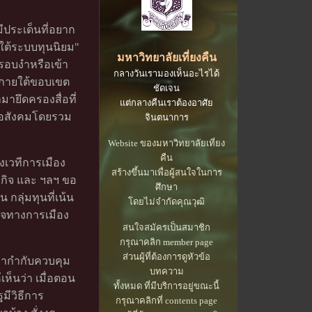
มีประเด็นที่อยาก
ยใต้ระบบทุนนิยม"
มหาวิทยาลัยเที่ยงคืน
ครอบงำหรือเข้า
กลางวันเรามองเห็นอะไรได้
ู่ภายใต้ขอบเขต
ชัดเจน
ามายึดครองสื่อที่
แต่กลางคืนเราต้องอาศัย
ยต่อสังคมโดยรวม
จินตนาการ
Website ของมหาวิทยาลัยเที่ยง
คืน
งเวทีการเมือง
สร้างขึ้นมาเพื่อผู้สนใจในการ
องกิจ และ ฯลฯ ขอ
ศึกษา
 กลุ่มทุนที่เน้น
โดยไม่จำกัดคุณวุฒิ
นาจทางการเมือง
สนใจสมัครเป็นสมาชิก
กรุณาคลิก member page
ส่วนผู้ที่ต้องการดูหัวข้อ
มากำกับควบคุม
บทความ
เห็นว่า เมื่อตอน
ทั้งหมด ที่มีบริการอยู่ขณะนี้
ฐมีวิธีการ
กรุณาคลิกที่ contents page