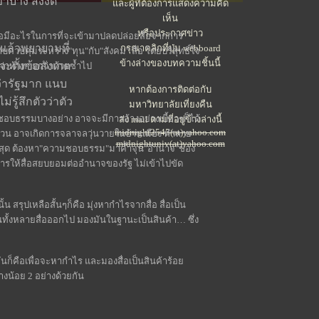
าบ้าง สั่งงด
และผู้ที่ต้องการแสดงความคิด
เห็น
หรือประกาศข่าว
ยหรือมีอะไรในการที่จะเข้ามาปลดปล่อยสื่อจากการ
 แล้วพยายามที่
กรุณาคลิกที่ปุ่ม webboard
วบคุมระหว่าง"ทุน"กับ"สังคม" สื่อ โดยบริสุทธิ์ใจ
ข้างล่างของบทความชิ้นนี้
ะตั้งข้อสังเกต
็นว่าท้าทายกว่าด้วยซ้ำไป
ว่ารัฐมาก แนบ
หากต้องการติดต่อกับ
่รู้สึกตัวว่าตัว
มหาวิทยาลัยเที่ยงคืน
วามชอบธรรมบางอย่าง อาจจะมีการอ้างอย่างเบี้ยวๆก็ได้
ส่ง mail ตามที่อยู่ข้างล่างนี้
midnight2545(at)yahoo.com
ั่นป่วน อาจเกิดการจลาจลวุ่นวายในบ้านเมือง ทำลาย
midnightuniv(at)yahoo.com
ที่สุด ต้องหา"ความชอบธรรม"มาค้ำจุน"อำนาจ"ของ
การให้สื่อสยบยอมต่ออำนาจของรัฐ ไม่เข้าไปขัด
น สรุปเหลือสั้นๆก็คือ มุ่งหากำไรจากสื่อ สื่อเป็น
ชนทั้งหลายสื่อออกไป มองมันในฐานะเป็นสินค้า… ซึ่ง
ันก็คือเพื่อจะหากำไร และมองสื่อเป็นสินค้าร้อย
่างน้อย 2 อย่างด้วยกัน