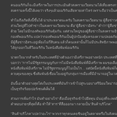
คนอเมริกันก็จะมีเสรีภาพในการประเมินตัวสงครามเวียดนามได้เที่ยงตรงกว่า 
สงครามครั้งนี้ได้เลยว่า จริงๆแล้วอเมริกันเสียหายเท่าไหร่ เพราะถือว่าเ
ทำไมถึงเกิดสิ่งนี้ขึ้นได้ น่าประหลาดนะครับ ในสงครามเวียดนาม ผู้สื่อข่าวส่ว
ส่วนใหญ่ที่ไปทำข่าวในสงครามเวียดนาม คือ"ผู้สื่อข่าวอิสระ" คำว่า"ผู้สื่อข่
ด้วย โดยไม่มีกองทัพอเมริกันคุ้มกัน. แต่ส่วนใหญ่ของผู้สื่อข่าวในสงครามอิรัคค
กองทัพอเมริกัน แปลว่ากองทัพอเมริกันเป็นผู้ปกป้องคุ้มครองความปลอดภัยของ
มีผู้สื่อข่าวอิสระอยู่เพียงไม่กี่สิบคน แล้วก็คนเหล่านั้นก็ไม่มีประสิทธิภาพพอ
ได้ถูกออกในทีวีอเมริกัน ในหนังสือพิมพ์อเมริกัน
น่าตกใจมากสำหรับในประเทศที่อ้างตัวเองว่ามีเสรีภาพอย่างหนัก ประเทศที่ป
บอกว่า "การไม่มีรัฐธรรมนูญกับการไม่มีหนังสือพิมพ์ที่มีเสรีภาพ ผมขอเลือ
หนังสือพิมพ์มีเสรีภาพ ไม่มีรัฐธรรมนูญก็ไม่เป็นไร… แต่บัดนี้หนังสือพิมพ์ก
ควบคุมของทุน ซึ่งสัมพันธ์เชื่อมโยงอยู่กับกลุ่มการเมืองที่มีอำนาจอยู่ในเว
อันนี้เอาตัวอย่างสุดโต่งในประเทศที่มันก้าวเข้าไปสู่ระบอบ"เสรีนิยมใหม่"ก่
เป็นธุรกิจร้อยเปอร์เซนต์เต็มได้
ส่วนการเพิ่มกำไร มันทำอย่างไร? คือเมื่อธุรกิจเข้าไปยึดทุน มันมุ่งที่จะล
คำตอบง่ายๆที่สุดก็คือ ทำให้"สาร"ที่สื่อออกมา กลายเป็น"สินค้าบริโภค"
"สินค้าบริโภค"แปลว่าอะไร? พวกเราทุกคนเคยชินอยู่ในตลาดหรือในสังคมที่