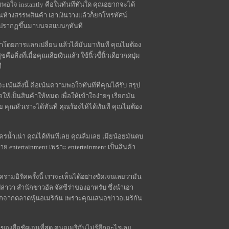
ามพอใจ instantly คือในทันทีทันใด คุณอยากจะได้
ในห้างสรรพสินค้า เอาเงินวางแล้วก็ยกโทรทัศน์
ก็ปรากฏขึ้นมาบนจอแบนๆทันที
โดยการแลกเปลี่ยน แล้วได้มันมาทันที คุณไม่ต้อง
่งที่เมื่อคุณเสียเงินแล้ว ใช้นิ้วชี้นิ้วเดียวกดปุ่ม
ี
ะเน้นสิ่งนี้ คือเน้นความพอใจทันทีที่คุณได้รับ สรุป
ให้เป็นสินค้าให้หมด เพื่อให้เข้าใจง่ายๆ เรียกมัน
 คุณหัวเราะได้ทันที คุณร้องไห้ได้ทันที คุณไม่ต้อง
น้ำเน่า คุณได้ทันทีเลย คุณลืมเลย เมียน้อยมันตบ
ขาย entertainment เพราะ entertainment เป็นสินค้า
รามอิรัคครั้งนี้ เราจะเห็นได้อย่างชัดเจนเลยว่ามัน
ว่า สำนักข่าวอัล จัสซีร่าของอาหรับ ซึ่งนำเอา
่ออกจากตลาดหุ้นอเมริกัน เพราะคุณเสนอข่าวอเมริกัน
องสื่อชัดเจนที่สุด คนอเมริกันไม่รู้สึกอะไรเลย