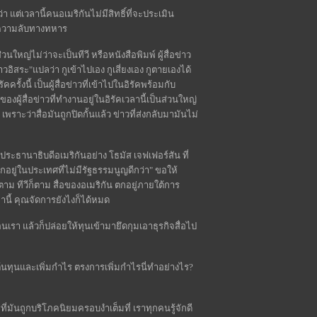
แต่เวลานี้คนอเมริกันไม่มีสิทธิ์ที่จะประเมิน
ป็นความลับทางทหาร
นใหญ่ไม่ว่าจะเป็นทีวี หรือหนังสือพิมพ์ ผู้สื่อข่าว
าวอิสระ"แปลว่า กูเข้าไปเอง กูเสี่ยงเอง กูตายเองได้
รั้งนี้ เป็นผู้สื่อข่าวที่เข้าไปในอิรัคพร้อมกับ
ผู้สื่อข่าวที่ทำงานอยู่ในอิรัคเวลานี้เป็นส่วนใหญ่
 เพราะว่าสื่อมันถูกปิดกั้นแล้ว ข่าวที่ส่งกลับมามันไม่
ระธานาธิบดีอเมริกันอย่าง โธมัส เจฟเฟอร์สัน ที่
กอยู่ในประเทศที่ไม่มีรัฐธรรมนูญดีกว่า" ขอให้
็ตาม ทีวีก็ตาม สื่อของอเมริกัน ตกอยู่ภายใต้การ
ลานี้ คุณจัดการยังไงก็ได้หมด
อนเรา แล้วก็ปล่อยให้ทุนเข้ามายึดกุมเอาธุรกิจสื่อไป
ดต้นทุนและเพิ่มกำไร ตรงการเพิ่มกำไรนี่ทำอย่างไร?
มันถูกบริโภคนิยมครอบงำเต็มที่ เราทุกคนรู้จักดี