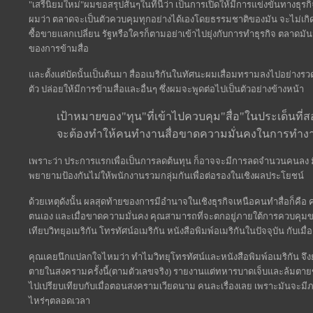
"เสรีนิยมใหม่"ผมขอสรุปสั้นๆในที่นี้ว่า เป็นการเปิดให้มีการแข่งขันทางธุร
ผมว่า ตลาดจะเป็นตัวควบคุมทุกอย่างได้เองโดยธรรมชาติของมัน จะไม่เก
ซื้อขายแลกเปลี่ยน รัฐหรือใครก็ตามอย่าเข้าไปยุ่งกับการทำธุรกิจ ตลาดมั
ของการข้ามสื่อ
และตั้งแต่บัดนั้นเป็นต้นมา สื่ออเมริกันในทัศนะผมเสื่อมทรามลงไปอย่างรวดเ
ตัว ปล่อยให้มีการข้ามสื่อและอื่นๆ ซึ่งผมจะพูดต่อไปเป็นตัวอย่างข้างหน้า
เป้าหมายของ"ทุน"ที่เข้าไปควบคุม"สื่อ"ในประเด็นที่ส
จะต้องทำให้คนทำงานสื่อขาดความมั่นคงในการทำง
เพราะว่า ประการแรกเพื่อเป็นการลดต้นทุน ก็อาจจะมีการลดจำนวนคนลง ม
พยายามป้องกันไม่ให้พนักงานรวมกลุ่มกันเพื่อต่อรองในเชิงผลประโยชน์
ด้วยเหตุดังนั้น ผลสุดท้ายของการมีอำนาจในเชิงธุรกิจเหนือคนทำสื่อก็
ตนเอง และเมื่อขาดความมั่นคง คุณสามารถที่จะตกอยู่ภายใต้การควบคุมของเ
เทียบวิทยุอเมริกัน โทรทัศน์อเมริกัน หนังสือพิมพ์อเมริกันในปัจจุบัน กับเ
คุณเคยนึกแปลกใจไหมว่า ทำไมวิทยุโทรทัศน์และหนังสือพิมพ์อเมริกัน จึง
ตายในสงครามครั้งนี้(ตามตัวเลขจริง) รายงานแต่ทหารบาดเจ็บและล้มตายขอ
ไปเปรียบเทียบกับเมื่อตอนสงครามเวียดนาม คนละเรื่องเลย เพราะมันจะมีภ
ไหร่ๆตลอดเวลา