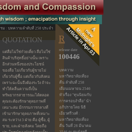
นธรรม : บทความลำดับที่ 258 ประจำ
R
QUOTATION
release date
แต่สื่อไม่ใช่ก๋วยเตี๋ยว สื่อไม่ใช่
100446
สินค้าบริสุทธิ์อย่างนั้น เพราะ
อีกส่วนหนึ่งของประโยชน์
บทความ
ของสื่อ ไม่เกี่ยวกับผู้ขายไม่
มหาวิทยาลัยเที่ยง
เกี่ยวกับผู้ซื้อ แต่เกี่ยวกับสังคม
คืน ลำดับที่ 258
เพราะฉะนั้นจึงต้องระวัง ถ้าจะ
เดือนเมษายน 2546
ทำให้คลื่นความถี่เป็น
หัวเรื่อง "ทุนนิยมกับ
ทรัพยากรสาธารณะได้ตลอด
การครอบงำสื่อ" นำ
คุณจะต้องรักษาดุลยภาพที่
อภิปรายโดย นิธิ
เหมาะสม มีกรรมการกลางที่
เอียวศรีวงศ์ :
เข้ามารักษาดุลยภาพที่เหมาะ
มหาวิทยาลัยเที่ยง
สม ระหว่าง 3 ฝ่าย คือ ผู้ซื้อ, ผู้
คืน วันที่ 28 มีนาคม
ขาย, และฝ่ายสังคม โดยถือ
2546 ณ ศูนย์สตรี