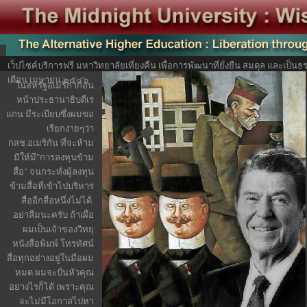
เว็ปไซค์บริการฟรี มหาวิทยาลัยเที่ยงคืน เพื่อการพัฒนาที่ยั่งยืน สมดุล และเป็
เดือน เมษายน ๒๕๔๖
ในสหรัฐอเมริกาก่อน
หน้าประธานาธิบดีเร
แกน มีระเบียบซึ่งผมขอ
เรียกง่ายๆว่า
กสช.อเมริกัน ที่จะห้าม
มิให้มี"การลงทุนข้าม
สื่อ" จนกระทั่งผู้ลงทุน
ข้ามสื่อที่เข้าไปบริหาร
สื่ออีกสื่อหนึ่งไม่ได้.
อย่าลืมนะครับ ถ้าเผื่อ
ผมเป็นเจ้าของวิทยุ
หนังสือพิมพ์ โทรทัศน์
สื่อทุกอย่างอยู่ในมือผม
หมด ผมจะปั่นหัวคุณ
อย่างไรก็ได้ เพราะคุณ
จะไม่มีโอกาสไปหา