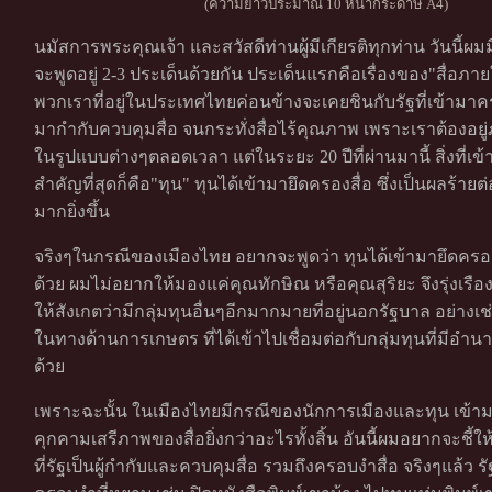
(ความยาวประมาณ 10 หน้ากระดาษ A4)
นมัสการพระคุณเจ้า และสวัสดีท่านผู้มีเกียรติทุกท่าน วันนี้ผม
จะพูดอยู่ 2-3 ประเด็นด้วยกัน ประเด็นแรกคือเรื่องของ"สื่อภา
พวกเราที่อยู่ในประเทศไทยค่อนข้างจะเคยชินกับรัฐที่เข้ามา
มากำกับควบคุมสื่อ จนกระทั่งสื่อไร้คุณภาพ เพราะเราต้องอย
ในรูปแบบต่างๆตลอดเวลา แต่ในระยะ 20 ปีที่ผ่านมานี้ สิ่งที่เข้
สำคัญที่สุดก็คือ"ทุน" ทุนได้เข้ามายึดครองสื่อ ซึ่งเป็นผลร้า
มากยิ่งขึ้น
จริงๆในกรณีของเมืองไทย อยากจะพูดว่า ทุนได้เข้ามายึดครอ
ด้วย ผมไม่อยากให้มองแค่คุณทักษิณ หรือคุณสุริยะ จึงรุ่งเรื
ให้สังเกตว่ามีกลุ่มทุนอื่นๆอีกมากมายที่อยู่นอกรัฐบาล อย่างเช่น
ในทางด้านการเกษตร ที่ได้เข้าไปเชื่อมต่อกับกลุ่มทุนที่มีอำ
ด้วย
เพราะฉะนั้น ในเมืองไทยมีกรณีของนักการเมืองและทุน เข้า
คุกคามเสรีภาพของสื่อยิ่งกว่าอะไรทั้งสิ้น อันนี้ผมอยากจะชี้ให้
ที่รัฐเป็นผู้กำกับและควบคุมสื่อ รวมถึงครอบงำสื่อ จริงๆแล้ว รั