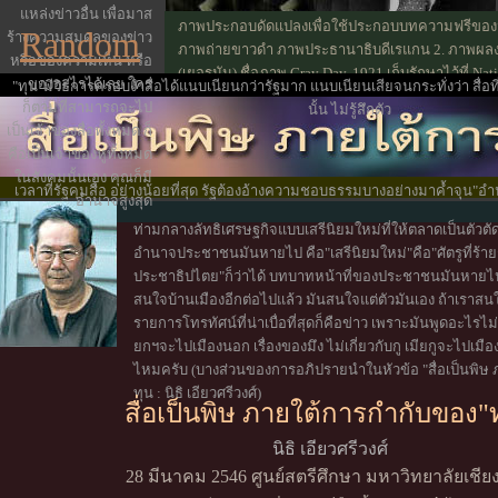
แหล่งข่าวอื่น เพื่อมาส
ภาพประกอบดัดแปลงเพื่อใช้ประกอบบทความฟรีของมห
Random
ร้างความสมดุลของข่าว
ภาพถ่ายขาวดำ ภาพประธานาธิบดีเรแกน 2. ภาพผลง
หรือของความเห็น หรือ
(เยอรมัน) ชื่อภาพ Gray Day, 1921 เก็บรักษาไว้ที่ Na
ของอะไรได้เลย ใคร
"ทุน"มีวิธีการครอบงำสื่อได้แนบเนียนกว่ารัฐมาก แนบเนียนเสียจนกระทั่งว่า สื่อ
หนังสือห้องสมุดคณะวิจิตรศิลป์
มช.)
ก็ตามที่สามารถจะไป
นั้น ไม่รู้สึกตัว
เป็นเจ้าของสื่อทั้งหมด ก็
คือเป็นเจ้าของหูทั้งหมด
ในสังคมนั้นเอง คุณก็มี
เวลาที่รัฐคุมสื่อ อย่างน้อยที่สุด รัฐต้องอ้างความชอบธรรมบางอย่างมาค้ำจุน"อ
อำนาจสูงสุด
ท่ามกลางลัทธิเศรษฐกิจแบบเสรีนิยมใหม่ที่ให้ตลาดเป็นตัว
อำนาจประชาชนมันหายไป คือ"เสรีนิยมใหม่"คือ"ศัตรูที่ร้
ประชาธิปไตย"ก็ว่าได้ บทบาทหน้าที่ของประชาชนมันหายไป
สนใจบ้านเมืองอีกต่อไปแล้ว มันสนใจแต่ตัวมันเอง ถ้าเราสนใ
รายการโทรทัศน์ที่น่าเบื่อที่สุดก็คือข่าว เพราะมันพูดอะไรไม
ยกฯจะไปเมืองนอก เรื่องของมึง ไม่เกี่ยวกับกู เมียกูจะไปเม
ไหมครับ (บางส่วนของการอภิปรายนำในหัวข้อ "สื่อเป็นพิษ
ทุน : นิธิ เอียวศรีวงศ์)
สื่อเป็นพิษ ภายใต้การกำกับของ"
นิธิ เอียวศรีวงศ์
28 มีนาคม 2546 ศูนย์สตรีศึกษา มหาวิทยาลัยเชีย