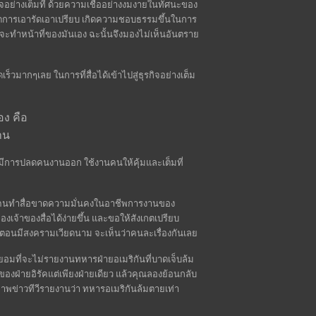
กิจอย่างเต็มที่ ด้วยความเชื่ออย่างงมงายในทัศนะของ
ิดการเอารัดเอาเปรียบ เกิดความชอบธรรมขึ้นในการ
นจะทำหน้าที่ของมันเอง ฉะนั้นจึงมองไม่เห็นอันตราย
ร็วมากๆเลย ในการที่สื่อได้เข้าไปสู่ธุรกิจอย่างเต็ม
อง คือ
าน
ีการปลดคนงานออก ใช้งานคนให้คุ้มและเต็มที่
คือ คนทำสื่อขาดความมั่นคงในอาชีพการงานของ
จ้าของสื่อได้ง่ายขึ้น และขอให้สังเกตเปรียบ
มื่อตอนมีสงครามเวียดนาม จะเห็นว่าคนละเรื่องกันเลย
ยอมที่จะไม่รายงานทหารฝ่ายอเมริกันที่บาดเจ็บล้ม
งฝ่ายอิรัคแต่เพียงฝ่ายเดียว แล้วคุณลองย้อนกลับ
าพข่าวทีวีรายงานว่า ทหารอเมริกันล้มตายเท่า