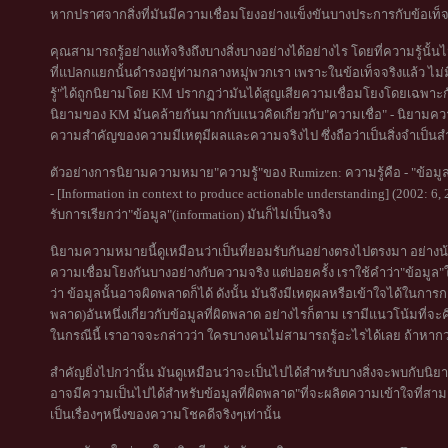
หากปราศจากสิ่งที่มันมีความเชื่อมโยงอย่างแข็งขันบางประการกับข้อเท็จจ
คุณสามารถรู้อย่างแท้จริงถึงบางสิ่งบางอย่างได้อย่างไร โดยที่ความรู้นั้น
ที่แปลกแยกนั้นดำรงอยู่ท่ามกลางหมู่พวกเรา เพราะในข้อเท็จจริงแล้ว ไม่
รู้"ได้ถูกนิยามโดย KM ปรากฏว่ามันได้สูญเสียความเชื่อมโยงโดยเฉพาะก
นิยามของ KM มันคล้ายกันมากกับแนวคิดเกี่ยวกับ"ความเชื่อ" - นิยามควา
ความสำคัญของความมีเหตุมีผลและความจริงไป ซึ่งถือว่าเป็นสิ่งจำเป็นส
ตัวอย่างการนิยามความหมาย"ความรู้"ของ Rumizen: ความรู้คือ - "ข้อมูล
- [Information in context to produce actionable understanding] (2002: 6,
รับการเรียกว่า"ข้อมูล"(information) มันก็ไม่เป็นจริง
นิยามความหมายนี้ดูเหมือนว่าเป็นที่ยอมรับกันอย่างตรงไปตรงมา อย่างน้อย
ความเชื่อมโยงกันบางอย่างกับความจริง แต่บ่อยครั้ง เราใช้คำว่า"ข้อมูล
ว่า ข้อมูลนั้นอาจผิดพลาดก็ได้ ดังนั้น มันจึงมีเหตุผลหรือเข้าใจได้ในการ
พลาด)อันหนึ่งเกี่ยวกับข้อมูลที่ผิดพลาด อย่างไรก็ตาม เรามีแนวโน้มที่จ
ในกรณีนี้ เราอาจจะกล่าวว่า ใครบางคนไม่สามารถรู้อะไรได้เลย ถ้าหากว่าสิ่ง
สำคัญยิ่งไปกว่านั้น มันดูเหมือนว่าจะเป็นไปได้สำหรับบางสิ่งจะพบกับนิยา
อาจมีความเป็นไปได้สำหรับข้อมูลที่ผิดพลาด"ที่จะผลิตความเข้าใจที่สามารถ
เป็นเรื่องๆหนึ่งของความโชคดีจริงๆเท่านั้น