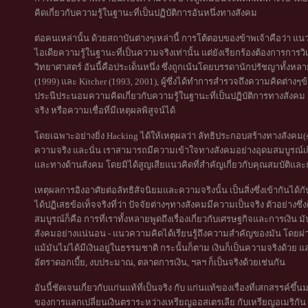
คิดเกี่ยวกับความรู้ในฐานะที่เป็นปฏิบัติการอันหนึ่งทางสังคม
ต่อคนเหล่านั้น ด้วยสถาบันต่างๆเหล่านี้ การโต้ตอบของข้าพเจ้าคือว่า แนวค
ไอเดียความรู้ในฐานะที่เป็นความจริงเท่านั้น แต่ยังเรียกร้องต้องการกา
วิทยาศาสตร์ อันนี้คือประเด็นหนึ่ง ซึ่งถูกเน้นโดยบรรดานักปรัชญาทั้งห
(1999) และ Kitcher (1993, 2001), ผู้ซึ่งได้ทำการสำรวจถึงความคิดต่างๆข้
ประนีประนอมความคิดเกี่ยวกับความรู้ในฐานะที่เป็นปฏิบัติการทางสังคม 
จริง หรือความเชื่อที่มีเหตุผลพิสูจน์ได้
โดยเฉพาะอย่างยิ่ง Hacking ได้ให้เหตุผลว่า ลัทธิประกอบสร้างทางสังคม(so
ความจริง และนั่น เราสามารถมีความเข้าใจทางสังคมอย่างอุดมสมบูรณ์เ
และทางด้านสังคม โดยมิได้สูญเสียแนวคิดที่สำคัญเกี่ยวกับคุณสมบัติแล
เหตุผลการอิงอาศัยต่อลัทธิสัจนิยมและความจริงนั้น เป็นสิ่งซึ่งเข้ากันได้ก
ได้ปฏิเสธข้อเท็จจริงที่ว่า ปัจจัยต่างๆทางสังคมมีความเป็นจริง ตัวอย่างซึ่งดี
สมบูรณ์ก็คือ การที่เราทั้งหลายพูดถึงเรื่องเกี่ยวกับเศรษฐกิจและการเงิน ม
สังคมอย่างแน่นอน - แนวความคิดได้เรียนรู้ถึงความสำคัญของมัน โด
แม้มันไม่ได้มีเงินอยู่ในธรรมชาติ กระนั้นก็ตาม เงินก็เป็นความจริงด้วย 
อัตราดอกเบี้ย, งบประมาณ, ตลาดการเงิน, ฯลฯ ก็เป็นจริงด้วยเช่นกัน
อันนี้ชัดเจนเกี่ยวกับแก่นแท้ที่เป็นจริง กับ แก่นแท้ของเรื่องที่เสกสรรค์ขึ้น
ของการแลกเปลี่ยนเงินตราระหว่างเหรียญออสเตรเลีย กับเหรียญอเมริกัน เท