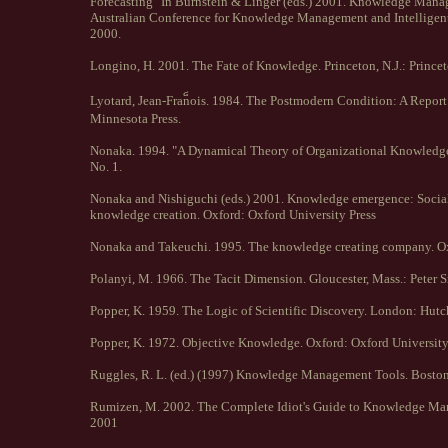
Forecasting" In Burnstein & Linger (eds.) 2001. Knowledge Mana
Australian Conference for Knowledge Management and Intelligent
2000.
Longino, H. 2001. The Fate of Knowledge. Princeton, N.J.: Princet
Lyotard, Jean-Fran็ois. 1984. The Postmodern Condition: A Repor
Minnesota Press.
Nonaka. 1994. "A Dynamical Theory of Organizational Knowledge 
No. 1.
Nonaka and Nishiguchi (eds.) 2001. Knowledge emergence: Social,
knowledge creation. Oxford: Oxford University Press
Nonaka and Takeuchi. 1995. The knowledge creating company. Ox
Polanyi, M. 1966. The Tacit Dimension. Gloucester, Mass.: Peter 
Popper, K. 1959. The Logic of Scientific Discovery. London: Hutc
Popper, K. 1972. Objective Knowledge. Oxford: Oxford University
Ruggles, R. L. (ed.) (1997) Knowledge Management Tools. Bosto
Rumizen, M. 2002. The Complete Idiot's Guide to Knowledge Ma
2001