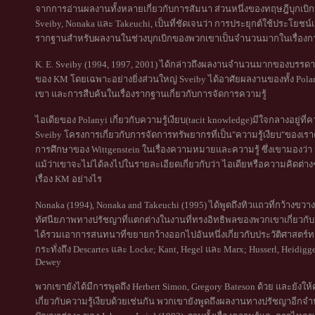
จากการอ่านผลงานทั้งหลายเกี่ยวกับการสัมนา ส่วนหนึ่งของทฤษฎีบุกเบิก
Sveiby, Nonaka และ Takeuchi, เป็นที่ชัดเจนว่า การประยุกต์ใช้ประโยชน์
รากฐานสำหรับผลงานในช่วงบุกเบิกของพวกเขาเป็นจำนวนมากในเรื่องกา
K. E. Sveiby (1994, 1997, 2001) ได้กล่าวถึงผลงานจำนวนมากของบรรด
ของ KM โดยเฉพาะอย่างยิ่งส่วนใหญ่ Sveiby ได้อาศัยผลงานของทั้ง Pol
เขา และการสืบค้นในเรื่องรากฐานเกี่ยวกับการจัดการความรู้
ไอเดียของ Polanyi เกี่ยวกับความรู้เงียบ(tacit knowledge)มีใจกลางอยู่ที่
Sveiby โครงการเกี่ยวกับการจัดการทรัพยากรที่เป็น"ความรู้เงียบ"ของเราค
การศึกษาของ Wittgenstein ในเรื่องความหมายและความรู้ ซึ่งเขามองว่า ม
แม้ว่าเขาจะไม่ได้ลงไปในรายละเอียดเกี่ยวกับว่า ไอเดียหรือความคิดต่างๆ
เรื่อง KM อย่างไร
Nonaka (1994), Nonaka and Takeuchi (1995) ได้พูดถึงทิวแถวที่กว้าง
ทัศนียภาพทางปรัชญาที่แตกต่างในงานที่ทรงอิทธิพลของพวกเขาเกี่ยวกับเร
ได้รวมเอาการสนทนาที่ขยายกว้างออกไปอันหนึ่งเกี่ยวกับประวัติศาสตร์ท
กระทั่งถึง Descartes และ Locke; Kant, Hegel และ Marx; Husserl, Heidigge
Dewey
พวกเขายังได้มีการพูดถึง Herbert Simon, Gregory Bateson ด้วย และยัง
เกี่ยวกับความรู้เงียบด้วยเช่นกัน พวกเขายังพูดถึงผลงานทางปรัชญาอีกจำ