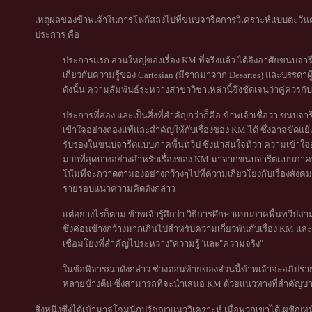
เหตุผลของข้าพเจ้าในการโฟกัสลงไปที่ขนบจารีตการวิเคราะห์แบบตะวัน
ประการ คือ
ประการแรก ส่วนใหญ่ของเรื่อง KM ที่จริงแล้ว ได้อิงอาศัยขนบจารีต
เกี่ยวกับความรู้ของ Cartesian (มีรากมาจาก Desartes) และบรรดาผ
ดังนั้น ความสัมพันธ์ระหว่างสาขาวิชาเหล่านี้จึงชัดเจนว่าคู่ควรกั
ประการที่สอง และเป็นสิ่งที่สำคัญกว่าก็คือ ข้าพเจ้าเชื่อว่า ข
เข้าใจอย่างถ่องแท้และสำคัญให้กับเรื่องของ KM ได้ ซึ่งอาจขัดแย้
รับรองในขนบจารีตแบบภาคพื้นทวีป ซึ่งน่าสนใจที่ว่า ความเข้าใจอ
มากที่สุดบางอย่างสำหรับเรื่องของ KM มาจากขนบจารีตแบบภาคพื้น
โน้มที่จะกวาดตามองอย่างกว้างๆไปที่ความเกี่ยวโยงกับเรื่องสังคม 
รายรอบแนวความคิดดังกล่าว
แต่อย่างไรก็ตาม ข้าพเจ้ารู้สึกว่า วิธีการศึกษาแบบภาคพื้นทวีปส
ซึ่งค่อนข้างกว้างมากเกินไปสำหรับความเกี่ยวพันกับเรื่อง KM แล
เชื่อมโยงที่สำคัญไประหว่าง"ความรู้"และ"ความจริง"
ในข้อพิจารณาดังกล่าว ช่วงตอนท้ายของส่วนนี้ข้าพเจ้าจะอภิปรายถ
หลายข้างต้น ซึ่งสามารถที่จะนำเสนอ KM ด้วยแนวทางที่สำคัญบา
สิ่งหนึ่งซึ่งได้เข้ามาจู่โจมนักปรัชญาแนววิเคราะห์ เมื่อพวกเขาได้เผชิญหน้