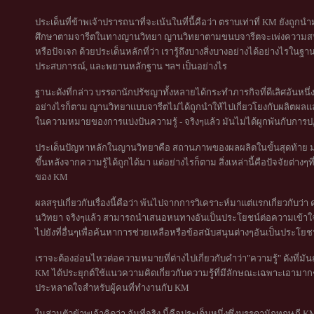
ประเด็นที่ข้าพเจ้าปรารถนาที่จะเน้นในที่นี้คือว่า ตราบเท่าที่ KM ยังถูกน
ศึกษาตามจารีตในทางญานวิทยา ญานวิทยาตามขนบจารีตจะเพ่งความสนใจลง
หรือปัจเจก ด้วยประเด็นหลักที่ว่า เรารู้ถึงบางสิ่งบางอย่างได้อย่างไรใน
ประสบการณ์, และพยานหลักฐาน ฯลฯ เป็นอย่างไร
ฐานะดังที่กล่าว บรรดานักปรัชญาทั้งหลายได้กระทำภารกิจที่ดีเลิศอันหนึ่
อย่างไรก็ตาม ญานวิทยาแบบจารีตไม่ได้ถูกนำให้ไปเกี่ยวโยงกับผลิตผลแ
ในความหมายของการแบ่งปันความรู้ - จริงๆแล้ว มันไม่ได้ผูกพันกับการปฏ
ประเด็นปัญหาหลักในญานวิทยาคือ สถานภาพของผลผลิตในขั้นสุดท้าย มากก
ขึ้นหลังจากความรู้ได้ถูกได้มา แต่อย่างไรก็ตาม สิ่งเหล่านี้คือปัจจัยต่าง
ของ KM
ผลสรุปเกี่ยวกับเรื่องนี้คือว่า พ้นไปจากการวิเคราะห์มาแต่แรกเกี่ยวกั
นวิทยา จริงๆแล้ว สามารถนำเสนอหนทางอันเป็นประโยชน์ต่อความเข้าใจเ
ไปยังที่อื่นๆเพื่อค้นหาการช่วยเหลือหรือข้อสนับสนุนต่างๆอันเป็นประโ
เราจะต้องอ่อนไหวต่อความหมายที่ต่างไปเกี่ยวกับคำว่า"ความรู้" ดังที่ม
KM ได้ประยุกต์ใช้แนวความคิดเกี่ยวกับความรู้ที่มีลักษณะเฉพาะเอามากๆ จริง
ประหลาดใจสำหรับผู้คนที่ทำงานกับ KM
ในส่วนตัวข้าพเจ้าคิดว่า อันที่จริง นี้คือประเด็นหนึ่งซึ่งบรรดานักทฤษฎี 