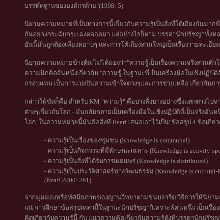
บรรทัดฐานขององค์กรด้วย"(1998: 5)
นิยามความหมายที่เป็นทางการนี้เกี่ยวกับความรู้เป็นสิ่งที่โต้เถียงกันมา
กันอย่างกระฉับกระเฉงตลอดมา แต่อย่างไรก็ตาม บรรดานักปรัชญาทั้ง
อันนี้มันถูกต้องเพียงหยาบๆ และการโต้เถียงส่วนใหญ่เป็นเรื่องรายละเอียดที่
นิยามความหมายข้างต้น ไม่ได้มองว่า"ความรู้เป็นเรื่องความจริงส่วนตัวโดย
ความนึกคิดอันหนึ่งเกี่ยวกับ "ความรู้ ในฐานะที่เป็นเครื่องมือในเชิงปฏิบั
กรอบแทน เป็นการแบ่งปันความเข้าใจต่างๆและการช่วยเหลือ เกี่ยวกับภาร
กล่าวให้ชัดก็คือ สำหรับ KM "ความรู้" คือบางสิ่งบางอย่างซึ่งแตกต่างไป
ต่างๆเกี่ยวกับโลก - มันกลับกลายเป็นเครื่องมือในเชิงปฏิบัติที่เป็นจริง
โลก. ในความหมายนี้มันคือสิ่งที่ Iivari เสนอเอาไว้เป็น"ข้อสรุป 4 ข้อเกี่ยวก
- ความรู้เป็นเรื่องของชุมชน (Knowledge is communal)
- ความรู้เป็นกิจกรรมที่มีลักษณะเฉพาะ (Knowledge is activity-spe
- ความรู้เป็นสิ่งที่ได้รับการเผยแพร่ (Knowledge is distributed)
- ความรู้เป็นประวัติศาสตร์ทางวัฒนธรรม (Knowledge is cultural-hi
(Iivari 2000: 261)
จากมุมมองหรือทัศนียภาพของญานวิทยาตามขนบจารีต วิธีการให้นิยามคว
แน่ การศึกษาข้อสรุปเหล่านี้ในฐานะนักปรัชญาวิเคราะห์คนหนึ่ง เป็นเรื
คิดเกี่ยวกับความรู้นี้ กับ แนวความคิดเกี่ยวกับความรู้ดังที่บรรดานักปรั