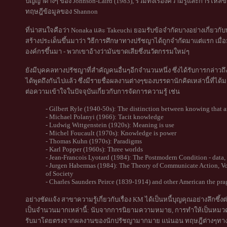
ปัญญาต่างๆ ของ Johnson-Laird (1983), รวมทั้งเรื่องความรู้และการไหลขอ
ทฤษฎีข้อมูลของ Shannon
ที่น่าสนใจคือว่า Nonaka และ Takeuchi ยอมรับข้อจำกัดบางอย่างเกี่ยวกั
สร้างประเด็นขึ้นมาว่า วิธีการศึกษาทางปรัชญาได้ถูกจำกัดมาแต่แรก เมื่
องค์กรขึ้นมา - พวกเขาอ้างว่ามันขาดเสียซึ่งนวัตกรรมใหม่ๆ
ยังมีบุคคลทางปรัชญาที่สำคัญคนอื่นๆอีกจำนวนหนึ่ง ซึ่งได้รับการกล่าวถึง
ได้พูดถึงกันไปแล้ว ซึ่งมีรายชื่อผลงานต่างๆของบรรดานักคิดเหล่านี้ที่ได
ต่อความเข้าใจในปัจจุบันเกี่ยวกับการจัดการความรู้ เช่น
- Gilbert Ryle (1940-50s): The distinction between knowing that
- Michael Polanyi (1966): Tacit knowledge
- Ludwig Wittgenstein (1920s): Meaning is use
- Michel Foucault (1970s): Knowledge is power
- Thomas Kuhn (1970s): Paradigms
- Karl Popper (1960s): Three worlds
- Jean-Francois Lyotard (1984): The Postmodern Condition - data
- Jurgen Habermas (1984): The Theory of Communicate Action, V
of Society
- Charles Saunders Peirce (1839-1914) and other American the pra
อย่างชัดแจ้ง สาขาความรู้เกี่ยวกับเรื่อง KM ได้เป็นหนี้บุญคุณอย่างลึก
เป็นจำนวนมากเหล่านี้: นับจากการนิยามความหมาย, การทำให้เป็นหมวดหมู่
รับมาโดยตรงจากผลงานของนักปรัชญามากมาย แน่นอน ทฤษฎีต่างๆทางปรั