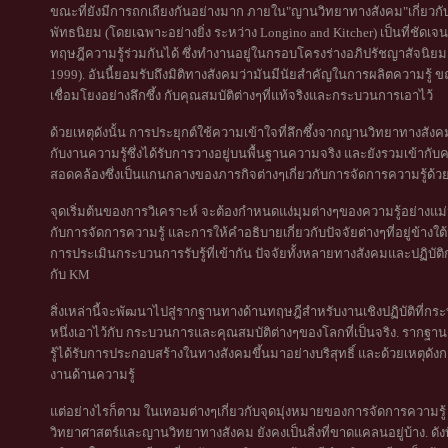
ขณะที่ยังมีการถกเถียงกันอย่างมาก ภายใน"ญานวิทยาทางสังคม"เกี่ย
พัทธนิยม (โดยเฉพาะอย่างยิ่ง ระหว่าง Longino and Kitcher) เป็นที่ชัดเจ
ทฤษฎีความรู้ร่วมกันได้ ซึ่งทำงานอยู่ในกรอบโครงร่างอภิปรัชญาสัจนิย
1999). อันนี้ยอมรับถึงมิติทางสังคมว่ามันมีนัยสำคัญในการผลิตความรู้ ข
เชื่อมโยงอย่างลึกซึ้ง กับคุณสมบัติต่างๆที่แท้จริงและกระบวนการเอาไว้
ด้วยเหตุดังนั้น การประยุกต์ใช้ความเข้าใจที่ลึกซึ้งจากญานวิทยาทางสังค
กับงานความรู้ซึ่งได้รับการวางอยู่บนพื้นฐานความจริง และยังรวมเข้ากับ
สอดคล้องซึ่งเป็นแกนกลางของภารกิจต่างๆเกี่ยวกับการจัดการความรู้ด้ว
จุดเริ่มต้นของการวิเคราะห์ จะต้องกำหนดแง่มุมต่างๆของความรู้อย่างแม
กับการจัดการความรู้ และการให้คำอธิบายเกี่ยวกับปัจจัยต่างๆที่อยู่ข้างใต้
การประเมินกระบวนการรับรู้ที่เข้ากัน ปัจจัยทั้งหลายทางสังคมและปฏิบัติการ
กับ KM
สิ่งเหล่านี้จะพัฒนาไปสู่รากฐานทางด้านทฤษฎีสำหรับงานเชิงปฏิบัติที่กร
หนึ่งเอาไว้กับ กระบวนการและคุณสมบัติต่างๆของโลกที่เป็นจริง. รากฐานดั
รู้ได้รับการประกอบสร้างในทางสังคมขึ้นมาอย่างบริสุทธิ์ และด้วยเหตุดังกล
งานด้านความรู้
แต่อย่างไรก็ตาม ในเทอมต่างๆเกี่ยวกับจุดมุ่งหมายของการจัดการความรู้
วิทยาศาสตร์และญานวิทยาทางสังคม ยังคงเป็นสิ่งที่ขาดแคลนอยู่บ้าง. ดังท