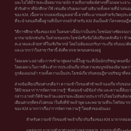
และไม่ได้มีรายละเอียดมากมายนัก รวมถึงงานพิมพ์ต่างๆที่ไม่เฉพาะเจาะ
ตำรับตำราที่นักศึกษาใช้ เช่นเดียวกับผลงานคำอธิบายทั้งหลายที่นำเสน
ของ KM. เนื้อหาจากแหล่งข้อมูลเหล่านี้ ควรที่จะมากพอสำหรับวัตถุประสง
ที่จะนำเสนอถึงพื้นฐานที่เป็นรากเหง้าสำหรับ KM อันเป็นเค้าโครงทฤษฎีห
วิธีการศึกษาเรื่องของ KM ในหนทางนี้นับว่าเป็นประโยชน์อย่างชัดเจนบา
มากมายนักเช่นกัน ในส่วนของประโยชน์หรือข้อได้เปรียบหลักคือว่า ข้าพเ
สะอาดและด้วยท่าทีในเชิงวิพากษ์ โดยไม่ต้องแบกรับภาระเกี่ยวกับแนวคิดท
และมากกว่าในสาขาวิชานี้ ดังที่พวกเขาครอบครองอยู่
โดยเฉพาะอย่างยิ่ง การเข้ามาสู่ผลงานนี้ในฐานะที่เป็นนักปรัชญาคนหนึ่ง
โดยเฉพาะในการที่จะทำการประเมินเกี่ยวกับความสมบูรณ์ของนิยามคว
ถูกต้องแม่นยำ รวมทั้งความเป็นประโยชน์เกี่ยวกับทฤษฎีทางปรัชญาที่หลา
ส่วนข้อเสียเปรียบต่างๆคือว่า ความเข้าใจของตัวข้าพเจ้าเองเกี่ยวกับ
ใต้ป้ายฉลาก"การจัดการความรู้" ซึ่งค่อนข้างมีข้อจำกัด และความลี้ลับบาง
กล่าว อาจทำให้ข้าพเจ้าละเลยรายละเอียดบางประการไปโดยไม่ทันสังเกต ด้
เตือนต่างๆที่ตรงไปตรงมาในสิ่งที่ข้าพเจ้าพูด และพยายามที่จะโฟกัสมาก
ของ KM มากกว่าเรื่อง"การจัดการความรู้"โดยตัวของมันเอง
สำหรับความเข้าใจของข้าพเจ้าเกี่ยวกับเรื่องของ KM มาจากสองแ
แหล่งแรก มาจากตำราต่างๆอย่างหลากหลาย, รวมกระทั่งถึง websi