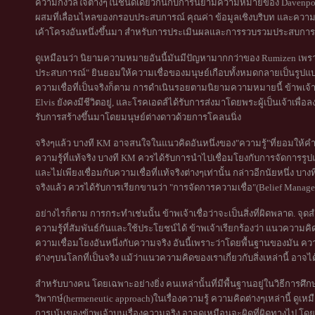
ความกังวลใจต่างๆในชนิดเดียวกันกับการนิยามความหมายของ Davenport & P
ผสมที่เลื่อนไหลของกรอบประสบการณ์ คุณค่า ข้อมูลเชิงบริบท และความ
เค้าโครงอันหนึ่งขึ้นมา สำหรับการประเมินผลและการรวบรวมประสบการณ
ดูเหมือนว่า นิยามความหมายอันนี้มันมีปัญหามากกว่าของ Rumizen เพรา
ประสบการณ์" ยินยอมให้ความเชื่อของมนุษย์เกือบทั้งหมดกลายเป็นรูปแบบอ
ความเชื่อที่เป็นจริงก็ตาม การดำเนินรอยตามนิยามความหมายนี้ ข้าพเจ้าร
Elvis ยังคงมีชีวิตอยู่, และโรคเอดส์ได้รับการส่งมาโดยพระผู้เป็นเจ้าเพ
รับการสร้างขึ้นมาโดยมนุษย์ต่างดาวด้วยการโคลนนิ่ง
จริงๆแล้ว บางที KM อาจสนใจในแนวคิดอันหนึ่งของ"ความรู้"ที่ยอมให้คำอ้างที
ความรู้ที่แท้จริง บางที KM ควรได้รับการนำไปเชื่อมโยงกับการจัดการร
และไม่เพียงเชื่อมกับความเชื่อที่แท้จริงต่างๆเท่านั้น กล่าวอีกนัยหนึ่ง บ
จริงแล้ว ควรได้รับการเรียกขานว่า "การจัดการความเชื่อ"(Belief Manage
อย่างไรก็ตาม การกระทำเช่นนั้น ข้าพเจ้าเชื่อว่าจะเป็นสิ่งที่ผิดพลาด. จุ
ความรู้ที่สัมพันธ์กันและใช้ประโยชน์ได้ ข้าพเจ้าเรียกร้องว่า แนวความคิด
ความเชื่อมโยงอันหนึ่งกับความจริง อันนี้เพราะว่าโดยพื้นฐานของมัน ค
ต่างๆบนโลกที่เป็นจริง แม้ว่าแนวความคิดของเราเกี่ยวกับสิ่งเหล่านี้ อ
สำหรับบางคน โดยเฉพาะอย่างยิ่ง คนเหล่านั้นที่มีพื้นฐานอยู่ในวิธีการ
วิพากษ์(hermeneutic approach)ในเรื่องความรู้ ความคิดต่างๆเหล่านี้ ดู
การเน้นของข้าพเจ้าบนเรื่องความจริง อาจดูเหมือนจะผิดที่ผิดทางไป โดย