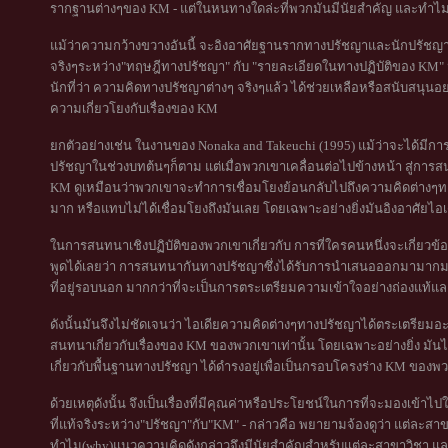
รากฐานต่างๆของ KM - แต่ในหนทางใดล่ะที่พวกมันมีนัยสำคัญ และทำไมถึ
แม้ว่าความกว้างขวางอันนี้ จะอิงอาศัยฐานรากทางปรัชญาและนักปรัชญาทั้
จริงๆระหว่าง"ทฤษฎีทางปรัชญา" กับ "รายละเอียดในทางปฏิบัติของ KM" 
นักที่ว่า ความคิดทางปรัชญาต่างๆ จริงๆแล้ว ได้ช่วยเหลือหรือสนับสนุนอ
ความเกี่ยวโยงกับเรื่องของ KM
ยกตัวอย่างเช่น ในงานของ Nonaka and Takeuchi (1995) แม้ว่าจะได้มีก
ปรัชญาในช่วงบทต้นๆก็ตาม แต่เมื่อพวกเขาเคลื่อนต่อไปข้างหน้า สู่การสนท
KM ดูเหมือนว่าพวกเขาจะทำการเชื่อมโยงย้อนกลับไปถึงความคิดต่างๆทาง
มาก หรือแทบไม่ได้เชื่อมโยงถึงมันเลย โดยเฉพาะอย่างยิ่งมันอิงอาศัยไอ
ในการสนทนาเชิงปฏิบัติของพวกเขาเกี่ยวกับ การที่ใครคนหนึ่งจะเกี่ยวข
พูดได้เลยว่า การสนทนากันทางปรัชญาซึ่งได้รับการนำเสนอออกมามากมาย 
ที่อยู่รอบนอก มากกว่าที่จะเป็นการตระเตรียมความเข้าใจอย่างถ่องแท้แล
ดังนั้นมันจึงไม่ชัดเจนว่า ไอเดียความคิดต่างๆทางปรัชญาได้ตระเตรียม
สนทนาเกี่ยวกับเรื่องของ KM ของพวกเขาเท่านั้น โดยเฉพาะอย่างยิ่ง มั
เกี่ยวกับพื้นฐานทางปรัชญา ได้ดำรงอยู่เพื่อเป็นกรอบโครงร่าง KM ของพ
ด้วยเหตุดังนั้น จึงเป็นเรื่องที่มีคุณค่าหรือประโยชน์ในการที่จะมองเข้าไ
ที่แท้จริงระหว่าง"ปรัชญา"กับ"KM" - กล่าวคือ พยายามจ้องดูว่า แต่ละ
ทำไม(why)แนวความคิดดังกล่าวจึงมีนัยสำคัญสำหรับแต่ละสาขาวิชา แล