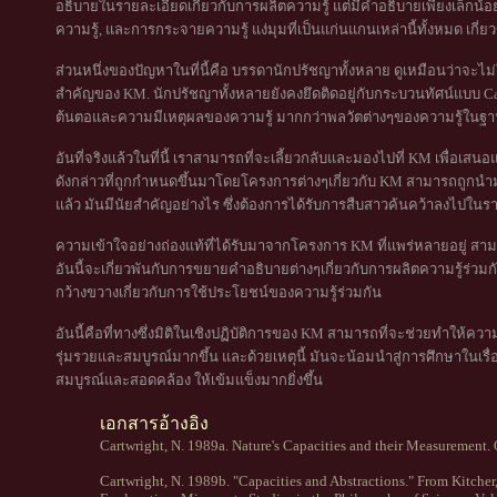
อธิบายในรายละเอียดเกี่ยวกับการผลิตความรู้ แต่มีคำอธิบายเพียงเล็กน้อยห
ความรู้, และการกระจายความรู้ แง่มุมที่เป็นแก่นแกนเหล่านี้ทั้งหมด เกี
ส่วนหนึ่งของปัญหาในที่นี้คือ บรรดานักปรัชญาทั้งหลาย ดูเหมือนว่าจะ
สำคัญของ KM. นักปรัชญาทั้งหลายยังคงยึดติดอยู่กับกระบวนทัศน์แบบ C
ต้นตอและความมีเหตุผลของความรู้ มากกว่าพลวัตต่างๆของความรู้ในฐาน
อันที่จริงแล้วในที่นี้ เราสามารถที่จะเลี้ยวกลับและมองไปที่ KM เพื่อ
ดังกล่าวที่ถูกกำหนดขึ้นมาโดยโครงการต่างๆเกี่ยวกับ KM สามารถถูกนำมาใ
แล้ว มันมีนัยสำคัญอย่างไร ซึ่งต้องการได้รับการสืบสาวค้นคว้าลงไปในร
ความเข้าใจอย่างถ่องแท้ที่ได้รับมาจากโครงการ KM ที่แพร่หลายอยู่ ส
อันนี้จะเกี่ยวพันกับการขยายคำอธิบายต่างๆเกี่ยวกับการผลิตความรู้ร่วมกั
กว้างขวางเกี่ยวกับการใช้ประโยชน์ของความรู้ร่วมกัน
อันนี้คือที่ทางซึ่งมิติในเชิงปฏิบัติการของ KM สามารถที่จะช่วยทำให้ค
รุ่มรวยและสมบูรณ์มากขึ้น และด้วยเหตุนี้ มันจะน้อมนำสู่การศึกษาในเรื
สมบูรณ์และสอดคล้อง ให้เข้มแข็งมากยิ่งขึ้น
เอกสารอ้างอิง
Cartwright, N. 1989a. Nature's Capacities and their Measurement. 
Cartwright, N. 1989b. "Capacities and Abstractions." From Kitcher,