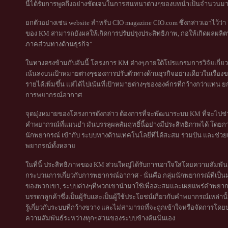
นี้ได้รับการพูดถึงอย่างชัดเจนในการสนทนาต่างๆของบทนำเป็นจำนวนมากเก
ยกตัวอย่างเช่น website สำหรับ CIO magazine CIO.com ซึ่งกล่าวเอาไว้ว่า "ว
ของ KM สามารถยังผลให้เกิดการปรับปรุงประสิทธิภาพ, ก่อให้เกิดผลผลิตที่สู
ภาคส่วนทางด้านธุรกิจ"
ในทางตรงข้ามกับอันนี้ โครงการ KM ต่างๆภายใต้โปรแกรมการวิจัยเกี่ยวก
เน้นลงบนเป้าหมายต่างๆของการปรับตัวทางด้านธุรกิจอย่างเดียวในเรื่
รายได้เพิ่มขึ้น แต่ได้ไปเน้นที่เป้าหมายต่างๆขององค์กรที่กว้างกว่าแทน
การพยากรณ์อากาศ
จุดมุ่งหมายของโครงการดังกล่าว ต้องการที่จะพัฒนาระบบ KM ที่จะไปช่
คำพยากรณ์ที่แม่นยำ มันบรรลุผลสัมฤทธิ์นี้อย่างมีประสิทธิภาพได้ โดย
นักพยากรณ์ เข้ากับ ระบบทางด้านเทคโนโลยีที่ได้สะสม ร่วมปัน และช่วย
พยากรณ์ทั้งหลาย
ในที่นี้ ประสิทธิภาพของ KM ส่วนใหญ่ได้รับการเอาใจใส่โดยความสัมพันธ
กระบวนการเกี่ยวกับการพยากรณ์อากาศ - นั่นคือ กลุ่มนักพยากรณ์ที่เป็นม
ของพวกเขา, ระบบต่างๆที่พวกเขานำมาใช้เพื่อสะสมและเผยแพร่คำพยากรณ
บรรดาลูกค้าซึ่งเป็นผู้รับและเป็นผู้ใช้ประโยชน์เกี่ยวกับคำพยากรณ์เหล่
รู้เกี่ยวกับระบบที่กว้างขวาง และไม่สามารถที่จะถูกเข้าใจหรือจัดการโ
ความสัมพันธ์ระหว่างทุกๆส่วนของระบบข้างต้นนั่นเอง