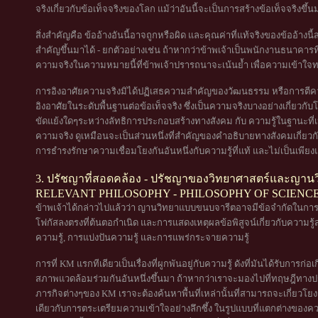
จริงเกี่ยวกับข้อเท็จจริงของโลก แม้ว่าอันนี้จะเป็นการสร้างข้อเท็จจริงขึ
สิ่งสำคัญคือ ข้ออ้างอันนี้อาจถูกหรือผิด และคุณค่าที่แท้จริงของข้ออ้าง
สำคัญขึ้นมาได้ - ยกตัวอย่างเช่น ถ้าหากว่าข้าพเจ้าเป็นพนักงานธนาคารที่ทำห
ความจริงในความหมายนี้ที่ข้าพเจ้าปรารถนาจะเน้นย้ำ เพื่อความเข้าใจทา
การอิงอาศัยความจริงมิได้ปฏิเสธความสำคัญของวัฒนธรรม หรือการตีความ
อิงอาศัยในระดับพื้นฐานต่อข้อเท็จจริง ซึ่งเป็นความจริงบางอย่างเกี่ยวกับโ
ขัดแย้งใดๆระหว่างลัทธิการประกอบสร้างทางสังคม กับ ความรู้ในฐานะที่เป็น
ความจริง ดูเหมือนจะเป็นส่วนหนึ่งที่สำคัญของคำอธิบายทางสังคมเกี่ยวกับคว
การธำรงรักษาความเชื่อมโยงกันอันหนึ่งกับความรู้ที่แท้ และไม่เป็นเพียงแ
3. ปรัชญาที่สอดคล้อง - ปรัชญาของวิทยาศาสตร์และญาน
RELEVANT PHILOSOPHY - PHILOSOPHY OF SCIENC
ข้าพเจ้าได้กล่าวไปแล้วว่า ญานวิทยาแบบขนบจารีตอาจมีข้อจำกัดในการนำ
โฟกัสลงตรงที่ต้นตอกำเนิด และการแสดงเหตุผลข้อพิสูจน์เกี่ยวกับความรู้ส
ความรู้, การแบ่งปันความรู้ และการแพร่กระจายความรู้
การที่ KM แรกทีเดียวเป็นเรื่องที่ผูกพันอยู่กับความรู้ ดังที่มันได้รับการก
สภาพแวดล้อมร่วมกันอันหนึ่งขึ้นมา ถ้าหากว่าเราจะมองไปที่ทฤษฎีทางปร
ภารกิจต่างๆของ KM เราจะต้องค้นหาพื้นที่เหล่านั้นที่สามารถจะเกี่ยวโยงกั
เดียวกับการตระเตรียมความเข้าใจอย่างลึกซึ้ง ในรูปแบบที่แตกต่างของ