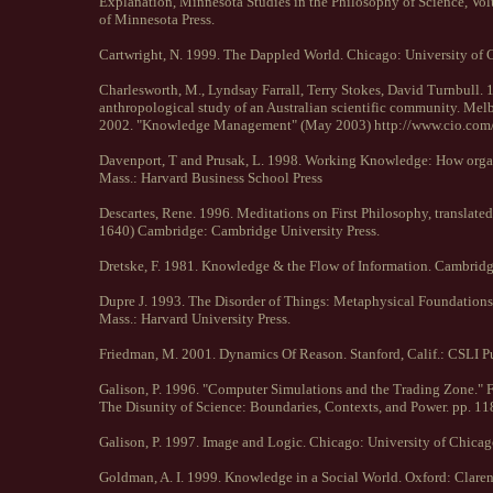
Explanation, Minnesota Studies in the Philosophy of Science, Vo
of Minnesota Press.
Cartwright, N. 1999. The Dappled World. Chicago: University of 
Charlesworth, M., Lyndsay Farrall, Terry Stokes, David Turnbull. 1
anthropological study of an Australian scientific community. Me
2002. "Knowledge Management" (May 2003) http://www.cio.com/
Davenport, T and Prusak, L. 1998. Working Knowledge: How orga
Mass.: Harvard Business School Press
Descartes, Rene. 1996. Meditations on First Philosophy, translate
1640) Cambridge: Cambridge University Press.
Dretske, F. 1981. Knowledge & the Flow of Information. Cambridg
Dupre J. 1993. The Disorder of Things: Metaphysical Foundations 
Mass.: Harvard University Press.
Friedman, M. 2001. Dynamics Of Reason. Stanford, Calif.: CSLI P
Galison, P. 1996. "Computer Simulations and the Trading Zone." F
The Disunity of Science: Boundaries, Contexts, and Power. pp. 118
Galison, P. 1997. Image and Logic. Chicago: University of Chicag
Goldman, A. I. 1999. Knowledge in a Social World. Oxford: Claren