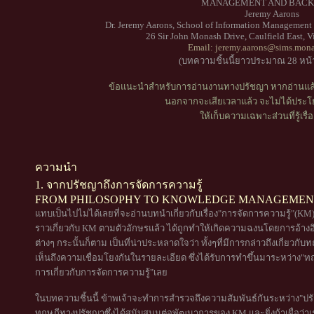
MANAGEMENT AND BACK
Jeremy Aarons
Dr. Jeremy Aarons, School of Information Management
26 Sir John Monash Drive, Caulfield East, Vi
Email:
jeremy.aarons@sims.mona
(บทความชิ้นนี้ยาวประมาณ 28 หน
ข้อแนะนำสำหรับการอ่านงานทางปรัชญา หากอ่านแล้ว
นอกจากจะเสียเวลาแล้ว จะไม่ได้ประโย
ให้เก็บความเฉพาะส่วนที่รู้เรื่อ
ความนำ
1. จากปรัชญาถึงการจัดการความรู้
FROM PHILOSOPHY TO KNOWLEDGE MANAGEMEN
แทบเป็นไปไม่ได้เลยที่จะอ่านบทนำเกี่ยวกับเรื่อง"การจัดการความรู้"(KM) โ
ราวเกี่ยวกับ KM ตามตัวอักษรแล้ว ได้ถูกทำให้เกิดความฉงนโดยการอ้
ต่างๆ กระนั้นก็ตาม เป็นที่น่าประหลาดใจว่า ทั้งๆที่มีการกล่าวถึงเกี่ย
เห็นถึงความเชื่อมโยงกันในรายละเอียด ซึ่งได้รับการทำขึ้นมาระหว่าง"ทฤ
การเกี่ยวกับการจัดการความรู้"เลย
ในบทความชิ้นนี้ ข้าพเจ้าจะทำการสำรวจถึงความสัมพันธ์กันระหว่าง"ปร
ทฤษฎีทางปรัชญาซึ่งได้สนับสนุนต่อพัฒนาการของ KM และยิ่งถ้าเผื่อว่าเร