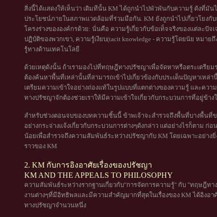
สิ่งนี้ได้แสดงให้เห็นว่า เดิมทีนั้น KM ได้ถูกนำไปพัวพันกับความรู้ ดังที่มั
ประโยชน์ภายในสภาพแวดล้อมที่ร่วมมือกัน. KM ยังถูกนำไปเกี่ยวโยงกับ
โครงร่างขององค์กรด้วย: นั่นคือ ความรู้เกี่ยวกับข้อเท็จจริงของแต่ละปั
ปฏิบัติของพวกเขา, ความรู้เงียบ(tacit knowledge - ความรู้โดยนัย หมายถ
รู้ทางด้านเทคโนโลยี
ด้วยเหตุดังนั้น ถ้าเรามองไปที่ทฤษฎีทางปรัชญาเพื่อจัดหาหรือตระเตรี
ต้องค้นหาพื้นที่เหล่านั้นที่สามารถเข้าไปเกี่ยวข้องกับประเด็นปัญหาเหล่านี้
เตรียมความเข้าใจอย่างถ่องแท้ในรูปแบบที่แตกต่างของความรู้ และความสั
ทางปรัชญาจักต้องช่วยเราให้มีความเข้าใจเกี่ยวกับกระบวนการที่อยู่ข้างใ
สำหรับช่วงตอนจบของบทความชิ้นนี้ ข้าพเจ้าจะสำรวจถึงพื้นที่บางพื้นที่ข
อย่างกระจ่างแจ้งเกี่ยวกับกระบวนการต่างๆดังกล่าว แต่อย่างไรก็ตาม ก่อนท
น้อยเพื่อสำรวจถึงความสัมพันธ์ระหว่างปรัชญากับ KM โดยเฉพาะอย่างยิ่ง ท
ราวของ KM
2. KM กับการอิงอาศัยเรื่องของปรัชญา
KM AND THE APPEALS TO PHILOSOPHY
ความสัมพันธ์ระหว่างรากฐานเกี่ยวกับ"การจัดการความรู้" กับ "ทฤษฎีทางปร
งานต่างๆที่มีอิทธิพลและมีความสำคัญมากที่สุดในเรื่องของ KM ได้อิงอ
ทางปรัชญาจำนวนหนึ่ง