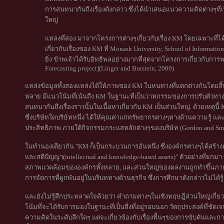
การสนทนากันถึงเรื่องดังกล่าว ซึ่งได้นำเสนอแนวความคิดต่างๆที่เป
ใหญ่
แหล่งที่สอง มาจากโครงการต่างๆเกี่ยวกับเรื่อง KM โดยเฉพาะที่
เกี่ยวกับเรื่องของ KM ที่ Monash University, School of Informa
ยิ่ง ข้าพเจ้าได้รับอิทธิพลอย่างมากที่สุดจากโครงการเกี่ยวกับก
Forecasting project](Linger and Burstein, 2000)
แหล่งข้อมูลทั้งสองแหล่งได้ให้ภาพของ KM ในหนทางที่แตกต่างกันโดยสิ้น
หลาย มีแนวโน้มที่เน้นถึง KM ในฐานะที่เป็นวาทกรรมของการปรับตัวทาง
สนทนากันถึงเรื่องราวนั้นในเนื้อหาเกี่ยวกับ KM เป็นส่วนใหญ่. ด้วยเหตุน
ซึ่งบริษัทใดบริษัทหนึ่ง ได้ให้คุณค่าแก่ทรัพยากรต่างๆทางด้านความรู้ แล
ประสิทธิภาพ ภายใต้กิจกรรมกระแสหลักต่างๆของบริษัท (Gordon and Smi
ในทำนองเดียวกัน "KM ก็เป็นกระบวนการอันหนึ่ง ซึ่งองค์กรต่างๆได้สร้า
และสติปัญญา(intellectual and knowledge-based assets)" ตัวอย่างที่ยกมา
สภาพแวดล้อมขององค์กรทั้งหลาย, และส่วนใหญ่ของผลงานถูกทำขึ้นภายใ
การจัดการที่ผูกพันอยู่ในบริบททางด้านธุรกิจ ซึ่งการศึกษาดังกล่าวไม่ได้รู
และยังไม่รู้สึกประหลาดใจด้วยว่า คำถามต่างๆในเชิงทฤษฎีส่วนใหญ่เก
โน้มที่จะได้รับการมองในฐานะที่เป็นสิ่งที่อยู่รอบนอก วัตถุประสงค์ที่ช
ความคิดในระดับลึกใดๆ แต่จะเกี่ยวข้องกับเรื่องพื้นๆของการขับดันและกา