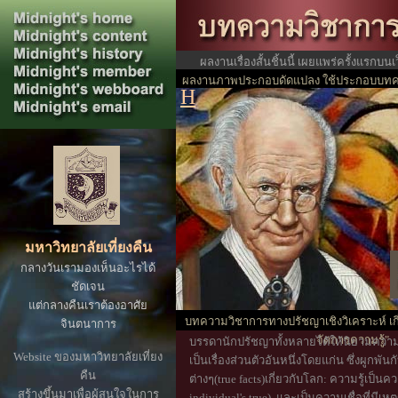
ผลงานเรื่องสั้นชิ้นนี้ เผยแพร่ครั้งแรกบน
ผลงานภาพประกอบดัดแปลง ใช้ประกอบบทคว
ปร
H
เที่ยงคืน
มหาวิทยาลัยเที่ยงคืน
กลางวันเรามองเห็นอะไรได้
ชัดเจน
แต่กลางคืนเราต้องอาศัย
บทความวิชาการทางปรัชญาเชิงวิเคราะห์ เกี่
จินตนาการ
จัดการความรู้"
บรรดานักปรัชญาทั้งหลายได้ให้นิยามความ
Website ของมหาวิทยาลัยเที่ยง
เป็นเรื่องส่วนตัวอันหนึ่งโดยแก่น ซึ่งผูกพันกั
คืน
ต่างๆ(true facts)เกี่ยวกับโลก: ความรู้เป็
สร้างขึ้นมาเพื่อผู้สนใจในการ
individual's true), และเป็นความเชื่อที่มีเหตุผ