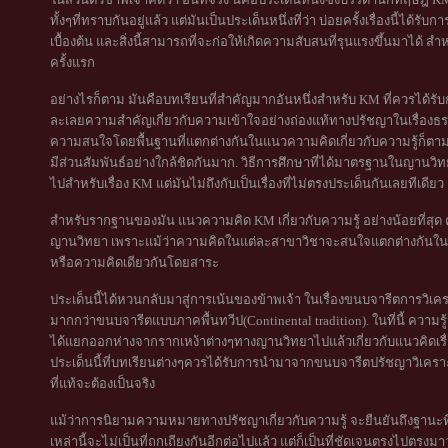
ทั้งๆที่ทราบกันอยู่แล้ว แต่มันเป็นประเด็นหนึ่งที่ว่า บ่อยครั้งเรื่องนี้
เบื้องต้น และสิ่งนี้สามารถที่จะก่อให้เกิดความสับสนที่รุนแรงขึ้นมาได้ 
ครั้งแรก
อย่างไรก็ตาม มันคือบทเรียนที่สำคัญมากอันหนึ่งสำหรับ KM ที่ควรได้รั
ละเลยความสำคัญเกี่ยวกับความเข้าใจอย่างถ่องแท้ทางปรัชญาในเรื่องธรรม
ความสนใจโดยพื้นฐานที่แตกต่างกันในแนวความคิดเกี่ยวกับความรู้ก็ตา
มีส่วนสัมพันธ์อย่างใกล้ชิดกันมาก. วิธีการศึกษาที่ได้มาตรฐานในญาน
ไปสำหรับเรื่อง KM แต่มันไม่ถึงกับเป็นเรื่องที่ไม่ตรงประเด็นกันเลยทีเดียว
สำหรับรากฐานของมัน แนวความคิด KM เกี่ยวกับความรู้ อย่างน้อยที่สุ
ญานวิทยา เพราะแม้ว่าความคิดในแต่ละสาขาวิชาจะสนใจแตกต่างกันในแน
หรือความคิดเดียวกันโดยสาระ
ประเด็นนี้ได้หวนกลับมาสู่การเน้นของข้าพเจ้า ในเรื่องขนบจารีตการวิเคร
มากกว่าขนบจารีตแบบภาคพื้นทวีป(Continental tradition). ในที่นี้ ความร
ได้แยกออกห่างจากรากเหง้าต่างๆทางญานวิทยาไปแล้วเกี่ยวกับแนวคิดเรื่
ประเด็นนี้ที่บทเรียนต่างๆควรได้รับการนำมาจากขนบจารีตปรัชญาวิเคราะห
ที่แท้จะต้องเป็นจริง
แม้ว่าการนิยามความหมายทางปรัชญาเกี่ยวกับความรู้ จะยืนยันถึงฐานะที่เป็นจ
เหล่านี้จะไม่เป็นที่ถกเถียงกันอีกต่อไปแล้ว แต่ก็เป็นที่ชัดเจนตรงไปตรงมา