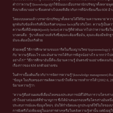
คำว่า"ความรู้"(knowledge)ถูกใช้นั่นเอง เมื่อบรรดานักปรัชญาทั้งหลายพู
ถึงบางสิ่งบางอย่าง ซึ่งแตกต่างไปเลยทีเดียวกับการที่นักเขียนเรื่อง KM อ้าง
โดยแบบแผนแล้ว บรรดานักปรัชญาทั้งหลายได้ให้นิยามความหมาย"ความรู้" ใ
ผูกพันกับข้อเท็จจริงที่เป็นจริงต่างๆ(true facts)เกี่ยวกับโลก: ความรู้เป็น
ความเชื่อที่มีเหตุผล(justify belief) ความรู้ที่พัวพันมากไปกว่าความเชื่อ
บางคนคือ : รู้บางสิ่งอย่างแท้จริงซึ่งคุณจะต้องเชื่อมัน, คุณจะต้องมีหลัก
มันจะต้องเป็นจริงด้วย
ด้วยเหตุนี้ วิธีการศึกษาตามขนบจารีตในเรื่องญานวิทยา(epistemology) - ทฤ
กับ "ความรู้คืออะไร และมันสามารถได้รับการพิสูจน์อย่างไร มากกว่าไปสน
อย่างไร?" วิธีการศึกษาอันนี้ที่จะนิยามความรู้ มันตรงข้ามอย่างชัดเ
เรื่องราวของ KM ยกตัวอย่างเช่น
ในตำราเบื้องต้นเกี่ยวกับ"การจัดการความรู้"(knowledge management) 
"ข้อมูล ในบริบทของการผลิตความเข้าใจที่สามารถทำการได้"(2002:6, 288
นิยามความรู้ว่า:
"ความรู้คือส่วนผสมที่เลื่อนไหลของประสบการณ์ที่ได้รับการวางโครงร่าง,
เข้าใจอย่างถ่องแท้ที่ชำนาญการ ซึ่งได้นำเสนอกรอบหรือโครงร่างอันหนึ
ประสบการณ์และข้อมูลใหม่ๆ. มันให้กำเนิดและถูกประยุกต์ใช้ในใจของบรรดาผ
การฝังตรึงไม่เพียงอยู่ในเอกสารต่างๆหรือในคลังความรู้เท่านั้น แต่ยังอ