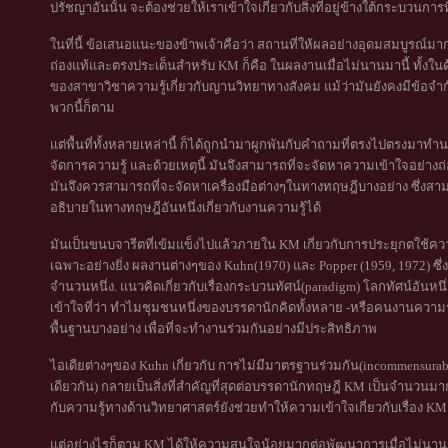
ปรัชญาอันนั้น จะต้องช่วยให้เราเข้าใจเกี่ยวกับสิ่งที่อยู่ข้างใต้กระบวนกา
ในที่นี้ ข้อเสนอแนะของข้าพเจ้าคือว่า สถานที่ให้ผลอย่างอุดมสมบูรณ์มา
ถ่องแท้และตรงประเด็นสำหรับ KM ก็คือ ในผลงานเมื่อไม่นานมานี้ ทั้ง
ของสาขาวิชาความรู้เกี่ยวกับญานวิทยาทางสังคม แม้ว่ามันยังคงมีข้อจำกัด
พวกนี้ก็ตาม
แต่พื้นที่ทั้งหลายเหล่านี้ ก็ได้ถูกนำมาผูกพันกับคำถามที่ตรงไปตรงมาทำน
จัดการความรู้ และด้วยเหตุนี้ มันจึงสามารถที่จะจัดหาความเข้าใจอย่างถ่
มันจึงควรสามารถที่จะจัดหาเครื่องมือต่างๆในทางทฤษฎีบางอย่าง ซึ่งสาม
อธิบายในทางทฤษฎีอันหนึ่งเกี่ยวกับงานความรู้ได้
มันเป็นขนบจารีตที่เข้มแข็งไปแล้วภายใน KM เกี่ยวกับการประยุกตใช้ควา
เฉพาะอย่างยิ่ง ผลงานต่างๆของ Kuhn(1970) และ Popper (1959, 1972) ซึ่
จำนวนหนึ่ง. แนวคิดเกี่ยวกับเรื่องกระบวนทัศน์(paradigm) โลกทัศน์อัน
เข้าใจที่ว่า ทำไมชุมชนหนึ่งของบรรดานักคิดทั้งหลาย -หรือคนงานความรู้
พื้นฐานบางอย่าง เพื่อที่จะทำงานร่วมกันอย่างมีประสิทธิภาพ
ไอเดียต่างๆของ Kuhn เกี่ยวกับ การไม่มีมาตรฐานร่วมกัน(incommensura
เดียวกัน) กลายเป็นสิ่งที่สำคัญที่สุดต่อบรรดานักทฤษฎี KM เป็นจำนวนมาก.
กับความรู้ทางด้านวิทยาศาสตร์ยังช่วยทำให้ความเข้าใจเกี่ยวกับเรื่อง KM
แต่อย่างไรก็ตาม KM ได้ให้ความสนใจน้อยมากต่อพัฒนาการเมื่อไม่นานมานี