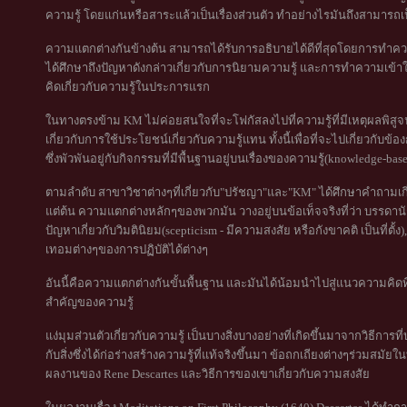
ความรู้ โดยแก่นหรือสาระแล้วเป็นเรื่องส่วนตัว ทำอย่างไรมันถึงสามารถ
ความแตกต่างกันข้างต้น สามารถได้รับการอธิบายได้ดีที่สุดโดยการทำความเ
ได้ศึกษาถึงปัญหาดังกล่าวเกี่ยวกับการนิยามความรู้ และการทำความเข้
คิดเกี่ยวกับความรู้ในประการแรก
ในทางตรงข้าม KM ไม่ค่อยสนใจที่จะโฟกัสลงไปที่ความรู้ที่มีเหตุผลพิส
เกี่ยวกับการใช้ประโยชน์เกี่ยวกับความรู้แทน ทั้งนี้เพื่อที่จะไปเกี่ยวกับข
ซึ่งพัวพันอยู่กับกิจกรรมที่มีพื้นฐานอยู่บนเรื่องของความรู้(knowledge-base
ตามลำดับ สาขาวิชาต่างๆที่เกี่ยวกับ"ปรัชญา"และ"KM" ได้ศึกษาคำถามเก
แต่ต้น ความแตกต่างหลักๆของพวกมัน วางอยู่บนข้อเท็จจริงที่ว่า บรรดานั
ปัญหาเกี่ยวกับวิมตินิยม(scepticism - มีความสงสัย หรือกังขาคติ เป็นที่ต
เทอมต่างๆของการปฏิบัติได้ต่างๆ
อันนี้คือความแตกต่างกันขั้นพื้นฐาน และมันได้น้อมนำไปสู่แนวความคิด
สำคัญของความรู้
แง่มุมส่วนตัวเกี่ยวกับความรู้ เป็นบางสิ่งบางอย่างที่เกิดขึ้นมาจากวิธีกา
กับสิ่งซึ่งได้ก่อร่างสร้างความรู้ที่แท้จริงขึ้นมา ข้อถกเถียงต่างๆร่วมส
ผลงานของ Rene Descartes และวิธีการของเขาเกี่ยวกับความสงสัย