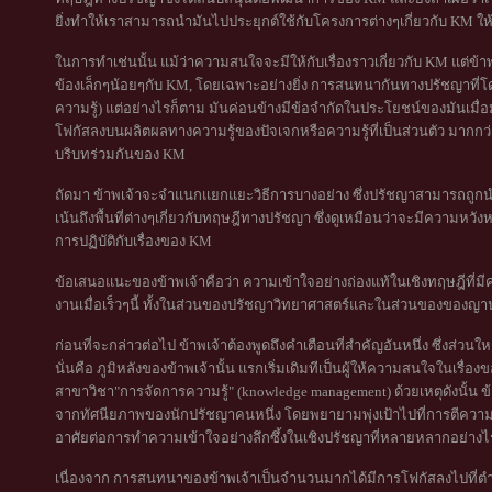
ยิ่งทำให้เราสามารถนำมันไปประยุกต์ใช้กับโครงการต่างๆเกี่ยวกับ KM ให้
ในการทำเช่นนั้น แม้ว่าความสนใจจะมีให้กับเรื่องราวเกี่ยวกับ KM แต่ข้าพเจ้
ข้องเล็กๆน้อยๆกับ KM, โดยเฉพาะอย่างยิ่ง การสนทนากันทางปรัชญาที่โด
ความรู้) แต่อย่างไรก็ตาม มันค่อนข้างมีข้อจำกัดในประโยชน์ของมันเมื่อมา
โฟกัสลงบนผลิตผลทางความรู้ของปัจเจกหรือความรู้ที่เป็นส่วนตัว มากกว่
บริบทร่วมกันของ KM
ถัดมา ข้าพเจ้าจะจำแนกแยกแยะวิธีการบางอย่าง ซึ่งปรัชญาสามารถถูก
เน้นถึงพื้นที่ต่างๆเกี่ยวกับทฤษฎีทางปรัชญา ซึ่งดูเหมือนว่าจะมีความห
การปฏิบัติกับเรื่องของ KM
ข้อเสนอแนะของข้าพเจ้าคือว่า ความเข้าใจอย่างถ่องแท้ในเชิงทฤษฎีที
งานเมื่อเร็วๆนี้ ทั้งในส่วนของปรัชญาวิทยาศาสตร์และในส่วนของของญาน
ก่อนที่จะกล่าวต่อไป ข้าพเจ้าต้องพูดถึงคำเตือนที่สำคัญอันหนึ่ง ซึ่งส่วนใหญ
นั่นคือ ภูมิหลังของข้าพเจ้านั้น แรกเริ่มเดิมทีเป็นผู้ให้ความสนใจในเรื่
สาขาวิชา"การจัดการความรู้" (knowledge management) ด้วยเหตุดังนั้น ข้
จากทัศนียภาพของนักปรัชญาคนหนึ่ง โดยพยายามพุ่งเป้าไปที่การตีความสิ่งท
อาศัยต่อการทำความเข้าใจอย่างลึกซึ้งในเชิงปรัชญาที่หลายหลากอย่างไ
เนื่องจาก การสนทนาของข้าพเจ้าเป็นจำนวนมากได้มีการโฟกัสลงไปที่ตำรับ