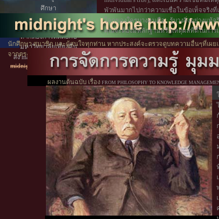
ศึกษา
พัวพันมากไปกว่าความเชื่อในข้อเท็จจริงที่แ
โดยไม่จำกัดคุณวุฒิ
โลกของใครบางคนคือ : รู้บางสิ่งอย่างแท้จริง
คุณจะต้องมีหลักฐานหรือเหตุผลที่ดีในการเช
หากต้องการติดต่อกับ
นักศึกษา สมาชิก และผู้สนใจทุกท่าน หากประสงค์จะตรวจดูบทความอื่นๆที่เผยแ
มหาวิทยาลัยเที่ยงคืน
จากตรงนี้
ไปหน้าสารบัญ
ส่ง mail ตามที่อยู่ข้างล่างนี้
midnight2545(at)yahoo.com
ผลงานต้นฉบับ เรื่อง
FROM PHILOSOPHY TO KNOWLEDGE MANAGEMEN