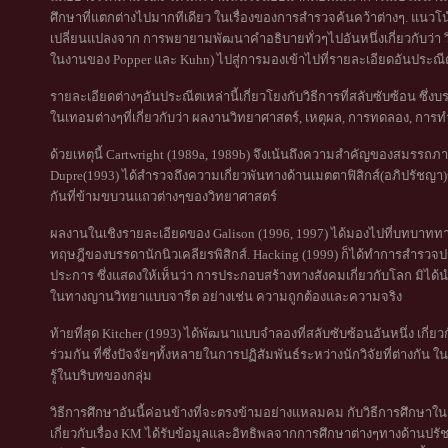
ศึกษาที่แตกต่างไปมากทีเดียว ในเรื่องของการสำรวจค้นคว้าต่างๆ. แนวโน้
เปลี่ยนแปลงจาก การพยายามพัฒนาคำอธิบายทั่วๆไปอันหนึ่งเกี่ยวกับว่า ว
ในงานของ Popper และ Kuhn) ไปสู่การมองเข้าไปที่รายละเอียดอันประณ
รายละเอียดต่างๆอันประณีตเหล่านี้เกี่ยวโยงกับวิธีการที่สลับซับซ้อน ซึ
ในเทอมต่างๆที่เกี่ยวกับว่า ผลงานวิทยาศาสตร์, เหตุผล, การทดลอง, การทำง
ด้วยเหตุนี้ Cartwright (1989a, 1989b) จึงเน้นถึงความสำคัญของสมรรถภ
Dupre(1993) ได้สำรวจถึงความเกี่ยวพันทางด้านเมตตาฟิสิกส์(อภิปรัชญา)
กันที่ข้ามขบวนแถวต่างๆของวิทยาศาสตร์
ผลงานในเชิงรายละเอียดของ Galison (1996, 1997) ได้มองไปที่บทบาทท
ทฤษฎีของบรรดานักนิวเคลียรพิสิกส์. Hacking (1999) ก็ได้ทำการสำรวจป
ประการ ซึ่งแสดงให้เห็นว่า การประกอบสร้างทางสังคมเกี่ยวกับโลก มิได้
ในทางญานวิทยาแบบจารีต อย่างเช่น ความถูกต้องและความจริง
ท้ายที่สุด Kitcher (1993) ได้พัฒนาแบบจำลองที่สลับซับซ้อนอันหนึ่ง เก
ร่วมกัน ที่ซึ่งปัจจัยๆทั้งหลายในการปฏิสัมพันธ์ระหว่างนักวิจัยที่ต่าง
รู้ในบริบทของกลุ่ม
วิธีการศึกษาอันนี้ค่อนข้างที่จะตรงข้ามอย่างแหลมคม กับวิธีการศึกษาใ
เกี่ยวกับเรื่อง KM ได้รับข้อมูลและอิทธิพลจากการศึกษาต่างๆทางด้านปร