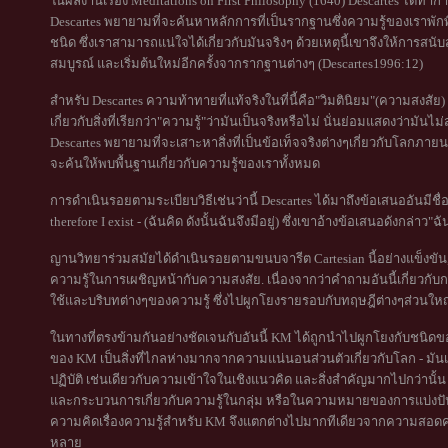
ในผลงานเรื่อง Meditations on First Philosophy (1640) Descartes ได้ทำกา
Descartes พยายามที่จะค้นหาหลักการที่เป็นรากฐานซึ่งความรู้ของเราพักพิ
ชนิด ซึ่งเราสามารถแน่ใจได้เกี่ยวกับมันจริงๆ ด้วยเหตุนี้เขาจึงให้การสนับส
สมบูรณ์ และเริ่มต้นใหม่อีกครั้งจากรากฐานต่างๆ (Descartes1996:12)
สำหรับ Descartes ความท้าทายที่แท้จริงในที่นี้คือ"วิมตินิยม"(ความสงสัย
เกี่ยวกับสิ่งที่เรียกว่า"ความรู้"ว่ามันเป็นจริงหรือไม่ นั่นย่อมแสดงว่ามัน
Descartes พยายามที่จะเสาะหาสิ่งที่เป็นข้อเท็จจริงต่างๆเกี่ยวกับโลกภายน
จะค้นให้พบพื้นฐานเกี่ยวกับความรู้ของเราทั้งหมด
การดำเนินรอยตามระเบียบวิธีเช่นว่านี้ Descartes ได้มาถึงข้อเสนออันมีชื่อ
therefore I exist - (ฉันคิด ดังนั้นฉันจึงมีอยู่) ซึ่งเขาอ้างข้อเสนอดังกล่าว"ฉ
ญานวิทยาร่วมสมัยได้ดำเนินรอยตามขนบจารีต Cartesian นี้อย่างแข็งขัน,
ความรู้ในการเผชิญหน้ากับความสงสัย. เนื่องจากว่าคำถามอันนี้เกี่ยวกับกา
ใช้และบริบทต่างๆของความรู้ ซึ่งไปผูกโยงรายรอบกับทฤษฎีต่างๆส่วนใ
ในทางที่ตรงข้ามกันอย่างชัดเจนกับอันนี้ KM ได้ถูกนำไปผูกโยงกับชนิดขอ
ของ KM เป็นสิ่งที่ไกลห่างมากจากความแน่นอนส่วนตัวเกี่ยวกับโลก - มันเ
ปฏิบัติ เช่นเดียวกับความเข้าใจในเชิงแนวคิด และสิ่งสำคัญมากไปกว่านั้น
และกระบวนการเกี่ยวกับความรู้ในกลุ่ม หรือในความหมายของการแบ่งปัน. ด้
ความคิดเรื่องความรู้สำหรับ KM จึงแตกต่างไปมากทีเดียวจากความสอดค
หลาย