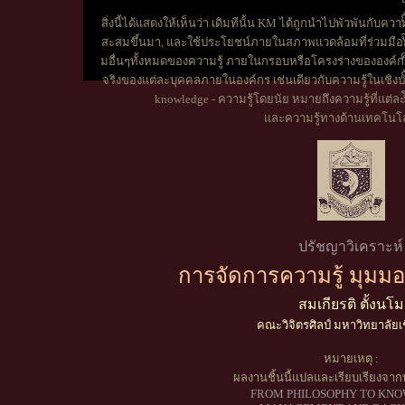
สิ่งนี้ได้แสดงให้เห็นว่า เดิมทีนั้น KM ได้ถูกนำไปพัวพันกับความรู
สะสมขึ้นมา, และใช้ประโยชน์ภายในสภาพแวดล้อมที่ร่วมมือกัน
มอื่นๆทั้งหมดของความรู้ ภายในกรอบหรือโครงร่างขององค์กรด้ว
จริงของแต่ละ
บุคคลภายในองค์กร เช่นเดียวกับความรู้ในเชิงปฏ
knowledge - ความรู้โดยนัย หมายถึงความรู้ที่แต่ล
และความรู้ทางด้านเทคโนโล
ปรัชญาวิเคราะห์
การจัดการความรู้ มุมม
สมเกียรติ ตั้งนโม
คณะวิจิตรศิลป์ มหาวิทยาลัยเ
หมายเหตุ :
ผลงานชิ้นนี้แปลและเรียบเรียงจาก
FROM PHILOSOPHY TO KN