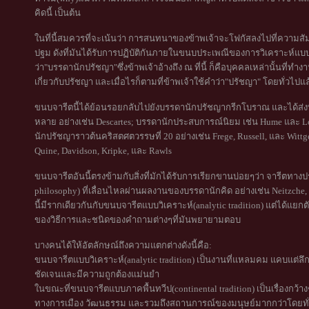
คิดนี้ เป็นต้น
ในที่นี้สมควรที่จะเน้นว่า การสนทนาของข้าพเจ้าจะโฟกัสลงไปที่ความสัมพ
ปฐม ดังที่มันได้รับการปฏิบัติกันภายในขนบประเพณีของการวิเคราะห์แบบตะ
ว่า"บรรดานักปรัชญา"ซึ่งข้าพเจ้าอ้างถึง ณ ที่นี้ ก็คือบุคคลเหล่านั้นที
เกี่ยวกับปรัชญา และเมื่อไรก็ตามที่ข้าพเจ้าใช้คำว่า"ปรัชญา" โดยทั่วไปแ
ขนบจารีตนี้ได้ย้อนรอยกลับไปยังบรรดานักปรัชญากรีกโบราณ และได้ส่งทอด
หลาย อย่างเช่น Descartes; บรรดานักประสบการณ์นิยม เช่น Hume และ 
นักปรัชญาราวต้นคริสตศตวรรษที่ 20 อย่างเช่น Frege, Russell, และ Witt
Quine, Davidson, Kripke, และ Rawls
ขนบจารีตอันนี้ตรงข้ามกับสิ่งที่มักได้รับการเรียกขานบ่อยๆว่า จารีตทางป
philosophy) ที่เลื่อนไหลผ่านผลงานของบรรดานักคิด อย่างเช่น Neitzche, He
นี้มีรากเดียวกันกับขนบจารีตแบบวิเคราะห์(analytic tradition) แต่ได้
ของวิธีการและชนิดของคำถามต่างๆที่มันพยายามตอบ
บางคนได้ให้อัตลักษณ์ถึงความแตกต่างดังนี้คือ:
ขนบจารีตแบบวิเคราะห์(analytic tradition) เป็นงานที่แหลมคม แคบแต่ลึกซ
ชัดเจนและมีความถูกต้องแม่นยำ
ในขณะที่ขนบจารีตแบบภาคพื้นทวีป(continental tradition) เป็นเรื่องกว้าง
ทางการเมือง วัฒนธรรม และรวมถึงสถานการณ์ของมนุษย์มากกว่าโดยทั