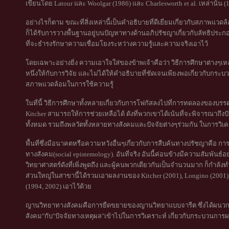
เขียนโดย Latour และ Woolgar (1986) และ Charlesworth et al. เหล่านั้น (
อย่างไรก็ตาม ขณะที่สิ่งเหล่านี้เป็นคำอธิบายที่ดีเยี่ยมเกี่ยวกับสภาพแว
ก็ได้รับการวางพื้นฐานอยู่บนปัญหาทางด้านอภิปรัชญาเกี่ยวกับลัทธิประกอบ
ที่จะธำรงรักษาความเชื่อมโยงระหว่างความรู้และความจริงเอาไว้
โดยเฉพาะอย่างยิ่ง ความเอาใจใส่ของข้าพเจ้าคือว่า วิธีการศึกษาต่างๆเ
หนึ่งให้กับการวิจัย และไม่ได้ให้คำอธิบายที่ชัดเจนเพียงพอเกี่ยวกับกระ
สภาพแวดล้อมในการใช้ความรู้
ในที่นี้ วิธีการศึกษาทั้งหลายเกี่ยวกับการโฟกัสลงไปที่การทดลองของบร
Kitcher สามารถให้การช่วยเหลือได้ ดังที่พวกเขาได้เน้นที่จะพิจารณาถึงปั
ทั้งหมด รวมถึงพลวัตทั้งหลายทางสังคมและปัจจัยต่างๆร่วมกัน ในการวิเครา
พื้นที่ซึ่งมีอนาคตหรือความหวังอื่นๆเกี่ยวกับการสืบค้นทางปรัชญาคือ 
ทางสังคม(social epistemology). อันที่จริง อันนี้ค่อนข้างมีความสัมพันธ
วิทยาศาสตร์ดังที่เพิ่งพูดถึง และผู้คนพวกเดียวกันเป็นจำนวนมาก ก็กำลังท
ส่วนใหญ่ในสาขานี้ได้รวมเอาผลงานของ Kitcher (2001), Longino (2001),
(1994, 2002) เอาไว้ด้วย
ญานวิทยาทางสังคมคือการยืดขยายของญานวิทยาแบบจารีต ซึ่งได้ผนวกเ
สังคม"กับ"ปัจจัยทางเหตุผล"เข้าไปในการวิเคราะห์ เกี่ยวกับกระบวนการผ