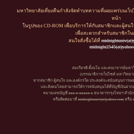
มหาวิทยาลัยเที่ยงคืนกำลังจัดทำบทความที่เผยแพร่บนเว็ปไ
หน้า
ในรูปของ CD-ROM เพื่อบริการให้กับสมาชิกและผู้สนใ
เพื่อสะดวกสำหรับสมาชิกใน
สนใจสั่งซื้อได้ที่
midnightuniv(at
midnight2545(at)yaho
สมเกียรติ ตั้งนโม และคณาจารย์มหาวิ
(บรรณาธิการเว็ปไซค์ มหาวิทยาลั
หากสมาชิก ผู้สนใจ และองค์กรใด ประสงค์จะสนับสนุนการเผยแ
และสังคมไทยสามารถให้การสนับสนุนได้ที่บัญชีเงินฝากอ
หมายเลขบัญชี
xxx-x-xxxxx-x
ธนาคารกรุงไทยฯ สำนักง
หรือติดต่อมาที่
midnightuniv(at)yahoo.com
หรือ