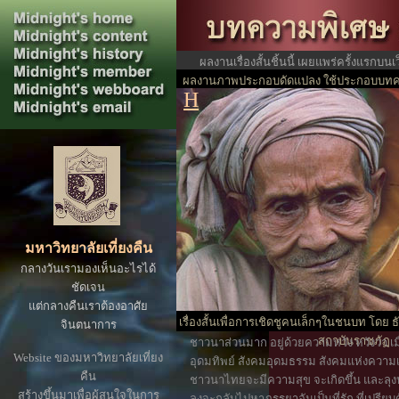
ผลงานเรื่องสั้นชิ้นนี้ เผยแพร่ครั้งแรกบน
ผลงานภาพประกอบดัดแปลง ใช้ประกอบบทคว
ปร
H
เที่ยงคืน
มหาวิทยาลัยเที่ยงคืน
กลางวันเรามองเห็นอะไรได้
ชัดเจน
แต่กลางคืนเราต้องอาศัย
เรื่องสั้นเพื่อการเชิดชูคนเล็กๆในชนบท โดย ธั
จินตนาการ
สถาบันราชภัฏ
ชาวนาส่วนมาก อยู่ด้วยความหวัง หวังว่า เมื
Website ของมหาวิทยาลัยเที่ยง
อุดมทิพย์ สังคมอุดมธรรม สังคมแห่งคว
คืน
ชาวนาไทยจะมีความสุข จะเกิดขึ้น และลุงหวั
สร้างขึ้นมาเพื่อผู้สนใจในการ
ลุงจะกลับไปหาภรรยาอันเป็นที่รัก ที่เปรีย