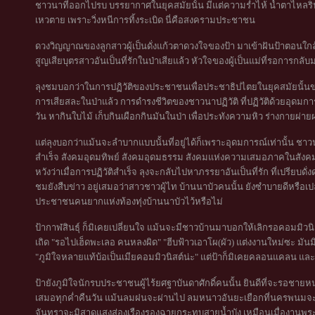
ชาวนาที่ออกไปรบ บรรยากาศในยุคสมัยนั้น มีแต่ความร่ำไห้ น้ำตาไหล
เหวตาย เพราะวิ่งหนีการทิ้งระเบิด นี่คือสงครามประชาชน
ดวงวิญญาณของลูกสาวผู้เป็นดั่งแก้วตาดวงใจของป้า มาเข้าฝันป้าตอนใกล้ส
สูญเสียบุตรสาวอันเป็นที่รักในป่าเสียแล้ว หัวใจของผู้เป็นแม่ที่รอการกล
ลุงชมบอกว่าในการปฏิวัติของประชาชนเพื่อประชาธิปไตยในยุคสมัยนั้
การเสียสละในป่าแล้ว การดำรงชีวิตของชาวนาปฏิวัติ ที่ปฏิวัติด้วยอุดมกา
วัน หากินใบไม้ เก็บกินเผือกกินมันในป่า เพื่อประทังความหิว ร่างกายผ
แต่ลุงบอกว่าแม้นจะลำบากแบบนั้นที่อยู่ได้ก็เพราะอุดมการณ์เท่านั้น ชาวน
สำเร็จ สังคมอุดมทิพย์ สังคมอุดมธรรม สังคมแห่งความเสมอภาคในสังค
หวังว่าเมื่อการปฏิวัติสำเร็จ ลุงจะกลับไปหาภรรยาอันเป็นที่รัก ที่เปรียบดั
ชมยังสืบข่าว อยู่เสมอว่าสาวชาวผู้ไท บ้านนาบัวคนนั้น ยังซำบายดีหรือเป
ประชาชนคนยากแห่งท้องทุ่งบ้านนาบัวไว้หรือไม่
ป้ากาฬสินธุ์ ก็มิเคยเปลี่ยนใจ แม้นจะมีชาวบ้านมาบอกให้เลิกรอคอมมิวน
เถิด "รอไปเฮ็ดพะเลอ คนหลงผิด" "ฮีบฟ้าวเอาโผ(ผัว) แต่งงานใหม่ซะ มั
"ภูมิใจหลายแท้บ้อเป็นเมียคอมมิวนิสต์น่ะ" แต่ป้าก็มิเคยคลอนแคลน แ
ป้ายังภูมิใจนักรบประชาชนผู้ไร้ยศฐาบันดาศักดิ์คนนั้น ยินดีที่จะรอชายห
เสมอทุกค่ำคืนวัน แม้นลมฝนจะผ่านไป ลมหนาวอันยะเยือกที่นครพนมจะพัดม
จันทราจะมิสาดแสงส่องเรืองรองฉายกระทบสายน้ำบัง เหมือนเมื่องานพระธา