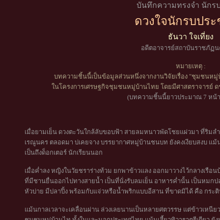
บันทึกความทรงจำ นักร
ดวงใจนักรบปร
ธันวา ใจเที่ยง
อดีตอาจารย์สถาบันราชภัฏ
หมายเหตุ :
บทความชิ้นนี้เป็นข้อมูลส่วนหนึ่งจากงานวิจัยเรื่อง "ชุมชนหมู่
ในโครงการเศรษฐกิจชุมชนหมู่บ้านไทย โดยมีศาสตราจารย์ ดร.
(บทความชิ้นนี้ยาวประมาณ 7 หน้
เมื่อยามเย็น ดวงตะวันใกล้ลับขอบฟ้า สายลมหนาวพัดโชยแผ่วมา ที่ริมลำน้ำ
เรณูนคร ตลอดมา บ่เคยจาง บรรยากาศหมู่บ้านชนบท ยังคงเงียบสงบ แม้นจะผ
เป็นถึงด็อกเตอร์ นักเรียนนอก
เมื่อค่ำลง หญิงในวัยชราร่างท้วม ยกพาข้าวแลง ออกมาวางไว้กลางเรื
ที่มีชานยื่นออกไปทางสายน้ำ เป็นที่นั่งรับลมเย็น อาหารค่ำนั้น เป็นหมกปล
หัวบ่าย มีปลาปิ้ง พร้อมกับแจ่วหรือน้ำพริกแบบอีสาน ที่ขาดมิได้ คือ กระต
แม้นกาลเวลาจะเคลื่อนผ่าน ล่วงเลยนานเป็นหลายศตวรรษ แต่ข้าวเหนียวก
ชุมชนหมู่บ้านไท ทั้งในและนอกประเทศไทย แม้นเสี้ยวทิวาราตรีเดียว ยัง