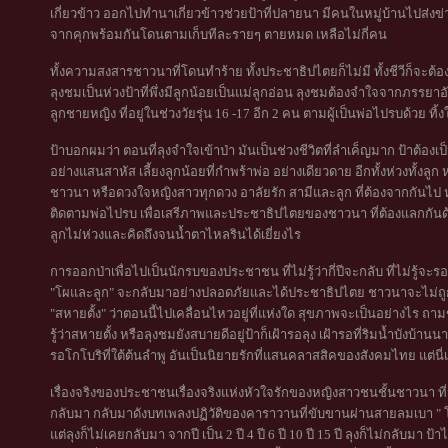
เกี่ยวข้าว ออกไปทำนาเกี่ยวข้าวช่วยป้าที่ปลายนา มีคนในหมู่บ้านไปส่ง
จากคุกพร้อมกันโดนตามเก็บทีละรายๆ ตายหมด เหลือไม่กี่คน
ทั้งความสงสารชาวนาที่โดนทำร้าย ทั้งประชาธิปไตยก็ไม่มี ทั้งชีวีก็จะต้องถ
ลุงชมเป็นห่วงป้าที่พึ่งมีลูกน้อยเป็นแม่ลูกอ่อน ลุงชมต้องจำใจจากภรรยาอ
ลูกชายหญิง ที่อยู่ในช่วงวัยรุ่น 16 -17 อีก 2 คน ตามผู้เป็นพ่อไปรบด้วย ทิ้ง
ป้าบอกผมว่า ตอนที่ลุงจำใจเข้าป่า มันเป็นช่วงชีวิตที่ลำเค็ญมาก ป้าต้องเ
อย่างแสนสาหัส เลี้ยงลูกน้อยที่กำพร้าพ่อ อย่างเดียวดาย อีกทั้งห่วงทั้งลู
ชาวนา หรือดวงใจหญิงสาวทุกดวง อาลัยรัก สามีและลูก ที่ต้องจากกันไป ห่วงแ
ติดตามพ่อไปรบ เพื่อเสรีภาพและประชาธิปไตยของชาวนา ที่ต้องแลกกันด้วยเลื
ลูกไม่ห่วงและคิดถึงจนน้ำตาไหลรินได้เยี่ยงไร
การออกป่าเพื่อไปเป็นนักรบของประชาชน ที่ไม่รู้ว่ากี่ปีจะกลับ ที่ไม่รู้จะ
"โผและลูก" จะกลับมาอย่างปลอดภัยและได้ประชาธิปไตย ชาวนาจะไม่ถูกเอ
"สหายตั้ง" ว่าตอนนี้ไปเคลื่อนไหวอยู่ที่แห่งใด สุขภาพจะเป็นอย่างไร ถา
รู้ว่าสหายตั้ง หรือลุงชมยังสบายดีอยู่ป้าก็เฝ้ารอลุง เฝ้ารอที่ริมน้ำบังบ้า
รอโกโบริที่ใต้ต้นลำพู อันเป็นนิยายรักที่แสนคลาสสิคของสังคมไทย แต่นี่เป
เรื่องจริงของประชาชนเรื่องจริงแห่งหัวใจรักของหญิงสาวชนชั้นชาวนา ที่มี
กลับมา กลับมาดังบทเพลงปฏิวัติของคาราวานที่ขับขานผ่านสายลมเบา "
แต่ลุงก็ไม่เคยกลับมา จากปี เป็น 2 ปี 4 ปี 6 ปี 10 ปี 15 ปี ลุงก็ไม่กลับมา ป