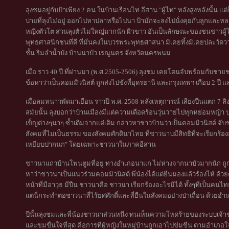
ลุงชมอยู่กับป้าเพียง 2 คน ในบ้านเรือนไท อีสาน "ผู้ไท" หลังสูงหลังนั้น แต่
บ่ายที่ลุงไม่อยู่ ออกไปหาปลาหรือไปนา ป้ามักจะลงไปนั่งคุยกับลูกและหล
หญิงตัวโต ส่วนลุงตัวไม่ใหญ่มากนัก ผิวขาว อันเป็นลักษณะของชนชาวผู้ไ
พุทธศาสนิกชนที่ดี ที่มั่นคงในบวรพระพุทธศาสนา มิเคยทิ้งมิเคยปละวัดวา
ชั้น ริมลำน้ำบัง บ้านนาบัว เรณูนคร จังหวัดนครพนม
เมื่อ ราว 40 ปี ที่ผ่านมา (พ.ศ.2505-2506) ลุงชม เคยโดนจับพร้อมกับชายช
ข้อหาว่าเป็นคอมมิวนิสต์ ถูกส่งไปขังที่อุดรธานี และกรุงเทพฯ เกือบ 2 
เมื่อลมหนาวพัดมาเยือน ราวปี พ.ศ. 2508 หลังเหตุการณ์ เสียงปืนแตก 7 ส
สมัยนั้น ลุงบอกว่าบ้านเมืองมีแต่ความเดือดร้อนวุ่นวายไปทุกหย่อมหญ้า 
เข็ญต่างๆนาๆ ซ้ำเติมจากแต่เดิม กล่าวหาชาวบ้านว่าเป็นคอมมิวนิสต์ จ
สังคมที่ไม่เป็นธรรม ของสังคมศักดินาไทย ที่ชาวนาบ่มีสิทธิที่จะเรียก
เหยียบปากนก" โดยเฉพาะชาวนาในภาคอีสาน
ชาวนาแถวบ้านโพนตูมที่อยู่ ทางอำเภอนาแก ไม่ห่างจากนาบัวมากนัก ถูกเจ
หาว่าชาวนาเป็นแนวร่วมคอมมิวนิสต์ พี่น้องได้แต่ยืนมองแล้วร้องไห้ ด้
หน้าที่มีอาวุธ มีปืน ชาวนาคือ ชาวนา เรียกร้องอะไรมิได้ ทั้งๆที่เป็นค
แต่นี่กระทำต่อชาวนาที่ไร้ยศศักดิ์และที่ยืนในสังคมอย่างป่าเถื่อน ด้วย
ปีนั้นลุงชมและพี่น้องชาวนาส่วนหนึ่ง ทนเห็นความโหดร้ายของระบบเจ้าข
และขมขื่นใจที่สุด คือการที่ผู้หญิงในหมู่บ้านถูกเอาไปข่มขืน ตามอำเภ