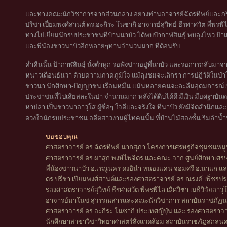
และทางคณะนักวิชาการจากส่วนกลาง อย่างท่านอาจารย์ฉัตรทิพย์และภริย
ปรีชา เปี่ยมพงศ์สานต์ ดร.อะกิระ โนซากิ อาจารย์สุวิทย์ ธีรศาศวัต พี่พรพ
ทางไปเยี่ยมนักรบประชาชนที่บ้านนาบัว ได้พบป้ากาฬสินธุ์ พบลุงไหว ป้าแตงอ
และพี่น้องชาวนาบัวอีกหลายๆท่านจำนวนมาก ที่ต้อนรับ
ค่ำคืนนั้น ป้ากาฬสินธุ์ นั่งต่ำหูก รอฟังข่าวอยู่ที่นาบัว และรอการกลั
หนาวเดือนธันวา ด้วยความภาคภูมิใจ แม้ลุงชมจะเลิกรา การปฏิวัติใน
ชาวนา นักศึกษา-ปัญญาชน เรือนหมื่น แม้นหลายคนจะละลืมอุดมการณ
ประชาชนที่ไปเสียสละในป่า จำนวนมาก หลังได้ดิบได้ดี มีเงิน มียศฐาบันด
หาปลา เป็นชาวนาอาวุโส ผู้ซื่อๆ ใจดีและจริงใจ ที่นาบัว ยังมีจิตสำนึกแ
ดวงใจนักรบประชาชน อดีตสาวงามผู้ไทคนนั้น ที่บ้านไม้สองชั้น ริมลำน้ำบ
ขอขอบคุณ
ศาสตราจารย์ ดร.ฉัตรทิพย์ นาถสุภา โครงการเศรษฐกิจชุมชนหมู่บ
ศาสตราจารย์ ดร.ผาสุก พงษ์ไพจิตร และคณะ จาก ศูนย์ศึกษาเศรษ
พี่น้องชาวนาบัว อ.เรณูนคร ดงอินำ หนองแคน จอมศรี อ.นาแก และ
ดร.ปรีชา เปี่ยมพงศ์สานต์และรองศาสตราจารย์ ดร.ณรงค์ เพ็ชรปร
รองศาสตราจารย์สุวิทย์ ธีรศาศวัต พี่พรพิไล เลิศวิชา เมธีวิจัยอาว
อาจารย์มาโนช สุวรรณสารและคณะนักวิชาการ สถาบันราชภัฏน
ศาสตราจารย์ ดร.อะกีระ โนซากิ ประเทศญี่ปุ่น และ รองศาสตราจา
นักศึกษาสาขาวิชาวิทยาศาสตร์สิ่งแวดล้อม สถาบันราชภัฏสกลนค