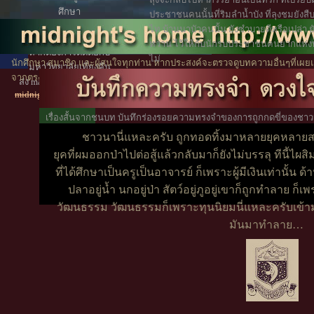
ศึกษา
ประชาชนคนนั้นที่ริมลำน้ำบัง ที่ลุงชมยังสืบ
โดยไม่จำกัดคุณวุฒิ
ไท บ้านนาบัวคนนั้น ยังซำบายดีหรือเปล่า ย
หวาน ไว้ให้กับนักรบประชาชนคนยากแห่งท้อ
หากต้องการติดต่อกับ
ไม่
นักศึกษา สมาชิก และผู้สนใจทุกท่าน หากประสงค์จะตรวจดูบทความอื่นๆที่เผยแ
มหาวิทยาลัยเที่ยงคืน
จากตรงนี้
ไปหน้าสารบัญ
ส่ง mail ตามที่อยู่ข้างล่างนี้
midnight2545(at)yahoo.com
เรื่องสั้นจากชนบท บันทึกร่องรอยความทรงจำของการถูกกดขี่ของชาวนา 
ไม่เป็นธรรมในอดีต
ชาวนานี่แหละครับ ถูกทอดทิ้งมาหลายยุคหลาย
ยุคที่ผมออกป่าไปต่อสู้แล้วกลับมาก็ยังไม่บรรลุ ทีนี้ไผ
ที่ได้ศึกษาเป็นครูเป็นอาจารย์ ก็เพราะผู้มีเงินเท่านั้
ปลาอยู่น้ำ นกอยู่ป่า สัตว์อยู่ภูอยู่เขาก็ถูกทำลาย ก็
วัฒนธรรม วัฒนธรรมก็เพราะทุนนิยมนี่แหละครับเข้า
มันมาทำลาย…