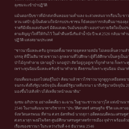
ลุงชมจะเข้าป่าปฏิวัติ
แม้นดอกปีบขาวที่มักส่งกลิ่นหอมยามค่ำแลง จะล่วงหล่นจากเรือนใบ ขาวพ
หวน แต่ป้า ผู้เป็นดังดวงใจนักรบประชาชน ก็ยังคอยการกลับคืนมาของลุง บ
ราตรีมีเพียงแสงจันทร์ มีดังแสงตะวันมั่นขอบฟ้า มอบร่างกายจิตใจเป็นประ
ตามสัญญาใจที่ให้กันไว้ ในค่ำคืนหนึ่งริมลำน้ำบัง ปี พ.ศ.2526 กลับมาทำ
ปฏิวัติ แห่งสยามประเทศ
"ชาวนานี่แหละครับ ถูกทอดทิ้งมาหลายยุคหลายสมัย ไม่เคยเห็นความสำคั
บรรลุ ทีนี้ไผสิมาช่วยชาวนา ลูกหลานที่ไปศึกษา ผู้ที่ได้ศึกษาเป็นครูเป็นอ
ป่าไม้ถูกทำลาย ปลาอยู่น้ำ นกอยู่ป่า สัตว์อยู่ภูอยู่เขาก็ถูกทำลาย ก็เพ
เพราะทุนนิยมนี่แหละครับเข้ามาทำลาย ศีลธรรมก็เพราะทุนนิยม มันม
ก่อนที่ผมจะออกไปต่อสู้ในป่า คิดมาแล้วชาวไร่ชาวนาถูกดูถูกเหยียดหย
จนกระทั่งถึงรัฐบาลปัจจุบัน ตั้งแต่มีรัฐบาลทีแรกมา มาถึงรัฐบาลปัจจุบัน 2
มองขึ้นไปเทิงฟ้า บ่ได้เหลียวหน้าลงมาดิน"
ลุงชม อภิปราย อย่างเด็ดเดี่ยว ฉะฉาน ในฐานะชาวนาอาวุโส แห่งบ้านนาบั
2546 ในงานสัมมนาทางวิชาการ "ประวัติศาสตร์ เศรษฐกิจ ชีวิต และทา
จังหวัดนครพนม ที่ท่าน ศ.ดร.ฉัตรทิพย์ นาถสุภา อดีตคณบดีคณะเศรษฐศ
ศ.ดร.ผาสุก พงษ์ไพจิตร ศูนย์ศึกษาเศรษฐศาสตร์การเมือง จุฬาฯ พร้อมด้วยก
เรื่องของชาวนา ในระหว่างวันที่ 4-8 ธันวาคม 2546