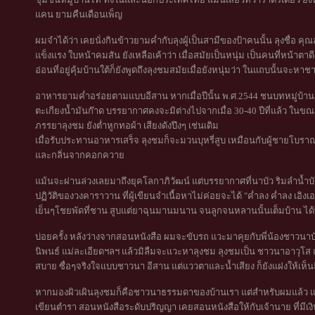
แคน ยามคืนเดือนเพ็ญ
ผมจำได้ว่า เคยนั่งกินข้าวยามค่ำกับลุงผู้เป็นสามีของป้าคนนั้น ลุงชื่อ คุ
แข็งแรง ใบหน้าคมสัน ยังเหลือเค้าว่า เมื่อสมัยเป็นหนุ่ม เป็นคนที่หน้าต
อ่อนที่อยู่คุ้มบ้านใต้ก็ยังพูดถึงลุงชมสมัยเมื่อยังหนุ่มว่า ในแถบนั้นจะหา
อาหารยามค่ำอร่อยตามแบบอีสาน หากเมื่อปีนั้น พ.ศ.2544 ชนบทหมู่บ้าน
ตะเกียงน้ำมันก๊าด บรรยากาศคงจะมิต่างไปจากเมื่อ 30-40 ปีที่แล้ว ในขณ
ภรรยาลุงชม ยังต่ำหูกทอผ้า เสียงดังปึงๆ เช่นเดิม
เมื่อรับประทานอาหารเสร็จ ลุงชมก็จะมวนบุหรี่สูบ เหมือนกับผู้ชายโบรา
และกลิ่นจากคอกควาย
แม้นจะผ่านล่วงเลยมาถึงยุคโลกาภิวัฒน์ แต่บรรยากาศที่นาบัว ริมลำน้ำ
ปฏิวัติของวงคาราวาน ที่ผู้เขียนจำเนื้อหาไม่ค่อยจะได้ "ค่ำลง ค่ำลง เ
เย็นๆโชยพัดที่ชาน สูบแต่ยาฉุนมานมนาน จนลูกจนหลานนั้นเต็มบ้าน ได
บ่อยครั้ง หลังว่างจากสอนหนังสือ ผมจะขับรถ แวะมาคุยกับพี่น้องชาวนาบัว เ
นิพนธ์ แม่ละเอียดฯลฯ แล้วมิลืมจะแวะหาลุงชม ลุงชมเป็น ชาวนาอาวุโส แห
สบาย ซื่อๆจริงใจแบบชาวนา อีสาน แต่แววตาและน้ำเสียง ก็ยังแฝงให้เห็น
หากมองผิวเผินลุงชมก็คือชาวนาธรรมดาของบ้านเรา แต่สำหรับผมแล้ว 
เขียนตำรา สอนหนังสือระดับปริญญา เคยสอนหนังสือให้กับเจ้านาย ที่มีเงิน