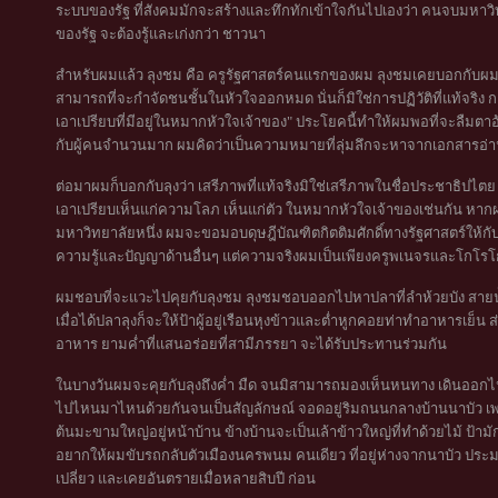
ระบบของรัฐ ที่สังคมมักจะสร้างและทึกทักเข้าใจกันไปเองว่า คนจบมหาวิทยา
ของรัฐ จะต้องรู้และเก่งกว่า ชาวนา
สำหรับผมแล้ว ลุงชม คือ ครูรัฐศาสตร์คนแรกของผม ลุงชมเคยบอกกับผมที่บ
สามารถที่จะกำจัดชนชั้นในหัวใจออกหมด นั่นก็มิใช่การปฏิวัติที่แท้จริง กา
เอาเปรียบที่มีอยู่ในหมากหัวใจเจ้าของ" ประโยคนี้ทำให้ผมพอที่จะลืมต
กับผู้คนจำนวนมาก ผมคิดว่าเป็นความหมายที่ลุ่มลึกจะหาจากเอกสารอ่า
ต่อมาผมก็บอกกับลุงว่า เสรีภาพที่แท้จริงมิใช่เสรีภาพในชื่อประชาธิปไ
เอาเปรียบเห็นแก่ความโลภ เห็นแก่ตัว ในหมากหัวใจเจ้าของเช่นกัน 
มหาวิทยาลัยหนึ่ง ผมจะขอมอบดุษฎีบัณฑิตกิตติมศักดิ์ทางรัฐศาสตร์ให้กับลุง
ความรู้และปัญญาด้านอื่นๆ แต่ความจริงผมเป็นเพียงครูพเนจรและโกโรโก
ผมชอบที่จะแวะไปคุยกับลุงชม ลุงชมชอบออกไปหาปลาที่ลำห้วยบัง สายน้ำ
เมื่อได้ปลาลุงก็จะให้ป้าผู้อยู่เรือนหุงข้าวและต่ำหูกคอยท่าทำอาหารเย็น
อาหาร ยามค่ำที่แสนอร่อยที่สามีภรรยา จะได้รับประทานร่วมกัน
ในบางวันผมจะคุยกับลุงถึงค่ำ มืด จนมิสามารถมองเห็นหนทาง เดินออกไ
ไปไหนมาไหนด้วยกันจนเป็นสัญลักษณ์ จอดอยู่ริมถนนกลางบ้านนาบัว เพร
ต้นมะขามใหญ่อยู่หน้าบ้าน ข้างบ้านจะเป็นเล้าข้าวใหญ่ที่ทำด้วยไม้ ป้าม
อยากให้ผมขับรถกลับตัวเมืองนครพนม คนเดียว ที่อยู่ห่างจากนาบัว ประม
เปลี่ยว และเคยอันตรายเมื่อหลายสิบปี ก่อน