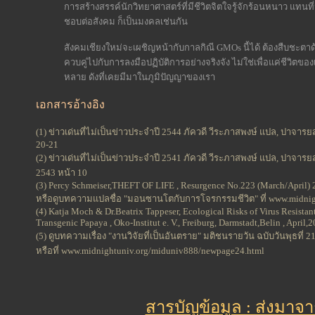
การสร้างสรรค์นักวิทยาศาสตร์ที่มีชีวิตจิตใจรู้จักร้อนหนาว แทนที่
ชอบต่อสังคม ก็เป็นมงคลเช่นกัน
สังคมเชียงใหม่จะเผชิญหน้ากับกาลกิณี GMOs นี้ได้ ต้องสืบชะตาด
ควบคู่ไปกับการลงมือปฏิบัติการอย่างจริงจัง ไม่ใช่เพื่อแค่ชีวิตของเ
หลาย ดังที่เคยมีมาในภูมิปัญญาของเรา
เอกสารอ้างอิง
(1) ข่าวเด่นที่ไม่เป็นข่าวประจำปี 2544 ภัควดี วีระภาสพงษ์ แปล, ปาจารยส
20-21
(2) ข่าวเด่นที่ไม่เป็นข่าวประจำปี 2541 ภัควดี วีระภาสพงษ์ แปล, ปาจารยส
2543 หน้า 10
(3) Percy Schmeiser,THEFT OF LIFE , Resurgence No.223 (March/April) 
หรือดูบทความแปลชื่อ "มอนซานโตกับการโจรกรรมชีวิต" ที่ www.midnig
(4) Katja Moch & Dr.Beatrix Tappeser, Ecological Risks of Virus Resistan
Transgenic Papaya , Oko-Institut e. V., Freiburg, Darmstadt,Belin , April,
(5) ดูบทความเรื่อง "งานวิจัยที่เป็นอันตราย" มติชนรายวัน ฉบับวันพุธที่ 
หรือที่ www.midnightuniv.org/miduniv888/newpage24.html
สารบัญข้อมูล : ส่งมาจ