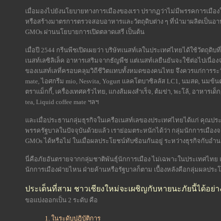
เมื่อมองไปยังนโยบายทางการเมืองของเรา ปรากฏว่าไม่มีพรรคการเมือง
หรือสร้างมาตรการตรวจสอบอาหารและวัตถุดิบต่าง ๆ ที่นำมาผลิตเป็นอา
GMOs ผ่านนโยบายการเปิดตลาดเสรี เป็นต้น
เมื่อปี 2544 กรีนพีชเปิดเผยว่า บริษัทเนสท์เลในประเทศไทยได้ใช้วัตถุดิบที
เนสท์เลซิลิเล็ค อาหารเสริมจากธัญพืช แต่เนสท์เลยืนยันจะใช้ต่อไปเนื่องจ
ของเนสท์เลที่ครอบคลุมวิถีชีวิตแทบทั้งหมดของคนไทย จึงควรแก่การระวังภั
mate, ไอศกรีม mio, Nesvita, Yogurt แลคโตบาซิลลัส LC1, นมสด, นมข้นตราหม
ตราแม็กกี้, เครื่องเทศครัวไทย, แกงส้มผงสำเร็จ, ต้มข่า, พะโล้, อาหารเด็
tea, Liquid coffee mate ฯลฯ
และเมื่อประธานกลุ่มธุรกิจในเครือเนสท์เลของประเทศไทยได้แก่ คุณประย
พรรครัฐบาลในปัจจุบันด้วยแล้ว เราย่อมตระหนักได้ว่า กลุ่มนักการเม
GMOs ได้หรือไม่ ในเมื่อผลประโยชน์ทับซ้อนกันอยู่ ระหว่างธุรกิจกับอำน
นี่คือภัยอันตรายจากกลุ่มชาติพันธุ์นักการเมือง ไม่เฉพาะในประเทศไทย แ
นักการเมืองฝ่ายไหน ฝ่ายค้านหรือรัฐบาลก็ตาม เบื้องหลังคือกลุ่มผลประโย
ประเด็นที่สาม ชาวเชียงใหม่จะเผชิญกับหายนะภัยนี้ได้อย่า
ขอแบ่งออกเป็น 2 ระดับ คือ
1. ในระดับปฎิบัติการ