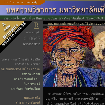
The Alternative University
เผยแพร่ครั้งแรกวันที่ ๐๑ มิถุนายน ๒๕๔๗: มหาวิทยาลัยเที่ยงคืนไม่สงวนลิขสิ
R
ประโยชน์ทางวิชาการ
ผลงานภาพประกอบดัดแปลง ใช้ประกอบบทคว
ทุกคน
relate topic
010647
release date
บทความมหาวิทยาลัยเที่ยงคืน
ลำดับที่ 394 หัวเรื่อง
ภัยเงียบของเทคโนโลยีชีวภาพ
ชัชวาล ปุญปัน
ภาควิชาฟิสิกส์ คณะ
วิทยาศาสตร์
มหาวิทยาลัยเชียงใหม่
ชาวล้านนา มีจักรวาลวิทยาทางความคิดแตกต่
เผยแพร่ เพื่อ
มนุษย์ไม่สามารถจะไล่ล่าธรรมชาติได้ หากแต่
สาธารณประโยชน์
สำนึกบุญคุณในเครือข่ายที่สลับซับซ้อนของธ