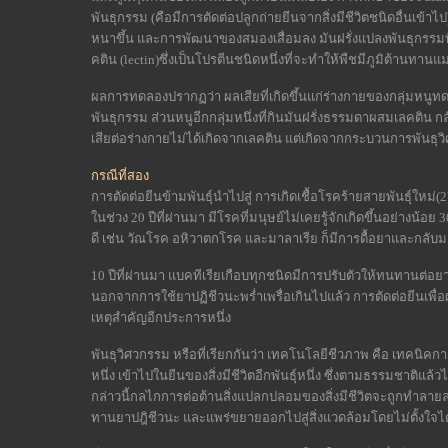
พันธุกรรม (คือมีการตัดต่อปลูกถ่ายยีนจากสิ่งมีชีวิตชนิดอื่นเข้าไ
หนาขึ้น และการพัฒนาของสมองเสื่อมลง มันฝรั่งแปลงพันธุกรรมที่ใ
คติน (lectin)ซึ่งเป็นโปรตีนชนิดหนึ่งที่จะทำให้พืชมีภูมิต้านทานแ
ผลการทดลองปรากฏว่า ผลเสียที่เกิดขึ้นแก่ร่างกายของกลุ่มหนูทดลอ
พันธุกรรม ส่วนหนูอีกกลุ่มหนึ่งที่กินมันฝรั่งธรรมดาผสมเลคติน ก
เสียต่อร่างกายไม่ได้เกิดจากเลคติน แต่เกิดจากกระบวนการพันธ
กรณีที่สอง
การตัดต่อยีนข้ามพันธุ์นำไปสู่ การเกิดเชื้อโรคร้ายสายพันธุ์ใหม่(2
ในช่วง 20 ปีที่ผ่านมา มีโรคที่มนุษย์ไม่เคยรู้จักเกิดขึ้นอย่างน้อย
ดี เช่น วัณโรค อหิวาตกโรค และมาลาเรีย ก็มีการดื้อยาและกลับ
10 ปีที่ผ่านมา แบคทีเรียเกือบทุกชนิดมีการปรับตัวให้ทนทานต่อยาม
นอกจากการใช้ยาปฏิชีวนะพร่ำเพรื่อเกินไปแล้ว การตัดต่อยีนเพื่อผ
เหตุสำคัญอีกประการหนึ่ง
พันธุวิศวกรรม หรือที่เรียกกันว่า เทคโนโลยีชีวภาพ คือ เทคนิคการตั
หนึ่ง เข้าไปในยีนของสิ่งมีชีวิตอีกพันธุ์หนึ่ง ซึ่งตามธรรมชาติแล
กล่าวนี้กลไกการต่อต้านสิ่งแปลกปลอมของสิ่งมีชีวิตจะถูกทำลายลง
ทานยาปฎิชีวนะ และแพร่ขยายออกไปสู่สิ่งแวดล้อมโดยไม่ตั้งใจได