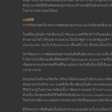
อันตรายขนาดไหนก็เหลือที่จะคาดเดาได้ เพราะในการปลูกพืช GM
พันธุ์ และพืชที่มียีนตัดต่อพันธุกรรมจะเข้าแทนที่เป็นตัวครอบงำ 
ไม่สามารถควบคุมได้เลย
กรณีที่สี่
การวิจัยล่าสุดเกี่ยวกับการตัดต่อพันธุกรรมมะละกอมีผลต่อสิ่งแวด
โดยที่ปัจจุบันมีการยิงยีนของไวรัสและแบคทีเรียเข้าไปในเซลล์มะ
ต้านทานโรคไวรัสจุดด่างวงแหวน โดยในรัฐฮาวาย สหรัฐอเมริกา ได้
(SunUp) และ เรนโบว์ (Rainbow) มาตั้งแต่ปี 2541 ซึ่งขณะนี้แพร่ไป
นักวิจัยพบว่า การตัดต่อพันธุกรรมพับพืชยืนต้น เช่น มะละกอนั้น ม
ไวรัส กับโปรตีนของยีนที่ตัดต่อเข้าไป(transgenic protein) รวมทั้งเ
เกิดผลกระทบกับสรรพชีวิตที่สิ่งแวดล้อมร่วมกับพืชนั้น ทั้งนี้เน
เวลายาวนาน
ปัจจุบันยังไม่มีงานวิจัยใด ๆ ศึกษาได้ครอบคลุมไปถึงระบบการพึ่
พันธุกรรมกับฟังไจ และ แบคทีเรีย ที่อาศัยอยู่ในดิน และครอบคลุ
ชีวิตร่วมอยู่ในสภาพแวดล้อมนั้นว่ามีผลกระทบอย่างไร เพราะระบบชีว
ด้วยนั้น เป็นชุมชนสิ่งมีชีวิตที่สลับซับซ้อนมาก (very complex ecos
โดยไม่คาดคิด และส่งผลกระทบหลายลำดับขั้นตอนอย่างต่อเนื่
ผู้วิจัยสรุปว่า พืชยืนต้นนั้นเป็นส่วนร่วมขององค์รวมในข่ายใยห่ว