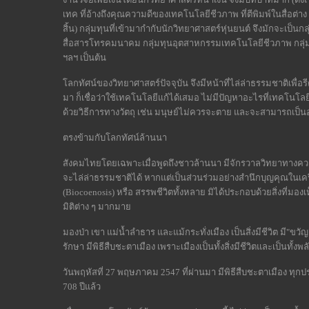
เทค ที่อ้างถึงคุณความดีของเทคโนโลยีชีวภาพ ที่ตีพิมพ์ในสื่อต่าง ๆ
สิ้น) กลุ่มทุนที่เข้ามากำกับนักวิทยาศาสตร์หุ่นยนต์ จึงมักจะเป็นก
สื่อสารโทรคมนาคม กลุ่มทุนอุตสาหกรรมเทคโนโลยีชีวภาพ กลุ
ฯลฯ เป็นต้น
โลกทัศน์ของวิทยาศาสตร์ปัจจุบัน จึงมีหน้าที่ไล่ล่าธรรมชาติเพื
มา ก็เชื่อว่าใช้เทคโนโลยีแก้ได้เสมอ ไม่มีปัญหาอะไรที่เทคโนโลยี
ด้วยวิธีการทางวัตถุ เช่น มนุษย์ไม่ควรจะตาย และจะสามารถเป็
ตรงข้ามกับโลกทัศน์ล้านนา
สังคมไทยโดยเฉพาะเมื่อพูดถึงชาวล้านนา มีจักรวาลวิทยาทางควา
จะไล่ล่าธรรมชาติได้ หากแต่เป็นส่วนร่วมอย่างสำนึกบุญคุณในเคร
(Biocoenosis) หรือ สรรพชีวิตทั้งหลาย มิได้ประกอบด้วยสิ่งที่มองเ
มิติต่าง ๆ มากมาย
มองป่า เขา แม่น้ำลำธาร และแม้กระทั่งเมือง เป็นสิ่งมีชีวิต มี"ขวัญ" 
รักษา มีพิธีสืบชะตาเมือง เพราะเมืองเป็นทั้งสิ่งมีชีวิตและเป็นทั้
วันพฤหัสที่ 27 พฤษภาคม 2547 ที่ผ่านมา มีพิธีสืบชะตาเมือง ทุกประตู
708 ปีแล้ว