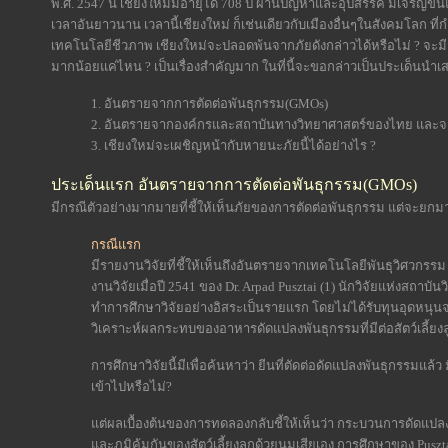
พ.ศ. 2547 นี้ เชียงใหม่มีอายุได้ 708 ปี ผ่านปัญหาและอุปสรรค มีเจริญข
เวลาอันยาวนาน เวลานี้เชียงใหม่ ก็เช่นเดียวกับเมืองอื่นๆในสังคมโลก ที่
เทคโนโลยีชีวภาพ เชียงใหม่จะปลอดพ้นจากภัยดังกล่าวได้หรือไม่ ? จะม
มากน้อยแค่ไหน ? เป็นเรื่องสำคัญมาก ในที่นี้จะขอกล่าวเป็นประเด็นนำ
1. อันตรายจากการตัดต่อพันธุกรรม(GMOs)
2. อันตรายจากองค์กรและสถาบันทางวิทยาศาสตร์ของไทย และจากก
3. เชียงใหม่จะเผชิญหน้ากับหายนะภัยนี้ได้อย่างไร ?
ประเด็นแรก อันตรายจากการตัดต่อพันธุกรรม(GMOs)
มีกรณีตัวอย่างมากมายที่ชี้ให้เห็นภัยของการตัดต่อพันธุกรรม แต่จะยกมาเ
กรณีแรก
มีรายงานวิจัยที่ชี้ให้เห็นถึงอันตรายจากเทคโนโลยีพันธุวิศวกรรม 
งานวิจัยเมื่อปี 2541 ของ Dr. Arpad Pusztai (1) นักวิจัยแห่งสถาบัน
ทำการศึกษาวิจัยอย่างอิสระเป็นรายแรก โดยไม่ได้รับทุนอุดหนุ
วิเคราะห์ผลกระทบของอาหารดัดแปลงพันธุกรรมที่มีต่อสัตว์เลี้ยง
การศึกษาวิจัยนี้มีเพื่อค้นหาว่า ยีนที่ตัดต่อดัดแปลงพันธุกรรมแล้ว 
เข้าไปหรือไม่?
แต่ผลเบื้องต้นของการทดลองกลับชี้ให้เห็นว่า กระบวนการดัดแปล
และภูมิคุ้มกันของสัตว์เลี้ยงลูกด้วยนมเสียเอง การศึกษาของ Pusztai 