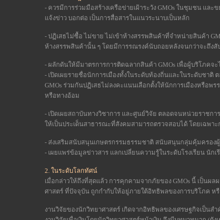
- ควรมีการร่วมมือสร้างเครือข่ายเฝ้าระวัง GMOs ในชุมชน และขยา
แจ้งข่าว บอกต่อ เป็นการสื่อสารในแนวระนาบเป็นหลัก
-
ปฏิเสธไม่ซื้อ ไม่ขาย ไม่เข้าห้างสรรพสินค้าที่จำหน่ายสินค้า GM
ห้างสรรพสินค้านั้น ๆ โดยมีการรณรงค์นับถอยหลังจนกว่าจะถึงสัปด
-
ผลักดันให้มีมาตรการการติดฉลากสินค้า GMOs เพื่อผู้บริโภคจะไ
- เปิดเผยรายชื่อนักการเมืองทั้งในระดับท้องถิ่นและในระดับชาติ ตล
GMOs ร่วมกันปฏิเสธไม่ลงคะแนนเลือกตั้งให้นักการเมืองหรือพรร
หรือทางอ้อม
-
เปิดเผยสถาบันทางวิชาการ และศูนย์วิจัย ตลอดจนหน่วยราชการที่ท
ให้เป็นประเด็นสาธารณะที่สังคมสามารถตรวจสอบได้ โดยเฉพาะก
-
ส่งเสริมสนับสนุนเกษตรกรรมธรรมชาติ สนับสนุนกลุ่มคุ้มครองผู้
- เผยแพร่ข้อมูลข่าวสาร แลกเปลี่ยนความรู้ในระดับโรงเรียน นักเร
2. ในระดับโลกทัศน์
เมื่อกล่าวให้ถึงที่สุดแล้ว การคุกคามจากภัยของ GMOs นี้ เป็นผ
ศาสตร์ ที่ปัจจุบัน ถูกกำกับให้อยู่ภายใต้อิทธิพลของการบริโภค ห
งานวิจัยของนักวิทยาศาสตร์ เกิดจากอิทธิพลของเศรษฐกิจเป็นส
งานวิจัยเพื่อเงินโดยนักวิทยาศาสตร์หน้าเงิน จึงมีบทบาทมาก (