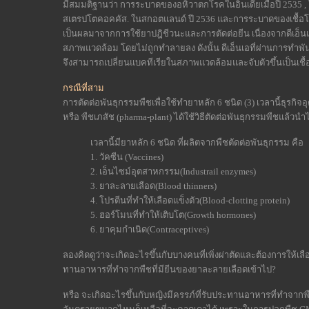
มีสมมติฐานว่า การระบาดของอหิวาตกโรคในอินเดียเมื่อปี 2535 ,
สเตรปโตคอคคัส. ในสกอตแลนด์ ปี 2536 และการระบาดของเชื้อโรค
เป็นผลมาจากการใช้ยาปฎิชีวนะและการตัดต่อยีน เนื่องจากดีเอ็
สภาพแวดล้อม โดยไม่ถูกทำลายลง ดังนั้น ดีเอ็นเอที่ผ่านการทำพัน
จึงสามารถเปลี่ยนแบคทีเรียในสภาพแวดล้อมและจับตัวขึ้นเป็นเชื
กรณีที่สาม
การตัดต่อพันธุกรรมพืชเพื่อใช้ทำยาหลัก 6 ชนิด (3) เวลานี้ธุร
หรือ พืชเภสัช (pharma-plant) ได้ใช้วิธีตัดต่อพันธุกรรมพืชแล้ว
เวลานี้มียาหลัก 6 ชนิด ที่ผลิตจากพืชตัดต่อพันธุกรรม คือ
1. วัคซีน (Vaccines)
2. เอ็นไซม์อุตสาหกรรม(Industrail enzymes)
3. ยาละลายเลือด(Blood thinners)
4. โปรตีนที่ทำให้เลือดแข็งตัว(Blood-clotting protein)
5. ฮอร์โมนที่ทำให้เติบโต(Growth hormones)
6. ยาคุมกำเนิด(Contraceptives)
ลองคิดดูว่าจะเกิดอะไรขึ้นกับบางคนที่เพิ่งผ่าตัดและต้องการให้เล
ทานอาหารที่ทำจากพืชที่มียีนของยาละลายเลือดเข้าไป?
หรือ จะเกิดอะไรขึ้นกับหญิงมีครรภ์ที่รับประทานอาหารที่ทำจากพื