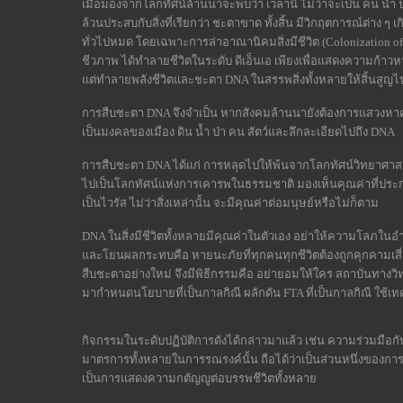
เมื่อมองจากโลกทัศน์ล้านนาจะพบว่า เวลานี้ ไม่ว่าจะเป็น คน น้ำ ป
ล้วนประสบกับสิ่งที่เรียกว่า ชะตาขาด ทั้งสิ้น มีวิกฤตการณ์ต่าง 
ทั่วไปหมด โดยเฉพาะการล่าอาณานิคมสิ่งมีชีวิต (Colonization of
ชีวภาพ ได้ทำลายชีวิตในระดับ ดีเอ็นเอ เพียงเพื่อแสดงความก้าว
แต่ทำลายพลังชีวิตและชะตา DNA ในสรรพสิ่งทั้งหลายให้สิ้นสูญไ
การสืบชะตา DNA จึงจำเป็น หากสังคมล้านนายังต้องการแสวงหาคว
เป็นมงคลของเมือง ดิน น้ำ ป่า คน สัตว์และลึกละเอียดไปถึง DNA
การสืบชะตา DNA ได้แก่ การหลุดไปให้พ้นจากโลกทัศน์วิทยาศาสตร
ไปเป็นโลกทัศน์แห่งการเคารพในธรรมชาติ มองเห็นคุณค่าที่ประกอบขึ้
เป็นไวรัส ไม่ว่าสิ่งเหล่านั้น จะมีคุณค่าต่อมนุษย์หรือไม่ก็ตาม
DNA ในสิ่งมีชีวิตทั้งหลายมีคุณค่าในตัวเอง อย่าให้ความโลภใน
และโยนผลกระทบคือ หายนะภัยที่ทุกคนทุกชีวิตต้องถูกคุกคามเสี่
สืบชะตาอย่างใหม่ จึงมีพิธีกรรมคือ อย่ายอมให้ใคร สถาบันทางวิ
มากำหนดนโยบายที่เป็นกาลกิณี ผลักดัน FTA ที่เป็นกาลกิณี ใช
กิจกรรมในระดับปฏิบัติการดังได้กล่าวมาแล้ว เช่น ความร่วมมือ
มาตรการทั้งหลายในการรณรงค์นั้น ถือได้ว่าเป็นส่วนหนึ่งของการส
เป็นการแสดงความกตัญญูต่อบรรพชีวิตทั้งหลาย