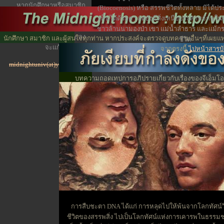
หากนักศึกษาหรือสมาชิก
(Biocoenosis) หรือ สรรพชีวิตทั้งหลาย มิได้ปร
ประสบ
เห็นได้ด้วยตา แต่ยังมีสิ่งเหนือประสาทจักษุใน
ปัญหาภาพและตัวหนังสือซ้อน
ชาวล้านนา
มองป่า เขา แม่น้ำลำธาร และแม้กระทั
กัน กรุณาลดขนาดของ font ลง
นักศึกษา สมาชิก และผู้สนใจทุกท่าน หากประสงค์จะตรวจดูบทความอื่นๆที่เผยแพร
ชีวิต
จะแก้ปัญหาได้
จากตรงนี้
ไปหน้าสารบ
midnightuniv(at)yahoo.com
บทความถอดเทปการอภิปรายเกี่ยวกับเรื่องของจีเอ็มโอ ภัย
โดยที่เราอาจไม่ทั
การสืบชะตา DNA ได้แก่ การหลุดไปให้พ้นจากโลกทัศน์ว
ชีวิตของสรรพสิ่ง ไปเป็นโลกทัศน์แห่งการเคารพในธรรมชาต