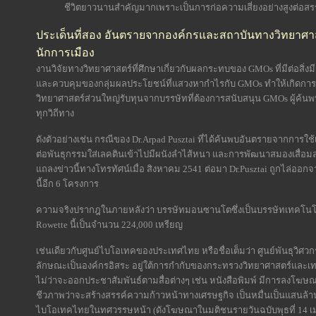
ชีวิตยาวนานสำคัญมากเพราะเป็นการก่อความเสี่ยงอย่างสูงต่อสรร
ประเด็นที่สอง อันตรายจากองค์กรและสถาบันทางวิทยาศาสต
นักการเมือง
งานวิจัยทางวิทยาศาสตร์ที่ศึกษาเกี่ยวกับผลกระทบของ GMOs ที่มีต่อสิ
และควบคุมของกลุ่มผลประโยชน์ที่แสวงหากำไรกับ GMOs ทำให้เกิดการเบี
วิทยาศาสตร์ส่วนใหญ่รับทุนจากบรรษัทที่ต้องการสนับสนุน GMOs ผู้ค
ทุกวิถีทาง
ดังตัวอย่างเช่น กรณีของ Dr.Arpad Pusztai ที่ได้ค้นพบอันตรายจากการใช้เ
ต่อพันธุกรรมใส่เลคตินเข้าไปมีผนังลำไส้หนา และการพัฒนาสมองเสื่อมลง ดั
แถลงข่าวนี้ทางโทรทัศน์เมื่อ สิงหาคม 2541 ต่อมา Dr.Pusztai ถูกไล่ออ
นี้อีก 6 โครงการ
ความจริงปรากฎในภายหลังว่า บรรษัทมอนซานโตซึ่งเป็นบรรษัทเทคโนโลยี
Rowette นี้เป็นจำนวน 224,000 เหรียญ
เช่นเดียวกับศูนย์ไบโอเทคของประเทศไทย หรือชื่อเต็มว่า ศูนย์พันธุวิศ
ลักษณะเป็นองค์กรอิสระ อยู่ใต้การกำกับของกระทรวงวิทยาศาสตร์และเท
ไม่ว่าจะออกประชาสัมพันธ์ตามสื่อต่างๆ เช่น หนังสือพิมพ์ มีการลงโฆษ
ชีวภาพว่าจะสร้างสรรค์ความก้าวหน้าทางเศรษฐกิจ เป็นหมื่นเป็นแสน
ไบโอเทคไทยในทศวรรษหน้า (ดังโฆษณาในมติชนรายวันฉบับพุธที่ 14 เมษ