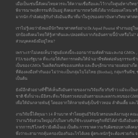
เมื่อเป็นเช่นนี้สังคมไทยควรจะให้ความเชื่อถือและไว้วางใจศูนย์ทางว
พิจารณาพฤติกรรมที่เป็นอยู่ สังคมสามารถหวังพึ่งได้มากน้อยแค่ไหน หรือ
มากนัก กำลังต่อสู้กับกำลังอันมหึมาที่มาในรูปของสถาบันทางวิทยาศาสตร์
เราไม่รู้เลยว่ายังพอมีนักวิทยาศาสตร์อย่าง Dr.Arpad Pusztai ทำงานอยู่
ปกป้องสังคมไทยให้รู้เท่าทันและปลอดพ้นจากภัยอันตรายนี้บ้างหรือไม
ส่วนบุคคลยังมีอยู่ไหม?
เพราะเราไม่เคยเห็นว่าศูนย์แห่งนี้จะออกมาร่วมคัดค้านมะละกอ GMOs 
FTA ของรัฐบาล ที่จะก่อให้เกิดการกดดันให้นำเอาพืชตัดต่อพันธุกรรมเข้
เป็นของ GMOs ในผลิตภัณฑ์ของเนสท์เล และอื่นๆอีกมากมายแต่อย่างใ
ที่ต้องลงมือทำกันเอง ไม่ว่าจะเป็นกลุ่มไบโอไทย (Biothai), กลุ่มกรีนพีช
เป็นต้น
ยังมีอีกตัวอย่างที่ชี้ให้เห็นถึงอันตรายของงานวิจัยเกี่ยวกับข้าว แม้จะเป็
ชาติ ซึ่งก็น่าจะมีอิสระที่จะวิจัยตรวจสอบอันตรายและผลกระทบของ GMOs
เพื่อให้มันกลายพันธุ์ โดยอยากให้กลายพันธุ์เป็นข้าวหอม ลำต้นเตี้ย และ
งานวิจัยนี้ได้ทุนมา 14 ล้านบาท ทำโดยศูนย์วิจัยนิวตรอนพลังงานสูง คณะว
ว่างานวิจัยส่วนใหญ่มุ่งไปในทางรับใช้ระบบเศรษฐกิจที่มิได้คำนึงถึงอัน
จากการบริโภคข้าวยิงดีเอ็นเอ เป็นต้น การขาดความรับผิดชอบทางสังคม
พึ่งว่าจะสามารถคุ้มครองป้องกันอะไรได้เลย ผู้ตระหนักรู้จะต้องช่วยกัน จ