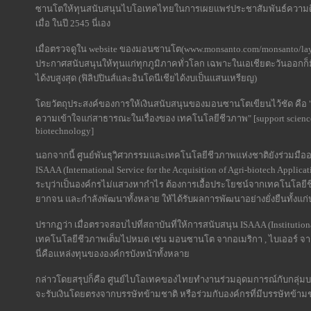
ซานโตให้ทุนสนับสนุนไบโอเทคไทยในการเผยแพร่ประชาสัมพันธ์ความดีง
เมื่อ ในปี 2545 นี่เอง
เมื่อตรวจดูใน website ของมอนซานโต(www.monsanto.com/monsanto/layout
ประกาศสนับสนุนให้ทุนแก่ทุกภูมิภาคทั่วโลก เฉพาะในเอเชียตะวันออกก็มี 
ได้งบสูงสุด (ฟิลิปปินส์และอินโดนีเชียได้งบเป็นแสนเหรียญ)
โดยวัตถุประสงค์ของการให้เงินสนับสนุนของมอนซานโตเขียนไว้ชัด คือ 
ความเข้าใจแก่สาธารณะในเรื่องของ เทคโนโลยีชีวภาพ" [support science 
biotechnology]
นอกจากนี้ ศูนย์พันธุวิศวกรรมและเทคโนโลยีชีวภาพแห่งชาติยังร่วมมืออ
ISAAA (International Service for the Acquisition of Agri-biotech Applicat
ระบุว่าเป็นองค์กรไม่แสวงหากำไร ต้องการเอื้อประโยชน์จากเทคโนโลยีช
ยากจน และกำลังพัฒนาทั้งหลาย ให้ได้รับผลการพัฒนาอย่างยั่งยืนทั้งแก
ปรากฏว่า เมื่อตรวจสอบไปที่สถาบันที่ให้การสนับสนุน ISAAA (Institutio
เทคโนโลยีชีวภาพเต็มไปหมด เช่น มอนซานโต จากอเมริกา , ไบเออร์ จากเ
นี่คือแหล่งทุนขององค์กรบังหน้าทั้งหลาย
กล่าวโดยสรุปก็คือ ศูนย์ไบโอเทคของไทยทำงานร่วมอุดมการณ์กับกลุ่มบรร
จะรับเงินโดยตรงจากบรรษัทข้ามชาติ หรือร่วมกับองค์กรที่มีบรรษัทข้าม