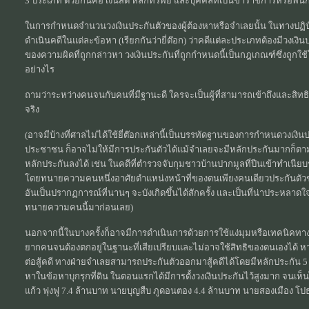
3 ประเภท ด้วยกันคือ เงินสด หลักทรัพย์ และบุคคลที่เป็นข้าราชการหรือพนั
ในการกำหนดจำนวนวงเงินประกันตัวของผู้ต้องหาหรือจำเลยนั้น ในทางปฏิบัติ
ดำเนินคดีในแต่ละข้อหา (เรียกกันว่ายี่ต๊อก) ว่าคดีแต่ละประเภทต้องมีวงเงิ
ของความผิดที่ถูกกล่าวหา วงเงินประกันที่ถูกกำหนดนี้เป็นกฎเกณฑ์ซึ่งถูก
อย่างไร
ถามว่าระหว่างคนจนกับคนที่มีฐานะดี ใครจะเป็นผู้ที่สามารถเข้าถึงและส
จริง
(อาจมีบ้างที่ศาลไม่ได้ใช้ยี่ต๊อกเหล่านี้เป็นบรรทัดฐานของการกำหนดวงเงิน
ประชาชน ก็อาจไม่ให้มีการประกันตัวได้แม้จำเลยจะมีหลักประกันมากก็ตาม
หลักประกันลงได้ เช่น ในคดีที่ตำรวจจับกุมชาวบ้านปากมูลที่ปีนเข้าทำเนียบ
โดยทนายความคนหนึ่งอาศัยตำแหน่งหน้าที่ของตนเพียงคนเดียวประกันตัว
อันเป็นปรากฏการณ์ที่นานๆ จะบังเกิดขึ้นได้สักครั้ง และเป็นที่น่าประหลาดใจ
ทนายความคนนี้มาก่อนเลย)
นอกจากนี้ในบางครั้งก็อาจมีการดำเนินการด้วยการใช้แง่มุมหรือเทคนิคทาง
ยากคนจนต้องตกอยู่ในฐานะที่เสียเปรียบและไม่อาจใช้สิทธิของตนเองได้ หาก
ต่อสู้คดี ทางฝ่ายจำเลยสามารถประกันตัวออกมาสู้คดีได้โดยมีหลักประกัน 5 
หาในข้อหาบุกรุกที่ดิน ในตอนแรกได้มีการตั้งวงเงินประกันไว้สูงมาก จนเห็น
แก้ว ฟุงฟู 7.4 ล้านบาท นายบุญสืบ ภูดอนตอง 4.4 ล้านบาท นายสองเมือง โป