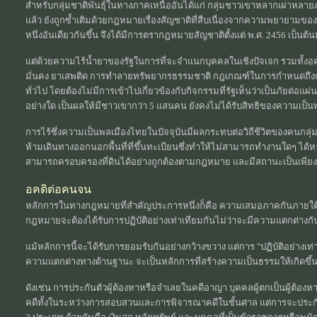
สำหรับกลุ่มชาติพันธุ์ในทางภาคเหนืออันได้แก่ กลุ่มชาวเขาหลากเผ่าหลายภา
แล้ว ยังถูกซ้ำเติมด้วยกฎหมายเรื่องสัญชาติที่สืบเนื่องจากความพยายามของ
หนึ่งอันเดียวกันขึ้น จึงได้มีการตรากฎหมายสัญชาติตั้งแต่ พ.ศ. 2456 เป็นต้
แต่ด้วยความไร้น้ำยาของรัฐในการที่จะจำแนกบุคคลในเชิงปัจเจก รวมทั้งอคต
มั่นคง ยาเสพติด การทำลายทรัพยากรธรรมชาติ กฎเกณฑ์ในการกำหนดถึงกา
ทั่วไป โดยต้องไม่มีการเข้าไปเกี่ยวข้องกับกิจกรรมที่รัฐเห็นว่าเป็นภัยต่อแผ่
อย่างใด เป็นผลให้มีชาวเขากว่า 5 แสนคน ยังคงไม่ได้รับสิทธิของความเป็
การไร้ซึ่งความเป็นพลเมืองไทยในปัจจุบันมีผลกระทบต่อวิถีชีวิตของคนกลุ่ม
ห้ามเดินทางออกนอกพื้นที่ที่ขึ้นทะเบียนซึ่งทำให้ไม่สามารถทำงานใดๆ ได้หา
สามารถครอบครองที่ดินได้อย่างถูกต้องตามกฎหมาย และมีสถานะเป็นเพียง
อคติต่อคนจน
หลักการในทางกฎหมายที่สำคัญประการหนึ่งก็คือ ความเสมอภาคกันภายใต้ก
กฎหมายจะต้องได้รับการปฏิบัติอย่างเท่าเทียมกันไม่ว่าจะมีความแตกต่างก
แม้หลักการนี้จะได้รับการยอมรับกันอย่างกว้างขวาง แต่การ "ปฏิบัติอย่างเท่
ความแตกต่างทางด้านฐานะ จะเป็นหลักการที่สร้างความเป็นธรรมให้เกิดขึ
ดังเช่น การประกันตัวผู้ต้องหาหรือจำเลยในคดีอาญา บุคคลผู้ตกเป็นผู้ต้องหา
คดีทั้งในระหว่างการสอบสวนและการพิจารณาคดีในชั้นศาล แต่การจะประกั