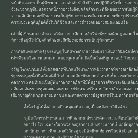
หน้าที่ของการเป็นผู้พิพากษา แต่กลับอ้างอิงไปถึงการปฏิบัติหน้าที่บางอย่าง
จึงจะปรากฏขึ้น นอกจากนี้การอ้างอิงถึงบุคลิกลักษณะที่ดีพอของการเป็นผู้
ว่า บุคลิกลักษณะที่ดีของการเป็นผู้พิพากษา ควรมีความหมายเพียงรูปร่างหน
ความประพฤติปฏิบัติทั้งในวิถีชีวิต และการดำรงตนอย่างสมถะเลยหรือ
เท่าที่ผู้เขียนพอจะจำความได้จากการศึกษาหลักวิชาชีพของนักกฎหมาย ไม่
พิการคือผู้ที่ไม่มีบุคลิกลักษณะดีเพียงพอต่อการเป็นผู้พิพากษา
การตัดสินของศาลรัฐธรรมนูญในทิศทางดังกล่าวจึงนับว่าเป็นคำวินิจฉัยที่ค
เท่าเทียมหรือความเสมอภาคของบุคคลนั้น ยังเป็นเรื่องที่ถูกครอบงำโดยทร
จรัญ โฆษณานันท์ ตั้งข้อสังเกตที่น่าสนใจประการหนึ่งว่าหากพิจารณาลึก
รัฐธรรมนูญซึ่งวินิจฉัยคดีนี้ ในจำนวนเสียงข้างมาก 8 คน ที่เห็นว่าระเบียบ
ตุลาการ 5 คนที่เคยเป็นผู้พิพากษาศาลฎีกาที่มีพื้นฐานการศึกษาระดับเนต
อดีตเอกอัครราชฑูตและศาสตราจารย์รัฐศาสตร์ในมหาวิทยาลัย ส่วนตุลาการเสีย
เชี่ยวชาญด้านกฎหมายมหาชน และศาสตราจารย์รัฐศาสตร์ในมหาวิทยาลัย
ทั้งนี้จรัญได้ตั้งคำถามถึงเหตุผลที่อาจอยู่เบื้องหลังการวินิจฉัยว่า
"ภูมิหลังการทำงานและการศึกษาดังกล่าว น่าคิดว่าจะสะท้อนนัยสำคั
อย่างไร โดยเฉพาะในกรณีของตุลาการเสียงข้างมากที่เป็นอดีตตุลากา
สถาบันตุลาการที่ตนเคยสังกัดอยู่ จะมีอิทธิพลต่อการวินิจฉัยปัญห
พิการของกฎหมายและผู้บังคับใช้กฎหมาย