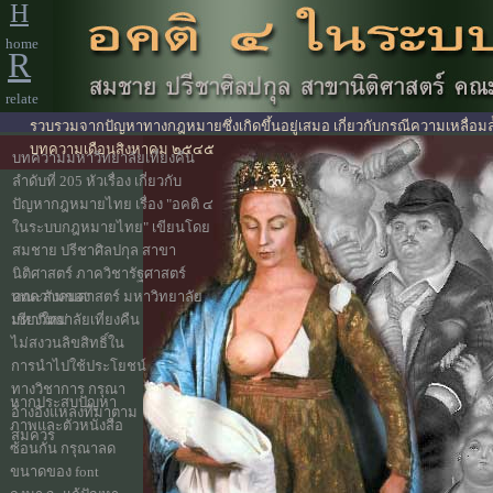
H
home
R
relate
รวบรวมจากปัญหาทางกฎหมายซึ่งเกิดขึ้นอยู่เสมอ เกี่ยวกับกรณีความเหลื่
บทความเดือนสิงหาคม ๒๕๔๕
บทความมหาวิทยาลัยเที่ยงคืน
ลำดับที่ 205 หัวเรื่อง เกี่ยวกับ
ปัญหากฎหมายไทย เรื่อง "อคติ ๔
ในระบบกฎหมายไทย" เขียนโดย
สมชาย ปรีชาศิลปกุล สาขา
นิติศาสตร์ ภาควิชารัฐศาสตร์
บทความของ
คณะสังคมศาสตร์ มหาวิทยาลัย
มหาวิทยาลัยเที่ยงคืน
เชียงใหม่
ไม่สงวนลิขสิทธิ์ใน
การนำไปใช้ประโยชน์
ทางวิชาการ กรุณา
หากประสบปัญหา
อ้างอิงแหล่งที่มาตาม
ภาพและตัวหนังสือ
สมควร
ซ้อนกัน กรุณาลด
ขนาดของ font