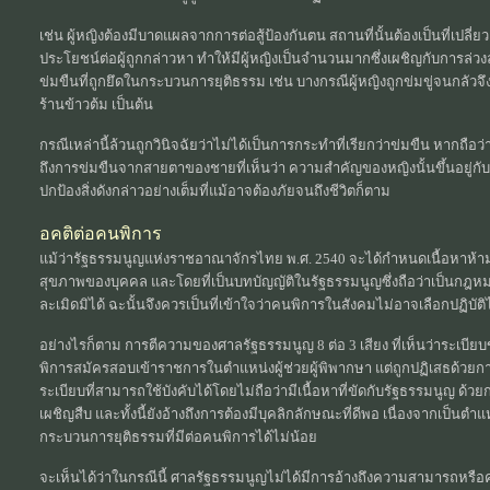
เช่น ผู้หญิงต้องมีบาดแผลจากการต่อสู้ป้องกันตน สถานที่นั้นต้องเป็นที่เปลี่ย
ประโยชน์ต่อผู้ถูกกล่าวหา ทำให้มีผู้หญิงเป็นจำนวนมากซึ่งเผชิญกับการล
ข่มขืนที่ถูกยึดในกระบวนการยุติธรรม เช่น บางกรณีผู้หญิงถูกข่มขู่จนกลัวจึงไม่
ร้านข้าวต้ม เป็นต้น
กรณีเหล่านี้ล้วนถูกวินิจฉัยว่าไม่ได้เป็นการกระทำที่เรียกว่าข่มขืน หากถื
ถึงการข่มขืนจากสายตาของชายที่เห็นว่า ความสำคัญของหญิงนั้นขึ้นอยู่กับเย
ปกป้องสิ่งดังกล่าวอย่างเต็มที่แม้อาจต้องภัยจนถึงชีวิตก็ตาม
อคติต่อคนพิการ
แม้ว่ารัฐธรรมนูญแห่งราชอาณาจักรไทย พ.ศ. 2540 จะได้กำหนดเนื้อหาห้ามม
สุขภาพของบุคคล และโดยที่เป็นบทบัญญัติในรัฐธรรมนูญซึ่งถือว่าเป็นกฎหมาย
ละเมิดมิได้ ฉะนั้นจึงควรเป็นที่เข้าใจว่าคนพิการในสังคมไม่อาจเลือกปฏิบัติไ
อย่างไรก็ตาม การตีความของศาลรัฐธรรมนูญ 8 ต่อ 3 เสียง ที่เห็นว่าระเบีย
พิการสมัครสอบเข้าราชการในตำแหน่งผู้ช่วยผู้พิพากษา แต่ถูกปฏิเสธด้วยก
ระเบียบที่สามารถใช้บังคับได้โดยไม่ถือว่ามีเนื้อหาที่ขัดกับรัฐธรรมนูญ ด้ว
เผชิญสืบ และทั้งนี้ยังอ้างถึงการต้องมีบุคลิกลักษณะที่ดีพอ เนื่องจากเป็น
กระบวนการยุติธรรมที่มีต่อคนพิการได้ไม่น้อย
จะเห็นได้ว่าในกรณีนี้ ศาลรัฐธรรมนูญไม่ได้มีการอ้างถึงความสามารถหร