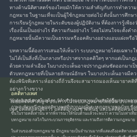
ทางด้านนิติศาสตร์ของไทยมักให้ความสำคัญกับการทำความเ
กฎหมาย ในฐานะที่จะเป็นผู้ใช้กฎหมายต่อไป ดังนั้นการศึกษาจ
การเรียนรู้กฎหมายในระดับของผู้ปฏิบัติงาน ที่ต้องการรู้เพี
เรื่องนั้นเป็นอย่างไร ตีความกันอย่างไร โดยไม่สนใจจะตั้งคำ
กฎหมายนั้นมีความเป็นธรรมหรืออคติบางอย่างแอบแฝงหรือไ
บทความนี้ต้องการเสนอให้เห็นว่า ระบบกฎหมายโดยเฉพาะใน
ไม่ได้เป็นสิ่งที่เป็นกลางหรือปราศจากอคติใดๆ หากแต่เป็นกฎเ
ด้วยความลำเอียง ในบางประเด็นอาจปรากฏเด่นชัดออกมาเป็
ตัวบทกฎหมายที่เป็นลายลักษณ์อักษร ในบางประเด็นอาจมีค
ต้องพินิจพิเคราะห์อย่างถี่ถ้วนจึงจะสามารถมองเห็นมายาคติที
อย่างกว้างขวาง
อคติทางเพศ
คำตัดสินของศาลในคดี ดร. นิด้า ทำร้ายภรรยาจนเป็นเหตุให้ถึงแก่ความตา
โดยอคติที่สำคัญ 4 ประการในระบบกฎหมายไทยนั้น ประกอบ
ภาพสะท้อนหนึ่งของอคติทางเพศที่ปรากฏอยู่ในระบบกฎหมายของไทย ซึ่งอคติน
เพศ อคติต่อคนพิการ อคติต่อกลุ่มชาติพันธุ์ และอคติต่อคนจน
ขึ้นในรายคดีเท่านั้น หากพิจารณาให้รอบด้านแล้วจะพบว่า ความไม่เท่าเท
บทกฎหมาย กลไกในกระบวนการยุติธรรม และรวมถึงการตีความกฎหมาย
ในส่วนของตัวบทกฎหมาย มีกฎหมายเป็นจำนวนมากที่แสดงถึงอคติทางเพศท