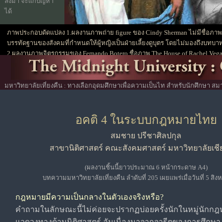
ลงมา จะแก้ปัญหา
ได้
ภาพประกอบดัดแปลง 1.ผลงานภาพถ่าย figure ของ Cindy Sherman ไม่มีชื่อภาพ(แต่
บรรทัดฐานของสังคมที่กำหนดให้ผู้หญิงเป็นฝ่ายเลี้ยงดูบุตร โดยไม่มองถึงบทบาท
2.ผลงานภาพจิตรกรรมของ Fernando Botero ชื่อภาพ The House of Rachel Vega
ภาพนี้ตัดมาแสดงเพียงบางส่วนจากต้นฉบับ-ห้องสมุดวิจิตรศิลป์ มช.)
มหาวิทยาลัยเที่ยงคืน : ทางเลือกอุดมศึกษาเพื่อความเป็นไท สำหรับนักศึกษา สมา
ประเด็นปัญหาข้อกฎหมายในสังคมไทย
อคติ 4 ในระบบกฎหมายไทย
สมชาย ปรีชาศิลปกุล
สาขานิติศาสตร์ คณะสังคมศาสตร์ มหาวิทยาลัยเชี
(ผลงานชิ้นนี้ยาวประมาณ 6 หน้ากระดาษ A4)
บทความมหาวิทยาลัยเที่ยงคืน ลำดับที่ 205 เผยแพร่เมื่อวันที่ 5 สิ
กฎหมายมีความเป็นกลางในตัวเองจริงหรือ?
คำถามในลักษณะนี้ไม่ค่อยจะปรากฏบ่อยครั้งนักในหมู่นักกฎ
แวดวงทางด้านนิติศาสตร์ อันเนื่องมาจากจารีตของการศึกษ