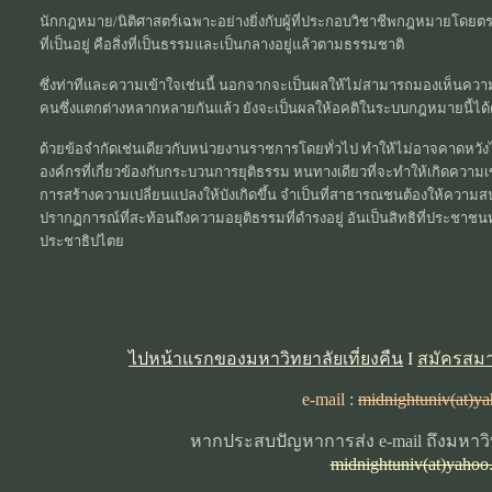
นักกฎหมาย/นิติศาสตร์เฉพาะอย่างยิ่งกับผู้ที่ประกอบวิชาชีพกฎหมายโ
ที่เป็นอยู่ คือสิ่งที่เป็นธรรมและเป็นกลางอยู่แล้วตามธรรมชาติ
ซึ่งท่าทีและความเข้าใจเช่นนี้ นอกจากจะเป็นผลให้ไม่สามารถมองเห็นคว
คนซึ่งแตกต่างหลากหลายกันแล้ว ยังจะเป็นผลให้อคติในระบบกฎหมายนี้ได้
ด้วยข้อจำกัดเช่นเดียวกับหน่วยงานราชการโดยทั่วไป ทำให้ไม่อาจคาดหวังไ
องค์กรที่เกี่ยวข้องกับกระบวนการยุติธรรม หนทางเดียวที่จะทำให้เกิดควา
การสร้างความเปลี่ยนแปลงให้บังเกิดขึ้น จำเป็นที่สาธารณชนต้องให้ความสนใ
ปรากฏการณ์ที่สะท้อนถึงความอยุติธรรมที่ดำรงอยู่ อันเป็นสิทธิที่ประ
ประชาธิปไตย
ไปหน้าแรกของมหาวิทยาลัยเที่ยงคืน
I
สมัครสมา
e-mail :
midnightuniv(at)y
หากประสบปัญหาการส่ง e-mail ถึงมหาวิท
midnightuniv(at)yahoo