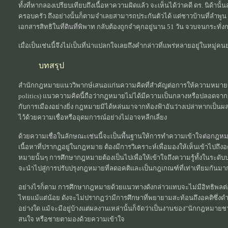
ทั้งที่หากลองเปรียบเทียบถึงเนื้อหาความผิดแล้ว จะเห็นได้ว่าคดี ดร. นิด้
ครอบครัว ถึงอย่างนั้นก็ตามจำเลยสามารถประกันตัวได้ แต่ชาวบ้านที่ลำพูน ซ
เอกสารสิทธิในที่ดินที่พิพาท กลับต้องถูกจำคุกอยู่นาน 51 วัน จวบจนกระทั่
เมื่อเป็นเช่นนี้จึงไม่เป็นที่น่าแปลกใจเลยถึงคำกล่าวที่แพร่หลายอยู่ในหมู่ค
บทสรุป
สำนักกฎหมายแนววิพากษ์เสนอแก่นความคิดที่สำคัญต่อการให้ความหมายข
politics) แนวความคิดนี้ถือว่ากฎหมายไม่ได้มีความเป็นกลางหรือปลอดจากค
กับการเมืองอย่างยิ่ง กฎหมายมิได้หล่นมาจากท้องฟ้าอันว่างเปล่าหากเป็นผลผ
ไว้ด้วยความเชื่อหรืออุดมการณ์อย่างไม่อาจหลีกเลี่ยง
ด้วยความเชื่อในลักษณะเช่นนี้จะเป็นพื้นฐานให้การทำความเข้าใจต่อกฎหมาย
เนื้อหาที่ปรากฏอยู่ในกฎหมาย ต้องมีการวิเคราะห์เพื่อมองให้เห็นเข้าไปถึ
หมายนั้นๆ การศึกษากฎหมายต้องเป็นไปเพื่อให้เข้าใจถึงความรู้ทั้งในร
จะนำไปสู่การปรับปรุงกฎหมายที่ลดอคติและเป็นกฎเกณฑ์ที่เท่าเทียมกันม
อย่างไรก็ตาม การศึกษากฎหมายด้วยแนวทางดังกล่าวแทบจะไม่มีอิทธิพลต่
ไทยแม้แต่น้อย ดังจะไม่ปรากฏว่ามีการศึกษาที่พยายามสะท้อนถึงอคติซึ่งด
อย่างใด แม้จะมีอยู่บ้างแต่ผลงานเหล่านั้นก็จัดว่าเป็นงานของ"นักกฎหม
สนใจ หรือชายตามองด้วยความเข้าใจ