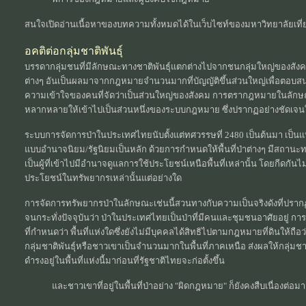
สนใจเปิดอ่านเนื้อหาของบทความทั้งหมดได้ในเว็บไซท์ของมหาวิทยาลัยเที่ย
อคติต่อกลุ่มชาติพันธุ์
บรรดากลุ่มชนที่มีลักษณะทางชาติพันธุ์แตกต่างไปจากชนกลุ่มใหญ่ของสังค
ต่างๆ อันเป็นผลมาจากกฎหมายจำนวนมากที่บัญญัติขึ้นส่วนใหญ่เพื่อตอบส
ความเข้าใจของคนที่จัดว่าเป็นส่วนใหญ่ของสังคม การตรากฎหมายในลักษณ
หลากหลายให้เข้าไปเป็นส่วนหนึ่งของระบบกฎหมาย ซึ่งปรากฏอย่างชัดเจนใ
ระบบการจัดการป่าในประเทศไทยนับตั้งแต่ทศวรรษที่ 2480 เป็นต้นมา เป็นแ
แบบอำนาจนิยม/รัฐนิยมเป็นหลัก ด้วยการกำหนดให้พื้นที่ป่าต่างๆ มีสถานะท
เป็นผู้ที่เข้าไปมีอำนาจดูแลการใช้ประโยชน์เหนือพื้นที่เหล่านั้น โดยกีดกัน
ประโยชน์ในทรัพยากรเหล่านั้นแต่อย่างใด
การจัดการทรัพยากรป่าในลักษณะเช่นนี้สวนทางกับความเป็นจริงดังที่ปรากฏ
จนกระทั่งปัจจุบันว่า ป่าในประเทศไทยเป็นป่าที่มีคนและชุมชนอาศัยอยู่ ก
ที่กำหนดว่า พื้นที่แห่งใดซึ่งยังไม่มีบุคคลได้สิทธิไปตามกฎหมายที่ดินให้ถือว่
กลุ่มชาติพันธุ์หรือชาวเขาเป็นจำนวนมากในพื้นที่ภาคเหนือ ส่งผลให้กลุ่มชาว
ดำรงอยู่ในพื้นที่แห่งนี้มาก่อนที่รัฐชาติไทยจะก่อตั้งขึ้น
และชาวเขาที่อยู่ในพื้นที่ป่าอย่าง "ผิดกฎหมาย" ก็ยังคงสืบเนื่องต่อมา