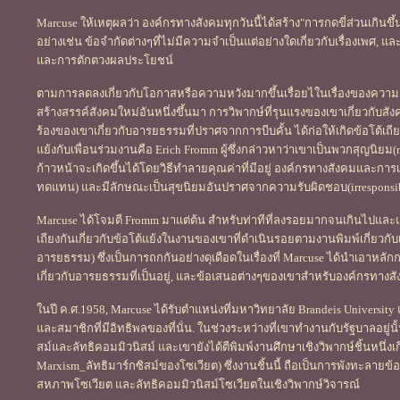
Marcuse ให้เหตุผลว่า องค์กรทางสังคมทุกวันนี้ได้สร้าง"การกดขี่ส่วนเกินข
อย่างเช่น ข้อจำกัดต่างๆที่ไม่มีความจำเป็นแต่อย่างใดเกี่ยวกับเรื่องเพศ, แ
และการตักตวงผลประโยชน์
ตามการลดลงเกี่ยวกับโอกาสหรือความหวังมากขึ้นเรื่อยไในเรื่องของความอุด
สร้างสรรค์สังคมใหม่อันหนึ่งขึ้นมา การวิพากษ์ที่รุนแรงของเขาเกี่ยวกับสัง
ร้องของเขาเกี่ยวกับอารยธรรมที่ปราศจากการบีบคั้น ได้ก่อให้เกิดข้อโต้เถีย
แย้งกับเพื่อนร่วมงานคือ Erich Fromm ผู้ซึ่งกล่าวหาว่าเขาเป็นพวกสุญนิยม(ni
ก้าวหน้าจะเกิดขึ้นได้โดยวิธีทำลายคุณค่าที่มีอยู่ องค์กรทางสังคมและการเม
ทดแทน) และมีลักษณะเป็นสุขนิยมอันปราศจากความรับผิดชอบ(irresponsib
Marcuse ได้โจมตี Fromm มาแต่ต้น สำหรับท่าทีที่ลงรอยมากจนเกินไปและ
เถียงกันเกี่ยวกับข้อโต้แย้งในงานของเขาที่ดำเนินรอยตามงานพิมพ์เกี่ยวกับ
อารยธรรม) ซึ่งเป็นการถกกันอย่างดุเดือดในเรื่องที่ Marcuse ได้นำเอาหล
เกี่ยวกับอารยธรรมที่เป็นอยู่, และข้อเสนอต่างๆของเขาสำหรับองค์กรทาง
ในปี ค.ศ.1958, Marcuse ได้รับตำแหน่งที่มหาวิทยาลัย Brandeis University
และสมาชิกที่มีอิทธิพลของที่นั่น. ในช่วงระหว่างที่เขาทำงานกับรัฐบาลอยู่นั้น
สม์และลัทธิคอมมิวนิสม์ และเขายังได้ตีพิมพ์งานศึกษาเชิงวิพากษ์ชิ้นหนึ่ง
Marxism_ลัทธิมาร์กซิสม์ของโซเวียต) ซึ่งงานชิ้นนี้ ถือเป็นการพังทะลายข
สหภาพโซเวียต และลัทธิคอมมิวนิสม์โซเวียตในเชิงวิพากษ์วิจารณ์