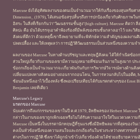
Marcuse ยังได้อุทิศผลงานของตนเป็นจำนวนมากให้กับเรื่องของสุนทรียศาสต
Dimension_ (1979), ได้เสนอข้อสรุปสั้นๆถึงการปกป้องเกี่ยวกับศักยภาพ
อิสระ ในสิ่งที่เรียกกันว่า"วัฒนธรรมชั้นสูง"(high culture). Marcuse คิดว่า 
ศิลปะ คือ มันได้บรรจุเอาคำฟ้องร้องที่มีพลังของชนชั้นกลางเอาไว้ และวิส
สังคมที่ดีกว่า ด้วยเหตุนี้เขาจึงพยายามที่จะพิทักษ์ความสำคัญของผลงานศิลป
ปลดเปลื้อง และให้เหตุผลว่า การปฏิวัติวัฒนธรรมเป็นส่วนหนึ่งของความจำ
ผลงานของ Marcuse ในทางด้านปรัชญาและทฤษฎีสังคม ได้ให้กำเนิดข้อถกเ
ส่วนใหญ่เกี่ยวกับงานของเขามีความมุ่งหมายที่ซ่อนเร้นภายในสูงมาก ประกอบ
ข้อถกเถียงเป็นจำนวนมากจะเกี่ยวพันกันกับการวิพากษ์วิจารณ์ทางด้านสัง
เปลี่ยนแปลงทางสังคมอย่างถอนรากถอนโคน, ในการหวนกลับไปในอดีต, Mar
ซ้อนอันหนึ่งเอาไว้เบื้องหลัง ซึ่งพอเปรียบเทียบได้กับมรดกต่างๆของ Ernst B
Benjamin เลยทีเดียว
Marcuse's Legacy
มรดกของ Marcuse
นับแต่การถึงแก่กรรมของเขาในปี ค.ศ.1979, อิทธิพลของ Herbert Marcus
กล่าวในงานของเขาถูกเพิกเฉยหรือไม่ได้รับความเอาใจใส่ในแวดวงความก้าวหน้
Marcuse เป็นหนึ่งในบรรดานักทฤษฎีที่รุนแรงซึ่งมีอิทธิพลมากที่สุดของว
คงเป็นหัวข้อหนึ่งของความสนใจและถกเถียงกันในช่วงระหว่างทศวรรษที่
ต่างๆในการปฏิวัติ ซึ่งเขาได้ถูกนำเข้าไปเกี่ยวข้องด้วยได้ช่วยอธิบายคว