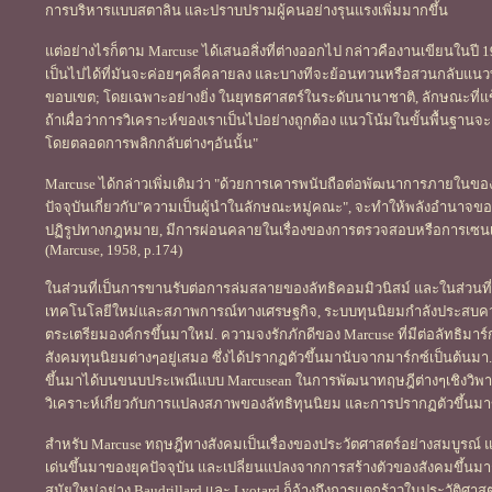
การบริหารแบบสตาลิน และปราบปรามผู้คนอย่างรุนแรงเพิ่มมากขึ้น
แต่อย่างไรก็ตาม Marcuse ได้เสนอสิ่งที่ต่างออกไป กล่าวคืองานเขียนในปี
เป็นไปได้ที่มันจะค่อยๆคลี่คลายลง และบางทีจะย้อนทวนหรือสวนกลับแนว
ขอบเขต; โดยเฉพาะอย่างยิ่ง ในยุทธศาสตร์ในระดับนานาชาติ, ลักษณะที่แข็
ถ้าเผื่อว่าการวิเคราะห์ของเราเป็นไปอย่างถูกต้อง แนวโน้มในขั้นพื้นฐานจ
โดยตลอดการพลิกกลับต่างๆอันนั้น"
Marcuse ได้กล่าวเพิ่มเติมว่า "ด้วยการเคารพนับถือต่อพัฒนาการภายในของ
ปัจจุบันเกี่ยวกับ"ความเป็นผู้นำในลักษณะหมู่คณะ", จะทำให้พลังอำนาจ
ปฏิรูปทางกฎหมาย, มีการผ่อนคลายในเรื่องของการตรวจสอบหรือการเซนเซอ
(Marcuse, 1958, p.174)
ในส่วนที่เป็นการขานรับต่อการล่มสลายของลัทธิคอมมิวนิสม์ และในส่วนที่
เทคโนโลยีใหม่และสภาพการณ์ทางเศรษฐกิจ, ระบบทุนนิยมกำลังประสบควา
ตระเตรียมองค์กรขึ้นมาใหม่. ความจงรักภักดีของ Marcuse ที่มีต่อลัทธิมาร
สังคมทุนนิยมต่างๆอยู่เสมอ ซึ่งได้ปรากฏตัวขึ้นมานับจากมาร์กซ์เป็นต้นมา. 
ขึ้นมาได้บนขนบประเพณีแบบ Marcusean ในการพัฒนาทฤษฎีต่างๆเชิงวิพากษ์
วิเคราะห์เกี่ยวกับการแปลงสภาพของลัทธิทุนนิยม และการปรากฏตัวขึ้น
สำหรับ Marcuse ทฤษฎีทางสังคมเป็นเรื่องของประวัตศาสตร์อย่างสมบูรณ์ แ
เด่นขึ้นมาของยุคปัจจุบัน และเปลี่ยนแปลงจากการสร้างตัวของสังคมขึ้นมา
สมัยใหม่อย่าง Baudrillard และ Lyotard ก็อ้างถึงการแตกร้าวในประวัติศาส