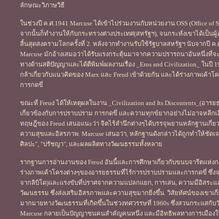
ลักษณะวิภาษวิธี
ในช่วงปี ค.ศ.1941 Marcuse ได้เข้าไปร่วมงานกับหน่วยงาน OSS (Office of S
จากนั้นก็ทำงานให้กับกระทรวงต่างประเทศ(สหรัฐฯ), จนกระทั่งเขาได้เป็น
สิ้นสุดสงครามโลกครั้งที่ 2. หลังจากทำงานรับใช้รัฐบาลสหรัฐฯ นับจากปี 
Marcuse มักอ้างเสมอว่าได้รับแรงกระตุ้นมาจากความปรารถนาอันหนึ่งที่จะ
ทางด้านสติปัญญาและได้ตีพิมพ์ผลงานเรื่อง _Eros and Civilization_ ในปี
กล้าเกี่ยวกับแนวคิดของ Marx และ Freud เข้าด้วยกัน และได้ร่างภาพเค้า
การกดขี่
ขณะที่ Freud ได้ให้เหตุผลในงาน _Civilization and Its Discontents_(อ
เกี่ยวข้องกับการปราบปราม การกดขี่ และความทุกข์ยากอย่างไม่อาจหลีกเลี่ยง
ทฤษฎีของ Freud เสนอแนะว่า จิตไร้สำนึกต่างๆได้บรรจุพยานหลักฐานเกี่ยว
ความสุขและอิสรภาพ. Marcuse เสนอว่า, หลักฐานดังกล่าวได้ถูกทำให้ชัดเจน
ศิลปะ", "ปรัชญา", และผลผลิตทางวัฒนธรรมทั้งหลาย
รากฐานการอ่านงานของ Freud อันนี้และการศึกษาเกี่ยวกับขนบจารีตแห่
ร่างภาพเค้าโครงต่างๆของอารยธรรมที่ไร้การปราบปรามและการกดขี่ ซึ่งจะเก
จากลิบิโด)และแรงขับที่ปราศจากความแปลกแยก, การเล่น, ความมีอิสระและเ
วัฒนธรรม ซึ่งส่งเสริมอิสรภาพและความสุขมากยิ่งขึ้น. วิสัยทัศน์ของเขาเกี่ย
มากมายทางวัฒนธรรมที่เกิดขึ้นในช่วงทศวรรษที่ 1960s ซึ่งสวนกระแสกับว
Marcuse กลายเป็นปัญญาชนคนสำคัญคนหนึ่ง และมีอิทธิพลทางการเมืองใ