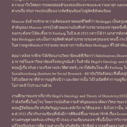
ความเอาใจใส่ต่อการปลดปล่อยตัวเองของปัจเจกชนและความผาสุก นอกเห
ต่างๆเกี่ยวกับการแปรเปลี่ยนจากลัทธิทุนนิยมไปสู่ลัทธิสังคมนิยม
Marcuse ยังธำรงรักษาความคิดของเขาตลอดชีวิตที่ว่า Heidegger เป็นครูและน
สำคัญของ Marcuse บรรจุไปด้วยผลงานบันทึกคำบรรยายของเขาชุดหนึ่งที่
จนกระทั่งเขาได้ละทิ้งจาก Frieburg ในปี ค.ศ.1933 กล่าวได้ว่า เอกสารดั
ของ Heidegger และเป็นการอุทิศตัวต่อคำบรรยายของครูของเขาคนนี้ กระนั
ในความผูกพันและการร่วมสมาคมทางการเมืองของ Heidegger ที่ไปพัวพันอยู่
ต่อมา หลังจากที่เขาได้เขียนงานวิทยานิพนธ์ที่เรียกว่า Habilitations Diss
อาจารย์ในมหาวิทยาลัยเสร็จสมบูรณ์แล้ว ในหัวข้อ Hegel's Ontology and t
ทฤษฎีเกี่ยวกับความจริงทางประวัติศาสตร์), เขาก็ตัดสินใจละทิ้ง Freiburg ในปี
Sozialforschung (Institute for Social Research - สถาบันวิจัยสังคม) ซึ่งตั้งอ
ได้ไปเปิดสาขาที่ทำการอยู่ที่เจนีวา และถัดจากนั้น ได้ไปเปิดที่ทำการอยู่ที่ม
โอกาสเข้าไปร่วมงานด้วย
งานศึกษาของเขาเกี่ยวกับ Hegel's Ontology and Theory of Historicity(1932)
กำลังเกิดขึ้นในยุโรป โดยการเน้นถึงความสำคัญของแนวคิดภววิทยาของ Hegel
ทฤษฎีจิตนิยมเกี่ยวกับจิตวิญญานและหลักวิภาษวิธีของเขา. ยิ่งไปกว่านั้น, 
ค.ศ.1933 เกี่ยวกับงานเขียนที่เพิ่งมีการตีพิมพ์ขึ้นมาของมาร์กซ์ เรื่อง Eco
ทางเศรษฐศาสตร์และปรัชญาปี 1844) งานเขียนของเขาชิ้นนี้เป็นการวิจารณ์
แก้ไขปรับปรุงการตีความต่างๆเกี่ยวกับลัทธิมาร์กซิสม์ จากจุดยืนผลงานต่า