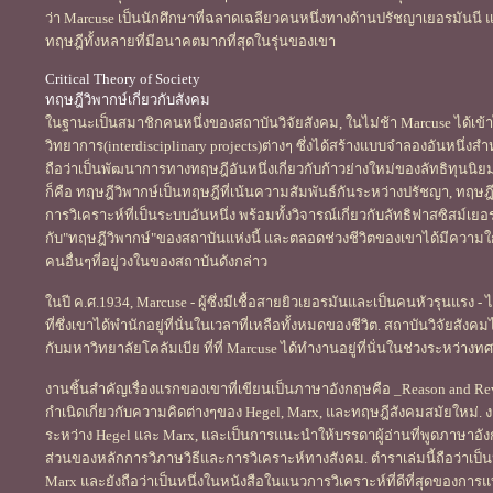
ว่า Marcuse เป็นนักศึกษาที่ฉลาดเฉลียวคนหนึ่งทางด้านปรัชญาเยอรมันนี 
ทฤษฎีทั้งหลายที่มีอนาคตมากที่สุดในรุ่นของเขา
Critical Theory of Society
ทฤษฎีวิพากษ์เกี่ยวกับสังคม
ในฐานะเป็นสมาชิกคนหนึ่งของสถาบันวิจัยสังคม, ในไม่ช้า Marcuse ได้เข้
วิทยาการ(interdisciplinary projects)ต่างๆ ซึ่งได้สร้างแบบจำลองอันหนึ่งสำห
ถือว่าเป็นพัฒนาการทางทฤษฎีอันหนึ่งเกี่ยวกับก้าวย่างใหม่ของลัทธิทุนน
ก็คือ ทฤษฎีวิพากษ์เป็นทฤษฎีที่เน้นความสัมพันธ์กันระหว่างปรัชญา, ทฤษฎี
การวิเคราะห์ที่เป็นระบบอันหนึ่ง พร้อมทั้งวิจารณ์เกี่ยวกับลัทธิฟาสซิสม์เยอร
กับ"ทฤษฎีวิพากษ์"ของสถาบันแห่งนี้ และตลอดช่วงชีวิตของเขาได้มีความใก
คนอื่นๆที่อยู่วงในของสถาบันดังกล่าว
ในปี ค.ศ.1934, Marcuse - ผู้ซึ่งมีเชื้อสายยิวเยอรมันและเป็นคนหัวรุนแร
ที่ซึ่งเขาได้พำนักอยู่ที่นั่นในเวลาที่เหลือทั้งหมดของชีวิต. สถาบันวิจัย
กับมหาวิทยาลัยโคลัมเบีย ที่ที่ Marcuse ได้ทำงานอยู่ที่นั่นในช่วงระหว่า
งานชิ้นสำคัญเรื่องแรกของเขาที่เขียนเป็นภาษาอังกฤษคือ _Reason and Re
กำเนิดเกี่ยวกับความคิดต่างๆของ Hegel, Marx, และทฤษฎีสังคมสมัยใหม่. ง
ระหว่าง Hegel และ Marx, และเป็นการแนะนำให้บรรดาผู้อ่านที่พูดภาษาอั
ส่วนของหลักการวิภาษวิธีและการวิเคราะห์ทางสังคม. ตำราเล่มนี้ถือว่าเป็นหนึ
Marx และยังถือว่าเป็นหนึ่งในหนังสือในแนวการวิเคราะห์ที่ดีที่สุดของการ