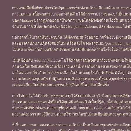
การขาดเสียซึ่งตำรับตำราใหม่ๆและการพิมพ์งานนับว่ามีส่วนด้วย ผลงานของ M
การแปล และเนื้อหาสาระบางอย่างที่ยังไม่ได้มีการรวบรวมของเขาเป็นเล่มห
ของ Marcuse ปรากฏตัวออกมาบ้างก็ตาม (ขอให้ดูอ้างอิงท้ายเรื่องในบทควา
จำนวนมากซึ่งเป็นผลงานต่างๆของ Benjamin, Adorno, และ Habermas ในช่
นอกจากนี้ ในเวลาที่ประจวบกัน ได้มีความสนใจอย่างมากที่พุ่งไปยังงานเขียน
และบรรดานักทฤษฎีหลังสมัยใหม่ หรือหลังโครงสร้างนิยม(postmodern, or pos
ไม่เหมาะที่จะถกเถียงหรืออภิปรายตามสมัยนิยมต่อความใส่ใจในความคิดเกี
ไม่เหมือนกับ Adorno, Marcuse ไม่ได้คาดการณ์ล่วงหน้าถึงยุคหลังสมัยใหม่
ลักษณะในเชิงนิเสธเกี่ยวกับเรื่องราวเหล่านี้. ตรงกันข้าม เขาแสดงความเห็น
มาใหม่ และเกี่ยวกับการวางทางเลือกในลักษณะยูโธเปียกับสังคมที่มีอยู่ - 
ความนิยมของยุคสมัย ที่ปฏิเสธความคิดแบบเหมารวมทั้งหมด(totalizing tho
visions)เกี่ยวกับเสรีภาพและการสร้างสังคมขึ้นมาใหม่อีกครั้ง
การไม่เอาใจใส่เกี่ยวกับ Marcuse อาจได้รับการผันแปรไปโดยผ่านการตีพิมพ์เ
จำนวนมากของงานเหล่านี้ไม่ได้ถูกตีพิมพ์และไม่เป็นที่รู้จัก, ซึ่งได้ถูกค้น
ที่แฟรงค์เฟริท. ช่วงระหว่างฤดูร้อนของปี 1989 และ 1991, รวมถึงฤดูใบไม้ร่
ผลงานดังกล่าว และรู้สึกประหลาดใจมากเกี่ยวกับงานเขียนอันทรงคุณค่าเป็
ที่เก็บเอกสารและผลงานของ Marcuse นับว่าเป็นคลังของขุมทรัพย์ทางปัญญา