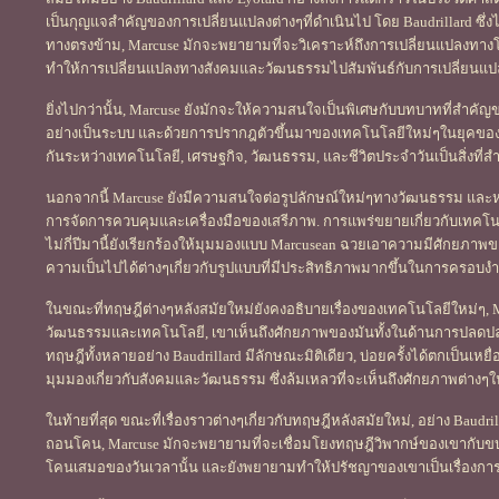
เป็นกุญแจสำคัญของการเปลี่ยนแปลงต่างๆที่ดำเนินไป โดย Baudrillard ซึ่ง
ทางตรงข้าม, Marcuse มักจะพยายามที่จะวิเคราะห์ถึงการเปลี่ยนแปลงทา
ทำให้การเปลี่ยนแปลงทางสังคมและวัฒนธรรมไปสัมพันธ์กับการเปลี่ยนแ
ยิ่งไปกว่านั้น, Marcuse ยังมักจะให้ความสนใจเป็นพิเศษกับบทบาทที่สำคั
อย่างเป็นระบบ และด้วยการปรากฎตัวขึ้นมาของเทคโนโลยีใหม่ๆในยุคขอ
กันระหว่างเทคโนโลยี, เศรษฐกิจ, วัฒนธรรม, และชีวิตประจำวันเป็นสิ่งที
นอกจากนี้ Marcuse ยังมีความสนใจต่อรูปลักษณ์ใหม่ๆทางวัฒนธรรม และหนท
การจัดการควบคุมและเครื่องมือของเสรีภาพ. การแพร่ขยายเกี่ยวกับเทค
ไม่กี่ปีมานี้ยังเรียกร้องให้มุมมองแบบ Marcusean ฉวยเอาความมีศักยภาพข
ความเป็นไปได้ต่างๆเกี่ยวกับรูปแบบที่มีประสิทธิภาพมากขึ้นในการครอบง
ในขณะที่ทฤษฎีต่างๆหลังสมัยใหม่ยังคงอธิบายเรื่องของเทคโนโลยีใหม่ๆ, 
วัฒนธรรมและเทคโนโลยี, เขาเห็นถึงศักยภาพของมันทั้งในด้านการปลดป
ทฤษฎีทั้งหลายอย่าง Baudrillard มีลักษณะมิติเดียว, บ่อยครั้งได้ตกเป็นเ
มุมมองเกี่ยวกับสังคมและวัฒนธรรม ซึ่งล้มเหลวที่จะเห็นถึงศักยภาพต่าง
ในท้ายที่สุด ขณะที่เรื่องราวต่างๆเกี่ยวกับทฤษฎีหลังสมัยใหม่, อย่าง Bau
ถอนโคน, Marcuse มักจะพยายามที่จะเชื่อมโยงทฤษฎีวิพากษ์ของเขากั
โคนเสมอของวันเวลานั้น และยังพยายามทำให้ปรัชญาของเขาเป็นเรื่องกา