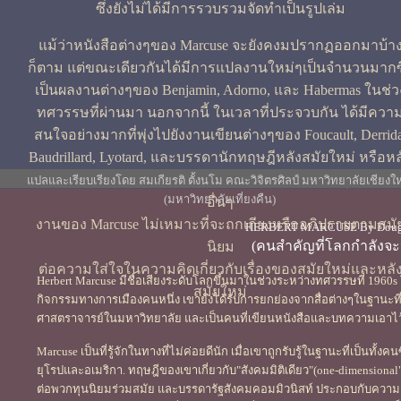
ซึ่งยังไม่ได้มีการรวบรวมจัดทำเป็นรูปเล่ม
แม้ว่าหนังสือต่างๆของ Marcuse จะยังคงมปรากฏออกมาบ้า
ก็ตาม แต่ขณะเดียวกันได้มีการแปลงานใหม่ๆเป็นจำนวนมากซึ
เป็นผลงานต่างๆของ Benjamin, Adorno, และ Habermas ในช่ว
ทศวรรษที่ผ่านมา นอกจากนี้ ในเวลาที่ประจวบกัน ได้มีควา
สนใจอย่างมากที่พุ่งไปยังงานเขียนต่างๆของ Foucault, Derrida
Baudrillard, Lyotard, และบรรดานักทฤษฎีหลังสมัยใหม่ หรือหล
โครงสร้างนิยม(postmodern, หรือ poststructuralist)สกุลฝรั่งเศ
แปลและเรียบเรียงโดย สมเกียรติ ตั้งนโม คณะวิจิตรศิลป์ มหาวิทยาลัยเชียงใ
(มหาวิทยาลัยเที่ยงคืน)
อื่นๆ
งานของ Marcuse ไม่เหมาะที่จะถกเถียงหรืออภิปรายตามสมั
HERBERT MARCUSE By Dougla
(คนสำคัญที่โลกกำลังจะ
นิยม
ต่อความใส่ใจในความคิดเกี่ยวกับเรื่องของสมัยใหม่และหลั
Herbert Marcuse มีชื่อเสียงระดับโลกขึ้นมาในช่วงระหว่างทศวรรษที่ 196
สมัยใหม่
กิจกรรมทางการเมืองคนหนึ่ง เขายังได้รับการยกย่องจากสื่อต่างๆในฐานะที่เ
ศาสตราจารย์ในมหาวิทยาลัย และเป็นคนที่เขียนหนังสือและบทความเอาไ
Marcuse เป็นที่รู้จักในทางที่ไม่ค่อยดีนัก เมื่อเขาถูกรับรู้ในฐานะที่เป็นทั้ง
ยุโรปและอเมริกา. ทฤษฎีของเขาเกี่ยวกับ"สังคมมิติเดียว"(one-dimensional"
ต่อพวกทุนนิยมร่วมสมัย และบรรดารัฐสังคมคอมมิวนิสท์ ประกอบกับความคิด