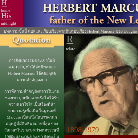
H
home
His
midnight
บทความชิ้นนี้ แปลและเรียบเรียงจากต้นฉบับเรื่อง Herbert Marcuse ของ Douglas
R
relate
การถึงแก่กรรมของเขาในปี
ค.ศ.1979, ทำให้อิทธิพลของ
Herbert Marcuse ได้ค่อยๆลด
ความสำคัญลงมา
การที่ความสำคัญดังกล่าวในงาน
ของเขา ถูกเพิกเฉยหรือไม่ได้รับ
ความเอาใจใส่ เป็นเรื่องที่น่า
หาความรู้เพิ่มเติม ในฐานะที่
Marcuse เป็นหนึ่งในบรรดานัก
ทฤษฎีที่มีอิทธิพลมากที่สุด ของ
1898-1979
วันเวลาในช่วงระหว่างทศวรรษที่
1960s และงานของเขา ยังคงเป็น