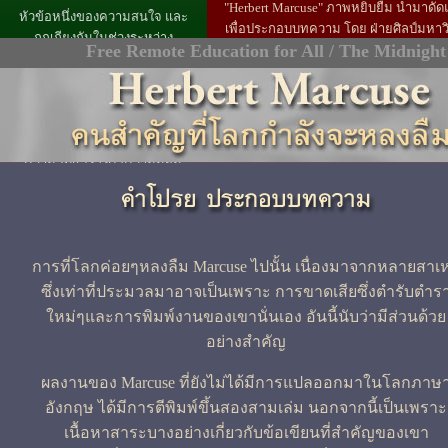
"Herbert Marcuse" ภาพหยิบยืม นำมาดัด
หัวข้อหนึ่งของความสนใจ และ
เพื่อประกอบบทความ โดย ฝ่ายศิลป์มหาว
ถกเถียงกันในช่วงระหว่าง
Free Remote Education for All / The Midnight
เที่ยงคืน
ทศวรรษที่ 1970s.
ขณะเดียวกัน ความเสื่อมถอยของ
ขบวนการต่างๆในการปฏิวัติ ซึ่ง
เขาได้ถูกนำเข้าไปเกี่ยวข้องด้วย
ได้ช่วยอธิบาย
ความอับแสงลงต่อความนิยม
ในตัวของ Marcuse
การที่โลกค่อยๆหลงลืม Marcuse ไปนั้น เนื่องมาจากหลายสาเห
ซึ่งเท่าที่ประมวลมาอาจเป็นเพราะ
การขาดเสียซึ่งตำรับตำร
ใหม่ๆและการพิมพ์งานของเขานั่นเอง อันนี้นับว่ามีส่วนด้วย
อย่างสำคัญ
ผลงานของ Marcuse ที่ยังไม่ได้มีการแปลออกมาในโลกภาษ
อังกฤษ ได้มีการตีพิมพ์ขึ้นสองสามเล่ม นอกจากนี้เป็นเพราะ
เนื้อหาสาระบางอย่างเกี่ยวกับข้อเขียนที่สำคัญของเขา