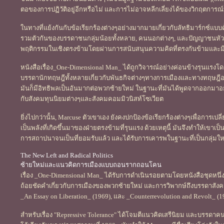
ตอของการปฏิวัติอยู่อีกหรือไม่ และการไม่อาจหลีกเลี่ยงได้ของวิกฤตการณ์ทุ
ในทางที่แย้งกันกับข้อเรียกร้องต่างๆอย่างมากมายเกี่ยวกับลัทธิมาร์กซ์แบบด
รวมตัวกันของบรรดาชนกลุ่มน้อยทั้งหลาย, คนนอกต่างๆ, และปัญญาชนหัวร
พฤติกรรมในเชิงตรงข้ามโดยผ่านการสนับสนุนความคิดที่ตรงกันข้ามแ
หนังสือเรื่อง_One-Dimensional Man_ ได้ถูกวิจารณ์อย่างค่อนข้างรุนแรง
บรรดานักทฤษฎีทั้งหลายเกี่ยวกับพันธกิจต่างๆทางการเมืองและทางทฤษฎีอ
มันก็มีอิทธิพลเป็นอันมากต่อพวกซ้ายใหม่ ในฐานะที่มันได้พูดจากออกมาอ
กับสังคมทุนนิยมต่างๆและสังคมคอมมิวนิสท์โซเวียต
ยิ่งไปกว่านั้น, Marcuse ตัวเขาเอง ยังคงปกป้องข้อเรียกร้องต่างๆเพื่อการเป
เป็นพลังที่เกิดขึ้นมาของฝ่ายตรงข้ามที่รุนแรง ด้วยเหตุนี้ มันจึงทำให้เขาเป
การสถาปนาจนเป็นที่ยอมรับแล้ว และได้รับการเคารพในฐานะที่เป็นกลุ่มใหม
The New Left and Radical Politics
ซ้ายใหม่และแนวคิดการเมืองแบบถอนรากถอนโคน
เรื่อง _One-Dimensional Man_ ได้รับการดำเนินรอยตามโดยหนังสือชุดหนึ่ง
ถ้อยชัดคำเกี่ยวกับการเมืองของพวกซ้ายใหม่ และการวิพากษ์ถึงบรรดาสังคมท
_An Essay on Liberation_ (1969), และ _Counterrevolution and Revolt_ (1
สำหรับเรื่อง "Repressive Tolerance" ได้โจมตีแนวคิดเสรีนิยม และบรรดาคนเ