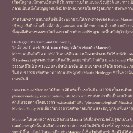
เสียงในฐานะนักทฤษฎีคนหนึ่งในการการเปลี่ยนแปลงเชิงปฏิวัติ และ"การเป็นอ
กลายเป็นหนึ่งในปัญญาชนซึ่งมีอิทธิพลมากสุดในสหรัฐอเมริกา ช่วงระหว่างท
สำหรับบทความขนาดสั้นชิ้นนี้จะพยายามให้ภาพต่างๆของ Herbert Marcuse 
ปรัชญา ซึ่งถือเป็นเรื่องที่สำคัญ และนอกจากนี้ยังพยายามที่จะอธิบายถึงง
ทั้งพูดถึงที่ทางของเขาในเรื่องราวเกี่ยวกับของปรัชญาภาคพื้นทวีปยุโรป(co
Heidegger, Marxism, and Philosophy
ไฮเด็กเกอร์, มาร์กซิสม์, และ ปรัชญา(ที่เกี่ยวข้องกับ Marcuse)
Marcuse เกิดในปี ค.ศ.1898 ในเบอร์ลิน และหลังจากทำงานรับใช้ชาติกับกอ
ที่ Freiburg (อยู่ทางตะวันตกเฉียงใต้ของเยอรมันนี ใกล้กับ Black Forest) 
วรรณคดีในปี ค.ศ.1922 และดำเนินอาชีพเป็นคนขายหนังสือในช่วงระยะเวลาสั้น
ในปี ค.ศ.1928 เพื่อศึกษาทางด้านปรัชญากับ Martin Heidegger ซึ่งในช่วงนั้
เยอรมันนี
บทความของ Marcuse ได้รับการตีพิมพ์ครั้งแรกในปี ค.ศ.1928 เป็นงานที่
phenomenology, existentialism, และ Marxism งานดังกล่าวถือเป็นงานในลัก
ดำเนินรอยตามโดยบรรดา "existential" และ "phenomenological" Marxists 
Merleau Ponty เช่นเดียวกับบรรดานักศึกษาอเมริกัน และปัญญาชนทั้งหล
Marcuse ให้เหตุผลว่า ความคิดแบบ Marxist ได้เสื่อมทรามลงไปสู่ลักษณะขอ
และด้วยเหตุดังนั้น มันจึงต้องการประสบการณ์อันมีชีวิตชีวาที่เป็นรูปธรร
ทฤษฎีขึ้นมาใหม่. ในเวลาเดียวกัน Marcuse ก็เชื่อว่าลัทธิมาร์กซิสม์ไม