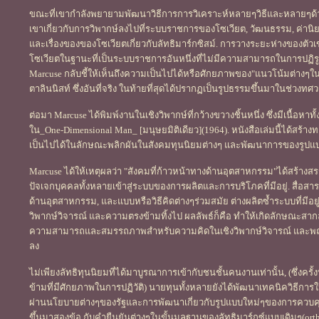
ขณะที่เขากำลังพยายามพัฒนาวิธีการการวิเคราะห์หลายๆวิธีและหลายๆด้าน
เขาเกี่ยวกับการวิพากษ์ลงไปที่ระบบราชการของโซเวียต, วัฒนธรรม, ค่านิ
และเรื่องของของโซเวียตเกี่ยวกับลัทธิมาร์กซิสม์. การวางระยะห่างของตัวเ
โซเวียตในฐานะที่เป็นระบบราชการอันหนึ่งที่ไม่มีความสามารถในการปฏิรู
Marcuse กลับชี้ให้เห็นถึงความเป็นไปได้หรือศักยภาพของ"แนวโน้มต่างๆใ
ตาลินนิสท์ ซึ่งอันที่จริง ในท้ายที่สุดได้ปรากฏเป็นรูปธรรมขึ้นมาในช่วงท
ต่อมา Marcuse ได้พิมพ์งานในเชิงวิพากษ์ที่กว้างขวางชิ้นหนึ่ง ซึ่งมีเนื้อหาท
ใน_One-Dimensional Man_ [มนุษยมิติเดียว](1964). หนังสือเล่มนี้ได้สร้า
เป็นไปได้ในลักษณะพลิกผันในสังคมทุนนิยมต่างๆ และพัฒนาการของรูปแบ
Marcuse ได้ให้เหตุผลว่า "สังคมที่ก้าวหน้าทางด้านอุตสาหกรรม"ได้สร้างส
ปัจเจกบุคคลทั้งหลายเข้าสู่ระบบของการผลิตและการบริโภคที่มีอยู่. ส
ด้านอุตสาหกรรม, และแบบหรือวิธีคิดต่างๆร่วมสมัย ต่างผลิตซ้ำระบบที่ม
วิพากษ์วิจารณ์ และความตรงข้ามทิ้งไป ผลลัพธ์ก็คือ ทำให้เกิดลักษณะสากล
ความสามารถและสมรรถภาพสำหรับความคิดในเชิงวิพากษ์วิจารณ์ และพฤติ
ลง
ไม่เพียงลัทธิทุนนิยมที่ได้มาบูรณาการเข้ากับชนชั้นคนงานเท่านั้น, (ซึ่งคร
ข้ามที่มีศักยภาพในการปฏิวัติ) นายทุนทั้งหลายยังได้พัฒนาเทคนิควิธีการ
ผ่านนโยบายต่างๆของรัฐและการพัฒนาเกี่ยวกับรูปแบบใหม่ๆของการควบคุมทา
ขึ้นมาสองข้อ กับคำยืนยันต่างๆในขั้นมูลฐานของลัทธิมาร์กซ์แบบเดิมๆ(ort