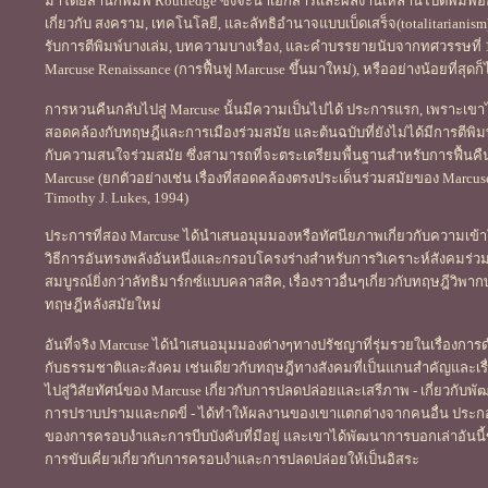
มาโดยสำนักพิมพ์ Routledge ซึ่งจะนำเอกสารและผลงานเหล่านี้ไปตีพิมพ์ออ
เกี่ยวกับ สงคราม, เทคโนโลยี, และลัทธิอำนาจแบบเบ็ดเสร็จ(totalitarianism
รับการตีพิมพ์บางเล่ม, บทความบางเรื่อง, และคำบรรยายนับจากทศวรรษที่ 196
Marcuse Renaissance (การฟื้นฟู Marcuse ขึ้นมาใหม่), หรืออย่างน้อยที่
การหวนคืนกลับไปสู่ Marcuse นั้นมีความเป็นไปได้ ประการแรก, เพราะเขาได้พ
สอดคล้องกับทฤษฎีและการเมืองร่วมสมัย และต้นฉบับที่ยังไม่ได้มีการตีพิมพ
กับความสนใจร่วมสมัย ซึ่งสามารถที่จะตระเตรียมพื้นฐานสำหรับการฟื้นค
Marcuse (ยกตัวอย่างเช่น เรื่องที่สอดคล้องตรงประเด็นร่วมสมัยของ Marc
Timothy J. Lukes, 1994)
ประการที่สอง Marcuse ได้นำเสนอมุมมองหรือทัศนียภาพเกี่ยวกับความเข
วิธีการอันทรงพลังอันหนึ่งและกรอบโครงร่างสำหรับการวิเคราะห์สังคมร่วมสม
สมบูรณ์ยิ่งกว่าลัทธิมาร์กซ์แบบคลาสสิค, เรื่องราวอื่นๆเกี่ยวกับทฤษฎีวิพากษ์
ทฤษฎีหลังสมัยใหม่
อันที่จริง Marcuse ได้นำเสนอมุมมองต่างๆทางปรัชญาที่รุ่มรวยในเรื่องกา
กับธรรมชาติและสังคม เช่นเดียวกับทฤษฎีทางสังคมที่เป็นแกนสำคัญและ
ไปสู่วิสัยทัศน์ของ Marcuse เกี่ยวกับการปลดปล่อยและเสรีภาพ - เกี่ยวกับ
การปราบปรามและกดขี่ - ได้ทำให้ผลงานของเขาแตกต่างจากคนอื่น ประกอบ
ของการครอบงำและการบีบบังคับที่มีอยู่ และเขาได้พัฒนาการบอกเล่าอันนี้
การขับเคี่ยวเกี่ยวกับการครอบงำและการปลดปล่อยให้เป็นอิสระ