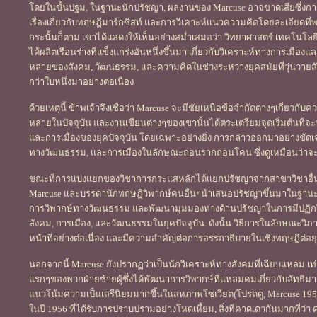
โดยในขั้นปฐม, ในฐานะนักปรัชญา, ผลงานของ Marcuse อาจขาดเสียซึ่งการว
เรื่องเกี่ยวกับทฤษฎีมาร์กซิสท์ และการวิเคาะห์แนวความคิดโดยละเอียดท
กระนั้นก็ตาม เขาได้แสดงให้เห็นอย่างสม่ำเสมอว่า วิทยาศาสตร์ เทคโนโล
ได้ผลิตเรือนร่างที่แข็งแกร่งอันหนึ่งขึ้นมา เกี่ยวกับวิเคราะห์ทางการเม
หลายของสังคม, วัฒนธรรม, และความคิดในช่วงระหว่างยุคสมัยที่วุ่นวายสับสน ซ
กว่าใบหนึ่งมาอย่างต่อเนื่อง
ด้วยเหตุนี้ ข้าพเจ้าจึงเชื่อว่า Marcuse จะมีชัยเหนือข้อจำกัดต่างๆเกี่
หลายในปัจจุบัน และงานเขียนต่างๆของเขานั้นได้ตระเตรียมจุดเริ่มต้นที
และการเมืองของยุคปัจจุบัน โดยเฉพาะอย่างยิ่ง การกล่าวออกมาอย่างชัด
ทางวัฒนธรรม, และการเมืองในลักษณะถอนรากถอนโคน ซึ่งดูเหมือนว่าจะเ
ขณะที่การแบ่งแยกของวิชาการกระแสหลักได้แยกปรัชญาจากสาขาวิชาอื่น
Marcuse และบรรดานักทฤษฎีวิพากษ์คนอื่นๆนำเสนอปรัชญาขึ้นมาในฐานะ
การวิพากษ์ทางวัฒนธรรม และพัฒนามุมมองทางด้านปรัชญาในการมีปฏิกริย
สังคม, การเมือง, และวัฒนธรรมในยุคปัจจุบัน. ดังนั้น วิธีการในลักษณะวิ
หน้าที่อย่างต่อเนื่อง และมีความสำคัญต่อการอรรถาธิบายในเชิงทฤษฎีต่อย
นอกจากนี้ Marcuse ยังปรากฏว่าเป็นนักวิเคราะห์ทางสังคมที่เฉียบแหลม เท่
แรกๆของพวกฝ่ายซ้ายผู้ซึ่งได้พัฒนาการวิพากษ์ที่แหลมคมเกี่ยวกับลัทธิมา
แนวโน้มความเป็นเสรีนิยมมากขึ้นในสหภาพโซเวียต(โปรดดู, Marcuse 19
ในปี 1956 ที่ได้รับการปราบปรามอย่างโหดเหี้ยม, สิ่งที่คาดเดากันมากที่