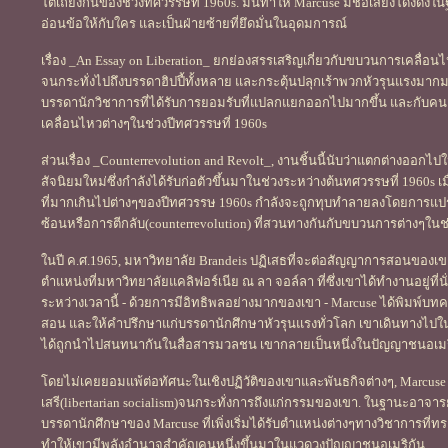
โต้เถียงกันของช่วงทศวรรษที่ 1960s. มันทำให้ Marcuse มีชื่อเสียงโด่งด
อ่อนข้อให้กับใคร และเป็นฝ่ายซ้ายที่ยึดมั่นในอุดมการณ์
เรื่อง _An Essay on Liberation_ ยกย่องสรรเสริญเกี่ยวกับขบวนการเคลื่อน
จนกระทั่งไปถึงบรรดาฮิปปี้ทั้งหลาย และกระตุ้นปลุกเร้าพวกหัวรุนแรงมา
บรรดานักวิชาการที่ได้รับการยอมรับที่แปลกแยกออกไปมากขึ้น และกับคนเห
เคลื่อนไหวต่างๆในช่วงปีทศวรรษที่ 1960s
ส่วนเรื่อง _Counterrevolution and Revolt_, งานชิ้นนี้นับว่าแตกต่างออ
สัจนิยมใหม่ซึ่งกำลังได้รับก่อตัวขึ้นมาในช่วงระหว่างต้นทศวรรษที่ 1960s 
ที่มากเกินไปต่างๆของปีทศวรรษ 1960s กำลังจะถูกทุบทำลายลงโดยการแปรเ
ซ้อนหรือการตีกลับ(counterrevolution) ที่สวนทางกันกับขบวนการต่างๆในช
ในปี ค.ศ.1965, มหาวิทยาลัย Brandeis ปฏิเสธที่จะต่อสัญญาการสอนของเขา 
ตำแหน่งที่มหาวิทยาลัยแคลิฟอร์เนีย ณ ลา จอล์ลา ที่ซึ่งเขาได้ทำงานอยู่ที
ระหว่างเวลานี้ - ด้วยการมีอิทธิพลอย่างมากของเขา - Marcuse ได้พิม
สอน และให้คำปรึกษาแก่บรรดานักศึกษาหัวรุนแรงทั่วโลก เขาเดินทางไปในท
ได้ถูกนำไปสนทนากันในสื่อสารมวลชน เขากลายเป็นหนึ่งในปัญญาชนอเมริกัน
โดยไม่เคยยอมแพ้ต่อทัศนะในเชิงปฏิวัติของเขาและพันธกิจต่างๆ, Marcus
เสรี(libertarian socialism)จนกระทั่งการถึงแก่กรรมของเขา. ในฐานะอาจาร
บรรดานักศึกษาของ Marcuse ที่เพิ่งเริ่มได้รับตำแหน่งต่างๆทางวิชาการที่ท
ทำให้เขามีพลังอำนาจสำคัญคนหนึ่งขึ้นมาในแวดวงปัญญาชนอเมริกัน