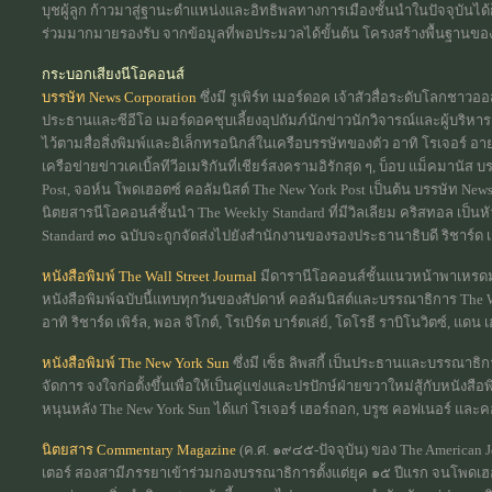
บุชผู้ลูก ก้าวมาสู่ฐานะตำแหน่งและอิทธิพลทางการเมืองชั้นนำในปัจจุบันไ
ร่วมมากมายรองรับ จากข้อมูลที่พอประมวลได้ขั้นต้น โครงสร้างพื้นฐานของเค
กระบอกเสียงนีโอคอนส์
บรรษัท News Corporation
ซึ่งมี รูเพิร์ท เมอร์ดอค เจ้าสัวสื่อระดับโลกชาว
ประธานและซีอีโอ เมอร์ดอคชุบเลี้ยงอุปถัมภ์นักข่าวนักวิจารณ์และผู้บริหา
ไว้ตามสื่อสิ่งพิมพ์และอิเล็กทรอนิกส์ในเครือบรรษัทของตัว อาทิ โรเจอร์ 
เครือข่ายข่าวเคเบิ้ลทีวีอเมริกันที่เชียร์สงครามอิรักสุด ๆ, บ็อบ แม็คมา
Post, จอห์น โพดเฮอตซ์ คอลัมนิสต์ The New York Post เป็นต้น บรรษัท News 
นิตยสารนีโอคอนส์ชั้นนำ The Weekly Standard ที่มีวิลเลียม คริสทอล เป็
Standard ๓๐ ฉบับจะถูกจัดส่งไปยังสำนักงานของรองประธานาธิบดี ริชาร์ด เ
หนังสือพิมพ์ The Wall Street Journal
มีดารานีโอคอนส์ชั้นแนวหน้าพาเหรด
หนังสือพิมพ์ฉบับนี้แทบทุกวันของสัปดาห์ คอลัมนิสต์และบรรณาธิการ The Wa
อาทิ ริชาร์ด เพิร์ล, พอล จิโกต์, โรเบิร์ต บาร์ตเล่ย์, โดโรธี ราบิโนวิตซ์, แดน
หนังสือพิมพ์ The New York Sun
ซึ่งมี เซ็ธ ลิพสกี้ เป็นประธานและบรรณาธ
จัดการ จงใจก่อตั้งขึ้นเพื่อให้เป็นคู่แข่งและปรปักษ์ฝ่ายขวาใหม่สู้กับหนังส
หนุนหลัง The New York Sun ได้แก่ โรเจอร์ เฮอร์ถอก, บรูซ คอฟเนอร์ และค
นิตยสาร Commentary Magazine
(ค.ศ. ๑๙๔๕-ปัจจุบัน) ของ The American 
เตอร์ สองสามีภรรยาเข้าร่วมกองบรรณาธิการตั้งแต่ยุค ๑๕ ปีแรก จนโพดเฮ