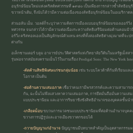
อนุรักษ์นิยมใหม่แห่งคริสต์ทศวรรษที่ ๑๙๘๐ เป็นเพียงการกล่าวซ้ำลัทธิอนุร
ขวาหน้าเดิม, จึงนับได้ว่ามีความต่อเนื่องของลัทธิอนุรักษ์นิยมในอเมริกาต
ส่วนอลัน เอ็ม. วอลด์ก็ระบุว่าความคิดการเมืองแบบอนุรักษ์นิยมของเออร์วิ่
ทศวรรษ จนกล่าวได้ว่ามีความต่อเนื่องระหว่างลัทธิเสรีนิยมต่อต้านคอมมิวน
อร์วิ่ง คริสทอลเองเป็นสัญลักษณ์ตัวแทน ตรงที่ทั้งสองลัทธิต่างมุ่งมาดที่จะป
ต่างกัน
อเล็กซานเดอร์ บลูม อาจารย์ประวัติศาสตร์แห่งวิทยาลัยวีตันในมลรัฐเม็สสาจู
รุ่นพ่อจากสมัยสงครามเย็นไว้ในงานเรื่อง Prodigal Sons: The New York Intell
-คัดค้านสิทธิพิเศษแก่ชนกลุ่มน้อย
เช่น ระบบโควต้าที่กันที่เรียนแ
โอกาส เป็นต้น
-ต่อต้านความเสมอภาค
เชื่อว่าคนเรามีพรสวรรค์และความสามารถ
กัน, ฉะนั้นไม่พึงแสวงหาความเสมอภาค, การยึดมั่นถือมั่นความเสม
แบบประชานิยม และอาการริษยาชิงชังสิทธิอำนาจของบุคคลชั้นนำที่เ
-เกลียดม็อบ
ขบวนการมวลชนแบบประชานิยมที่ต่อต้านอำนาจบุคคลชั้นน
ขวางการปฏิรูปและอาจเอียงขวาตกขอบได้
-ถวายปัญญาแก่อำนาจ
ปัญญาชนมีบทบาทสำคัญเป็นอุตสาหกรรมผลิตค