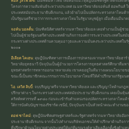
พอล วูลโฟวิตซ์:
บัณฑิตมหาวิทยาลัยคอร์แนว ดุษฎีบัณฑิตรัฐศาสตร์และเ
โครงการความสัมพันธ์ระหว่างประเทศ ณ มหาวิทยาลัยจอห์นส์ ฮอพกินส์ 
ประเทศสมัยประธานาธิบดีเรแกน, แล้วย้ายไปเป็นปลัดกระทรวงกลาโหมด้านนโ
เป็นรัฐมนตรีช่วยว่าการกระทรวงกลาโหมในรัฐบาลบุชผู้ลูก เมื่อเดือนมีนา
จอห์น บอลตั้น:
บัณฑิตนิติศาสตร์จากมหาวิทยาลัยเยล เคยทำงานเป็นผู้ช่ว
ไปเป็นผู้ช่วยรัฐมนตรีต่างประเทศด้านกิจการองค์การระหว่างประเทศในสมัยร
กระทรวงต่างประเทศด้านควบคุมอาวุธและความมั่นคงระหว่างประเทศในรัฐบ
๒๐๐๑
อีเลียต โคเฮน:
ดุษฎีบัณฑิตทางการเมืองการปกครองจากมหาวิทยาลัยฮาร์วา
วิทยาลัยยุทธนาวี ปัจจุบันเป็นผู้อำนวยการโครงการยุทธศาสตร์ศึกษาที่มหาว
ยุทธศาสตร์การทหารออกมาหลายเล่ม เขาเคยอยู่ในทีมวางแผนนโยบายของ
ขณะนี้เป็นสมาชิกคณะกรรมการนโยบายกลาโหมที่ให้คำปรึกษาแก่รัฐมนต
ไอ. เลวิส ลิบบี้:
จบปริญญาตรีจากมหาวิทยาลัยเยล และปริญญาโทด้านกฎหมา
ปรึกษาต่าง ๆ ในกระทรวงต่างประเทศสมัยประธานาธิบดีเรแกน เคยเป็นหุ้น
คริสต์ทศวรรษที่ ๑๙๘๐ ก่อนจะเข้ารับตำแหน่งรองปลัดกระทรวงกลาโหมด้า
ใต้การบังคับบัญชาของริชาร์ด เชนีย์, ปัจจุบันเขาเป็นหัวหน้าคณะทำงานขอ
ดอฟ ซาไคม์:
ดุษฎีบัณฑิตเศรษฐศาสตร์และรัฐศาสตร์จากมหาวิทยาลัยอ
ประธานาธิบดีเรแกน จากนั้นไปทำงานบริษัทเอกชนให้คำปรึกษาด้านกิจการ
ที่ปรึกษาด้านนโยบายต่างประเทศให้แก่ทีมรณรงค์หาเสียงเลือกตั้งชิงตำแหน