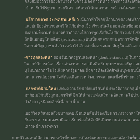
คลังสมองถาวรของอำนาจทางการเมือง การทหาร ราชการและเศรษฐกิ
เข้าหารับใช้รัฐบาล ช่วยวิเคราะห์แนวโน้มสถานการณ์ วางโครงการให
-นโยบายต่างประเทศสายเหยี่ยว
เน้นว่าหัวใจอยู่ที่อำนาจของอเมริกาใ
และปกป้องอำนาจอเมริกันไว้อย่างแข็งกร้าวชนิดไม่ยอมอ่อนข้อถอยหล
สงครามก็ตามที ขนาดที่ว่าถ้าต้องใช้การทูตเรือปืนไปปิดอ่าวเปอร์เซีย
ลัทธิแยกอยู่โดดเดี่ยว (isolationism) อันเป็นผลจากกลุ่มอาการหักศึ
วิจารณ์ปัญญาชนหัวก้าวหน้าไร้เดียงสาที่มองเจตนาศัตรูในแง่ดีและ
-การทูตสองหน้า
ยอมรับมาตรฐานสองหน้า (double standard) ในกา
วิพากษ์วิจารณ์เอาเรื่องเล่นงานการละเมิดสิทธิมนุษยชนของรัฐบาลเ
หูไปนาเอาตาไปไร่เสียหากรัฐบาลเผด็จการที่ละเมิดสิทธิมนุษยชนนั้นเ
สถานการณ์ยุ่งยากใจที่ต้องเลือกระหว่างมารหลายตนซึ่งชั่วร้ายต่างกัน 
-ปลุกชาตินิยมใหม่
แสดงความรักชาติอเมริกันที่มีประวัติการต่อสู้เพ
ชาติอเมริกันจึงถูกชะตาฟ้าลิขิตให้นำพรแห่งเสรีภาพอิสรภาพไปปร
กำลังอาวุธนิวเคลียร์เพื่อการนี้ก็ตาม
เออร์วิ่ง คริสทอลถึงขนาดเคยเขียนคอลัมน์ร้องเรียนกระทรวงกลาโหม
ยืนตรงเคารพเพลงชาติและเรียกร้องให้จัดพิธีเดินขบวนสวนสนามของ
เคารพยำเกรงทหาร
พวกนีโอคอนส์ถือว่าภาระหน้าที่ทางการเมืองวัฒนธรรมของตนคือ บำเพ็ญ