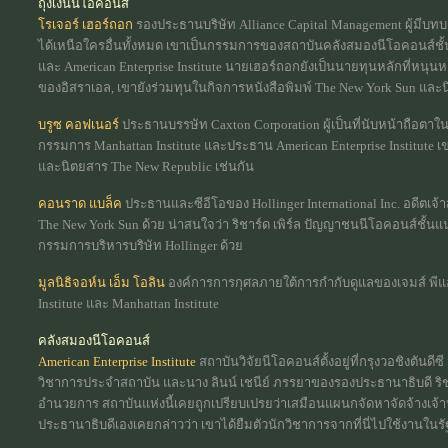
ถุงเงินนีโอคอนส์
โรเจอร์ เฮอร์ถอก
รองประธานบริษัท Alliance Capital Management ผู้มีบ
ได้เหนือใครอื่นทั้งหมด เขาเป็นกรรมการของสถาบันคลังสมองนีโอคอนส์ชั้นนำ
และ American Enterprise Institute นายเฮอร์ถอกยังเป็นนายทุนหลักที่หนุน
ของอิสราเอล, เขายังร่วมทุนในกิจการหนังสือพิมพ์ The New York Sun และ
บรูซ คอฟเนอร์
ประธานบรรษัท Caxton Corporation ผู้เป็นที่นับหน้าถือตาใ
กรรมการ Manhattan Institute และประธาน American Enterprise Institute 
และนิตยสาร The New Republic เช่นกัน
คอนราด แบล็ค
ประธานและซีอีโอของ Hollinger International Inc. อดีตเจ้
The New York Sun ด้วย น่าสนใจว่า ริชาร์ด เพิร์ล ปัญญาชนนีโอคอนส์ชั้นแ
กรรมการบริหารบริษัท Hollinger ด้วย
มูลนิธิจอห์น เอ็ม โอลิน
องค์การการกุศลภายใต้การกำกับดูแลของเจมส์ พีแอร์
Institute และ Manhattan Institute
คลังสมองนีโอคอนส์
American Enterprise Institute
สถาบันวิจัยนีโอคอนส์ตั้งอยู่ที่กรุงวอชิงตันดีซ
วิชาการประจำสถาบัน และนาง ลินน์ เชนีย์ ภรรยาของรองประธานาธิบดี ริช
อำนวยการ สถาบันแห่งนี้เคยถูกเปรียบเปรยว่าเสมือนแผนกจัดหาจัดจ้างเจ้าหน้า
ประธานาธิบดีเองเคยกล่าวว่า เขาได้ยืมตัวนักวิชาการจากที่นี่ไปใช้งานใ