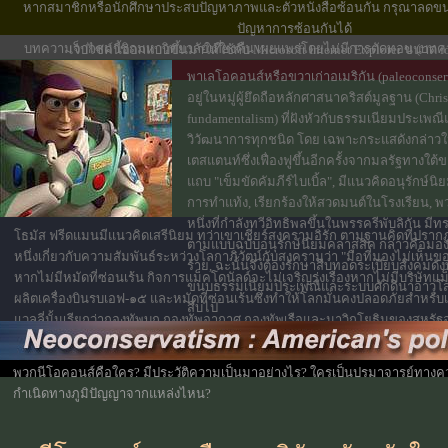
หากสมาชิกหรือนักศึกษาประสบปัญหาภาพและตัวหนังสือซ้อนกัน กรุณาลดขนา
ทางวิชาการ
ปัญหาการซ้อนกันได้
บทความจากสมาชิกมหาวิทยาลัยเที่ยงคืน เผยแพร่โดยไม่มีการตัดทอน (บท
เว็ปไซค์นี้ออกแบบขึ้นมาให้ใช้กับ Microsoft Internet Explorer ขนาด 
หน้ากระดาษ A4)
พาเลโอคอนส์หรือขวาเก่าอเมริกัน (paleoconser
อยู่ในหมู่ผู้ยึดถือหลักศาสนาคริสต์มูลฐาน (Chris
fundamentalism) ที่ฝังหัวกับธรรมเนียมประเพณ
วิวัฒนาการทุกชนิด โดย เฉพาะกระแสดังกล่าว
เตสแตนท์ซึ่งเฟื่องฟูขึ้นอีกครั้งจากมลรัฐทางใต้ข
แถบ "เข็มขัดคัมภีร์ไบเบิ้ล", มีแนวคิดอนุรักษ์น
การทำแท้ง, เรียกร้องให้สวดมนต์ในโรงเรียน, พวก
หนึ่งที่กำลังทวีอิทธิพลขึ้นในพรรครีพับลิกัน มี
โธมัส ฟรีดแมนมีแนวคิดเสรีนิยม ทว่าเขาเชียร์สงครามอิรัก ตามฐานคิดที่ปรา
ตามแบบฉบับอนุรักษ์นิยมคลาสสิค กล่าวคือมอ
หนึ่งเกี่ยวกับความสัมพันธ์ระหว่างโลกาภิวัตน์กับสงครามว่า "มือที่มองไม่เห็
ร้าย, ฉะนั้นจึงต้องรักษาสืบทอดระเบียบสังคมดังที่
หากไม่มีหมัดที่ซ่อนเร้น กิจการแม็คโดนัลด์จะไม่เจริญรุ่งเรืองหากไม่มีบริษัทแ
ขนบธรรมเนียมประเพณีและระบบศักดินาอาวุโสอั
ผลิตเครื่องบินรบเอฟ-๑๕ และหมัดที่ซ่อนเร้นซึ่งทำให้โลกมั่นคงปลอดภัยสำหร
สืบไป
แวลลี่นั้นเรียกว่ากองทัพบก กองทัพอากาศ กองทัพเรือและนาวิกโยธินของสหรัฐอ
(ข้อความข้างต้น ตัดมาบางส่วนจากบทความที่จะได้อ่านต่อไป)
พวกนีโอคอนส์คือใคร? มีประวัติความเป็นมาอย่างไร? ใครเป็นปรมาจารย์ทางค
กำเนิดทางภูมิปัญญาจากแหล่งไหน?