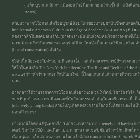
(
แพ็ต บูชานัน นักการเมืองอนุรักษ์นิยมเก่าอเมริกันชั้นนำ หนังสือพ
๒๐๐๒)
คำบ่นว่าพวกนีโอคอนส์หรืออนุรักษ์นิยมใหม่ของนายบูชานันข้างต้นสอดรับกั
Intellectuals: American Culture in the Age of Academe (ค.ศ. ๑๙๘๗) ที่ว่าเ
หยั่งรากลึกในสังคมอเมริกัน (อาจเพราะมันเป็นสังคมคนผิวขาวอพยพซึ่งไม่เค
ความคิดอนุรักษ์นิยมของพวกอนุรักษ์นิยมใหม่จึงเป็นแบบเสรีนิยม, หรือกล่าวอ
(liberal conservatism) นั่นเอง
ซึ่งอันนี้คล้องจองกับคำนิยามที่ อลัน เอ็ม. วอลด์ ศาสตราจารย์ด้านวัฒนธ
ให้ไว้ในหนังสือ The New York Intellectulas: The Rise and Decline of the Ant
๑๙๘๗) ว่า "คำว่า 'พวกอนุรักษ์นิยมใหม่' นี้โดยแก่นแท้แล้วหมายถึงพวกเสรีนิย
นาน"
อาจกล่าวได้ว่าบรรดาดารานีโอคอนส์อย่างพอล วูลโฟวิตซ์, ริชาร์ด เพิร์ล, ว
ฯลฯ ที่กุมตำแหน่งการเมืองและที่มั่นวัฒนธรรมสำคัญในอเมริกาขณะนี้ เป็นนี
(relatively young hawks) ส่วนใหญ่เกิดหลังสงครามโลกครั้งที่สอง และไม่
คอนส์โดยตรง
ต่างจากนีโอคอนส์รุ่นพ่อหรือ "เหยี่ยวแก่(หง่อม)" (extremely old hawks) อย
เตอร์, ริชาร์ด ไป๊ป์ส, แดเนียล เบล, นาธาน เกลเซอร์, ซีมอร์ มาร์ติน ลิพเส
เนื้อหนุ่มสาวตั้งแต่ก่อนสงครามโลกครั้งที่สอง และเคยเป็นฝ่ายซ้ายมาร์กซิส