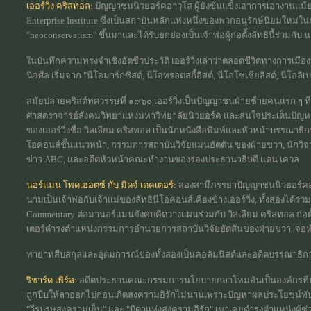
เออร์วิ่ง คริสทอล:
ปัญญาชนนิวยอร์คอาวุโส ผู้ยังขันแข็งเอาการเอางานแม้ย่า
Enterprise Institute ซึ่งเป็นสถาบันหลักแห่งหนึ่งของพวกอนุรักษ์นิยมใหม่ในกร
"neoconservatism" ขึ้นมาและได้รับยกย่องเป็นเจ้าพ่อผู้ก่อตั้งลัทธินี้ร่วม
ในบันทึกความทรงจำเชิงอัตชีวประวัติ เออร์วิ่งเล่าว่าตลอดชีวิตทางการเมืองที่
นิจศีล เริ่มจาก "นีโอมาร์กซิสต์, นีโอทรอตสกี้อิสต์, นีโอโซเชียลิสต์, นีโอล
สมัยปลายคริสต์ทศวรรษที่ ๑๙๖๐ เออร์วิ่งเป็นปัญญาชนฝ่ายซ้ายคนแรก ๆ ที่
ศาสตราจารย์สังคมวิทยาแห่งมหาวิทยาลัยนิวยอร์ค และสนใจประเด็นปัญ
ของเออร์วิ่งชื่อ วิลเลียม คริสทอล เป็นนักหนังสือพิมพ์และหัวหน้าบรรณาธิก
โอคอนส์ชั้นแนวหน้า, กรรมการสถาบันวิจัยแมนฮัตตัน ของฝ่ายขวา, นักวิ
ข่าว ABC, และอดีตหัวหน้าคณะทำงานของรองประธานาธิบดี แดน เควล
นอร์แมน โพดเฮอตซ์ กับ มิดจ์ เดคเตอร์:
สองสามีภรรยาปัญญาชนนิวยอร์คอดีตฝ
นามเป็นเจ้าพ่อกับเจ้าแม่ของลัทธินีโอคอนส์เคียงข้างเออร์วิ่ง, ทั้งสองได้ร
Commentary ต่อมานอร์แมนยังคบคิดวางแผนร่วมกับ วิลเลียม คริสทอล ก่อตั้
เตอร์ดำรงตำแหน่งกรรมการอำนวยการสถาบันวิจัยฮัดสันของฝ่ายขวา, จอห
ทายาทสืบสกุลและอุดมการณ์ของทั้งสองเป็นคอลัมนิสต์และอดีตบรรณาธิกา
ริชาร์ด เพิร์ล:
อดีตประธานคณะกรรมการนโยบายกลาโหมอันเป็นองค์กรที่ปรึก
ถูกบีบให้ลาออกไปก่อนเกิดสงครามอิรักไม่นานเพราะปัญหาผลประโยชน์ทับซ้
"วีรบุรุษสงครามเย็น" และ "บิดาแห่งสงครามอิรัก" เขาเคยดำรงตำแหน่งผ