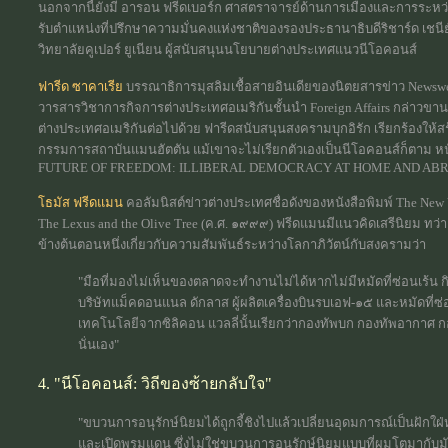
นอกจากนี้ยังมี อารอน ฟรีดเบอร์ก ศาสตราจารย์ด้านการเมืองและการระหว่าง
รับตำแหน่งที่ปรึกษาความมั่นคงแห่งชาติของรองประธานาธิบดีริชาร์ด เชนีย
วิทยาลัยคูเปอร์ ยูเนียน ผู้สนับสนุนนโยบายต่างประเทศแนวนีโอคอนส์
ฟารีด ซาคาเรีย
บรรณาธิการมุสลิมเชื้อสายอินเดียของนิตยสารข่าว Newswe
วารสารวิชาการกิจการต่างประเทศอเมริกันชั้นนำ Foreign Affairs กล่าวขาน
ต่างประเทศอเมริกันต่อไปด้วย ฟารีดสนับสนุนสงครามบุกอิรัก เรียกร้องใ
กรรมการสถาบันแมนฮัตตัน แม้เขาจะไม่เรียกตัวเองเป็นนีโอคอนส์ก็ตาม หนังส
FUTURE OF FREEDOM: ILLIBERAL DEMOCRACY AT HOME AND AB
โธมัส ฟรีดแมน
คอลัมนิสต์ข่าวต่างประเทศชื่อดังของหนังสือพิมพ์ The New Yo
The Lexus and the Olive Tree (ค.ศ. ๑๙๙๙) ฟรีดแมนมีแนวคิดเสรีนิยม ทว่
ข้างต้นตอนหนึ่งเกี่ยวกับความสัมพันธ์ระหว่างโลกาภิวัตน์กับสงครามว่า
"มือที่มองไม่เห็นของตลาดจะทำงานไม่ได้หากไม่มีหมัดที่ซ่อนเร้น กิ
บริษัทแม็คดอนแนล ดักลาส ผู้ผลิตเครื่องบินรบเอฟ-๑๕ และหมัดที่ซ
เทคโนโลยีจากซิลิคอน แวลลี่นั้นเรียกว่ากองทัพบก กองทัพอากาศ 
นั่นเอง"
4. "นีโอคอนส์: วิถีของซ้ายกลับใจ"
"ขบวนการอนุรักษ์นิยมได้ถูกจี้ชิงไปแล้วเปลี่ยนอุดมการณ์เป็นฝั
และเปิดพรมแดน ซึ่งไม่ใช่ขบวนการอนุรักษ์นิยมแบบที่ผมโตมากับม