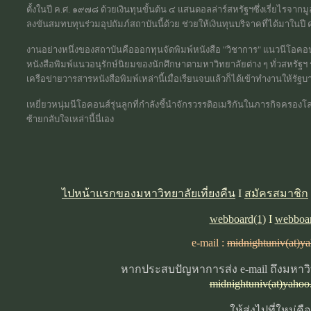
ตั้งในปี ค.ศ. ๑๙๗๘ ด้วยเงินทุนขั้นต้น ๔ แสนดอลล่าร์สหรัฐฯซึ่งเรี่ยไรจากมูล
ลงขันสมทบทุนร่วมอุปถัมภ์สถาบันนี้ด้วย ช่วยให้เงินทุนบริจาคที่ได้มาในปี 
งานอย่างหนึ่งของสถาบันคือออกทุนจัดพิมพ์หนังสือ "วิชาการ" แนวนีโอคอ
หนังสือพิมพ์แนวอนุรักษ์นิยมของนักศึกษาตามหาวิทยาลัยต่าง ๆ ทั่วสหรัฐฯ
เครือข่ายวารสารหนังสือพิมพ์เหล่านี้เมื่อเรียนจบแล้วก็ได้เข้าทำงานให้รั
เหยี่ยวหนุ่มนีโอคอนส์รุ่นลูกที่กำลังชี้นำจักรวรรดิอเมริกันในภารกิจครอง
ซ้ายกลับใจเหล่านี้นี่เอง
ไปหน้าแรกของมหาวิทยาลัยเที่ยงคืน
I
สมัครสมาชิก
webboard(1)
I
webboar
e-mail :
midnightuniv(at)y
หากประสบปัญหาการส่ง e-mail ถึงมหาวิท
midnightuniv(at)yaho
ให้ส่งไปที่ใหม่คือ