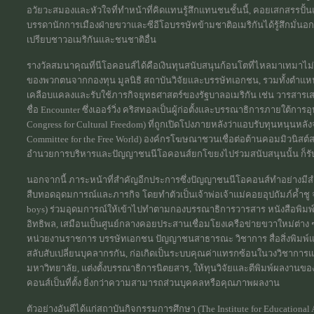
อวัยวะสมองและหัวใจที่ทำหน้าที่คิดแทนรู้สึกแทนชนชั้นนี้, คอยเสกสรรปั้นแต
บรรดานักการเมืองฝ่ายขวาและซีอีโอบรรษัทข้ามชาติอเมริกันได้รู้สึกมั่นอ
เปรียบชาวอเมริกันและชนชาติอื่น
รางวัลสมนาคุณที่นีโอคอนส์ได้คือเงินทุนสนับสนุนก้อนโตที่ไหลมาเทมาไม่ข
ของพวกตนจากกองทุน มูลนิธิ สถาบันวิจัยและบรรษัทเอกชน, รวมทั้งตำแหน่งเ
เคลือบแคลงและรับใช้ภารกิจยุทธศาสตร์ของรัฐบาลอเมริกัน เช่น วารสารเสร
ชื่อ Encounter ซึ่งเออร์วิ่ง คริสทอลเป็นผู้ก่อตั้งและบรรณาธิการภายใต้กา
Congress for Cultural Freedom) ที่ถูกเปิดโปงภายหลังว่าแอบรับทุนหนุนหลั
Committee for the Free World) องค์กรโฆษณาชวนเชื่อต่อต้านคอมมิวนิสต์สมั
อำนวยการบริหารและปัญญาชนนีโอคอนส์ยกโขยงไปร่วมสนับสนุนนั้น ก็รับท
นอกจากนี้ ภาระหน้าที่สำคัญอีกประการซึ่งปัญญาชนนีโอคอนส์ทำอย่างมีส
สืบทอดอุดมการณ์และภารกิจ โดยทำตัวเป็นเจ้าพ่อเจ้าแม่คอยอุปถัมภ์ค้ำชู
boys) ร่วมอุดมการณ์ให้เข้าไปทำตามกองบรรณาธิการวารสาร หนังสือพิมพ์ ส
อิทธิพล, เสมือนเป็นศูนย์กลางคอยประสานเชื่อมโยงเครือข่ายขวาใหม่ต่าง ๆ
หน่วยงานราชการ บรรษัทเอกชน ปัญญาชนสาธารณะ วิชาการ สื่อสิ่งพิมพ์แ
สลับสับเปลี่ยนบุคลากรกัน, ก่อเกิดเป็นระบบคุณค่าแทรกซ้อนในวงวิชาการแ
มหาวิทยาลัย, แต่งตั้งบรรณาธิการนิตยสาร, ให้ทุนวิจัยและตีพิมพ์ผลงานข
คอนส์เป็นที่ตั้ง ยิ่งกว่าความสามารถส่วนบุคคลหรือคุณภาพผลงาน
ตัวอย่างอันดีได้แก่สถาบันกิจกรรมการศึกษา (The Institute for Educational Affai