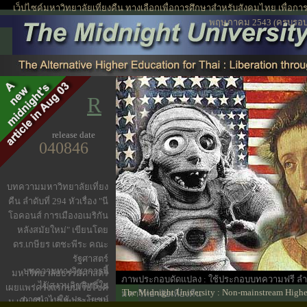
เว็ปไซค์มหาวิทยาลัยเที่ยงคืน ทางเลือกเพื่อการศึกษาสำหรับสังคมไทย เพื่อการพัฒน
พฤษภาคม 2543 (ครบรอบ 
R
release date
040846
บทความมหาวิทยาลัยเที่ยง
คืน ลำดับที่ 294 หัวเรื่อง "นี
โอคอนส์ การเมืองอเมริกัน
หลังสมัยใหม่" เขียนโดย
ดร.เกษียร เตชะพีระ คณะ
รัฐศาสตร์
บทความทางวิชาการนี้
มหาวิทยาลัยธรรมศาสตร์
ภาพประกอบดัดแปลง : ใช้ประกอบบทความฟรี ลำดั
ไม่สงวนลิขสิทธิ์ใน
เผยแพร่ครั้งแรกบนเว็ปไซค์
The Midnight University : Non-mainstream Higher
มหาวิทยาลัยเที่ยงคืน
การนำไปใช้ ประโยชน์
ม.เที่ยงคืน 4 สิงหาคม2546