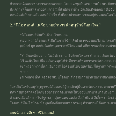
ด้วยการเดินแนวทางขวาสายกลางและไม่แสดงจุดยืนทางการเมืองแน่ชัดตายต
สังเคราะห์ค็อกเทลทางอุดมการณ์ที่น่าอัศจรรย์ระเบิดเถิดเทิงออกมา คือจับ ว
คอนส์แต่งกับพาเลโอคอนส์สำเร็จ ทั้งที่สองฝ่ายแทบว่าจะอยู่กันคนละโลก
2. "นีโอคอนส์: เครือข่ายอำนาจนำอนุรักษ์นิยมใหม่"
"นีโอคอนส์มันเป็นตัวอะไรกันแน่?
ตอบ: พวกนีโอคอนส์เชื่อในการใช้กำลังอำนาจของอเมริกามาส่งเสริ
(แม็กซ์ บูต คอลัมนิสต์หนุ่มดาวรุ่งนีโอคอนส์ อดีตบรรณาธิการหน้า
"สามีของฉันบอกว่าไม่มีประธานาธิบดีคนไหนจะสามารถเดินนโยบายล้
ไว้ ฉะนั้นในแง่นี้คุณก็อาจพูดได้ว่ามีการเตรียมการทางวัฒนธรรมรอรั
เขาหรอก พวกที่คุณเรียกว่านีโอคอนส์ได้ช่วยเตรียมพื้นฐานทางวัฒน
หาก"
( นางมิดจ์ เด็คเตอร์ เจ้าแม่นีโอคอนส์ กรรมการอำนวยการสถาบันฮ
ใครเป็นใครในหมู่ปัญญาชนนีโอคอนส์ผู้บุกเบิกปูพื้นทางวัฒนธรรมมานานป
ทิศทางยุทธศาสตร์โลกของจักรวรรดิอเมริกันในปัจจุบันผ่านรัฐบาลประธานาธ
ตัวแทนเชิงนโยบายในรัฐบาล, กลุ่มทุนหนุนหลัง, สื่อสิ่งพิมพ์-อิเล็กทรอนิกส์
โอคอนส์มีอะไรบ้าง? ข้อมูลเบื้องต้นจากแหล่งต่าง ๆ ที่รวบรวมได้พอประมวลภ
แกนนำความคิดของนีโอคอนส์