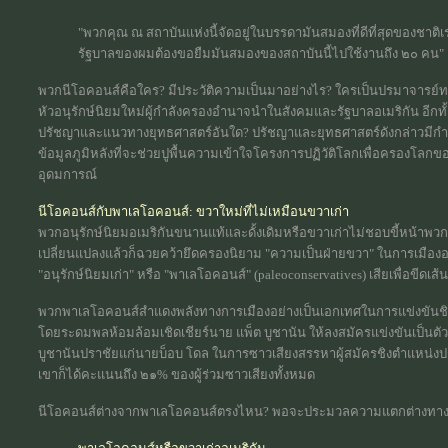
"พวกคุณ ณ สถาบันแห่งนี้จัดอยู่ในบรรดามันสมองที่ดีที่สุดของชาต
รัฐบาลของผมต้องขอยืมมันสมองของสถาบันนี้ไปใช้งานถึง ๒๐ คน"
พวกนีโอคอนส์คือใคร? มีประวัติความเป็นมาอย่างไร? ใครเป็นปรมาจา
หัวอนุรักษ์นิยมใหม่ผู้กำลังครองอำนาจนำในสังคมและรัฐบาลอเมริกัน อีกทั้ง
ปรัชญาและแนวทางยุทธศาสตร์อันใด? ปรัชญาและยุทธศาสตร์ดังกล่าวมีกำเ
ข้อมูลภูมิหลังที่จะช่วยปูพื้นความเข้าใจโครงการปฏิวัติโลกเพื่อครองโลก
อุดมการณ์
นีโอคอนส์กับพาเลโอคอนส์: ขวาใหม่ที่ไม่เหมือนขวาเก่า
พวกอนุรักษ์นิยมอเมริกันขนานแท้และดั้งเดิมหรือขวาเก่าไม่ชอบขี้หน้าพวก
เปลี่ยนแปลงแล้วก็ฉวยคว้ายึดครองนิยาม "ความเป็นฝ่ายขวา" ในการเมือง
"อนุรักษ์นิยมเก่า" หรือ "พาเลโอคอนส์" (paleoconservatives) เสียเพื่อขี
พวกพาเลโอคอนส์สำแดงพลังทางการเมืองอย่างเป็นเอกเทศในการแข่งขันชิงต
โดยระดมพลห้อมล้อมเชิดเชียร์นาย แพ็ต บูชานัน ให้ลงสมัครแข่งขันเป็น
บูชานันปราชัยแก่นายบ็อบ โดล ในการซาวเสียงสรรหาผู้สมัครชิงตำแหน่งป
เขาก็ได้คะแนนถึง ๒๑% ของผู้ร่วมซาวเสียงทั้งหมด
นีโอคอนส์ต่างจากพาเลโอคอนส์ตรงไหน? พอจะประมวลความแตกต่างทางแนวคิ