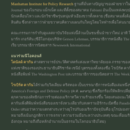
Manhattan Institute for Policy Research
ฐานที่มั่นทางปัญญาของฝ่ายขวาในน
Journal ของไมรอน แม็กเน็ต และที่ตั้งของสมาคม Fabiani อันเป็นแหล่งพบป
นักเคลื่อนไหว และนักวิชาชีพรุ่นหนุ่มหัวเอียงขวาทั้งหลาย (ชื่อสมาคมตั้งล
ลินตัน ซึ่งกล่าวหาว่าฝ่ายขวาคบคิดวางแผนกันใหญ่โตมโหฬารเพื่อโค่นนา
คณะกรรมการกำกับดูแลสถาบันวิจัยแห่งนี้ล้วนเป็นชนชั้นนำขวาใหม่ อาทิ โร
มาร์ก เกอร์สัน (ซีอีโอกลุ่มบริษัท Gerson Lehrman, บรรณาธิการหนังสือ Th
เรีย บรรณาธิการนิตยสาร Newsweek International
แนวร่วมนีโอคอนส์
โดนัลด์ คากัน
ศาสตราจารย์ประวัติศาสตร์แห่งมหาวิทยาลัยเยล ภรรยาของเขา
แห่งชาติของรองประธานาธิบดีริชาร์ด เชนีย์ บุตรของทั้งสองชื่อ โรเบิร์ต ค
หนังสือพิมพ์ The Washington Post และบรรณาธิการของนิตยสาร The Weekl
โรเบิร์ต คากัน
ได้ร่วมกับวิลเลียม คริสทอล เป็นบรรณาธิการหนังสือเล่มหนึ่งชื
America's Foreign and Defense Policy (ค.ศ. ๑๙๙๖) ซึ่งเรียกร้องให้พลิกเป
คุกคามของลัทธิก่อการร้ายต่ออเมริกาทวีความร้ายแรงขึ้น โดยเสนอแนะให้ปฏ
คากันเพิ่งตีพิมพ์หนังสือของเขาจังหวะเดียวกับสงครามอิรักระเบิดชื่อ Parad
Order เสนอว่าความแตกต่างระหว่างยุโรปกับอเมริกาปัจจุบันคือ ยุโรปมอง
หมายถึงเน้นกฎกติกา การเจรจา ความร่วมมือระหว่างประเทศ) ขณะที่อเมร
อังกฤษ หมายถึงถือหลักอำนาจเป็นธรรมในโลกอนาธิปไตย)