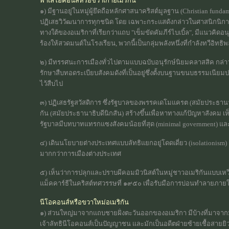
พาเลโอคอนส์หรือขวาเก่าอเมริกัน
๑) มีฐานอยู่ในหมู่ผู้ยึดถือหลักศาสนาคริสต์มูลฐาน (Christian fund
ปฏิเสธวิวัฒนาการทุกชนิด โดย เฉพาะกระแสดังกล่าวในศาสนิกนิกายโป
ทางใต้ของอเมริกาที่เรียกว่าแถบ "เข็มขัดคัมภีร์ไบเบิ้ล", มีแนวคิดอ
ร้องให้สวดมนต์ในโรงเรียน, พวกนี้เป็นกลุ่มพลังหนึ่งที่กำลังทวีอิทธิ
๒) มีทรรศนะการเมืองทั่วไปตามแบบฉบับอนุรักษ์นิยมคลาสสิค กล่าว
รักษาสืบทอดระเบียบสังคมดังที่เป็นอยู่ซึ่งตั้งบนฐานขนบธรรมเนีย
ไว้สืบไป
๓) ปฏิเสธรัฐสวัสดิการ ซึ่งรัฐบาลของพรรคเดโมแครต (สมัยประธานา
กัน (สมัยประธานาธิบดีนิกสัน) สร้างขึ้นเพื่อหาทางแก้ปัญหาสังคม เ
รัฐบาลมีบทบาทแทรกแซงสังคมน้อยที่สุด (minimal government) แ
๔) เดินนโยบายต่างประเทศแบบลัทธิแยกอยู่โดดเดี่ยว (isolationis
มากกว่าการเมืองต่างประเทศ
๕) เห็นว่าการปลุกและปราบผีคอมมิวนิสต์ในหมู่ชาวอเมริกันแบบเ
แม็คคาร์ธีในคริสต์ทศวรรษที่ ๑๙๕๐ เพื่อรับมือการบ่อนทำลายภาย
นีโอคอนส์หรือขวาใหม่อเมริกัน
๑) ส่วนใหญ่มาจากแถบชายฝั่งตะวันออกของอเมริกา มีบ้างที่มาจาก
เจ้าลัทธินีโอคอนส์เป็นปัญญาชน และมักเป็นอดีตฝ่ายซ้ายเชื้อสายย