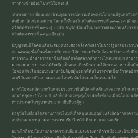
จากทางซ้ายอ้อมไปหานีโอคอนส์
เส้นทางการเปลี่ยนแปลงด้านอุดมการณ์ความคิดของนีโอคอนส์รุ่นพ่อจึงขยับไป
ลัทธิสตาลินก่อนสงครามโลกครั้งที่สองในคริสต์ทศวรรษที่ ๑๙๓๐] -> [ฝ่ายเ
คริสต์ทศวรรษที่ ๑๙๕๐] -> [ฝ่ายอนุรักษ์นิยมใหม่ระหว่างและภายหลังการ
คริสต์ทศวรรษที่ ๑๙๖๐-ปัจจุบัน]
ปัญญาชนนีโอคอนส์ประสบยุคทองสองครั้ง ครั้งแรกในช่วงรัฐบาลประธานาธิ
ต่อ ๑๙๙๓) ซึ่งเป็นครั้งแรกที่พวกเขาได้การยอมรับนับถือจากรัฐบาล เข้า
สาธารณะ อำนาจวาสนาชื่อเสียงเกียรติยศลาภสักการะไหลมาเทมา สามาร
พวกมากมาย บางคนได้รับเชิญเป็นแขกเกียรติยศร่วมโต๊ะทานอาหารเย็นกับปร
โอคอนส์จะไม่ชอบประธานาธิบดีบุชผู้พ่อนักที่หันไปวางท่าแข็งกร้าวต่ออิสร
อเมริกันจะบุกถึงแบกแดดและโค่นซัดดัมให้หมดเสี้ยนหนามไป
พวกนีโอคอนส์ดวงตกในสมัยประธานาธิบดีบิล คลินตันแห่งพรรคเดโมแครต (ค.
แกน" หยุดชะงักไป ๘ ปี, แล้วก็กลับดวงพุ่งรุ่งโรจน์ครั้งที่สอง เมื่อนีโ
ต่างประเทศในรัฐบาลประธานาธิบดีบุชผู้ลูก
ปัจจุบันในเงื่อนไขสถานการณ์ใหม่ที่เกื้อหนุนเป็นคุณยิ่งหลังปิดฉากสงครา
จบด้วยแสนยานุภาพทางทหารเกรียงไกรไร้เทียมทานของอเมริกา
อย่างไรก็ตามในท่ามกลางความเปลี่ยนแปลงของท่าทีการเมืองและป้ายยี่ห้ออ
ในบรรดานีโอคอนส์รุ่นพ่อ ซึ่งเป็นข้อสรุปที่งานศึกษาเกี่ยวกับปัญญาชนอเมริก