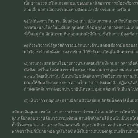
เป็นชาวพรรคเดโมแครตเสมอ, ชอบพกพานิตยสารการเมืองหรือวรรณกร
สวมเสื้อนอก, แสดงทรรศนะทางสังคมและศีลธรรมแบบเสรีนิยม
๒) ไม่ต้องการรักษาระเบียบสังคมเก่า, ปฏิเสธทรรศนะอนุรักษ์นิยมท
ทรรศนะมองโลกในแง่ดีแบบอุดมคติ เชื่อมั่นคุณค่าสากลของแม่แบบป
ที่เป็นอยู่ ล้มเลิกฉันทามติหน่อมแน้มดังที่มีมา, เชื่อในการเมืองเพื่
๓) ถึงจะวิจารณ์รัฐสวัสดิการอเมริกันบางด้าน แต่ยังเชื่อว่ามันชอบธร
เก่าวิจารณ์ว่ายังต้องการสงวนรักษาไว้ซึ่งรัฐบาลใหญ่โตมีบทบาทมา
๔) ทวนกระแสหลักนโยบายต่างประเทศอเมริกันที่ผ่านมา กล่าวคือคัด
คิสซิงเจอร์ในคริสต์ทศวรรษที่ ๑๙๖๐, ประณามการทูตแบบผ่อนคลายค
๑๙๗๐ โดยเห็นว่ามัน เป็นประโยชน์ต่อสหภาพโซเวียตมากกว่าตะวั
เสนอให้ยึดหลักสองประการทางนโยบายต่างประเทศ คือ ปฏิเสธลัทธิแ
กำลังผลักดันการส่งออกประชาธิปไตยและอุดมคติอเมริกันอื่น ๆ ไปท
๕) เห็นว่าการปลุกและปราบผีคอมมิวนิสต์แบบลัทธิแม็คคาร์ธีนั้นผิ
แม้แนวคิดอุดมการณ์จะแตกต่าง ทว่าขวาเก่าพาเลโอคอนส์กับขวาใหม่นีโอคอ
ลูกเกลี้ยกล่อมหว่านล้อมรวบรวมเชื่อมผสานเข้าด้วยกันได้ อันนับเป็นจุดโ
ทั้งนี้โดยพวกขวาเก่าเคร่งหลักศาสนาคริสต์มูลฐานมีนาย จอห์น แอชครอฟท์
พวกขวาใหม่ก็มีนาย พอล วูลโฟวิตซ์ หนึ่งในดาวเด่นของกลุ่มตนเข้ารับต