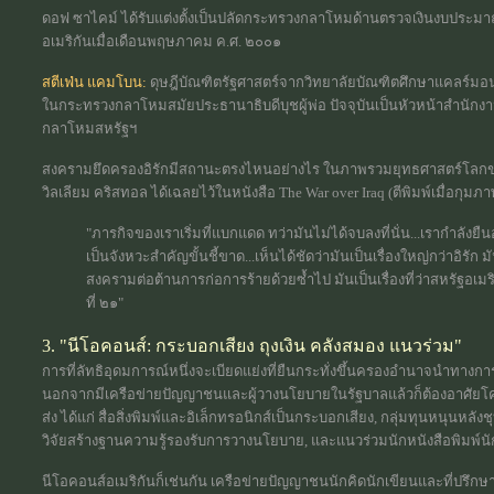
ดอฟ ซาไคม์ ได้รับแต่งตั้งเป็นปลัดกระทรวงกลาโหมด้านตรวจเงินงบประม
อเมริกันเมื่อเดือนพฤษภาคม ค.ศ. ๒๐๐๑
สตีเฟ่น แคมโบน:
ดุษฎีบัณฑิตรัฐศาสตร์จากวิทยาลัยบัณฑิตศึกษาแคลร์มอ
ในกระทรวงกลาโหมสมัยประธานาธิบดีบุชผู้พ่อ ปัจจุบันเป็นหัวหน้าสำนักง
กลาโหมสหรัฐฯ
สงครามยึดครองอิรักมีสถานะตรงไหนอย่างไร ในภาพรวมยุทธศาสตร์โลกข
วิลเลียม คริสทอล ได้เฉลยไว้ในหนังสือ The War over Iraq (ตีพิมพ์เมื่อกุมภาพ
"ภารกิจของเราเริ่มที่แบกแดด ทว่ามันไม่ได้จบลงที่นั่น...เรากำลังยืนอ
เป็นจังหวะสำคัญขั้นชี้ขาด...เห็นได้ชัดว่ามันเป็นเรื่องใหญ่กว่าอ
สงครามต่อต้านการก่อการร้ายด้วยซ้ำไป มันเป็นเรื่องที่ว่าสหรัฐอ
ที่ ๒๑"
3. "นีโอคอนส์: กระบอกเสียง ถุงเงิน คลังสมอง แนวร่วม"
การที่ลัทธิอุดมการณ์หนึ่งจะเบียดแย่งที่ยืนกระทั่งขึ้นครองอำนาจนำทาง
นอกจากมีเครือข่ายปัญญาชนและผู้วางนโยบายในรัฐบาลแล้วก็ต้องอาศัยโค
ส่ง ได้แก่ สื่อสิ่งพิมพ์และอิเล็กทรอนิกส์เป็นกระบอกเสียง, กลุ่มทุนหนุนหลัง
วิจัยสร้างฐานความรู้รองรับการวางนโยบาย, และแนวร่วมนักหนังสือพิมพ์นัก
นีโอคอนส์อเมริกันก็เช่นกัน เครือข่ายปัญญาชนนักคิดนักเขียนและที่ปรึกษ