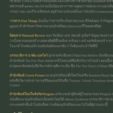
เขาค่อย ๆ เริ่มนำนิตยสารฉบับนี้ตะแคงไปทางขวาตามลำดับ นับแต่ปลายคริ
ทศวรรษที่ ๑๙๗๐ และกลายเป็นป้อมปราการทางอุดมการณ์และกระบอกเสีย
ภรรยา และ เออร์วิ่ง คริสทอล อยู่หัวขบวนนับแต่นั้นมา ปัจจุบัน Commenta
วารสาร First Things
อันเป็นวารสารเกี่ยวกับศาสนาและชีวิตสังคม กำกับด
นูฮอส เจ้าตำรับเทววิทยาแนวอนุรักษ์นิยม (theocon) ที่โดดเด่นที่สุด
นิตยสาร National Review
ของ วิลเลียม เอฟ. บัคเล่ย์ จูเนียร์ ปัญญาชนขว
ว่าเป็นซากเดนตกค้าง แต่เครดิตดีขึ้นหลังจากรับเอา เจย์ นอร์ดลิงเกอร์ จา
โจนาห์ โกลด์เบอร์ก คอลัมนิสต์เจเนเรชั่น Y ก็เขียนประจำให้ที่นี่
บรรณาธิการ อาดัม เบลโลว์
ลูกชายหัวเอียงขวาของ Saul Bellow นักเขียนน
สำนักพิมพ์ The Free Press ของพวกนีโอคอนส์ซึ่งเลิกกิจการไปแล้ว ตอนนี
ล่าสุดเขาพิมพ์หนังสือวิพากษ์ซาอุดีอาระเบีย ชื่อ The Two Faces of Islam เ
สำนักพิมพ์ Crown Forum
แนวอนุรักษ์นิยมตั้งใหม่ในเครือ Random House In
หนังสือวิพากษ์กล่าวหาเสรีนิยมอเมริกันชื่อ Treason: Liberal Treachery fro
Coulter
สำนักพิมพ์ใหม่ในสังกัด Penguin
เดวิด แชงค์ ผู้พิมพ์ผู้โฆษณาของ Penguin ปร
หนังสือแนวอนุรักษ์นิยมเป็นหลักโดยให้ Adrian Zackheim บรรณาธิการฝ่ายขว
กระแสหลักชั้นนำไม่นับถือความคิดอนุรักษ์นิยมและไม่ไยดีผู้อ่านแนวนี้