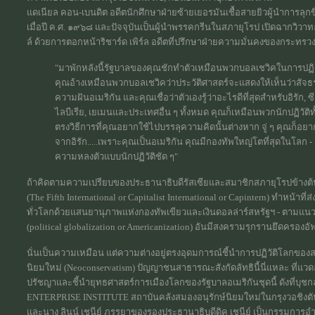
แดเนียล คอน-เบนดิต อดีตนักศึกษาฝ่ายซ้ายเยอรมันเชื้อสายยิวผู้นำการลุกขึ
เมื่อปี ค.ศ. ๑๙๖๘ และปัจจุบันเป็นผู้นำพรรคกรีนในสภายุโรป เปิดฉากวิวาท
ล์ ด้วยการตอกหน้าริชาร์ด เพิร์ล อดีตที่ปรึกษาฝ่ายความมั่นคงของกระ
"มาพักหลังนี้รัฐบาลของคุณชักทำตัวเหมือนพวกบอลเชวิคในการปฏิวัต
คุณอ้างเหมือนพวกบอลเชวิคว่าประวัติศาสตร์จะแสดงให้เห็นว่าสัจธ
ความฝันอเมริกัน และคุณเชื่อว่าตัวเองรู้ว่าอะไรดีที่สุดสำหรับอิรัก, ซี
ไลบีเรีย, เยเมนและประเทศอื่น ๆ ทั้งหมด คุณก็เหมือนพวกนักปฏิวัติท
ตรงวิธีการที่คุณอยากใช้ไปบรรลุความคิดนั้นต่างหาก จู่ ๆ คุณก
จากอิรัก.....เพราะคุณเป็นอเมริกัน คุณมีกองทัพใหญ่โตที่สุดในโลก - 
ความหลงตัวแบบนักปฏิวัติชัด ๆ"
ถ้าคิดตามความเปรียบของประธานาธิบดีรัสเซียและสมาชิกสภายุโรปข้างต้
(The Fifth International or Capitalist International or Capintern) ทำหน้
ทั่วโลกด้วยแสนยานุภาพแห่งกองทัพเขียวและเงินดอลล่าร์สหรัฐฯ - ตามแนวท
(political globalization or Americanization) อันมีสงครามรุกรานยึดครองอ
นั่นเป็นความเหมือน แต่ความต่างอยู่ตรงอุดมการณ์ชี้นำการปฏิวัติโลกของสาก
นิยมใหม่ (Neoconservatism) ปัญญาชนสาธารณะสังกัดลัทธินี้นี่แหละ ที่แวด
ปรัชญาและชี้นำยุทธศาสตร์การเมืองโลกของรัฐบาลอเมริกันชุดนี้ ดังที่บ
ENTERPRISE INSTITUTE สถาบันคลังสมองอนุรักษ์นิยมใหม่ในกรุงวอชิงตัน ดีซ
และนาง ลินน์ เชนีย์ ภรรยาของรองประธานาธิบดีดิค เชนีย์ เป็นกรรมการอำนว