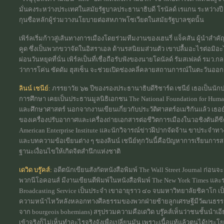
มั่นคงระหว่างประเทศในสมัยรัฐบาลประธานาธิบดี โรนัลด์ เรแกน ระหว่างป
กุนซือหลักผู้ร่วมวางนโยบายต่อสหภาพโซเวียตในสมัยรัฐบาลชุดนั้น
เพิร์ลเริ่มก้าวสู่เส้นทางการเมืองโดยร่วมทีมงานของเฮนรี่ แจ็คสัน ผู้นำ
คูด ซึ่งเป็นพวกขวาจัดในอิสราเอล ด้านรสนิยมส่วนตัว เขาปลื้มอะไรต่อมิอะไ
ผ่อนวันหยุดที่นั่น เพิร์ลเป็นที่เชื่อถือรับฟังของนายโดนัลด์ รัมสเฟลด์ รมว
ว่าการโค่น ซัดดัม ฮุสเซ็น จะช่วยเปิดช่องคลี่คลายสถานการณ์ในตะวันออกก
ลินน์ เชนีย์:
ภรรยาวัย ๖๒ ปีของรองประธานาธิบดีริชาร์ด เชนีย์ เธอเป็นนัก
การศึกษา เคยเป็นประธานมูลนิธิเอกชน The National Foundation for Human
และศึกษาศาสตร์ นอกจากงานเขียนเกี่ยวกับประวัติศาสตร์อเมริกันแล้ว เธอ
ของเครื่องปรับอากาศและเครื่องถ่ายเอกสารต่อชีวิตการเมืองในวอชิงตันดีซี
American Enterprise Institute และนักวิจารณ์ข่าวฝีปากจัดจ้าน ขาประจำทา
และบทความข้อเขียนต่าง ๆ ของลินน์ เชนีย์ทุกวันนี้คือปัญหาการเรียน
ฐานะเงื่อนไขให้เกิดจิตสำนึกแห่งชาติ
เดวิด บรู๊คส์:
อดีตนักเขียนสังกัดหนังสือพิมพ์ The Wall Street Journal ก่อ
พวกนีโอคอนส์ มีงานเขียนตีพิมพ์ในหนังสือพิมพ์ The New York Times แล
Broadcasting Service เป็นประจำ เขาอายุราว ๔๐ จบมหาวิทยาลัยชิคาโก 
ความหน้าไหว้หลังหลอกทางศีลธรรมของพวกฝ่ายซ้ายลูกเศรษฐีมีวัฒนธรรมทั้
จาก bourgeois bohemians) สรุปรวมความคือเดวิด บรู๊คส์เห็นว่าชนชั้นนำเอี
เข้าจริงก็ไม่เห็นทำอะไรจริงจังเพื่อเปลี่ยนมัน เพราะเนื้อแท้แล้วตนได้ประ