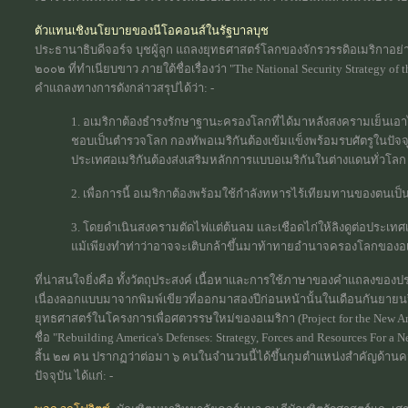
ตัวแทนเชิงนโยบายของนีโอคอนส์ในรัฐบาลบุช
ประธานาธิบดีจอร์จ บุชผู้ลูก แถลงยุทธศาสตร์โลกของจักรวรรดิอเมริกาอย่าง
๒๐๐๒ ที่ทำเนียบขาว ภายใต้ชื่อเรื่องว่า "The National Security Strategy o
คำแถลงทางการดังกล่าวสรุปได้ว่า: -
1. อเมริกาต้องธำรงรักษาฐานะครองโลกที่ได้มาหลังสงครามเย็นเอาไว
ชอบเป็นตำรวจโลก กองทัพอเมริกันต้องเข้มแข็งพร้อมรบศัตรูในปัจจ
ประเทศอเมริกันต้องส่งเสริมหลักการแบบอเมริกันในต่างแดนทั่วโลก
2. เพื่อการนี้ อเมริกาต้องพร้อมใช้กำลังทหารไร้เทียมทานของตนเป็นเค
3. โดยดำเนินสงครามตัดไฟแต่ต้นลม และเชือดไก่ให้ลิงดูต่อประเทศเ
แม้เพียงทำท่าว่าอาจจะเติบกล้าขึ้นมาท้าทายอำนาจครองโลกของ
ที่น่าสนใจยิ่งคือ ทั้งวัตถุประสงค์ เนื้อหาและการใช้ภาษาของคำแถลงของปร
เนื่องลอกแบบมาจากพิมพ์เขียวที่ออกมาสองปีก่อนหน้านั้นในเดือนกันยายนปี
ยุทธศาสตร์ในโครงการเพื่อศตวรรษใหม่ของอเมริกา (Project for the New Am
ชื่อ "Rebuilding America's Defenses: Strategy, Forces and Resources For a N
สิ้น ๒๗ คน ปรากฏว่าต่อมา ๖ คนในจำนวนนี้ได้ขึ้นกุมตำแหน่งสำคัญด้าน
ปัจจุบัน ได้แก่: -