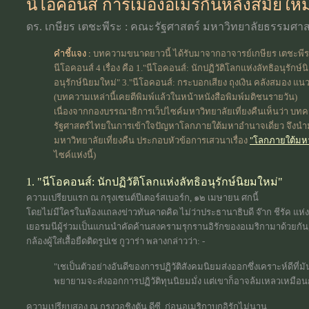
นีโอคอนส์ การเมืองอเมริกันหลังสมัยใหม
ดร. เกษียร เตชะพีระ : คณะรัฐศาสตร์ มหาวิทยาลัยธรรมศาส
คำชี้แจง :
บทความขนาดยาวนี้ ได้รับมาจากอาจารย์เกษียร เตชะพีระ
นีโอคอนส์ 4 เรื่อง คือ 1."นีโอคอนส์: นักปฏิวัติโลกแห่งลัทธิอนุรัก
อนุรักษ์นิยมใหม่" 3."นีโอคอนส์: กระบอกเสียง ถุงเงิน คลังสมอง แนว
(บทความเหล่านี้เคยตีพิมพ์แล้วในหน้าหนังสือพิมพ์มติชนรายวัน)
เนื่องจากกองบรรณาธิการเว็ปไซค์มหาวิทยาลัยเที่ยงคืนเห็นว่า บท
รัฐศาสตร์ไทยในการเข้าใจปัญหาโลกภายใต้มหาอำนาจเดี่ยว จึงน
มหาวิทยาลัยเที่ยงคืน ประกอบหัวข้อการเสวนาเรื่อง
"โลกภายใต้มหา
ไซค์แห่งนี้)
1. "นีโอคอนส์: นักปฏิวัติโลกแห่งลัทธิอนุรักษ์นิยมใหม่"
ความเปรียบแรก ณ กรุงเซนต์ปีเตอร์สเบอร์ก, ๑๒ เมษายน ศกนี้
โดยไม่มีใครในห้องแถลงข่าวทันคาดคิด ไม่ว่าประธานาธิบดี จ๊าก ชีรัค แห่ง
เยอรมนีผู้ร่วมเป็นแกนนำคัดค้านสงครามรุกรานอิรักของอเมริกามาด้วยกัน, ประ
กล้องผู้ใส่เสื้อยืดติดรูปเช กูวาร่า พลางกล่าวว่า: -
"เชเป็นตัวอย่างอันดีของการปฏิวัติสังคมนิยมส่งออกซึ่งเคราะห์ดีที่
พยายามจะส่งออกการปฏิวัติทุนนิยมมั่ง แต่เขาก็อาจล้มเหลวเหมือน
ความเปรียบสอง ณ กรุงวอชิงตัน ดีซี, ก่อนอเมริกาบุกอิรักไม่นาน