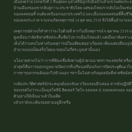
เมื่อสงครามโลกครั้งที่ 2 สิ้นสุดลง มุสโสลินีถูกจับยิงเป้าแล้วแขวนศ
บ้านเมืองของเขากลับสู่ภาวะประชาธิปไตย แต่ของไทยเรากลับไม่เป็นเช่น
จอมพลสฤษดิ์ จนต้องหนีออกนอกประเทศไป และเมื่อจอมพลสฤษดิ์สิ้นชีวิ
จอมพลประภาส จวบจนเกิดเหตุการณ์ 14 ตุลาคม 2516 จึงได้สิ้นอำนาจลง แล
เหตุการณ์ต่างๆก็ทำท่าว่าจะไปด้วยดี หากไม่มีเหตุการณ์ 6 ตุลาคม 2519 แล
ดูเหมือนว่าลัทธิฟาสซิสม์จะสิ้นชีพไปจากเมืองไทยแล้ว แต่เมื่อมาพิเครา
เห็นได้ว่าแทบไม่ต่างกับเหตุการณ์ในอดีตแต่อย่างใดเลย เพียงแต่เปลี่
อำนาจแบบเบ็ดเสร็จโดยนายทุนไม่กี่ตระกูลเท่านั้นเอง
นโยบายต่างๆไม่ว่า การที่ต้องเชื่อฟังท่านผู้นำตามมาตรการมงฟอร์ต หรื
ล่าสุดก็คือการออกกฎหมายปิดปากที่เปรียบเสมือนกับการปิดประตูตีแมวไม่ใ
การทารุณกรรมดังออกไปข้างนอก ฯลฯ นั้นไม่ต่างกับยุคสมัยที่ฟาสซิสม์คร
กงล้อประวัติศาสตร์มักจะหมุนย้อนกลับมาเวียนรอบอีกเสมอ หากยังปฏิบัติ
ขอบเขตไม่ว่าจะเป็นมุสโสลินี ฮิตเลอร์ โตโจ จอมพล ป. จอมพลถนอม จอมพ
ตัวอย่างให้เห็นมาแล้วในอดีต
แล้วเรายังจะเดินรอยตามอยู่อีกหรือ