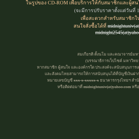
ในรูปของ CD-ROM เพื่อบริการให้กับสมาชิกและผู้สน
(จะมีการปรับราคาตั้งแต่วันที่
เพื่อสะดวกสำหรับสมาชิกใ
สนใจสั่งซื้อได้ที่
midnightuniv(a
midnight2545(at)yah
สมเกียรติ ตั้งนโม และคณาจารย์มหาว
(บรรณาธิการเว็ปไซค์ มหาวิทยาล
หากสมาชิก ผู้สนใจ และองค์กรใด ประสงค์จะสนับสนุนการเผ
และสังคมไทยสามารถให้การสนับสนุนได้ที่บัญชีเงินฝาก
หมายเลขบัญชี
xxx-x-xxxxx-x
ธนาคารกรุงไทยฯ สำนัก
หรือติดต่อมาที่
midnightuniv(at)yahoo.com
หรื