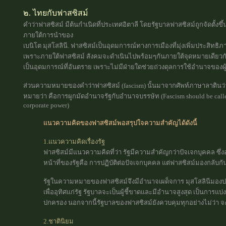
๒. ไทยกับฟาสซิสม์
คำว่าฟาสซิสม์ มีต้นกำเนิดที่ประเทศอิตาลี โดยรัฐบาลฟาสซิสม์ถูกจัดตั้งขึ้
ภายใต้การนำของ
เบนิโต มุสโสลินี. ฟาสซิสม์เป็นอุดมการณ์ทางการเมืองที่มุ่งเพิ่มประสิทธ
เพราะภายใต้ฟาสซิสม์ สังคมจะดำเนินไปพร้อมๆกันภายใต้จุดหมายเดียวกัน
เป็นอุดมการณ์ที่อันตราย เพราะไม่มีฝ่ายใดช่วยถ่วงดุลการใช้อำนาจของผู
ส่วนความหมายของคำว่าฟาสซิสม์ (fascism) นั้นมาจากศัพท์ภาษาลาตินว่า F
หมายว่า คือการผูกมัดอำนาจรัฐกับอำนาจบรรษัท (Fascism should be called c
corporate power)
แนวความคิดของฟาสซิสม์พอสรุปใจความสำคัญได้ดังนี้
1.แนวความคิดเรื่องรัฐ
ฟาสซิสม์มีแนวความคิดที่ว่า รัฐมีความสำคัญกว่าปัจเจกบุคคล ซึ่งอ
หน้าที่ของรัฐคือ การปฏิบัติต่อปัจเจกบุคคล แต่ฟาสซิสม์มองกลับกัน
รัฐในความหมายของฟาสซิสม์จึงมีอำนาจเผด็จการ มุสโสลินีมองปร
เพื่ออุทิศแก่รัฐ รัฐบาลจะเป็นผู้ชี้ขาดและมีอำนาจสูงสุด เป็นการแบ
ปกครอง นอกจากนี้รัฐบาลของฟาสซิสม์ยังควบคุมทุกอย่างไม่ว่า จะ
2.ชาตินิยม