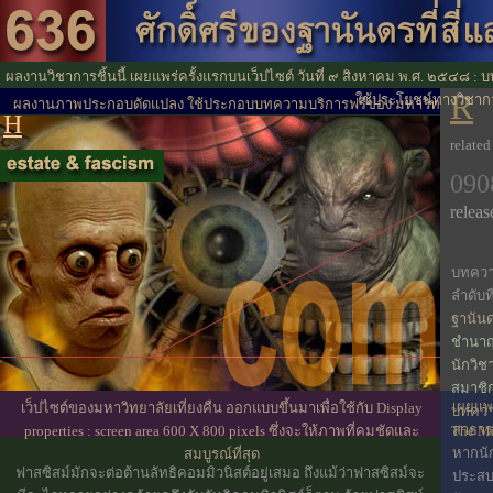
ผลงานวิชาการชิ้นนี้ เผยแพร่ครั้งแรกบนเว็ปไซต์ วันที่ ๙ สิงหาคม พ.ศ. ๒๕๔๘ :
R
ใช้ประโยชน์ทางวิชาก
ผลงานภาพประกอบดัดแปลง ใช้ประกอบบทความบริการฟรีของ มหาวิทยาลัย
H
เที่ยงคืน
related
090
releas
บทควา
ลำดับที
ฐานันด
ชำนาญ 
นักวิช
สมาชิก
เผยแพร่
เว็ปไซต์ของมหาวิทยาลัยเที่ยงคืน ออกแบบขึ้นมาเพื่อใช้กับ Display
บทความ
สาธา
properties : screen area 600 X 800 pixels ซึ่งจะให้ภาพที่คมชัดและ
The Mid
หากนั
สมบูรณ์ที่สุด
ฟาสซิสม์มักจะต่อต้านลัทธิคอมมิวนิสต์อยู่เสมอ ถึงแม้ว่าฟาสซิสม์จะ
ประส