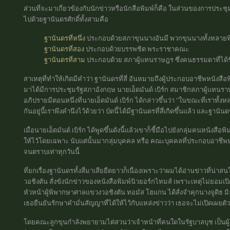
ส่วนที่จะมาเกี่ยวข้องกับนักข่าวหรือนักสือพิมพ์ก็คือ ในส่วนของการป
ไปด้วยฐานันดรศักดิ์ทั้งสามคือ
ฐานันดรที่หนึ่ง
ประกอบด้วยสภาขุนนางอันมี พวกขุนนางทั้งหลายที
ฐานันดรที่สอง
ประกอบด้วยบรรพชิต พระราชาคณะ
ฐานันดรที่สาม
ประกอบด้วย สภาผู้แทนราษฎร ซึ่งคนธรรมดาที่ได้รั
สาเหตุที่ทำให้เกิดมีคำว่า ฐานันดรที่สี่ อันหมายถึงผู้ประกอบอาชีพหนังสือพิมพ
มาได้มีการประชุมรัฐสภาอังกฤษ นายเอ็ดมันด์ เบิร์ก สมาชิกสภาผู้แทนร
อภิปรายมีตอนหนึ่งที่นายเอ็ดมันด์ เบิร์ก ได้กล่าวขึ้นว่า "ในขณะที่เราทั้
กันอยู่นี้เราพึงคำนึงไว้ด้วยว่า บัดนี้ได้มีฐานันดรที่สี่เกิดขึ้นแล้ว และฐานั
เมื่อนายเอ็ดมันด์ เบิร์ก ได้พูดขึ้นดังนี้แล้วเขาก็ชี้มือไปยังกลุ่มคนหนังสือพ
ให้ไว้โดยเฉพาะ นับแต่นั้นมากลุ่มบุคคล หรือ คณะบุคคลที่ประกอบอาชีพหนังส
จนตราบเท่าทุกวันนี้
ที่ยกเรื่องฐานันดรทั้งสี่มาเสียยืดยาวก็เนื่องเพราะว่าผมได้อ่านข่าวที่น่าสนใ
วอชิงตัน สั่งขังนักข่าวของหนังสือพิมพ์นิวยอร์กไทมส์ เพราะเหตุไม่ยอมเปิ
หัวหน้าผู้พิพากษาศาลแขวงวอชิงตัน ทอมัส โฮแกน ได้สั่งจำคุกนางจูดิธ มิลเ
เธอยืนยันรักษาคำมั่นสัญญาที่ได้ให้ไว้กับแหล่งข่าวว่า เธอจะไม่เปิดเผยตั
โดยคณะลูกขุนกำลังพยายามไต่สวนว่าเจ้าหน้าที่คนใดในรัฐบาลบุช เป็นผู้เ