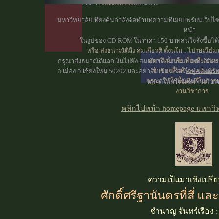
ณ ที่ที่ทางการได้จัดให้ไว้โดยเฉพาะ
มหาวิทยาลัยเที่ยงคืนกำลังจัดทำบทความที่เผยแพร่บนเว็ปไซค
หน้า
ในรูปของ CD-ROM ในราคา 150 บาท
สนใจสั่งซื้อได้
หรือ ส่งธนาณัติถึง
สมเกียรติ ตั้งนโม : ไปรษณีย์
มหาวิทยาลัยเที่ยงคืนขอ
กรุณาส่งธนาณัติแลกเงินไปยัง สมเกียรติ ตั้งนโม : คณะวิจิต
เจ้าของพื้นที่
www.thaiis.
อ.เมือง จ.เชียงใหม่ 50202 และอย่าลืมเขียนชื่อ ที่อยู่ ของผู้
กรุณาให้ใช้พื้นที่ฟรีในการ
พลาดในการจัดส่งทางไปรษ
งานวิชาการ
คลิกไปหน้า homepage มหาวิทย
ความเป็นมาเชิงเปรีย
ศักดิ์ศรีฐานันดรที่สี่
แล
ชำนาญ จันทร์เรือง :