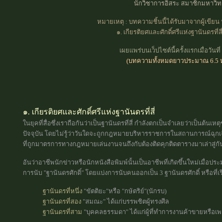
นักวิชาการอิสระ สมาชิกมหาวิทย
หมายเหตุ : บทความชิ้นนี้ได้รับมาจากผู้เขีย
๑.
เกียรติยศและศักดิ์ศรีแห่งฐานันดรที่สี
เผยแพร่บนเว็ปไซต์นี้ครั้งแรกเมื่อวัน
(บทความทั้งหมดยาวประมาณ 6.5 
๑. เกียรติยศและศักดิ์ศรีแห่งฐานันดรที่สี่
ในยุคที่สื่อซึ่งเราถือกันว่าเป็นฐานันดรที่สี่ กำลังตกเป็นจำเลยว่าเป็นต้นเ
ปัจจุบัน โดยไม่รู้ว่าวันใดจะถูกกฎหมายบริหารราชการในสถานการณ์ฉุกเฉินฯ
ที่ถูกมาตรการทางกฎหมายเล่นงานจนถึงกับต้องติดคุกติดตารางมาเล่าสู่กั
อันว่าอาชีพนักข่าวหรือนักหนังสือพิมพ์นั้นเป็นอาชีพที่เกิดขึ้นใหม่เมื่อ
การนับ "ฐานันดรศักดิ์" โดยแบ่งการนับคนออกเป็น 3 ฐานันดรศักดิ์ หรือที่
ฐานันดรที่หนึ่ง
"ขัตติยะ"หรือ "กษัตริย์"(นักรบ)
ฐานันดรที่สอง
"สมณะ" ได้แก่บรรพชิตผู้ทรงศีล
ฐานันดรที่สาม
"บุคคลธรรมดา" ได้แก่ผู้ที่ทำการงานค้าขายหรือเ