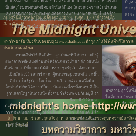
มีอะไรหลายอย่างคล้ายคลึงกับลัทธิคอมมิวนิสต์ก็ตาม ด้วยฟาสซิสม์
ปัญหา
เป็นศัตรูโดยตรงกับลัทธิคอมมิวนิสต์นี่เอง ในช่วงสงครามเย็นประเทศ
กัน ก
สหรัฐอเมริกาจึงใช้ประเทศเผด็จการทหารแบบฟาสซิสม์ เป็นเครื่อง
ลง จะ
เว็ปไซท์นี้มีการคลิกโดยเฉลี่ยต่อวัน 30,779 สูงสุด 51,792 สำรวจเมื่อ
มือในการต่อต้านลัทธิคอมมิวนิสต์ ชาติที่นำความคิดแบบฟาสซิสม์
สามาร
เดือน มิ.ย. 48
มาใช้นอกเหนือจากมุสโสลินีอิตาลีแล้ว ก็มีฮิตเลอร์เยอรมัน
midnig
midni
midart
มหาวิทยาลัยเที่ยงคืนขอขอบคุณ www.thaiis.com ที่กรุณาให้ใช้พื้นที่ฟรีในการเผ
ประโยชน์ต่อสังคม
สาเหตุที่ทำให้เกิดมีคำว่า ฐานันดรที่สี่ อันหมายถึงผู้
ประกอบอาชีพหนังสือพิมพ์ หรือนักข่าวมีที่มา คือ วันหนึ่ง
เมื่อร้อยกว่าปีที่ผ่านมาได้มีการประชุมรัฐสภาอังกฤษ นาย
เอ็ดมันด์ เบิร์ก สมาชิกสภาผู้แทนราษฎรคนหนึ่ง ลุกขึ้น
อภิปรายในรัฐสภา โดยในการอภิปรายมีตอนหนึ่งที่นาย
เอ็ดมันด์ เบิร์ก ได้กล่าวขึ้นว่า "ในขณะที่เราทั้งหลายที่เป็น
บทความทุกชิ้นที่เ
ฐานันดรใดฐานันดรหนึ่ง ทั้งสามกำลังประชุมกันอยู่นี้เรา
ไม่มีการเปลี่ยนแป
พึงคำนึงไว้ด้วยว่า
ต่อการนำ
บัดนี้ได้มีฐานันดรที่สี่เกิดขึ้นแล้ว และฐานันดรนั้นกำลังฟัง
การประชุมของเราอยู่ ณ ที่นี้ด้วย" เมื่อนายเอ็ดมันด์ เบิร์ก
นักศึกษา สมาชิก และผู้สนใจทุกท่าน หากประสงค์จะตรวจดูบทความอื่นๆที่เผ
ได้พูดขึ้นดังนี้แล้ว
ได้จากตรงนี้
ไปหน้าสารบัญ
เขาก็ชี้มือไปยังกลุ่มคนหนังสือพิมพ์ ซึ่งได้พากันมานั่งฟัง
การประชุม