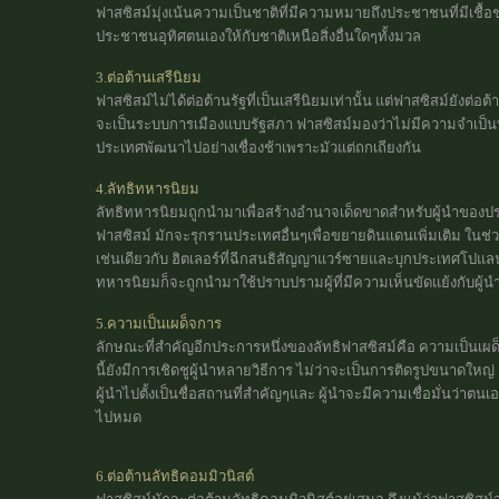
ฟาสซิสม์มุ่งเน้นความเป็นชาติที่มีความหมายถึงประชาชนที่มีเชื้อช
ประชาชนอุทิศตนเองให้กับชาติเหนือสิ่งอื่นใดๆทั้งมวล
3.ต่อต้านเสรีนิยม
ฟาสซิสม์ไม่ได้ต่อต้านรัฐที่เป็นเสรีนิยมเท่านั้น แต่ฟาสซิสม์ยังต
จะเป็นระบบการเมืองแบบรัฐสภา ฟาสซิสม์มองว่าไม่มีความจำเป็นท
ประเทศพัฒนาไปอย่างเชื่องช้าเพราะมัวแต่ถกเถียงกัน
4.ลัทธิทหารนิยม
ลัทธิทหารนิยมถูกนำมาเพื่อสร้างอำนาจเด็ดขาดสำหรับผู้นำของ
ฟาสซิสม์ มักจะรุกรานประเทศอื่นๆเพื่อขยายดินแดนเพิ่มเติม ในช่วง
เช่นเดียวกับ ฮิตเลอร์ที่ฉีกสนธิสัญญาแวร์ซายและบุกประเทศโปแล
ทหารนิยมก็จะถูกนำมาใช้ปราบปรามผู้ที่มีความเห็นขัดแย้งกับผู้น
5.ความเป็นเผด็จการ
ลักษณะที่สำคัญอีกประการหนึ่งของลัทธิฟาสซิสม์คือ ความเป็นเผด
นี้ยังมีการเชิดชูผู้นำหลายวิธีการ ไม่ว่าจะเป็นการติดรูปขนาดใหญ่
ผู้นำไปตั้งเป็นชื่อสถานที่สำคัญๆและ ผู้นำจะมีความเชื่อมั่นว่าต
ไปหมด
6.ต่อต้านลัทธิคอมมิวนิสต์