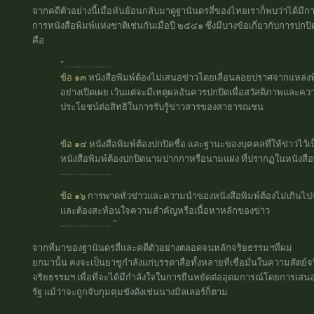
จากคดีตัวอย่างนี้เมื่อหันย้อนกลับมาดูฐานันดรสี่ของไทยเราก็พบว่าได้ม
การหนังสือพิมพ์แห่งชาติเช่นกันเมื่อปี ๒๕๔๑ ซึ่งมีบางข้อเกี่ยวกับการป
คือ
".......................
ข้อ ๑๓
หนังสือพิมพ์ต้องไม่เสนอข่าวโดยเลื่อนลอยปราศจากแหล่งที่ม
อย่างเปิดเผย เว้นแต่จะมีเหตุผลอันควรปกปิดเพื่อสวัสดิภาพและค
ประโยชน์ต่อสิทธิในการรับรู้ข่าวสารของสาธารณชน
ข้อ ๑๔
หนังสือพิมพ์ต้องปกปิดชื่อ และฐานะของบุคคลที่ให้ข่าวไว้เ
หนังสือพิมพ์ต้องปกปิดนามปากกาหรือนามแฝง ที่ปรากฏในหนังสือพิ
........................
ข้อ ๑๖
การพาดหัวข่าวและความนำของหนังสือพิมพ์ต้องไม่เกินไปจ
และต้องสะท้อนใจความสำคัญหรือเนื้อหาหลักของข่าว
........................ "
จากที่มาของฐานันดรสี่และคดีตัวอย่างตลอดจนหลักจริยธรรมฯที่ผม
ยกมานั้น คงจะเป็นยาชูกำลังแก่บรรดาสื่อทั้งหลายที่เชื่อมั่นในความสัตย์จ
จริยธรรมฯ เพื่อที่จะได้มีกำลังใจในการยืนหยัดต่ออุดมการณ์โดยการเสน
รัฐ แม้ว่าจะถูกจับกุมคุมขังดังเช่นนางมิลเลอร์ก็ตาม