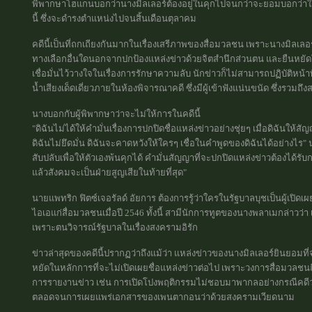
พิพากษาโฮแกนบอกว่านางมิลเลอร์ต้องอยู่ในคุกไปจนกว่าจะยอมบอกว่าใค
นี้ ซึ่งจะดำรงตำแหน่งไปจนสิ้นเดือนตุลาคม
คดีนี้เป็นที่ถกเถียงกันมากในเรื่องเสรีภาพของสื่อมวลชน เพราะนางมิลเลอร
ทางเลือกอื่นใดนอกจากปกป้องแหล่งข่าวด้วยจิตสำนึกส่วนตน และยืนหยั
เชื่อมั่นไว้วางใจในเรื่องการรักษาความลับ นักข่าวก็ไม่สามารถปฏิบัติหน้าที
น้ำเสียงเด็ดเดี่ยวภายในห้องพิจารณาคดี ซึ่งมีผู้เข้าฟังแน่นขนัด ซึ่งร
นางบอกกับผู้พิพากษาว่าจะไม่ให้การในคดีนี้
"ดิฉันไม่ได้ให้คำมั่นเรื่องการปกปิดชื่อแหล่งข่าวอย่างชุ่ยๆ เมื่อดิฉันให
ดิฉันไม่ยึดมั่น ดิฉันจะคาดหวังให้ใครๆ เชื่อในคำพูดของดิฉันได้อย่างไร" 
สับปลับเพื่อให้ตัวเองพ้นคุกได้ คำมั่นสัญญาที่จะปกปิดแหล่งข่าวต้องได้รั
แล้วสังคมจะเป็นฝ่ายสูญเสียในท้ายที่สุด"
นายแพทริก ฟิตซ์เจอรัลด์ อัยการ ต้องการรู้ว่าใครในรัฐบาลบุชเป็นผู้เปิดเผ
ไอเอแก่สื่อมวลชนเมื่อปี 2546 ทั้งนี้ สามีนักการทูตของนางพลาเมกล่าวว่า 
เพราะตนวิจารณ์รัฐบาลในเรื่องสงครามอิรัก
ข่าวล่าสุดของคดีนี้ปรากฏว่าถึงแม้ว่า แหล่งข่าวของนางมิลเลอร์ยินยอมที่
หยัดในหลักการที่จะไม่เปิดเผยชื่อแหล่งข่าวต่อไป เพราะวงการสื่อมวลชนถื
การรายงานข่าว เช่น การเปิดโปงพฤติกรรมไม่ชอบมาพากลอย่างกรณีคดีวอเตอ
ตลอดจนการเผยแพร่เอกสารของเพนตากอนว่าด้วยสงครามเวียดนาม