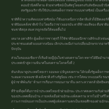
ฟาสซิสม์มักจะต่อต้านลัทธิคอมมิวนิสต์อยู่เสมอ ถึงแม้ว่าฟาสซิสม
คอมมิวนิสต์ก็ตาม ด้วยฟาสซิสม์เป็นศัตรูโดยตรงกับลัทธิคอมมิวนิ
สหรัฐอเมริกาจึงใช้ประเทศเผด็จการทหารแบบฟาสซิสม์ เป็นเครื่อง
ชาติที่นำความคิดแบบฟาสซิสม์มาใช้นอกเหนือจากอิตาลีแล้วก็มีฮิตเลอร์ท
ชาตินิยมคลั่งชาติเข้าไป โดยถือว่าชาวเยอรมัน ตาสีฟ้า ผมสีทอง คือชาติอ
ชนชาติสถุล สมควรถูกขจัดให้หมดสิ้นไป
เคมาล อตาเติร์ก ผู้เผด็จการชาวตุรกี ก็ใช้ชาตินิยมผนึกชาวเติร์กแล้วเข่
ประชาชนแต่งตัวแบบสากลนิยม เลิกประเพณีเก่าแก่เปลี่ยนอักษรจากอาหรับ
ปัจจุบัน
ส่วนในของเอเชียเราก็เริ่มด้วยญี่ปุ่นในช่วงสงครามโลก ทหารได้ยึดอำน
ประเทศเข้าสู่ความพินาศในสงครามโลกครั้งที่ 2
หันกลับมาดูประเทศไทยเรา จอมพล ป.พิบูลสงคราม ได้ก่อตั้งรัฐเผด็จการทห
ระดมความหลงชาติ คลั่งชาติ สร้างรัฐนิยม เช่น การใส่หมวกแบบฝรั่ง รณรงค
ผู้นำชาติพ้นภัย" ห้ามการเรียนการสอนภาษาจีน เพราะหวาดกลัวอิทธิพลข
ที่ร้ายที่สุดก็คือการนำประเทศไทยเข้าฝ่ายอักษะ ประกาศสงครามกับฝ่ายสั
ของประเทศเพื่อนบ้าน ภายหลังเมื่อฝ่ายอักษะแพ้สงคราม หากไม่มี"เสรีไท
ภาวะการณ์ของการเป็นประเทศผู้แพ้สงครามตกเป็นเชลยศึกของฝ่ายอักษะ