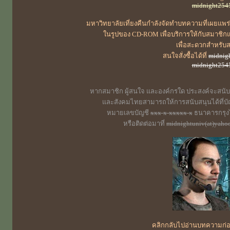
midnight254
มหาวิทยาลัยเที่ยงคืนกำลังจัดทำบทความที่เผยแพร่บ
ในรูปของ CD-ROM เพื่อบริการให้กับสมาชิก
เพื่อสะดวกสำหรับ
สนใจสั่งซื้อได้ที่
midnig
midnight254
หากสมาชิก ผู้สนใจ และองค์กรใด ประสงค์จะสนับ
และสังคมไทยสามารถให้การสนับสนุนได้ที่บัญ
หมายเลขบัญชี
xxx-x-xxxxx-x
ธนาคารกรุงไ
หรือติดต่อมาที่
midnightuniv(at)yaho
คลิกกลับไปอ่านบทความก่อน