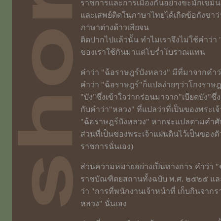
ราชการและการเมืองกันอย่างขะมักเขม้นอยู
และเสพย์ติดในภาษาไทยได้เกิดข้อกังขาว่าค
ภาษาต่างด้าวเสียจน
ติดปากไปแล้วนั้น ทำไมเราจึงไม่ใช้คำว่า "
ของเราใช้กันมาแต่โบร่ำโบราณแทน
คำว่า "ฉ้อราษฎร์บังหลวง" มีที่มาจากคำว่า
คำว่า "ฉ้อราษฎร์"ก็แปลง่ายๆว่าโกงราษฎ
"บัง"ซึ่งเข้าใจว่ากร่อนมาจาก"เบียดบัง"ซ
กับคำว่า"หลวง" ที่แปลว่าที่เป็นของพระเจ้
"ฉ้อราษฎร์บังหลวง" หากจะแปลตามคำศัพ
ส่วนที่เป็นของพระเจ้าแผ่นดินไว้เป็นของต
ราชการนั่นเอง)
ส่วนความหมายอย่างเป็นทางการ คำว่า "
ราชบัณฑิตยสถานทั้งฉบับ พ.ศ. ๒๕๒๕ และ
ว่า "การที่พนักงานเจ้าหน้าที่ เก็บกินจาก
หลวง" นั่นเอง