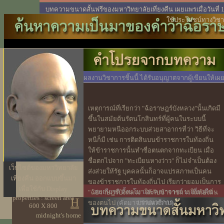
บทความขนาดสั้นฟรีของมหาวิทยาลัยเที่ยงคืน เผยแพรเมื่อวันที่
ใช้ประโยชน์ทางวิช
ผลงานวิชาการชิ้นนี้ ได้รับอนุญาตจากผู้เขียนให้เผ
แพร่แล้ว
เหตุการณ์ที่เรียกว่า "ฉ้อราษฎร์บังหลวง"นั้นเกิดมี
ขึ้นในสมัยต้นรัตนโกสินทร์ที่ผู้คนในระบบนี้
พยายามหนีออกระบบส่วยสาอากรที่ว่า วิธีที่จะ
หนีก็มี เช่น การติดสินบนข้าราชการในท้องถิ่น
ให้ข้าราชการนั้นทำชื่อตนตกจากทะเบียน เมื่อ
ชื่อตกไปจาก "ทะเบียนหางว่าว" ก็ไม่จำเป็นต้อง
เว็ปไซต์ของมหาวิทยาลัย
ส่งส่วยให้รัฐ บุคคลนั้นก็อาจแปรสภาพเป็นคน
เที่ยงคืน ออกแบบขึ้นมา
ของข้าราชการในท้องถิ่นไป เรียกว่ายอมเป็นการ
เพื่อใช้กับ Display
สมเกียรติ ตั้งนโม และคณาจารย์ ม.เที่ยงคืน -
"ฉ้อราษฎร์บังหลวง" ให้กับข้าราชการในท้องถิ่น
properties : screen area
H
บรรณาธิการ
ของตนไป
(คัดมาจากบทความ)
600 X 800
midnight's home