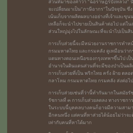
ส่วนที่มาของคำว่า "ฉ้อราษฎร์บังหลวง" นั
จะเปลี่ยนมาเป็น"ภาษีอากร"ในปัจจุบัน ซึ
เน้นเก็บจากผลิตผลบางอย่างที่เจ้าและข
เหลือก็จะนำไปขายเป็นสินค้าต่อไป แต่ในส
ส่วนใหญ่มุ่งไปในลักษณะที่จะนำไปเป็นส
การเก็บส่วยนี้จะมีหน่วยงานราชการทำหน้
กรมมหาดไทย และกรมคลัง ดูเหมือนว่ากร
แดนทางตอนเหนือของกรุงเทพฯขึ้นไป เป็นผู้
อำนาจในดินแดนส่วนที่จะมีของป่าเป็นผล
การเก็บส่วยที่เป็น พริกไทย ครั่ง ฝ้าย 
กลาโหม กรมมหาดไทย กรมคลัง ส่งต่อไปยัง
การเก็บส่วยเช่นที่ว่านี้ทำกันมากในสมัยรั
รัชกาลที่ ๓ การเก็บส่วยลดลง ทางราชกา
ในระบบนี้บุคคลบางคนก็อาจมีความสามา
อีกคนหนึ่ง แต่คนที่หาส่วยได้น้อยไม่ว่าจะ
เท่ากับคนที่หาได้มาก