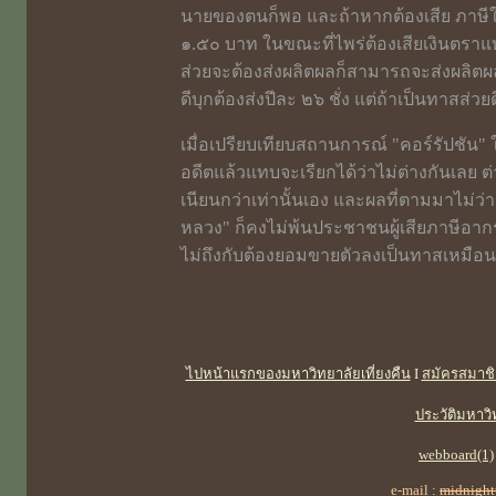
นายของตนก็พอ และถ้าหากต้องเสีย ภาษีให้
๑.๕๐ บาท ในขณะที่ไพร่ต้องเสียเงินตรา
ส่วยจะต้องส่งผลิตผลก็สามารถจะส่งผลิตผลไ
ดีบุกต้องส่งปีละ ๒๖ ชั่ง แต่ถ้าเป็นทาสส่วยดี
เมื่อเปรียบเทียบสถานการณ์ "คอร์รัปชัน"
อดีตแล้วแทบจะเรียกได้ว่าไม่ต่างกันเลย ต่
เนียนกว่าเท่านั้นเอง และผลที่ตามมาไม่ว่า
หลวง" ก็คงไม่พ้นประชาชนผู้เสียภาษีอากร 
ไม่ถึงกับต้องยอมขายตัวลงเป็นทาสเหมือน
ไปหน้าแรกของมหาวิทยาลัยเที่ยงคืน
I
สมัครสมาชิ
ประวัติมหาวิ
webboard(1)
e-mail :
midnight