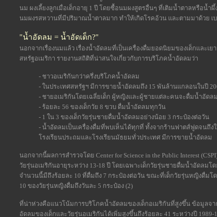
นม ผงเลี้ยงลูกเมื่อเด็กอายุ 1 ปี โดยซื้อนมผงสูตรอื่นๆ ที่เติมน้ำตาลหรือน้
นมผงรสหวานที่มีปริมาณน้ำตาลมาก ทำให้เกิดโรคอ้วน และตามมาด้วย เบ
"น้ำอัดลม = น้ำอัดเด็ก?"
นอกจากเรื่องนมแล้ว เรื่องน้ำอัดลมที่เป็นเครื่องดื่มยอดนิยมของเด็กและ
สหรัฐอเมริกา รายงานสถิติที่น่าสนใจเกี่ยวกับการบริโภคน้ำอัดลมว่า
- ชาวอเมริกันกว่าครึ่งบริโภคน้ำอัดลม
- ในประเทศสหรัฐฯ มีการขายน้ำอัดลมถึง 15 พันล้านแกลอนในปี 2000
- ชายอเมริกันโดยเฉลี่ยเด็ก ผู้หญิงและผู้ชายแต่ละคนจะดื่มน้ำอัดลม
- ร้อยละ 56 ของเด็กวัย 8 ขวบ ดื่มน้ำอัดลมทุกวัน
- 1 ใน 3 ของเด็กวัยรุ่นชายดื่มน้ำอัดลมอย่างน้อย 3 กระป๋องต่อวัน
- น้ำอัดลมเป็นเครื่องดื่มที่พบเห็นได้ทุกที่ ทั้งจากร้านฟาตส์ฟูดจนถึง
โรงเรียนประถมและโรงเรียนมัธยมทั่วประเทศ มีการขายน้ำอัดลม
นอกจากนี้ผลการสำรวจโดย Center for Science in the Public Interest (CSPI)
วัยรุ่นอเมริกันอายุระหว่าง 13-18 ปี โดยเฉพาะเด็กวัยรุ่นชายดื่มน้ำอัดลมโ
จำนวนนี้มีถึงร้อยละ 10 ที่ดื่มถึง 7 กระป๋องต่อวัน ขณะที่เด็กวัยรุ่นหญิงดื
10 ของวัยรุ่นหญิงดื่มถึงวันละ 5 กระป๋อง (2)
ที่น่าห่วงคือแนวโน้มการบริโภคน้ำอัดลมของเด็กอเมริกันที่สูงขึ้น ข้อมูลจ
อัดลมของเด็กและวัยรุ่นอเมริกันได้เพิ่มสูงขึ้นถึงร้อยละ 41 ระหว่างปี 1989-