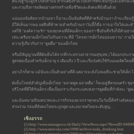
ตนในฐานะผู้บริโภคเท่านั้น หากแต่ยังรวมไปถึงการตระหนักรู้และมีทักษะเท
และรวมถึงการผลิตอย่างสรรสร้างเพื่อชีวิตและสังคมที่ยั่งยืนด้วย
แน่นอนข้อคิดจากบ้านเขา ก็น่าจะเป็นข้อคิดที่ดีสำหรับบ้านเรา ถ้าจะเรียนร
มีให้เห็นมากพอ แต่สิ่งที่ท้าทายสำหรับบ้านเราวันนี้ก็คือ การเอาใจใส่และทำเร
แต่ใช้ "องค์ความรัก" ของทุกคนที่มีต่อเด็กๆ ของเรา ซึ่งอันที่จริงก็มีตัวอย่า
เช่น เครือข่ายเด็กไทยไม่กินหวาน ที่มี "โครงการเด็กไทยอ่อนหวาน" ภาย
ความรู้เกี่ยวกับการ "ดูดดื่ม" ของเด็กไทย
หรือมีสัญญาณที่ดีดังเห็นได้จากที่กระทรวงสาธารณสุข(สธ.) ได้ออกประกา
สูตรต่อเนื่องสำหรับเด็กอายุ 6 เดือนถึง 3 ปี และเริ่มบังคับใช้กับนมผลิตใหม่ตั
อย่างไรก็ตาม แม้นั่นจะเป็นตัวอย่างที่ดี แต่อาจจะยังไม่พอที่จะช่วยให้เด็ก ได
ดังนั้นโจทย์สำคัญเพื่อเด็กไทย "ฉลาดดูด ฉลาดดื่ม" ก็คงอยู่ที่ครอบครัว
บริโภคที่ดีให้กับเด็กๆ เพื่อเป็นเกราะกันกระแสแห่งการดูดดื่มที่กำลังจะ "ดูดเ
และนั่นหมายถึงบทบาทและภารกิจของพวกเราทุกคนในวันนี้ที่สร้างสังคมและว
ส่วนรวม ก่อนที่สังคมไทยจะถูกดูด และอนาคตไทยจะดับสูญ...
เชิงอรรถ
(1) http://www.manager.co.th/Daily/ViewNews.aspx?NewsID=948
(2) http://www.mercola.com/1998/archive/soda_drinking.htm
(3) http://www.mercola.com/2000/dec/10/nutrition_soda.htm