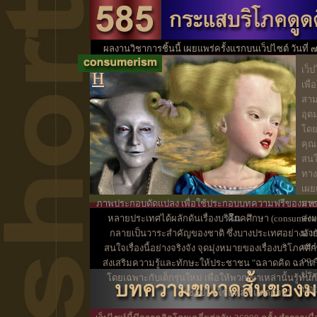
01
ผลงานวิชาการชิ้นนี้ เผยแพร่ครั้งแรกบนเว็ปไซต์ วันที่
ประโยชน์ทางว
เว็ป
H
เพื่
สาม
อุดม
โดย
คุณว
สนใ
ทาง
เผย
ภาพประกอบดัดแปลง เพื่อใช้ประกอบบทความฟรีของมหาวิ
สา
หลายประเทศได้ผลักดันเรื่องบริโภคศึกษา (consumer ed
คืน
ส่ง
กลายเป็นวาระสำคัญของชาติ ซึ่งบางประเทศอย่างอัง
มาย
mid
สนใจเรื่องนี้อย่างจริงจัง จุดมุ่งหมายของเรื่องบริโภคศึ
oo.
ส่งเสริมความรู้และทักษะให้ประชาชน "ฉลาดคิด ฉลาด
ประว
โดยเฉพาะกับเด็กรุ่นใหม่ เพื่อให้พวกเขาเหล่านั้นรู้ทั
น้อ
"ช็อปไว ใช้แหลก แดกด่วน"