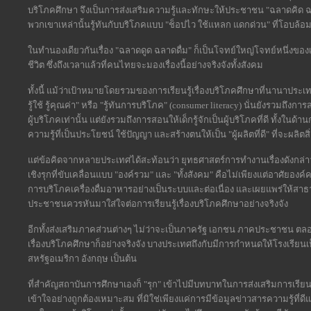
บริโภคศึกษา จึงเป็นการส่งเสริมความรู้และทักษะให้ประชาชน "ฉลาดคิด ฉลา
พวกเขาเหล่านั้นรู้ทันกับบริโภคแบบ "ช็อปไว ใช้แหลก แดกด่วน" ที่โอบล้อมชีว
ในทำนองเดียวกันเรื่อง "ฉลาดดูด ฉลาดดื่ม" ก็เป็นโจทย์ใหญ่โจทย์หนึ่งของเรื
ชีวิต ซึ่งถึงเวลาแล้วที่คนไทยจะมองเรื่องนี้อย่างจริงจังทั้งสังคม
ทั้งนี้ แม้ว่าเป้าหมายโดยรวมของการเรียนรู้เรื่องบริโภคศึกษาที่นานาประเทศเน้
รู้ใช้ รู้คุณค่า" หรือ "รู้ทันการบริโภค" (consumer literacy) นั่นยังรวมถึงกา
ผู้บริโภคเท่านั้น แต่ยังรวมถึงการสอนให้เด็กรู้จักเป็นผู้บริโภคที่ดี ทั้งใ
ความรู้ที่เป็นประโยชน์ ใช้ปัญญา และสร้างตนให้เป็น "ผู้ผลิตที่ดี" ที่จะผลิตส
แต่ข้อคิดจากหลายประเทศได้สะท้อนว่า ยุทธศาสตร์การทำงานเรื่องดังกล่าว
เชิงรุกที่ขับเคลื่อนแบบ "องค์รวม" และ "ทั้งสังคม" คือไม่เพียงแต่อาศัยองค
การบริโภคเครื่องดื่มอาหารอย่างเป็นระบบและต่อเนื่อง และเผยแพร่ให้สาธารณ
ประชาชนควรหันมาใส่ใจต่อการเรียนรู้เรื่องบริโภคศึกษาอย่างจริงจัง
อีกทั้งส่งเสริมภาคส่วนต่างๆ ไม่ว่าจะเป็นภาครัฐ เอกชน ภาคประชาช
เรื่องบริโภคศึกษาก็อย่างจริงจัง บางประเทศถึงกับมีการกำหนดให้โรงเรีย
สหรัฐอเมริกา อังกฤษ เป็นต้น
ที่สำคัญสถาบันการศึกษาเองก็ "รุก" เข้าไปมีบทบาทในการส่งเสริมการเรียน
เข้าใจอย่างถูกต้องเหมาะสม ที่มิใช่เพียงแค่การมีข้อมูลข่าวสารความรู้ที