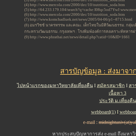
(4) http://www.mercola.com/2000/dec/10/nutrition_soda.htm
(5) http://64.233.179.104/search?q=cache:I08qc5od7YwJ:www.mer
(6) http://www.mercola.com/2000/dec/10/nutrition_soda.htm
(7) http://www.komchadluek.net/news/2005/04-06/p1--8715.html
(8) อมรวิชช์ นาครทรรพ และคณะ. เด็กไทยในมิติวัฒนธรรม. กลุ่ม
กระทรวงวัฒนธรรม. กรุงเทพฯ : โรงพิมพ์องค์การสงเคราะห์ทหารผ่
(9) http://www.phrathai.net/news/detail.php?catid=10&ID=1661
สารบัญข้อมูล : ส่งมาจา
ไปหน้าแรกของมหาวิทยาลัยเที่ยงคืน
I
สมัครสมาชิก
I
สาร
เนื้อหา 3
ประวัติ ม.เที่ยงคืน
webboard(1)
I
webboar
e-mail :
midnightuniv(at)y
หากประสบปัญหาการส่ง e-mail ถึงมหาวิท