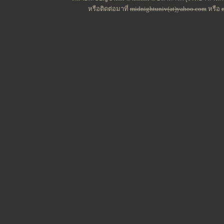
หรือติดต่อมาที่
midnightuniv(at)yahoo.com
หรือ