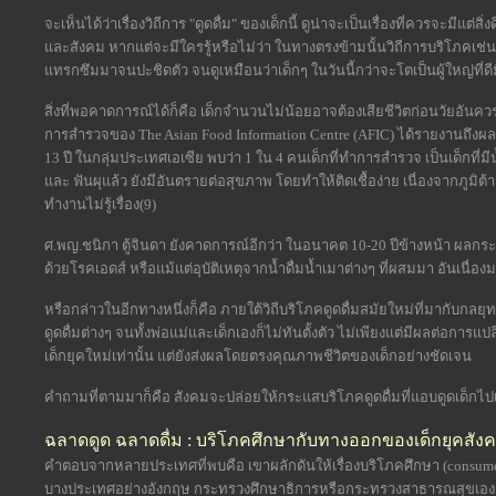
จะเห็นได้ว่าเรื่องวิถีการ "ดูดดื่ม" ของเด็กนี้ ดูน่าจะเป็นเรื่องที่ควรจะมีแต
และสังคม หากแต่จะมีใครรู้หรือไม่ว่า ในทางตรงข้ามนั้นวิถีการบริโภคเช่น 
แทรกซึมมาจนปะชิดตัว จนดูเหมือนว่าเด็กๆ ในวันนี้กว่าจะโตเป็นผู้ใหญ่ที่ด
สิ่งที่พอคาดการณ์ได้ก็คือ เด็กจำนวนไม่น้อยอาจต้องเสียชีวิตก่อนวัยอันควรไ
การสำรวจของ The Asian Food Information Centre (AFIC) ได้รายงานถึงผ
13 ปี ในกลุ่มประเทศเอเซีย พบว่า 1 ใน 4 คนเด็กที่ทำการสำรวจ เป็นเด็กที่
และ ฟันผุแล้ว ยังมีอันตรายต่อสุขภาพ โดยทำให้ติดเชื้อง่าย เนื่องจากภูม
ทำงานไม่รู้เรื่อง(9)
ศ.พญ.ชนิกา ตู้จินดา ยังคาดการณ์อีกว่า ในอนาคต 10-20 ปีข้างหน้า ผลก
ด้วยโรคเอดส์ หรือแม้แต่อุบัติเหตุจากน้ำดื่มน้ำเมาต่างๆ ที่ผสมมา อันเนื่อ
หรือกล่าวในอีกทางหนึ่งก็คือ ภายใต้วิถีบริโภคดูดดื่มสมัยใหม่ที่มากับก
ดูดดื่มต่างๆ จนทั้งพ่อแม่และเด็กเองก็ไม่ทันตั้งตัว ไม่เพียงแต่มีผลต่อกา
เด็กยุคใหม่เท่านั้น แต่ยังส่งผลโดยตรงคุณภาพชีวิตของเด็กอย่างชัดเจน
คำถามที่ตามมาก็คือ สังคมจะปล่อยให้กระแสบริโภคดูดดื่มที่แอบดูดเด็กไปเรื่อ
ฉลาดดูด ฉลาดดื่ม : บริโภคศึกษากับทางออกของเด็กยุคสัง
คำตอบจากหลายประเทศที่พบคือ เขาผลักดันให้เรื่องบริโภคศึกษา (consumer
บางประเทศอย่างอังกฤษ กระทรวงศึกษาธิการหรือกระทรวงสาธารณสุขเองก็ลงม