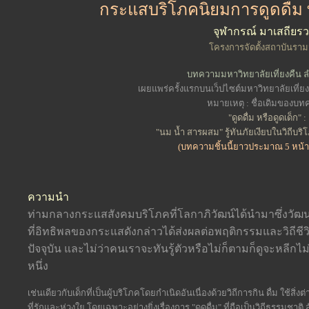
กระแสบริโภคนิยมการดูดดื่ม ท
จุฬากรณ์ มาเสถียรว
โครงการจัดตั้งสถาบันรามจ
บทความมหาวิทยาลัยเที่ยงคืน ลำ
เผยแพร่ครั้งแรกบนเว็ปไซต์มหาวิทยาลัยเที่
หมายเหตุ : ชื่อเดิมของบ
"ดูดดื่ม หรือดูดเด็ก" :
"นม น้ำ สารผสม" รู้ทันภัยเงียบในวิถีบร
(บทความชิ้นนี้ยาวประมาณ 5 หน้
ความนำ
ท่ามกลางกระแสสังคมบริโภคที่โลกาภิวัฒน์ได้นำมาซึ่งวัฒน
ที่อิทธิพลของกระแสดังกล่าวได้ส่งผลต่อพฤติกรรมและวิถีชีว
ปัจจุบัน และไม่ว่าคนเราจะทันรู้ตัวหรือไม่ก็ตามก็ดูจะหลีกไม
หนึ่ง
เช่นเดียวกับเด็กที่เป็นผู้บริโภคโดยกำเนิดอันเนื่องด้วยวิถีการกิน ดื่ม ใช้สิ
ที่รักและห่วงใย โดยเฉพาะอย่างยิ่งเรื่องการ "ดูดดื่ม" ที่ถือเป็นวิถีธรรมชาติ