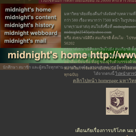
เว็ปไซท์นี้มีการคลิกโดยเฉลี่ยต่อวัน 26000 ครั้ง สำรวจเ
www.thaiis.com ที่ให้ใช้พื้นที่
มหาวิทยาลัยเที่ยงคืนกำลังจัดทำบทความที
กว่า 580 เรื่อง หนากว่า 7500 หน้า ในรู
บาท(รวมค่าส่ง) สนใจสั่งซื้อที่
midnightuniv
midnight2545(at)yahoo.com
หรือ ส่งธนาณัติถึง
สมเกียรติ ตั้งนโม : ไปร
50202
กรุณาส่งธนาณัติแลกเงินไปยัง สมเกียรติ ตั้
มหาวิทยาลัยเชียงใหม่ ถนนสุเทพ อำเภอเมือ
อย่าลืมเขียนชื่อ ที่อยู่ ของผู้รับตัวบรรจงด้
นักศึกษา สมาชิก และผู้สนใจทุกท่าน หากประสงค์จะตรวจดูบทความอื่นๆที่เผยแพ
พลาดในการจัดส่งทางไปรษณีย์ (การจัดส่ง
ได้จากตรงนี้
ไปหน้าสารบ
ทุกฉบับ)
คลิกไปหน้า homepage มหาวิทยา
เตือนภัยเรื่องการบริโภค นม