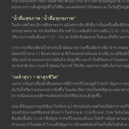
งานวิจัยของมหาวิทยาวลัยฮาร์ดเวิดในปี 1994 ชี้ว่า เด็กวัยรุ่นหญิงอายุ 14 ปี
พรุนมากกว่าเด็กผู้หญิงที่ไม่ได้ดื่ม และผลดังกล่าวก็ส่งผลระยะในวัยผู้ใหญ่ด้
"น้ำดื่มสุขภาพ / น้ำดื่มทุกขภาพ"
ในประเทศไทย มีการศึกษาพบว่า แม้แต่ชาเขียวที่เชื่อว่าเป็นเครื่องดื่มที่มี
บรรจุขวดขนาด 500 มิลลิลิตร ที่ขายทั่วไป เฉลี่ยมีสารกาเฟอีน 23.76 - 76.
ปริมาณกาเฟอีนตั้งแต่ 77.27 - 103.48 มิลลิกรัมต่อขวด ในขณะที่ปริมาณกาเฟอ
จากการเปรียบเทียบน้ำตาลกับน้ำอัดลม พบว่าเครื่องดื่มชาเขียวจำพวกผสมน้
อัดลมมีน้ำตาล 13 ช้อนชาต่อขวด ซึ่งไม่แตกต่างกันเลย ชาเขียวบางยี่ห้อมีน
ปริมาณน้ำตาลและสารกาเฟอีนก็จะยิ่งสูงขึ้น และถ้าในชีวิตประจำวันคนเราอ
ธรรมชาติ เช่น กาแฟ น้ำอัดลม ก็อาจทำให้ปริมาณสารกาเฟอีนในร่างกายสู
"เหล้าสุรา = ฆ่าสุรชีวิต"
นอกจากปัญหาเรื่องน้ำดื่มผสมสารที่มีการบริโภคอยู่ทั่วไปแล้ว ปัญหาการบ
นับวันก็ทวีความรุนแรงมากยิ่งขึ้น ในแต่ละปีเยาวชนในสหรัฐและแคนาดาจะได้
ความนิยมและพฤติกรรมติดเหล้าเบียร์ที่นับวันจะยิ่งสูงขึ้น
ขณะที่ข้อมูลจากมูลนิธิเมาไม่ขับระบุว่าปัจจุบันประเทศไทยมีอัตราการบ
ของสำนักงานสถิติแห่งชาติ พบว่า ในช่วง พ.ศ. 2534 ถึง พ.ศ. 2546 วัยรุ่นโดยเฉ
คือเพิ่มขึ้นถึง 5.6 เท่า ซึ่งปัญหาการบริโภคของมึนเมาได้สร้างปัญหาตามมามากม
จำนวนมากในแต่ละปี ไปจนถึงปัญหาการมีเพศสัมพันธ์โดยไม่ตั้งใจอีกด้วย 