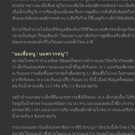
ครรภ์มารดา และเมื่อลืมตาดูโลกและเติบโต แม้พฤติกรรมดังกล่าวจะเป็
เมื่อเด็กเจริญวัย การเรียนรู้ของเด็กต่อเรื่องการดูดดื่มจากสิ่งที่เด็กสัมผัสใ
ลักษณะนิสัยและพฤติกรรมต่างๆ จะดีหรือร้าย ก็ขึ้นอยู่กับว่าเด็กได้สัมผัสสัมพ
มีงานวิจัยจำนวนไม่น้อยที่ข้อมูลที่สะท้อนวิถีชีวิตและพฤติกรรมเด็กยุคใหม่ที่เร
กลายเป็นปัญหาใหญ่เสียแล้ว โดยเฉพาะอย่างยิ่งกับการดูดดื่มเครื่องดื่มทั่วไปท
ส่งผลกระทบต่อเด็กที่ไม่ใช่เฉพาะแค่เด็กไทย อาทิ
"นมเพื่อหนู / นมพรากหนู"?
สถาบันโภชนาการ ม.มหิดล เปิดเผยถึงผลการสำรวจและวิจัยเกี่ยวกับพฤติก
ว่า เด็กกินนมผงรสหวานและนมรสน้ำผึ้งสูงถึงร้อยละ 39.1 นมพร้อมดื่มรสห
จะกินนมหวานเพิ่มขึ้นอย่างรวดเร็วตั้งแต่อายุ 12 เดือนขึ้นไป และในส่วนข
มากถึงร้อยละ 38.4 และกินนมเปรี้ยวร้อยละ 62 ทั้งนี้ เมื่อนำข้อมูลทั้งห
คน กินน้ำตาลเฉลี่ย 13.5 กรัม หรือ 3.4 ช้อนชาต่อวัน
แต่ถ้าจำแนกเฉพาะเด็กที่ดื่มนมรสหวานซึ่งมีร้อยละ 20.4 เด็กกลุ่มนี้จะได้รั
ใหญ่เป็นน้ำตาลจากนมผงชนิดหวาน (42.9%) และนมผงผสมน้ำผึ้ง (38.6%) เด
ธรรมดาถึง 3 เท่า และมากกว่าปริมาณที่องค์กรด้านโภชนาการและเครือข่า
น้ำตาลเกิน 6 ช้อนชาต่อวัน
รายงานของสถาบันเด็กแห่งชาติมหาราชินี ยังระบุว่า ปัจจุบันนี้เด็กไทย 6
อนามัยโลกแนะนำ ซึ่งส่วนใหญ่จะมาจากนมหวาน รองลงไปจะเป็นขนมหวานและ