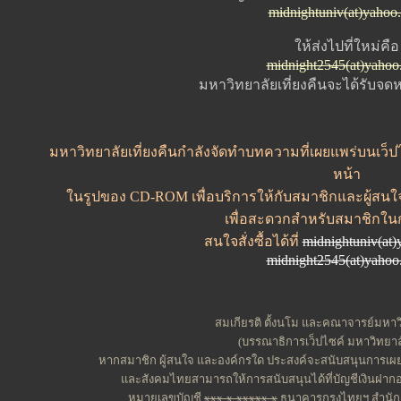
midnightuniv(at)yahoo
ให้ส่งไปที่ใหม่คือ
midnight2545(at)yahoo
มหาวิทยาลัยเที่ยงคืนจะได้รับจด
มหาวิทยาลัยเที่ยงคืนกำลังจัดทำบทความที่เผยแพร่บนเว็ปไ
หน้า
ในรูปของ CD-ROM เพื่อบริการให้กับสมาชิกและผู้สนใ
เพื่อสะดวกสำหรับสมาชิกใน
สนใจสั่งซื้อได้ที่
midnightuniv(at
midnight2545(at)yahoo
สมเกียรติ ตั้งนโม และคณาจารย์มหาวิ
(บรรณาธิการเว็ปไซค์ มหาวิทยาลั
หากสมาชิก ผู้สนใจ และองค์กรใด ประสงค์จะสนับสนุนการเผยแ
และสังคมไทยสามารถให้การสนับสนุนได้ที่บัญชีเงินฝากอ
หมายเลขบัญชี
xxx-x-xxxxx-x
ธนาคารกรุงไทยฯ สำนักง