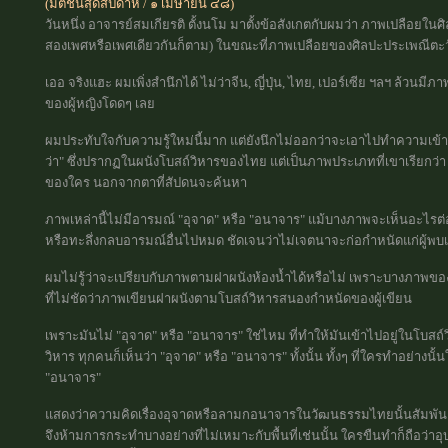
(มติชนสุดสัปดาห์ / ๑ เมษายน ๔๘)
วันหนึ่ง อาจารย์สมเกียรติ ตั้งนโม มาตั้งข้อสังเกตกับผมว่า ภาพเปลือย
สองเพศหรือเพศเดียวกันก็ตาม) ในขณะที่ภาพเปลือยของศิลปะประเพณีตะวั
เออ จริงแฮะ ผมเพิ่งสำนึกได้ ไม่ว่าจีน, ญี่ปุ่น, ไทย, เปอร์เซีย ฯลฯ ล้วนมีภา
ของผู้หญิงโดดๆ เลย
ผมประทับใจกับความรู้ใหม่นี้มาก แต่ยังนึกไม่ออกว่าจะเอาไปทำความเข้า
ว่า" ซึ่งปรากฏในผนังโบสถ์วิหารของไทย แต่เป็นภาพประเภทที่เขาเรียกว่า 
ของใคร นอกจากตาที่สัปดนจะค้นหา
ภาพเหล่านี้ไม่มีอารมณ์ "อุจาด" หรือ "อนาจาร" แม้บางภาพจะเห็นอะไรต
หรือทะลึ่งกลบอารมณ์อื่นไปหมด ชัดเจนว่าไม่เจตนาจะก่อกำหนัดแก่ผู้พบเ
ผมไม่รู้ว่าจะเปรียบกับภาพตามฝาผนังห้องน้ำได้หรือไม่ เพราะบางภาพข
ที่ไม่ชัดว่าภาพเขียนฝาผนังตามโบสถ์วิหารสนองกำหนัดของผู้เขียน
เพราะมันไม่ "อุจาด" หรือ "อนาจาร" ใช่ไหม ที่ทำให้มันเข้าไปอยู่ในโบสถ
วิหาร ทุกคนก็เห็นว่า "อุจาด" หรือ "อนาจาร" ทั้งนั้น ทั้งๆ ที่ใครทำอย่างน
"อนาจาร"
แสดงว่าความคิดเรื่องอุจาดหรือลามกอนาจารในวัฒนธรรมไทยนั้นสัมพันธ์กับพ
จึงห้ามการกระทำบางอย่างที่ไม่เหมาะกับพื้นที่เช่นนั้น ใครขืนทำก็ถือว่าอุบ