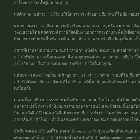
ส่งโรงพยาบาลทั้งคู่มาบ่อยมาก)
แต่ตัวภาพ "อย่างว่า" ไม่ใช่ แม้เป็นการกระทำอย่างเดียวกัน ก็ไม่ถือว่าอุบา
ผมอยากเดาว่า แต่เดิมมาความคิดเรื่องอุจาด, อนาจาร, หรือลามก ของสัง
วัฒนธรรมไทย แต่ความคิดว่ามีวัสดุอื่นๆ นอกการกระทำและพื้นที่ ซึ่งอาจ
กับการกระทำหรือพื้นที่เลย เช่นภาพ, เสียง, ภาพยนตร์ หรือวัตถุ เป็นต้น เป
อย่างที่เราปราบปรามภาพยนตร์ "ลามก", หนังสือ "ลามก", อุปกรณ์ "ลามก",
จะไม่เข้าใจ เพราะทั้งหมดเหล่านี้คนอยุธยาคงคิดว่าจะ "ลามก" หรือไม่ขึ้น
อะไร "ลามก" ในตัวของมันเองอย่างที่เราเข้าใจในปัจจุบัน
แน่นอนว่า สังคมไทยก็เอาคติ "อุจาด", "อนาจาร", "ลามก" แบบที่ไม่เกี่ยว
อย่างไม่ต้องสงสัย และสังคมที่ไทยรับเอาคตินี้มาน่าจะเป็นสังคมฝรั่ง เพราะ
เหมือนกัน
เวลาฝรั่งจะอธิบาย obscenity ฝรั่งอธิบายยากมาก โดยไม่เอามันไปเกาะกับวัส
อนาจาร ทั้งนี้ เพราะคำนิยามว่าลามกอนาจารนั้นไม่เคยชัดเจน ขึ้นอยู่กับท
นิยามหนังสือโป๊ว่าคือหนังสือที่บรรยายเรื่อง "อย่างว่า" โดย "ปราศจากคุ
อย่างสิ้นเชิง คำใหญ่ๆ ทั้งนั้นเลยนะครับ แต่กว่าจะยอมรับว่าแปลว่าอะไรค
อันที่จริงสังคมฝรั่งเองก็ไม่เคยคิดถึง obscenity ในรูปของวัสดุที่แยกอ
obscenus แล้วก็เดาว่าคำฝรั่งเศสนี้จะสัมพันธ์กับคำละติน caenum, cenum