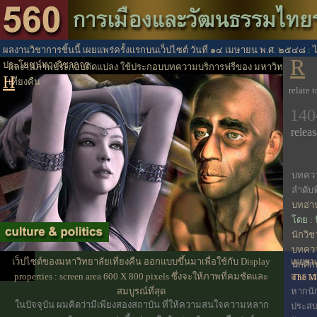
ผลงานวิชาการชิ้นนี้ เผยแพร่ครั้งแรกบนเว็ปไซต์ วันที่ ๑๔ เมษายน พ.ศ. ๒๕๔๘ : 
R
ประโยชน์ทางวิชาการ
ผลงานภาพประกอบดัดแปลง ใช้ประกอบบทความบริการฟรีของ มหาวิทยาลัย
H
เที่ยงคืน
relate 
140
releas
บทควา
ลำดับที
บทอ่า
โดย : น
นักวิช
บทควา
เว็ปไซต์ของมหาวิทยาลัยเที่ยงคืน ออกแบบขึ้นมาเพื่อใช้กับ Display
เผยแพร่
นักศึ
properties : screen area 600 X 800 pixels ซึ่งจะให้ภาพที่คมชัดและ
สาธา
The Mi
สมบูรณ์ที่สุด
หากนั
ในปัจจุบัน ผมคิดว่ามีเพียงสองสถาบัน ที่ให้ความสนใจความหลาก
ประส