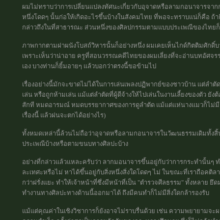
ผมไม่ทราบว่าการเปลี่ยนแปลงทัศนะเกี่ยวกับอุจาดหรือลามกอนาจารจากการก
หนึ่งโดดๆ นั้นก่อให้เกิดอะไรขึ้นบ้างในสังคมไทย ที่พอจะทราบแน่ก็คือ ถ
กล่าวถึงในที่สาธารณะ ส่วนหนึ่งของศิลปกรรมตามแบบประเพณีของไทยก
ภาพกากตามฝาผนังโบสถ์วิหารนั้นก็อย่างหนึ่ง ผมเคยเห็นไกด์กิตติมศักดิ์บาง
เพราะเห็นว่าน่าอาย ครูที่สอนวรรณคดีไทยของผมเลี่ยงที่จะอ่านบทอัศจรรย
เอง บางท่านก็ยิ้มอายๆ แล้วบอกว่าตรงนี้ขอข้ามไป
เรื่องอย่างนี้มักจะขาดไม่ได้ในการเล่นเพลงปฏิพากย์ของชาวบ้าน แต่ลำตัด
เล่น หรือถูกห้ามเล่น แม้แต่ลำตัดที่ผู้ดีจ้างให้ไปเล่นในงานเลี้ยงของตัว 
สักที หมดอารมณ์ หมดบรรยากาศของการดูลำตัด แม้แต่แห่นางแมวก็ไม่ม
เรื่องนี้ แล้วฝนจะตกได้อย่างไร)
ทั้งหมดเหล่านี้ล้วนไม่ถือว่าอุจาดหรือลามกอนาจารในวัฒนธรรมเดิมทั้งสิ้
ประเพณีบ้างหรือตามขนบทางศิลปะบ้าง
อย่างที่กล่าวแล้วแหละครับว่า ลากมอนาจารขึ้นอยู่กับว่าการกระทำนั้นๆ ทำอ
ละเทศะหรือไม่ หาได้ขึ้นอยู่กับสิ่งหนึ่งสิ่งใดโดดๆ ไม่ ในขณะที่เราถือค
กว่าฝรั่งแยะ ทำให้เจ้าหน้าที่ซึ่งมีหน้าที่เป็น "ตำรวจศีลธรรม" ทั้งหล
ทำงานทางศิลปะทางด้านนี้ออกมาได้ ถึงมีคนทำก็ไม่มีสิ่งใดกล้ารองรับ
แม้แต่คุณค่าในเชิงวิชาการก็ยังอาจไม่ราบรื่นด้วย เช่น ความพยายามจ