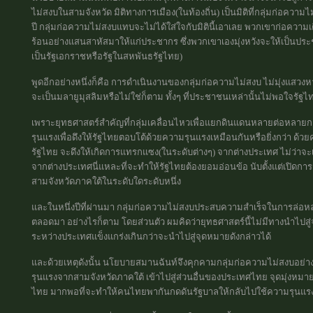
ไม่สงบในสามจังหวัด มิติทางการเมือง(ในท้องถิ่น) เป็นมิติที่กลุ่มก่อความไ
ปี กลุ่มก่อความไม่สงบแทบจะไม่ได้ใส่ใจกับมิตินี้เอาเลย พวกเขาก่อควา
ร้อนอย่างแสนสาหัสมาให้แก่ประชากร ซึ่งพวกเขาเองมุ่งหวังจะให้เป็นประชาก
เป็นรัฐเอกราชหรือรัฐในสหพันธรัฐไทย)
พูดอีกอย่างหนึ่งก็คือ การดำเนินงานของกลุ่มก่อความไม่สงบ ไม่มุ่งแสวงห
จะเป็นมลายูมุสลิมหรือไม่ใช่ก็ตาม ทั้งๆ ที่ประชาชนเหล่านั้นไม่พอใจรัฐไ
เพราะยุทธศาสตร์สำคัญที่กลุ่มเคลื่อนไหวเพื่อแยกดินแดนหลายต่อหลายกลุ่
รุนแรงเพื่อดึงให้รัฐไทยตอบโต้ด้วยความรุนแรงเหมือนกันหรือยิ่งกว่า ด้
รัฐไทย จะดึงให้เกิดการแทรกแซง(ในระดับต่างๆ) จากต่างประเทศ ไม่ว่าจ
จากต่างประเทศนี่แหละที่จะทำให้รัฐไทยต้องยอมอ่อนข้อ นับตั้งแต่เปิดกา
สามจังหวัดภาคใต้ในระดับใดระดับหนึ่ง
และในหนึ่งปีที่ผ่านมา กลุ่มก่อความไม่สงบประสบความสำเร็จในการล่อห
ตลอดมา อย่างไรก็ตาม โดยส่วนตัว ผมคิดว่ายุทธศาสตร์นี้ไม่มีทางนำไปสู
ระหว่างประเทศแข็งแกร่งเกินกว่าจะนำไปสู่จุดหมายดังกล่าวได้
และด้วยเหตุดังนั้น นโยบายสมานฉันท์จึงคุกคามกลุ่มก่อความไม่สงบอย่า
รุนแรงจากสามจังหวัดภาคใต้ เข้าไปสู่ส่วนอื่นของประเทศไทย จุดมุ่งหม
ไทย มากพอที่จะทำให้คนไทยพากันกดดันรัฐบาลให้กลับไปใช้ความรุนแรง