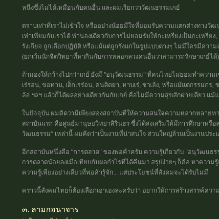
หนึ่งซึ่งไม่ได้เหมือนกับคนอื่น และผมเรียกว่าวัฒนธรรมเกย์
ตราบเท่าที่เราไม่เข้าใจ หรืออย่างน้อยมีใจที่ยอมรับความแตกต่างทางวัฒ
เท่าเทียมกับเราได้ ทำนองเดียวกับการไม่ยอมรับให้กะเหรี่ยงเป็นกะเหรี่ยง, 
รังเกียจ ถูกเลือกปฏิบัติ หรือแม้แต่ถูกรังแกในรูปแบบต่างๆ ไม่มีใครมีความ
(ยกเว้นนักจิตวิทยาที่หากินกับการหลอกลวงคนอื่นว่าสามารถรักษาเกย์ได้)
ถ้ามองให้กว้างไปกว่าเกย์ ยังมี "อนุวัฒนธรรม" ที่คนไทยไม่ยอมทำความเข้า
เร่ร่อน, ขอทาน, เด็กเร่ร่อน, คนติดยา, หาบเร่, ซาเล้ง, หรือแม้แต่กรรมกร, ชา
ล้อ ฯลฯ แล้วก็ได้ผลอย่างเดียวกันกับเกย์ คือไม่มีความสุขสักฝ่ายเดียว แม
ในปัจจุบัน ผมคิดว่ามีเพียงสองสถาบันที่ให้ความสนใจความหลากหลายทางว
สถาบันแรก คือศูนย์มานุษยวิทยาสิรินธร ซึ่งได้ส่งเสริมให้มีการศึกษาหรือส่ง
วัฒนธรรม" เหล่านี้ ผมคิดว่าเป็นงานที่น่าสนใจ ส่วนใหญ่ล้วนเป็นงานประเภท 
อีกสถาบันหนึ่งคือ "การตลาด" ของพ่อค้าครับ ความรู้เกี่ยวกับ "อนุวัฒนธรรม
การตลาดน้อยลงเมื่อเทียบกับผลกำไรที่ได้คืนมา สรุปง่ายๆ ก็คือ หาความร
ความรู้เพียงอย่างเดียวที่พ่อค้ารู้จัก... แต่ประโยชน์ที่สังคมจะได้รับไม่มี
คราวนี้สังคมไทยก็ต้องเลือกเอาเองล่ะครับว่า อยากให้การสร้างสรรค์ความ
๓. ลามกอนาจาร