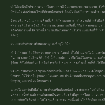
ทำให้ผมนึกถึงคำว่า "ลามก" ในภาษาบาลี มีความหมายว่าเลวทราม, ชั่วช้
ศัพท์แล้ว ทั้งฝรั่งและไทยก็คิดเหมือนกันว่าต้องสัมพันธ์กับการกระทำขอ
อังกฤษไม่เคยมีกฎหมายห้ามสิ่งพิมพ์ "ลามกอนาจาร" เลย แต่ห้ามสิ่งพิมพ์ท
ศตวรรษที่ 18 ศาลจึงเริ่มพิพากษาลงโทษการผลิตสิ่งที่ถือว่าลามกอนาจารเป
คริสต์ศตวรรษที่ 19 (ช่วงที่เจ้าชายเมืองไทยพากันไปเรียนหนังสือทื่นั่นพด
ตรงๆ)
ผมเลยเพลินกับการเปิดพจนานุกรมที่อยู่ใกล้มือ
คำว่า "ลามก" ไม่มีในพจนานุกรมภาษาไทยดำ-ก็ไม่น่าแปลกใจนักนะครับ เ
กับภาษาเขมรถิ่นไทย ก็ไม่มีคำนี้ ที่น่าแปลกกว่าคือ ไม่มีในพจนานุกร
รู้จักบาลีดีไม่น้อยไปกว่าหรือน่าจะดีกว่าคนภาคกลางด้วยซ้ำ แต่ก็ไม่ได้ยืม
พจนานุกรมภาษามลายูของอ๊อกซ์ฟอร์ดแปลคำ obscene ว่า lucah ไปดู
บ้านเรา) ให้ไว้ว่า ไม่รู้จักอาย ไม่เหมาะสม คำเดียวกันนี้พจนานุกรมภาษาอ
ปัจจุบัน) แปลว่าผิดหรือบกพร่อง
น่าสนใจนะครับที่เมื่อไรภาษาในเอเชียต้องแปลคำว่า obscene ก็จะไปดึงเอา
บุคคลมาเป็นคำแปล ตรงกับทฤษฎีของผมที่ว่า สิ่งที่อุจาดหรือลามกอนาจาร
เหมาะสมหรือต้องห้าม ไม่ใช่คุณลักษณะอย่างหนึ่งอย่างใดที่ติดกับภาพ, เสี