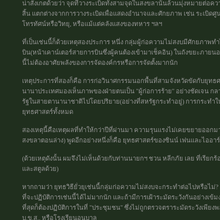
น่าสังเกตด้วยว่า จุดที่วางระเบิดทั้งสามจุดในสงขลานั้นล้วนมุ่งหมายต่อค
สิ้น แตกต่างจากการวางระเบิดเพื่อแสดงอำนาจและศักยภาพ เช่น ระเบิดศ
โทรทัศน์หรือวิทยุ, หรือแม้แต่คลังแสงของทหาร ฯลฯ
ที่เป็นเช่นนี้ก็ด้วยเหตุสองประการ หนึ่ง กลุ่มผู้ก่อความไม่สงบมีศักยภาพ
บิน(หน้าเคาน์เตอร์สายการบินซึ่งผู้คนต้องเข้ามาเช็คอิน) ในถังขยะภ
นี้ไม่ต้องอาศัยพลังของการจัดองค์กรหรือการจัดตั้งมากนัก
เหตุประการที่สองก็คือ การก่อวินาศกรรมนอกพื้นที่สามจังหวัดขัดกับยุ
นานาประเทศมองเห็นภาพของฝ่ายตนเป็น "ผู้ก่อการร้าย" อย่างชัดเจน ก
รัฐในสายตานานาชาติไปโดยปริยาย(อย่างที่สหรัฐกระทำอยู่) การกระทำในครั้งน
ยุทธศาสตร์ทั้งหมด
สองเหตุนี้คือเหตุผลที่ทำให้กว่าปีที่ผ่านมา ความรุนแรงไม่เคยขยายออก
สงขลาตอนล่าง) พูดอีกอย่างหนึ่งก็คือ ยุทธศาสตร์ของซินน์ เฟนและไออาร
(ด้วยเหตุดังนั้น ผมจึงไม่เห็นด้วยกับท่านนายกฯ ชวน หลีกภัย เลย ที่เรียก
และสตูลด้วย)
หากถามว่า ยุทธวิธียั่วยุเช่นนี้กลุ่มก่อความไม่สงบจะกระทำต่อไปหรือไม่?
ที่จะปฏิบัติการเช่นนี้ได้ไม่มากนัก และถ้ามีการเฝ้าระมัดระวังกันอย่างเ
ที่สุดก็ต้องปฏิบัติการในที่ "ประชุมชน" ซึ่งไม่ถูกตรวจตราระมัดระวังเพีย
บ.ข.ส., หรือโรงเรียนอนุบาล