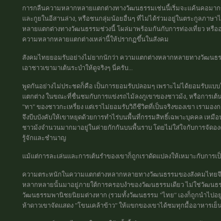
การกลืนความหลากหลายแตกต่างทางวัฒนธรรมเช่นนี้เริ่มจะแค้นคอมากขึ้น 
และกูยในอีสานล่าง, หรือชนกลุ่มน้อยอื่นๆ ที่ไม่ได้ร่วมอยู่ในตระกูลภา
หลายแตกต่างทางวัฒนธรรมช่วงนี้ โผล่มาพร้อมกันกับการท่องเที่ยว หรืออา
ความหลากหลายแตกต่างเหล่านี้ให้ปรากฏขึ้นในสังคม
สังคมไทยยอมรับอย่างไม่ยากนักว่า ความแตกต่างหลากหลายทางวัฒนธรรมเป
เอาชาวเขามาเต้นระบำให้ดูจริงๆ นี่ครับ...
พูดกันอย่างไม่ประชดก็คือ เป็นการยอมรับปลอมๆ เพราะไม่ได้ยอมรับแบบให้เ
แตกต่าง ในขณะที่ชื่นชมกับการแข่งรถไม้ลงภูเขาของชาวม้ง, หรือการเ
"ทา" ของชาวกะเหรี่ยง แต่เราไม่ยอมรับวิถีชีวิตที่เป็นจริงของเขา เรามอ
จึงบีบบังคับให้เขาหยุดด้วยการทำไร่บนพื้นที่กรรมสิทธิ์เฉพาะบุคคล เห
ชาวม้งจำนวนมากมาอยู่ในค่ายกักกันบนพื้นราบ โดยไม่ใส่ใจกับการจัดอ
รู้จักและชำนาญ
แม้แต่การละเล่นและการเต้นรำของเขาก็ถูกเราดัดแปลงให้เหมาะกับการเป็
ความตระหนักในความแตกต่างหลากหลายทางวัฒนธรรมของสังคมไทยจึงแป
หลากหลายนั้นมาอยู่ภายใต้การครอบงำของวัฒนธรรมเดียว ไม่ใช่วัฒนธร
วัฒนธรรมพานิชยนิยมต่างหาก (รวมทั้งวัฒนธรรม "ไทย" เองก็ถูกนำไปอยู่
ห้าดาวเขาจัดแสดง "โขนเคล้าข้าว" ให้แขกของเขาได้ชมทุกมื้ออาหารเย