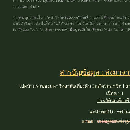
ความสำเร็จ ครั้งล่าสุดเป็นการผลักดันของกระทรวงศึกษาฯ ซึ่งก็ไม่กล้าทำอ
จะลงเอยอย่างไร
บางคนพูดว่าคนไทย "หน้าไหว้หลังหลอก" กับเรื่องเหล่านี้ ซึ่งผมก็ยอมรับว่า
มันไม่จริงกระมัง นั่นก็คือ "หลัง" ของเราเคยถือคติลามกอนาจารมาอย่าง
เราจึงต้อง "ไหว้" ไปเรื่อยๆ เพราะหาพื้นฐานที่เป็นจริงข้าง "หลัง" ไม่ได้... ฝรั
สารบัญข้อมูล : ส่งมาจ
ไปหน้าแรกของมหาวิทยาลัยเที่ยงคืน
I
สมัครสมาชิก
I
สา
เนื้อหา 3
ประวัติ ม.เที่ยงค
webboard(1)
I
webboa
e-mail :
midnightuniv(at)