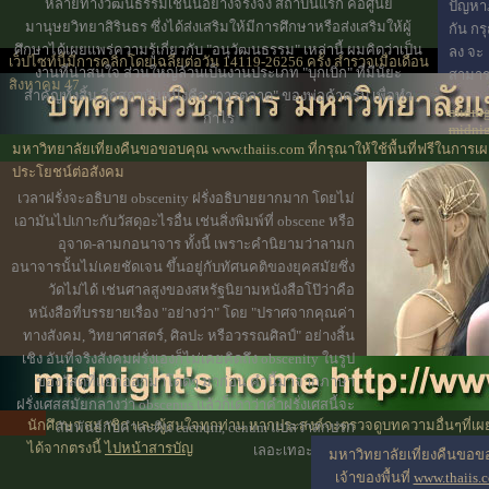
หลายทางวัฒนธรรมเช่นนี้อย่างจริงจัง สถาบันแรก คือศูนย์
ปัญหา
มานุษยวิทยาสิรินธร ซึ่งได้ส่งเสริมให้มีการศึกษาหรือส่งเสริมให้ผู้
กัน ก
ศึกษาได้เผยแพร่ความรู้เกี่ยวกับ "อนุวัฒนธรรม" เหล่านี้ ผมคิดว่าเป็น
ลง จะ
เว็ปไซท์นี้มีการคลิกโดยเฉลี่ยต่อวัน 14119-26256 ครั้ง สำรวจเมื่อเดือน
งานที่น่าสนใจ ส่วนใหญ่ล้วนเป็นงานประเภท "บุกเบิก" ที่มีนัยะ
สามาร
สิงหาคม 47
สำคัญทั้งสิ้น อีกสถาบันหนึ่งคือ "การตลาด" ของพ่อค้าครับ เพื่อทำ
midnig
กำไร
midni
midart
มหาวิทยาลัยเที่ยงคืนขอขอบคุณ www.thaiis.com ที่กรุณาให้ใช้พื้นที่ฟรีในการเผ
ประโยชน์ต่อสังคม
เวลาฝรั่งจะอธิบาย obscenity ฝรั่งอธิบายยากมาก โดยไม่
เอามันไปเกาะกับวัสดุอะไรอื่น เช่นสิ่งพิมพ์ที่ obscene หรือ
อุจาด-ลามกอนาจาร ทั้งนี้ เพราะคำนิยามว่าลามก
อนาจารนั้นไม่เคยชัดเจน ขึ้นอยู่กับทัศนคติของยุคสมัยซึ่ง
วัดไม่ได้ เช่นศาลสูงของสหรัฐนิยามหนังสือโป๊ว่าคือ
หนังสือที่บรรยายเรื่อง "อย่างว่า" โดย "ปราศจากคุณค่า
ทางสังคม, วิทยาศาสตร์, ศิลปะ หรือวรรณศิลป์" อย่างสิ้น
เชิง
อันที่จริงสังคมฝรั่งเองก็ไม่เคยคิดถึง obscenity ในรูป
ของวัสดุที่แยกออกมาโดดๆ มาก่อน คำนี้มาจากภาษา
ฝรั่งเศสสมัยกลางว่า obscenus แล้วก็เดาว่าคำฝรั่งเศสนี้จะ
นักศึกษา สมาชิก และผู้สนใจทุกท่าน หากประสงค์จะตรวจดูบทความอื่นๆที่เผ
สัมพันธ์กับคำละติน caenum, cenum แปลว่าสกปรก
ได้จากตรงนี้
ไปหน้าสารบัญ
เลอะเทอะเท่านั้น
มหาวิทยาลัยเที่ยงคืนขอ
เจ้าของพื้นที่
www.thaiis.