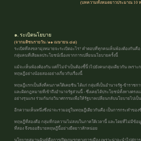
(บทความทั้งหมดยาวประมาณ 10 ห
๑. ระเบิดนโยบาย
(จากมติชนรายวัน /๑๑ เมษายน ๔๘)
ระเบิดที่สงขลามุ่งหมายจะระเบิดอะไร? คำตอบที่ทุกคนเห็นพ้องต้องกัน
กลุ่มคนที่เสียผลประโยชน์เนื่องจากการเปลี่ยนนโยบายครั้งนี้
แม้จะเห็นพ้องต้องกัน แต่ก็ไม่จำเป็นต้องชี้นิ้วไปยังคนกลุ่มเดียวกัน เพราะ
ทฤษฎีอย่างน้อยสองอย่างเกี่ยวกับเรื่องนี้
ทฤษฎีแรกเป็นสิ่งที่คนภาคใต้เคยชิน ได้แก่ กลุ่มที่เป็นอำนาจรัฐ-ข้าราชก
และผิดกฎหมายที่เข้าถึงอำนาจรัฐส่วนนี้ - ซึ่งเคยได้ประโยชน์ทั้งท
อย่างรุนแรง ร่วมกันก่อวินาศกรรมเพื่อให้รัฐบาลเปลี่ยนกลับนโยบายไปเป็
อีกความเห็นหนึ่งซึ่งน่าจะรวมอยู่ในทฤษฎีเดียวกันคือ เป็นการกระทำของซ
ทฤษฎีที่สองคือ กลุ่มที่ก่อความไม่สงบในภาคใต้เวลานี้ และโดยที่ไม่มีข้อมู
ที่สอง จึงขออธิบายทฤษฎีนี้อย่างยืดยาวสักหน่อย
นโยบายสมานฉันท์คือการเปิดเกมรุกทางการเมือง เพราะน่าจะนำไปสู่การเปิ