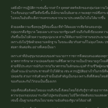
แต่ยิ่งมีการปฏิบัติการเช่นนี้มากเท่าไร ยุทธศาสตร์หลักของกลุ่มก่อความไ
โรงเรียนอนุบาลที่ใดที่หนึ่งขึ้น มีเด็กบาดเจ็บล้มตาย ภาพเหตุการณ์ซึ่งก
ไม่สงบในอันที่จะดึงการแทรกแซงจากนานาประเทศเป็นไปไม่ได้มากขึ้น
ด้วยอคติความเชื่อทฤษฎีที่สองนี้เอง ที่ทำให้ผมอยากเชียร์คนสองกลุ่ม
กลุ่มแรกคือรัฐบาล โดยเฉพาะท่านนายกรัฐมนตรี จนถึงวันที่เขียนบทความน
เกิดขึ้นเป็นไปด้วยความสุขุมนุ่มนวล ท่านให้สัมภาษณ์ว่าท่านขอประณามผู้ก
เพราะยังไม่รู้ชัดด้วยพยานหลักฐาน ในขณะเดียวกันท่านก็ไม่ลุแก่โทสะ
ต่อตา ฟันต่อฟัน อย่างที่เคยเป็นมา
เพราะท่าทีอันสุขุมรอบคอบของท่านนายกฯ ราชการจึงตอบสนองต่อเหตุการณ
มาตรการรักษาความปลอดภัยสถานที่ซึ่งคาดว่าอาจเป็นเป้าหมายถูกโจมตีได
ฝ่ายที่มีประสบการณ์กับการก่อวินาศกรรมในลักษณะมุ่งทำร้ายชีวิตผู้
เป็นคำแนะนำแก่ประชาชนทั่วไปได้ด้วย เช่น ควรปฏิบัติอย่างไรในกรณีที่พบ
ปลอดภัย ส่วนการจับตัวคนร้ายนั้นยังสำคัญเป็นรอง เพราะสิ่งที่สังคมไทยต
ของกันและกันไว้ก่อนเป็นเบื้องแรก
กลุ่มที่สองคือสังคมไทยเอง จนถึงวันนี้ สังคมไทยก็ยังรับรู้ข่าวด้วยอาการ
ความรุนแรง(แบบเอาระเบิดไปปูพรมมันเลย) ไม่มีใครจัดเดินขบวนแสดงความ
เช่นนี้ เป็นฐานรองรับนโยบายสมานฉันท์ของรัฐบาลได้อย่างดี