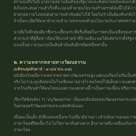
ตราบจนถึงวันนี้ นโยบายสมานฉันท์ของรัฐบาลและสังคมไทยยังแข็งแรงดี ไ
ยังไม่ประสบความสำเร็จที่จะบ่อนทำลายนโยบายสร้างสรรค์อันนี้ไปได้ การเปิด
ฝ่ายก่อความไม่สงบยังสามารถดำเนินต่อไปได้ โดยไม่จำเป็นต้องหันกลับไ
จำเป็นจะเปิดให้มหาอำนาจเข้ามาแทรกแซงด้วยนโยบายประกาศสงครามก
น่าเสียใจที่กลุ่มเดียวซึ่งกระเหี้ยนกระหือรือที่สุดในการตกเป็นเหยื่อของการยั
คำถามนำที่ผู้สื่อข่าวป้อนให้แก่เจ้าหน้าที่บ้านเมือง ผมได้แต่หวังว่าทั้งรั
มองเห็นความรุนแรงเป็นสินค้าบันเทิงอีกชนิดหนึ่งเท่านั้น
๒. ความหลากหลายทางวัฒนธรรม
(มติชนสุดสัปดาห์ / ๘ เมษายน ๔๘)
แม้เมืองไทยมีความหลากหลายทางวัฒนธรรมสูง แต่แบบเรียนไม่ถือเป็นลักษ
จริง ไม่ว่าจะถูกสั่งสอนในโรงเรียนมาอย่างไร คนไทยก็ได้เห็นความแตกต
จากโรงเรียนทำให้คนไทยมองความแตกต่างนี้ว่าเป็นความเพี้ยน หรือการแปร
เรียกให้ฟังขลังๆ ว่า "อนุวัฒนธรรม" เป็นแค่เมียน้อยของวัฒนธรรมกระแสหลั
ในครอบครัววัฒนธรรมกระแสหลักนั่นเอง
เมื่อผมเป็นเด็ก มีเพื่อนคนหนึ่งเขาไปเที่ยวอีสานมา แล้วกลับมาบอกผมว่
ภาษาไทยที่บิดเบี้ยวไป ไม่ใช่ภาษาถิ่นต่างหาก อีกภาษาหนึ่ง เหมือนกับภ
ภาษาไทย