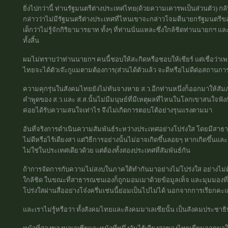
ยิ่งไปกว่านี้ ท่านรัฐมนตรีต่างประเทศไทย(ด้วยความเคารพเป็นส่วนตัว) กล
กล่าวว่าไม่มีรัฐมนตรีต่างประเทศที่ไหนเขาจะกล่าวโจมตีนายกรัฐมนตรีของ
เด็กว่าไม่รู้จักกิริยามารยาท ทั้งๆ ที่ท่านนั่นแหละซึ่งใกล้ชิดท่านนายกฯ
ทั้งสิ้น
ผมไม่ทราบว่าท่านนายกฯ คนนี้ชอบให้สะกิดหรือชอบให้เชียร์ แต่เชื่อว่าเพร
ไทยจะได้ตัวเจ๊ะกูแมตามต้องการ(ส่วนได้ตัวแล้ว จะดีหรือไม่ดีต่อสถานกา
ความคุกรุ่นในสังคมไทยยังไม่ทันจางหาย ส.ว.อีกท่านหนึ่งก็ออกมาให้สัมภาษ
คำพูดของ ส.ว.และ ส.ส.นั้นไม่มีมนุษย์ที่มีเหตุผลที่ไหนในโลกเขาสนใจฟังกัน
ค่อยได้รับความสนใจเท่าไร จึงไม่เกิดการตอบโต้อย่างรุนแรงตามมา
อันที่จริงการดำเนินความสัมพันธ์ระหว่างประเทศอย่างโปร่งใส โดยมีสาธาร
ไม่ดีหรือไร้เดียงสา แต่วิธีการอย่างนั้นไม่อาจเกิดขึ้นลอยๆ หากเกิดขึ้น
ไม่ใช่ในประเทศเดียวด้วย แต่ต้องทั้งสองประเทศที่สัมพันธ์กัน
ถ้าการจัดการกับความไม่สงบในภาคใต้ทำกันมาอย่างไม่โปร่งใส อย่างไม่
ใกล้ชิด ในขณะที่สาธารณชนเองก็ถูกมอมเมาด้วยข้อมูลเท็จ และมุมมองที่
โปร่งใสผ่านสื่ออย่างโจ๋งครึ่มเช่นนี้ย่อมเป็นไปไม่ได้ นอกจากการเรียกคะแน
และเราไม่รู้หรือว่า ทั้งสังคมไทยและสังคมมาเลเซียนั้น เป็นสังคมประชาธ