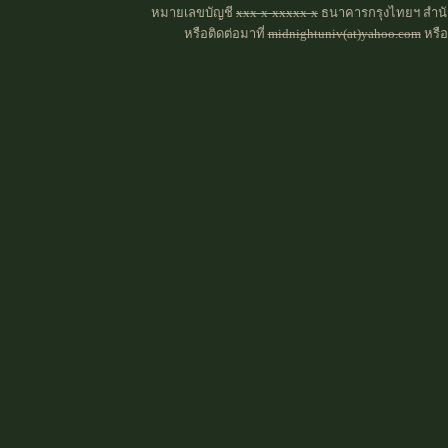
หมายเลขบัญชี
xxx-x-xxxxx-x
ธนาคารกรุงไทยฯ สำนัก
หรือติดต่อมาที่
midnightuniv(at)yahoo.com
หรื