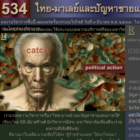
ผลงานวิชาการชิ้นนี้ เผยแพร่ครั้งแรกบนเว็ปไซต์ วันที่ ๓ มีนาคม พ.ศ. ๒๕๔๘ : ไม
R
ประโยชน์ทางวิชาการ
ผลงานภาพประกอบดัดแปลง ใช้ประกอบบทความบริการฟรีของ มหาวิทยาลัย
H
เที่ยงคืน
relate 
030
releas
บทควา
ลำดับที
ปัญหา
ศ.ดร.นิ
นักวิ
มหาวิท
(รวม)บทความวิชาการเรื่อง"ไทย-มาเลย์ และปัญหาชายแดนภาคใต้"
เผยแพร่
The Mi
เขียนโดย นิธิ เอียวศรีวงศ์ นักวิชาการอิสระ มหาวิทยาลัยเที่ยงคืน
(รวม
สาธา
ผลงานที่เพิ่งตีพิมพ์)
หากนั
ที่ผ่านมาในอดีต มาเลเซียก็ได้ส่ง "ผู้ร้ายข้ามแดน" ให้แก่ไทยมา
ประส