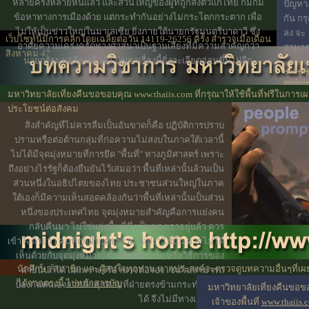
หลายครั้งหลายหนแล้ว และส่วนใหญ่ของผู้ที่ถูกส่งตัวแก่ไทย ก็มักมี
ปัญหา
ข้อหาทางการเมืองด้วย แต่กระทำกันอย่างไม่กระโตกกระตาก เพื่อ
กัน ก
ไม่ให้เป็นข่าวใหญ่ในมาเลเซีย ยิ่งภายใต้นายกรัฐมนตรีบาดาวี ซึ่ง
ลง จะ
เว็ปไซท์นี้มีการคลิกโดยเฉลี่ยต่อวัน 14119-26256 ครั้ง สำรวจเมื่อเดือน
อาศัยความเคร่งครัดทางศาสนาเป็นฐานเสียงที่มีความสำคัญกว่า
สามาร
สิงหาคม 47
นายกรัฐมนตรีคนที่แล้ว ปัญหาเรื่องนี้ยิ่งละเอียดอ่อนขึ้นไปอีก
midnig
midni
midart
มหาวิทยาลัยเที่ยงคืนขอขอบคุณ www.thaiis.com ที่กรุณาให้ใช้พื้นที่ฟรีในการเผ
ประโยชน์ต่อสังคม
สิ่งสำคัญที่ไม่ควรลืมเป็นอันขาดก็คือ ปฏิบัติการปราบ
ปรามหรือต่อต้านกลุ่มที่ก่อความไม่สงบในภาคใต้เวลานี้
ไม่ได้มีจุดมุ่งหมายที่การยึด "พื้นที่" ทางภูมิศาสตร์ เพราะ
ถึงอย่างไรรัฐก็ต้องยืนยันไว้เสมอว่า พื้นที่เหล่านั้นล้วนเป็น
ส่วนหนึ่งในอธิปไตยของไทย ประชาชนส่วนใหญ่ในภาค
ใต้เองก็มีความเห็นสอดคล้องกันว่าพื้นที่เหล่านั้นเป็นส่วน
หนึ่งของประเทศไทย จุดมุ่งหมายสำคัญคือการแย่งคน
กลับคืนมา ไม่ใช่แย่งพื้นที่ซึ่งเป็นของเราอยู่แล้ว ควร
เข้าใจด้วยว่า คนที่ถูกฝ่ายตรงข้าม "แย่ง" ไปนั้น อาจไม่ได้
เห็นด้วยกับจุดมุ่งหมาย, การดำเนินงาน, หรือวิธีการของ
นักศึกษา สมาชิก และผู้สนใจทุกท่าน หากประสงค์จะตรวจดูบทความอื่นๆที่เผ
ฝ่ายนั้นก็ได้ แต่เพราะไร้อำนาจต่อรอง เช่นไม่สามารถ
ได้จากตรงนี้
ไปหน้าสารบัญ
ป้องกันตนเองจากภัยคุกคามที่ฝ่ายตรงข้ามกระทำต่อตัว
มหาวิทยาลัยเที่ยงคืนขอ
ได้ จึงไม่มีทางเลือกอื่น
เจ้าของพื้นที่
www.thaiis.