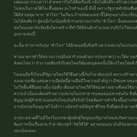
แต่ผมอยากจะเดาว่า ฝ่ายทหารไม่ได้คิดเรื่องนี้ กลับไปคิดที่จะสร้างคว
ไม่สงบในภาคใต้ก็จะสิ้นสุดลง อะไรทำนองนี้ ทั้งนี้ เพราะรัฐบาลทักษิณซึ
ใต้มีสาเหตุมาจาก "หัวโจก" ไม่กี่คน ถ้าขจัดคนเหล่านี้ได้ทุกอย่างก็จะเร
ไม่ได้สงสัยว่า ผู้คนอีกไม่น้อยที่เข้าร่วมขบวนการกับ "หัวโจก" นั้นสมองก
สนใจมองหาปัจจัยเชิงโครงสร้าง ที่ทำให้มีคนอีกจำนวนมาก(ถึงไม่ใช่คนส่
อุกอาจเช่นนี้
ฉะนั้น ข่าวการจับกุม "หัวโจก" ได้อีกคนหนึ่งจึงสร้างความสบายใจแก่น
ท่านนายกฯทำให้สถานการณ์ยิ่งเลวร้ายลงด้วยการประกาศว่า จะให้มาเลเซี
สังคมไทยว่า ถ้ามาเลเซียจริงใจต่อไทยก็ต้องส่งบุคคลนั้นให้แก่ไทยโดยดี 
ไม่เคยมีครั้งไหนที่รัฐบาลไทยใช้วิธีอย่างนี้กับกัวลาลัมเปอร์ เพราะสร้าง
ของมาเลเซีย แสดงความอึดอัดนี้ผ่านสื่อมีใจความสำคัญว่า มีช่องทางของก
ไม่ใช่พื้นที่สื่ออย่างนั้น นัยคือ เตือนฝ่ายไทยให้ใช้ช่องทางอย่างที่เคย
ความจำเป็นจะต้องสร้างความสบายใจแก่สาธารณชนของเขาเช่นกัน จึงต้องมีท
สัญญาส่งผู้ร้ายข้ามแดนกับไทย(อันที่จริงถ้าไทยต้องการทำเรื่องนี้อย่าง
จากอังกฤษก็อนุญาตไว้แล้วว่า แม้คนร้ายมีสัญชาติไทย ถึงที่สุดแล้วมาเลเซี
น่าประหลาดที่ไม่มีใครในบรรดาผู้หลักผู้ใหญ่ของรัฐบาลไทยสะกิดท่านนายกฯ ว
ต้องการเป็นเรื่องง่าย กัวลาลัมเปอร์ "จัดให้ได้" อย่างแน่นอน มันมีช่องท
บอกนั่นแหละ