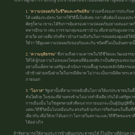
ระหว่างผู้ก่อการร้ายกับรัฐ ประชาชนที่ไหนๆ ก็ย่อมเลือกเอารัฐเสมอ ถ้ารั
1. "ความปลอดภัยในชีวิตและทรัพย์สิน"
ส่วนหนึ่งของการประกันค
ได้ แต่ต้องระมัดระวังการใช้วิธีนี้เป็นพิเศษ กล่าวคือต้องไม่มองประช
ศัตรูก็ตาม เขาจะได้รับการคุ้มครองความปลอดภัยอย่างเสมอภาคกัน นอ
ทหารอีกมาก เช่น การรวมกลุ่มของชาวบ้าน เพื่อช่วยกันดูแลความ
ฝ่ายใด อย่างเดียวกับที่ชาวบ้านร่วมมือกันในการสอดส่องดูแลมิให้ม
ให้ว่า วิธีดูแลความปลอดภัยของกันและกัน ชนิดที่ไม่เป็นอันตรายนั
2. "ความยุติธรรม"
ซึ่งรวมถึงความเคารพในวิถีชีวิตและวัฒนธรรมของเข
ให้ได้ ผู้ก่อความไม่สงบลงโทษคนที่ต้องสงสัยว่าเป็นศัตรูของขบวน
อย่างนั้นเด็ดขาด แต่รัฐจะดำเนินการบนพื้นฐานของหลักนิติธรรมอย
เข้าข้างฝ่ายหนึ่งฝ่ายใดในกรณีพิพาท ไม่ว่าจะเป็นกรณีพิพาทระห
ภายนอก
3. "โอกาส"
รัฐเท่านั้นที่สามารถหยิบยื่นโอกาสให้แก่ประชาชนในพื้
ทันใดด้วย ในขณะที่ฝ่ายตรงข้ามไม่อาจทำสิ่งเดียวกันได้ แต่รัฐคว
การเมืองนั้น ไม่ใช่สูตรตายตัวที่คนจากภายนอกจะเป็นผู้บัญญัติ
แต่ละวิถีชีวิตนั้นไม่เหมือนกัน ตรงกันข้ามกับการกีดกันคนในพื้น
เดียวกัน เพื่อให้เขาได้บอกว่า โอกาสในสถานะและวิถีชีวิตของเขา
ได้อย่างไร
ถ้ารัฐสามารถให้สามประการข้างต้นแก่ประชาชนได้ ก็ไม่มีทางที่ผู้ก่อควา