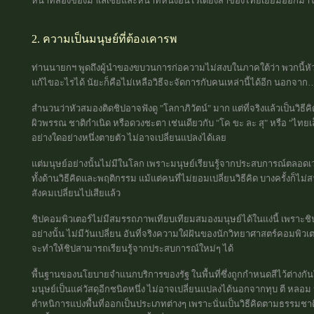
หน้าที่สองของมาเลเซียและหน้าที่หนึ่งอันไร้เดียงสาของไทยเยี่ยมออกมา
2. ความเป็นมนุษย์ที่ต้องเคารพ
ท่านนายกฯ พูดถึงผู้นำของขบวนการก่อความไม่สงบในภาคใต้ว่า พวกนี้
แก้ไขอะไรได้ นัยะก็คือไม่เหลือวิธีจะจัดการกับคนเหล่านี้ได้อีก นอกจาก
สำนวนว่าหัวสมองติดชิปอาจฟังดู "โลกาภิวัตน์" มาก แต่ที่จริงแล้วเป็นวิธ
ผิวพรรณ ชาติกำเนิด หรือดวงชะตา เช่นเดียวกับ "โค ขะ ละ สุ" หรือ "ไทยเล
อย่างใดอย่างหนึ่งตายตัว ไม่อาจเปลี่ยนแปลงได้เลย
แต่มนุษย์อย่างนั้นไม่มีในโลก เพราะมนุษย์เรียนรู้จากประสบการณ์ตลอด
ทั้งด้านวิธีคิดและพฤติกรรม แม้แต่คนที่ไม่ยอมเปลี่ยนวิธีคิด บางครั้งก็
สังคมเปลี่ยนไปเสียแล้ว
ชิปคอมพิวเตอร์ไม่มีสมรรถภาพเทียบเทียมสมองมนุษย์ได้ในแง่นี้ เพราะชิปค
อย่างนั้น ไม่มีวันเปลี่ยน อันที่จริงความใฝ่ฝันของนักวิทยาศาสตร์คอมพิว
จะทำให้ชิปสามารถเรียนรู้จากประสบการณ์ใหม่ๆ ได้
พื้นฐานของนโยบายจำแนกบริการของรัฐ ในพื้นที่ซึ่งถูกกำหนดสีไว้ต่างกันใ
มนุษย์เป็นแค่วัสดุอีกชนิดหนึ่ง ไม่อาจเปลี่ยนแปลงได้นอกจากทุบ ตี หลอม หล
ตำหนิการแบ่งพื้นที่ออกเป็นประเภทต่างๆ เพราะนั่นเป็นวิธีคิดตามธรรมชาติข