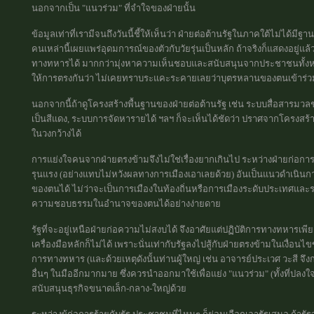
นอกจากเป็น "แนวร่วม" ที่จำใจของฝ่ายนั้น
ข้อมูลเท่าที่เรามีจนถึงวันนี้ชี้ให้เห็นว่า ฝ่ายต่อต้านรัฐในภาคใต้ไม่ได้มีฐ
คนเหล่านี้เผยแพร่อุดมการณ์ของตัวกับวัยรุ่นเป็นหลัก ถ้าจริงก็แสดงอยู่แล้ว
ทางทหารได้ มากกว่ามุ่งหาความเห็นชอบและสนับสนุนจากประชาชนทั้งหมด พ
ให้การตรงกันว่า ไม่เคยทราบระแคะระคายเลยว่าบุตรหลานของตนเข้าร่
นอกจากนี้ถ้าดูโครงสร้างพื้นฐานของฝ่ายต่อต้านรัฐ เช่น ระบบสื่อสารมวลชน,
เป็นสีแดง, ระบบการจัดหารายได้ ฯลฯ ก็จะเห็นได้ชัดว่า ปราศจากโครงสร้
ในวงกว้างได้
การแย่งใจคนจากฝ่ายตรงข้ามจึงไม่ใช่เรื่องยากเกินไป ระหว่างฝ่ายก่อก
รุนแรง (อย่างแทบไม่หวังผลทางการเมืองเอาเลยด้วย) อันเป็นแนวดำเนินกา
ของตนได้ ไม่ว่าจะเป็นการเมืองในท้องถิ่นหรือการเมืองระดับประเทศและ
ความชอบธรรมในอำนาจของตนได้อย่างง่ายดาย
รัฐที่จะอยู่เหนือฝ่ายก่อความไม่สงบได้ จึงอาศัยแต่ปฏิบัติการทางทหารเพีย
เครื่องมือหลักก็ไม่ได้ เพราะนั่นเท่ากับรัฐลงไปสู้กับฝ่ายตรงข้ามในเงื่อ
การทางทหาร (และด้วยเหตุดังนั้นท่านผู้ใหญ่ เช่น อาจารย์ประเวศ วะสี จึงก
อื่นๆ ในมืออีกมากมาย ซึ่งควรนำออกมาใช้เพื่อแย่ง "แนวร่วม" (ทั้งที่ปลง
สนับสนุนธุรกิจขนาดเล็ก-กลาง-ใหญ่ด้วย