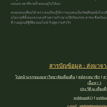
แน่นอน ปลาที่ขาดน้ำย่อมอยู่ไม่ได้เอง
คนทุกคนเปลี่ยนได้ เพราะคนเรียนรู้ได้ การมองคนเป็นวัสดุที่หยุดนิ่งไม่เปลี
นโยบายที่ทั้งรุนแรง และสร้างความร้าวฉานให้เกิดแก่ประชาชน ซึ่งพร้อมแ
ที่วางอยู่บนทิฐิที่ผิด ย่อมไม่นำไปสู่ความสำเร็จ
สารบัญข้อมูล : ส่งมาจ
ไปหน้าแรกของมหาวิทยาลัยเที่ยงคืน
I
สมัครสมาชิก
I
สา
เนื้อหา 3
ประวัติ ม.เที่ยงค
webboard(1)
I
webboa
e-mail :
midnightuniv(at)