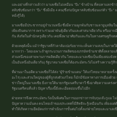
และอย่างที่กล่าวแล้วว่า มาเลเซียไม่เหมือน "ป๊ะ" ข้างบ้าน ที่คบหาแล
สลับซับซ้อนกว่า "ป๊ะ" ซึ่งมีเมีย 4 คน(ซึ่งก่อปัญหาสลับซับซ้อนแก่ตัว "ป๊
หยั่งรู้ได้)
มาเลเซียมีประชากรอยู่จำนวนหนึ่ง ซึ่งมีความผูกพันกับชาวมลายูมุสลิมใ
เพียงจินตนาการ เพราะร่วมเผ่าพันธุ์เดียวกันและศาสนาเดียวกัน หรืออาจมีพ
กัน สังกัดในสำนักครูเดียวกัน เคยพึ่งพาอาศัยกันและกันในทางเศรษฐกิจตล
ด้วยเหตุดังนั้น แม้ว่ารัฐบาลที่กัวลาลัมเปอร์อยากจะเห็นความสงบในภา
มากกว่า - โดยเฉพาะถ้าดูกระบวนการผลิตของบรรษัทข้ามชาติทั้งหลายแล้ว
ส่วนหนึ่งของสายพานการผลิตเดียวกัน ไทยและมาเลเซียเป็นเพียงสองจังหวั
เป็นอันหนึ่งอันเดียวกัน) รัฐบาลมาเลเซียก็ต้องระมัดระวังไม่สร้างความร
ที่ผ่านมาในอดีต มาเลเซียก็ได้ส่ง "ผู้ร้ายข้ามแดน" ให้แก่ไทยมาหลายครั
อะไร) และส่วนใหญ่ของผู้ที่ถูกส่งตัวแก่ไทย ก็มักมีข้อหาทางการเมืองด้วย
ข่าวใหญ่ในมาเลเซีย ยิ่งภายใต้นายกรัฐมนตรีบาดาวี ซึ่งอาศัยความเคร่
รัฐมนตรีคนที่แล้ว ปัญหาเรื่องนี้ยิ่งละเอียดอ่อนขึ้นไปอีก
ฝ่ายทหารจึงควรระมัดระวังเป็นพิเศษในการออกข่าวการจับกุมเจ๊ะกูแม ไม่
ปัญหาความมั่นคง คนไทยเจ้าของประเทศก็มีสิทธิจะรู้เหมือนกัน เพียงแต่ต
ทำให้เกิดความอึดอัดแก่การดำเนินการขั้นต่อไปทั้งแก่ฝ่ายไทยและมาเลเซ