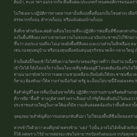
ต้นน้ำ, ทะเล ฯลฯ ออกจากกัน พื้นที่แต่ละประเภทกำหนดพฤติกรรมของเราใ
ไม่ใช่เฉพาะปฏิบัติการทางทหารเท่านั้นที่แบ่งพื้นที่ออกเป็นโซนต่างๆ เพื่อ
สรรพากรก็แบ่ง, ตำรวจก็แบ่ง, หรือแม้แต่แม่บ้านก็แบ่ง
สิ่งที่เขาตำหนิและต่อต้านคือนโยบายที่จะปฏิบัติการต่อพื้นที่ซึ่งแตกต
ลงในพื้นที่สีแดง เพราะฝ่ายก่อความไม่สงบจะเอาเงินประชาชนไปใช้ก่อก
ขึ้นว่า งบประมาณที่จะไม่เอาลงยังพื้นที่สีแดง (และบางส่วนในสีเหลือง) 
เช่น กองทุนหมู่บ้าน หรือกองทุนเพื่อสนับสนุนธุรกิจขนาดเล็ก-กลาง-ใหญ่ เ
ถ้าเป็นดังนี้ก็พอเข้าใจได้ถึงความวิตกกังวลของรัฐบาลที่ว่า เงินจำนวนนี้
เข้าใจได้ ก็ยังไม่แน่ใจว่าเป็นนโยบายที่ถูกต้องอยู่ดี ไม่แต่เพียงป้องกันไม่
ท่านนายกฯยังหวังว่าการงดความช่วยเหลือจะบีบบังคับให้ประชาชนซึ่งเวลาน
ก็ตาม) ต้องหันมาให้ความร่วมมือกับฝ่ายรัฐ ฉะนั้นนโยบายนี้จึงแฝงเจตนาที
สิ่งสำคัญที่ไม่ควรลืมเป็นอันขาดก็คือ ปฏิบัติการปราบปรามหรือต่อต้านกลุ่
ที่การยึด "พื้นที่" ทางภูมิศาสตร์ เพราะถึงอย่างไรรัฐก็ต้องยืนยันไว้เสมอว่
ประชาชนส่วนใหญ่ในภาคใต้เองก็มีความเห็นสอดคล้องกันว่าพื้นที่เหล่านั
จุดมุ่งหมายสำคัญคือการแย่งคนกลับคืนมา ไม่ใช่แย่งพื้นที่ซึ่งเป็นของเราอย
ควรเข้าใจด้วยว่า คนที่ถูกฝ่ายตรงข้าม "แย่ง" ไปนั้น อาจไม่ได้เห็นด้วยกับ
ก็ได้ แต่เพราะไร้อำนาจต่อรอง เช่นไม่สามารถป้องกันตนเองจากภัยคุกคามที