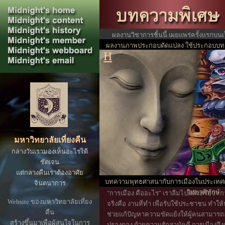
ผลงานวิชาการชิ้นนี้ เผยแพร่ครั้งแรกบนเ
ผลงานภาพประกอบดัดแปลง ใช้ประกอบบทคว
ปร
H
ของสังคมไทย
มหาวิทยาลัยเที่ยงคืน
กลางวันเรามองเห็นอะไรได้
ชัดเจน
แต่กลางคืนเราต้องอาศัย
บทความพุทธศาสนากับการเมืองในประเทศศรีล
จินตนาการ
วิทยาพิทักษ์
"การเมือง คืออะไร" เราลืมไปแล้วหรือว่า 
Website ของมหาวิทยาลัยเที่ยง
จริงคือ งานที่ทำ เพื่อรับใช้ประชาชน ทำใ
คืน
ช่วยแก้ปัญหาความขัดแย้งให้ผู้คนสามารถอ
สร้างขึ้นมาเพื่อผู้สนใจในการ
ปรองดอง ด้วยความรักสามัคคี การเมืองจึงเป็น