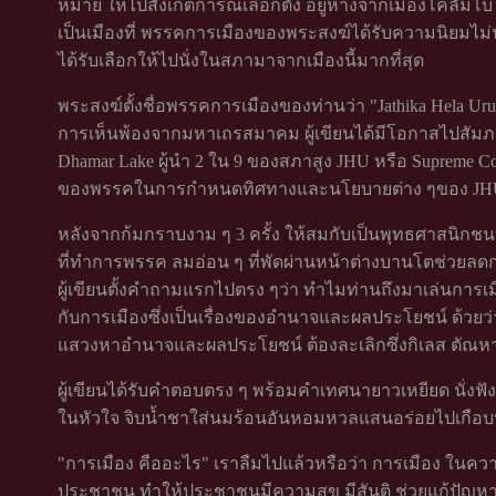
หมาย ให้ไปสังเกตการณ์เลือกตั้ง อยู่ห่างจากเมืองโคลัม
เป็นเมืองที่ พรรคการเมืองของพระสงฆ์ได้รับความนิยมไม่น
ได้รับเลือกให้ไปนั่งในสภามาจากเมืองนี้มากที่สุด
พระสงฆ์ตั้งชื่อพรรคการเมืองของท่านว่า "Jathika Hela Urum
การเห็นพ้องจากมหาเถรสมาคม ผู้เขียนได้มีโอกาสไปสัมภา
Dhamar Lake ผู้นำ 2 ใน 9 ของสภาสูง JHU หรือ Supreme Cou
ของพรรคในการกำหนดทิศทางและนโยบายต่าง ๆของ JH
หลังจากก้มกราบงาม ๆ 3 ครั้ง ให้สมกับเป็นพุทธศาสนิกชน
ที่ทำการพรรค ลมอ่อน ๆ ที่พัดผ่านหน้าต่างบานโตช่วย
ผู้เขียนตั้งคำถามแรกไปตรง ๆว่า ทำไมท่านถึงมาเล่นการเ
กับการเมืองซึ่งเป็นเรื่องของอำนาจและผลประโยชน์ ด้วยว่า
แสวงหาอำนาจและผลประโยชน์ ต้องละเลิกซึ่งกิเลส ตัณห
ผู้เขียนได้รับคำตอบตรง ๆ พร้อมคำเทศนายาวเหยียด นั่งฟั
ในหัวใจ จิบน้ำชาใส่นมร้อนอันหอมหวลแสนอร่อยไปเกือ
"การเมือง คืออะไร" เราลืมไปแล้วหรือว่า การเมือง ในความห
ประชาชน ทำให้ประชาชนมีความสุข มีสันติ ช่วยแก้ปัญหาค