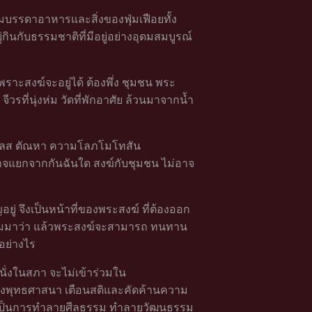
ิยมบรรดาอาหารและสิ่งของฟุ่มเฟือยทั้ง
นกับธรรมชาติที่มีอยู่อย่างอุดมสมบูรณ์
 เพราะสงฆ์จะอยู่ได้ ต้องพึ่ง ชุมชน พระ
รที่นุ่งห่ม วัดที่พักอาศัย ล้วนมาจากน้ำ
ดกิเลส ตัณหา ความโลภโมโทสัน
ม่อาจแยกจากกันฉันใด สงฆ์กับชุมชน ไม่อาจ
ู่ จึงเป็นหน้าที่ของพระสงฆ์ ที่ต้องออก
ตามมาว่า แล้วพระสงฆ์จะสามารถ ทนทาน
อย่างไร
ปนั่งในสภา จะไม่เข้าร่วมใน
ยงของพุทธศาสนา เตือนสติและคัดค้านความ
ะเป็นการทำลายศีลธรรม ทำลายวัฒนธรรม