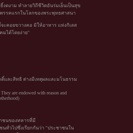
์งดงาม ทำลายวิถีชีวิตอันร่มเย็นเป็นสุข
สงฆ์พรรคแรกในโลกของพระพุทธศาสนา
ที่จะคอยขวางคอ มิให้อาหาร แห่งกิเลส
คมได้โดยง่าย"
กดิ์และสิทธิ ต่างมีเหตุผลและมโนธรรม
ts. They are endowed with reason and
rotherhood)
จกชนของทหารที่มี
นทั่วไปซึ่งเรียกกันว่า "ประชาชนใน