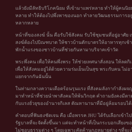
แล้วยังมีลัทธิบริโภคนิยม ที่เข้ามาแพร่หลาย ทำให้ผู้คนน
หลาย ทำให้ต้องไปพึ่งพาของนอก ทำลายวัฒนธรรมการอยู่กิ
หลากหลาย
หน้าที่ของสงฆ์ นั้น คือรับใช้สังคม รับใช้ชุมชนที่อยู่อาศัย
สงฆ์ต้องไปบิณฑบาต ให้ชาวบ้านตักบาตรให้อาหารทุกเช้า จีว
พักน้ำแรงของชาวบ้านที่ช่วยกันหามาบริจาคเข้าวัด
พระพึ่งคน เพื่อให้คนพึ่งพระ ให้ช่วยเทศนาสั่งสอน ให้ล
เพื่อให้สังคมอยู่ได้ด้วยความร่มเย็นเป็นสุข พระกับคน ไ
แยกจากกันฉันนั้น
ในท่ามกลางความเดือดร้อนรุนแรง ที่สังคมลังกากำลังผจญอย
มาทำหน้าที่ช่วยนำพาสังคมให้พ้นวิกฤต คำถามยังคงมี
กับแรงยั่วยุของอำนาจกิเลส ตัณหานานาที่มีอยู่ล้อมรอบได้
คำตอบที่ฟันธงชัดเจน คือ เมื่อพรรค JHU ได้รับเลือกเข้าไ
รัฐบาลที่จะจัดตั้งขึ้นมา แต่จะทำหน้าที่เป็นกระบอกเสี
ไม่ชอบธรรมต่าง ๆ โดยเฉพาะคัดค้านกฎหมายต่าง ๆที่จ