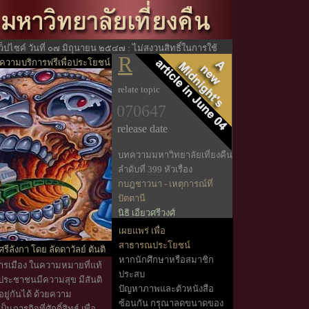
ว็ปไซค์ วันที่ ๐๗ มิถุนายน ๒๕๔๗ : ไม่สงวนสิทธิ์ในการใช้
R
ามบริการฟรีเพื่อประโยชน์
ะโยชน์ทางวิชาการ
relate topic
070647
release date
บทความมหาวิทยาลัยเที่ยงคืน
ลำดับที่ 399 หัวเรื่อง
กบฎชาวนา - เหตุการณ์ที่
ปัตตานี
นิธิ เอียวศรีวงศ์
ที่ปรึกษามหาวิทยาลัยเที่ยงคืน
เผยแพร่ เพื่อ
นักวิชาการอิสระ
สาธารณประโยชน์
ังกา โดย ลัดดาวัลย์ ตันติ
หากนักศึกษาหรือสมาชิก
การเมือง ในความหมายที่แท้
ประสบ
ห้ประชาชนมีความสุข มีสันติ
ปัญหาภาพและตัวหนังสือ
ยู่กันได้ ด้วยความ
ซ้อนกัน กรุณาลดขนาดของ
ภารกิจที่ศักดิ์สิทธ์ เพื่อ