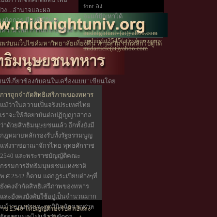
font ลง
้งปวง ...อำนาจและผล
จะแก้ปัญหาได้
องนักการเมืองที่มีกิเลส
วยความโลภ การแก่งแย่งชิงดี
midnightuniv(at)yahoo.com
midnight2545(at)yahoo.com
พร่บนเว็ปไซค์มหาวิทยาลัยเที่ยงคืน ท่านสามารถคลิกไปดูได้
midarticle(at)yahoo.com
นที่เกี่ยวข้องกับคนในเครื่องแบบ" เขียนโดย
คืน
การถูกจำกัดสิทธิเสรีภาพของทหาร
แม้ว่าในความเป็นจริงประเทศไทย
เราจะให้สัตยาบันต่อปฏิญญาสากล
ว่าด้วยสิทธิมนุษยชนแล้ว อีกทั้งยังมี
กฎหมายหลักรองรับทั้งรัฐธรรมนูญ
แห่งราชอาณาจักรไทย พุทธศักราช
2540 และพระราชบัญญัติคณะ
กรรมการสิทธิมนุษยชนแห่งชาติ
พ.ศ.2542 ก็ตาม แต่กฎระเบียบต่างๆที่
ยังคงจำกัดสิทธิเสรีภาพของทหาร
และยังคงบังคับใช้อยู่เป็นจำนวนมาก
แม้ว่าบางส่วนจะถูกวินิจฉัยจากศาล
ช 2540 ได้บัญญัติรองรับสิทธิและ
รัฐธรรมนูญไปแล้วว่าขัดต่อ