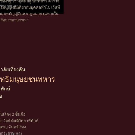
ของรัฐ ว่า "บุคคลผู้เป็นทหาร ตำรวจ
รัฐธรรมนูญ
มนูญเช่นเดียวกับบุคคลทั่วไป เว้นที่
ตามบทบัญญัติแห่งกฎหมาย เฉพาะใน
ย หรือจรรยาบรรณ"
ัยเที่ยงคืน
 สิทธิมนุษยชนทหาร
ิทักษ์
ง
เล็กๆ 2 ชิ้นคือ
าวัลย์ ตันติวิทยาพิทักษ์
าญ จันทร์เรือง
้ากระดาษ A4)