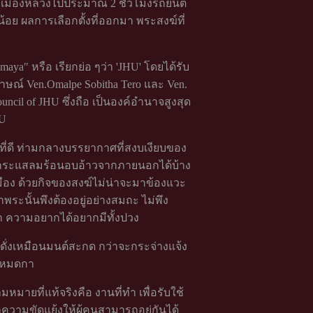
โบ เมืองหลวงไปประมาณ 2 ชั่วโมงรถยนต์
้อย ผลการเลือกตั้งที่ออกมา พระสงฆ์ที่
aya" หรือ เรียกย่อ ๆว่า 'JHU' โดยได้รับ
ษณ์ Ven.Omalpe Sobitha Tero และ Ven.
ncil of JHU ซึ่งถือ เป็นองค์อำนาจสูงสุด
U
ที่ดี ท่ามกลางบรรยากาศที่สงบเงียบของ
ลดกระแสลมร้อนอบอ้าวจากภายนอกได้บ้าง
มือง ด้วยกิจของสงฆ์ไม่น่าจะมาข้องแวะ
พระนั้นพึงต้องอยู่อย่างสมถะ ไม่พึง
า ความอยากได้อยากมีทั้งปวง
งดั่งเหมือนมนต์สะกด กว่าจะกระจ่างแจ้ง
บหมดกา
มายที่แท้จริงคือ งานที่ทำ เพื่อรับใช้
วามขัดแย้งให้ผู้คนสามารถอยู่กันได้