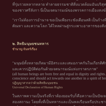
ที่รุ่มรวยหลากหลาย ทำลายธรรมชาติสิ่งแวดล้อมอันบริสุทธิ
ของชาวศรีลังกา นี่เป็นเจตนารมณ์ของพรรคการเมือง
"เราไม่ต้องการอำนาจ ขอเป็นเพียงระฆังเตือนสติ เป็นก้าง
ตัณหา และความโลภ ได้ไหลผ่านสู่กระเพาะอาหารของสัง
๒. สิทธิมนุษยชนทหาร
ชำนาญ จันทร์เรือง
"มนุษย์ทั้งหลายเกิดมามีอิสระและเสมอภาคกันในเกียรติศั
และควรปฏิบัติต่อกันด้วยเจตนารมณ์แห่งภราดรภาพ"
(all human beings are born free and equal in dignity and righ
conscience and should act towards one another in a spirit of b
ปฏิญญาสากลว่าด้วยสิทธิมนุษยชน
Universal Declaration of Human Rights
ในสภาพความเป็นจริงที่เราต้องยอมรับก็คือความเป็นปัจเ
สองสถานะ โดยทั้งที่เป็นทหารและเป็นพลเรือนหรือประชาช