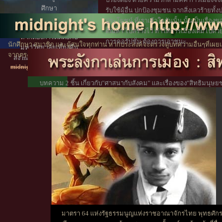
ศึกษา
รับใช้ผู้อื่น ปกป้องชุมชน จากสิ่งเลวร้ายทั
โดยไม่จำกัดคุณวุฒิ
ประโยชน์ ที่เราเข้าใจกันนั้น นั้นเป็นเรื่องข
ตัณหา ไปสร้างไว้ ทำให้การเมืองเต็มไปด้
หากต้องการติดต่อกับ
การคอรัปชั่น ต้องการเอาชนะ
นักศึกษา สมาชิก และผู้สนใจทุกท่าน หากประสงค์จะตรวจดูบทความอื่นๆที่เผยแ
มหาวิทยาลัยเที่ยงคืน
จากตรงนี้
ไปหน้าสารบัญ
ส่ง mail ตามที่อยู่ข้างล่างนี้
midnight2545(at)yahoo.com
บทความ 2 ชิ้น เกี่ยวกับ"ศาสนากับสังคม" และเรื่องของ"สิทธิมนุษยช
สมาชิกมหาวิทยาลัยเที่ยง
มาตรา 64 แห่งรัฐธรรมนูญแห่งราชอาณาจักรไทย พุทธศักรา