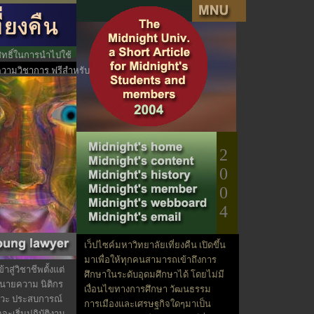
ิทธิ์ในการนำไปใช้
ามวิชาการ ฟรีสำหรับ
2
0
0
4
เว็ปไซค์มหาวิทยาลัยเที่ยงคืน เปิดขึ้น
มาเพื่อให้ทุกคนสามารถเข้าถึงการ
ู่วิชาชีพตั้งแต่
ศึกษาในระดับอุดมศึกษาได้ โดยไม่มี
 ทนายความ นิติกร
เงื่อนไขทางการศึกษา วัฒนธรรม
าวะ ประสบการณ์
การเมืองและเศรษฐกิจใดๆมาเป็น
ะเริ่มปฏิบัติงาน