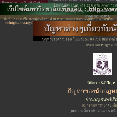
ปัญหาภาพและตัวหนังสือซ้อน
ตั้งแต่อายุเพียง 21 หรือ 22 ปี หรือ เจ้าพนักงาน
กัน กรุณาลดขนาดของ font ลง
บทบาทสำคัญในกฎหมายฟื้นฟูองค์กรทางธุรก
จะแก้ปัญหาได้
มากมายมหาศาล
นักศึกษา สมาชิก และผู้สนใจทุกท่าน หากประสงค์จะตรวจดูบทความอื่นๆที่เผยแ
midnightuniv(at)yahoo.com
ได้จากตรงนี้
ไปหน้าสาร
ปัญหาของความอ่อน ในแง่วัยวุฒิ และประสบการณ์
กระบวนการกฎหมาย
นิติกร : นิติปัญห
ปัญหาของนักกฎห
ชำนาญ จันทร์เรื
สมาชิกมหาวิทยาลัยเที่ย
(บทความนี้ยาวประมาณ 2.5 หน้