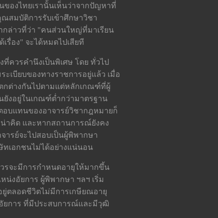
วนของไทยเรานั้นเห็นว่าจากปัญหาที่
คุณสมบัติการรับเข้าศึกษาวิชา
กล่าวที่ว่า "คนส่วนใหญ่ที่มาเรียน
รื่อง" จะได้หมดไปเสียที
ที่ควรคำนึงเป็นพิเศษ โดย ทั่วไป
ะเบียบของทางราชการอยู่แล้ว เมื่อ
ต่างกันไปตามแต่หลักเกณฑ์ที่ผู้
ยังอยู่ในเกณฑ์ต่ำกว่ามาตรฐาน
ค่าตอบแทนของอาจารย์วิชากฎหมายก็
องที่น่าคิด และหากสถานการณ์ยังคง
าจารย์จะไปสอบเป็นผู้พิพากษา
ษัทเอกชนไม่ได้อย่างแน่นอน
ควรจะมีการกำหนดอายุให้มากขึ้น
น่งอัยการ ผู้พิพากษา ฯลฯ เริ่ม
ืออยู่ตลอดชีวิตไม่มีการเกษียณอายุ
ัยการ ที่มีประสบการณ์และมีวุฒิ