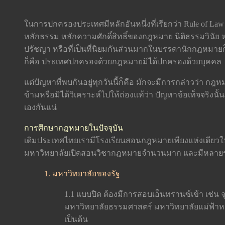
ในการปกครองประเทศมีหลักอันหนึ่งที่เรียกว่า Rule of Law ซ
หลักธรรม หลักความศักดิ์สิทธิ์ของกฎหมาย นิติธรรมวินั
ปรัชญา หรือที่เป็นที่นิยมกันส่วนมากในบรรดานักกฎหมายก
ก็คือ ประเทศปกครองด้วยกฎหมายมิได้ปกครองด้วยบุคคล
แต่ปัญหาที่พบกันอยู่ทุกวันนี้ก็คือ มักจะมีการกล่าวว่า
ข้ามหรือมิได้วิเคราะห์ไปให้ถ่องแท้ว่า ปัญหาข้อเท็จจริงน
เองกันแน่
การศึกษากฎหมายในปัจจุบัน
เดิมประเทศไทยเรามีโรงเรียนสอนกฎหมายเพียงแห่งเดียวในก
มหาวิทยาลัยเปิดสอนวิชากฎหมายจำนวนมาก และมีหลายระดั
1. มหาวิทยาลัยของรัฐ
1.1 แบบปิด ต้องมีการสอบเอ็นทรานซ์เข้า เช่น
มหาวิทยาลัยธรรมศาสตร์ มหาวิทยาลัยแม่ฟ้าห
เป็นต้น