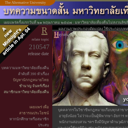
The Alternative University
เผยแพร่ครั้งแรกวันที่ ๒๑ พฤษภาคม ๒๕๔๗ : มหาวิทยาลัยเที่ยงคืนไม่สงวนลิขส
R
ประโยชน์ทางวิชาการ
ผลงานภาพประกอบดัดแปลง ใช้ประกอบบทคว
H
ทุกคน
relate topic
210547
release date
บทความมหาวิทยาลัยเที่ยงคืน
ลำดับที่ 390 หัวเรื่อง
ปัญหานักกฎหมายไทย
ชำนาญ จันทร์เรือง
สมาชิกมหาวิทยาลัยเที่ยงคืน
เผยแพร่ เพื่อ
บุคคลากรในวิชาชีพกฎหมายเกือบทุกสาขาเข้าส
สาธารณประโยชน์
อายุยังน้อย ไม่ว่าจะเป็นผู้พิพากษา อัยการ
หากนักศึกษาหรือสมาชิก
พนักงานสอบสวน ฯลฯ จึงมีปัญหาด้านวุฒิภ
ประสบ
และการใช้ดุลพินิจ เช่น พนักงานสอบสวนอาจจ