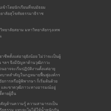
เข้าโดยนักเรียนที่จบมัธยม
ทยาลัยสุโขทัยธรรมาธิราช
าวิทยาลัยสยาม มหาวิทยาลัยกรุงเทพ
น
พตั้งแต่อายุยังน้อย ไม่ว่าจะเป็นผู้
ฯลฯ จึงมีปัญหาด้านวุฒิภาวะ
าจจะเริ่มปฏิบัติงานตั้งแต่อายุ
ี่มีบทบาทสำคัญในกฎหมายฟื้นฟูองค์กร
ยการหรือผู้พิพากษา ก็เริ่มต้นด้วย
ีวิต และขาดวุฒิภาวะทางอารมณ์อยู่
ตายผู้อื่น
สำคัญด้านความรู้ ความสามารถเป็น
ยธรรม แทบจะไม่ได้ให้น้ำหนักกัน