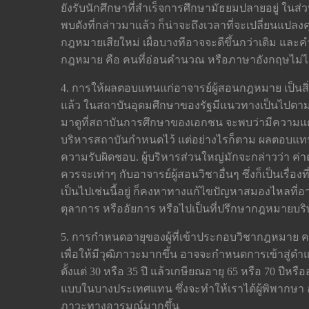
ยังรับนักศึกษาที่สำเร็จการศึกษามัธยมปลายอยู่ ในส่
พบดังที่กล่าวมาแล้ว ก็น่าจะถึงเวลาที่จะเปลี่ยนแปลง
กฎหมายเสียใหม่ เผื่อบางทีอาจจะดีขึ้นกว่าเดิม และคำ
กฎหมาย คือ คนที่อ่อนคำนวณ หรือภาษาอังกฤษไม่ได้เ
4. การให้ผลตอบแทนแก่อาจารย์ผู้สอนกฎหมาย เป็นสิ่ง
แล้ว ในสถาบันอุดมศึกษาของรัฐมีแนวทางเป็นไปตามร
มาดูที่สถาบันการศึกษาของเอกชน จะพบว่ามีความแตก
บริหารสถาบันกำหนดไว้ แต่อย่างไรก็ตาม ผลตอบแทน
ความรับผิดชอบ. ผู้บริหารส่วนใหญ่มักจะกล่าวว่า 
ควรจะเท่าๆ กับอาจารย์ผู้สอนวิชาอื่นๆ ซึ่งก็เป็นเรื่
เป็นไปเช่นนี้อยู่ ก็คงหาทางแก้ไขปัญหาสมองไหลที่อ
ตุลาการ หรืออัยการ หรือไปเป็นที่ปรึกษากฎหมายบริ
5. การกำหนดอายุของผู้ที่เข้าประกอบวิชากฎหมาย 
เพื่อให้มีวุฒิภาวะมากขึ้น อาจจะกำหนดการเข้าสู่ตำแห
ตั้งแต่ 30 หรือ 35 ปี แล้วเกษียณอายุ 65 หรือ 70 ปีหร
แบบในบางประเทศแทน ซึ่งจะทำให้เราได้ผู้พิพากษา อ
ภาวะทางอารมณ์มากขึ้น