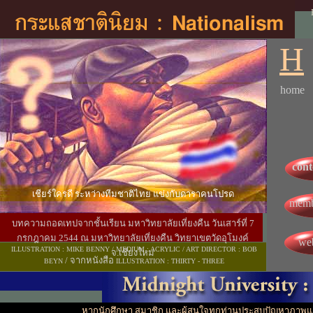
H
home
cont
เชียร์ใครดี ระหว่างทีมชาติไทย แข่งกับดาราคนโปรด
memb
บทความถอดเทปจากชั้นเรียน มหาวิทยาลัยเที่ยงคืน วันเสาร์ที่ 7
กรกฎาคม 2544 ณ มหาวิทยาลัยเที่ยงคืน วิทยาเขตวัดอุโมงค์
we
ILLUSTRATION : MIKE BENNY / MEDIUM : ACRYLIC / ART DIRECTOR : BOB
จ.เชียงใหม่
/ จากหนังสือ
BEYN
ILLUSTRATION : THIRTY - THREE
หากนักศึกษา สมาชิก และผู้สนใจทุกท่านประสบปัญหาภาพแล