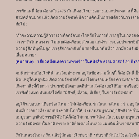
เราพักแค่นี้ก่อน คือ หลัง 2475 มันเกิดอะไรบางอย่างแปลกประหลาด ก็คือ
สามัคคีกันมาก แล้วเกิดความรักชาติ มีความคิดเป็นอย่างเดียวกันว่า เรา
ต่อไป :
"ถ้าจะถามความรู้สึกว่า เราเดือดร้อนอะไรหรือในการที่เราอยู่ในปกค
ว่า เรารักในหลวง เราไม่เคยเดือดร้อนอะไรเลย แต่คำว่าระบอบประชาธิปไตย
ความรู้สึกที่พูดไม่ถูก เรารู้สึกกระหยิ่มยิ้มย่องขึ้นมาทันทีว่า เรามีส่ว
เสื่อมคลาย"
[หมายเหตุ : "เสี้ยวหนึ่งแห่งความทรงจำ" ในหนังสือ ธรรมศาสตร์ 50 ปี (2
ผมคิดว่ามันมีอะไรที่น่าสนใจอย่างมากอยู่ในข้อความสั้นๆนี้ ก็คือ อันนี้เ
ด้วยเหตุใดเหตุหนึ่ง เกิดความรักชาติขึ้นมาโดยพร้อมเพรียง ความรักชาติ
เกิดจากสิ่งที่เรียกว่า"ประชาธิปไตย" แต่ที่น่าสนใจคือ เธอได้นิยามหรือ
เราฟังทั้งหมด มันแปลได้คือ "มีสิทธิ์, มีส่วน, มีเสียง, ในการรับผิดชอบ".
อยู่ใต้ระบอบเก่าเดือดร้อนไหม ? ไม่เดือดร้อน. รักในหลวงไหม ? รัก. อยู
มันมีบางอย่างที่ระบอบประชาธิปไตยให้, ระบอบสมบูรณาญาสิทธิราชย์ไม่ให้
สมบูรณาญาสิทธิราชย์ให้ไม่ได้ก็คือ ไม่สามารถให้คนในระบอบสมบูรณาญาสิทธ
ความรับผิดชอบในชาติ เพราะชาติเป็นของในหลวง แผ่นดินเป็นราชสมบัติ
รักในหลวงไหม ? รัก. แล้วรู้สึกอย่างไรต่อชาติ ? กับชาติ มันไม่ใช่อะไรที่เ