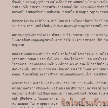
น้ำแล้ง, ก็เพราะบุญญาธิการ มันไม่เกี่ยวกับเรา. แต่มันมีอะไรบางอย่างที่
ชาติ อย่างไม่สามารถปลีกตัวหรือแยกตัวออกไปได้. เพราะบัดนี้เรามีสิทธิ์ใ
ผิดชอบในสิ่งที่เกิดขึ้นกับชาตินั้นด้วย แล้วอันนี้ล่ะที่ สมบูรณาญาสิทธิราชย์
คือรักชาติ เพราะชาติเป็นประชาธิปไตย ชาติเปิดโอกาสให้เรามีสิทธิ์ มีส่
ระบอบประชาธิปไตยได้ให้สิ่งหนึ่ง ซึ่งระบอบสมบูรณาญาสิทธิราชย์ไม่สามา
สมบูรณาญาสิทธิราชย์ อาจจะเป็นระบอบที่ดีมากกับคนกลุ่มแบบคุณหญิงแร่
ในหลวงเต็มที่ แต่คุณหญิงแร่มไม่อาจมีจิตใจเป็นเจ้าของชาติภายใต้ระบอ
หญิงแร่ม.
ผมคิดว่ามันมีความเปรียบที่จะทำให้เข้าใจเรื่องนี้ได้ง่ายก็คือ ผมอยากให้ค
รู้สึกว่ามันมากเลย. พอคุณขึ้นไป กระเป๋าก็จะไล่ให้เราขึ้นเร็วๆ แล้วให้ชิด
ใครลงหรือเปล่า พอจอดปุ๊บ ยังไม่ทันที่เราจะพาเท้าเราลง ก็ไล่อีกให้เร็วๆ
สักวินาทีหนึ่ง. เปล่าเลย เราอยากจะรีบพาตัวเราออกไปให้พ้น เพราะอั
ตลอด แล้วคุณเป็นผู้โดยสาร ชีวิตความปลอดภัยของคุณทั้งหมด สวัสดิภ
คุณมีสิทธิ์ที่จะไปบอกโชเฟอร์ให้เปลี่ยนวิธีขับไหม ? มีเสียงที่จะบอกโชเฟอ
เจ้าของรถหรือการขับของโชเฟอร์ไหม ? ผมรู้สึกว่าบรรยากาศของผู้โด
สมบูรณาญาสิทธิราชย์ คือคุณกุมชะตากรรมของตัวเองไม่ได้เลย เสียวตลอด น
เปล่า รู้สึกชักจะแยกไม่ออกระหว่างรถส่งผู้โดยสารกับรถขนสัตว์ที่ไปส่งยังโ
หมายเลยนะ มันราคาถูกมากเลย เหมือนกับหมูหมากาไก่ หรือเหมือนไก่ในเข่ง