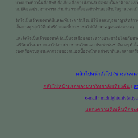
บางอย่างที่ว่านั้นคือสิทธิ คือเสียง คือการมีส่วนรับผิดชอบในชาติ "ของเร
สมบัติของประชามหาชนร่วมกัน รวมทั้งของตัวท่านเองด้วยในฐานะพลเ
จิตใจเป็นเจ้าของชาตินี่แหละที่ประชาธิปไตยมีให้ แต่สมบูรณาญาสิทธิร
เด็ดขาดสูงสุดไว้ที่กษัตริย์ ขณะที่ประชาชนไม่มีอำนาจ (powerlessness)
และจิตใจเป็นเจ้าของชาติ อันเป็นจุดเชื่อมต่อระหว่างประชาธิปไตยกับชาติ
เสรีนิยมใหม่พรากเอาไปจากประชาชนไทยและประชาชนชาติต่างๆ ทั่วโลก ท
รองหรือควบคุมชะตากรรมของตนเองเบื้องหน้าทุนต่างชาติและตลาดเสรี!
คลิกไปหน้าถัดไป (ช่วงสนทนา
กลับไปหน้าแรกของมหาวิทยาลัยเที่ยงคืน
I
ส
e-mail :
midnightuniv(at)y
แสดงความคิดเห็นที่กระ