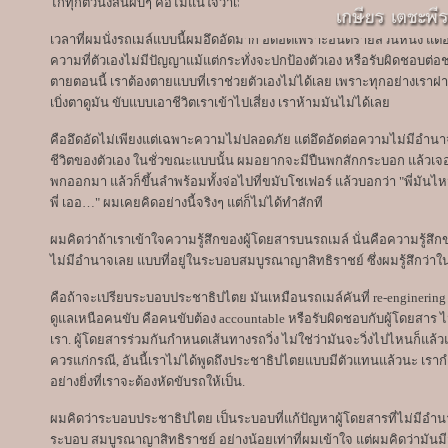
ไก่ทุกตัวนั่งสั่นผับๆ คือไม่แน่ใจว่าเมื่อไหร่รถเมล์มันจะคว่ำ แล้วเราจะ
เวลาที่ผมนั่งรถเมล์แบบนี้ผมอึดอัดมาก อึดอัดเพราะอันตรายส่วนหนึ่ง แต่
ความที่ตัวเองไม่มีปัญญาแม้แต่กระทั่งจะปกป้องตัวเอง หรือรับผิดชอบต่อช
ตายตอนนี้ เราต้องตายแบบที่เราช่วยตัวเองไม่ได้เลย เพราะทุกอย่างเราฝาก
เบิ่งตาดูมัน ขับแบบเอาชีวิตเราเข้าไปเสี่ยง เราห้ามมันไม่ได้เลย
คืออึดอัดไม่เพียงแต่เฉพาะความไม่ปลอดภัย แต่อึดอัดต่อความไม่มีอำนา
ชีวิตของตัวเอง ในชั่วขณะแบบนั้น ผมอยากจะมีปืนพกสักกระบอก แล้วเจอ
พกออกมา แล้วก็ขึ้นลำพร้อมทั้งจ่อไปที่ขมับโชเฟอร์ แล้วบอกว่า "พี่มันไหมพ
พี่ เออ…" ผมเคยคิดอย่างนี้จริงๆ แต่ก็ไม่ได้ทำสักที
ผมคิดว่าถ้าเราเข้าใจความรู้สึกของผู้โดยสารบนรถเมล์ นั่นคือความรู้สึกขอ
ไม่มีอำนาจเลย แบบที่อยู่ในระบอบสมบูรณาญาสิทธิราชย์ ซึ่งผมรู้สึกว่า
คือถ้าจะเปรียบระบอบประชาธิปไตย มันเหมือนรถเมล์คันที่ re-enginering 
ดูแลเหนือคนขับ คือคนขับต้อง accountable หรือรับผิดชอบกับผู้โดยสาร ไม่ใช
เรา. ผู้โดยสารร่วมกันกำหนดเส้นทางรถวิ่ง ไม่ใช่ว่ามันจะวิ่งไปไหนก็แล้
ควรแก่กรณี, อันนี้เราไม่ได้พูดถึงประชาธิปไตยแบบมีตัวแทนแล้วนะ เราก
อย่างยิ่งที่เราจะต้องหัดขับรถให้เป็น.
ผมคิดว่าระบอบประชาธิปไตย เป็นระบอบที่แก้ปัญหาผู้โดยสารที่ไม่มีอำนาจ ก
ระบอบ สมบูรณาญาสิทธิราชย์ อย่างน้อยเท่าที่ผมเข้าใจ แต่ผมคิดว่าม