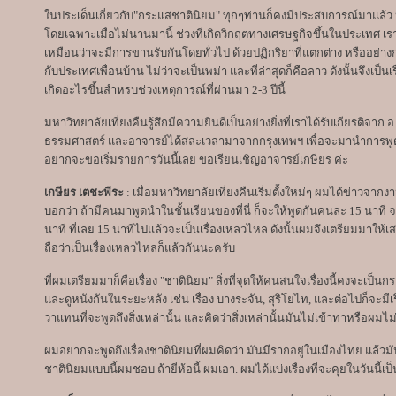
ในประเด็นเกี่ยวกับ"กระแสชาตินิยม" ทุกๆท่านก็คงมีประสบการณ์มาแล้ว 
โดยเฉพาะเมื่อไม่นานมานี้ ช่วงที่เกิดวิกฤตทางเศรษฐกิจขึ้นในประเทศ เรา
เหมือนว่าจะมีการขานรับกันโดยทั่วไป ด้วยปฏิกริยาที่แตกต่าง หรืออย่างกรณี
กับประเทศเพื่อนบ้าน ไม่ว่าจะเป็นพม่า และที่ล่าสุดก็คือลาว ดังนั้นจึงเป็นเร
เกิดอะไรขึ้นสำหรบช่วงเหตุการณ์ที่ผ่านมา 2-3 ปีนี้
มหาวิทยาลัยเที่ยงคืนรู้สึกมีความยินดีเป็นอย่างยิ่งที่เราได้รับเกียรติจ
ธรรมศาสตร์ และอาจารย์ได้สละเวลามาจากกรุงเทพฯ เพื่อจะมานำการพูดคุ
อยากจะขอเริ่มรายการวันนี้เลย ขอเรียนเชิญอาจารย์เกษียร ค่ะ
เกษียร เตชะพีระ
: เมื่อมหาวิทยาลัยเที่ยงคืนเริ่มตั้งใหม่ๆ ผมได้ข่าวจาก
บอกว่า ถ้ามีคนมาพูดนำในชั้นเรียนของที่นี่ ก็จะให้พูดกันคนละ 15 นาที 
นาที ที่เลย 15 นาทีไปแล้วจะเป็นเรื่องเหลวไหล ดังนั้นผมจึงเตรียมมาให้เ
ถือว่าเป็นเรื่องเหลวไหลก็แล้วกันนะครับ
ที่ผมเตรียมมาก็คือเรื่อง "ชาตินิยม" สิ่งที่จุดให้คนสนใจเรื่องนี้คงจะ
และดูหนังกันในระยะหลัง เช่น เรื่อง บางระจัน, สุริโยไท, และต่อไปก็จะมีเ
ว่าแทนที่จะพูดถึงสิ่งเหล่านั้น และคิดว่าสิ่งเหล่านั้นมันไม่เข้าท่าหรือผ
ผมอยากจะพูดถึงเรื่องชาตินิยมที่ผมคิดว่า มันมีรากอยู่ในเมืองไทย แล้วมัน
ชาตินิยมแบบนี้ผมชอบ ถ้ายี่ห้อนี้ ผมเอา. ผมได้แบ่งเรื่องที่จะคุยในวันนี้เ