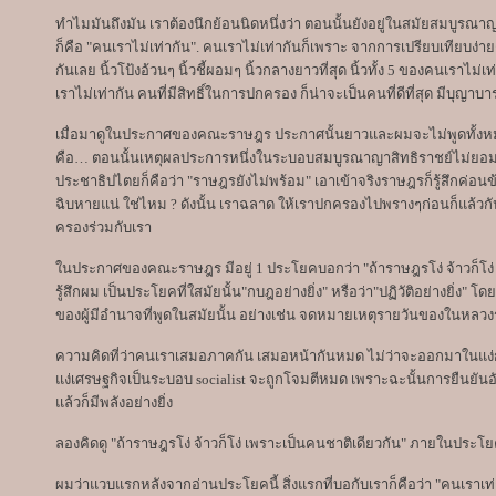
ทำไมมันถึงมัน เราต้องนึกย้อนนิดหนึ่งว่า ตอนนั้นยังอยู่ในสมัยสมบูรณา
ก็คือ "คนเราไม่เท่ากัน". คนเราไม่เท่ากันก็เพราะ จากการเปรียบเทียบง่ายๆในส
กันเลย นิ้วโป้งอ้วนๆ นิ้วชี้ผอมๆ นิ้วกลางยาวที่สุด นิ้วทั้ง 5 ของคนเราไม่
เราไม่เท่ากัน คนที่มีสิทธิ์ในการปกครอง ก็น่าจะเป็นคนที่ดีที่สุด มีบุญาบา
เมื่อมาดูในประกาศของคณะราษฎร ประกาศนั้นยาวและผมจะไม่พูดทั้งห
คือ… ตอนนั้นเหตุผลประการหนึ่งในระบอบสมบูรณาญาสิทธิราชย์ไม่ยอ
ประชาธิปไตยก็คือว่า "ราษฎรยังไม่พร้อม" เอาเข้าจริงราษฎรก็รู้สึกค่อน
ฉิบหายแน่ ใช่ไหม ? ดังนั้น เราฉลาด ให้เราปกครองไปพรางๆก่อนก็แล้ว
ครองร่วมกับเรา
ในประกาศของคณะราษฎร มีอยู่ 1 ประโยคบอกว่า "ถ้าราษฎรโง่ จ้าวก็โง
รู้สึกผม เป็นประโยคที่ใสมัยนั้น"กบฎอย่างยิ่ง" หรือว่า"ปฏิวัติอย่างยิ่ง
ของผู้มีอำนาจที่พูดในสมัยนั้น อย่างเช่น จดหมายเหตุรายวันของในหลวงรั
ความคิดที่ว่าคนเราเสมอภาคกัน เสมอหน้ากันหมด ไม่ว่าจะออกมาในแ
แง่เศรษฐกิจเป็นระบอบ socialist จะถูกโจมตีหมด เพราะฉะนั้นการยืนยันอ
แล้วก็มีพลังอย่างยิ่ง
ลองคิดดู "ถ้าราษฎรโง่ จ้าวก็โง่ เพราะเป็นคนชาติเดียวกัน" ภายในประโ
ผมว่าแวบแรกหลังจากอ่านประโยคนี้ สิ่งแรกที่บอกับเราก็คือว่า "คนเราเ