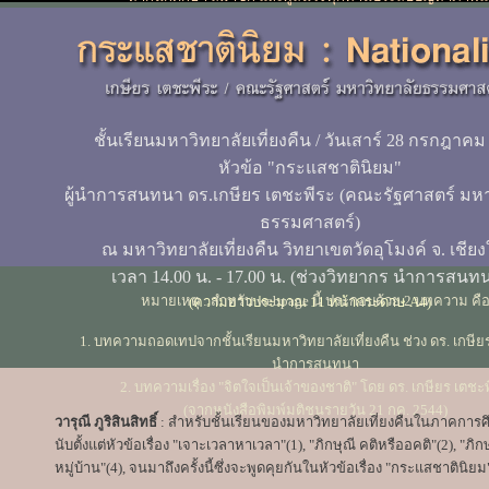
ปัญหาได้
ชั้นเรียนมหาวิทยาลัยเที่ยงคืน / วันเสาร์ 28 กรกฎาคม
หัวข้อ "กระแสชาตินิยม"
ผู้นำการสนทนา ดร.เกษียร เตชะพีระ (คณะรัฐศาสตร์ มหา
ธรรมศาสตร์)
ณ มหาวิทยาลัยเที่ยงคืน วิทยาเขตวัดอุโมงค์ จ. เชียง
เวลา 14.00 น. - 17.00 น. (ช่วงวิทยากร นำการสนท
หมายเหตุ : สำหรับ webpage นี้ ประกอบด้วย 2 บทความ คื
(ความยาวประมาณ 11 หน้ากระดาษ A4)
1. บทความถอดเทปจากชั้นเรียนมหาวิทยาลัยเที่ยงคืน ช่วง ดร. เกษีย
นำการสนทนา
2. บทความเรื่อง "จิตใจเป็นเจ้าของชาติ" โดย ดร. เกษียร เตชะ
(จากหนังสือพิมพ์มติชนรายวัน 21 กค. 2544)
วารุณี ภูริสินสิทธิ์
: สำหรับชั้นเรียนของมหาวิทยาลัยเที่ยงคืนในภาคการศึก
นับตั้งแต่หัวข้อเรื่อง "เจาะเวลาหาเวลา"(1), "ภิกษุณี คติหรืออคติ"(2), "ภิกษ
หมู่บ้าน"(4), จนมาถึงครั้งนี้ซึ่งจะพูดคุยกันในหัวข้อเรื่อง "กระแสชาตินิยม