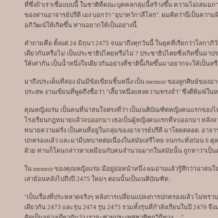
ที่ซึ่งถ้าเราเชื่อแบบนี้ ในชาติที่คณะบุคคลกลุ่มนี้สร้างขึ้น ความไม่เสมอภ
ของท่านอาจารย์ปรีดี เอง บอกว่า "อุบาทว์กาลีโลก". ผมคิดว่านี่เป็นความฝันแ
อภิวัฒน์ให้เกิดขึ้น ท่านอยากให้เป็นอย่างนี้.
คำถามคือ ตั้งแต่ 24 มิถุนา 2475 จนมาถึงทุกวันนี้ ในยุคที่เรียกว่าโลกาภ
เดียวกันหรือไม่ เป็นประชาธิปไตยหรือไม่ ? ประชาธิปไตยซึ่งเกิดขึ้นมาปร
ให้เท่ากัน เป็นน้ำหนึ่งใจเดียวกันอย่างที่ชาตินี้เกิดขึ้นมาอยากจะให้เป็นหรื
มาถึงประเด็นที่สอง มันมีข้อเขียนชิ้นหนึ่ง เป็น memoir ของลูกศิษย์ของ
ประสพ งานเขียนที่พูดถึงชื่อว่า "เสี้ยวหนึ่งแห่งความทรงจำ" ซึ่งตีพิมพ์ในห
คุณหญิงแร่ม เป็นคนที่น่าสนใจตรงที่ว่า เป็นเนติบัณฑิตหญิงคนแรกของไทย เมื
โรงเรียนกฎหมายแล้วจบออกมา เธอเป็นผู้หญิงคนแรกที่จบออกมา หลังจ
ทนายความฝรั่ง เป็นคนที่อยู่ในกลุ่มของอาจารย์ปรีดี มาโดยตลอด. อาจาร
ปกครองแล้ว และมามีบทบาทต่อเนื่องในสมัยเสรีไทย จนกระทั่งก่อน 6 ตุลา 
ด้วย ท่านก็โดนกล่าวหาเหมือนกับคนจำนวนมากในสมัยนั้น ถูกหาว่าเป็นคอ
ใน memoir ของคุณหญิงแร่ม มีอยู่ย่อหน้าหนึ่ง ผมอ่านแล้วรู้สึกว่าน่าส
เล่าย้อนหลังไปถึงปี 2475 ใหม่ๆ ตอนนั้นเป็นเนติบัณฑิต :
"เป็นเรื่องที่ประหลาดจริงๆ หลังการเปลี่ยนแปลงการปกครองแล้ว ไม่ทราบว่
เดียวกัน 2473 และรุ่น 2474 รุ่น 2475 รวมทั้งรุ่นที่กำลังเรียนในปี 24
คิดเป็นอย่างเดียวกันว่า เราจะช่วยประเทศชาติทุกวิถีทาง… "