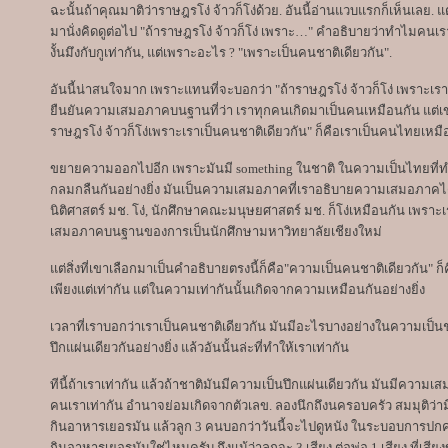
ฉะนั้นถ้าคุณมาติว่าราษฎรโง่ จ้าวก็โง่ด้วย. อันนี้อ่านแวบแรกก็เห็นเลย.
มานั่งคิดดูต่อไป "ถ้าราษฎรโง่ จ้าวก็โง่ เพราะ…" คำอธิบายว่าทำไมคนเราเท่
งั้นมึงกับกูเท่ากัน, แต่เพราะอะไร ? "เพราะเป็นคนชาติเดียวกัน".
อันนี้น่าสนใจมาก เพราะแทนที่จะบอกว่า "ถ้าราษฎรโง่ จ้าวก็โง่ เพราะเรา
ยืนยันความเสมอภาคบนฐานที่ว่า เราทุกคนเกิดมาเป็นคนเหมือนกัน แต่เขา
ราษฎรโง่ จ้าวก็โง่เพราะเราเป็นคนชาติเดียวกัน" ก็คือเราเป็นคนไทยเหมื
ขยายความออกไปอีก เพราะมันมี something ในชาติ ในความเป็นไทยที่ทำให้
กลมกลืนกันอย่างยิ่ง มันเป็นความเสมอภาคที่เราอธิบายความเสมอภาคไ
นิติศาสตร์ มช. โง่, นักศึกษาคณะมนุษยศาสตร์ มช. ก็โง่เหมือนกัน เพราะ
เสมอภาคบนฐานของการเป็นนักศึกษามหาวิทยาลัยเชียงใหม่
แต่สิ่งที่เขาเลือกมาเป็นคำอธิบายตรงนี้ก็คือ"ความเป็นคนชาติเดียวกัน" ก็คื
เพียงแต่เท่ากัน แต่ในความเท่ากันนั้นเกิดจากความเหมือนกันอย่างยิ่ง
เวลาที่เราบอกว่าเราเป็นคนชาติเดียวกัน มันมีอะไรบางอย่างในความเป็นชา
ปึกแผ่นเดียวกันอย่างยิ่ง แล้วอันนั้นล่ะที่ทำให้เราเท่ากัน
ทีนี้ถ้าเราเท่ากัน แล้วถ้าชาติมันมีความเป็นปึกแผ่นเดียวกัน มันมีความเสมอ
คนเราเท่ากัน อำนาจย่อมเกิดจากตัวเลข. ลองนึกถึงนครอบครัว สมมุติว่ามีพ
กินอาหารเยอรมัน แล้วลูก 3 คนบอกว่าวันนี้จะไปดูหนัง ในระบอบการป
กินอาหารเยอรมันใช่ไหมครับ ถึงแม้ว่าลูกจะ 3 เสียง ต่อพ่อ 1 เสียง ที่เ