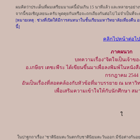
ผมคิดว่าประเด็นที่ผมเตรียมมาแค่นี้มันเกิน 15 นาทีแล้ว และหลายๆอย่า
จากนี้ขอเชิญเลยนะครับ พูดคุยกันหรือจะถกเถียงกันต่อไป ไม่จำเป็นที่จะต้
[หมายเหตุ : ช่วงที่เปิดให้มีการสนทนาในชั้นเรียนมหาวิทยาลัยเที่ยงคืน
นี้]
คลิกไปหน้าต่อไป
ภาคผนวก
บทความเรื่อง"จิตใจเป็นเจ้าของ
อ.เกษียร เตชะพีระ ได้เขียนขึ้นมาเพื่อลงพิมพ์ในหนังสื
กรกฎาคม 2544
อันเป็นเรื่องที่สอดคล้องกับหัวข้อที่มาบรรยาย ณ มหาวิทยา
เพื่อเสริมความเข้าใจให้กับนักศึกษา สม
ใ
ในปาฐกถาเรื่อง "ชาตินิยมตะวันตกกับชาตินิยมตะวันออก:มีข้อต่างกันอย่