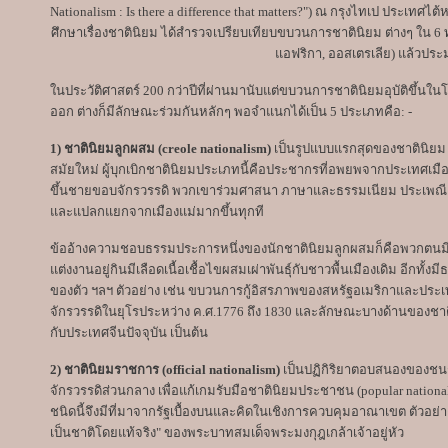
Nationalism : Is there a difference that matters?") ณ กรุงไทเป ประเทศไต้
ศึกษาเรื่องชาตินิยม ได้สำรวจเปรียบเทียบขบวนการชาตินิยม ต่างๆ ใน 6 ทวี
แอฟริกา, ออสเตรเลีย) แล้วประ
ในประวัติศาสตร์ 200 กว่าปีที่ผ่านมานับแต่ขบวนการชาตินิยมอุบัติขึ้นใ
ออก ต่างก็มีลักษณะร่วมกันหลักๆ พอจำแนกได้เป็น 5 ประเภทคือ: -
1) ชาตินิยมลูกผสม (creole nationalism)
เป็นรูปแบบแรกสุดของชาตินิยม 
สมัยใหม่ ผู้บุกเบิกชาตินิยมประเภทนี้คือประชากรที่อพยพจากประเทศเมือง
ขึ้นชายขอบจักรวรรดิ พวกเขาร่วมศาสนา ภาษาและธรรมเนียม ประเพณีเดียว
และแปลกแยกจากเมืองแม่มากขึ้นทุกที
ข้ออ้างความชอบธรรมประการหนึ่งของนักชาตินิยมลูกผสมก็คือพวกตนมีปร
แต่งงานอยู่กินมีเลือดเนื้อเชื้อไขผสมเผ่าพันธุ์กับชาวพื้นเมืองเดิม อีกทั
ของตัว ฯลฯ ตัวอย่าง เช่น ขบวนการกู้อิสรภาพของสหรัฐอเมริกาและประเ
จักรวรรดิในยุโรประหว่าง ค.ศ.1776 ถึง 1830 และลักษณะบางด้านของชา
กับประเทศจีนปัจจุบัน เป็นต้น
2) ชาตินิยมราชการ (official nationalism)
เป็นปฏิกิริยาตอบสนองของชนชั
จักรวรรดิส่วนกลาง เพื่อแก้เกมรับมือชาตินิยมประชาชน (popular nationali
ชนิดนี้จึงมีที่มาจากรัฐเบื้องบนและคิดในเชิงการควบคุมอาณาเขต ตัวอย่
เป็นชาติโดยแท้จริง" ของพระบาทสมเด็จพระมงกุฎเกล้าเจ้าอยู่หัว