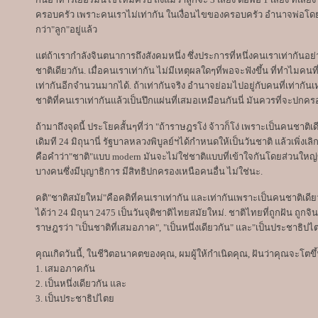
ครอบครัว เพราะคนเราไม่เท่ากัน ในเงื่อนไขของครอบครัว อำนาจพ่อโดยสถ
กว่า"ลูก"อยู่แล้ว
แต่ถ้าเรากำลังจินตนาการถึงสังคมหนึ่ง ซึ่งประการที่หนึ่งคนเราเท่ากันอย่
ชาติเดียวกัน. เมื่อคนเราเท่ากัน ไม่มีเหตุผลใดๆที่พอจะฟังขึ้น ที่ทำไมค
เท่ากันอีกจำนวนมากได้. ถ้าเท่ากันจริง อำนาจย่อมไปอยู่กับคนที่เท่ากันเหล
ชาติที่คนเราเท่ากันแล้วเป็นปึกแผ่นที่เสมอเหมือนกันนี่ มันควรที่จะ
ถ้ามาถึงจุดนี้ ประโยคสั้นๆที่ว่า "ถ้าราษฎรโง่ จ้าวก็โง่ เพราะเป็นคนชาติเด
เดิมที 24 มิถุนานี่ รัฐบาลหลวงพิบูลย์ฯได้กำหนดให้เป็นวันชาติ แล้วเพิ่ง
คือคำว่า"ชาติ"แบบ modern มันจะไม่ใช่ชาติแบบที่เข้าใจกันโดยส่วนใหญ่ข
บางคนซึ่งมีบุญาธิการ มีสิทธิปกครองเหนือคนอื่น ไม่ใช่นะ.
คติ"ชาติสมัยใหม่"คือคติที่คนเราเท่ากัน และเท่ากันเพราะเป็นคนชาติเดีย
ได้ว่า 24 มิถุนา 2475 เป็นวันจุติชาติไทยสมัยใหม่. ชาติไทยที่ถูกฝัน ถู
ราษฎรว่า "เป็นชาติที่เสมอภาค", "เป็นหนึ่งเดียวกัน" และ"เป็นประชาธิปไ
คุณเกิดวันนี้, ในชีวิตอนาคตของคุณ, ผมผู้ให้กำเนิดคุณ, ฝันว่าคุณจะโตข
1. เสมอภาคกัน
2. เป็นหนึ่งเดียวกัน และ
3. เป็นประชาธิปไตย