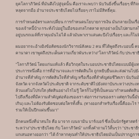
ยุคโลกาภิวัตน์ ที่มันดึงไปสู่จุดนั้น คือเราจะพบว่า นับวันยิ่งขึ้นเรื่อยๆ 
หลุดจากมือ อำนาจประชาธิปไตยไปเรื่อยๆ เราไม่มีสิทธิ์คุม.
การกำหนดอัตราแลกเปลี่ยน การกำหนดนโยบายการเงิน มันกลายเป็นเรื่องท
ของเจ้าหนี้บ้าง กระทั่งไปอยู่ในมือของกลไกตลาด ทุกอย่างเป็นไปตามกล
อยู่บนรถเมล์ที่เราคุมมันไม่ได้ แล้วมันพาเราแล่นตะบึงไปเรื่อยๆ และก็ไม่มี
ผมอยากจะอ้างอิงข้อคิดของนักวิจารณ์สังคม 2 คน ที่ได้พูดถึงระบอบนี้ ค
คานาดา เขาพูดถึงประเด็นความเกี่ยวพันระหว่าง"โลกาภิวัตน์ กับ ประชาธิ
"โลกาภิวัตน์ โดยแก่นแท้แล้ว คือวิกฤตในระบอบประชาธิปไตยแบบมีผู้แทน. 
ประการหนึ่งคือ การที่อำนาจและการตัดสินใจ ถูกหยิบยื่นและส่งผ่านไปยัง
อำนาจที่สำคัญ การตัดสินใจที่สำคัญ หรือเรื่องที่สำคัญต่อชีวิตเรา นับวัน
จังหวัด จากจังหวัดไประดับชาติ จากระดับชาติไปยังสถาบันระหว่างประเทศ 
ล้วนแต่ไม่โปร่งใส (ตัดสินอย่างไรไม่รู้ ใครก็ไม่รู้ที่เป็นคนมากำหนดตัดสินใ
ไปถึงเรื่องที่มีความสำคัญต่อท้องของเรา ต่อการงานของเรา แต่ทุกวันนี้มั
เกิน) และไม่ต้องรับผิดชอบต่อใครทั้งสิ้น. (ทางออกสำหรับเรื่องนี้คืออะ
ร่วมให้เป็นปึกแผ่นขึ้นมา"
อีกคนหนึ่งที่น่าสนใจ คือ มาจาก เบนจามิน บาร์เบอร์ ซึ่งเป็นนักรัฐศาสตร์ ท
ระหว่าง"ประชาธิปไตย กับ โลกาภิวัตน์" แกทิ้งคำถามไว้สั้นๆว่า "ประชา
แกเสนอทางออกว่า "ได้ ถ้าหากคุณทำให้ประชาธิปไตยมันเป็นปรากฎกา