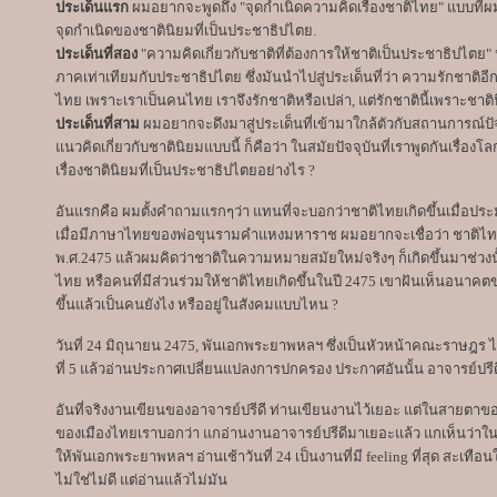
ประเด็นแรก
ผมอยากจะพูดถึง "จุดกำเนิดความคิดเรื่องชาติไทย" แบบที่ผมชอ
จุดกำเนิดของชาตินิยมที่เป็นประชาธิปไตย.
ประเด็นที่สอง
"ความคิดเกี่ยวกับชาติที่ต้องการให้ชาติเป็นประชาธิปไตย
ภาคเท่าเทียมกับประชาธิปไตย ซึ่งมันนำไปสู่ประเด็นที่ว่า ความรักชาติอีกแ
ไทย เพราะเราเป็นคนไทย เราจึงรักชาติหรือเปล่า, แต่รักชาตินี้เพราะชาติ
ประเด็นที่สาม
ผมอยากจะดึงมาสู่ประเด็นที่เข้ามาใกล้ตัวกับสถานการณ์ปัจจุ
แนวคิดเกี่ยวกับชาตินิยมแบบนี้ ก็คือว่า ในสมัยปัจจุบันที่เราพูดกันเรื่อง
เรื่องชาตินิยมที่เป็นประชาธิปไตยอย่างไร ?
อันแรกคือ ผมตั้งคำถามแรกๆว่า แทนที่จะบอกว่าชาติไทยเกิดขึ้นเมื่อประ
เมื่อมีภาษาไทยของพ่อขุนรามคำแหงมหาราช ผมอยากจะเชื่อว่า ชาติไทยแบ
พ.ศ.2475 แล้วผมคิดว่าชาติในความหมายสมัยใหม่จริงๆ ก็เกิดขึ้นมาช่วงน
ไทย หรือคนที่มีส่วนร่วมให้ชาติไทยเกิดขึ้นในปี 2475 เขาฝันเห็นอนา
ขึ้นแล้วเป็นคนยังไง หรืออยู่ในสังคมแบบไหน ?
วันที่ 24 มิถุนายน 2475, พันเอกพระยาพหลฯ ซึ่งเป็นหัวหน้าคณะราษฎร ไ
ที่ 5 แล้วอ่านประกาศเปลี่ยนแปลงการปกครอง ประกาศอันนั้น อาจารย์ปรีด
อันที่จริงงานเขียนของอาจารย์ปรีดี ท่านเขียนงานไว้เยอะ แต่ในสายตาของ
ของเมืองไทยเราบอกว่า แกอ่านงานอาจารย์ปรีดีมาเยอะแล้ว แกเห็นว่าในบรร
ให้พันเอกพระยาพหลฯ อ่านเช้าวันที่ 24 เป็นงานที่มี feeling ที่สุด สะเทือ
ไม่ใช่ไม่ดี แต่อ่านแล้วไม่มัน