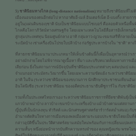
5) ชาตินิยมทางไกล (long-distance nationalism)
หมายถึงชาตินิยมที่ไม่ต้อ
เมืองนอนของตนอีกต่อไป หากอาศัยอี-เมล์ อินเตอร์เน็ต อี-แบงกิ้ง สายการ
อยู่ใน(แผ่นดินของ)ชาติ นับเป็นชาตินิยมแบบไซเบอร์ คือลอยตัวเหนือพื้นท
ไกลคือโลกาภิวัตน์ทางเศรษฐกิจ โดยเฉพาะเทคโนโลยีสื่อสารอิเล็กทร
สู่กลุ่มประเทศทุน นิยมศูนย์กลาง อาทิ กลุ่มลาว-ญวน-เขมรเสรีที่กลายเ
ระเบิดบ้าง เช่าเครื่องบินโปรยใบปลิวบ้าง ก่อรัฐประหารบ้างใน "ชาติ" ท
ที่สาธกชาตินิยมนานาประเภทมาให้เห็นข้างต้นนี้ก็เพื่อเป็นอุทาหรณ์ว่าเ
อย่างมักง่ายโดยไม่พิจารณาดูเนื้อหา ที่มา และบริบทแวดล้อมทางการเมือ
เสียก่อน ยิ่งในสถานการณ์ปัจจุบันที่ชาตินิยมประเภทต่างๆ ผสมปนเป และข
จำแนกอย่างระมัดระวังมากขึ้น โดยเฉพาะความขัดแย้ง ระหว่างชาตินิย
อาทิ ในจีน (ระหว่างชาตินิยมของขบวนการ นักศึกษาประชาชนเทียนอันเห
อินโดนีเซีย (ระหว่างชาตินิยม ของอดีตประธานาธิบดีซูการ์โน กับชาติน
รวมทั้งในประเทศไทยเราเอง ระหว่างชาตินิยมราชการที่ยึดชาติพันธุ์เป็นที่ต
แกวบ้าง พม่าบ้าง ลาวบ้าง เขมรบ้าง กะเหรี่ยงบ้าง แม้วบ้างตามแต่สถานก
ญี่ปุ่นที่เป็นนักลงทุน ทัวริสต์ และนักเศรษฐศาสตร์ฮาร์วาร์ดสม่ำเสมอ) ก
อำนาจตัดสินใจทางการเมืองของพลเมืองตามระบอบประชาธิปไตยเป็นที่ตั้ง 
กล่าวอุบัติขึ้นในประวัติศาสตร์สยามสมัยใหม่พร้อมกับการเปลี่ยนแปลง
ความสั้นๆ หนึ่งย่อหน้าจากบันทึกความทรงจำของ คุณหญิงแร่ม พรหโ
ศิษย์ใกล้ชิดของอาจารย์ปรีดี พนมยงค์ และอดีตวุฒิสมาชิกชุดก่อน 6 ตุลาค