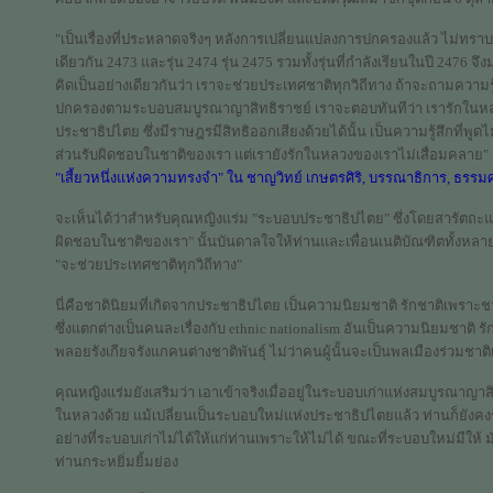
"เป็นเรื่องที่ประหลาดจริงๆ หลังการเปลี่ยนแปลงการปกครองแล้ว ไม่ทราบว่
เดียวกัน 2473 และรุ่น 2474 รุ่น 2475 รวมทั้งรุ่นที่กำลังเรียนในปี 24
คิดเป็นอย่างเดียวกันว่า เราจะช่วยประเทศชาติทุกวิถีทาง ถ้าจะถามความรู
ปกครองตามระบอบสมบูรณาญาสิทธิราชย์ เราจะตอบทันทีว่า เรารักในหลว
ประชาธิปไตย ซึ่งมีราษฎรมีสิทธิออกเสียงด้วยได้นั้น เป็นความรู้สึกที่พูดไม่ถ
ส่วนรับผิดชอบในชาติของเรา แต่เรายังรักในหลวงของเราไม่เสื่อมคลาย"
"เสี้ยวหนึ่งแห่งความทรงจำ" ใน ชาญวิทย์ เกษตรศิริ, บรรณาธิการ, ธรรมศ
จะเห็นได้ว่าสำหรับคุณหญิงแร่ม "ระบอบประชาธิปไตย" ซึ่งโดยสารัตถะแล้
ผิดชอบในชาติของเรา" นั้นบันดาลใจให้ท่านและเพื่อนเนติบัณฑิตทั้งหล
"จะช่วยประเทศชาติทุกวิถีทาง"
นี่คือชาตินิยมที่เกิดจากประชาธิปไตย เป็นความนิยมชาติ รักชาติเพราะชาต
ซึ่งแตกต่างเป็นคนละเรื่องกับ ethnic nationalism อันเป็นความนิยมชาติ รั
พลอยรังเกียจรังแกคนต่างชาติพันธุ์ ไม่ว่าคนผู้นั้นจะเป็นพลเมืองร่วมชา
คุณหญิงแร่มยังเสริมว่า เอาเข้าจริงเมื่ออยู่ในระบอบเก่าแห่งสมบูรณาญา
ในหลวงด้วย แม้เปลี่ยนเป็นระบอบใหม่แห่งประชาธิปไตยแล้ว ท่านก็ยังคงร
อย่างที่ระบอบเก่าไม่ได้ให้แก่ท่านเพราะให้ไม่ได้ ขณะที่ระบอบใหม่มีให้ มั
ท่านกระหยิ่มยิ้มย่อง