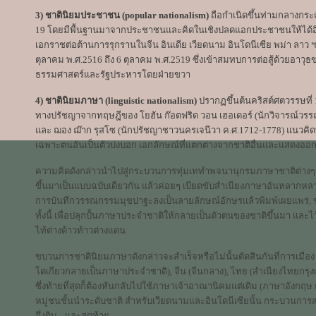
3) ชาตินิยมประชาชน (popular nationalism)
ถือกำเนิดขึ้นท่ามกลางกระแ
19 โดยมีพื้นฐานมาจากประชาชนและคิดในเชิงปลดแอกประชาชนให้ได้อ
เอกราชต่อต้านการรุกรานในจีน อินเดีย เวียดนาม อินโดนีเซีย พม่า ล
ตุลาคม พ.ศ.2516 ถึง 6 ตุลาคม พ.ศ.2519 ซึ่งเข้าสมทบการต่อสู้ด้วยอา
ธรรมศาสตร์และรัฐประหารโดยฝ่ายขวา
4) ชาตินิยมภาษา (linguistic nationalism)
ปรากฏขึ้นต้นคริสต์ศตวรรษที่
ทางปรัชญาจากทฤษฎีของ โยฮัน ก๊อตฟริด วอน เฮอเดอร์ (นักวิจารณ์ว
และ ฌอง ฌ๊าก รุสโซ (นักปรัชญาชาวนครเจนีวา ค.ศ.1712-1778) แนวคิดพ
เฉพาะตนอันเป็นตัวบ่งบอก เอกลักษณ์ที่แตกต่างจากชาติอื่นและแสดงออก
ความคิดดังกล่าวนำไปสู่กระบวนการทุ่มเททำพจนานุกรมภาษาชาติต่าง
ขึ้นมาเป็นแบบฉบับเดียวกัน แล้วค่อยๆ เบียดขับสำเนียงภาษาอันหลากหล
การบันทึกวรรณกรรมมุขปาฐะลงเป็นลายลักษณ์อักษรแล้วพิมพ์เผยแพร่,
ทั้งนี้ เพื่อปลุกปั้นภาษาประจำชาติให้กลายเป็นตัวตนของชาติขึ้นมา แ
ไท้ต่างด้าวท้าวต่างแดน
ขบวนการชาตินิยมภาษาดังกล่าวจะสำเร็จหรือไม่นั้นตัดสินกันที่การเมือง ตั
โตเกียวกลายเป็นภาษาประจำชาติ), จีน (จีนกลาง), ไทย (สำเนียงไทยกรุงเท
ซึ่งท้ายที่สุดก็ต้องหันกลับไปใช้ภาษาเจ้าอาณานิคมแต่เดิม (ภาษาอังกฤ
หมู่ชนชั้นนำระดับชาติ สำหรับเวียดนามและอินโดนีเซียนั้น กระบวนการส
กึ่งดิบ ...และสุดท้าย