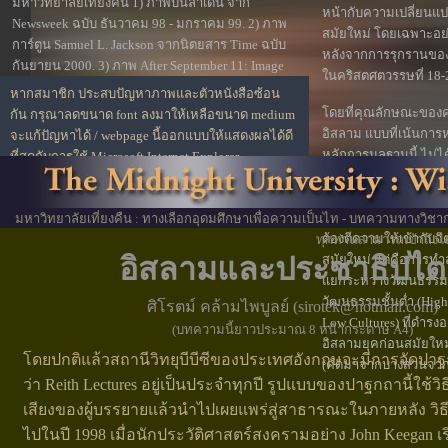
มหาวิทยาลัยเที่ยงคืน 1) ภาพบินลาเดน จาก
หน้ากับความเปลี่ยนแป
Newsweek ฉบับ ธันวาคม 98 - มกราคม 99. 2) ภาพ
สมัยใหม่ โดยเฉพาะอย่า
การ์ตูน Samuel L. Jackson จากนิตยสาร Time ฉบับ
หลังจากการรุกรานขอ
กันยายน 2000. 3) ภาพ After September 11: Image
ในคริสตศตวรรษที่ 18-
from Ground Zero ภาพถ่ายโดย Joel Meyerowitz
หากสมาชิก ประสบปัญหาภาพและตัวหนังสือซ้อน
โดยที่คุณลักษณะของ
กัน กรุณาลดขนาด font ลงมาให้เหลือขนาด medium
อิสลาม แบบที่เน้นกา
จะแก้ปัญหาได้ / webpage นี้ออกแบบให้แสดงผลได้ดี
หลักการมูลฐานนี้ ไม่ได้
ที่สุดกับการใช้ Microsoft Internet Explorer
การเป็นขบวนการซึ่งมุ่
พิจารณาหลักคำสอนว่า
สัญลักษณ์หรืออุปมาอุป
มหาวิทยาลัยเที่ยงคืน : ทางเลือกอุดมศึกษาเพื่อความเป็นไท - บทความทางวิช
ต้องตีความให้เข้ากับ
ทุกท่านสามารถเข้าถึงได
อิสลามและประชาธิปไต
สมัยใหม่ แต่คือการท
แยกระหว่างวัฒนธรรมชั
วัฒนธรรมชั้นต่ำ (High 
ศิโรตม์ คล้ามไพบูลย์ (
sirotek@hotmail.com
)
Low Cultures) ที่ดำรงอ
(บทความนี้ยาวประมาณ 8 หน้ากระดาษ A4)
อิสลามยุคก่อนสมัยให
โดยปกติแล้วสถานีวิทยุบีบีซีของประเทศอังกฤษจะมีการจัดปาฐกถ
(คัดมาจากบางส่วนจา
ว่า Reith Lectures อยู่เป็นประจำทุกปี รูปแบบของปาฐกถานี้ใช้วิ
เสียงของผู้บรรยายแล้วนำไปเผยแพร่สู่สาธารณะในภายหลัง วิธีก
ไปในปี 1998 เมื่อนักประวัติศาสตร์สงครามอย่าง John Keegan เร