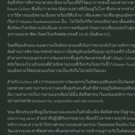
อันที่จริงการพิจารณาศาสนาอิลลามในแง่ที่มีวิวัฒนาการเช่นนี้ แตกต่างจาก
Ernest Gellner ซึ่งเห็นว่า ศาสนาอิสลามอย่างที่เป็นอยู่ในโลก ซึ่งประชากรส
จากวิถีทางของอิสลามเมื่อหลายร้อยปีที่แล้วมา เพียงแต่ความเฟื่องฟูของอิส
เรียกว่า Islamic Fundamentalism นั้น - ไม่ได้เป็นวิถีทางของอิสลามมาตั้งแต
ซึ่งเกิดแก่โลกอิสลามอันเนื่องมาจากการเผชิญหน้ากับความเปลี่ยนแปลงไปสู่
รุกรานของชาติตะวันตกในคริสตศตวรรษที่ 18-20 เป็นต้นมา(3)
โดยที่คุณลักษณะของความเป็นอิสลามแบบที่เน้นการหวนกลับไปหาหลักการมูลฐานน
คัดค้านการพิจารณาหลักคำสอนว่า เป็นสัญลักษณ์หรืออุปมาอุปไมยที่จำเป็นต้
ทำลายการแบ่งแยกระหว่างวัฒนธรรมชั้นสูงกับวัฒนธรรมชั้นต่ำ (High Cultures
สมัยใหม่ลงไป แล้วแทนที่ด้วยอิสลามแบบที่เรียกกันในทุกวันนี้ว่า Islamic Fund
ของอิสลามให้ตอบสนองกับความเป็นจริงในโลกสมัยใหม่เอง
สำหรับ Gellner แล้ว การแบ่งแยกทางวัฒนธรรมในสังคมมุสลิมออกเป็นวัฒนธร
แตกต่างทางสถานภาพระหว่างคนชั้นสูงกับคนชั้นต่ำที่ดำรงอยู่ในสังคมมุสลิมยุ
มีความสามารถในการอ่านออกเขียนได้นั้น คิดถึงศาสนาในแง่ของหลักการนาม
อย่างเคร่งครัด (normativist, scripturalist and rule-oriented)
ขณะที่คนชนบทที่อยู่เป็นชนเผ่าและคนจนในตัวเมืองนั้น คิดถึงศาสนาในฐานะพิธ
แบบ living saints ทำหน้าที่ปฏิบัติกิจกรรมต่างๆ เพื่อหนีไปจากความทุกข์ (ritual
หลักการและความเข้าใจทางศาสนาแบบคนฝ่ายแรกมาโดยตลอด ถึงแม้จะไม่สามารถป
วัฒนธรรมและท่าทีต่อศาสนาที่แตกต่างกันสามารถดำรงอยู่ร่วมกันในสังคมมุ