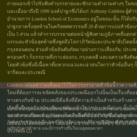
ภายนอกเข้าไปรับฟังคำบรรยายและซักถามคำถามต่างๆ ในขณะ
และเมื่อมาถึงปี 1999 องค์ปาฐกซึ่งได้แก่ Anthony Giddens ผู้ดำ
อำนวยการ London School of Economics อยู่ในขณะนั้น ก็ได้ปร
ปาฐกถาครั้งสุดท้ายในคริสตศตวรรษที่ 20 ด้วยการแบ่งหัวข้
เป็น 5 ส่วน แล้วทำการบรรยายต่อหน้าผู้ฟังตามภูมิภาคที่แตกต่า
แรกและหัวข้อสุดท้ายซึ่งพูดถึงโลกาภิวัตน์และประชาธิปไตยนั้
กรุงลอนดอน ส่วนหัวข้ออันดับถัดมาอย่างภาวะเสี่ยงภัย, ประเ
ครอบครัว ก็บรรยายที่เกาะฮ่องกง, กรุงเดลฮี และนครวอชิงตั
โดยหัวข้อซึ่งมีเนื้อหาที่แหวกแนวและน่าสนใจกว่าหัวข้ออื่นๆ ก็
จารีตและประเพณี
Giddens เสนอความเห็นเอาไว้ในการบรรยายหัวข้อนี้ว่าความค
ใหม่ที่ต้องการจะขจัดพลังของประเพณีออกไปนั้นเป็นเรื่องที่ยอม
ทางตรงกันข้าม ประเพณีคือสิ่งที่มีความจำเป็นสำหรับสร้างควา
เกิดขึ้นในยุคปัจจุบัน เพียงแต่ต้องเข้าใจว่าประเพณีต่างๆ นั้นไม่ได
อย่างไรก็ดี Giddens ไม่ได้อธิบายให้ชัดเจนว่าเงื่อนไขและความหมายของประเ
ของความเที่ยงแท้ (genuine) แต่คือสิ่งที่มีข้อจำกัดซึ่งต้องถูกท
กล่าวถึงศาสนาอิสลามเอาไว้อย่างสั้นๆ ว่าเป็นศาสนายิ่งใหญ่ที่มีอายุยืนยาวมานั
วัฒนธรรมจากแหล่งอื่น ส่งผลให้การตีความและวิถีการปฏิบัติของอิสลามเปลี่
เปลี่ยนไปได้ตลอดเวลา โดยเฉพาะจากคำถามใหม่ๆ ซึ่งไม่ได้ม
เผชิญกับการท้าทาย และมีการสร้างขึ้นใหม่อยู่ตลอดเวลา
ประเพณี (2)