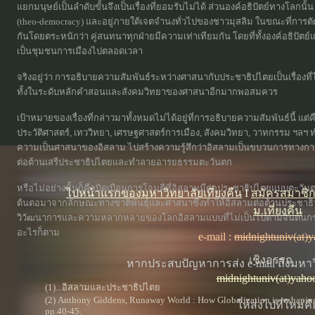
แยกมนุษย์เป็นลำดับขั้นจึงเป็นเรื่องที่ยอมรับไม่ได้ ส่วนองค์อธิปัตย์ทางโ
(theo-democracy) และอยู่ภายใต้เจตจำนงทั่วไปของชาวมุสลิม ในขณะที่การตัดส
กันโดยตระหนักว่า คู่สนทนาทุกฝ่ายมีความเท่าเทียมกัน โดยที่ทั้งองค์อธิปั
เป็นชุมชนการเมืองไปตลอดเวลา
จริงอยู่ว่า การอธิบายความสัมพันธ์ระหว่างศาสนากับประชาธิปไตยเป็นเรื่องที่
ทั้งในระดับหลักคำสอนและสังคมวิทยาของศาสนาอีกมากพอสมควร
เป้าหมายของเรื่องที่กล่าวมาทั้งหมดไม่ได้อยู่ที่การอธิบายความสัมพันธ์นี้ แต่
ประวัติศาสตร์, เทววิทยา, เศรษฐศาสตร์การเมือง, สังคมวิทยา, วาทกรรม ฯล
ความเป็นศาสนาของอิสลาม ไปสร้างความรู้สึกว่าอิสลามเป็นขบวนการทางการเมื
ต่อต้านเสรีประชาธิปไตยและทำลายอารยธรรมตะวันตก
หรือไม่อย่างนั้นก็คือบิดเบือนการโจมตีที่อิสลามมีต่อประชาธิปไตยแบบตะวันต
ไปหน้าแรกของมหาวิทยาลัยเที่ยงคืน
I
สมัครสมาชิ
ต้นตอมาจากลักษณะทางชาติพันธุ์และศาสนาซึ่งทำให้อิสลามต่อต้านประชาธ
ม.เที่ยงคืน
วิวัฒนาการและความหลากหลายของโลกอิสลามแบบที่ไม่เป็นไปตามจินตนกรรมเช่
อะไรก็ตาม
e-mail :
midnightuniv(at)
เชิงอรรถ
หากประสบปัญหาการส่ง e-mail ถึงมหาวิ
midnightuniv(at)yaho
(1)...อิสลามและประชาธิปไตย
(2) Anthony Giddens, Runaway World : How Globalization is reshaping 
ให้ส่งไปที่ใหม่คื
pp.40-45.