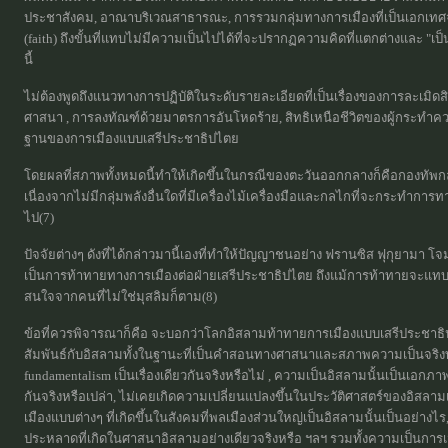
ประชาสังคม, อาณาบริเวณสาธารณะ, การรวมกลุ่มทางการเมืองที่เป็นเอกเทศ
(faith) ถึงขั้นที่แทบไม่มีความเป็นไปได้ที่จะปรากฏความคิดที่แตกต่างและ "เ
นี้
ไม่ต้องพูดถึงแนวทางการปฏิบัติในระดับรายละเอียดที่เป็นเรื่องของการละเมิ
ศาสนา , การลงทัณฑ์ด้วยมาตรการอันโหดร้าย, สิทธิเหนือชีวิตของผู้กระทำควา
ฐานของการเมืองแบบเสรีประชาธิปไตย
โดยผลที่สภาพทั้งหมดนี้ทำให้เกิดขึ้นในกรณีของตะวันออกกลางก็คือกองทัพ
เนื่องจากไม่มีกลุ่มพลังอื่นใดที่มีเครื่องไม้เครื่องมือและกลไกที่จะกระทำก
ไป(7)
ปัจจัยต่างๆ ดังที่ได้กล่าวมานี้เองที่ทำให้ปัญญาชนอย่าง ฟรานซิส ฟุกุยามา 
เป็นการท้าทายทางการเมืองต่อฝ่ายเสรีประชาธิปไตย ถึงแม้การท้าทายจะแ
สนใจจากคนที่ไม่ใช่มุสลิมก็ตาม(8)
ข้อที่ควรพิจารณาก็คือ จะบอกว่าโลกอิสลามท้าทายการเมืองแบบเสรีประชาธิปไ
สัมพันธ์กับอิสลามทั้งในฐานะที่เป็นคำสอนทางศาสนาและสภาพความเป็นจริงท
fundamentalism เป็นเรื่องเดียวกันจริงหรือไม่ , ความเป็นอิสลามนั้นเป็นเอกภา
กันจริงหรือเปล่า, ไม่เคยเกิดความเปลี่ยนแปลงขึ้นในประวัติศาสตร์ของอิสล
เมืองแบบต่างๆ ที่เกิดขึ้นในสังคมที่พลเมืองส่วนใหญ่เป็นอิสลามนั้นเป็นอย่าง
ประหลาดที่เกิดในศาสนาอิสลามอย่างเดียวจริงหรือ ฯลฯ รวมทั้งความเป็นการเม