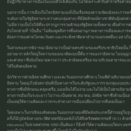
มีปฏิกริยาทางการเมืองในแบบที่ใกล้เคียงกัน ไม่ใช่เพราะตำรับตำราหรือคำ
นอกจากนั้น การเมืองในโลกอิสลามเองก็เป็นเรื่องของความขัดแย้งและการเผช
ระดับภายในรัฐอิสลามระหว่างคนกลุ่มต่างๆ ที่มีอัตลักษณ์ทางชาติพันธุ์แตกต
ไม่มีความเป็นไปได้ที่จะปรากฎการรวมตัวของรัฐอิสลามทั้งหลาย เพื่อทำการ
กับโลกฝ่ายที่ "เป็นอื่น" ไม่ต้องพูดถึงการที่แสนยานุภาพทางการเมืองและการ
ด้อยกว่าของฝ่ายโลกตะวันตก และกระทั่งชาติมหาอำนาจเอกเทศอื่นๆ อย่างไม่
ในส่วนของการพิจารณาอิสลามว่าเป็นฝ่ายตรงข้ามของเสรีประชาธิปไตยนั้น ก็เป
อย่างมาก หลักใหญ่ใจความของแนวคิดแบบนี้คือ การมองว่าอิสลาม ไม่อนุญาติ
และศาสนา ซึ่งนั่นก็หมายความว่า ประชาสังคมหรืออาณาบริเวณสาธารณะแบบเส
ได้ในสังคมอิสลาม
นักวิชาการฝ่ายอิสลามศึกษา (และตะวันออกกลางศึกษา) โจมตีคำอธิบายแบบ
อิสลาม โดยมุ่งไปยังสถาบันที่เป็นทางการในระดับรัฐและการรวมกลุ่มแบบปร
ทางการซึ่งมีลักษณะคลุมเครือ, มองเห็นได้ไม่ง่าย และไม่ได้เป็นไปตามนิยา
ทางการเมืองในระยะยาว ไม่ว่าจะเป็นตลาด, สมาคม, มัสยิด ฯลฯ ซึ่งล้วนเป็นอา
เป็นเหตุให้ความคิดและการกระทำทางการเมืองเปลี่ยนไปจากที่เคยเป็นมา
โดยเฉพาะในกรณีของสังคมตะวันออกกลางเองที่มีพลังประเภทนี้ดำรงอยู่ในรู
ครั้งก็มีภูมิหลังทางประวัติศาสตร์ย้อนหลังไปได้ถึงคริสตศตวรรษที่ 10-11 ด้
education) ในช่วงทศวรรษ 1960 เป็นต้นมา ก็ยิ่งทำให้ความคิดแบบใหม่ๆ แ
แบบเป็นไปเองของประชาชนขึ้นโดยทั่วไปในปัจจุบัน(12)