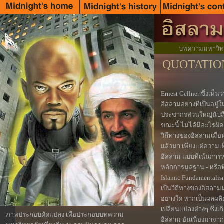
บทความมหาวิทยาล
QUOTATIO
Ernest Gellner ซึ่งเห็
อิสลามอย่างที่เป็นอยู่ใ
ประชากรส่วนใหญ่นับถ
ขณะนี้ ไม่ได้มีอะไรผ
วิถีทางของอิสลามเมื่อห
แล้วมา เพียงแต่ความเฟ
อิสลาม แบบที่เน้นกา
หลักการมูลฐาน - หรือที
Islamic Fundamentalism 
เป็นวิถีทางของอิสลามมา
อย่างใด หากเป็นผลผ
เปลี่ยนแปลงต่างๆ ซึ่งเ
ภาพประกอบดัดแปลง เพื่อประกอบบทความ
อิสลาม อันเนื่องมาจา