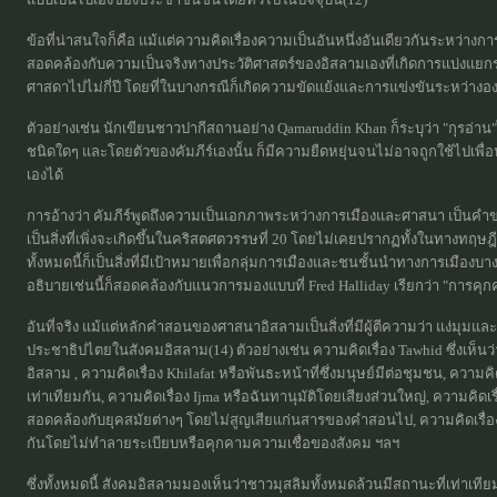
ข้อที่น่าสนใจก็คือ แม้แต่ความคิดเรื่องความเป็นอันหนึ่งอันเดียวกันระหว่างการเม
สอดคล้องกับความเป็นจริงทางประวัติศาสตร์ของอิสลามเองที่เกิดการแบ่งแย
ศาสดาไปไม่กี่ปี โดยที่ในบางกรณีก็เกิดความขัดแย้งและการแข่งขันระหว่างอ
ตัวอย่างเช่น นักเขียนชาวปากีสถานอย่าง Qamaruddin Khan ก็ระบุว่า "กุรอ่า
ชนิดใดๆ และโดยตัวของคัมภีร์เองนั้น ก็มีความยืดหยุ่นจนไม่อาจถูกใช้ไปเพื่
เองได้
การอ้างว่า คัมภีร์พูดถึงความเป็นเอกภาพระหว่างการเมืองและศาสนา เป็นคำขวัญ
เป็นสิ่งที่เพิ่งจะเกิดขึ้นในคริสตศตวรรษที่ 20 โดยไม่เคยปรากฏทั้งในทางทฤษฎ
ทั้งหมดนี้ก็เป็นสิ่งที่มีเป้าหมายเพื่อกลุ่มการเมืองและชนชั้นนำทางการเมือง
อธิบายเช่นนี้ก็สอดคล้องกับแนวการมองแบบที่ Fred Halliday เรียกว่า "การคุกค
อันที่จริง แม้แต่หลักคำสอนของศาสนาอิสลามเป็นสิ่งที่มีผู้ตีความว่า แง่มุม
ประชาธิปไตยในสังคมอิสลาม(14) ตัวอย่างเช่น ความคิดเรื่อง Tawhid ซึ่งเห็นว
อิสลาม , ความคิดเรื่อง Khilafat หรือพันธะหน้าที่ซึ่งมนุษย์มีต่อชุมชน, ความ
เท่าเทียมกัน, ความคิดเรื่อง Ijma หรือฉันทานุมัติโดยเสียงส่วนใหญ่, ความคิดเ
สอดคล้องกับยุคสมัยต่างๆ โดยไม่สูญเสียแก่นสารของคำสอนไป, ความคิดเรื่อง 
กันโดยไม่ทำลายระเบียบหรือคุกคามความเชื่อของสังคม ฯลฯ
ซึ่งทั้งหมดนี้ สังคมอิสลามมองเห็นว่าชาวมุสลิมทั้งหมดล้วนมีสถานะที่เท่าเที