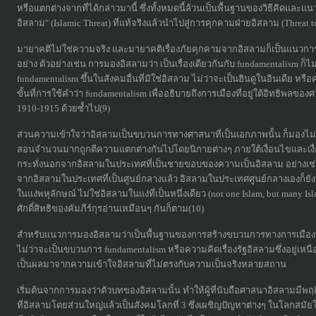
หรือแตกต่างจากที่ได้กล่าวมานี้ ซึ่งทั้งหมดนี้ล้วนเป็นพื้นฐานของวิธีคิดและ
อิสลาม" (Islamic Threat) ที่แท้จริงแล้วนำไปสู่การคุกคามฝ่ายอิสลาม (Threat t
มายาคติไม่ใช่ความจริง และมายาคติเรื่องภัยคุกคามจากอิสลามก็เป็นแนวการ
อย่าง ตัวอย่างเช่น การมองอิสลามว่า เป็นเรื่องเดียวกันกับ fundamentalism 
fundamentalism ขึ้นในสังคมอื่นที่มิใช่อิสลาม ไม่ว่าจะเป็นฮินดูในอินเดีย ห
ขั้นที่การใช้คำว่า fundamentalism เพื่ออธิบายถึงการเมืองที่อยู่ใต้อิทธิพลข
1910-1915 ด้วยซ้ำไป(9)
ส่วนความเข้าใจว่าอิสลามเป็นขบวนการทางศาสนาที่เป็นเอกภาพนั้น ก็มองไม่
สอนจำนวนมากถูกตีความแตกต่างกันไปโดยนิกายต่างๆ ภายใต้เงื่อนไขและเงื่อนเ
กระทั่งนอกจากอิสลามในประเทศที่เป็นชายขอบของความเป็นอิสลาม อย่างเช่น จี
จากอิสลามในประเทศที่เป็นศูนย์กลางแล้ว อิสลามในประเทศศูนย์กลางเองก็ยั
ในแง่พหุลักษณ์ ไม่ใช่อิสลามในแง่ที่เป็นหนึ่งเดียว (not one Islam, but ma
ศักดิ์สิทธิของคัมภีร์กุรอ่านเหมือนๆ กันก็ตาม(10)
สำหรับแนวการมองอิสลามว่าเป็นพื้นฐานของการสร้างขบวนการทางการเมืองที่
ไม่ว่าจะเป็นขบวนการ fundamentalism หรือความคิดเรื่องรัฐอิสลามซึ่งอยู่เหนือค
เป็นผลมาจากความเข้าใจอิสลามที่ไม่ตรงกับความเป็นจริงหลายสถาน
เริ่มต้นจากการมองว่าตัวบทของอิสลามนั้น ทำให้ผู้ที่นับถือศาสนาอิสลามมีพฤ
ที่อิสลามโดยส่วนใหญ่แล้วเป็นสังคมโลกที่ 3 ซึ่งเผชิญปัญหาต่างๆ ในโลกสมัย