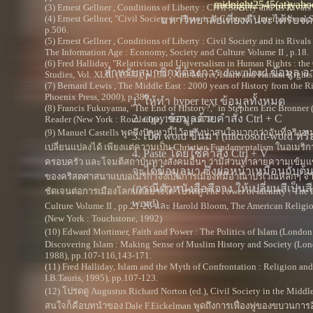
midnight2545(at)yah
(3) Ernest Gellner , Conditions of Liberty : Civil Society and its Riva
(4) Ernest Gellner, "Civil Society in Historical Context," Internationa
มหาวิทยาลัยเที่ยงคืนจะได้รับจ
p.506.
(5) Ernest Gellner , Conditions of Liberty : Civil Society and its Rivals
The Information Age : Economy, Society and Culture Volume II , p.18.
(6) Fred Halliday, "Relativism and Universalism in Human Rights : the C
สำหรับสมาชิกที่ต้องการ download ข้อมูล อาจ
Studies, Vol. XLIII (1995), p.153 ; Ann Mayer, Islam and Human Right
(7) Bernard Lewis , The Middle East : 2000 years of History from the Ri
Phoenix Press, 2000), p.380
1. ให้ทำ hyper text ข้อมูลทั้งหมด
(8) Francis Fukuyama, "The End of History?," in Stephen Eric Bronner (
2. copy ข้อมูลด้วยคำสั่ง Ctrl + C
Reader (New York : Routledge, 1997), p.379.
(9) Manuel Castells พูดถึงปัญหานี้ไว้อย่างน่าสนใจมากกว่าอันที่จริงอเ
3. เปิด word ขึ้นมา (microsoft-word หร
เปลี่ยนแปลงได้ เพียงแต่ความเป็น Christian Fundamentalism ในอเมริก
4. Paste โดยใช้คำสั่ง Ctrl + V
ครอบครัว และโจมตีสถาบันทางสังคมอื่นๆ ว่ามีส่วนทำลายความเข้มแ
จะได้ข้อมูลมา ซึ่งย่อหน้าเหมือนกับต
ของคริสตศาสนาแบบอเมริกาจึงเป็นการเมืองที่มีอาณาบริเวณหลักๆ จำก
(กรณีตัวหนังสือสีจาง ให้เปลี่ยนสีเป็
ชัดเจนต่อการเมืองโลกแต่อย่างใด โปรดดู The Power of Identity : The 
word)
Culture Volume II , pp.21-26 และ Harold Bloom, The American Religio
(New York : Touchstone, 1992)
(10) Edward Mortimer, Faith and Power : The Politics of Islam (Londo
Discovering Islam : Making Sense of Muslim History and Society (Lo
1988), pp.107-116,143-171.
(11) Fred Halliday, Islam and the Myth of Confrontation : Religion and
I.B.Tauris, 1995), pp.107-123.
(12) โปรดดู Augustus Richard Norton (ed.), Civil Society in the Middle E
สนใจก็คือบทนำของ Dale F.Eickelman พูดถึงการเฟื่องฟูของขบวนการ