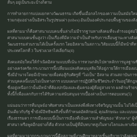
สั้นๆ อยู่เป็นระยะบ้างก็ตาม
การทำลายการแบ่งแยกทางวัฒนธรรม เกิดขึ้นเมื่อกลไกของความเป็นสมัยใ
รวมกลุ่มอย่างเป็นอิสระในรูปชนเผ่า (tribes) อันเป็นองค์ประกอบพื้นฐานขอ
ผลที่ตามมาก็คือศาสนาแบบคนชั้นล่างไม่มีรากฐานทางสังคมที่จะดำรงอยู่ต่อ
ศาสนาแบบคนชั้นสูงว่า เป็นเรื่องที่มีความจำเป็นสำหรับการเลื่อนฐานะทางสังค
วัฒนธรรมส่วนรวมได้เป็นครั้งแรก โดยอิสลามในสภาวะวิสัยแบบนี้ก็มีหน้าที่ทาง
ประเทศโลกที่ 3 ในช่วงเวลาไล่เลี่ยกัน(4)
สังคมสมัยใหม่ให้กำเนิดอิสลามแบบที่เน้น การหวนกลับไปหาหลักการมูลฐานซึ
อย่างเคร่งครัด กระบวนการนี้เปลี่ยนแปลงสังคมมุสลิมให้อยู่ภายใต้การเมืองแบบที
ซึ่งมีอำนาจโดยมีเป้าหมายเพื่อต่อสู้กับศัตรูที่ "ไม่เป็น" อิสลาม ส่วนสถาบัน
ส่วนบุคคลนี้แบบไม่เป็นทางการ แบบแผนการปฏิบัติในชีวิตประจำวันอยู่ใต้กฎ
ซึ่งอยู่เหนือกว่านั้นมีหน้าที่ต้องปกป้องและคุ้มครองผู้ที่อยู่ล่างจาก ผลด้าน
ทั้งนี้ก็เพื่อแลกกับการได้รับความสนับสนุนจากเบื้องล่างเป็นการตอบแทน(5)
แน่นอนว่าการที่มนุษย์อาศัยศาสนาเป็นแหล่งพึ่งพิงทางจิตวิญญาณนั้น ไม่ได้เป็น
อันเดียวกับรัฐ ซ้ำยังมีอิทธิพลถึงขั้นที่กำหนดอัตลักษณ์, คุณลักษณะ และแบ
เรื่องธรรมดา การเมืองแบบนี้เป็นการเมืองที่เน้นความสำคัญของ "ตัวกลาง" ผู้ทำ
ศาสนา หรือพูดอีกอย่างก็คือ ตัวกลางเป็นผู้ที่มีบทบาทสูงในทางโลกและทางจ
ผลที่ตามมาจากกระบวนการนี้คือสภาพที่งานศึกษาหลายชิ้นอธิบายว่าสังคมการเม