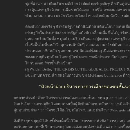
ชุดที่ผ่าน ๆ มา เดินเส้นทางที่เรียกว่า dual-track policy คือเดิ
กระตุ้นเศรษฐกิจด้วยการเพิ่มรายได้และการบริโภคของมวลชนรา
ท่ามกลางความหวาดเสียวใจหายใจคว่ำของฝ่ายค้าน นักวิจารณ์แล
ต้องนับว่าเฮงจริง ๆ สำหรับรัฐบาลทักษิณที่กล้าเดินนโยบายเคนเ
เศรษฐกิจในประเทศและภาครัฐเป็นตัวขับเคลื่อนเพิ่มขึ้นได้ถูกจังห
ถดถอยพร้อมกันทั้ง ๓ ศูนย์ (อเมริกาเกิดฟองสบู่แตกและเศรษฐกิจถด
เรื้อรังฟื้นไม่ขึ้นหลังวิกฤตนานนับสิบปี, ส่วนสหภาพยุโรปเกิดภาวะ
ประเทศสมาชิกหลัก ๆ อย่างเยอรมนีและฝรั่งเศส) เนื่องจากวงจรธุ
ของเศรษฐกิจทุนนิยมโลกอยู่ในช่วงขาลงพอดี ประจวบกับปัญหา
โลกของอเมริกาซ้ำเติมเข้ามา
(ดู Walden Bello, "THE CRISIS OF THE GLOBALIST PROJEC
BUSH" บทความนำเสนอในการประชุม McPlanet Conference ที่กรุง
"หัวหน้าฝ่ายบริหารทางการเมืองของชนชั้นนายทุ
บทบาทหัวหน้าฝ่ายบริหารทางการเมืองของชนชั้นนายทุน (Capitalist Po
ในแง่นโยบายเศรษฐกิจ โดยเล่นบทเป็นผู้ตัดสินคำถามหลักทางการเมือง
ลุ่มทุนฝ่ายต่าง ๆ ว่า "ใครจะได้อะไร, เมื่อไหร่, และอย่างไร?" (Who gets 
ดังที่ ธีรยุทธ บุญมี ได้บ่งชี้ประเด็นนี้ไว้ในการบรรยายหัวข้อ "การ
ตะวันตก"แก่สภาที่ปรึกษาเศรษฐกิจและสังคมแห่งชาติเมื่อ ๑๑ ก.ย. ศกนี้ตอน