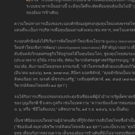
ระบบธนาคารเป็นอย่างนี้ จะมีทุนใดที่จะทัดเทียมทุนหุ้นเป็นไม่มี
ของอัมมารข้างต้น)
ความใหม่ทางการเมืองของระบอบทักษิณอยู่ตรงกลุ่มทุนใหม่แห่งพรรคไทย
แทนที่จะเป็นการบริหารเพื่อทุนนิยมผ่านตัวแทน เช่น ทหาร, เทคโนแครตหรื
ระบอบทักษิณยังได้ริเริ่มการคิดใหม่ทำใหม่เชิงนโยบาย (policy innovatio
ใหม่ทำใหม่เชิงการพัฒนา (development innovation) ที่สำคัญบางอย่าง เพื
คับขันหลังวิกฤตเศรษฐกิจให้อยู่รอดได้ในทุนนิยมโลก, ชูธงทุนไทยต่อรองก
(ประมวลจาก สุวินัย ภรณวลัย, ทัศนะวิพากษ์เศรษฐศาสตร์รัฐธรรมนูญ," ฟ้าเ
รณวลัย, สัมภาษณ์โดยสุรพล ธรรมร่มดี, "เข้าใจสรรพสิ่งด้วยแถบสีแห่งวิ
(มีนาคม ๒๕๔๖), ๒๓๒, ๒๓๗-๓๘; สินีพร มฤคพิทักษ์, "'คุณทักษิณเป็นนายทุ
สังคมนิยม' ดร. ณรงค์ เพ็ชรประเสริฐ," เนชั่นสุดสัปดาห์, ๑๒: ๕๘๕ (๑๘
วิพากษ์สังคมไทยหลัง ๑๔ ตุลา")
จนได้รับการเปรียบเปรยยกย่องประดุจฉินซีฮ่องเต้ผู้นำอำนาจรัฐเด็ดขาด
ของ บุญเกียรติ ชีวะตระกูลกิจ เช่นในบทความ "ความเข้มแข็งหารสองของป
น. ๖; หรือ "ซีอีโอต้นแบบ," มติชนรายวัน, ๑๕ ก.ย. ๒๕๔๖, น.๖ เป็นต้น)
เป็นชาตินิยมแบบใหม่ผ่านผู้นำคนเดียวที่รู้จักจัดการอธิปไตยไทยซึ่งจำเป
("ชัยอนันต์ สมุทวณิชวิพากษ์สังคมไทยหลัง ๑๔ ตุลา")
และเป็นระบบ "ทุนนิย
ยุทธ เทียบกับการสงวนความ เห็นของอัมมารข้างต้นที่ยังไม่อาจสรุปชัดเจนว่