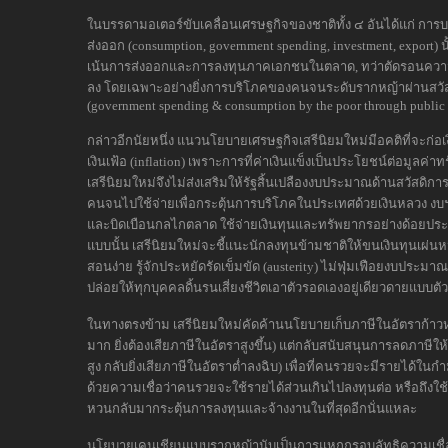
ในบรรดามอเตอร์ขับเคลื่อนเศรษฐกิจของชาติทั้ง ๔ อันได้แก่ การ
ส่งออก (consumption, government spending, investment, export) 
เน้นการส่งออกและการลงทุนภาคเอกชนในตลาด, ทว่าตัดรอนควา
ลง โดยเฉพาะอย่างยิ่งการบริโภคของคนจนระดับรากหญ้าผ่านสวั
(government spending & consumption by the poor through public w
กล่าวอีกนัยหนึ่ง แนวนโยบายเศรษฐกิจเสรีนิยมใหม่มีอคติที่จะก่อเง
เงินเฟ้อ (inflation) เพราะการที่ค่าเงินแข็งเป็นประโยชน์ต่อมูลค
เสรีนิยมใหม่จึงไม่ส่งเสริมให้รัฐสิ้นเปลืองงบประมาณด้านสวัสดิ
คนจนไปใช้จ่ายเพื่อกระตุ้นการบริโภคในประเทศด้วยเงินหลวง งบฯห
และบิดเบือนกลไกตลาด ใช้จ่ายเงินทุนและทรัพยากรอย่างด้อยปร
แบบนั้น เสรีนิยมใหม่จะชี้แนะนักลงทุนข้ามชาติให้ขนเงินทุนเผ่น
สอนง่าย รู้จักประหยัดรัดเข็มขัด (austerity) ไม่ฟุ่มเฟือยงบปร
ปล่อยให้ทุกบุคคลดิ้นรนเสี่ยงชีวิตเอาตัวรอดเองอยู่เดียวดายแบบต
ในทางตรงข้าม เสรีนิยมใหม่คัดค้านนโยบายเก็บภาษีในอัตราก้าวหน้า (
มาก ยิ่งต้องเสียภาษีในอัตราสูงขึ้น) แต่กลับสนับสนุนการลดภาษีให้ค
สูง กลับยิ่งเสียภาษีในอัตราต่ำลงฉิบ) เพื่อที่คนรวยจะมีรายได้ในก
ด้วยความเชื่อว่าคนรวยจะใช้รายได้ส่วนเกินไปลงทุนต่อ หรือถึงใช้
หวนกลับมากระตุ้นการลงทุนและจ้างงานในที่สุดอีกนั่นแหละ
นโยบายเคนเชียนแบบรากหญ้านับเป็นการแหกกรอบลัทธิความเชื่อ