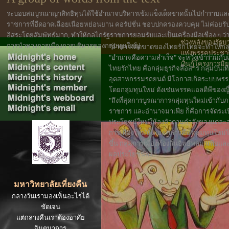
นโยบายอัดฉีดเงิ
ระบอบสมบูรณาญาสิทธิทุนได้ใช้อำนาจบริหารเข้มแข็งเด็ดขาดนั้นไปกำราบและ
เศรษฐกิจฐานราก
ราชการที่อืดอาดเฉื่อยเนือยหย่อนยาน คอรัปชั่น ชอบปกครองควบคุม ไม่ค่อยรับ
ของเคนส์" นั้น ทำ
อิสระโดยสัมพัทธ์มาก, ทำให้กลไกรัฐราชการยอมรับและเป็นเครื่องมือเชื่อง ๆ ว
ช่วงหลังของรัฐบ
การนำทางการเมืองการบริหารของกลุ่มทุนใหญ่
"อำนาจเด็ดขาดของไทยรักไทยจะทำให้กลุ่มธ
แห่งพรรคประชาธิ
"อำนาจคือความสำเร็จ" จะหวังเข้าร่วมกั
เงินกู้โครงการม
ไทยรักไทย คือกลุ่มธุรกิจสื่อสาร กลุ่มบัน
อุตสาหกรรมรถยนต์ มีโอกาสเกิดระบบพรรค
โดยกลุ่มทุนใหม่ ดังเช่นพรรคแอลดีพีของญี่ปุ
"ถึงที่สุดการบูรณาการกลุ่มทุนใหม่เข้ากั
ราชการ และอำนาจมาเฟีย ก็คือการจัดระ
ประโยชน์ใหม่ให้ลงตัวตามกำลังของแต่ล
การเมืองใหม่นั่นเอง กล่าวคือ กลุ่มทุนใหม
ขึ้น กลุ่มการเมืองท้องถิ่นอิทธิพลมาเฟีย
ผลประโยชน์ลง"
มหาวิทยาลัยเที่ยงคืน
กลางวันเรามองเห็นอะไรได้
ชัดเจน
แต่กลางคืนเราต้องอาศัย
จินตนาการ