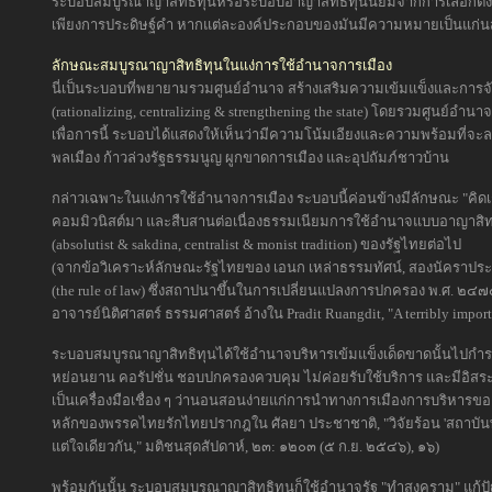
ระบอบสมบูรณาญาสิทธิทุนหรือระบอบอาญาสิทธิ์ทุนนิยมจากการเลือกตั้ง (elect
เพียงการประดิษฐ์คำ หากแต่ละองค์ประกอบของมันมีความหมายเป็นแก่นส
ลักษณะสมบูรณาญาสิทธิทุนในแง่การใช้อำนาจการเมือง
นี่เป็นระบอบที่พยายามรวมศูนย์อำนาจ สร้างเสริมความเข้มแข็งและการจ
(rationalizing, centralizing & strengthening the state) โดยรวมศูนย์อำน
เพื่อการนี้ ระบอบได้แสดงให้เห็นว่ามีความโน้มเอียงและความพร้อมที่จะละ
พลเมือง ก้าวล่วงรัฐธรรมนูญ ผูกขาดการเมือง และอุปถัมภ์ชาวบ้าน
กล่าวเฉพาะในแง่การใช้อำนาจการเมือง ระบอบนี้ค่อนข้างมีลักษณะ "คิด
คอมมิวนิสต์มา และสืบสานต่อเนื่องธรรมเนียมการใช้อำนาจแบบอาญาสิทธิ
(absolutist & sakdina, centralist & monist tradition) ของรัฐไทยต่อไป
(จากข้อวิเคราะห์ลักษณะรัฐไทยของ เอนก เหล่าธรรมทัศน์, สองนัคราประชา
(the rule of law) ซึ่งสถาปนาขึ้นในการเปลี่ยนแปลงการปกครอง พ.ศ. ๒๔๗๕
อาจารย์นิติศาสตร์ ธรรมศาสตร์ อ้างใน Pradit Ruangdit, "A terribly import
ระบอบสมบูรณาญาสิทธิทุนได้ใช้อำนาจบริหารเข้มแข็งเด็ดขาดนั้นไปกำรา
หย่อนยาน คอรัปชั่น ชอบปกครองควบคุม ไม่ค่อยรับใช้บริการ และมีอิส
เป็นเครื่องมือเชื่อง ๆ ว่านอนสอนง่ายแก่การนำทางการเมืองการบริหารของกล
หลักของพรรคไทยรักไทยปรากฎใน ศัลยา ประชาชาติ, "วิจัยร้อน 'สถาบันพระป
แต่ใจเดียวกัน," มติชนสุดสัปดาห์, ๒๓: ๑๒๐๓ (๕ ก.ย. ๒๕๔๖), ๑๖)
พร้อมกันนั้น ระบอบสมบูรณาญาสิทธิทุนก็ใช้อำนาจรัฐ "ทำสงคราม" แก้ปั