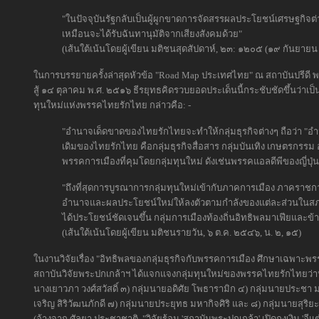
"ในปัจจุบันรัฐกลับเป็นผู้ผูกขาดการจัดสรรผลประโยชน์เศรษฐกิจต่
เหมือนจะได้รับฉันทานุมัติจากเสียงสังคมด้วย"
(เส้นใต้เน้นโดยผู้เขียน มติชนสุดสัปดาห์, ๒๓: ๑๒๐๕ (๑๙ กันยาย
ในการบรรยายครั้งล่าสุดหัวข้อ "Road Map ประเทศไทย" ณ สถาบันปรีดี พ
สู้ ๑๔ ตุลาคม พ.ศ. ๒๕๑๖ ธีรยุทธคิดรวบยอดประเด็นนี้กระชับชัดขึ้นว่าเป
ทุนใหม่แห่งพรรคไทยรักไทย กล่าวคือ: -
"อำนาจเด็ดขาดของไทยรักไทยจะทำให้กลุ่มธุรกิจต่างๆ ถือว่า "อ
เดิมของไทยรักไทย คือกลุ่มธุรกิจสื่อสาร กลุ่มบันเทิง เกษตรกร
พรรคการเมืองที่คุมโดยกลุ่มทุนใหม่ ดังเช่นพรรคแอลดีพีของญี่ปุ่น..
"ถึงที่สุดการบูรณาการกลุ่มทุนใหม่เข้ากับภาคการเมือง ภาคราช
อำนาจและผลประโยชน์ใหม่ให้ลงตัวตามกำลังของแต่ละส่วนในสภาพก
ได้ประโยชน์ชัดเจนขึ้น กลุ่มการเมืองท้องถิ่นอิทธิพลมาเฟียแล
(เส้นใต้เน้นโดยผู้เขียน มติชนรายวัน, ๖ ต.ค. ๒๕๔๖, น. ๒, ๑๕)
ในงานวิจัยเรื่อง "อิทธิพลของกลุ่มธุรกิจกับพรรคการเมือง ศึกษาเฉพา
สถาบันวิจัยพระปกเกล้าฯ ได้แจกแจงกลุ่มทุนใหม่ของพรรคไทยรักไทยว่าป
นางเยาวภา วงศ์สวัสดิ์ ๓) กลุ่มนายอดิศัย โพธารามิก ๔) กลุ่มนายประชา ม
เจริญ สิริวัฒนภักดี ๗) กลุ่มนายประยุทธ มหากิจศิริ และ ๘) กลุ่มนายสุริยะ จ
(อ้างจาก ศัลยา ประชาชาติ, "วิจัยร้อน 'สถาบันพระปกเกล้า' เปิดถุงเงิน 'อี