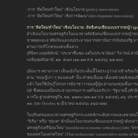
-การ "คิดใหม่ทำใหม่" เชิงนโยบาย (policy innovation)
-การ "คิดใหม่ทำใหม่" เชิงการพัฒนา (development innovation)
การ "คิดใหม่ทำใหม่" เชิงนโยบาย: ลัทธิเคนเชียนแบบรากหญ้า (gr
ดำเนินนโยบายเศรษฐกิจในแนวทางลัทธิเคนเชียนแบบรากหญ้าข
ขาดดุลและอาศัยเงินนอกงบประมาณจากสถาบันการเงินของรัฐ มากระ
ผ่านการบริโภคของคนชั้นล่าง
(สินีพร มฤคพิทักษ์, "ประชาชื่นชม แต่ไม่ประชานิยม" วิจารณ์ สามัค
เนชั่นสุดสัปดาห์, ๑๒: ๕๘๔ (๑๑-๑๗ ส.ค. ๒๕๔๖), ๒๒-๒๓)
(อัมมาร สยามวาลา เห็นแย้งในประเด็นนี้โดยระบุว่าเอาเข้าจริงน
ตาม "ทฤษฎีเก่า ๆ ของเคนส์" นั้น ทำต่อเนื่องมาตั้งแต่ช่วงหลังข
แล้ว โดยใช้เงินกู้โครงการมิยาซาวาของญี่ปุ่น ผ่านกองทุนเพื่อการ
SIF ซึ่งตนเองเป็นประธานกรรมการ แต่ก็ยอมรับว่า "รัฐบาลนี้ (ทักษ
มารใน ฐานเศรษฐกิจ, ๒๒: ๑๗๓๐ (๑๒-๑๔ ก.ย. ๒๕๔๕), ๑๖; ประชา
๑๑; และ October, ๒ (มีนาคม ๒๕๔๖), ๑๖๔-๘๗)
ในบริบทของแนวทางเศรษฐกิจกระแสหลักระดับสากลและตลาดนโย
"ริเริ่ม" หรือ "ทุ่มเท" ดำเนินนโยบายเคนเชียนแบบรากหญ้าดังก
เศรษฐกิจเสรีนิยมใหม่" (neoliberal economic orthodoxy) และ "ธ
ของเทคโนแครตไทย" (Thai technocrats' conservative norms of fisca