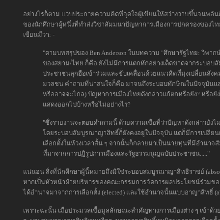
อย่างไรก็ตาม แวบประกายความคิดที่จุดใจผู้เขียนให้สว่างวาบขึ้นจนพล
ของนักศึกษาผู้หนึ่งที่ทำส่งวิชาสัมมนาปัญหาการเมืองการปกครองของไทย
เขียนมีว่า: -
"ตามบทสรุปของ Ben Anderson ในบทความ "ศึกษารัฐไทย: วิพากษ์ไท
ของสยาม/ไทย ก็คือ ยังไม่มีการแตกหักอย่างเด็ดขาดจากระบอบสั
ประชาชนลุกฮือเข้าร่วมและขับเคลื่อนด้วยแนวคิดที่มุ่งเปลี่ยน
มวลชน คำถามที่น่าสนใจก็คือ มาจนถึงระบอบทักษิณในปัจจุบันและ
หรืออาจจะไกล) ปัญหาการเมืองไทยดังกล่าวแก้ตกหรือยัง? หรือยังไม
แสดงออกไปบ้างหรือไม่อย่างไร?
"ซึ่งรายงานจะตอบคำถามนี้ ด้วยความเชื่อที่ว่าปัญหาดังกล่าวยังไ
โดยระบอบสัมบูรณาญาสิทธิ์ก็ยังคงอยู่ในปัจจุบัน แต่ก็มีการเปลี่
เลือกตั้งในห้วงเวลาสั้น ๆ จากนั้นก็กลายมาเป็นนายทุนที่มีอำนาจส
ที่มาจากการปฏิรูปการเมืองและรัฐธรรมนูญฉบับประชาชน....."
แน่นอน สิ่งที่นักศึกษาผู้นี้หมายถึงมิใช่ระบอบสมบูรณาญาสิทธิราชย์ (ab
หากเป็นหัวหน้าฝ่ายบริหารของคณะกรรมการจัดการผลประโยชน์ร่วมของชนชั
ได้อำนาจมาจากการเลือกตั้ง (elected) และใช้อำนาจนั้นแบบอาญาสิทธิ์ (a
เพราะฉะนั้น เมื่อประมวลเชื้อมูลลักษณะสำคัญทางการเมืองต่าง ๆ เข้าด้ว