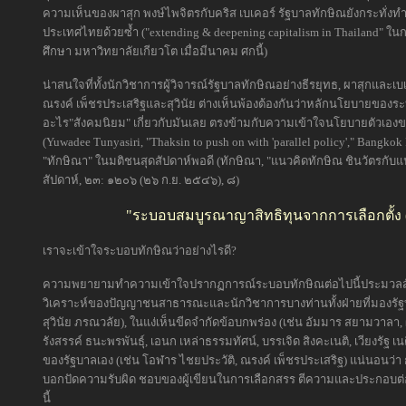
ความเห็นของผาสุก พงษ์ไพจิตรกับคริส เบเคอร์ รัฐบาลทักษิณยังกระทั่งทำ
ประเทศไทยด้วยซ้ำ ("extending & deepening capitalism in Thailand" ในกา
ศึกษา มหาวิทยาลัยเกียวโต เมื่อมีนาคม ศกนี้)
น่าสนใจที่ทั้งนักวิชาการผู้วิจารณ์รัฐบาลทักษิณอย่างธีรยุทธ, ผาสุกและเ
ณรงค์ เพ็ชรประเสริฐและสุวินัย ต่างเห็นพ้องต้องกันว่าหลักนโยบายของระบ
อะไร"สังคมนิยม" เกี่ยวกับมันเลย ตรงข้ามกับความเข้าใจนโยบายตัวเอ
(Yuwadee Tunyasiri, "Thaksin to push on with 'parallel policy'," Bangk
"ทักษิณา" ในมติชนสุดสัปดาห์พอดี (ทักษิณา, "แนวคิดทักษิณ ชินวัตรกับแน
สัปดาห์, ๒๓: ๑๒๐๖ (๒๖ ก.ย. ๒๕๔๖), ๘)
"ระบอบสมบูรณาญาสิทธิทุนจากการเลือกตั้ง (Ele
เราจะเข้าใจระบอบทักษิณว่าอย่างไรดี?
ความพยายามทำความเข้าใจปรากฏการณ์ระบอบทักษิณต่อไปนี้ประมวลสัง
วิเคราะห์ของปัญญาชนสาธารณะและนักวิชาการบางท่านทั้งฝ่ายที่มองรัฐบา
สุวินัย ภรณวลัย), ในแง่เห็นขีดจำกัดข้อบกพร่อง (เช่น อัมมาร สยามวาลา, ผ
รังสรรค์ ธนะพรพันธุ์, เอนก เหล่าธรรมทัศน์, บรรเจิด สิงคะเนติ, เวียงรัฐ
ของรัฐบาลเอง (เช่น โอฬาร ไชยประวัติ, ณรงค์ เพ็ชรประเสริฐ) แน่นอนว่
บอกปัดความรับผิด ชอบของผู้เขียนในการเลือกสรร ตีความและประกอบต่อเ
นี้