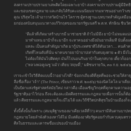
สงครามปราบปรามยาเสพติดโดยเฉพาะยาบ้า สงครามปราบปรามผู้มีอิทธิพ
และขอบเขตกฎหมาย และกลับได้รับคะแนนนิยมจากมหาชนอย่างกว้างขวาง
คูณ ปริสุทโธ เจ้าอาวาสวัดบ้านไร่ โคราช ผู้ทรงฐานะบทบาทสำคัญเสมือน
ยกย่องสนับสนุนแนวทางแก้วิกฤตของนายกรัฐมนตรี พ.ต.ท. ทักษิณ ชินวัตรที่
"ดีแล้วที่เกิดมาสร้างบารมี มาช่วยชาติ ถ้าไม่มีมึง ยาบ้าไม่หมดแ
มาทำแทน ยาบ้าก็จะมาอีก จะหาคนอย่างมึงมันยากเต็มที นับตั้งแต่จ
แหละ เป็นคนสำคัญมาเกิด มากู้ประเทศชาติได้ทันเวลา..... คนค้าค
เกิดที่ไหนดับที่นั่น ฆ่าคนขายยาบ้าบาปเท่ากับตบยุงตาย ๑ ตัว มึงไ
ไม่ต้องให้มันไปติดคุก มันก็ไปนอนกินยาบ้าในคุกสบาย เดี๋ยวก็ออ
("หลวงพ่อคูณชู 'แม้ว' เทียบ 'สฤษดิ์'," มติชนรายวัน, ๓๐ ก.ย. ๒๕๔๖
เราจะเข้าใจวิธีคิดแบบนี้ว่าอย่างไรดี? ข้อถกเถียงดีที่สุดที่พอจะช่วยให
ลือชื่อเรื่อง "เจ้า" (The Prince, เขียนราว พ.ศ. ๒๐๕๖) ของนิคโคโล มาเคีย
เป็นบิดาแห่งรัฐศาสตร์สมัยใหม่ กล่าวคือ เมื่อเผชิญวิกฤตที่คุกคามความอยู่
รัฐ(ชาติ)เอาไว้ก่อน ถึงจะต้องละเมิดศีลธรรมและกฎหมายเพื่อการนั้นก็ต้อ
แล้ว ศีลธรรมและกฎหมายก็จะมีไม่ได้ และวิถีชีวิตปกติสุขในบ้านเมืองก็จ
ทั้งนี้ทั้งนั้นก็เพราะ (สมมุติฐานของมาเคียเวลลีที่ว่า) คนเรามีสันดานบ
กฎหมายโดยลำพังตัวเองหาได้ไม่ มีแต่ต้องอาศัยรัฐคอยกำกับควบคุมตรว
ศีลในธรรมและเคารพขื่อแปของบ้านเมือง