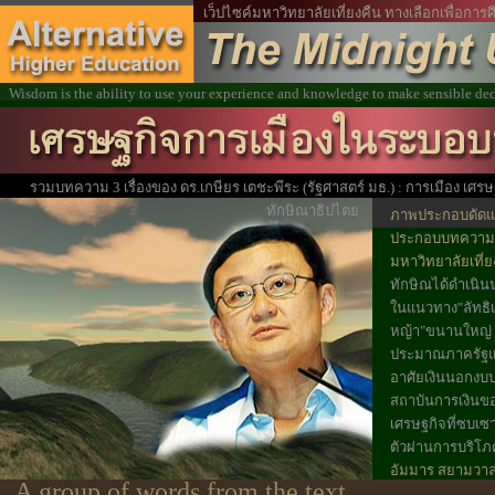
เว็ปไซค์มหาวิทยาลัยเที่ยงคืน ทางเลือกเพื่อก
Wisdom is the ability to use your experience and knowledge to make sensible de
รวมบทความ 3 เรื่องของ ดร.เกษียร เตชะพีระ (รัฐศาสตร์ มธ.) : การเมือง เศรษ
ทักษิณาธิปไตย
ภาพประกอบดัดแปล
ประกอบบทความ
มหาวิทยาลัยเที่
ทักษิณได้ดำเนิ
ในแนวทาง"ลัทธิ
หญ้า"ขนานใหญ่ 
ประมาณภาครัฐ
อาศัยเงินนอกง
สถาบันการเงินขอ
เศรษฐกิจที่ซบเซา
ตัวผ่านการบริโภ
อัมมาร สยามวาล
A group of words from the text
ประเด็นนี้โดยระบุ