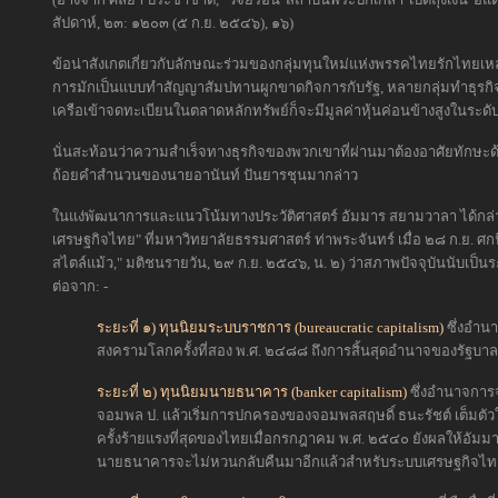
สัปดาห์, ๒๓: ๑๒๐๓ (๕ ก.ย. ๒๕๔๖), ๑๖)
ข้อน่าสังเกตเกี่ยวกับลักษณะร่วมของกลุ่มทุนใหม่แห่งพรรคไทยรักไทยเหล่
การมักเป็นแบบทำสัญญาสัมปทานผูกขาดกิจการกับรัฐ, หลายกลุ่มทำธุรกิจด
เครือเข้าจดทะเบียนในตลาดหลักทรัพย์ก็จะมีมูลค่าหุ้นค่อนข้างสูงในระดับ
นั่นสะท้อนว่าความสำเร็จทางธุรกิจของพวกเขาที่ผ่านมาต้องอาศัยทักษะ
ถ้อยคำสำนวนของนายอานันท์ ปันยารชุนมากล่าว
ในแง่พัฒนาการและแนวโน้มทางประวัติศาสตร์ อัมมาร สยามวาลา ได้กล
เศรษฐกิจไทย" ที่มหาวิทยาลัยธรรมศาสตร์ ท่าพระจันทร์ เมื่อ ๒๘ ก.ย. ศก
สไตล์แม้ว," มติชนรายวัน, ๒๙ ก.ย. ๒๕๔๖, น. ๒) ว่าสภาพปัจจุบันนับเป็
ต่อจาก: -
ระยะที่ ๑) ทุนนิยมระบบราชการ (bureaucratic capitalism)
ซึ่งอำนา
สงครามโลกครั้งที่สอง พ.ศ. ๒๔๘๘ ถึงการสิ้นสุดอำนาจของรัฐบา
ระยะที่ ๒) ทุนนิยมนายธนาคาร (banker capitalism)
ซึ่งอำนาจการจั
จอมพล ป. แล้วเริ่มการปกครองของจอมพลสฤษดิ์ ธนะรัชต์ เต็มตัว
ครั้งร้ายแรงที่สุดของไทยเมื่อกรกฎาคม พ.ศ. ๒๕๔๐ ยังผลให้อั
นายธนาคารจะไม่หวนกลับคืนมาอีกแล้วสำหรับระบบเศรษฐกิจไท