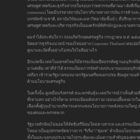
เศรษฐศาสตร์และธุรกิจสากลในรอบกว่าทศวรรษที่ผ่านมา ดังที่เรียก
consensus) โดยมีบรรดาสถาบันโลกาภิบาลทางการเงิน การค้าและก
บรรษัทข้ามชาติ, สถาบันวิจัยและมหาวิทยาลัยชั้นนำ, ที่ปรึกษากา
เศรษฐศาสตร์และบริหารธุรกิจเป็นองครักษ์พิทักษ์กฎและนายตรว
ผมจำได้ประทับใจว่า ก่อนเกิดวิกฤตเศรษฐกิจ กรกฎาคม พ.ศ. 
นิตยสารธุรกิจแนวหน้าของไทยอย่าง Corporate Thailand เคยเอ่ยถ
ดูเบาและปัดทิ้งอย่างไม่สนใจไยดีอย่างไร
อีกแง่หนึ่ง เทคโนแครตไทยก็มีธรรมเนียมยึดบรรทัดฐานอนุรักษ์
มาแต่เดิม เท่าที่จำได้ ธรรมเนียมการจัดทำงบประมาณแบบอนุรัก
เสถียร เข้าร่วมรัฐบาลของนายกรัฐมนตรีพลเอกเปรม ติณสูลานนท์
ด้านนโยบายเศรษฐกิจ
ในครั้งนั้น ดูเหมือนรังสรรค์ ธนะพรพันธุ์จะเคยวิจารณ์ว่าเห็นด้ว
ที่เขาแหก อย่างไรก็ตาม ธรรมเนียมดังกล่าวมาอ่อนเปลี้ยลงมากในร
เลือกตั้งผู้กุมอำนาจบริหารแทรกแซงนโยบายการคลังขนานใหญ่ เพ
ของตนและพรรคพวก
รัฐบาลทักษิณไม่ยอมให้ลัทธิเสรีนิยมใหม่ทางสากล และธรรมเนี
ไทยมาเป็นอุปสรรคขัดขวางการ "ริเริ่ม"/"ทุ่มเท" ดำเนินนโยบา
ทั้งในและนอกงบประมาณไปกระตุ้นและเน้นความสำคัญของตลาด-อ