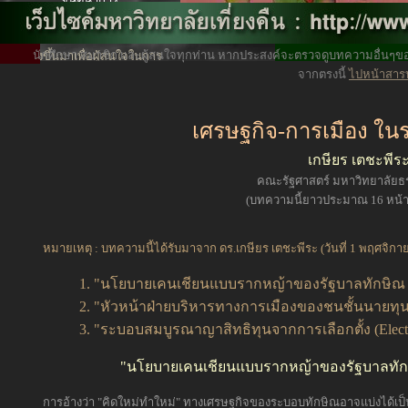
Website ของมหาวิทยาลัยเที่ยง
คืน
นักศึกษา สมาชิก และผู้สนใจทุกท่าน หากประสงค์จะตรวจดูบทความอื่นๆของ
สร้างขึ้นมาเพื่อผู้สนใจในการ
จากตรงนี้
ไปหน้าสาร
ศึกษา
โดยไม่จำกัดคุณวุฒิ
เศรษฐกิจ-การเมือง ใน
เกษียร เตชะพีร
คณะรัฐศาสตร์ มหาวิทยาลัยธ
(บทความนี้ยาวประมาณ 16 หน้
หมายเหตุ : บทความนี้ได้รับมาจาก ดร.เกษียร เตชะพีระ (วันที่ 1 พฤศจิกาย
1. "นโยบายเคนเชียนแบบรากหญ้าของรัฐบาลทักษิณ (G
2. "หัวหน้าฝ่ายบริหารทางการเมืองของชนชั้นนายทุน (C
3. "ระบอบสมบูรณาญาสิทธิทุนจากการเลือกตั้ง (Elected
"นโยบายเคนเชียนแบบรากหญ้าของรัฐบาลทักษิณ
การอ้างว่า "คิดใหม่ทำใหม่" ทางเศรษฐกิจของระบอบทักษิณอาจแบ่งได้เป็น ๒