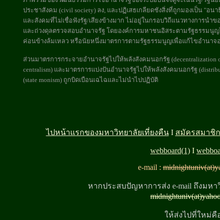
ประชาสังคม (civil society) ลง, และปฏิเสธเกลียดชังสิ่งที่ถูกมองเป็น "อน
และสังคมที่ไม่เชื่อฟังรัฐ/เสียงข้างมาก ไม่อยู่ในกรอบวิถีแนวทางการนำขอ
และถ่วงดุลตรวจสอบอำนาจรัฐ โดยองค์การมหาชนอิสระตามรัฐธรรมนูญไ
ค่อนข้างล้มเหลว หรือนัยหนึ่งมาตรการตามรัฐธรรมนูญเพื่อแก้ไขอำนาจอา
ส่วนมาตรการกระจายอำนาจรัฐไปให้พลังสังคมนอกรัฐ (decentralization of
centralism) และมาตรการแบ่งปันอำนาจรัฐไปให้พลังสังคมนอกรัฐ (distribut
(state monism) ถูกบิดเบือนเฉไฉและไม่นำไปปฏิบัติ
ไปหน้าแรกของมหาวิทยาลัยเที่ยงคืน
I
สมัครสมาชิ
webboard(1)
I
webboa
e-mail :
midnightuniv(at)
หากประสบปัญหาการส่ง e-mail ถึงมหาวิ
midnightuniv(at)yaho
ให้ส่งไปที่ใหม่คื