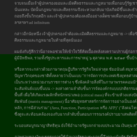
จวบจนเมื่อเจ้าผู้ปกครองยอมละเมิดศีลธรรมและกฎหมายเพื่อกอบกู้รัฐ(ชาติ)
นั่นแหละ บัดนั้นกฎหมายและศีลธรรมจึงจะหวนกลับมาบังเกิดมีขึ้นและธำรงคง
ถอยถึงขั้นวิกฤตอีก และเจ้าผู้ปกครองต้องลงมืออย่างเด็ดขาดเพื่อกอบกู้
ลฯลฯลฯ ad infinitum
กล่าวอีกนัยหนึ่ง เจ้าผู้ปกครองจำต้องละเมิดศีลธรรมและกฎหมาย -> เพื่อรักษา
ศีลธรรมและกฎหมายในท้ายที่สุดนั่นเอง
ผมยังกับรู้สึกว่านี่อาจพอช่วยให้เข้าใจวิธีคิดเบื้องหลังสงครามปราบผู้
ผู้มีอิทธิพล, รวมทั้งรัฐประหารและการฆ่าหมู่ ๖ ตุลาคม พ.ศ. ๒๕๑๙ ขึ้นบ้าง.
หรือหากจะกล่าวด้วยภาษาทฤษฎีบริหารรัฐกิจใหม่ล่าสุด ชัยอนันต์ สมุทวณิ
ปัญหาวิกฤตของชาติทั้งหลายว่าเป็นแบบ "การจัดการประเทศเชิงยุทธศาสตร
เป็นระหว่างหน่วยงานราชการต่าง ๆ ซึ่งฟังคล้ายสิ่งที่ในภาษาพรรคคอมมิว
จะสัมพันธ์แบบขึ้นบน -> ลงล่างตามลำดับชั้นการจัดองค์กรแบบปกติธรรมด
พื้นที่ เพื่อให้เกิดแรงผลักที่หนักหน่วงพอ (critical mass) ที่จะข้ามห้วงแห
สัมพันธ์ (matrix management) นี้อาศัยยุทธศาสตร์การจัดการอย่างเป็นองค์
หลัก, การมีส่วนร่วม" (Area, Function, Participation หรือ AFP)" ("สังคมไ
ซึ่งดูจะสะท้อนคล้องจองกับฉากลำดับขั้นตอนการรณรงค์ปราบยาเสพติดทั้
ระบอบสมบูรณาญาสิทธิทุน ยังใช้อำนาจรัฐแจกจ่ายงบประมาณ เงินทุน สวัส
ภาพรวมของวัฒนธรรมการใช้อำนาจรัฐของระบอบนี้จึงดูจะเน้นรัฐ/รัฐนิย