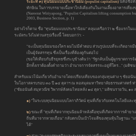
ระยะที่ ๓) ทุนนิยมแบบประชานิยม (populist capitalism)
นี่คือชื่
ทักษิณ ในการบรรยายเนื้อหาใกล้เคียงกันในงานเลี้ยงอาหารเที่ยงข
(Nareerat Wiriyapong, "Populist Capitalism lifting consumption bu
2003, Business Section, p. 1)
อย่างไรก็ตาม ชื่อ "ทุนนิยมแบบประชานิยม" คลุมเครือกว่า ๒ ชื่อแรกในแง
ระมัดระวังไม่ด่วนสรุปเรื่องนี้ โดยบอกว่า: -
"จะเป็นทุนนิยมของใคร ผมไม่มีคำตอบ ส่วนรูปแบบที่จะเกิดอาจมี
เป็นผู้จัดสรรทุน ซึ่งเป็นเรื่องที่ต้องดูกันต่อไป
(ขอให้เทียบกับธีรยุทธซึ่งระบุข้างต้นว่า "รัฐกลับเป็นผู้ผูกขาดการจ
อีกทั้งเราต้องตั้งคำถามว่า อำนาจการจัดสรรจะอยู่ที่ใคร..." (มติช
สำหรับแนวโน้มเกี่ยวกับอำนาจโดยเปรียบเทียบของกลุ่มทุนต่าง ๆ ชัยอนั
ในโอกาสครบรอบ ๓๐ ปี ๑๔ ตุลาฯ ณ หอสมุดมหาวิทยาลัยธรรมศาสตร์ ท่าพระ
("ชัยอนันต์ สมุทวณิช วิพากษ์สังคมไทยหลัง ๑๔ ตุลา," มติชนรายวัน, ๑๐ ส
๑)
"ในระบบทุนนิยมแบบโลกาภิวัตน์ ทุนที่เกี่ยวกับเทคโนโลยีและท
๒)
ขณะที่ "ทุนที่เกิดจากทุนนิยมล้าหลังคือทุนที่เกิดจากการค้ายาเส
ถิ่นที่มาจากหวยเถื่อน" กลับตกเป็นเป้าโจมตีของทุนหุ้นในฐานะ "
ได้"
๓)
ส่วน "ระบบเศรษฐกิจและระบบธนาคารที่เคยเป็นทุนของการปฏิวั