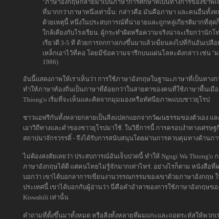
"ภาษาอังกฤษกลายมาเป็นภาษาการศึกษาที่เป็นทางการของข้าพเจ
ที่มากกว่าภาษาหนึ่งเท่านั้น: กล่าวคือ มันคือภาษา และคนอื่นทั
ด้วยเหตุนี้ หนึ่งในประสบการณ์ที่น่าอายและถูกหลู่เกียรติมากที่สุ
ใกล้เคียงกับโรงเรียน. ผู้กระทำผิดหรือความจริงน่าจะเรียกว่านัก
เรียวตี 3-5 ที ด้วยการถกกางเกงขึ้นมาแล้วเฆี่ยนลงไปที่ก้นอันเปล
เหล็กเอาไว้ที่คอ โดยมีข้อความจารึกบนแผ่นโลหะดังกล่าว เช่น "ผม
1986)
อันนี้แสดงภาพให้เราเห็นว่า การใช้ภาษาอังกฤษในฐานะภาษาที่เป็นทาง
ทำให้ภาษาท้องถิ่นเป็นภาษาที่ด้อยกว่าในสายตาของคนที่ใช้ภาษาพื้นเมือง
Thiong'o เริ่มที่จะเห็นและคิดจากมุมมองหรือทัศนียภาพแบบชาวยุโรป
ชาวแอฟริกันทั้งหลายกลายเป็นสิ่งแปลกแยกจากวัฒนธรรมของตัวเอง และนำไปส
เอาวิถีทางและคำของชาวยุโรปมาใช้. ในวิธีการนี้ การครอบงำทางเศรษฐกิ
สถาปนาจักรวรรดิ์ - จึงได้รับการสนับสนุนโดยผ่านการควบคุมทางด้านภ
ไม่ต้องสงสัยเลยว่า ประสบการณ์อันเจ็บปวดนี้ ทำให้ Ngugi Wa Thiong'o กล
ภาษาอังกฤษได้ดี แต่คนไทยไม่รู้จักมากเท่าไหร่. อย่างไรก็ตาม หนังสือที่ผม
บอกว่า เขาได้บอกลาการเขียนงานวรรณกรรมของเขาด้วยภาษาอังกฤษ ในค
ประเทศนี้ เขาได้บอกกับผู้อ่านว่า นี่คือคำอำลาของการใช้ภาษาอังกฤษขอ
Kiswahili เท่านั้น
คำถามที่ตั้งขึ้นมาทั้งหมด หรือสิ่งทั้งหลายที่ผมแกะและถอดระหัสให้พวกเราดู