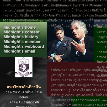
ดอกกล้วยไม้. ความจริงอันนี้เขารู้
ลัทธิอาณานิคมซึ่งครอบคลุมมาถึงเอเชียอาคเนย์ ได้เปลี่ยนแปลงเส้นทางการพ
กันทั้งโลกว่าดอกกล้วยไม้ นั้นหมาย
ไม่มีวันหวนกลับ ปัจจุบันพวกเราส่วนใหญ่มีลักษณะที่เรียกว่า"จิตสำนึกแบบอาณ
ถึงเพศหญิง และในงานจิตรกรรม
mentality)อยู่อย่างค่อนข้างสมบูรณ์ สำนึกของความเป็นไทยของเรา คือสิ่งที่ฝรั่ง
ของ Georgia O'keeffe ดอกกล้วยไม้
ไทย เราเป็นเมืองยิ้ม เขากำหนดอัตลักษณ์ให้เราเรียบร้อยแล้วว่า คนตะวันออกค
คือสัญลักษณ์ทางเพศ(sexual
กริยามารยาทงดงาม มีจิตวิญญาณที่ลึกซึ้ง มีทักษะสูง สิ่งต่างๆเหล่านี้ทั้งหมด ตะ
symbolic) ซึ่งค่อนข้างชัดมาก
กำหนดอัตลักษณ์หรือสร้างวาทกรรมให้กับตะวันออก โดยผ่าน"ลัทธิบูรพนิยม" หรื
ในส่วนข
ทศวรรษ
ปัญญาชน
วัฒนธรร
เป็นเมื
มาครอบ
สำนึกคว
ในส่วนข
of being
สิ่งที่ต้องสังเวย หรือบูชายัญตึกแฟดคู่นี้ก็คื
ภาวะขอ
บูชายัญโดยประเทศอัฟกานิสถาน, และตึกหลั
วัฒนธรร
โดยประเทศอิรัก ปฏิบัติการเกี่ยวกับการบังค
ต่างๆทา
บูชายัญตึกแฟดคู่นี้ ก็คือปฏิบัติการแบบผู้ช
มหาวิทยาลัยเที่ยงคืน
ตัวอย่างเช่นปฏิบัติการที่ได้รับการตั้งชื่อว่
กลางวันเรามองเห็นอะไรได้
ซึ่งเป็นปฏิบัติการทะลุทะลวงเข้าไปในถ้ำซึ่
ชัดเจน
หลบซ่อนตัวของผู้ก่อการร้ายอัลกออิดะ Anaco
แต่กลางคืนเราต้องอาศัย
ใหญ่ที่สุดในทวีปอเมริกา ซึ่งหมายถึงองคชา