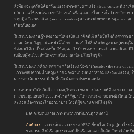
สิ่งที่ผมจะพูดวันนี้คือ "วัฒนธรรมทางสายตา" หรือ visual culture ที่เราเ
เสนอภาพให้เราเห็นว่าเรา"อ้าแขน" หรือพูดอย่างไม่เกรงใจว่า เรา"ถ่างขา"
ทฤษฎีหลังอาณานิคม(post colonialism) และแนวคิดเพศสภาพ(gender)ม
เกี่ยวกับเอเปค"
ในส่วนของทฤษฎีหลังอาณานิคม เป็นแนวคิดที่เพิ่งเกิดขึ้นไม่กี่ทศวรรษม
อาณานิคม ปัญญาชนเหล่านี้ได้พยายามเข้าไปสืบค้นข้อมูลต่างๆ(texts)ในเชิ
ที่สังคมได้ตกเป็นเมืองขึ้น มีข้อมูลอะไรบ้างของประเทศเจ้าอาณานิคม 
เปลี่ยนผู้คนไปสู่สำนึกความเป็นอาณานิคมโดยไม่รู้ตัว
ในส่วนของแนวคิดเพศสภาพ หรือเรื่องหญิง-ชาย(gender - the state of being ma
- ภาวะของความเป็นหญิง-ชาย มองผ่านบริบททางสังคมและวัฒนธรรม) ในที
ต่างๆทางวัฒนธรรมที่เกิดขึ้นในช่วงการประชุมเอเปค
การสนทนากันในวันนี้ จะวางอยู่ในกรอบของการวิเคราะห์ที่มองมาจากแนว
การประชุมเอเปคในประเทศไทยที่รัฐบาลได้ลงทุนจัดงานอย่างยิ่งใหญ่ โ
สะท้อนเรื่องราวอะไรออกมาบ้าง โดยที่ผู้จัดงานครั้งนี้ไม่รู้ตัว
ผลขอเริ่มต้นลำดับภาพที่พวกเราเห็นกันทุกคนดังนี้…
อันดับแรก,
เราจะเห็นว่าภาพของ APEC ที่คนไทยรับรู้อยู่ทุกวี่ทุ
ชลมารค ซึ่งมีเรือสุพรรณหงษ์เป็นเรือเอกและเป็นสัญลักษณ์สำหรับง