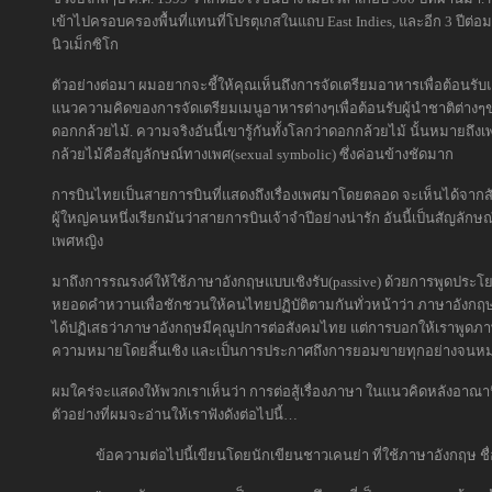
เข้าไปครอบครองพื้นที่แทนที่โปรตุเกสในแถบ East Indies, และอีก 3 ปีต่
นิวเม็กซิโก
ตัวอย่างต่อมา ผมอยากจะชี้ให้คุณเห็นถึงการจัดเตรียมอาหารเพื่อต้อนรับ
แนวความคิดของการจัดเตรียมเมนูอาหารต่างๆเพื่อต้อนรับผู้นำชาติต่าง
ดอกกล้วยไม้. ความจริงอันนี้เขารู้กันทั้งโลกว่าดอกกล้วยไม้ นั้นหมายถ
กล้วยไม้คือสัญลักษณ์ทางเพศ(sexual symbolic) ซึ่งค่อนข้างชัดมาก
การบินไทยเป็นสายการบินที่แสดงถึงเรื่องเพศมาโดยตลอด จะเห็นได้จากสัญ
ผู้ใหญ่คนหนึ่งเรียกมันว่าสายการบินเจ้าจำปีอย่างน่ารัก อันนี้เป็นสัญ
เพศหญิง
มาถึงการรณรงค์ให้ใช้ภาษาอังกฤษแบบเชิงรับ(passive) ด้วยการพูดประโยค
หยอดคำหวานเพื่อชักชวนให้คนไทยปฏิบัติตามกันทั่วหน้าว่า ภาษาอังกฤษส
ได้ปฏิเสธว่าภาษาอังกฤษมีคุณูปการต่อสังคมไทย แต่การบอกให้เราพูดภาษา
ความหมายโดยสิ้นเชิง และเป็นการประกาศถึงการยอมขายทุกอย่างจนห
ผมใคร่จะแสดงให้พวกเราเห็นว่า การต่อสู้เรื่องภาษา ในแนวคิดหลังอาณานิค
ตัวอย่างที่ผมจะอ่านให้เราฟังดังต่อไปนี้…
ข้อความต่อไปนี้เขียนโดยนักเขียนชาวเคนย่า ที่ใช้ภาษาอังกฤษ ชื่