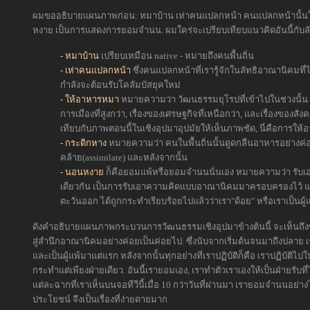
ผมขออธิบายแผนภาพก่อน: หมาบ้าน เห่าคนแปลกหน้า คนแปลกหน้านั้นใ
หงาย เป็นการแสดงการยอมจำนน. ผมใคร่จะเปรียบเทียบแนวคิดอันนี้กับล
- หมาบ้าน
เปรียบเหมือน native - หมายถึงคนพื้นถิ่น
- เห่าคนแปลกหน้า
ซึ่งคนแปลกหน้าที่เรารู้จักในลัทธิอาณานิคมที่ไป
กำลังจะต้อนรับโคลัมบัสยุคใหม่
- ให้อาหารหมา
หมายความว่า วัฒนธรรมยุโรปที่เข้าไปในช่วงนั้น ถื
การเมืองที่สูงกว่า, เรื่องของเศรษฐกิจที่เหนือกว่า, และเรื่องของสัง
เทียบกับภาพตอนนี้ในเชิงอุปมาอุปมัยให้เห็นภาพชัด, นี่คือการให
- กระดิกหาง
หมายความว่า คนในพื้นถิ่นนั้นดูดกลืนอาหารอย่างค่
คล้าย(assimilate) และหลังจากนั้น
- นอนหงาย
ก็คือยอมแพ้หรือยอมจำนนนั่นเอง หมายความว่า รับเอ
เดียวกัน เป็นการรับเอาความคิดแบบอาณานิคมมาครอบครองไว้ และรู
ตะวันออก ได้ถูกกระทำเรียบร้อยไปแล้วว่าเรา"ด้อย" หรือเราเป็นผู้แ
ดังคำอธิบายแผนภาพกระบวนการวัฒนธรรมเชิงอุปมาข้างต้นนี้ จะเห็นถึ
สู่สำนึกอาณานิคมอย่างค่อยเป็นค่อยไป. ซึ่งนับจากเริ่มต้นจนมาถึงปลาย เร
และเป็นผู้แพ้มาแต่แรก หลังจากนั้นทุกอย่างที่เราปฏิบัติก็คือ เราปฏิบัต
กระทำแต่เพียงฝ่ายเดียว. อันนี้เรายอมเอง, เราทำตัวเราเองให้เป็นฝ่ายรับท
แต่ละฉากที่เราเห็นบนจอทีวีนี้เมื่อ 10 กว่าวันที่ผ่านมา เรายอมจำนนอย่
ประโยชน์ จึงเป็นเรื่องที่ง่ายดายมาก