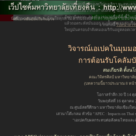
จินตนาการ
ขนาดใหญ่ที่สุดของทวีปอเมริกา ทะลุทะลวงเ
Website ของมหาวิทยาลัยเที่ยง
ต้องสงสัยเลยว่ากองกำลังสหรัฐฯมองว่ามัน
คืน
อัฟกานิสถาน. ลองพิจารณาดูชื่อที่ตั้งนี้ใน
นักศึกษา สมาชิก และผู้สนใจทุกท่าน หากประสงค์จะตรวจดูบทความอื่นๆของ
สร้างขึ้นมาเพื่อผู้สนใจในการ
แล้วถอดระหัสมันออก จะเห็นชัดเจนว่า เรื่อ
จากตรงนี้
ไปหน้าสาร
ศึกษา
ใหญ่มันครอบงำสังคมอเมริกันอยู่ตลอดเวล
โดยไม่จำกัดคุณวุฒิ
วิจารณ์เอเปคในมุมม
การต้อนรับโคลัมบั
สมเกียรติ ตั้งน
คณะวิจิตรศิลป์ มหาวิทยาลัย
(บทความนี้ยาวประมาณ 8 หน้
โอกาสรำลึก 30 ปี 14 ต
วันพฤหัสที่ 16 ตุลาคม
ณ ศูนย์สตรีศึกษา มหาวิทยาลัยเชียงใหม่
เสวนาโต๊ะกลม หัวข้อ “APEC : Impacts on Thai s
“เอเปคกับผลกระทบต่อสังคมไทยและส