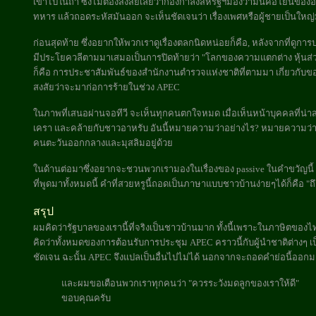
เข้าไปในถ้ำ ซึ่งไม่ต้องสงสัยเลยว่ากองกำลังสหรัฐฯมองว่ามันคือโยนีของอัฟ
ทหาร แล้วถอดระหัสมันออก จะเห็นชัดเจนว่า เรื่องเพศหรือผู้ชายเป็นใหญ
ก่อนสุดท้าย ซึ่งอยากให้พวกเราดูเรื่องตลกนิดหน่อยก็คือ, หลังจากที่ดูกา
มีประโยควลีตามมาเสมอเป็นการปิดท้ายว่า "โลกของความแตกต่าง หุ้นส่วนแ
ก็คือ การประชาสัมพันธ์ของสำนักงานตำรวจแห่งชาติที่ตามมา เกี่ยวกับ
สงสัยว่าจะมาก่อการร้ายในช่วง APEC
ในภาพที่เสนอผ่านจอทีวี จะเห็นทุกคนตกใจหมด เมื่อเห็นหน้าบุคคลที่น่าสง
เครา และคล้ายกับชาวอาหรับ อันนี้หมายความว่าอย่างไร? หมายความว่า 
คนตะวันออกกลางและมุสลิมอยู่ด้วย
ในด้านต่อมาซึ่งอยากจะชวนพวกเรามองในเรื่องของ passive ในคำขวัญนี้
ที่พูดมาทั้งหมดนี้ คำที่สวยหรูนี้ถอดเป็นภาษาแบบชาวบ้านง่ายๆได้ก็คือ "ถึ
สรุป
ผมคิดว่ารัฐบาลของเรานี้ที่จริงเป็นชาวบ้านมาก ทั้งนี้เพราะในภาษิตของไทยเ
คิดว่าทั้งหมดของการต้อนรับการประชุม APEC คราวนี้กับผู้นำชาติต่างๆ เป็น
ชัดเจน ฉะนั้น APEC จึงแปลเป็นอื่นไปไม่ได้ นอกจากจะถอดคำย่อนี้ออกมาว่
และผมขอเตือนพวกเราทุกคนว่า "ควรระวังมดลูกของเราให้ดี"
ขอบคุณครับ