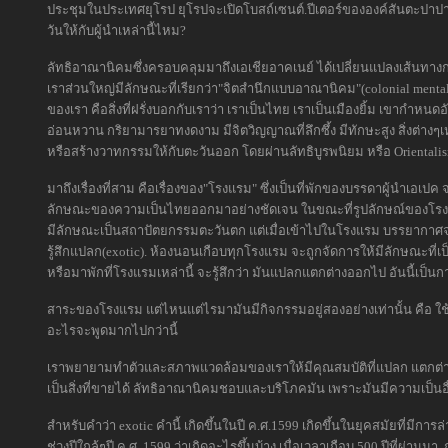
ประชุมในประเทศยุโรป ยุโรปจะเปิดโบสถ์เซนต์.ปีเตอร์ขององค์สันตะปาป
วันให้กับผู้นำเหล่านี้ไหม?
ลัทธิอาณานิคมซึ่งครอบคลุมมาถึงเอเชียอาคเนย์ ได้เปลี่ยนแปลงเส้นทาง
เราส่วนใหญ่มีลักษณะที่เรียกว่า"จิตสำนึกแบบอาณานิคม"(colonial menta
ของเรา คือสิ่งที่ฝรั่งบอกกับเราว่า เราเป็นไทย เราเป็นเมืองยิ้ม เขากำหน
อ่อนหวาน กริยามารยาทงดงาม มีจิตวิญญาณที่ลึกซึ้ง มีทักษะสูง สิ่งต่างๆ
หรือสร้างวาทกรรมให้กับตะวันออก โดยผ่านลัทธิบูรพนิยม หรือ Orientali
มาถึงเรื่องที่สาม คือเรื่องของ"โรงแรม" ซึ่งเป็นที่พักของบรรดาผู้นำเอเปค 
ลักษณะของความเป็นไทยออกมาอย่างชัดเจน ในขณะที่รูปลักษณ์ของโรงแร
มีลักษณะเป็นสถาปัตยกรรมตะวันตก แต่เมื่อเข้าไปในโรงแรม บรรยากาศจะ
รู้สึกแปลก(exotic). ห้องนอนเกือบทุกโรงแรม จะถูกจัดการให้มีลักษณะที่เป็
หรือมาพักที่โรงแรมเหล่านี้ จะรู้สึกว่า มันแปลกแตกต่างออกไป อันนี้เป็น
สาระของโรงแรม แต่ไหนแต่ไรมามันมีกิจกรรมอยู่สองอย่างเท่านั้น คือ ใช้เป
อะไรจะพูดมากไปกว่านี้
เราพยายามทำตัวและสภาพแวดล้อมของเราให้มีคุณสมบัติที่แปลก แตกต่
เป็นสิ่งที่ขายได้ ลัทธิอาณานิคมชอบและบริโภคมัน เพราะมันมีความเป็นอ
สำหรับคำว่า exotic คำนี้ เกิดขึ้นในปี ค.ศ.1599 เกิดขึ้นในยุคสมัยที
ช่วงปีใกล้ๆปี ค.ศ. 1599 ว่าเกิดอะไรขึ้นบ้าง เมื่อเวลาเกือบ 500 ปีที่ผ่านมา