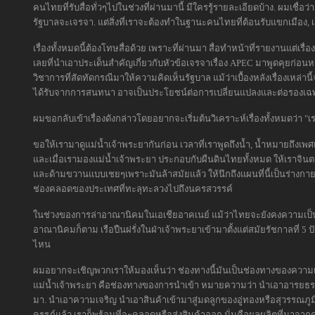
คนไทยที่รับสื่อทั่วๆไปในช่วงที่ผ่านมานี้ มีใครรู้รายละเอียดบ้าง. ผมเชื่อว่า
รัฐบาลจะเจรจา. แต่สิ่งที่เราจะต้องทำในฐานะคนไทยที่ต้อนรับแขกเมือง, 
เรื่องทั้งหมดนี้ต้องโทษสื่อด้วย เพราะที่ผ่านมา สื่อทำหน้าที่รายงานแต่เร
เลยที่นำเอาประเด็นสำคัญเกี่ยวกับหัวข้อเจรจาเรื่อง APEC มาพูดคุยก่อนหน้า
วิชาการที่สัดทัดกรณีมาให้ความคิดเห็นรัฐบาล แม้ว่าเบื้องหลังเรื่องเหล่าน
ได้รับจากการสนทนา อาจเป็นประโยชน์ต่อการเปลี่ยนแปลงและต่อรองเฉ
ผมขอกลับเข้าเรื่องดังกล่าวโดยอยากจะเริ่มต้นวิเคราะห์เรื่องทั้งหมดว่า 
ขอให้เรามาดูแม่น้ำเจ้าพระยากันก่อน เวลาที่เราพูดถึงน้ำ, น้ำหมายถึงเพศแ
และเมื่อเรามองแม่น้ำเจ้าพระยา ประกอบกับผืนดินไทยทั้งหมด ให้เราจิ
และด้ามขวานแบบเชยๆเพราะมันล้าสมัยแล้ว ให้นึกถึงแผนที่นี้เป็นร่างกาย
ช่องคลอดของประเทศที่ทะลุทะลวงไปถึงนครสวรรค์
ในช่วงของการล่าอาณานิคมในเอเชียอาคเนย์ แม้ว่าไทยจะยังคงความเป็นอ
อาณานิคมก็ตาม เรือปืนฝรั่งในฝ่าเจ้าพระยาเข้ามาตั้งแต่สมัยรัชกาลที่ 5 ป
ไหน
ผมอยากจะเชิญพวกเราให้มองเห็นว่า ช่องทางนี้มันเป็นช่องทางของความเชื
แม่น้ำเจ้าพระยา คือช่องทางของการนำเข้า หมายความว่า นำเอาอารยธ
มา. นำเอาความเจริญ นำเอาสินค้าเข้ามาสู่มดลูกของอู่ทองหรือสุวรรณภูมิน
ครรภ์แล้ว เราก็พร้อมที่จะคลอดหรือส่งสินค้าออก นั่นคือผลผลิตที่มาจาก