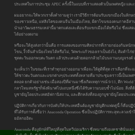
ประเทศในการประชุม APEC ครั้งนี้ในแบบที่เราแสดงตัวเป็นเพศหญิง และเร
ผมอยากจะให้พวกเราตั้งคำถามดูว่า เรามีวิธีการต้อนรับแขกเมืองในลักษณะ
ของชาวเหนือ, แห่สิงโตของคนจีนในเมืองไทย, ผีตาโขนของคนภาคอีสา
นำเอาวัฒนธรรมเหล่านี้มาตกแต่งและต้อนรับแขกเมืองได้หรือไม่ ซึ่
ได้อย่างงดงาม
หรือจะให้สูงส่งกว่านั้นคือ การแสดงของกรมศิลปากรที่เรายกย่องกันหนั
โขน, งิ้วจีนสำเนียงไทยได้หรือไม่, วัดพระแก้วของเราเป็นยังไง, ส้มตำไก่ย่
ชุดตะวันออกพบตะวันตก แล้วประเคนด้วยดอกกล้วยไม้บนจานเบญจรงค์ เพื่
จะเห็นว่า ในขณะที่เราทำทุกอย่างออกมาเพื่อจะให้ดูดีที่สุด เราเลือกที
ให้ชาวตะวันตกและแขกต่างๆประเทศทั้งหลายที่มาประชุมคราวนี้เป็นเพ
ตลอด ยกตัวอย่างเช่น เมื่อสองปีที่ผ่านมาซึ่งเกิดเหตุการณ์ 9/11, ตึก Wo
กลาโหมสหรัฐฯก็พังพินาศไปแถบหนึ่งซึ่งได้รับความบอบช้ำไม่น้อย. สิ่งที่ต้อ
บูชายัญโดยประเทศอัฟกานิสถาน, และตึกหลังที่สองถูกบูชายัญโดยประเทศ
ปฏิบัติการเกี่ยวกับการบังคับให้ประเทศอื่นต้องบูชายัญตึกแฟดคู่นี้ ก็คือปฏ
ที่ได้รับการตั้งชื่อว่า Anaconda Operation ซึ่งเป็นปฏิบัติการทะลุทะลวงเข
ยอัลกออิดะ
Anaconda คืองูยักษ์ที่ใหญ่ที่สุดในทวีปอเมริกา ซึ่งหมายถึงองคชาตินั่น