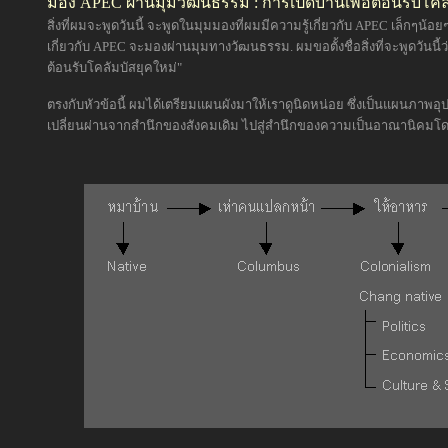
มอง APEC ผ่านมุมวัฒนธรรม : การเปิดบ้านเพื่อต้อนรับโคล
สิ่งที่ผมจะพูดวันนี้ จะพูดในมุมมองที่ผมมีความรู้เกี่ยวกับ APEC เล็กๆน้อยๆ ต
เกี่ยวกับ APEC จะมองผ่านมุมทางวัฒนธรรม. ผมขอตั้งชื่อสิ่งที่จะพูดวันนี
ต้อนรับโคลัมบัสยุคใหม่"
ตรงกับหัวข้อนี้ ผมได้เตรียมแผนผังมาให้เราดูนิดหน่อย ซึ่งเป็นแผนภา
เปลี่ยนผ่านจากสำนึกของสังคมเดิม ไปสู่สำนึกของความเป็นอาณานิคมโดยไม่