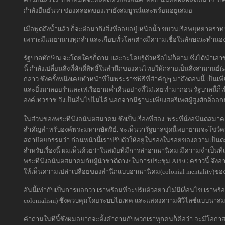
กำลังยืนยันว่า ช่องคลอดของเรายังสมบูรณ์และพร้อมอยู่เสมอ
เมื่อพูดถึงน้ำแล้ว ก็จะต่อมาถึงสิ่งที่ลอยอยู่เหนือน้ำ ขบวนเรือพยุหยาตรา
เพราะมีแม่ย่านางทุกลำ และเกือบทั่วโลกต่างมีความเชื่อในลักษณะทำนองเ
รัฐบาลทักษิณ จะโดยใครก็ตาม และจะโดยรู้ตัวหรือไม่ก็ตาม ซึ่งได้นำเ
นี้ กำลังเปลี่ยนสิ่งที่ศักดิ์สิทธิ์ในสำนึกของคนไทยให้กลายเป็นสิ่งสามานย์(
กล่าว ซึ่งครั้งหนึ่งเคยทำหน้าที่ในพระราชพิธีที่สำคัญๆ มาถึงตอนนี้ เป็น
และยิ่งมาลอยรำและเห่เรือยามค่ำคืนอย่างที่ไม่เคยทำมาก่อน รัฐบาลนี้ก็ทำ
องค์เทวราช จึงเป็นอื่นไปไม่ได้ นอกจากมีฐานะเพียงสตรีเพศผู้สูงศักดิ์ออกม
ในส่วนของพระที่นั่งอนันตสมาคม ซึ่งเป็นเรื่องที่สอง. พระที่นั่งอนันตสมาคม
สำคัญสำหรับองค์พระมหากษัตริย์. จะเห็นว่ารัฐบาลชุดนี้พยายามจะโชว์
สถาปัตยกรรมว่า ก่อนหน้านี้เราปรับตัวให้อยู่ในร่องในรอยของความเป็
สำหรับเรื่องนี้ ผมเห็นด้วยว่าในสมัยที่มีการล่าอาณานิคม มีความจำเป็นที่เ
พระที่นั่งอนันตสมาคมกับผู้นำชาติต่างๆในการประชุม APEC คราวนี้ จึ
ให้เห็นความเปล่าเปลือยของสำนึกแบบอาณานิคม(colonial mentality)ขอ
อันนี้เท่ากับเป็นการบอกว่า เราพร้อมที่จะปรับตัวอย่างไม่มีเงื่อนไข เ
colonialism) ซึ่งควบคุมโดยระบบไฮเทค และแสดงความศิวิไลซ์แบบน่าสมเ
คำถามในที่นี้ซึ่งผมอยากจะตั้งคำถามกับพวกเราทุกคนก็คือว่า จะมีโอกาส