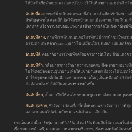
ได้บั่นหัวเรือจำลองสุพรรณหงษ์ไปวางไว้ในที่สาธารณะอย่างไร โดย
อันดับที่สอง,
พระที่นั่งอนันตสมาคม ซึ่งไม่เคยเปิดต้อนรับใครมาแล้
สำคัญๆเท่านั้น ตอนนี้ก็เปิดให้แขกบ้านแขกเมืองมาชมโดยมีนัยะ
เลิกทาส หรือการปลดปล่อยแรงงาน เข้าสู่การผลิตในเชิงพาณิชย์ที่
อันดับที่สาม,
ภาพที่เราเห็นกันบนจอโทรทัศน์ มีการนำชมโรงแรมที่ผ
ธรรมดา-ประหลาด(exotic)มาก ไม่เหมือนใคร, แปลก, เป็นเอกลัก
อันดับที่สี่,
ต่อมาก็อาหารไทยที่จัดโดยครัวการบินไทย ด้วยแนวค
อันดับที่ห้า,
ก็คือมาตรการรักษาความปลอดภัย ซึ่งพยายามอย่างที่สุดท
ไม่ให้ดังเมื่อขบวนผู้นำผ่าน เพื่อให้แขกบ้านแขกเมืองจะได้ไม่ตกใ
ทำให้กรุงเทพฯที่เป็นเมืองมหานครขนาดใหญ่เป็นเหมือนกับ"รีสอร์ท
ข้อต่อมาคือ ทำให้มีวันหยุดราชการเกิดขึ้น
อันดับที่หก,
เป็นการฝึกให้คนไทยทุกคนพูดภาษาอังกฤษแบบ passive 
อันดับสุดท้าย,
ซึ่งจัดการก่อนเรื่องใดทั้งหมด เพราะจัดการง่ายที่ส
ออกจากถนนไปพร้อมกับหมาจรจัดในเวลาเดียวกัน
ประเด็นเหล่านี้ เรารับรู้ผ่านจอทีวี 85%, ส่วน 15% ที่ผมคิดให้คะแนนในฝ่
เรื่องเขตการค้าเสรี, ความหลากหลายทางชีวภาพ, เรื่องของทรัพย์สินทาง