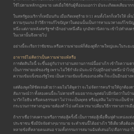
ใช้ไปตามหลักกฎหมาย แต่เมื่อใช้กับผู้ที่อ่อนแอกว่า มันจะเกิดผลเสียมาก
ในสหรัฐอเมริกาก็เหมือนกัน เมื่อเกิดเหตุร้าย 9/11 คนทั้งโลกก็เทใจให้ เ
ความรุนแรง ถ้าวิธีการแก้ไขปัญหาในตอนนั้นเป็นการหาแนวทางแก้ไขปัญห
หนึ่ง แต่ภายหลังสหรัฐฯทำอีกอย่างหนึ่งคือ บุกอัฟกานิสถาน เข้าไปทำสง
ในเวลานั้นจึงหายไป
อย่างนี้จะเรียกว่าชัยชนะหรือความพ่ายแพ้ก็ต้องดูที่ภาพใหญ่และในระยะ
อาจารย์ไม่คิดว่าเป็นความพ่ายแพ้หรือ
การตัดสินใจนี้ จะขึ้นอยู่กับว่าเราอ่านสถานการณ์นี้อย่างไร เข้าใจความตาย
เป็นการพ่ายแพ้ของรัฐ เพราะไม่ใช้กำลัง มันจะนำไปสู่อีกอย่างหนึ่ง นำไปสู่
ความเข้มแข็งของรัฐไทย เป็นความเข้มแข็งของกองทัพ ก็จะเป็นอีกอย่างหนึ
แต่ต้องพูดให้ชัดเจนด้วยว่า ผมไม่ได้พูดว่า จะไม่จัดการคนร้ายให้ถูกต้อ
สัมภาษณ์ว่า ทั้งสองคนนี้จะไม่ตายฟรี ผมอยากจะพูดต่อไปอีกนิดว่าในบ้านเมื
นาวิกโยธิน หรือคนธรรมดา ไม่ว่าจะเป็นพุทธ หรือมุสลิม ไม่ว่าจะเป็นข้า
กระบวนการทางกฎหมายต้องทำไป แต่ไม่ควรมาเปลี่ยนวิธีการทางการเมื
ถ้าเราเชื่อว่าสงครามหรือการต่อสู้ครั้งนี้ เป็นการต่อสู้เพื่อฟื้นฟูตำแหน่งแ
ประชาชน ซึ่งมีปัจจัยต่างๆมากมาย จะทำเช่นนี้ได้อย่างไร วิธีเดียวคือต้องห
หลายข้อที่หลายคนเสนอ รวมทั้งกรรมการสมานฉันท์เสนอไป คือการเอาใจเข