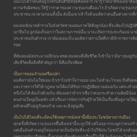
เป็นไปได้ว่าคนที่อยู่ใกล้กับสันติวิธีที่สุดคือทหาร เขารู้ว่าหน้าที่ของเขา
ความรับผิดชอบ ให้รู้ว่าราคาของความรุนแรงคืออะไร ถ้าเกิดความรุนแรงขึ
ประชาชน เขาตายก่อนทั้งนั้น ดังนั้นเขาเข้าใจดี ผมคิดว่าคนอื่นต่างหากที่เข
ผมเคยฟังนายตำรวจในจังหวัดชายแดนภาคใต้สั่งลูกน้อง ที่จะต้องไปปฏิบัติห
เอาปืนไป ลูกน้องก็บอกว่าในสถานการณ์นั้น น่าจะเกิดการปะทะกันแน่ นายตำ
ประชาชนกับตำรวจ เราต้องยอมเจ็บ ผมคิดว่าตราบใดที่เรามีข้าราชการคิดแบ
รอด
ที่ตันหยงมัสประมาณปีก่อน ตชด.สองคนที่เสียชีวิต ก็เข้าใจว่ามีอาวุธอยู่กั
เสียชีวิตเพื่อสิ่งที่สำคัญกว่า นี่คือเกียรติยศ
เป็นการยอมจำนนหรือเปล่า
ผมคิดว่ามันไม่ใช่ยอม ถ้าเราไปเข้าใจว่ายอม และไม่ทำอะไรเลย ถึงที่สุ
และราชการให้ได้ กฎหมายก็ต้องได้รับการปฏิบัติอย่างเสมอกัน แต่จะทำอย่
หนึ่งไม่ได้ ต้องไปด้วยกัน เพียงแต่ว่าถ้าเราเชื่อว่าคนกระทำความผิดมีน้อย
คนส่วนใหญ่เป็นหลัก แล้วเรื่องการจัดการกับผู้ร้ายให้เป็นเรื่องที่อยู่ภายใ
ผลักคนดีไปอยู่กับคนร้าย และจะยิ่งสูญเสีย
เป็นไปได้ไหมที่จะมีคนใช้เหตุการณ์เหล่านี้เพื่อประโยชน์ทางการเมือง
ทุกครั้งที่เกิดความรุนแรงขึ้นสิ่งเหล่านี้จะถูกใช้ แต่ไม่อยากจะพูดว่าคนสร
แต่เมื่อมันดำรงอยู่ก็ย่อมกลายเป็นปัจจัยที่จะนำไปใช้ประโยชน์ได้ ยกตัว
เหตุการณ์มาถึงขณะนี้ พวกเขาก็คงต้องเอาเรื่องนี้ไปใช้ จะนั่งเฉยๆ ไปทำไม มีใ