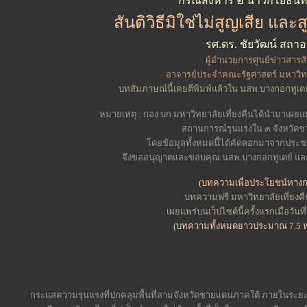
กรณีสังหาร ๒ นาวิกโยธินที
สันติวิธีมิใช่ไม่สูญเสีย และ
ร
ศ.ดร. ชัยวัฒน์ สถาอ
ผู้อำนวยการศูนย์ข่าวสารส
อาจารย์ประจำคณะรัฐศาสตร์ มหาวิท
บทสัมภาษณ์นี้เคยตีพิมพ์แล้วใน นสพ.บางกอกทูเดย์
หมายเหตุ : กอง บก.มหาวิทยาลัยเที่ยงคืนได้นำมาเผยแพร
สถานการณ์รุนแรงใน ๓ จังหวัด
โดยข้อมูลทั้งหมดนี้ได้คัดลอกมาจากประช
จึงขออนุญาตและขอบคุณ นสพ.บางกอกทูเดย์ และ ป
(บทความเพื่อประโยชน์ทางก
บทความฟรี มหาวิทยาลัยเที่ยงคืน
เผยแพร่บนเว็ปไซต์นี้ครั้งแรกเมื่อวั
(บทความทั้งหมดยาวประมาณ 7.5 
กระแสความรุนแรงที่ปกคลุมพื้นที่สามจังหวัดชายแดนภาคใต้ ภายในระยะเว