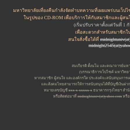
มหาวิทยาลัยเที่ยงคืนกำลังจัดทำบทความที่เผยแพร่บนเว็ปไซค
ในรูปของ CD-ROM เพื่อบริการให้กับสมาชิกและผู้สน
(เริ่มปรับราคาตั้งแต่วันที่ 1
เพื่อสะดวกสำหรับสมาชิกใ
สนใจสั่งซื้อได้ที่
midnightuniv(a
midnight2545(at)yah
สมเกียรติ ตั้งนโม และคณาจารย์มหาว
(บรรณาธิการเว็ปไซค์ มหาวิทยาล
หากสมาชิก ผู้สนใจ และองค์กรใด ประสงค์จะสนับสนุนการเผย
และสังคมไทยสามารถให้การสนับสนุนได้ที่บัญชีเงินฝาก
หมายเลขบัญชี
xxx-x-xxxxx-x
ธนาคารกรุงไทยฯ สำนัก
หรือติดต่อมาที่
midnightuniv(at)yahoo.com
หรื