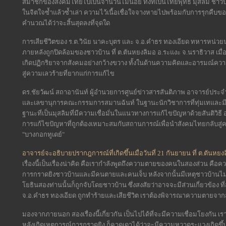
สมาชิกของสังคมไทยไปเป็นจำนวนไม่น้อย ทั้งที่เป็นไทยพุทธ มุสลิม ชาว
ในจิตใจซ้ำแล้วซ้ำเล่า ความไว้เนื้อเชื่อใจจางหายไปพร้อมกับการรุกคืบ
คำนวณได้ว่าจะสิ้นสุดลงที่จุดใด
การเสียชีวิตของ ร.ต.วินัย นาคะบุตร และ จ.อ.คำธร ทองเอียด ทหารหน่วย
ภายหลังถูกปิดล้อมของชาวบ้าน ที่ ต.ตันหยงลิมอ อ.ระแงะ จ.นราธิวาส เมื่
เกิดปฏิกริยาจากสังคมอย่างกว้างขวาง ทั้งในด้านความคิดและอารมณ์ค
สู่ความเลวร้ายที่ยากแก่การแก้ไข
ดร.ชัยวัฒน์ สถาอานันท์ ผู้อำนวยการศูนย์ข่าวสารสันติภาพ อาจารย์ปร
และเลขานุการคณะกรรมการสมานฉันท์ ในฐานะนักวิชาการที่ทุ่มเทและ
ฐานะที่เป็นมุสลิมที่มีความเชื่อมั่นในแนวทางการแก้ไขปัญหาด้วยสันติวิธี
การแก้ไขปัญหาที่ถูกต้องเหมาะสมกับสถานการณ์เพื่อนำสังคมไทยกลับสู่คว
"บางกอกทูเดย์"
อาจารย์จะอธิบายปรากฎการณ์ที่เกิดขึ้นเมื่อวันที่ 21 กันยายน ที่ ต.ตันห
เรื่องนี้เป็นเรื่องน่าคิด คือเรากำลังพูดถึงความตายของคนในสองส่วน คือค
การกราดยิงชาวบ้านและมีคนตายและคนเจ็บ หลังจากนั้นมีเหตุชาวบ้านไม
โยธินสองท่านนั้นก็ถูกจับโดยชาวบ้าน ซึ่งสงสัยว่าอาจจะมีส่วนเกี่ยวข้อง ที
จ.อ.คำธร ทองเอียด ถูกทำร้ายและเสียชีวิต เราต้องพิจารณาความตายจากส
มองจากภายนอก สองเรื่องนี้เกี่ยวกัน เป็นไปได้ที่จะมีความเชื่อมโยงกัน 
หลังเกิดเหตุการณ์การกราดยิง ก็คาดเดาได้ว่าจะมีความหวาดระแวงเกิดข