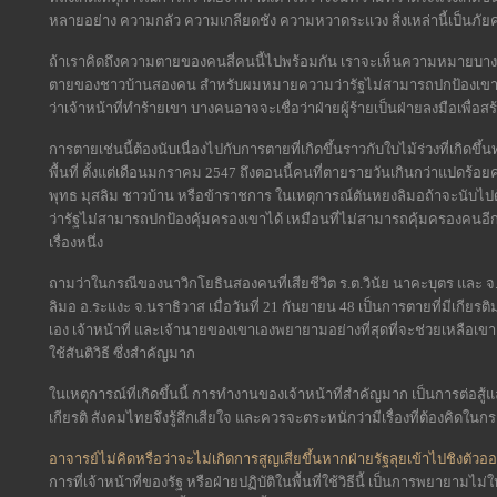
หลายอย่าง ความกลัว ความเกลียดชัง ความหวาดระแวง สิ่งเหล่านี้เป็นภัยค
ถ้าเราคิดถึงความตายของคนสี่คนนี้ไปพร้อมกัน เราจะเห็นความหมายบางอ
ตายของชาวบ้านสองคน สำหรับผมหมายความว่ารัฐไม่สามารถปกป้องเขาได
ว่าเจ้าหน้าที่ทำร้ายเขา บางคนอาจจะเชื่อว่าฝ่ายผู้ร้ายเป็นฝ่ายลงมือเพื่อ
การตายเช่นนี้ต้องนับเนื่องไปกับการตายที่เกิดขึ้นราวกับใบไม้ร่วงที่เกิดขึ
พื้นที่ ตั้งแต่เดือนมกราคม 2547 ถึงตอนนี้คนที่ตายรายวันเกินกว่าแปดร้อยคน
พุทธ มุสลิม ชาวบ้าน หรือข้าราชการ ในเหตุการณ์ตันหยงลิมอถ้าจะนับไปด
ว่ารัฐไม่สามารถปกป้องคุ้มครองเขาได้ เหมือนที่ไม่สามารถคุ้มครองคนอีกแป
เรื่องหนึ่ง
ถามว่าในกรณีของนาวิกโยธินสองคนที่เสียชีวิต ร.ต.วินัย นาคะบุตร และ จ
ลิมอ อ.ระแงะ จ.นราธิวาส เมื่อวันที่ 21 กันยายน 48 เป็นการตายที่มีเกียรต
เอง เจ้าหน้าที่ และเจ้านายของเขาเองพยายามอย่างที่สุดที่จะช่วยเหลือ
ใช้สันติวิธี ซึ่งสำคัญมาก
ในเหตุการณ์ที่เกิดขึ้นนี้ การทำงานของเจ้าหน้าที่สำคัญมาก เป็นการต่อสู้
เกียรติ สังคมไทยจึงรู้สึกเสียใจ และควรจะตระหนักว่ามีเรื่องที่ต้องคิดในก
อาจารย์ไม่คิดหรือว่าจะไม่เกิดการสูญเสียขึ้นหากฝ่ายรัฐลุยเข้าไปชิงตัว
การที่เจ้าหน้าที่ของรัฐ หรือฝ่ายปฏิบัติในพื้นที่ใช้วิธีนี้ เป็นการพยายามไม่