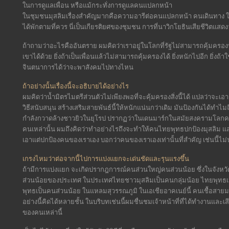
ในการดูแลเพื่อน หรือแม้กระทั่งการดูแลคนแปลกหน้า
ในชุมชนมุสลิมเรื่องสำคัญมากคือความอารีต่อคนแปลกหน้า คนเดินทาง ใค
ได้พักตามที่ควร นี่เป็นเกียรติยศของชุมชน การที่นาวิกโยธินเสียชีวิตแสด
ถ้าถามว่าอะไรคืออันตราย ผมคิดว่าเราอยู่ในโลกที่รัฐไม่สามารถคุ้มค
เขาได้ด้วย ยิ่งถ้าเป็นเพื่อนแล้วไม่สามารถคุ้มครองได้ ยิ่งหนักไปอีก ยิ่ง
จินตนาการได้ว่าจะพาสังคมไปทางไหน
ถ้าอย่างนั้นเรื่องนี้จะอธิบายได้อย่างไร
ผมคิดว่าน้ำมิตรไมตรีส่วนตัวไม่เพียงพอที่จะคุ้มครองสิ่งนี้ได้ แปลว่าจะ
วิธีสนับสนุน สร้างเสริมสายพันธ์นี้ให้หนักแน่นกว่าเดิม มันป้องกันได้ทำไม
กำลังกวาดล้างชาวยิวในยุโรป ปรากฏว่าในเดนมาร์กในสมัยสงครามโลกครั
คนเหล่านั้น ผมถึงคิดว่าทำอย่างไรถึงจะทำให้คนไทยพุทธปกป้องมุสลิม และ
เอาแต่ปกป้องคนของเราเอง บอกว่าคนของเราเองเท่านั้นที่สำคัญ เช่นนี้ไ
เกรงไหมว่าต่อจากนี้ไปการแบ่งแยกจะเด่นชัดและรุนแรงขึ้น
ถ้ามีการแบ่งแยก จะเกิดปรากฎการณ์คนส่วนใหญ่คนส่วนน้อย ซึ่งในจังห
ส่วนน้อยของประเทศ ในประเทศไทยชาวมุสลิมเป็นคนกลุ่มน้อย ไทยพุทธเป็
พุทธเป็นคนส่วนน้อย ในแหลมสุวรรณภูมิ ในเอเชียอาคเนย์นี้ คนเชื้อสายมล
อย่างนี้คิดได้หลายชั้น ในบริบทเช่นนี้ผมชื่นชมเจ้าหน้าที่ที่ได้ทำงานและ
ของคนเหล่านี้