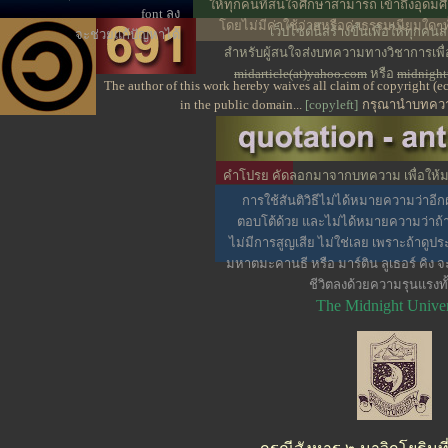
ให้ทุกคนที่สนใจศึกษาสามารถ เข้าถึงอุดมศ
font ลง
โดยไม่มีค่าใช้จ่ายหรือค่าธรรมเนียมใดๆทั้
เว็ปไซต์นี้สร้างขึ้นเพื่อให้ทุก
จะช่วยแก้ปัญหาได้
สำหรับผู้สนใจส่งบทความทางวิชาการเพ
midarticle(at)yahoo.com
หรือ
midnight
The author of this work hereby waives all claim of copyright (
in the public domain...
[copyleft]
กรุณานำบทความ
คำโปรย คัดลอกมาจากบทความ เพื่อให้มอง
น่าสนใจบางส่วน
การใช้สันติวิธีไม่ได้หมายความว่าอีกฝ
ตอบโต้ด้วย และไม่ได้หมายความว่าถ้าใ
ไม่มีการสูญเสีย ไม่ใช่เลย เพราะถ้าดูประว
มหาตมะคานธี หรือ มาร์ติน ลูเธอร์ คิง 
ชีวิตลงด้วยความรุนแรงทั้
The Midnight Univer