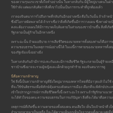
ของความรุนแรง เขาตั้งใจทำอย่างนั้น ในทางกลับกัน มีผู้ใหญ่บางคนในฝ่าย
ใช้กำลัง แต่ผมกลับคิดว่าสิ่งที่เขาไปนั้นเป็นการกระทำที่ถูกต้องแล้ว
เราลองจินตนาการไปถึงภาพที่กลับกันอีกอย่างหนึ่ง คือในวันนั้น ถ้าเจ้าห
ซึ่งมีโอกาสผิดพลาดได้ ถ้าเราเชื่อว่าสิ่งที่เกิดขึ้นมีการวางแผน ซึ่งทางฝ
คงจะต้องวางแผนให้มีการบาดเจ็บล้มตายในส่วนของชาวบ้านขึ้น สิ่งที่เกิดข
รัฐกลายเป็นผู้ร้ายในอีกทางหนึ่ง
เพราะฉะนั้น ถ้าผมอธิบาย การเสียชีวิตของนายทหารทั้งสองท่านก็คือกา
ความชอบธรรมในเหตุการณ์อย่างนี้ได้ ในแง่นี้การตายของนายทหารทั้งสอ
ของรัฐเข้มแข็งอย่างยิ่ง
ในทางกลับกันถ้ามีการปะทะกันและมีการเสียชีวิต รัฐจะกลายเป็นผู้ร้ายเหม
ชาวบ้านซึ่งอาจจะรวมผู้หญิงและเด็กด้วยถูกทำร้าย ลองจินตนาการดู
นี่คือความกล้าหาญ
ใช่ สิ่งนี้เป็นความกล้าหาญที่ยิ่งใหญ่มากของทหารไทยที่มีอาวุธแล้วไม่ใช้ ก
ที่จะใช้ขันติธรรมเพื่อพิทักษ์คุ้มครองสังคมการเมือง เลือกที่จะพิทักษ์
เข้าใจปรากฏการณ์การเสียชีวิตครั้งนี้ เพราะอะไร เพราะถ้ารัฐรักษาแนวทา
จะได้หัวใจของคน ความชอบธรรมในการแก้ปัญหา สิ่งที่จะได้มาคือความเ
เหตุการณ์ที่เกิดขึ้น ความตายของทั้งสองคน คนเสียใจ เห็นใจเจ้าหน้าที่ เป็
อำนาจกลายมาเป็นเหยื่อ ก็จะได้ความเห็นอกเห็นใจจากคนทั้งมวล แต่เมื่อไ