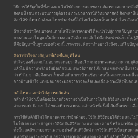
วิธีการให้รัฐเป็นที่พึ่งของคน ไม่ใช่ด้วยการแจกของ แต่ควรจะสถาปนาสิ
สังคมนี้ เช่น กระบวนการยุติธรรม กระบวนการนิติวิทยาศาสตร์ สิ่งเหล่านี้
ต้องได้รับโทษ ถ้าสังคมไทยทำอย่างนี้ได้โดยไม่ต้องเห็นแก่หน้าใคร สังค
ถ้าเราคิดว่ามีคนบางคนเท่านั้นที่ไม่ควรตายฟรี ก็จะนำไปสู่การแก้ปัญหา
บางส่วนและไม่ดูแลในอีกบางส่วน สิ่งที่เราจะเสียไปคือประชาชนก็จะไม่รู้สึก
นี่คือปัญหาพื้นฐานของสังคมนี้ เราควรจะคิดว่าทำอย่างไรถึงจะแก้ไขปัญ
คิดว่าหัวใจของปัญหาที่เกิดขึ้นอยู่ที่ไหน
หัวใจของเรื่อง ผมไม่อยากจะตอบว่าคืออะไร ผมอยากจะตอบว่าความยุติธรรมเก
แล้วไม่มีความพร้อมรับผิดเกี่ยวแน่ ประวัติศาสตร์เกี่ยวแน่ ของพวกนี้มารว
ว่า ทำไมข่าวลือจึงแพร่เร็วเหลือเกิน ชาวบ้านเชื่อว่าคนนั้นจะมาบุก คนนี้
ชาวบ้านเข้าใจ แต่ผมอยากจะบอกว่าอาจจะลือและเชื่อเพราะมีสิ่งที่บอกเหต
กลัวไหมว่าจะนำไปสู่การแก้แค้น
กลัว ทำให้จำเป็นต้องอธิบายถึงความจำเป็นในการใช้สันติวิธีและผลที่
สามารถปกป้องเขาได้ ขณะที่การตายของเจ้าหน้าที่ครั้งนี้เกิดขึ้นเพราะเลือก
การใช้สันติวิธีไม่ได้หมายความว่าอีกฝ่ายจะใช้สันติวิธีตอบโต้ด้วย และไม่
ไม่ใช่เลย เพราะถ้าดูประวัตินักสันติวิธีอย่าง มหาตมะคานธี หรือ มาร์ติน 
ทั้งนั้น แต่ถ้าเราบอกว่าเพราะอย่างนี้สันติวิธีแพ้ การใช้สันติวิธีเป็นยุทธศ
มหาศาล เพราะเท่ากับบอกว่าการตายของมหาตมะคานธี แล้วทำให้อังกฤษย