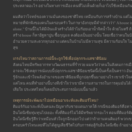
ประหลาดอะไร อย่างในทางการเมือง คนที่ไม่เห็นด้วยก็เอาไปใช้เหมือนกั
ผมคิดว่าโจทย์ของความมั่นคงของชาติไทย เหมือนกับการสร้างบ้าน แต่ไ
หมายที่พักพิงของคนในครอบครัว ในภาษาอังกฤษมีคำกล่าวว่า" A house is ma
alone." บ้านนี้ไม่ได้มีเงินแล้วสร้างได้ถ้าไม่ร้อยเอาน้ำจิตน้ำใจ ด้วยไมตรี
สร้าง house ก็หาอิฐหาปูน ซื้อกุญแจ คงต้องเป็นอย่างนั้น โดยเชื่อว่าคนในบ
อำนวยความสะดวกทุกอย่าง แต่คนในบ้านไม่มีความสุข มีความร้อนใจ ไม่มี
สุข
เกรงไหมว่าสถานการณ์นี้จะถูกใช้เพื่อปลุกกระแสชาตินิยม
สังคมไทยมีทรัพยากรทางวัฒนธรรมที่ร่ำรวย ผมหวังว่าคนในสังคมการเมื
อาจจะใช้เหตุการณ์แบบนี้ปลุกกระแสชาตินิยมชนิดนี้เป็นครั้งเป็นคราว อันตร
รู้จักและเข้าใจพลังอำนาจของชาตินิยมที่ถูกปลุกขึ้นมาอย่างไร เขาเข้
แค่ไหน คนที่ทำอย่างนี้บางทีเข้าใจว่าเขามีความสามารถในการคุมมันได้ ถึงจ
เสียใจ ประเทศไทยก็เคยมีประสบการณ์แบบนี้มาแล้ว
เหตุการณ์จะพัฒนาไปเหมือนอาเจะห์และติมอร์ไหม?
ติมอร์กับอาเจะห์เป็นคนละปัญหากับชายแดนภาคใต้ กรณีของติมอร์คือทางอ
อินโดนีเซียทุ่มทุนไปเยอะ ทั้งที่ติมอร์ไม่ได้มีทรัพยากรอะไร ตอนที่ติมอร
อินโดนีเซียรู้สึกว่าเหมือนหัวใจถูกฉีกออกไป แต่ว่าถ้าถามคนติมอร์ พวกเขาจ
ครอบครัวไหนเลยที่ไม่ได้สูญเสียชีวิตไปกับการต่อสู้กับอินโดนีเซีย ถ้าอย่างนี้