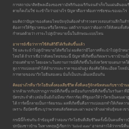
การสถาปนาสิทธิพลเมืองของชาวอัฟริกันอเมริกันจนสำเร็จในแผ่นดินอเมริกา
ตายก็คงไม่ใช่ จะเข้าใจว่าอย่างไร ปัญหาคือเราต้องการชัยชนะของอะไร
ผมคิดว่าปัญหาของสังคมไทยปัจจุบันต้องทำสำรวจตรวจสอบส่วนลึกในสำนึกจ
ต้องการให้รัฐบาลชนะหรือใครชนะ แต่ถ้าเราบอกว่าต้องการให้สังคมทั้งสัง
กำหนดด้วยว่า เราจะไปสู่เป้าหมายนั้นในลักษณะแบบไหน
อาจารย์เชื่อว่าการใช้สันติวิธีได้เริ่มต้นขึ้นแล้ว
ใช่ และจะนำไปสู่เป้าหมายได้หรือไม่ ผมคิดว่ามีโอกาสที่จะนำไปสู่เป้าหมา
ไทยได้ ถ้าเราเชื่อว่าสังคมไทยขณะนี้ ปัญหาที่เกิดขึ้นเกิดเพราะชาวบ้านเป
ง่ายแต่ทำยาก โดยเฉพาะในสถานการณ์ที่เกิดขึ้นในจังหวัดชายแดนภาคใต
สูง การแบ่งแยกทำได้ลำบากและราคาของมันสูง ต้องคิดให้ละเอียด โจทย์ป
การตายของนาวิกโยธินสองคน นั่นก็เป็นประเด็นเหมือนกัน
คิดอย่างไรที่นาวิกโยธินทั้งสองเสียชีวิต ทั้งที่เคยรู้จักสนิทสนมกับชาวบ้า
น่ากลัวมากกับปรากฎการณ์ที่เกิดขึ้น เหมือนกับกรณีที่เกิดขึ้นในรวันดา ที่ม
บัตรประจำตัว (สมัยนั้นยังไม่มีสมาร์ทการ์ด) ที่รัฐออกให้ว่าใครเป็นคนเผ่าฮูตู 
ได้ การ์ดนี้กลายเป็นการ์ดมรณะ ผลที่เกิดขึ้นคือการแบ่งแยกทำให้เกิดความรุ
เพราะ ถือบัตรซึ่งระบุว่าพวกตนสังกัดคนละเผ่า พอฆ่าล้างเผ่าพันธุ์หมด เขาก
กรณีนี้ก็เช่นกัน ถ้าข้อมูลที่ว่าสองนาวิกโยธินที่เสียชีวิตครั้งนี้เป็นคนที่
ปกป้องชาวบ้าน ในทางทฤษฎีเรียกว่า "failed state" อาจกล่าวได้ว่ากรณีที่นา