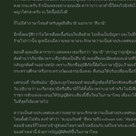
คงยากนะครับ ถ้าเป็นเพลงอย่าง คุณแอ๊ด คาราบาว เอาคำนี้ใส่ลงไปยังฟังไ
พญาโศกล่ะครับ จะใส่เนื้อยังไงดี
ก็ไม่มีคำภาษาไทยสำหรับพูดถึงสึนามิ นอกจาก "สึนามิ"
อีกทั้งผมรู้สึกว่าไม่ใครเดือดเนื้อร้อนใจเสียด้วย ไม่เห็นเป็นปัญหา แล
ร้ายไปกว่านั้น ดูเหมือนมีความพยายามจะรักษาความเป็นต่างประเทศของคำ
ตอนที่ คุณแอ๊ด คาราบาว แต่งเพลง เธอเรียกว่า "สุนามิ" ปรากฏว่าถูกผู้ค
คัดค้านว่าเรียกผิด เพราะที่ถูกต้องเป็นสึนามิ เพลงที่คุณแอ๊ดแต่งและฝ่าย
กลับถูกคัดค้านอย่างหนัก เพราะเรียกชื่ออุบัติภัยนี้ผิดในภาษาญี่ปุ่น ถ้
กระทรวงศึกษาหรือกระทรวงวัฒนธรรมนี่แหละ ที่เสนอให้ปรับเปลี่ยนเนื้อร้อ
แต่ก่อนที่ "กัดฟันมัน" ญี่ปุ่นจะถูกไทยขอคำตอบที่ถูกต้องก็มีใครสักคนซึ
วัน อธิบายว่า จะเรียกสุนามิหรือสึนามิก็ได้ทั้งนั้น เพราะเอาเข้าจริง ไม่ม
ราชการสักแห่งจะเสนอให้บัญญัติสระเสียงนี้ขึ้นใหม่ในภาษาไทย เพื่อจะได้เร
ในที่สุดก็เงียบหายไป
ความเป็นต่างประเทศและความพยายามจะรักษาความเป็นต่างประเทศของคำน
ไทยตั้งตัวไม่ทัน คงจำคำว่า "ละมุนภัณฑ์" ที่หมายถึง software และ "สมอง
คอมพิวเตอร์ก็ไหลบ่าเข้าสู่สังคมไทยรวดเร็วเหมือนกัน แต่ในช่วงระยะ
ของคำเหล่านี้ ด้วยการบัญญัติศัพท์ขึ้นในภาษาไทย