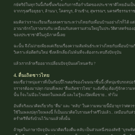
กษัตริย์ในทุกวันนี้เกิดขึ้นพร้อมกับการถือกำเนิดของประชาชาติไทยอันเป
จากกรุงศรีอยุธยา, ล้านนา, โคตรบูร, ล้านช้าง, สุพรรณฯ, นครศรีธรรมราช,
ผมคิดว่าเราจะเรียนเรื่องสงครามระหว่างไทยกับเพื่อนบ้านอย่างไรก็ได้ แ
อาณาจักรโบราณรบกัน เหมือนกับสงครามส่วนใหญ่ในประวัติศาสตร์ของอุษา
ของประชาชาติในภูมิภาคนี้เลย
ฉะนั้น จึงไม่ง่ายเพียงแค่เรียนเรื่องความสัมพันธ์ระหว่างไทยกับเพื่อนบ้าน
วิเคราะห์อดีตกันใหม่ ซึ่งหลีกเลี่ยงไม่พ้นที่จะต้องกระทบถึงปัจจุบัน
แล้วเรากล้าหรืออยากเปลี่ยนปัจจุบันแค่ไหนครับ ?
4. ตื่นเถิดชาวไทย
ผมเชื่อว่าหนุ่มสาวที่เป็นก๊อปปี้ไรเตอร์ของโฆษณาชิ้นนี้ (ที่หนุ่มขับรถส
จราจรต้องมาปลุก ก่อนที่เพลง "ตื่นเถิดชาวไทย" จะดังขึ้น) ต้องรู้จักความ
นั้น ก็จะไม่มีอะไรตลกในเพลงนี้ และไม่รู้จะเปิดเพื่อขาย... ทำไม
อันที่จริงแนวคิดเกี่ยวกับ "ตื่น" และ "หลับ" ในความหมายนี้มีอายุกว่าศตว
ใช้ในเพลงปลุกใจเพลงนี้ ก็เป็นแนวคิดโบราณคร่ำครึไปแล้ว... เหมือนกับส
คร่ำครึที่ฝรั่งบ้วนไว้นานแล้วทั้งนั้น
ถ้าพูดในภาษาปัจจุบัน แนวคิดเรื่องตื่น-หลับ เป็นส่วนหนึ่งของลัทธิ "บุรพทิศคด