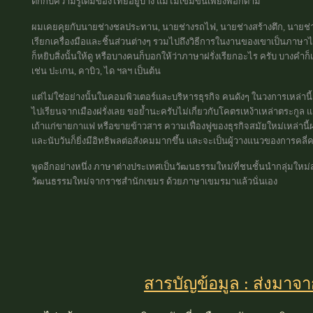
ตกกับความรู้เดิมของไทยอยู่บ้าง แม้ไม่เข้มข้นเพียงพอก็ตาม
ผมเคยคุยกับนายช่างชลประทาน, นายช่างรถไฟ, นายช่างสร้างตึก, นายช่าง
เรียกเครื่องมือและชิ้นส่วนต่างๆ รวมไปถึงวิธีการในงานของเขาเป็นภาษาไท
ก็หยิบสิ่งนั้นให้ดู หรือบางคนก็บอกให้ว่าภาษาฝรั่งเรียกอะไร ครับ บางคำ
เช่น ปะเกน, คาบิว, ได ฯลฯ เป็นต้น
แต่ไม่ใช่อย่างนั้นในคอมพิวเตอร์และบริหารธุรกิจ คนดังๆ ในวงการเหล่านี้
ไปเรียนจากเมืองฝรั่งเลย ขอย้ำนะครับไม่เกี่ยวกับโคตรเหง้าเหล่าตระกูล แ
เถ้าแก่ขายกาแฟ หรือขายข้าวสาร ความเฟื่องฟูของธุรกิจสมัยใหม่เหล่านี้
และนับวันก็ยิ่งมีอิทธิพลต่อสังคมมากขึ้น และจะเป็นผู้วางแนวของการค
พูดอีกอย่างหนึ่ง ภาษาต่างประเทศเป็นวัฒนธรรมใหม่ที่ชนชั้นนำกลุ่มใหม่ส
วัฒนธรรมใหม่จากราชสำนักเขมร ด้วยภาษาเขมรมาแล้วนั่นเอง
สารบัญข้อมูล : ส่งมาจ