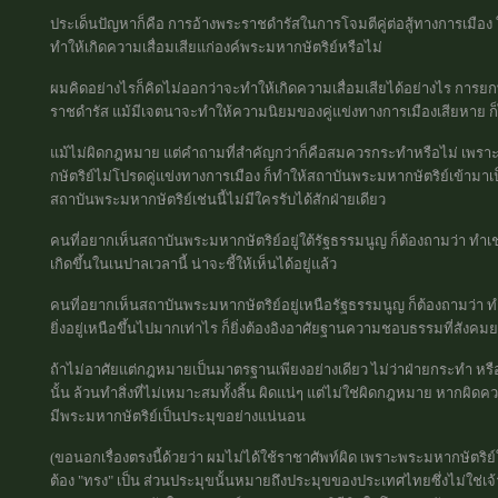
ประเด็นปัญหาก็คือ การอ้างพระราชดำรัสในการโจมตีคู่ต่อสู้ทางการเมือ
ทำให้เกิดความเสื่อมเสียแก่องค์พระมหากษัตริย์หรือไม่
ผมคิดอย่างไรก็คิดไม่ออกว่าจะทำให้เกิดความเสื่อมเสียได้อย่างไร การ
ราชดำรัส แม้มีเจตนาจะทำให้ความนิยมของคู่แข่งทางการเมืองเสียหาย ก็ไ
แม้ไม่ผิดกฎหมาย แต่คำถามที่สำคัญกว่าก็คือสมควรกระทำหรือไม่ เพราะถ้า
กษัตริย์ไม่โปรดคู่แข่งทางการเมือง ก็ทำให้สถาบันพระมหากษัตริย์เข้าม
สถาบันพระมหากษัตริย์เช่นนี้ไม่มีใครรับได้สักฝ่ายเดียว
คนที่อยากเห็นสถาบันพระมหากษัตริย์อยู่ใต้รัฐธรรมนูญ ก็ต้องถามว่า ทำเช
เกิดขึ้นในเนปาลเวลานี้ น่าจะชี้ให้เห็นได้อยู่แล้ว
คนที่อยากเห็นสถาบันพระมหากษัตริย์อยู่เหนือรัฐธรรมนูญ ก็ต้องถามว่า ท
ยิ่งอยู่เหนือขึ้นไปมากเท่าไร ก็ยิ่งต้องอิงอาศัยฐานความชอบธรรมที่สังคมย
ถ้าไม่อาศัยแต่กฎหมายเป็นมาตรฐานเพียงอย่างเดียว ไม่ว่าฝ่ายกระทำ หร
นั้น ล้วนทำสิ่งที่ไม่เหมาะสมทั้งสิ้น ผิดแน่ๆ แต่ไม่ใช่ผิดกฎหมาย หา
มีพระมหากษัตริย์เป็นประมุขอย่างแน่นอน
(ขอนอกเรื่องตรงนี้ด้วยว่า ผมไม่ได้ใช้ราชาศัพท์ผิด เพราะพระมหากษัตริย์ใ
ต้อง "ทรง" เป็น ส่วนประมุขนั้นหมายถึงประมุขของประเทศไทยซึ่งไม่ใช่เจ้า 