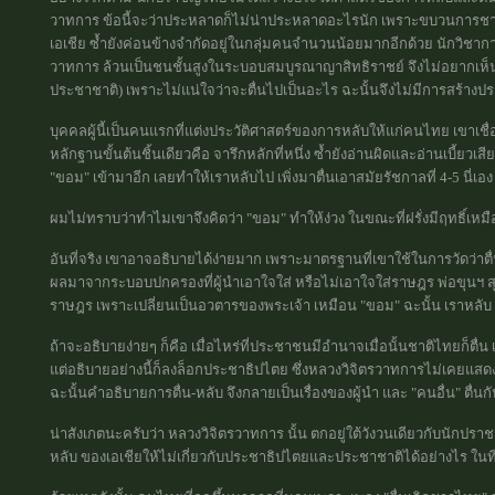
วาทการ ข้อนี้จะว่าประหลาดก็ไม่น่าประหลาดอะไรนัก เพราะขบวนการชาต
เอเชีย ซ้ำยังค่อนข้างจำกัดอยู่ในกลุ่มคนจำนวนน้อยมากอีกด้วย นักวิชา
วาทการ ล้วนเป็นชนชั้นสูงในระบอบสมบูรณาญาสิทธิราชย์ จึงไม่อยากเห็น
ประชาชาติ) เพราะไม่แน่ใจว่าจะตื่นไปเป็นอะไร ฉะนั้นจึงไม่มีการสร้า
บุคคลผู้นี้เป็นคนแรกที่แต่งประวัติศาสตร์ของการหลับให้แก่คนไทย เขาเชื่อ
หลักฐานขั้นต้นชิ้นเดียวคือ จารึกหลักที่หนึ่ง ซ้ำยังอ่านผิดและอ่านเบี้ยวเ
"ขอม" เข้ามาอีก เลยทำให้เราหลับไป เพิ่งมาตื่นเอาสมัยรัชกาลที่ 4-5 นี่เอง
ผมไม่ทราบว่าทำไมเขาจึงคิดว่า "ขอม" ทำให้ง่วง ในขณะที่ฝรั่งมีฤทธิ์เหมื
อันที่จริง เขาอาจอธิบายได้ง่ายมาก เพราะมาตรฐานที่เขาใช้ในการวัดว่า
ผลมาจากระบอบปกครองที่ผู้นำเอาใจใส่ หรือไม่เอาใจใส่ราษฎร พ่อขุนฯ สุโข
ราษฎร เพราะเปลี่ยนเป็นอวตารของพระเจ้า เหมือน "ขอม" ฉะนั้น เราหลับ
ถ้าจะอธิบายง่ายๆ ก็คือ เมื่อไหร่ที่ประชาชนมีอำนาจเมื่อนั้นชาติไทยก็ตื่น
แต่อธิบายอย่างนี้ก็ลงล็อกประชาธิปไตย ซึ่งหลวงวิจิตรวาทการไม่เคยแสดง
ฉะนั้นคำอธิบายการตื่น-หลับ จึงกลายเป็นเรื่องของผู้นำ และ "คนอื่น" ตื่น
น่าสังเกตนะครับว่า หลวงวิจิตรวาทการ นั้น ตกอยู่ใต้วังวนเดียวกับนักปราชญ
หลับ ของเอเชียให้ไม่เกี่ยวกับประชาธิปไตยและประชาชาติได้อย่างไร ในที่สุ