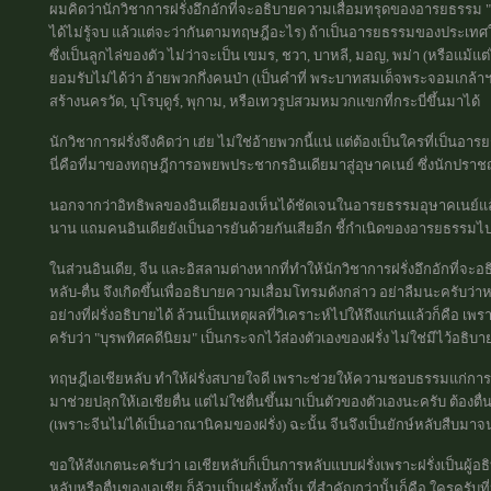
ผมคิดว่านักวิชาการฝรั่งอึกอักที่จะอธิบายความเสื่อมทรุดของอารยธรรม "บุร
ได้ไม่รู้จบ แล้วแต่จะว่ากันตามทฤษฎีอะไร) ถ้าเป็นอารยธรรมของประเทศในอ
ซึ่งเป็นลูกไล่ของตัว ไม่ว่าจะเป็น เขมร, ชวา, บาหลี, มอญ, พม่า (หรือแม้แต
ยอมรับไม่ได้ว่า อ้ายพวกกึ่งคนป่า (เป็นคำที่ พระบาทสมเด็จพระจอมเกล้าฯ
สร้างนครวัด, บุโรบุดูร์, พุกาม, หรือเทวรูปสวมหมวกแขกที่กระบี่ขึ้นมาได้
นักวิชาการฝรั่งจึงคิดว่า เฮ่ย ไม่ใช่อ้ายพวกนี้แน่ แต่ต้องเป็นใครที่เป็นอารย
นี่คือที่มาของทฤษฎีการอพยพประชากรอินเดียมาสู่อุษาคเนย์ ซึ่งนักปราชญ
นอกจากว่าอิทธิพลของอินเดียมองเห็นได้ชัดเจนในอารยธรรมอุษาคเนย์แล้ว
นาน แถมคนอินเดียยังเป็นอารยันด้วยกันเสียอีก ชี้กำเนิดของอารยธรรม
ในส่วนอินเดีย, จีน และอิสลามต่างหากที่ทำให้นักวิชาการฝรั่งอึกอักที่
หลับ-ตื่น จึงเกิดขึ้นเพื่ออธิบายความเสื่อมโทรมดังกล่าว อย่าลืมนะครับว่
อย่างที่ฝรั่งอธิบายได้ ล้วนเป็นเหตุผลที่วิเคราะห์ไปให้ถึงแก่นแล้วก็คือ เ
ครับว่า "บุรพทิศคดีนิยม" เป็นกระจกไว้ส่องตัวเองของฝรั่ง ไม่ใช่มีไว้อธิ
ทฤษฎีเอเชียหลับ ทำให้ฝรั่งสบายใจดี เพราะช่วยให้ความชอบธรรมแก่การเป็
มาช่วยปลุกให้เอเชียตื่น แต่ไม่ใช่ตื่นขึ้นมาเป็นตัวของตัวเองนะครับ ต้องตื่
(เพราะจีนไม่ได้เป็นอาณานิคมของฝรั่ง) ฉะนั้น จีนจึงเป็นยักษ์หลับสืบมาจ
ขอให้สังเกตนะครับว่า เอเชียหลับก็เป็นการหลับแบบฝรั่งเพราะฝรั่งเป็นผู้อธิบ
หลับหรือตื่นของเอเชีย ก็ล้วนเป็นฝรั่งทั้งนั้น ที่สำคัญกว่านั้นก็คือ ใครครับท