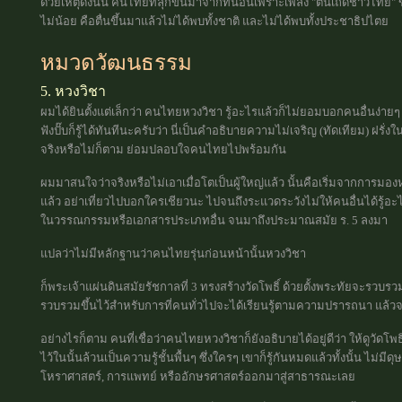
ด้วยเหตุดังนั้น คนไทยที่ลุกขึ้นมาจากที่นอนเพราะเพลง "ตื่นเถิดชาวไทย
ไม่น้อย คือตื่นขึ้นมาแล้วไม่ได้พบทั้งชาติ และไม่ได้พบทั้งประชาธิปไตย
หมวดวัฒนธรรม
5. หวงวิชา
ผมได้ยินตั้งแต่เล็กว่า คนไทยหวงวิชา รู้อะไรแล้วก็ไม่ยอมบอกคนอื่นง่ายๆ 
ฟังปั๊บก็รู้ได้ทันทีนะครับว่า นี่เป็นคำอธิบายความไม่เจริญ (ทัดเทียม) ฝรั
จริงหรือไม่ก็ตาม ย่อมปลอบใจคนไทยไปพร้อมกัน
ผมมาสนใจว่าจริงหรือไม่เอาเมื่อโตเป็นผู้ใหญ่แล้ว นั้นคือเริ่มจากการมองห
แล้ว อย่าเที่ยวไปบอกใครเชียวนะ ไปจนถึงระแวดระวังไม่ให้คนอื่นได้รู้อะไร
ในวรรณกรรมหรือเอกสารประเภทอื่น จนมาถึงประมาณสมัย ร. 5 ลงมา
แปลว่าไม่มีหลักฐานว่าคนไทยรุ่นก่อนหน้านั้นหวงวิชา
ก็พระเจ้าแผ่นดินสมัยรัชกาลที่ 3 ทรงสร้างวัดโพธิ์ ด้วยตั้งพระทัยจะรวบร
รวบรวมขึ้นไว้สำหรับการที่คนทั่วไปจะได้เรียนรู้ตามความปรารถนา แล้ว
อย่างไรก็ตาม คนที่เชื่อว่าคนไทยหวงวิชาก็ยังอธิบายได้อยู่ดีว่า ให้ดูวัดโ
ไว้ในนั้นล้วนเป็นความรู้ชั้นพื้นๆ ซึ่งใครๆ เขาก็รู้กันหมดแล้วทั้งนั้น ไ
โหราศาสตร์, การแพทย์ หรืออักษรศาสตร์ออกมาสู่สาธารณะเลย