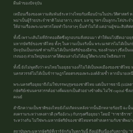
ผืนผ้าของปัจจุบัน
เหมือนเรื่องของความสัมพันธ์ระหว่างไทยกับเพื่อนบ้านในประวัติศาสตร์ ห
พม่าเป็นผู้ร้ายประจำชาติ ไม่เอาลาว, เขมร, มลายู ฯลฯ เป็นลูกกะโล่ประจ
ให้อ่านเรื่องพระนเรศวรโดยทำใจกลางๆ นั้นทำไม่ได้ แค่อ่านผู้ชนะสิบทิศ
ทั้งนี้ เพราะเส้นไยที่ถักทออดีตซึ่งถูกอบรมสั่งสอนมา ทำให้ผมไปยึดเอา
มหากษัตริย์ของชาติไทย ทั้งๆ ในความเป็นจริงนั้น พระนเรศวรไม่ได้เป็น
ปัจจุบันเป็นเกณฑ์ ท่านก็ไม่ได้เป็นกษัตริย์ของอีสาน, ของล้านนา (ซึ่งเป็
เรงนอง) ส่วนใหญ่ของภาคใต้ตอนล่างไม่ได้อยู่ใต้พระบรมโพธิสมภาร
ทั้งนี้ ยังไม่พูดถึงว่า คนไทยในอยุธยาเองก็ไม่ได้เป็นพลเมืองของชาติไ
นครสวรรค์ไม่ได้เป็นข้าราษฎรโดยตรงของพระองค์ด้วยซ้ำ หากมีนายเหนือห
พระนครศรีอยุธยาจึงไม่ใช่บรรพบุรุษของชาติไทย แต่เป็นราชธานี (แปลตาม
กษัตริย์เช่นนครสวรรค์อย่างที่ผมยกเป็นตัวอย่างข้างต้น ไม่ใช่ capital 
คเนย์
สำนึกความเป็นชาติของไทยยังไม่เกิดจนหลังจากนั้นอีกหลายร้อยปี ฉะนั้
สงครามระหว่างหงสาวดี (หรืออังวะ) กับกรุงศรีอยุธยา โดยมี "ราชาธิรา
ระหว่างกัน ไม่ใช่พระมหากษัตริย์ของชาติไทยทรงทำสงครามกับชาติพม่า
สถาบันพระมหากษัตริย์ที่เรารู้จักกันในทุกวันนี้ ถึงแม้สืบเนื่องกับสถา