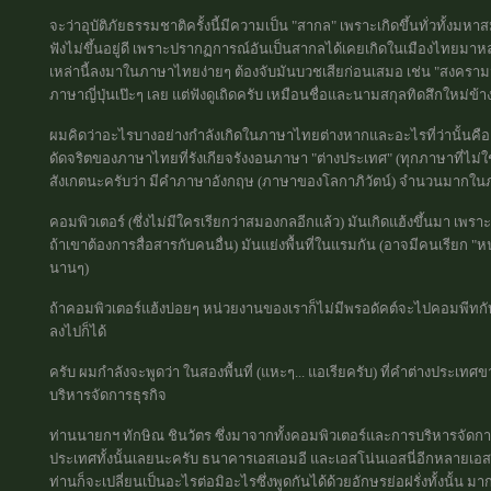
จะว่าอุบัติภัยธรรมชาติครั้งนี้มีความเป็น "สากล" เพราะเกิดขึ้นทั่วทั้งมหาส
ฟังไม่ขึ้นอยู่ดี เพราะปรากฏการณ์อันเป็นสากลได้เคยเกิดในเมืองไทยมา
เหล่านี้ลงมาในภาษาไทยง่ายๆ ต้องจับมันบวชเสียก่อนเสมอ เช่น "สงครามม
ภาษาญี่ปุ่นเป๊ะๆ เลย แต่ฟังดูเถิดครับ เหมือนชื่อและนามสกุลทิดสึกใหม่ข้า
ผมคิดว่าอะไรบางอย่างกำลังเกิดในภาษาไทยต่างหากและอะไรที่ว่านั้นคือ
ดัดจริตของภาษาไทยที่รังเกียจรังงอนภาษา "ต่างประเทศ" (ทุกภาษาที่ไ
สังเกตนะครับว่า มีคำภาษาอังกฤษ (ภาษาของโลกาภิวัตน์) จำนวนมากในภาษ
คอมพิวเตอร์ (ซึ่งไม่มีใครเรียกว่าสมองกลอีกแล้ว) มันเกิดแฮ้งขึ้นมา เพร
ถ้าเขาต้องการสื่อสารกับคนอื่น) มันแย่งพื้นที่ในแรมกัน (อาจมีคนเรียก "ห
นานๆ)
ถ้าคอมพิวเตอร์แฮ้งบ่อยๆ หน่วยงานของเราก็ไม่มีพรอดัคต์จะไปคอมพีทกั
ลงไปก็ได้
ครับ ผมกำลังจะพูดว่า ในสองพื้นที่ (แหะๆ... แอเรียครับ) ที่คำต่างประเ
บริหารจัดการธุรกิจ
ท่านนายกฯ ทักษิณ ชินวัตร ซึ่งมาจากทั้งคอมพิวเตอร์และการบริหารจัดการ
ประเทศทั้งนั้นเลยนะครับ ธนาคารเอสเอมอี และเอสโน่นเอสนี่อีกหลายเอ
ท่านก็จะเปลี่ยนเป็นอะไรต่อมิอะไรซึ่งพูดกันได้ด้วยอักษรย่อฝรั่งทั้งนั้น 