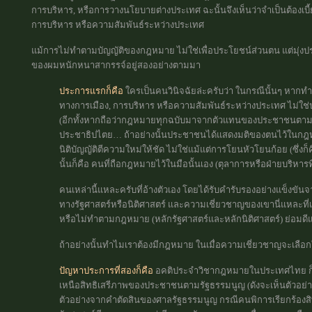
การบริหาร, หรือการวางนโยบายต่างประเทศ ฉะนั้นจึงเห็นว่าจำเป็นต้องเบี
การบริหาร หรือความสัมพันธ์ระหว่างประเทศ
แม้การไม่ทำตามบัญญัติของกฎหมาย ไม่ใช่เพื่อประโยชน์ส่วนตน แต่มุ่งป
ของผมหนักหนาสากรรจ์อยู่สองอย่างตามมา
ประการแรกก็คือ
ใครเป็นคนวินิจฉัยล่ะครับว่า ในกรณีนั้นๆ หาก
ทางการเมือง, การบริหาร หรือความสัมพันธ์ระหว่างประเทศ ไม่ใ
(อีกทั้งหากถือว่ากฎหมายทุกฉบับมาจากตัวแทนของประชาชนตาม
ประชาธิปไตย… ถ้าอย่างนั้นประชาชนได้แสดงมติของตนไว้ในกฎหม
นิติบัญญัติตีความใหม่ให้ชัด ไม่ใช่แม้แต่การโยนหัวโยนก้อย (ซึ่งก็ค
นั้นก็คือ คนที่ถือกฎหมายไว้ในมือนั้นเอง (ตุลาการหรือฝ่ายบริหารท
คนเหล่านี้แหละครับที่อ้างตัวเอง โดยได้รับคำรับรองอย่างแข็งขันจา
ทางรัฐศาสตร์หรือนิติศาสตร์ และความเชี่ยวชาญของเขานี่แหละท
หรือไม่ทำตามกฎหมาย (หลักรัฐศาสตร์และหลักนิติศาสตร์) ย่อมดี
ถ้าอย่างนั้นทำไมเราต้องมีกฎหมาย ในเมื่อความเชี่ยวชาญจะเลือ
ปัญหาประการที่สองก็คือ
อคติประจำวิชากฎหมายในประเทศไทย ก็คือ
เหนือสิทธิเสรีภาพของประชาชนตามรัฐธรรมนูญ (ดังจะเห็นตัวอ
ตัวอย่างจากคำตัดสินของศาลรัฐธรรมนูญ กรณีคนพิการเรียกร้องสิท