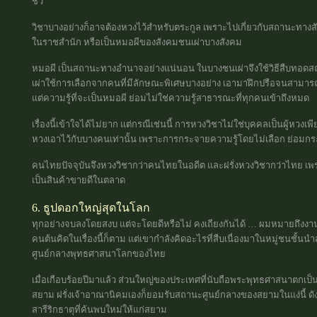
ชั่ว
วิชาบางอย่างก็อาจต้องหวงไว้สำหรับตระกูล เพราะไปเกี่ยวกับสถานะทางสังค
ในราชสำนัก หรือเป็นหมอผีของสังคมชนเผ่าบางสังคม
หมอผี เป็นสถานะทางอำนาจอย่างแน่นอน ในบางชนเผ่าจึงใช้วิธีสืบทอดส
เผ่าใช้การเลือกจากคนที่มีลักษณะพิเศษบางอย่าง เอามาฝึกปรือจนสามาร
แต่ความรู้ที่จะเป็นหมอผี ย่อมไม่ใช่ความรู้สาธารณะที่ทุกคนเข้าถึงหมด
เรื่องนี้เข้าใจได้ไม่ยาก แต่กรณีเช่นนี้ การหวงวิชาไม่ใช่บุคคลเป็นผู้หวงเพ
หวงเอาไว้กับบางคนเท่านั้น เพราะการกระจายความรู้โดยไม่เลือก ย่อมก
คนไทยปัจจุบันจึงหวงวิชากว่าคนไทยในอดีต และฝรั่งหวงวิชากว่าไทย เพราะ
เป็นสินค้าขายดีในตลาด
6. ธูปดอกใหญ่สุดในโลก
ทุกอย่างจบลงโดยสงบ แต่จะโดยดีหรือไม่ คงเถียงกันได้ … ผมหมายถึงงาน
คนต้นคิดในเรื่องนี้ก็ตาม แต่เขากำลังคิดอะไรที่สืบเนื่องมาในหมู่ชนชั้
ศูนย์กลางพุทธศาสนาโลกของไทย
เมื่อเกือบร้อยปีมาแล้ว ส่วนใหญ่ของประเทศที่นับถือพระพุทธศาสนาตกเ
สยาม ฝรั่งเจ้าอาณานิคมเองก็ยอมรับสถานะศูนย์กลางของสยามในแง่นี้ ดัง
สารีริกธาตุที่ค้นพบใหม่ให้แก่สยาม