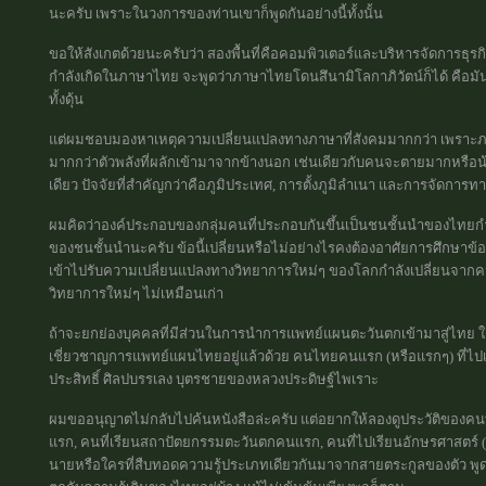
นะครับ เพราะในวงการของท่านเขาก็พูดกันอย่างนี้ทั้งนั้น
ขอให้สังเกตด้วยนะครับว่า สองพื้นที่คือคอมพิวเตอร์และบริหารจัดการธุรก
กำลังเกิดในภาษาไทย จะพูดว่าภาษาไทยโดนสึนามิโลกาภิวัตน์ก็ได้ คือมันถ
ทั้งดุ้น
แต่ผมชอบมองหาเหตุความเปลี่ยนแปลงทางภาษาที่สังคมมากกว่า เพราะภาษาจ
มากกว่าตัวพลังที่ผลักเข้ามาจากข้างนอก เช่นเดียวกับคนจะตายมากหรือน้
เดียว ปัจจัยที่สำคัญกว่าคือภูมิประเทศ, การตั้งภูมิลำเนา และการจัดการ
ผมคิดว่าองค์ประกอบของกลุ่มคนที่ประกอบกันขึ้นเป็นชนชั้นนำของไทยกำล
ของชนชั้นนำนะครับ ข้อนี้เปลี่ยนหรือไม่อย่างไรคงต้องอาศัยการศึกษาข
เข้าไปรับความเปลี่ยนแปลงทางวิทยาการใหม่ๆ ของโลกกำลังเปลี่ยนจากคนกล
วิทยาการใหม่ๆ ไม่เหมือนเก่า
ถ้าจะยกย่องบุคคลที่มีส่วนในการนำการแพทย์แผนตะวันตกเข้ามาสู่ไทย ใ
เชี่ยวชาญการแพทย์แผนไทยอยู่แล้วด้วย คนไทยคนแรก (หรือแรกๆ) ที่ไปเ
ประสิทธิ์ ศิลปบรรเลง บุตรชายของหลวงประดิษฐ์ไพเราะ
ผมขออนุญาตไม่กลับไปค้นหนังสือล่ะครับ แต่อยากให้ลองดูประวัติของคนท
แรก, คนที่เรียนสถาปัตยกรรมตะวันตกคนแรก, คนที่ไปเรียนอักษรศาสตร์ (แ
นายหรือใครที่สืบทอดความรู้ประเภทเดียวกันมาจากสายตระกูลของตัว พูดง