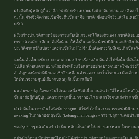
ฝรั่งคิดถึงผู้หลับผู้ตื่นว่าคือ "ชาติ" ครับ เพราะฝรั่งมีชาติมาก่อน และคิ
ฉะนั้น ฝรั่งจึงคิดว่าเอเชียที่จะตื่นขึ้นมาคือ "ชาติ" ซึ่งอันที่จริงแล้วไม่
ครับ)
ฝรั่งสร้างประวัติศาสตร์ของการหลับเป็นกระจกไว้ส่องตัวเอง นักชาตินิยมเอเ
เพราะล้วนมีการศึกษาที่ฝรั่งนำมาให้ทั้งสิ้น ฉะนั้น นักชาตินิยมเอเชียจึงเป็
ประวัติศาสตร์ก็แปลว่าแต่งมันขึ้นใหม่ ไม่จำเป็นต้องตรงกับที่เคยเกิดขึ้นจร
ฉะนั้น ทั่วทั้งเอเชีย เราจะพบความเปรียบเรื่องหลับ-ตื่น ทั่วไปทั้งนั้น ที่ม
ไปเสีย (ด้วยเหตุผลอย่างใดอย่างหนึ่งหรือหลายอย่าง บางคนอาจโทษฝรั่งก็ไ
สำคัญของนักชาตินิยมเอเชียจึงเหมือนตำรวจจราจรในโฆษณา คือเที่ยวปลุกใ
ใต้อำนาจรวมศูนย์เดียวกับคุณ) ตื่นขึ้นมาเสียที
ผมจำเพลงปลุกใจของจีนได้เพลงหนึ่ง ซึ่งมีเนื้อตอนต้นว่า "ฉี่ไหล ฉี่ไหล" (
ขึ้นมาต่อสู้กับญี่ปุ่น แต่ถามว่าลุกขึ้นมาจากอะไร ผมเดาใจคนแต่งว่า ลุกข
คำว่าตื่นในภาษาอินโดนีเซีย-bangun- มีใช้ทั่วไปในวรรณกรรมชาตินิยม ร
awaking ในภาษาอังกฤษเป๊ะ (kebangunan bangsa - การ "ปลุก" ระดมประ
ขอสรุปง่ายๆ แล้วกันครับว่า ตื่น-หลับ เป็นคำที่ใช้อย่างแพร่หลายในขบวนก
อย่างไรก็ตาม นักปราชญ์ไทยไม่ได้สร้างประวัติศาสตร์ของการหลับและตื่นเ