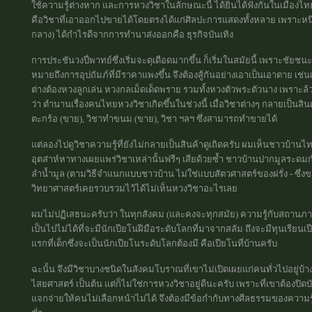
ใช้ความรู้ต่างหาก และการหวงวิชาในลักษณะนี้ ได้ยินได้ฟังกันในเมืองไทยมา
คือวิชาที่เอาออกไปขายได้โดยตรงได้แก่ศิลปะการแสดงทั้งหลาย เพราะหนึ่ง
กลาง) ได้กำไรดีจากการทำนาส่งออกคือ ธุรกิจบันเทิง
การประชันวงปี่พาทย์ซึ่งเริ่มจะดุเดือดมากขึ้น ก็เริ่มในสมัยนี้ เพราะชัยช
หมายถึงการอุปถัมภ์ที่มีราคาแพงขึ้น จึงต้องสู้กันอย่างเอาเป็นเอาตาย เช่น
ต่างต้องหวงลูกเล่น หวงกลเม็ดเด็ดพราย รวมทั้งหวงตัวพระตัวนาง เพราะล้
ว่า ตำนานเรื่องคนไทยหวงวิชาเกิดขึ้นในช่วงนี้ เมื่อวิชาต่างๆ กลายเป็นสินค
ตะกร้อ (ขาย), วิชาทำขนม (ขาย), วิชา ฯลฯ ซึ่งสามารถทำขายได้
แต่ลองไปดูวิชาความรู้ที่ยังไม่กลายเป็นสินค้าดูเถิดครับ ผมเห็นชาวบ้าน
อุตส่าห์หาทางเผยแพร่วิชาเหล่านั้นฟรีๆ เสียด้วยซ้ำ ชาวบ้านปากมูลระด
ลำน้ำมูล (ตามวิธีจำแนกแบบชาวบ้าน ไม่ใช่แบบสัตวศาสตร์ของฝรั่ง - ซึ่ง
วิทยาศาสตร์เคยรวบรวมไว้ได้ไม่เห็นหวงวิชาอะไรเลย
ผมไม่ปฏิเสธนะครับว่า ในทุกสังคม (และคงจะทุกสมัย) ความรู้กับสถา
เป็นไปไม่ได้ที่จะมีนักเปียโนฝีมือระดับโลกที่มาจากสลัม ถึงจะมีทุนเรียน
แรกที่เด็กซึ่งจะเป็นนักเปียโนระดับโลกต้องมี คือเปียโนที่บ้านครับ
ฉะนั้น จึงมีวิชาบางชนิดในสังคมโบราณที่เขาไม่เปิดเผยแก่คนทั่วไปอยู่บ้าง
ไสยศาสตร์ เป็นต้น แต่ก็ไม่ใช่การหวงวิชาอยู่ดีนะครับ เพราะที่เขาต้องปิด
แจกจ่ายให้คนไม่เลือกหน้าไม่ได้ จึงต้องมีข้อกำกับทางศีลธรรมของความร