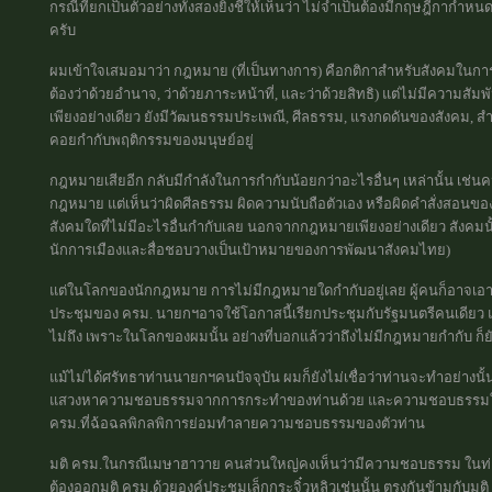
กรณีที่ยกเป็นตัวอย่างทั้งสองยิ่งชี้ให้เห็นว่า ไม่จำเป็นต้องมีกฤษฎีกากำ
ครับ
ผมเข้าใจเสมอมาว่า กฎหมาย (ที่เป็นทางการ) คือกติกาสำหรับสังคมในก
ต้องว่าด้วยอำนาจ, ว่าด้วยภาระหน้าที่, และว่าด้วยสิทธิ) แต่ไม่มีความสั
เพียงอย่างเดียว ยังมีวัฒนธรรมประเพณี, ศีลธรรม, แรงกดดันของสังคม, สำน
คอยกำกับพฤติกรรมของมนุษย์อยู่
กฎหมายเสียอีก กลับมีกำลังในการกำกับน้อยกว่าอะไรอื่นๆ เหล่านั้น เช่น
กฎหมาย แต่เห็นว่าผิดศีลธรรม ผิดความนับถือตัวเอง หรือผิดคำสั่งสอนของ
สังคมใดที่ไม่มีอะไรอื่นกำกับเลย นอกจากกฎหมายเพียงอย่างเดียว สังคมนั้
นักการเมืองและสื่อชอบวางเป็นเป้าหมายของการพัฒนาสังคมไทย)
แต่ในโลกของนักกฎหมาย การไม่มีกฎหมายใดกำกับอยู่เลย ผู้คนก็อาจเอา
ประชุมของ ครม. นายกฯอาจใช้โอกาสนี้เรียกประชุมกับรัฐมนตรีคนเดียว แ
ไม่ถึง เพราะในโลกของผมนั้น อย่างที่บอกแล้วว่าถึงไม่มีกฎหมายกำกับ ก็ย
แม้ไม่ได้ศรัทธาท่านนายกฯคนปัจจุบัน ผมก็ยังไม่เชื่อว่าท่านจะทำอย่างน
แสวงหาความชอบธรรมจากการกระทำของท่านด้วย และความชอบธรรมในโลก
ครม.ที่ฉ้อฉลพิกลพิการย่อมทำลายความชอบธรรมของตัวท่าน
มติ ครม.ในกรณีเมษาฮาวาย คนส่วนใหญ่คงเห็นว่ามีความชอบธรรม ในท่าม
ต้องออกมติ ครม.ด้วยองค์ประชุมเล็กกระจิ๋วหลิวเช่นนั้น ตรงกันข้ามกับม