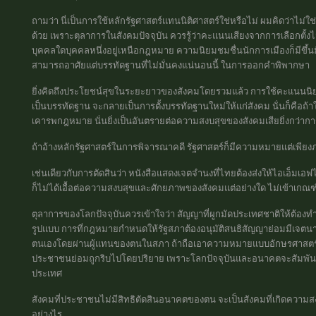
ถามว่า นี่เป็นการใช้หลักรัฐศาสตร์แทนนิติศาสตร์ใช่หรือไม่ ผมคิดว่าไม่ใช
ด้วย เพราะตุลาการในสังคมปัจจุบัน ควรรู้ว่าคะแนนเสียงจากการเลือกตั้
บุคคลใดบุคคลหนึ่งอยู่เหนือกฎหมาย ความนิยมชมชื่นนักการเมืองก็มีขึ้นม
สามารถอาศัยแต่บรรทัดฐานที่ไม่มั่นคงแน่นอนนี้ ในการออกคำพิพากษา
ยิ่งคิดถึงประโยชน์สุขในระยะยาวของสังคมโดยรวมแล้ว การใช้คะแนนนิยมซึ
เป็นบรรทัดฐาน จะกลายเป็นการตั้งบรรทัดฐานใหม่ให้แก่สังคม นั่นก็คือถ้
เคารพกฎหมาย นั่นยิ่งเป็นอันตรายต่อความสงบสุขของสังคมเสียยิ่งกว่าก
ถ้าอ้างหลักรัฐศาสตร์ในการพิจารณาคดี รัฐศาสตร์ก็มีความหมายแต่เพียงภ
เช่นเดียวกับการตัดสินว่า หนังสือแสดงเจตจำนงที่ไทยต้องส่งให้ไอเอ็มเอ
ก็ไม่ได้เอื้อต่อความสงบสุขและศักยภาพของสังคมแต่อย่างใด ไม่เข้าเกณฑ์
ตุลาการของโลกปัจจุบันควรเข้าใจว่า สัญญาที่ผูกมัดประเทศชาติให้ต้อง
รูปแบบ การที่กฎหมายกำหนดให้รัฐสภาต้องอนุมัติสนธิสัญญาย่อมมีเจตนา
ตนเองโดยผ่านผู้แทนของตนในสภา ถ้าถือเอาความหมายแบบอักษรศาสตร์ขอ
ประชาชนย่อมถูกริบไปโดยปริยาย เพราะโลกปัจจุบันและอนาคตจะสัมพันธ
ประเทศ
สังคมที่ประชาชนไม่มีสิทธิตัดสินอนาคตของตน จะเป็นสังคมที่เกิดความสงบสุ
อย่างไร