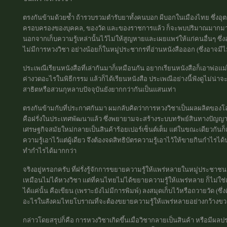
ตรงกันข้ามด้วยซ้ำ ถ้ารวบรวมตำรับยาทั้งคนบอก ผีบอกในเมืองไทย ซึ่งอุ
ครอบครองของบุคคล, ของวัด และของราชการแล้ว ก็จะพบปริมาณมากมา
นอกจากเก็บความรู้เหล่านั้นไว้ไม่ให้สูญหายและเผยแพร่ให้แก่คนอื่นๆ ซึ่งอ่า
ไม่มีการหวงวิชา อย่างน้อยก็ในหมู่ประชากรที่อ่านหนังสือออก (ซึ่งอาจมีไม
ประเพณีเรียนหนังสือที่เล่ากันมาก็เหมือนกัน อยากเรียนหนังสือก็เอาพ่อแม่
ค่างวดอะไรในพิธีกรรม แล้วก็ได้เรียนหนังสือ ประเพณีอย่างนี้ฟังดูไม่น่
สาธิตหรือสวนกุหลาบปัจจุบันยังยากกว่ากันเป็นแสนเท่า
ตรงกันข้ามกับที่ประกาศกันมา ผมกลับคิดว่าการหวงวิชาเป็นผลผลิตของโลก
คือฝรั่งในประเทศพัฒนาแล้ว ซึ่งพยายามจะสร้างระบบทรัพย์สินทางปัญญาท
เศรษฐกิจสมัยใหม่กลายเป็นสินค้าร้อยเปอร์เซ็นต์เต็ม แต่ในขณะเดียวกัน
ความรู้เอาไว้แต่ผู้เดียว จึงต้องจดสิทธิบัตรความรู้เอาไว้ให้ขายกินกำไรได้
ทำกำไรได้มากกว่า
จริงอยู่หรอกครับ ที่ฝรั่งรู้จักการขยายความรู้ให้แพร่หลายในหมู่ประชาชน
เหมือนไม่ได้หวงวิชา แต่ที่คนไทยไม่ได้ขยายความรู้ให้แพร่หลาย ก็ไ
ได้แค่นั้น คือเขียน (เพราะยังไม่มีการพิมพ์) ลงสมุดเก็บไว้หรือถวายวัด (ซึ่ง
อะไรในสังคมไทยโบราณที่จะต้องขยายความรู้ให้แพร่หลายอย่างกว้างขวาง
กล่าวโดยสรุปก็คือ การหวงวิชาเกิดขึ้นเมื่อวิชากลายเป็นสินค้า หรือมีผล