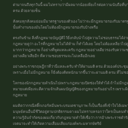
ด่ามาจนถึงทุกวันนี้ ผมไม่ทราบว่ามีผลมากน้อยเพียงไรต่อความนับถือที่บา
ครม.ด้วยลายเซ็น
สังคมทุกสังคมย่อมมีมาตรฐานของตัวเอง ไม่ว่าจะมีกฎหมายรองรับมาตรฐา
นั้นทำงานของมันโดยไม่ต้องมีกฎหมายรองรับบ้างหรือ
ตรงกันข้าม สิ่งที่กฎหมายบัญญัติไว้ยิ่งกลับนำไปสู่ความไม่ชอบธรรมได้ง่าย 
กฎหมายดูว่า อะไรที่กฎหมายไม่ได้ห้าม ก็ทำได้เลย โดยไม่ต้องเหลียว
มากกว่ากฎหมาย ก็อย่างที่พูดแหละครับ กฎหมายอย่างเดียวรองรับความชอ
อย่างเดียวเสียอีก ที่ความชอบธรรมจะไม่เหลืออีกเลย
อย่างพระราชกฤษฎีกาที่ว่านี่แหละครับ ทำให้ผ่านมติ ครม.ด้วยองค์ประชุม
เพราะเมื่อไม่มีกฎหมาย ก็ยิ่งต้องคิดหนักมากขึ้นว่าจะผ่านมติ ครม.ที่ไม่
โลกของนักกฎหมายดำเนินไปเพราะกฎหมายเปิดช่องให้ทำได้ ถ้าไม่มีกฎ
หมายแต่เพียงจะตีความจักเส้นผมบัญญัติของกฎหมายกันอย่างไร เพราะผิด
กฎหมาย
ผมคิดว่ากรณีสติ๊กเกอร์หมิ่นพระบรมเดชานุภาพ ก็เป็นเรื่องที่เข้าใจได้
มนุษย์คนอื่นมีชีวิตอยู่ตามปกติธรรมดา ผมไม่ทราบหรอกว่าใครเป็นคนทำสติ
ความรู้อันจำกัดของผมเกี่ยวกับกฎหมายทำให้เชื่อว่า การอ้างพระราชดำร
เจตนาจะทำให้เกิดความเสื่อมเสียแก่องค์พระมหากษัตริย์