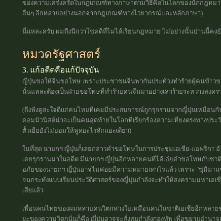
ของความเคร่งครัดในกฎเกณฑ์ทางภาษาตามวิธีคิดในโลกของนักกฎหมาย ท
อื่นๆ อีกหลายอย่างนอกจากกฎเกณฑ์ทางไวยากรณ์และหลักภาษา)
นี่แหละครับ ผมถึงนึกว่าโชคดีที่ไม่ได้เรียนกฎหมาย ไม่อย่างนั้นป่านนี้คง
หมวดรัฐศาสตร์
3. แก้อดีตคือแก้ปัจจุบัน
ญี่ปุ่นขอให้จีนขอโทษ เพราะประชาชนจีนพากันประท้วงทำร้ายผู้คนข้าวของข
นั่นแหละต้องเป็นฝ่ายขอโทษที่ทำร้ายคนจีนมาอย่างเลวร้ายระหว่างสงคร
(ถึงฟังดูสะใจดีแก่คนไทยที่เคยมีประสบการณ์ถูกรุกรานจากญี่ปุ่นเหมือนกัน
คอมมิวนิสต์น่าจะเป็นคนสุดท้ายในโลกที่เรียกร้องความเที่ยงตรงทางประวัต
ตั้วเฮียยังไม่ยอมให้พูดอะไรสักแอะเดียว)
ในที่สุด นายกฯ ญี่ปุ่นก็เลยกล่าวคำขอโทษในการประชุมเอเชีย-แอฟริกา อันที
เคยรุกรานมาในอดีต มีนายกฯ ญี่ปุ่นอีกหลายคนที่ได้เอ่ยคำขอโทษกับชาติ
อภัยของนายกฯ ญี่ปุ่นอาจไม่ค่อยมีความหมายเท่าไรแล้ว เพราะ "ซุมิมาแซ" 
จนกระทั่งแบบเรียนประวัติศาสตร์ของญี่ปุ่นกำลังจะทำให้สงครามมหาเอเชียบ
เสียแล้ว
เพื่อนคนไทยของผมหลายคนวิตกห่วงใยเหมือนคนในชาติเอเชียอีกหลายชาติว
ยะของความวิตกนั่นก็คือ ญี่ปุ่นอาจจะสั่งสมกำลังกองทัพ เพื่อขยายอำนา