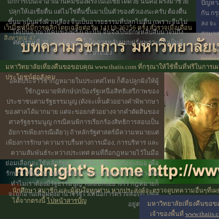
แก่การเป็นเจ้าอาณานิคมของฝรั่งในเอเชียได้ด้วย นั่นคือ ฝรั่งมาช่วย
ปัญหา
ปลุกให้เอเชียตื่น แต่ไม่ใช่ตื่นขึ้นมาเป็นตัวของตัวเองนะครับ ต้องตื่น
กัน ก
ขึ้นมาเป็นฝรั่งผิวเหลือง จีนเป็นอารยธรรมที่ปลุกไม่ตื่น (เพราะจีนไม่
ลง จะ
เว็ปไซท์นี้มีการคลิกโดยเฉลี่ยต่อวัน 14119-26256 ครั้ง สำรวจเมื่อเดือน
ได้เป็นอาณานิคมของฝรั่ง) ฉะนั้น จีนจึงเป็นยักษ์หลับสืบมาจนถึง
สามาร
สิงหาคม 47
ศตวรรษที่ 20 ...เอเชียหลับก็เป็นการหลับแบบฝรั่งเพราะฝรั่งเป็นผู้
midnig
อธิบายเอง
midni
midart
มหาวิทยาลัยเที่ยงคืนขอขอบคุณ www.thaiis.com ที่กรุณาให้ใช้พื้นที่ฟรีในการเผ
ประโยชน์ต่อสังคม
อคติประจำวิชากฎหมายในประเทศไทย ก็คือปลูกฝังให้ผู้
ใช้กฎหมายพิทักษ์ปกป้องรัฐเหนือสิทธิเสรีภาพของ
ประชาชนตามรัฐธรรมนูญ (ดังจะเห็นตัวอย่างคำพิพากษา
ของศาลได้มากมาย แต่จะขอยกตัวอย่างจากคำตัดสินของ
ศาลรัฐธรรมนูญ กรณีคนพิการเรียกร้องสิทธิการสอบเป็น
อัยการเพียงกรณีเดียว) ถ้าหลักรัฐศาสตร์มีความหมายแต่
เพียงการรักษาความราบรื่นทางการเมือง, การบริหาร และ
ความสัมพันธ์ระหว่างประเทศ คนที่ถือกฎหมายไว้ในมือ
ย่อมเลือกจะใช้หลักรัฐศาสตร์เหนือนิติศาสตร์อยู่เสมอ เพื่อ
รักษาไว้ซึ่งอำนาจอันไร้ขีดจำกัดของรัฐเอาไว้ ถ้าอย่างนั้น
ทำไมเราต้องมีรัฐธรรมนูญ ในเมื่อถึงอย่างไร กฎหมายก็
นักศึกษา สมาชิก และผู้สนใจทุกท่าน หากประสงค์จะตรวจดูบทความอื่นๆที่เผ
จะถูกอ่านเพื่อผดุงอำนาจรัฐไว้เหนือการตรวจสอบถ่วงดุล
ได้จากตรงนี้
ไปหน้าสารบัญ
มหาวิทยาลัยเที่ยงคืนขอ
อยู่ตลอดไป
เจ้าของพื้นที่
www.thaiis.