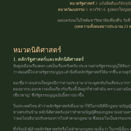
หมวดรัฐศาสตร์
3. แก้อดีตคือแก้ปัจจุบ
หมวดวัฒนธรรม
5. หวงวิชา 6. ธูปดอกใหญ่ส
เผยแพร่บนเว็ปไซต์มหาวิทยาลัยเที่ยงคืน วัน
(บทความทั้งหมดยาวประมาณ 23 ห
หมวดนิติศาสตร์
1. หลักรัฐศาสตร์และหลักนิติศาสตร์
ฟังดูเหมือนเรื่องตลก แต่เป็นเรื่องจริงครับ ประธานศาลรัฐธรรมนูญให
ว่า ต่อแต่นี้ไป ศาลรัฐธรรมนูญจะคำนึงถึงหลักรัฐศาสตร์ให้มากขึ้น ควบคู่ก
ผมเชื่อว่า คนส่วนใหญ่คงนึกว่าท่านประธาน น่าจะพูดกลับกันเสียล่ะมากกว่
ผมอยากจะออกความเห็นเกี่ยวกับเรื่องนี้ ผิดถูกก็ช่างหัวมัน เพราะอย่างน้อ
เชี่ยวชาญ" ซึ่งรัฐธรรมนูญฉบับนี้สถาปนาขึ้น
ในประเทศไทย คำว่าหลักรัฐศาสตร์เมื่อเอามาใช้ในกรณีที่มีกฎหมายบัญญั
ทางตรงกันข้าม หลักนิติศาสตร์แปลว่าทำตามบัญญัติของกฎหมายอย่างเคร่งค
ว่าผมไม่อธิบายบริบทของการไม่ทำตามกฎหมาย ซึ่งย่อมไม่เป็นธรรมแก่ท่
ที่จริงแล้วผู้อ้างหลักรัฐศาสตร์หรือไม่ทำตามกฎหมายเห็นว่า ในกรณีนั