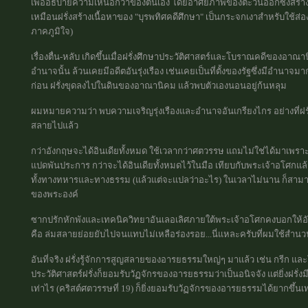
เพื่ออธิบายความเหนือกว่าของตนเอง โดยอาศัยภาพของตะวันออกซึ่งสร้าง
เหมือนฝรั่งสร้างเนื้อหาของ "บุรพทิศคดีศึกษา" เป็นกระจกเงาสำหรับใช้ส่อ
ภาคภูมิใจ)
เรื่องตื่น-หลับ เกิดขึ้นเมื่อฝรั่งศึกษาประวัติศาสตร์และโบราณคดีของอาณา
อำนาจนั้น ล้วนเคยมีอดีตอันรุ่งเรือง เช่นเคยเป็นที่ตั้งของรัฐซึ่งมีอำนาจ
ก่อน ฝรั่งขุดลงไปในดินของอาณานิคม แล้วพบตัวเองนอนอยู่ก้นหลุม
ผมหมายความว่า พบความเจริญรุ่งเรืองและอำนาจอันเกรียงไกร อย่างที่ฝรั่งค
สลายไปแล้ว
กว่าอังกฤษจะได้อินเดียทั้งหมด ใช้เวลากว่าศตวรรษ แถมไม่ใช่ได้มาเพร
แปดพันประการ กว่าจะได้อินเดียทั้งหมดไว้ในมือ เทียบกับพระเจ้าอโศก
ทั้งทางทหารและทางธรรม (แล้วแต่จะแปลว่าอะไร) ในเวลาไม่นาน ก็สามาร
ของพระองค์
ซากปรักหักพังและเทคนิควิทยาอันเลอเลิศภายใต้พระเจ้าอโศกคงบอกให้อังกฤ
คือ ล่มสลายย่อยยับไปจนแทบไม่เหลือร่องรอย...นี่แหละครับที่ผมใช้สำนว
อันที่จริง ฝรั่งรู้จักการสูญสลายของอารยธรรมใหญ่ๆ มาแล้ว เช่น กรีก และ
ประวัติศาสตร์ฝรั่งก็ยอมรับวัฏจักรของอารยธรรมว่าเป็นอนิจจัง แต่ยิ่งฝ
เท่าไร (คริสต์ศตวรรษที่ 19) ก็ยิ่งยอมรับวัฏจักรของอารยธรรมได้ยากขึ้นเท่