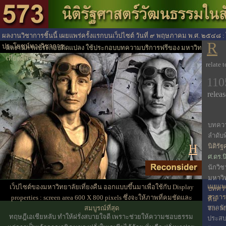
ผลงานวิชาการชิ้นนี้ เผยแพร่ครั้งแรกบนเว็ปไซต์ วันที่ ๙ พฤษภาคม พ.ศ. ๒๕๔๘ : 
R
ประโยชน์ทางวิชาการ
ผลงานภาพประกอบดัดแปลง ใช้ประกอบบทความบริการฟรีของ มหาวิทยาลัย
เที่ยงคืน
relate 
110
releas
บทควา
ลำดับที
H
นิติร
ศ.ดร.นิ
นักวิ
มหาวิท
เผยแพร่
เว็ปไซต์ของมหาวิทยาลัยเที่ยงคืน ออกแบบขึ้นมาเพื่อใช้กับ Display
บทควา
สาธา
properties : screen area 600 X 800 pixels ซึ่งจะให้ภาพที่คมชัดและ
คืน
หากนั
สมบูรณ์ที่สุด
The Mi
ทฤษฎีเอเชียหลับ ทำให้ฝรั่งสบายใจดี เพราะช่วยให้ความชอบธรรม
ประส