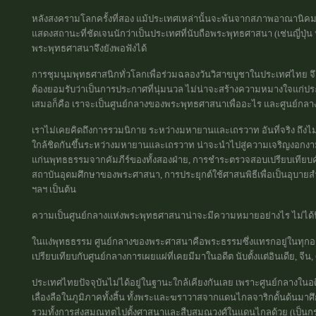
หลังสงครามโลกครั้งที่สอง แม้ประเทศเหล่านั้นจะพ้นจากสภาพอาณานิคม แต
แสดงสถานะที่ชัดเจนนักว่าเป็นประเทศที่นับถือพระพุทธศาสนา (เช่นญี่ปุ่
พระพุทธศาสนาจึงยังพอฟังได้
การชุมนุมพุทธศาสนิกทั่วโลกเพื่อร่วมฉลองวันวิสาขบูชาในประเทศไทย จ
ต้องยอมรับว่าเป็นการประกาศที่นุ่มนวล ไม่น่าจะสร้างความหมางใจแก่ประเท
เสมอก็คือ เราจะเป็นศูนย์กลางของพระพุทธศาสนาเพื่ออะไร และศูนย์ก
เราไม่เคยคิดถึงการรวมนิกาย ระหว่างมหายานและเถรวาท อันที่จริง ถึงไม่
ใกล้ชิดกันขึ้นระหว่างมหายานและเถรวาท น่าจะนำไปสู่ความเจริญงอกงามข
แก่นพุทธธรรมจากคัมภีร์ของทั้งสองฝ่าย, การชำระตรวจสอบเปรียบเทียบคั
สถาบันอุดมศึกษาของพระศาสนา, การประยุกต์ใช้ศาสนพิธีเพื่อเป็นอุบายส
ฯลฯ เป็นต้น
ความเป็นศูนย์กลางแห่งพระพุทธศาสนาน่าจะมีความหมายอย่างไร ไม่ได้น
ในแง่พุทธธรรม ศูนย์กลางของพระศาสนาคือพระธรรมซึ่งแทรกอยู่ในทุกอ
เปรียบเทียบกับศูนย์กลางการเผยแผ่ที่เคยมีมาในอดีต นับตั้งแต่อินเดีย, จีน, 
ประเทศไทยปัจจุบันไม่ได้อยู่ในฐานะใกล้เคียงกันเลย เพราะศูนย์กลางในอด
เลื่องลือในภูมิภาคทั้งสิ้น ทั้งพระและฆราวาสจากแดนไกลจาริกดั้นด้นมาศ
รวมทั้งการส่งสมณทูตไปตั้งศาสนาและสืบสมณวงศ์ในแดนไกลด้วย (เป็นกระ