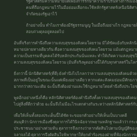
รัฐศาสตร์มีความหมายแต่เพียงการรักษาความราบรื่นทางการเมือง
คนที่ถือกฎหมายไว้ในมือย่อมเลือกจะใช้หลักรัฐศาสตร์เหนือนิติศาสต
จำกัดของรัฐเอาไว้
ถ้าอย่างนั้น ทำไมเราต้องมีรัฐธรรมนูญ ในเมื่อถึงอย่างไร กฎหมาย
สอบถ่วงดุลอยู่ตลอดไป
อันที่จริงการคำนึงถึงความสงบสุขของสังคมโดยรวม มิได้ขัดแย้งกับหลักนิต
หมายปลายทางเดียวกัน คือความสงบสุขของสังคมโดยรวม แม้แต่กฎหมายแพ
ความเป็นธรรมที่บุคคลได้รับหลักประกันนั่นแหละ ทำให้เกิดความสงบส
ความสงบสุขของสังคมโดยรวม (อันที่จริงพูดอย่างนี้ได้กับทุกศาสตร์ในโลก
ยิ่งกว่านี้ นักนิติศาสตร์(ที่ดี) ยังคำนึงไปไกลกว่าความสงบสุขของสังคมด
สภาพที่เป็นอยู่ในขณะนั้นแต่เพียงอย่างเดียว หากแต่ละสังคมย่อมมีศักยภ
มากกว่าสถานะเดิม ฉะนั้นจึงต้องอ่านและใช้กฎหมายโดยคำนึงถึงประโย
พูดอีกอย่างหนึ่งก็คือ หลักนิติศาสตร์ต้องคำนึงถึงทั้งความสงบสุขของสัง
ไปสู่สิ่งที่ดีกว่าด้วย ฉะนั้นจึงไม่มีอะไรแตกต่างกันระหว่างหลักนิติศาสตร์ก
เพื่อให้เห็นทั้งสองประเด็นนี้ได้ชัด จะขอยกตัวอย่างให้เห็นเป็นบางคดี
สมมุติว่า นักการเมืองซึ่งตุลาการได้วินิจฉัยจากพยานหลักฐานแล้วว่า กระท
ประชาชนมาอย่างท่วมท้น ตุลาการจึงเกรงว่าหากตัดสินไปตามบัญญัติขอ
จลาจลได้ ตุลาการจึงตัดสินใจพิพากษาให้ยกคำร้องของฝ่ายที่ฟ้องนักการเมื