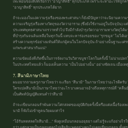
เฟะฟอนของสิ่งที่เรียกว่า "อาญาสิทธิ์" ทุกประเภท เพราะจะหาอะไรที่ถูกค
"อาญาสิทธิ์" ทุกประเภทได้ยาก
ถ้าจะมองในแง่ความรุ่งเรืองของพระศาสนา ก็ยังมีปัญหาว่าจะนิยามความรุ
ความเจริญรุ่งเรืองทางวัตถุของวัดวาอาราม (ซึ่งยังใช้งานอยู่ในปัจจุบัน) 
ประเทศพุทธศาสนาเถรวาททั่วไป จึงมีกำลังบำรุงวัดวาอารามทางวัตถุได้มา
ที่บำรุงกันจนล้นเหลือในทุกวันนี้ แทบจะหาร่องรอยของ "รุกขมูล" ไม่ได้เอ
สร้างความทุกข์อย่างมหันต์ให้แก่ผู้คนในโลกปัจจุบัน ถ้าอย่างนั้นฐานะเศรษ
แก่พระศาสนากันแน่?
ความขัดแย้งที่เกิดขึ้นในการจัดงานวันวิสาขบูชาโลกในครั้งนี้ ไม่น่า
ในประเทศไทยแล้ว ก็มองเห็นความ "เป็นไปอย่างนั้น" อย่างชัดเจน เมื่อเหตุเ
7. สึนามิภาษาไทย
ผมอยากถามครูภาษาไทยว่า จะเรียก "สึนามิ" ในภาษาไทยว่าอะไรดีครับ ?
ใครแปลสึนามิเป็นภาษาไทยว่าอะไร บางคนอาจอ้างถึงเหตุการณ์ที่ "คลื่นยัก
เป็นศัพท์บัญญัติแทนคำว่าสึนามิ
ถ้าจะเขียนกลอนรำพันความโศกสลดของอุบัติภัยครั้งนี้หรือแต่งเนื้อร้องเพ
นามิ ก็ฟังไม่เข้าหูคนวัยผมเท่าไร
"โอ้รันทดสลดใจสึนามิ...." ฟังดูเหมือนกลอนอยุธยา แต่ไม่รู้จะแก้อย่างไรให้
กว่า แต่กลายเป็นกลอนตลกไปเสียฉิบ พูดอย่างคนไม่เคยเขียนกลอน ทั้ง