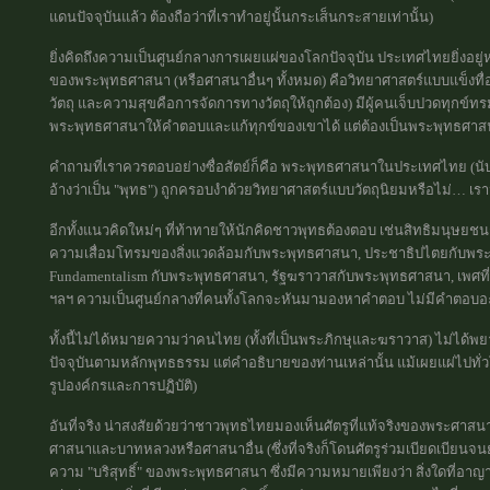
แดนปัจจุบันแล้ว ต้องถือว่าที่เราทำอยู่นั้นกระเส็นกระสายเท่านั้น)
ยิ่งคิดถึงความเป็นศูนย์กลางการเผยแผ่ของโลกปัจจุบัน ประเทศไทยยิ่งอยู
ของพระพุทธศาสนา (หรือศาสนาอื่นๆ ทั้งหมด) คือวิทยาศาสตร์แบบแข็งทื่
วัตถุ และความสุขคือการจัดการทางวัตถุให้ถูกต้อง) มีผู้คนเจ็บปวดทุกข์ท
พระพุทธศาสนาให้คำตอบและแก้ทุกข์ของเขาได้ แต่ต้องเป็นพระพุทธศาสนา
คำถามที่เราควรตอบอย่างซื่อสัตย์ก็คือ พระพุทธศาสนาในประเทศไทย (นับ
อ้างว่าเป็น "พุทธ") ถูกครอบงำด้วยวิทยาศาสตร์แบบวัตถุนิยมหรือไม่…
อีกทั้งแนวคิดใหม่ๆ ที่ท้าทายให้นักคิดชาวพุทธต้องตอบ เช่นสิทธิมนุษย
ความเสื่อมโทรมของสิ่งแวดล้อมกับพระพุทธศาสนา, ประชาธิปไตยกับพระ
Fundamentalism กับพระพุทธศาสนา, รัฐฆราวาสกับพระพุทธศาสนา, เพศท
ฯลฯ ความเป็นศูนย์กลางที่คนทั้งโลกจะหันมามองหาคำตอบ ไม่มีคำตอบอะไรเก
ทั้งนี้ไม่ได้หมายความว่าคนไทย (ทั้งที่เป็นพระภิกษุและฆราวาส) ไม่ได้พ
ปัจจุบันตามหลักพุทธธรรม แต่คำอธิบายของท่านเหล่านั้น แม้เผยแผ่ไปทั่
รูปองค์กรและการปฏิบัติ)
อันที่จริง น่าสงสัยด้วยว่าชาวพุทธไทยมองเห็นศัตรูที่แท้จริงของพระศาสนาห
ศาสนาและบาทหลวงหรือศาสนาอื่น (ซึ่งที่จริงก็โดนศัตรูร่วมเบียดเบียนจนย่ำแ
ความ "บริสุทธิ์" ของพระพุทธศาสนา ซึ่งมีความหมายเพียงว่า สิ่งใดที่อาญาสิ