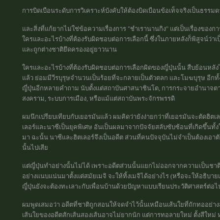
การบิดเบือนระดับการวิเคราะห์บังคับให้ต้องบิดเบือนข้อเท็จจริงเป็นธรรมด
และสิ่งที่แก้ยากไม่ใช่ข้อความเรื่องการ "ชำเรานานกิง" แต่เป็นเรื่องของการว
ใครและอะไรบ้างที่ต้องรับผิดชอบต่อการเลือกนี้ ซึ่งในภายหลังก็พิสูจน์ว่าเ
และถูกต่างชาติยึดครองอยู่ยาวนาน
ใครและอะไรบ้างที่ต้องรับผิดชอบต่อการเลือกผิดของญี่ปุ่นนั้น สืบย้อนหลัง
แล้ว ย่อมมีวีรบุรุษจำนวนเป็นร้อยที่จะกลายเป็นตัวตลก และโมฆบุรุษ อีกท
ญี่ปุ่นอีกหลายคำถาม นับตั้งแต่สถาบันศาสนาชินโต, การกระจายอำนาจตา
สงคราม, ระบบการเมือง, หรือแม้แต่สถาบันพระจักรพรรดิ
ผมนึกเปรียบเทียบกับเยอรมันแล้ว ผมคิดว่ายังง่ายกว่าที่เยอรมันจะตัดฮิตเ
เลอร์และนาซีเป็นยุคพิเศษ อันเป็นผลมาจากปัจจัยสลับซับซ้อนที่เกิดขึ้นทั
มา ฉะนั้น นาซีและฮิตเลอร์จึงเป็นอดีต ส่วนที่คนปัจจุบันไม่จำเป็นต้องเ
นั้นไปเสีย
แต่ญี่ปุ่นทำอย่างนั้นไม่ได้ เพราะอดีตส่วนนั้นแยกไม่ออกจากความเป็นชาติ
อย่างแนบแน่นมาตั้งแต่สมัยเมจิ จะให้ทิ้งเมจิได้อย่างไร (หรือจะให้อธิบายเ
ญี่ปุ่นยังจะต้องทะเลาะกับเพื่อนบ้านด้วยปัญหาแบบเรียนประวัติศาสตร์ต่อไ
ผมพูดเสมอว่า อดีตที่ชาติถูกสอนให้จดจำไว้นั้นเหมือนเส้นใยที่ถักทออย่า
เส้นใยของอดีตสักเส้นสองเส้นอาจไม่ยากนัก แต่การทอลายใหม่ ตั้งสีใหม่ หร