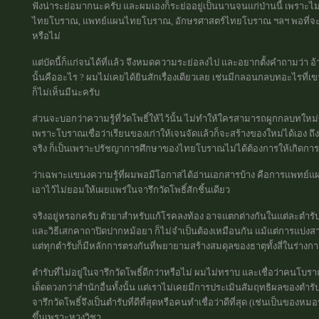
ฟังน่าระย่อมากนะครับ และผมเองก็ระย่ออยู่เป็นนานจนแก่ป่านนี้ เพราะ
ไทยโบราณ, แพทย์แผนไทยโบราณ, อักษรศาสตร์ไทยโบราณ ฯลฯ พอที่จะประเมิ
หรือไม่
แต่บัดนี้ก็แก่จนได้ที่แล้ว จึงหมดความระย่อลงไป และอยากตั้งคำถามว่า อ้าย
นั้นคืออะไร ? ผมไม่เคยได้ยินสักเรื่องเดียวเลย เช่นมีกลอนกลบทอะไรที่เ
ก็ไม่เห็นมีนะครับ
ส่วนจะบอกว่าความรู้ที่วัดโพธิ์ให้ไว้นั้น ไม่ทำให้ใครสามารถผูกกลบทใหม่
เพราะโบราณเชื่อว่าเรียนของเก่าให้เจนจัดแล้วก็จะสร้างของใหม่ได้เอง
จริง ก็เป็นเพราะปรัชญาการศึกษาของไทยโบราณไม่ได้ต้องการให้เกิดการคิด
ว่าเฉพาะแขนงความรู้ที่ผมพอมีโอกาสได้อ่านเอกสารบ้าง คือการแพทย์แผนไ
เอาไว้ไม่ยอมให้เผยแพร่ในจารึกวัดโพธิ์สักชิ้นเดียว
จริงอยู่หรอกครับ ตัวยาสำหรับแก้โรคลงท้อง อาจแตกต่างกันในแต่ละตำรับ รว
และวิธีเสกคาถาปิดปากหม้อยา ก็ไม่จำเป็นต้องเหมือนกัน แม้แต่การแบ่งสา
แต่ทุกตำรับก็มีหลักการตรงกันที่พยายามสร้างสมดุลของธาตุทั้งสี่ในร่างกาย
ตำรับที่ไม่อยู่ในจารึกวัดโพธิ์ดีกว่าหรือไม่ ผมไม่ทราบ และเชื่อว่าคนโบ
เด็ดดวงกว่าสำนักอื่นทั้งนั้น แต่เราไม่เคยมีการประเมินสัมฤทธิผลของตำ
จารึกวัดโพธิ์จึงเป็นตำรับที่ดีที่สุดหรือคนทำเชื่อว่าดีที่สุด (เช่นเป็นของหม
ขึ้นเพราะหวงวิชา