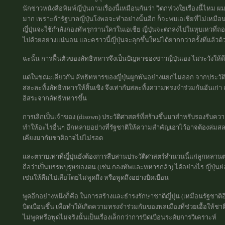
นักข่าวหนังสือพิมพ์ญี่ปุ่นถามเรื่องนี้เหมือนกันว่า วิตกห่วงใยเรื่องนี้ไหม
มาก เพราะถ้ารัฐบาลญี่ปุ่นโง่พอจะทำอย่างนั้นอีก ก็จะพบเอเชียที่ไม่เหมือ
ญี่ปุ่นจะใช้กำลังกองทัพรุกรานใครในเอเชีย ญี่ปุ่นจะตกลงไปในหุบเหวที่
ไปด้วยอย่างแน่นอน และคราวนี้ญี่ปุ่นจะลุกขึ้นใหม่ได้ยากกว่าครั้งที่แล้วด้
ฉะนั้น การฟื้นตัวของลัทธิทหารจึงเป็นปัญหาของชาวญี่ปุ่นเอง ไม่ระวังให้ดี
แต่ในขณะเดียวกัน ลัทธิทหารของญี่ปุ่นผูกพันอย่างแยกไม่ออก จากประวัติศา
สละละทิ้งลัทธิทหารให้สิ้นเชิง จึงเท่ากับสละทิ้งความทรงจำร่วมกันอันเก่
อิสระจากลัทธิทหารขึ้น
การเลิกเป็นเจ้าของ (disown) ประวัติศาสตร์ที่สร้างขึ้นมาสำหรับรองรับความ
ทำให้อะไรอื่นๆ อีกหลายอย่างที่รัฐชาติให้ความสำคัญเอาไว้อาจต้องล่มสลายไ
เคียงมากับชาติอาจไปไม่รอด
และตราบเท่าที่ญี่ปุ่นยังต้องการสืบสานประวัติศาสตร์สำนวนนี้แก่ลูกหลาน
ถือว่าเป็นบรรพบุรุษของตน (เช่น กองทัพและทหารกล้า) ได้อย่างไร ญี่ปุ่นย
เช่นให้ลืมไปเสียโดยไม่พูดถึง หรือพูดถึงอย่างบิดเบือน
พูดอีกอย่างหนึ่งก็คือ ในการสร้างและธำรงรักษาชาติญี่ปุ่น (เหมือนรัฐชาติ
บิดเบือนขึ้น เพื่อทำให้เกิดความทรงจำร่วมกันของพลเมืองที่ช่วยเอื้อให้ชาต
ไม่พูดหรือพูดไม่จริงนั้นเป็นเรื่องเล็กกว่าการบิดเบือนระดับการวิเคราะห์