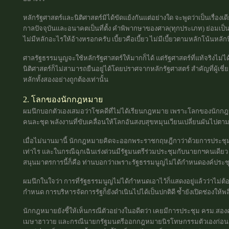
หลักรัฐศาสตร์และนิติศาสตร์มิได้ขัดแย้งกันแต่อย่างใด จะพูดว่าเป็นเรื่องเ
กาลปัจจุบันและอนาคตเป็นที่ตั้ง คำพิพากษาของศาล(ทุกประเภท) ย่อมเป็นบ
ไม่มีหลักอะไรให้อ้างหรอกครับ เบี้ยวคือเบี้ยว ไม่มีเบี้ยวตามหลักโน้นหลัก
ศาลรัฐธรรมนูญจะใช้หลักรัฐศาสตร์ให้มากก็ได้ แต่รัฐศาสตร์ที่แท้จริงไม่ได
นิติศาสตร์ก็ไม่สามารถยืนอยู่ได้โดยปราศจากหลักรัฐศาสตร์ สำคัญที่ผู้เชี
หลักทั้งสองอย่างถูกต้องเท่านั้น
2. โลกของนักกฎหมาย
ผมนึกบอกตัวเองเสมอว่าโชคดีที่ไม่ได้เรียนกฎหมาย เพราะโลกของนักกฎหม
คนละชุด พลังงานที่ขับเคลื่อนให้โลกอันสงบสุขหมุนเวียนเปลี่ยนผันไปตาม
เมื่อไม่นานมานี้ นักกฎหมายคิดจะออกพระราชกฤษฎีกาว่าด้วยการประชุ
เท่าไร และในกรณีฉุกเฉินเร่งด่วนมีรัฐมนตรีร่วมประชุมกับนายกฯคนเดียว ก
สนุนมาตรการนี้ก็คือ ท่านบอกว่าเพราะรัฐธรรมนูญไม่ได้กำหนดองค์ประชุ
ผมนึกในใจว่า การที่รัฐธรรมนูญไม่ได้กำหนดเอาไว้ก็แสดงอยู่แล้วว่าไม่ต้
กำหนด การบริหารจัดการรัฐก็ยังดำเนินไปได้เป็นปกติดี ซ้ำยังเปิดช่องใ
นักกฎหมายยังชี้ให้เห็นกรณีตัวอย่างในอดีตว่า เคยมีการประชุม ครม.สอง
เมษาฮาวาย และกรณีนายกรัฐมนตรีออกกฎหมายนิรโทษกรรมตัวเองก่อนอำล