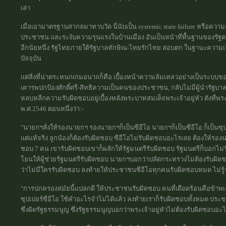
เล่า
เมื่อเอามาตรฐานสากลมาทาบวัด นี่นับเป็น systemic state failure หรือควา
ประชาชน และระงับความรุนแรงในบ้านเมือง อันเป็นหน้าที่พื้นฐานของร
อีกนัยหนึ่ง รัฐไทยภายใต้รัฐบาลทักษิณ-ไทยรักไทย สอบตก ในฐานะควา
ปัจจุบัน
แต่สิ่งที่น่าตระหนกเกมอนาถก็คือ เบื้องหน้าความล้มเหลวอย่างเป็นระบบ
เคารพปกป้องศักดิ์ศรี-สิทธิความเป็นคนของประชาชน, กลับไม่มีผู้นำรัฐ
หลบหลีกความรับผิดชอบอยู่เบื้องหลังพระบาทสมเด็จพระเจ้าอยู่หัว ดังที
พ.ศ.2546 ตอนหนึ่งว่า:-
"นายกฯสั่งให้รองนายกฯ รองนายกฯก็เป็นซีอีโอ นายกฯก็เป็นซีอีโอ ก็เป็นซ
แต่แท้จริง ลูกน้องก็ต้องรับผิดชอบ ซีอีโอไม่รับผิดชอบอะไรเลย ต้องให้รอ
ชอบ 7 คน เขารับผิดชอบเขาก็ผลักให้รัฐมนตรีรับผิดชอบ รัฐมนตรีก็บอกไม่ร
โยนให้ผู้ช่วยรัฐมนตรีรับผิดชอบ นายกฯบอกว่าปลัดกระทรวงไม่ต้องรับผิดชอ
ว่าไม่มีใครรับผิดชอบ ลงท้ายให้ประชาชนซีอีโอทุกคนรับผิดชอบหมด ไม่รู
"การปกครองสมัยนี้แปลกดี ให้ประชาชนรับผิดชอบ คนที่เดือดร้อนคือข้าพเ
ซุปเปอร์ซีอีโอ ใช้คำอะไรจำไม่ได้แล้ว ลงท้ายเราก็รับผิดชอบทั้งหมด ประ
ซึ่งผิดรัฐธรรมนูญ ซึ่งรัฐธรรมนูญบอกว่าพระเจ้าอยู่หัวไม่ต้องรับผิดชอบอะ