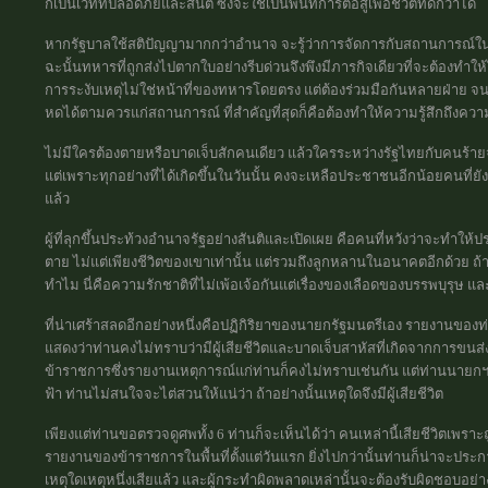
ก็เป็นเวทีที่ปลอดภัยและสันติ ซึ่งจะใช้เป็นพื้นที่การต่อสู้เพื่อชีวิตที่ดีกว่าได้
หากรัฐบาลใช้สติปัญญามากกว่าอำนาจ จะรู้ว่าการจัดการกับสถานการณ์ใน
ฉะนั้นทหารที่ถูกส่งไปตากใบอย่างรีบด่วนจึงพึงมีภารกิจเดียวที่จะต้องทำให
การระงับเหตุไม่ใช่หน้าที่ของทหารโดยตรง แต่ต้องร่วมมือกันหลายฝ่าย จนก
หดได้ตามควรแก่สถานการณ์ ที่สำคัญที่สุดก็คือต้องทำให้ความรู้สึกถึง
ไม่มีใครต้องตายหรือบาดเจ็บสักคนเดียว แล้วใครระหว่างรัฐไทยกับคนร้าย
แต่เพราะทุกอย่างที่ได้เกิดขึ้นในวันนั้น คงจะเหลือประชาชนอีกน้อยคนที่ยั
แล้ว
ผู้ที่ลุกขึ้นประท้วงอำนาจรัฐอย่างสันติและเปิดเผย คือคนที่หวังว่าจะทำใ
ตาย ไม่แต่เพียงชีวิตของเขาเท่านั้น แต่รวมถึงลูกหลานในอนาคตอีกด้วย ถ้าไ
ทำไม นี่คือความรักชาติที่ไม่เพ้อเจ้อกันแต่เรื่องของเลือดของบรรพบุรุษ 
ที่น่าเศร้าสลดอีกอย่างหนึ่งคือปฏิกิริยาของนายกรัฐมนตรีเอง รายงานขอ
แสดงว่าท่านคงไม่ทราบว่ามีผู้เสียชีวิตและบาดเจ็บสาหัสที่เกิดจากการขนส่ง
ข้าราชการซึ่งรายงานเหตุการณ์แก่ท่านก็คงไม่ทราบเช่นกัน แต่ท่านนายกฯทราบว
ฟ้า ท่านไม่สนใจจะไต่สวนให้แน่ว่า ถ้าอย่างนั้นเหตุใดจึงมีผู้เสียชีวิต
เพียงแต่ท่านขอตรวจดูศพทั้ง 6 ท่านก็จะเห็นได้ว่า คนเหล่านี้เสียชีวิตเพราะ
รายงานของข้าราชการในพื้นที่ตั้งแต่วันแรก ยิ่งไปกว่านั้นท่านก็น่าจะประก
เหตุใดเหตุหนึ่งเสียแล้ว และผู้กระทำผิดพลาดเหล่านั้นจะต้องรับผิดชอบอย่าง