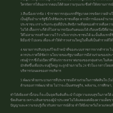
ใครจัดการได้นอกจากตอบโต้ด้วยความรุนแรง ซึ่งทำให้สถานการณ์ย
3.สืบเนื่องจากข้อ 1 ข้าราชการกลุ่มแรกที่รัฐบาลควรขจัดกวาดล้
เป็นผู้ถืออำนาจรัฐซึ่งใกล้ชิดประชาชนที่สุด หากมีการฉ้อฉลอำนาจ
ประชาชน เกราะกันกระสุนที่มีประสิทธิภาพที่สุดของตำรวจคือความ
ไม่ได้ เสื้อเกราะกี่ตัวก็ไม่สามารถป้องกันตนเองได้ เกือบหนึ่งปีที่
ใต้ไม่สามารถสร้างความไว้วางใจจากประชาชนได้ ฉะนั้นสิ่งแรกที่
ฝีมือเข้าไปแทน เพื่อจะทำให้ตำรวจส่วนใหญ่ในพื้นที่เป็นตำรวจดีให้
4.ขยายการปรับปรุงแก้ไขเจ้าหน้าที่ของระบบราชการจากตำรวจ ไปยั
ควรประกาศให้ชัดว่า นโยบายของรัฐบาลคือการมีส่วนร่วมของประชา
เช่นผู้ว่าฯ ซึ่งไม่เปิดเวทีให้แก่การเจรจาต่อรองของกลุ่มต่างๆ ใน
มักคิดขึ้นเพื่อประจบผู้ใหญ่) จะถูกย้ายภายใน 24 ชั่วโมง กล่าวโด
บริหารก่อนผลของการบริหาร
5.พัฒนาด้วยกระบวนการที่ประชาชนมีส่วนร่วมในการตัดสินใจ (ไม่ใช่
ด้านของการพัฒนาด้วย ไม่ว่าจะเป็นเศรษฐกิจ, พลังงาน, การศึกษา,
ทำได้เพียงเท่านี้ก่อน ก็จะเป็นจุดเริ่มต้นที่จะนำไปสู่ความสงบสุขในภาคใต
ขีดเส้นตาย เพราะเส้นตายของผู้นำประเทศ ไม่ได้แสดงแต่เพียงความเด็ดขาดข
ปัญญาและความรอบรู้เกี่ยวกับสถานการณ์ด้วย ทำให้ยิ่งน่าหวั่นไหวแก่คนที่ร