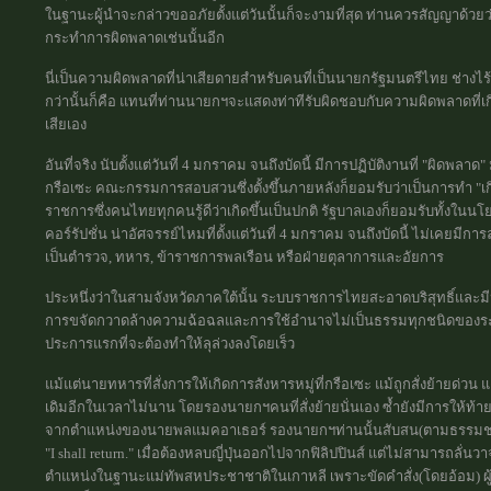
ในฐานะผู้นำจะกล่าวขออภัยตั้งแต่วันนั้นก็จะงามที่สุด ท่านควรสัญญาด้วยว่
กระทำการผิดพลาดเช่นนั้นอีก
นี่เป็นความผิดพลาดที่น่าเสียดายสำหรับคนที่เป็นนายกรัฐมนตรีไทย ช่างไร้เ
กว่านั้นก็คือ แทนที่ท่านนายกฯจะแสดงท่าทีรับผิดชอบกับความผิดพลาดที่เกิ
เสียเอง
อันที่จริง นับตั้งแต่วันที่ 4 มกราคม จนถึงบัดนี้ มีการปฏิบัติงานที่ "ผิดพ
กรือเซะ คณะกรรมการสอบสวนซึ่งตั้งขึ้นภายหลังก็ยอมรับว่าเป็นการทำ "เกิ
ราชการซึ่งคนไทยทุกคนรู้ดีว่าเกิดขึ้นเป็นปกติ รัฐบาลเองก็ยอมรับทั้งใ
คอร์รัปชั่น น่าอัศจรรย์ไหมที่ตั้งแต่วันที่ 4 มกราคม จนถึงบัดนี้ ไม่เคยมี
เป็นตำรวจ, ทหาร, ข้าราชการพลเรือน หรือฝ่ายตุลาการและอัยการ
ประหนึ่งว่าในสามจังหวัดภาคใต้นั้น ระบบราชการไทยสะอาดบริสุทธิ์และมีประสิ
การขจัดกวาดล้างความฉ้อฉลและการใช้อำนาจไม่เป็นธรรมทุกชนิดของระ
ประการแรกที่จะต้องทำให้ลุล่วงลงโดยเร็ว
แม้แต่นายทหารที่สั่งการให้เกิดการสังหารหมู่ที่กรือเซะ แม้ถูกสั่งย้ายด่วน
เดิมอีกในเวลาไม่นาน โดยรองนายกฯคนที่สั่งย้ายนั่นเอง ซ้ำยังมีการให้ท
จากตำแหน่งของนายพลแมคอาเธอร์ รองนายกฯท่านนั้นสับสน(ตามธรรมชาติ
"I shall return." เมื่อต้องหลบญี่ปุ่นออกไปจากฟิลิปปินส์ แต่ไม่สามารถลั่น
ตำแหน่งในฐานะแม่ทัพสหประชาชาติในเกาหลี เพราะขัดคำสั่ง(โดยอ้อม) ผู