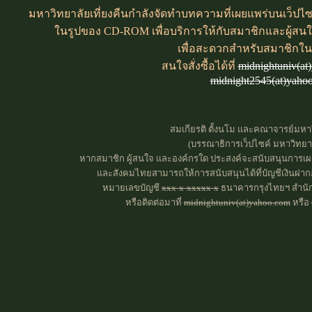
มหาวิทยาลัยเที่ยงคืนกำลังจัดทำบทความที่เผยแพร่บนเว็ปไซค
ในรูปของ CD-ROM เพื่อบริการให้กับสมาชิกและผู้สน
เพื่อสะดวกสำหรับสมาชิกใน
สนใจสั่งซื้อได้ที่
midnightuniv(at
midnight2545(at)yaho
สมเกียรติ ตั้งนโม และคณาจารย์มหาว
(บรรณาธิการเว็ปไซค์ มหาวิทยาลั
หากสมาชิก ผู้สนใจ และองค์กรใด ประสงค์จะสนับสนุนการเผย
และสังคมไทยสามารถให้การสนับสนุนได้ที่บัญชีเงินฝากอ
หมายเลขบัญชี
xxx-x-xxxxx-x
ธนาคารกรุงไทยฯ สำนักง
หรือติดต่อมาที่
midnightuniv(at)yahoo.com
หรือ