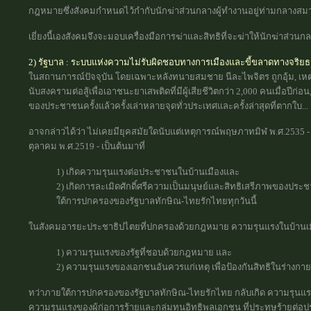
กฎหมายซึ่งสังคมกำหนดไว้กำกับนักฆ่าส่วนกลางผู้ทำงานอยู่ท่ามกลางสม
เยี่ยงนี้เองสังคมจึงจะมอบเครื่องมือการฆ่าและสิทธิที่จะฆ่าให้นักฆ่าส่
2) รัฐบาล : ระบบแห่งความไม่รับผิดชอบทางการเมืองและขี้ขลาดทางจริย
ในสถานการณ์ปัจจุบัน โดยเฉพาะหลังทนายสมชาย นีละไพจิตร ถูกอุ้ม, เหตุกา
นับสงครามต่อสู้เพื่อเอาชนะยาเสพติดที่มีผู้เสียชีวิตกว่า 2,000 คนเมื่อปี
ของประชาชนครั้งแล้วครั้งเล่าหลายจุดทั่วประเทศและครั้งล่าสุดที่ตากใบ...
อาจกล่าวได้ว่า ไม่เคยมียุคสมัยใดนับแต่เหตุการณ์พฤษภาทมิฬ พ.ศ.2535 - 
ตุลาคม พ.ศ.2519 - เป็นต้นมาที่
1) เกิดความรุนแรงต่อประชาชนในบ้านเมืองและ
2) เกิดการละเมิดศักดิ์ศรีความเป็นมนุษย์และสิทธิเสรีภาพของประ
ใต้การปกครองของรัฐบาลทักษิณ-ไทยรักไทยทุกวันนี้
ในสังคมอารยะประชาธิปไตยที่ปกครองด้วยกฎหมาย ความรุนแรงในบ้านเมื
1) ความรุนแรงของรัฐที่ชอบด้วยกฎหมาย และ
2) ความรุนแรงของเอกชนอันควรแก่เหตุ เพื่อป้องกันสิทธิในร่างกาย 
ทว่าภายใต้การปกครองของรัฐบาลทักษิณ-ไทยรักไทย กลับเกิด ความรุนแรง
ความรุนแรงของผู้ก่อการร้ายและกลุ่มทุนอิทธิพลเอกชน ที่ประทุษร้าย