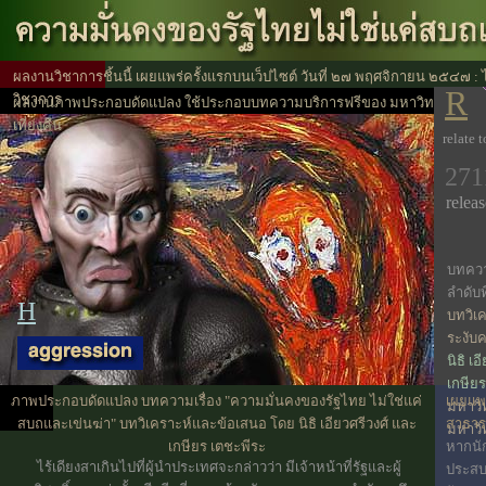
ผลงานวิชาการชิ้นนี้ เผยแพร่ครั้งแรกบนเว็ปไซต์ วันที่ ๒๗ พฤศจิกายน ๒๕๔๗ :
R
วิชาการ
ผลงานภาพประกอบดัดแปลง ใช้ประกอบบทความบริการฟรีของ มหาวิทยาลัย
เที่ยงคืน
relate 
271
releas
บทควา
ลำดับที
H
บทวิเค
ระงับ
นิธิ เ
เกษียร
ภาพประกอบดัดแปลง บทความเรื่อง "ความมั่นคงของรัฐไทย ไม่ใช่แค่
เผยแพร่
มหาวิท
สบถและเข่นฆ่า" บทวิเคราะห์และข้อเสนอ โดย นิธิ เอียวศรีวงศ์ และ
สาธา
มหาวิ
เกษียร เตชะพีระ
หากนั
ไร้เดียงสาเกินไปที่ผู้นำประเทศจะกล่าวว่า มีเจ้าหน้าที่รัฐและผู้
ประส