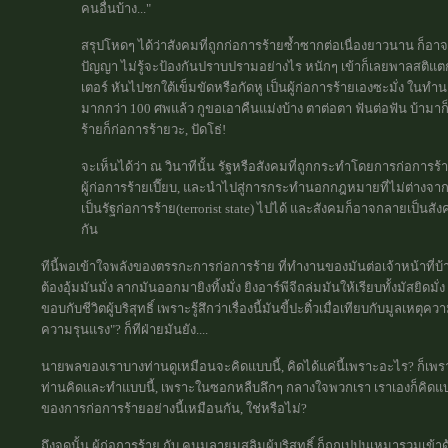
คนอื่นบ้าง..."
สรุปโหดๆ ได้ว่าสังคมที่ถูกก่อการร้ายซ้ำซากต่อเนื่องยาวนาน ก็อ
ปัญญา ไม่รู้จะป้องกันปราบปรามอย่างไร หนักๆ เข้าก็เลยพาลสติแตก
เตอร์ หันไปชกใต้เข็มขัดหรือกัดหู เป็นผู้ก่อการร้ายเองซะมั่ง ในทำ
มากกว่า 100 ศพแล้ว กูขอเอาคืนแม่งบ้าง ตาต่อตา ฟันต่อฟัน บ้ามาก
ร้ายก็ก่อการร้ายวะ, ปัดโธ่!
จะเห็นได้ว่า ณ วินาทีนั้น รัฐหรือสังคมที่ถูกกระทำโดยการก่อกา
ผู้ก่อการร้ายเปี๊ยบ, และนำไปสู่การกระทำนอกกฎหมายที่ไม่ต่างจากผ
เป็นรัฐก่อการร้าย(terrorist state) ไปได้ และสังคมก็อาจกลายเป็นสังค
กัน
ทีนี้พอเข้าใจพลังของตรรกะการก่อการร้าย ที่ทำงานของมันต่อเจ้าหน้าที่
ต้องอุ้มมันมั่ง ลากมันออกมายิงทิ้งมั่ง ยิงอาร์พีจีถล่มมันให้เรียบทั้งมัสยิดมั่ง
ขอบกับชีวิตผู้บริสุทธิ์ เพราะรู้สึกว่าเรื่องนี้มันขี้ปะติ๋วเมื่อเทียบกับมูลเห
ความรุนแรง"? ก็ทีฝ่ายมันยัง....
นายพลของเราบางท่านดูเหมือนจะคิดแบบนี้, คิดได้แค่นี้เพราะอะไร? ก็เพราะ
ท่านคิดและทำแบบนี้, เพราะในซอกหลืบลึกๆ กลางใจพวกเรา เราเองก็คิดแบบ
ของการก่อการร้ายอย่างนี้เหมือนกัน, ใช่หรือไม่?
ถึงจุดนั้น ผู้ก่อการร้าย กับ คนมลายูมุสลิมผู้บริสุทธิ์ ก็ถูกเปปนเหมารวมเข้