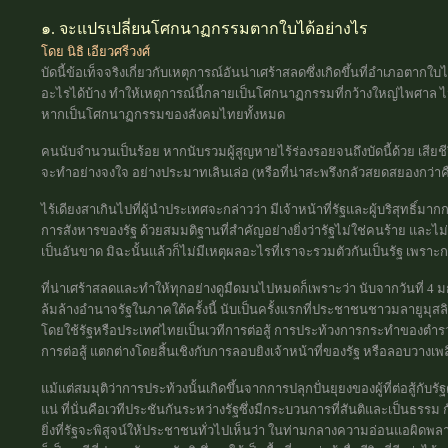
๑. จะแปรเปลี่ยนโศกนาฏกรรมตากใบได้อย่างไร
โดย นิธิ เอียวศรีวงศ์
บัดนี้ข้อเท็จจริงเกี่ยวกับเหตุการณ์อันน่าเศร้าสลดซึ่งเกิดขึ้นที่อำเภอตา
อะไรได้บ้าง ทำให้เหตุการณ์นี้กลายเป็นโศกนาฏกรรมที่กว้างใหญ่ไพศาล ไม่
หากเป็นโศกนาฏกรรมของสังคมไทยทั้งหมด
คนนับจำนวนเป็นร้อย หากนับรวมผู้สูญหายไร้ร่องรอยจนถึงบัดนี้ด้วย เสีย
จะทำอย่างจงใจ อย่างประมาทเลินเล่อ (หรือที่น่าสะพรึงกลัวสยดสยองกว่าคือ
ไร้เดียงสาเกินไปที่ผู้นำประเทศจะกล่าวว่า มีเจ้าหน้าที่รัฐและผู้บริสุทธิ์มาก
การสังหารของรัฐ ด้วยสมมติฐานที่สำคัญอย่างยิ่งว่ารัฐไม่ใช่คนร้าย และไม
เป็นอันขาด มิฉะนั้นแล้วก็ไม่มีเหตุผลอะไรที่เราจะรวมตัวกันเป็นรัฐ เพราะก
ที่น่าเศร้าสลดและทำให้ทุกอย่างดูมืดมนไปหมดก็เพราะว่า นับจากวันที่ 4 มกร
ล้มล้างอำนาจรัฐในภาคใต้ครั้งนี้ นับเป็นครั้งแรกที่ประชาชนชาวมลายูมุสลิม
โดยใช้รัฐหรือประเทศไทยเป็นเวทีการต่อสู้ การประท้วงการกระทำของตำร
การต่อสู้ แตกต่างโดยสิ้นเชิงกับการลอบยิงเจ้าหน้าที่ของรัฐ หรือลอบว
แม้แต่สมมุติว่าการประท้วงนั้นเกิดขึ้นจากการปลุกปั่นยุยงของผู้ที่ต่อสู้กับรั
แน่ ที่นั่นคือเวทีประชันกันระหว่างรัฐซึ่งมีกระบวนการที่สันติและเป็นธรรม ก
ยิ่งที่รัฐจะพิสูจน์ให้ประชาชนทั่วไปเห็นว่า ในท่ามกลางความอ่อนแอผิดพ