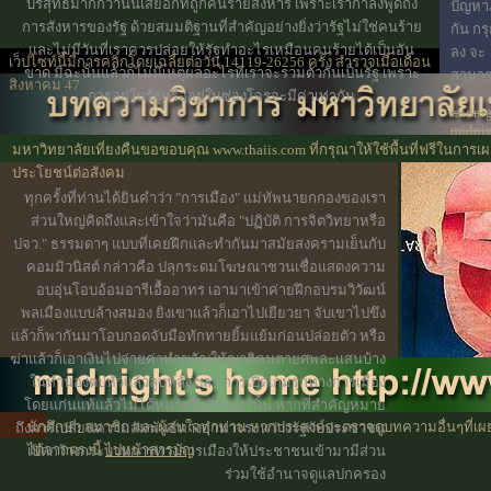
บริสุทธิ์มากกว่านั้นเสียอีกที่ถูกคนร้ายสังหาร เพราะเรากำลังพูดถึง
ปัญหา
การสังหารของรัฐ ด้วยสมมติฐานที่สำคัญอย่างยิ่งว่ารัฐไม่ใช่คนร้าย
กัน ก
และไม่มีวันที่เราควรปล่อยให้รัฐทำอะไรเหมือนคนร้ายได้เป็นอัน
ลง จะ
เว็ปไซท์นี้มีการคลิกโดยเฉลี่ยต่อวัน 14119-26256 ครั้ง สำรวจเมื่อเดือน
ขาด มิฉะนั้นแล้วก็ไม่มีเหตุผลอะไรที่เราจะรวมตัวกันเป็นรัฐ เพราะ
สามาร
สิงหาคม 47
การอยู่ในรัฐหรืออยู่ในซ่องโจรจะมีค่าเท่ากัน
midnig
midni
midart
มหาวิทยาลัยเที่ยงคืนขอขอบคุณ www.thaiis.com ที่กรุณาให้ใช้พื้นที่ฟรีในการเผ
ประโยชน์ต่อสังคม
ทุกครั้งที่ท่านได้ยินคำว่า "การเมือง" แม่ทัพนายกกองของเรา
ส่วนใหญ่คิดถึงและเข้าใจว่ามันคือ "ปฏิบัติ การจิตวิทยาหรือ
ปจว." ธรรมดาๆ แบบที่เคยฝึกและทำกันมาสมัยสงครามเย็นกับ
คอมมิวนิสต์ กล่าวคือ ปลุกระดมโฆษณาชวนเชื่อแสดงความ
อบอุ่นโอบอ้อมอารีเอื้ออาทร เอามาเข้าค่ายฝึกอบรมวิวัฒน์
พลเมืองแบบล้างสมอง ยิงเขาแล้วก็เอาไปเยียวยา จับเขาไปขึง
แล้วก็พากันมาโอบกอดจับมือทักทายยิ้มแย้มก่อนปล่อยตัว หรือ
ฆ่าแล้วก็เอาเงินไปจ่ายค่าทำขวัญให้ญาติคนตายศพละแสนบ้าง
ในทำนองตบหัวแล้วลูบหลัง ฯลฯ การเปิดเกมรุกทางการเมือง
โดยแก่นแท้แล้วไม่ได้หมายถึงสิ่งเหล่านั้น หากที่สำคัญหมาย
นักศึกษา สมาชิก และผู้สนใจทุกท่าน หากประสงค์จะตรวจดูบทความอื่นๆที่เผ
ถึงการเปลี่ยนความสัมพันธ์ทางอำนาจระหว่างรัฐกับประชาชน
ได้จากตรงนี้
ไปหน้าสารบัญ
เปิดกว้างกระบวนการทางการเมืองให้ประชาชนเข้ามามีส่วน
ร่วมใช้อำนาจดูแลปกครอง