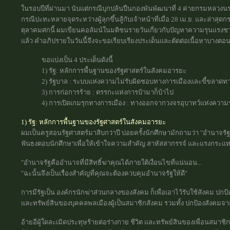
ในรอบปีที่ผ่านมา นับแต่กรณีบุกปล้นปืนกองพันพัฒนาที่ 4 ค่ายกรมหลวงน
กรณีปะทะหลายจุดระหว่างผู้ลุกขึ้นสู้กับเจ้าหน้าที่เมื่อ 28 เม.ย. และล่า
ตุลาคมศกนี้ ผมเขียนคอลัมน์ในมติชนรายวันเกี่ยวกับปัญหาความรุนแรงชา
แล้ว คำอภิปรายในวันนี้จึงจะขอเรียบเรียงประเด็นและตัดต่อเนื้อหาบางตอนข
ขอแบ่งเป็น 4 ประเด็นดังนี้
1) รัฐ: หลักการพื้นฐานของรัฐศาสตร์ในสังคมอารยะ
2) รัฐบาล : ระบบแห่งความไม่รับผิดชอบทางการเมืองและขี้ขลาดท
3) การก่อการร้าย : ตรรกะแห่งการบ้ามาก็บ้าไป
4) การเปิดเกมรุกทางการเมือง : ทางออกจากวงจรอุบาทว์แห่งความ
1) รัฐ: หลักการพื้นฐานของรัฐศาสตร์ในสังคมอารยะ
ผมเป็นครูสอนรัฐศาสตร์มาสิบกว่าปี บ่อยครั้งนักศึกษามักถามว่า "อำนาจรัฐคื
ฟันธงตอบนักศึกษาเพื่อให้เข้าใจความสำคัญ สาหัสสากรรจ์ และแรงกระแท
"อำนาจรัฐคืออำนาจที่มีสิทธิ์ฆ่าคุณได้ภายใต้เงื่อนไขที่แน่นอน...
"ฉะนั้นจึงเป็นเรื่องสำคัญที่คุณจะต้องควบคุมอำนาจรัฐให้ดี"
การมีรัฐเป็น องค์กรนักฆ่าส่วนกลางของสังคม ก็เพื่อเอาไว้รับใช้สังคม ป
และทรัพย์สินของบุคคลพลเมืองผู้เป็นสมาชิกสังคม รวมทั้ง ปกป้องสังคมจากศ
อ้ายอีผู้ใดละเมิดประทุษร้ายต่อร่างกาย ชีวิต และทรัพย์สินของเพื่อนสมาช