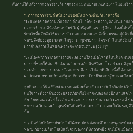
สัปดาห์ให้หลังการก่อการร้ายวินาศกรรม 11 กันยายน พ.ศ.2544 ในอเมริกา(Ba
"...การก่อการร้ายดำเนินงานของมัน 3 ทางด้วยกัน กล่าวคือ
"1) มันตัดขาดความเกี่ยวข้องเชื่อมโยงใดๆ ระหว่างผู้ตกเป็นเป้าขอ
ก่อการร้ายไม่อินังขังขอบกับชีวิตผู้บริสุทธิ์ เพราะรู้สึกว่าเรื่องนี้มัน
ร้อนใจที่ผลักดันให้พวกเขาไปก่อความรุนแรง ดังนั้น บรรดาผู้มีสิทธิ
หลายจึงต้องอยู่อย่างกลัวไมรู้วาย" พูดง่ายๆ ว่าใครหน้าไหนถึงไม่เกี
ผวาตื่นกลัวกันไปหมดเพราะจะตายวันตายพรุ่งไม่รู้ที
"2) เนื่องจากการก่อการร้ายจะเล่นงานใครเมื่อไหร่ที่ไหนก็ได้ มันจึ
ต่างๆ ที่ช่วยให้สมาชิกสังคมสามารถดำเนินชีวิตต่อไปอย่างปกติสุข
บ่อนทำลายรากฐานของสังคมการเมืองลงไปเลยทีเดียว ซึ่งก็คือบ่อน
ดำเนินงานตามปกติของรัฐ อันถือการปกป้องชีวิตของผู้คนพลเมืองเป็นห
พูดอีกอย่างก็คือ ชีวิตสังคมพลอยผิดเพี้ยนเบี่ยงเบนวิปริตผิดปกติก
แน่ใจกระทั่งว่าตัวเองจะปลอดภัยหรือไม่? จะปลอดภัยอีกนานแค่ไห
พัก ท้องถนน รถไฟ โรงเรียน สวนสาธารณะ สวนยาง บ้านช่อง ที่ทำงา
พยาบาล วัด ศาลเจ้า สุเหร่ามัสยิดหรือ? เพราะไม่ว่าจะเป็นใครอยู่ที่ไห
นั้น
"3) เมื่อชีวิตไม่อาจดำเนินไปได้ตามปกติ สังคมที่โศกาอาดูรอาลัยส
หลาย ก็อาจเปลี่ยนไปเป็นสังคมของว่าที่นักล่าเหยื่อ คันไม้คันมือ