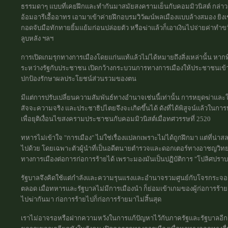
ธรรมดาๆ แบบที่เคยฝึกและทำกันมาสมัยสงครามเย็นกับคอมมิวนิสต์ กล่
อ้อมอารีเอื้ออาทร เอามาเข้าค่ายฝึกอบรมวิวัฒน์พลเมืองแบบล้างสมอง ยิง
กอดจับมือทักทายยิ้มแย้มก่อนปล่อยตัว หรือฆ่าแล้วก็เอาเงินไปจ่ายค่
ลูบหลัง ฯลฯ
การเปิดเกมรุกทางการเมืองโดยแก่นแท้แล้วไม่ได้หมายถึงสิ่งเหล่านั้น ห
ระหว่างรัฐกับประชาชน เปิดกว้างกระบวนการทางการเมืองให้ประชาชนเข
ปกป้องรักษาผลประโยชน์ส่วนรวมของตน
มีแต่การปรับเปลี่ยนความสัมพันธ์ทางอำนาจเช่นนี้เท่านั้น การหยุดฆ่าและใ
สัจจะความจริง และประชาธิปไตยจึงจะเกิดขึ้นได้ ดังที่ได้พิสูจน์แล้วในก
เพื่อยุติเงื่อนไขสงครามประชาชนกับคอมมิวนิสต์เมื่อทศวรรษที่ 2520
ทหารไม่เข้าใจ "การเมือง" ไม่ใช่เรื่องแปลกเพราะไม่ได้ถูกฝึกมา แต่ที่น่า
ไปด้วย โดยเฉพาะตัวผู้นำที่เป็นอดีตนายตำรวจและดอกเตอร์ทางอาชญวิทย
ทางการเมืองต่อการก่อการร้ายได้ เพราะมองมันเป็นปฏิบัติการ "โปลิศปร
รัฐบาลจึงคิดใช้แต่กำลังและความรุนแรงและอำนาจรวมศูนย์กับโจรกระจอกที่
ตลอด เมื่อทหารและรัฐบาลไม่มีการเมืองนำ ก็ย่อมเข้าเกมของผู้ก่อการร้า
ไปฆ่ากันมา ก่อการร้ายไปก็ก่อการร้ายมาไม่สิ้นสุด
เราไม่อาจรอหรือฝากความหวังในการแก้ปัญหาไว้กับภาครัฐและรัฐบาลอีกต่