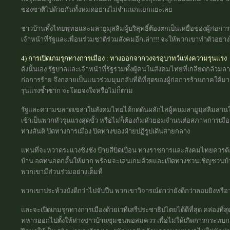
ของชาติไปด้วยกันทั้งหมดอย่างไม่จำแนกแยกแยะเลย
ชาวบ้านทั้งไทยพุทธและมลายูมุสลิมผู้บริสุทธิ์ต้องตกเป็นเหยื่อของผู้ก่อก
เจ้าหน้าที่รัฐและเพื่อนร่วมชาติร่วมสังคมอีกเล่า!!! จะให้พวกเขาทำตัวอย่างไ
4) การเปิดเกมรุกทางการเมือง : ทางออกจากวงจรอุบาทว์แห่งความรุนแรง
ดังนั้นเอง รัฐบาลและเจ้าหน้าที่รัฐรวมทั้งผู้คนในสังคมไทยที่เกลียดกลัวมล
ก่อการร้าย จึงกลายเป็นแนวร่วมมุมกลับที่ดีที่สุดของผู้ก่อการร้ายภาคใต
รุนแรงซ้ำซาก จะโดยจงใจหรือไม่ก็ตาม
รัฐและความขลาดเขลาในสังคมไทยได้กดดันผลักไสผู้คนมลายูมุสลิมส่วนใหญ่ท
เข้าเป็นพวกหัวรุนแรงสุดขั้ว หรือไม่ก็ต้องก้มหัวยอมจำนนต่อสภาพการเมือง
ทางสันติ ปิดทางการเมือง ปิดทางของฝ่ายปฏิรูปเดินสายกลาง
แทนที่จะหวาดระแวงชิงชัง ป้ายสีบิดเบือน ทางราชการและสังคมไทยควรต้อ
บ้าน อดทนอดกลั้นให้มาก พร้อมจะเล่นเกมด้วยและเปิดทางชวนเชิญชวนบ้า
พวกเขามีส่วนร่วมอย่างเต็มที่
พวกเขาประท้วงยังดีกว่าไปจับปืน พวกเขาวิจารณ์ด่าว่ายังดีกว่าลอบยิงหรือ
และจะเปิดเกมรุกทางการเมืองด้วยเวทีเสรีประชาธิปไตยได้ดีที่สุด คล่องที่
ทหารออกไปตั้งให้ห่างชาวบ้านชุมชนพอสมควร เพื่อไม่ให้เกิดการกระทบกระ