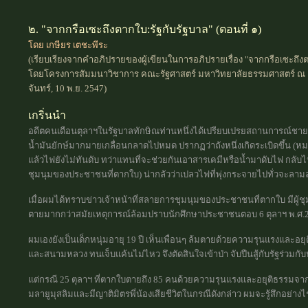
๒. "จากกรือเซะถึงตากใบ:รัฐกับรัฐบาล" (ตอนที่ ๑)
โดย เกษียร เตชะพีระ
(เรียบเรียงจากคำอภิปรายของผู้เขียนในการอภิปรายเรื่อง "จากกรือเซะถ
โดยโครงการสัมมนาวิชาการ คณะรัฐศาสตร์ มหาวิทยาลัยธรรมศาสตร์ ณ 
จันทร์, 10 พ.ย. 2547)
เกริ่นนำ
อดีตคนเดือนตุลาฯในรัฐบาลทักษิณท่านหนึ่งได้เปรียบเปรยสถานการณ์ชายแด
น้ำมันยักษ์มากมายเกลื่อนกลาดไปหมด ปรากฏว่าถังหนึ่งเกิดระเบิดขึ้น (หม
แล้วไฟยังไม่ทันดับ ทว่าแทนที่จะช่วยกันเอาสารเคมีหรือน้ำมาดับไฟ กลับ
ชุมนุมของประชาชนที่ตากใบ) น่ากลัวว่าเปลวไฟที่พุ่งกระจายไปทั่วจะลามลุกต
เมื่อผมได้ทราบข่าวเจ้าหน้าที่สลายการชุมนุมของประชาชนที่ตากใบ มีผู้ชุม
ตายมากกว่าสมัยเหตุการณ์ล้อมปราบนักศึกษาประชาชนตอบ 6 ตุลาฯ พ.ศ.25
ผมเองยังเป็นเด็กหนุ่มอายุ 19 ปี เห็นเพื่อนๆ ล้มตายด้วยความรุนแรงและอ
และสนามหลวง ทนเจ็บแค้นไม่ไหว จึงตัดสินใจเข้าป่า จับปืนสู้กับรัฐร่วมก
แต่กรณี 25 ตุลาฯ ที่ตากใบตายถึง 85 คนด้วยความรุนแรงและอยุติธรรมจากรั
มลายูมุสลิมและมีญาติมิตรพี่น้องเสียชีวิตในกรณีดังกล่าว ผมจะรู้สึกอย่าง