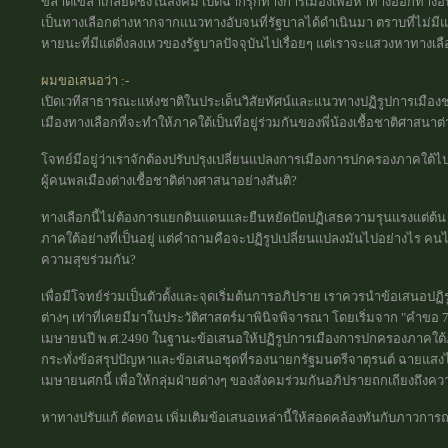
ขลาดเขลาเกลียดชังในสังคม เปิดฉากรุกทางการเมืองเพื่อหาทางออกทางอื
เป็นทางเลือกต่างหากจากแนวทางอับจนที่รัฐบาลได้ดำเนินมา ตราบที่ไม่มี
หายนะที่มีแต่ดิ่งลงเหวของรัฐบาลปัจจุบันไปเรื่อยๆ แต่เราจะแสวงหาทางเลื
ผมขอเสนอว่า :-
เปิดเวทีสาธารณะแห่งชาติในประเด็นวิสัยทัศน์และแนวทางปฏิรูปการเมืองช
เมืองทางเลือกที่จะทำให้ภาคใต้เป็นที่อยู่ร่วมกันของพี่น้องเชื้อชาติศาสนาต่
โจทย์มีอยู่ว่าเราจักต้องปรับปรุงเปลี่ยนแปลงการเมืองการปกครองภาคใต้ไปอย
ผู้คนพลเมืองต่างเชื้อชาติต่างศาสนาอย่างสันติ?
ทางเลือกนี้ไม่ต้องการแยกดินแดนและยืนหยัดปัดปฏิเสธความรุนแรงแต่ต
ภาคใต้อย่างที่เป็นอยู่ แต่คำถามคือจะปฏิรูปเปลี่ยนแปลงมันไปอย่างไร ค
ความสุขร่วมกัน?
เพื่อมีโจทย์ร่วมเป็นตัวตั้งและจุดเริ่มต้นการอภิปราย เราควรนำข้อเสนอ
ต่างๆ เท่าที่เคยมีมาในประวัติศาสตร์มาพินิจพิจารณา โดยเริ่มจาก "คำขอ 7
เมษายนปี พ.ศ.2490 ในฐานะข้อเสนอให้ปฏิรูปการเมืองการปกครองภาคใ
กระทั่งข้อสรุปปัญหาและข้อเสนอชุดที่รองนายกรัฐมนตรีจาตุรนต์ ฉายแสง
เมษายนศกนี้ เพื่อให้กลุ่มฝ่ายต่างๆ ของสังคมร่วมกันอภิปรายถกเถียงถึง
หาทางปรับแก้ ตัดทอน เพิ่มเติมข้อเสนอเหล่านี้ให้สอดคล้องทันกับภาวการณ์