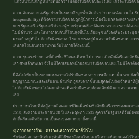
"แถวหน้ามีนักกฎหมายที่บอกว่าไม่ต้องรับผิดชอบอะไรเลย ใครจะรับผิดชอบ 
ความล้มเหลวของรัฐอย่างเป็นระบบจึงถูกซ้ำเติมด้วย "ระบบแห่งความไม่รับผ
irresponsibility) ที่ซึ่งความรับผิดชอบถูกผู้นำการเมืองโยนกลองลงล่างแ
ยกฯ รัฐมนตรี->รัฐมนตรีช่วย->ผู้ช่วยรัฐมนตรี->ปลัดกระทรวง->รองปลัด->อธิบ
ไม่มีอำนาจ และในทางกลับกันก็โยนสูงขึ้นไปเรื่อยๆ จนถึงองค์พระประมุข ซึ
พระเจ้าอยู่หัวไม่ต้องรับผิดชอบอะไรเลย ทรงอยู่พ้นความรับผิดชอบทางกา
เล่นกลโยนอันตรธานหายวับไปภายใต้ระบบนี้
ความรุนแรงร้ายกาจที่เกิดขึ้น ชีวิตคนที่ตายไป การละเมิดศักดิ์ศรีและสิท
เล่า ศพแล้วศพเล่า จึงไม่มีใครเสนอหน้าออกมารับผิดชอบเลย, ไม่มีใครต้อ
นี่จึงไม่เพียงเป็นระบบแห่งความไม่รับผิดชอบทางการเมืองเท่านั้น หากยังเ
สัญญาณมรณะและเส้นตายอำมหิต ถูกส่งจากชั้นบนสุดลงไปยังเจ้าหน้าที่ผู้น้อ
ไม่ต้องรับผิดชอบ ไม่เคยกล้าพอที่จะรับผิดชอบต่อผลลัพธ์ตัวเลขความตา
เลย
ประชาชนไทยที่ต่อสู้อาบเลือดแลกชีวิตเพื่อช่วงชิงสิทธิเสรีภาพของตนมาอย
2519, สงครามประชาชน 20 ปี และพฤษภา 2535 คู่ควรกับรัฐบาลที่รับผิด
ศักดิ์ศรีและสิทธิความเป็นคนของพวกเขายิ่งกว่านี้
3) การก่อการร้าย : ตรรกะแห่งการบ้ามาก็บ้าไป
ชัยวัฒน์ สถาอานันท์ ครูสันติวิธีของสังคมไทยเคยวิเคราะห์แจกแจงไว้ในบทค