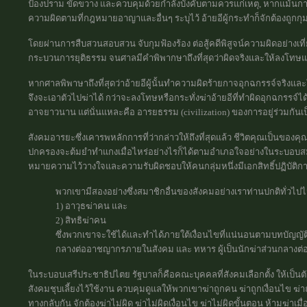
ป้องปราม ขัดขวาง และควบคุมด้วยกำลังบังคับตามควรแก่เหตุ, หากแม้นการ
ความผิดตามที่กฎหมายอาญาและอื่นๆ ระบุไว้ อ้ายอีผู้กระทำก็จักต้องถูกก
โดยผ่านการสืบสวนสอบสวน จับกุมฟ้องร้อง ต่อสู้คดีพิสูจน์ความผิดอย่างเที
กระบวนการยุติธรรม จนศาลมีคำพิพากษาถึงที่สุดว่าผิดจริงและให้ลงโทษแ
หากศาลพิพาษาถึงที่สุดว่าอ้ายอีผู้นั้นทำความผิดร้ายกาจอุกฉกรรจ์จริงแ
จึงจะเอาตัวไปฆ่าได้ กว่าจะลงโทษหรือกระทั่งฆ่าอ้ายอีที่ทำผิดอุกฉกรรจ์ได
อาจยาวนาน แต่นั่นแหละคือ อารยธรรม (civilization) ของการอยู่ร่วมกันเ
สังคมอารยะซึ่งเคารพหลักการที่ว่ากล่าวให้ถึงที่สุดแล้ว ชีวิตคุณเป็นของคุณ (
ปกครองจะต้มยำทำแกงเมื่อไหร่อย่างไรก็ได้ตามอำเภอใจอย่างในระบอบสมบ
หมายความไว้วางใจและความรับผิดชอบให้คนกลุ่มหนึ่งมีเอกสิทธิ์ปฏิบัติก
พวกเขามีสองอย่างซึ่งสมาชิกอื่นของสังคมอย่างเราท่านปกติทั่วไปไม่
1) อาวุธฆ่าคน และ
2) สิทธิฆ่าคน
ซึ่งพวกเขาจะใช้ได้และทำได้ภายใต้เงื่อนไขที่แน่นอนตามบทบัญญัต
กลางต่ออาชญากรภายในสังคม และ ทหาร ผู้เป็นนักฆ่าส่วนกลางต
ในระบอบเสรีประชาธิปไตย รัฐบาลก็คือคณะบุคคลที่สังคมเลือกตั้ง ให้เป็น
สังคมชุบเลี้ยงไว้ใช้งาน ควบคุมดูแลให้พวกเขาฆ่าถูกคน ฆ่าถูกเงื่อนไข ฆ่
ทางกลับกัน จักต้องฆ่าไม่ผิด ฆ่าไม่ผิดเงื่อนไข ฆ่าไม่ผิดขั้นตอน ห้ามฆ่า