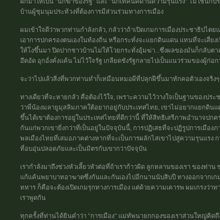
ฝึกมาให้เป็น "นักฆ่าของรัฐ" และ "นักเทคนิคด้านความรุนแรง" ไม่ใช่นักป
บ้านผู้ชุมนุมประท้วงที่ต้องการมีส่วนร่วมทางการเมือง
ผมเข้าใจดีว่าพวกท่านกำลังกลัว, กลัวว่าถ้าเปิดเกมการเมืองประชาธิปไตย
เอาการปกครองตนเองในท้องถิ่น หรือกระทั่งจะแยกดินแดน แทนที่จะเสี่ยงเ
ให้โงขึ้นมา ปิดปากชาวบ้านไม่ให้โวยกระทั่งอุ้มฆ่า...ซึ่งผลของมันก็กลับตา
อึดอัด อุกอั่งคั่งแค้น ไม่ไว้ใจรัฐ เกลียดชังรัฐกลายไปเป็นแนวร่วมของผู้ก่อ
จะว่าไปแล้วสิ่งที่พวกท่านทำก็เหมือนหมอผีที่ปลุกฝีขึ้นมาหักคอตัวเองจริงๆ
ทางเดียวที่จะหายกลัว คือต้องไว้ใจ, เพราะความไว้วางใจเป็นฐานของประ
ว่าพี่น้องมลายูมุสลิมภาคใต้อยากอยู่กับประเทศไทย, เขาไม่อยากแยกดินแ
ขึ้นได้เขาต้องการอยู่ในประเทศไทยที่ดีกว่านี้ ที่ให้สิทธิเสรีภาพอำนาจปก
กันแก่พวกเขายิ่งกว่าที่เป็นอยู่ในปัจจุบันนี้, การปฏิเสธที่จะปฏิรูปการเมืองภ
พลเมืองไทยที่เสมอภาคต่างหากที่จะเป็นการผลักไสเขาไปสู่ความรุนแรง
ที่อบอุ่นปลอดภัยและเป็นมิตรกับเขากว่าปัจจุบัน
เรากำลังมาถึงช่วงหัวเลี้ยวหัวต่อที่ถ้าเราก้าวผิด ลูกหลานของเรา ของท่
แก้แค้นพยาบาทอาฆาตซึ่งกันและกันเองไปอีกนานนับสิบปี ทางออกจากเกม
ทหาร ก็คือจะต้องเปิดเกมรุกทางการเมือง แต่ด้วยความเคารพ ผมเกรงว่าท
เราพูดกัน
ทุกครั้งที่ท่านได้ยินคำว่า "การเมือง" แม่ทัพนายกกองของเราส่วนใหญ่คิดถึ