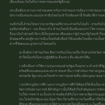
เดือนเห็นตะวันในกิจการทหารของสหรัฐอีกเลย
ประเด็นคือระหว่างการนำของทหารกับการนำของการเมือง การนำของการเ
นักการเมืองของระบอบประชาธิปไตยไม่เข้าใจเพียงเท่านี้ สิ่งเดียวที่เรารอคอ
จนถึงวันนี้ คำขอโทษจากนายกรัฐมนตรีอาจจะสายเกินไปแล้ว - สายเกินไ
มุสลิมกลับคืนมา - และถึงอย่างไร คำขอโทษก็เป็นเพียงลมปาก ไร้ความห
ถึงเอาเงินไปฟาดหัวใคร) ที่เป็นรูปธรรม เพื่อแสดงว่าผู้นำของรัฐไทยเข้า
มีเหตุผลที่จะต่อสู้ทางการเมืองโดยสันติ เพื่อทำให้แผ่นดินไทยมีความเป็นธร
ฝากชีวิตตนและลูกหลานไว้ตลอดไป
ฉะนั้นยิ่งกว่าคำขอโทษ คือการปรับนโยบายเกี่ยวกับสามจังหวัดภาคใ
ทำให้เป็นจริงในทางปฏิบัติด้วย สิ่งแรกๆ ที่จะต้องทำก็คือ
1.หลีกเลี่ยงการใช้ความรุนแรงของฝ่ายรัฐลงในทุกทาง เจ้าหน้าที่รั
ทรัพย์สินของตนเองและประชาชนเท่านั้น การดำเนินการทางกฎห
เคร่งครัด รัฐบาลจะลงโทษข้าราชการทุกฝ่ายที่ละเมิดกฎหมายอย่า
2.ยกเลิกกฎอัยการศึก นอกจากกฎอัยการศึกได้พิสูจน์ให้เห็นเป็นเวลา
จัดการกับสถานการณ์ ที่สำคัญกว่านั้นก็คือหัวใจสำคัญของการจั
ไม่ใช่การทหาร ฉะนั้นประชาชนต้องได้รับโอกาสตามรัฐธรรมนูญอย่
ประโยชน์กับรัฐและทุน ปัญหาใดๆ ก็ตามที่สามารถโผล่ขึ้นมาให้เห็น
ที่ปัญหาซึ่งถูกหมกอยู่ภายใต้อำนาจบาตรใหญ่ทั้งหลาย จะโผล่ขึ้นม