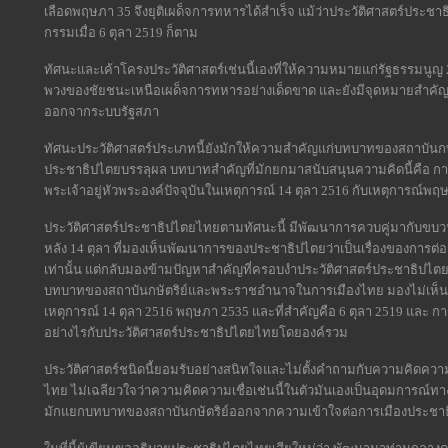
เลือดพฤษภา 35 จึงยุติเผด็จการทหารได้สำเร็จ แม้ว่าประวัติศาสตร์ประ
กรรมเมื่อ 6 ตุลา 2519 ก็ตาม
ทัศนะและเค้าโครงประวัติศาสตร์เช่นนี้เองที่ให้ความหมายแก่รัฐธรรมนู
พวงของชัยชนะเหนือเผด็จการทหารอย่างเด็ดขาด และยังมีจุดหมายสำคัญอย
ออกจากระบบรัฐสภา
ทัศนะประวัติศาสตร์ประเภทนี้ยังมักให้ความสำคัญแก่บทบาทของสถาบันกษัตร
ประชาธิปไตยบรรลุผล บทบาทสำคัญที่มักยกมาสนับสนุนความคิดนี้คือ 
พระเจ้าอยู่หัวพระองค์ปัจจุบันในเหตุการณ์ 14 ตุลา 2516 กับเหตุการณ์พฤ
ประวัติศาสตร์ประชาธิปไตยไทยตามทัศนะนี้ มีพัฒนาการควบคู่มากับขบว
หลัง 14 ตุลา ที่มองเห็นพัฒนาการของประชาธิปไตยว่าเป็นเรื่องของการต่
เท่านั้น แต่กลับมองข้ามปัญหาสำคัญที่ครอบงำประวัติศาสตร์ประชาธิปไตยไ
บทบาทของสถาบันกษัตริย์และพระราชอำนาจในการเมืองไทย มองไม่เห็นว่า
เหตุการณ์ 14 ตุลา 2516 พฤษภา 2535 และที่สำคัญคือ 6 ตุลา 2519 และ กา
อย่างไรกับประวัติศาสตร์ประชาธิปไตยไทยโดยองค์รวม
ประวัติศาสตร์ชนิดนี้ยอมรับอย่างสนิทใจและไม่ตั้งคำถามกับความคิดความเช
ไทย ไม่เฉลียวใจว่าความคิดความเชื่อเช่นนี้ในตัวมันเองเป็นอุดมการณ์ทา
มักแยกบทบาทของสถาบันกษัตริย์ออกจากความเข้าใจต่อการเมืองประช