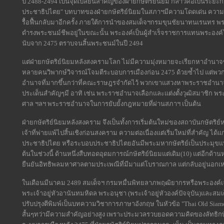
ปี 2488-2494 เป็นจุดเปลี่ยนสำคัญของฝ่ายกษัตริย์นิยม กล่าวคือเป็นระยะก
ประชาธิปไตย" บทบาทของฝ่ายกษัตริย์นิยมในสภาฯมีความโดดเด่น ความส
รื้อฟื้นกลับมาอีกครั้ง ภายใต้การนำของสมเด็จฯกรมขุนชัยนาทนเรนทร พร
ดำรงพระชนม์ชีพอยู่ในขณะนั้น พระองค์เป็นผู้สำเร็จราชการแทนพระองค์ใ
นับจาก 2475 ตราบจนสิ้นพระชนม์ในปี 2494
แต่ฝ่ายกษัตริย์นิยมหลังสงครามโลก ไม่มีความมุ่งหมายจะเรียกหาอำนาจข
หลายคนวิพากษ์วิจารณ์โจมตีระบอบการเมืองก่อน 2475 ด้วยซ้ำไป แต
อำนาจที่มากขึ้นกว่าที่คณะราษฎรจำกัดไว้ พวกเขาแสวงหาพระราชอำนาจมา
ประเด็นสำคัญๆมี อาทิ เช่น พระราชอำนาจเลือกและแต่งตั้งวุฒิสมาชิก พร
ศาล ฯลฯ พระราชอำนาจในการยับยั้งกฎหมายที่ผ่านสภาฯ เป็นต้น
ฝ่ายกษัตริย์นิยมหลังสงคราม จึงเป็นทั้งการเริ่มต้นใหม่ของสถาบันกษัตริย
เจ้าที่พ่ายแพ้ไปสิ้นเชิงก่อนสงคราม ความต่อเนื่องแต่เริ่มใหม่ที่สำคัญ ไ
ประชาธิปไตย หรือระบอบประชาธิปไตยอันมีพระมหากษัตริย์เป็นประมุขแบบห
ต้นในช่วงนี้ ด้านหนึ่งสืบทอดอุดมการณ์กษัตริย์นิยมแต่เดิม(10) แต่อีกด้
ยืนยันอิทธิพลมหาศาลตามประเพณีที่มีมาแต่โบราณกาล แต่กลับอยู่นอก
ในเดือนมีนาคม 2489 สมเด็จฯ กรมหมื่นพิทยลาภพฤฒิยากรหรือพระองค์เจ
พระเจ้าอยู่หัวอานันทมหิดล พระอนุชา (พระเจ้าอยู่หัวองค์ปัจจุบัน)และส
ปรับปรุงตีพิมพ์เป็นบทความวิชาการภาษาอังกฤษ ในหัวข้อ "Thai Old Siame
สั้นๆทว่ามีความสำคัญอย่างสูง เพราะประมวลรวบยอดความคิดของลัทธิกษัต