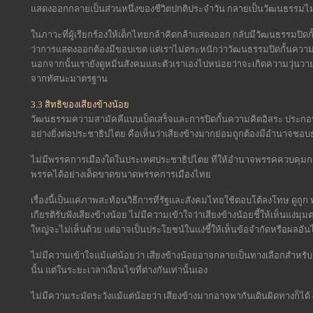
แสดงออกกลายเป็นส่วนหนึ่งของชีวิตปกติประจำวัน กลายเป็นวัฒนธรรมไม่ใ
ในภาวะที่ผู้เรียกร้องให้เด็กไทยกล้าคิดกล้าแสดงออก กลับมีวัฒนธรรมปิ
ว่าการแสดงออกต้องมีขอบเขต แต่เราไม่ตระหนักว่าวัฒนธรรมปิดกั้นคว
นอกจากนั้นเรายังดูหมิ่นสังคมและตัวเราเองไปหน่อยว่าจะเกิดความวุ่นวาย
จากทัศนะมาตรฐาน
3.3 สิทธิของเสียงข้างน้อย
วัฒนธรรมความสามัคคีแบบเบ็ดเสร็จและการปิดกั้นความคิดอิสระ ประกอบก
อย่างยิ่งต่อประชาธิปไตย คือเห็นว่าเสียงข้างมากย่อมถูกต้องมีอำนาจชอบ
ไม่มีพรรคการเมืองใดในประเทศประชาธิปไตย ที่ให้อำนาจพรรคควบคุ
พรรคได้อย่างเด็ดขาดขนาดพรรคการเมืองไทย
เรื่องนี้เป็นแค่ภาพสะท้อนวิธีการที่รัฐและสังคมไทยใช้ตอบโต้ลงโทษ ดูถู
เกียรติรับฟังเสียงข้างน้อย ไม่มีความเข้าใจว่าเสียงข้างน้อยชี้ให้เห็นแง่ม
ใหญ่จะไม่เห็นด้วย แต่อาจเป็นประโยชน์ในแง่ชี้ให้เห็นข้อจำกัดหรือผลอั
ไม่มีความเข้าใจแม้แต่น้อยว่า เสียงข้างน้อยอาจกลายเป็นทางเลือกสำหรับ
นั้น แต่ในระยะเวลาเงื่อนไขที่ต่างกันเท่านั้นเอง
ไม่มีความระมัดระวังแม้แต่น้อยว่า เสียงข้างมากอาจพากันเดินผิดทางก็ได้ 