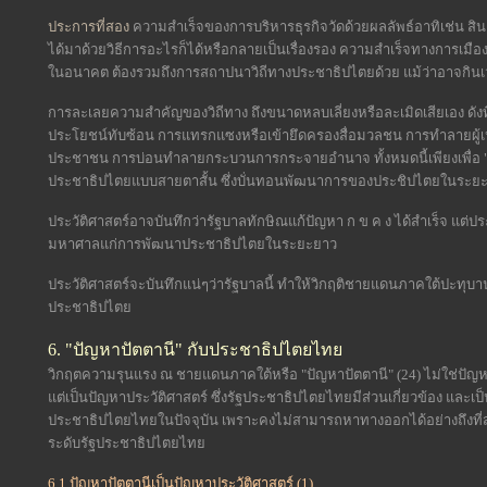
ประการที่สอง
ความสำเร็จของการบริหารธุรกิจวัดด้วยผลลัพธ์อาทิเช่น สินค้
ได้มาด้วยวิธีการอะไรก็ได้หรือกลายเป็นเรื่องรอง ความสำเร็จทางการเม
ในอนาคต ต้องรวมถึงการสถาปนาวิถีทางประชาธิปไตยด้วย แม้ว่าอาจกินเ
การละเลยความสำคัญของวิถีทาง ถึงขนาดหลบเลี่ยงหรือละเมิดเสียเอง ดังที่เป
ประโยชน์ทับซ้อน การแทรกแซงหรือเข้ายึดครองสื่อมวลชน การทำลายผู้เห
ประชาชน การบ่อนทำลายกระบวนการกระจายอำนาจ ทั้งหมดนี้เพียงเพื่อ "ส่งม
ประชาธิปไตยแบบสายตาสั้น ซึ่งบั่นทอนพัฒนาการของประชิปไตยในระยะยา
ประวัติศาสตร์อาจบันทึกว่ารัฐบาลทักษิณแก้ปัญหา ก ข ค ง ได้สำเร็จ แต่ปร
มหาศาลแก่การพัฒนาประชาธิปไตยในระยะยาว
ประวัติศาสตร์จะบันทึกแน่ๆว่ารัฐบาลนี้ ทำให้วิกฤติชายแดนภาคใต้ปะทุบ
ประชาธิปไตย
6. "ปัญหาปัตตานี" กับประชาธิปไตยไทย
วิกฤตความรุนแรง ณ ชายแดนภาคใต้หรือ "ปัญหาปัตตานี" (24) ไม่ใช่ปั
แต่เป็นปัญหาประวัติศาสตร์ ซึ่งรัฐประชาธิปไตยไทยมีส่วนเกี่ยวข้อง และเ
ประชาธิปไตยไทยในปัจจุบัน เพราะคงไม่สามารถหาทางออกได้อย่างถึงที่
ระดับรัฐประชาธิปไตยไทย
6.1 ปัญหาปัตตานีเป็นปัญหาประวัติศาสตร์ (1)