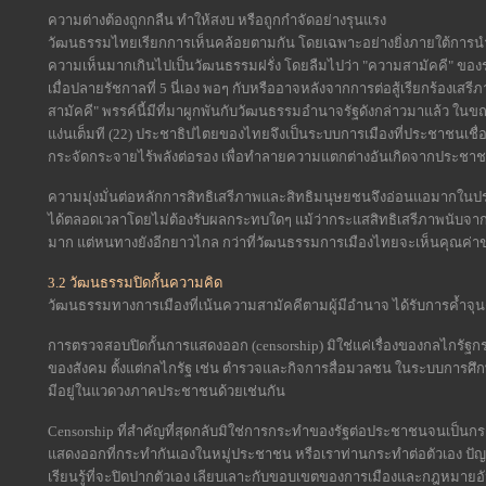
ความต่างต้องถูกกลืน ทำให้สงบ หรือถูกกำจัดอย่างรุนแรง
วัฒนธรรมไทยเรียกการเห็นคล้อยตามกัน โดยเฉพาะอย่างยิ่งภายใต้การนำข
ความเห็นมากเกินไปเป็นวัฒนธรรมฝรั่ง โดยลืมไปว่า "ความสามัคคี" ของราษ
เมื่อปลายรัชกาลที่ 5 นี่เอง พอๆ กับหรืออาจหลังจากการต่อสู้เรียกร้อง
สามัคคี" พรรค์นี้มีที่มาผูกพันกับวัฒนธรรมอำนาจรัฐดังกล่าวมาแล้ว ใน
แง่นเต็มที (22) ประชาธิปไตยของไทยจึงเป็นระบบการเมืองที่ประชาชนเชื่
กระจัดกระจายไร้พลังต่อรอง เพื่อทำลายความแตกต่างอันเกิดจากประชาชนที
ความมุ่งมั่นต่อหลักการสิทธิเสรีภาพและสิทธิมนุษยชนจึงอ่อนแอมากในป
ได้ตลอดเวลาโดยไม่ต้องรับผลกระทบใดๆ แม้ว่ากระแสสิทธิเสรีภาพนับจาก 14
มาก แต่หนทางยังอีกยาวไกล กว่าที่วัฒนธรรมการเมืองไทยจะเห็นคุณค่
3.2 วัฒนธรรมปิดกั้นความคิด
วัฒนธรรมทางการเมืองที่เน้นความสามัคคีตามผู้มีอำนาจ ได้รับการค้ำจ
การตรวจสอบปิดกั้นการแสดงออก (censorship) มิใช่แค่เรื่องของกลไกรัฐ
ของสังคม ตั้งแต่กลไกรัฐ เช่น ตำรวจและกิจการสื่อมวลชน ในระบบการศ
มีอยู่ในแวดวงภาคประชาชนด้วยเช่นกัน
Censorship ที่สำคัญที่สุดกลับมิใช่การกระทำของรัฐต่อประชาชนจนเป็นกรณ
แสดงออกที่กระทำกันเองในหมู่ประชาชน หรือเราท่านกระทำต่อตัวเอง ปัญญา
เรียนรู้ที่จะปิดปากตัวเอง เลียบเลาะกับขอบเขตของการเมืองและกฎหมายอ