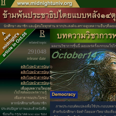
H
นักศึกษา สมาชิก และผู้สนใจทุกท่าน หากประสงค์จะตรวจดูบทความอื่นๆที่เผยแ
R
ได้จากตรงนี้
ไปหน้าสาร
related topic
ผลงานวิชาการชิ้นนี้ เผยแพร่ครั้งแรกบนเว็ปไ
291048
ประโยชน์ทางวิชาการ
release date
คลิกไปหน้าสารบัญ
(1)
คลิกไปหน้าสารบัญ
(2)
คลิกไปหน้าสารบัญ
(3)
คลิกไปหน้าสารบัญ
(4)
เพื่อดูบทความใหม่สุด
เว็ปไซต์เผยแพร่ความรู้
เพื่อสาธารณประโยชน์
หากนักศึกษาหรือสมาชิก
ภาพประกอบดัดแปลงเพื่อใช้ประกอบบทคว
ประสบปัญหาภาพและตัวหนังสือ
สำหรับนักศึกษา จัดทำโดยมหาวิทยาลัยเที่ยงค
ซ้อนกัน กรุณาลด text size ของ