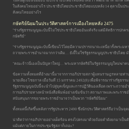
ในที่นี้ผู้เขียนขออธิบายประชาธิปไตยไทยเสียใหม่ว่า พัฒนามาท่ามกลา
ในสังคมไทยอย่างไร ประชาธิปไตยประชาธิปไตยแบบหลัง 14 ตุลาเป็นประ
สังคมไทยอย่างไร
กษัตริย์นิยมในประวัติศาสตร์การเมืองไทยหลัง 2475
"ร่างรัฐธรรมนูญฉะบับนี้ไม่ใช่ประชาธิปไตยอันแท้จริง แต่มีลัทธิการปกคร
กษัตริย์"
"ร่างรัฐธรรมนูญฉะบับนี้เขียนไว้โดยมีความปรารถนาจะเหนี่ยวรั้งพระมหา
ถวายพระราชอำนาจมากกว่าเดิม… ยังงี้ไม่ใช่รัฐธรรมนูญประชาธิปไตย มัน
"คณะจ้าวนี่เองเป็นปัญหาใหญ่… พระมหากษัตริย์ในรัฐธรรมนูญใหม่ฆ่าค
ข้อความทั้งหมดที่อ้างมานี้มาจากการอภิปรายสภาผู้แทนราษฎรหลายท่าน 
นายเลียง ไชยกาล เมื่อวันที่ 15 มกราคม 2492(8) เพื่อพิจารณาร่างรัฐธรรม
รัฐธรรมนูญฉบับนี้จะนำไปสู่ยุคเข็ญและการปฏิวัตินองเลือด เพราะถวาย
การอภิปรายทางหน้าหนังสือพิมพ์อย่างเข้มข้นว่า สถานภาพและพระราชอ
สนับสนุนการขยายพระราชอำนาจว่าเป็นพวก "กษัตริย์นิยม"
ทั้งหมดนี้เกิดขึ้นหลังการรัฐประหาร 2490 ซึ่งนักประวัติศาสตร์ถือว่าเป็
น่าคิดว่าการอภิปรายอย่างเผ็ดร้อน ตรงไปตรงมาด้วยถ้อยคำดังยกมาเป็นตัว
แม้แต่ภายในการประชุมรัฐสภาก็เถอะ?