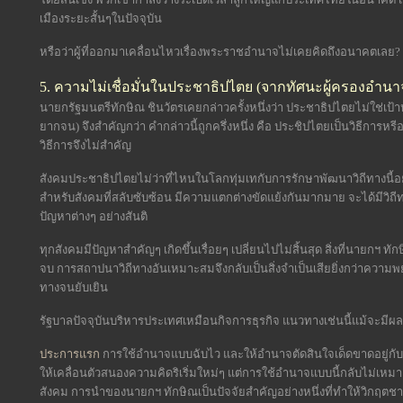
เมืองระยะสั้นๆในปัจจุบัน
หรือว่าผู้ที่ออกมาเคลื่อนไหวเรื่องพระราชอำนาจไม่เคยคิดถึงอนาคตเลย?
5. ความไม่เชื่อมั่นในประชาธิปไตย (จากทัศนะผู้ครองอำนา
นายกรัฐมนตรีทักษิณ ชินวัตรเคยกล่าวครั้งหนึ่งว่า ประชาธิปไตยไม่ใช่เป้
ยากจน) จึงสำคัญกว่า คำกล่าวนี้ถูกครึ่งหนึ่ง คือ ประชิปไตยเป็นวิธีการหรีอวิ
วิธีการจึงไม่สำคัญ
สังคมประชาธิปไตยไม่ว่าที่ไหนในโลกทุ่มเทกับการรักษาพัฒนาวิถีทางนี้อย่า
สำหรับสังคมที่สลับซับซ้อน มีความแตกต่างขัดแย้งกันมากมาย จะได้มีว
ปัญหาต่างๆ อย่างสันติ
ทุกสังคมมีปัญหาสำคัญๆ เกิดขึ้นเรื่อยๆ เปลี่ยนไปไม่สิ้นสุด สิ่งที่นายกฯ ทั
จบ การสถาปนาวิถีทางอันเหมาะสมจึงกลับเป็นสิ่งจำเป็นเสียยิ่งกว่าควา
ทางจนยับเยิน
รัฐบาลปัจจุบันบริหารประเทศเหมือนกิจการธุรกิจ แนวทางเช่นนี้แม้จะมีผลด
ประการแรก
การใช้อำนาจแบบฉับไว และให้อำนาจตัดสินใจเด็ดขาดอยู่ก
ให้เคลื่อนตัวสนองความคิดริเริ่มใหม่ๆ แต่การใช้อำนาจแบบนี้กลับไม่เห
สังคม การนำของนายกฯ ทักษิณเป็นปัจจัยสำคัญอย่างหนึ่งที่ทำให้วิกฤ