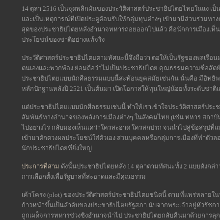
14 ตุลา 2516 เป็นจุดพลิกผันของประวัติศาสตร์ประชาธิปไตยไทยในแง่ เ
และเป็นเหตุการณ์ที่เปิดประตูต้อนรับให้กลุ่มทุนต่างๆ เข้ามามีส่วนร่วม
สุดของประชาธิปไตยหลังอำนาจทหารถอยออกไปแล้ว คือนักการเมืองเห็นแก่ตัว 
ประโยชน์ของชาติอย่างแท้จริง
ประวัติศาสตร์ประชาธิปไตยตามทัศนะนี้จึงถือว่า ต่อให้เป็นรัฐของพลเรือน
ตนเองและพวกพ้อง ย่อมถือว่าไม่เป็นประชาธิปไตย คุณธรรมความซื่อสัตย
ประชาธิปไตยแบบนักศีลธรรมแบบนี้สะท้อนยุคสมัยเช่นกัน นั่นคือ มีอิทธิพลส
หลักปักฐานหลังปี 2521 เป็นต้นมา เปิดโอกาสให้ทุนใหญ่น้อยทั้งระดับชาติ
แต่ประชาธิปไตยแบบนักศีลธรรมเช่นนี้ ทำให้เราเข้าใจประวัติศาสตร์ประช
สัมพันธ์ทางอำนาจของพลังการเมืองต่างๆ ในสังคมไทย (เช่น ทหาร สถาบันก
ไปอย่างไร กลับมองเห็นแค่ว่าใครสะอาด ใครสกปรก จนนำไปสู่ข้อสรุปที่แพร
เข้ามาตักตวงผลประโยชน์ใส่ตัวเอง ส่วนบุคคลหรือกลุ่มการเมืองที่ทำตัวล
นักประชาธิปไตยที่ยิ่งใหญ่
ประการที่สาม
ดังนั้นประชาธิปไตยหลัง 14 ตุลาตามทัศนะทั้ง 2 แบบดังกล่า
การเลือกตั้งเพื่อรัฐบาลที่สะอาดและมีคุณธรรม
เค้าโครง (plot) ของประวัติศาสตร์ประชาธิปไตยชนิดนี้ ตามที่แพร่หลายใน
ก้าวหน้าขึ้นเป็นลำดับของประชาธิปไตยรัฐสภา นับจากพระเจ้าอยู่หัวรัชก
ถูกเผด็จการทหารช่วงชิงอำนาจนำไป ประชาธิปไตยกลับคืนมาด้วยการลุกขึ้นส