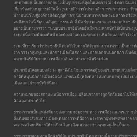
บทบาทแบบนี้แสดงออกอย่างเป็นรูปธรรมที่สุดในเหตุการณ์ 14 ตุลา นั่นเอง
เกี่ยวข้องกับเหตุการณ์วันนั้น (หมายถึงการโปรดเกล้าฯ "พระราชทาน" รัฐ
ม้า" อันนำไปสู่องค์กรนิติบัญญัติ ฯลฯ) นิยามบทบาทของพระมหากษัตริย
จนถึงทุกวันนี้ รัฐบาลสัญญา ธรรมศักดิ์ คือ รัฐบาลแรกของระบอบประชาธิปไ
อย่างเป็นทางการว่า "ระบอบประชาธิปไตยอันมีพระมหากษัตริย์เป็นประมุข
ระบอบนี้อย่างมั่นคงทันที และต้องผ่านความระหกระเหินอีกหลายปีกว่าจะ
ระยะที่เราเรียกว่าประชาธิปไตยครึ่งใบภายใต้รัฐบาลเปรม เพราะเป็นกา
ราชการ (กลุ่มทุนและนักการเมืองในสภา และภาคเอกชนนอกสภา เป็นต้น)
มหากษัตริย์กับระบบการเมืองกลับสถาปนาลงตัวเรียบร้อย
ประชาธิปไตยแบบหลัง 14 ตุลาจึงไม่ใช่แค่การต่อสู้ของประชาชนกับเผด็จกา
ชาติที่หนุนนักการเมืองฉ้อฉล แต่ขณะนี้ (หลังทหารหมดบทบาท) เป็นระบบ
เมือง และฝ่ายกษัตริย์นิยม
ความหมายของสถานะเหนือการเมือง เปลี่ยนจากการถูกกีดกันออกไปให้เลย
ฉ้อฉลสกปรกทั่วไป
ธรรมราชาเป็นแหล่งที่มาของความชอบธรรมทางการเมือง และพระราชอำนาจ
ดั้งเดิมของสังคมการเมืองพุทธเถรวาทที่ถือว่า พระราชาผู้ทรงทศพิธราชธรร
จะส่งผลโดยปริยายให้ระเบียบโลก (สังคม) ของชาวพุทธอยู่เย็นเป็นสุข
ธรรมราชาตามทฤษฎีกษัตริย์นิยมประชาธิปไตย อยู่บนพื้นฐานปรัชญาการเ