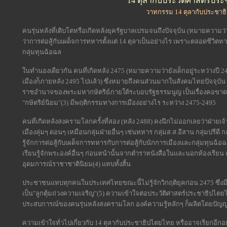
14 ตุลากับประวัติศาสตร์ปร
วาทกรรม 14 ตุลากับประชาธ
คนรุ่นหลังที่เติบโตหรือเกิดหลังยุครัฐบาลเปรมจนถึงปัจจุบัน (หมายความว
ว่าการต่อสู้กับเผด็จการทหารตั้งแต่ 14 ตุลาเป็นอย่างไร เพราะตลอดชีวิตทา
กลุ่มทุนฉ้อฉล
ในทำนองเดียวกัน คนที่เกิดหลัง 2475 (หมายความว่ายังเด็กอยู่ระหว่างปี
เมืองก็ภายหลัง 2495 ไปแล้ว) ซึ่งหมายถึงคนส่วนมากในสังคมไทยปัจจุบัน อ
ราชอำนาจของพระมหากษัตริย์ภายใต้ระบอบรัฐธรรมนูญ เป็นเรื่องคอขาดบาดต
"กษัตริย์นิยม"(3) มีพฤติกรรมทางการเมืองอย่างไร ระหว่าง 2475-2495
คนที่เกิดหลังสงครามโลกครั้งที่สอง (หลัง 2488) คงนึกไม่ออกเลยว่าฝ่ายเจ
เมืองลุ่มๆ ดอนๆ เหมือนกลุ่มฝ่ายอื่นๆ เช่นทหาร กลุ่มส.ส.อีสาน กลุ่มปรีดี 
รู้จักการต่อสู้กับเผด็จการทหารกับการต่อสู้กับนักการเมืองและกลุ่มทุนฉ้อฉล พ
เรียนรู้จักพระองค์อื่นๆ ก่อนหน้านั้นจากตำราหนังสือในและนอกห้องเรียน 
อุดมการณ์ราชาชาตินิยม(4) แทบทั้งสิ้น
ประชาชนแทบทุกคนในประเทศไทยขณะนี้ไม่รู้จักวิกฤติยุคก่อน 2475 ซึ่งมีค
เป็น"ลูกตุ้มถ่วงความเจริญ"(5) ความเข้าใจต่อประวัติศาสตร์ประชาธิปไตย
ประสบการณ์ของคนรุ่นหลังสงครามโลก องค์ความรู้หลักๆ ก็ผลิตโดยปัญญ
ความเข้าใจทั่วไปเกี่ยวกับ 14 ตุลากับประชาธิปไตยไทย หรืออาจเรียกอีก