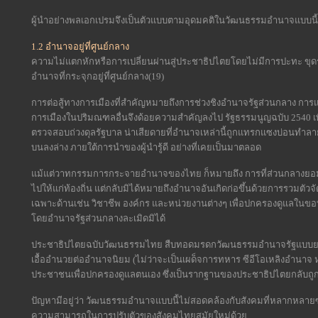
ผู้นำอย่างพลเอกเปรมจึงเป็นตัวแบบตามอุดมคติในวัฒนธรรมอำนาจแบบนี้
1.2 อำนาจอยู่ที่ศูนย์กลาง
ความไม่แตกหักหรือการเปลี่ยนผ่านสู่ประชาธิปไตยโดยไม่มีการปะทะ ขุ
อำนาจที่กระจุกอยู่ที่ศูนย์กลาง(19)
การต่อสู้ทางการเมืองที่สำคัญหมายถึงการช่วงชิงอำนาจรัฐส่วนกลาง การแ
การเมืองในปริมณฑลอื่นจึงด้อยความสำคัญลงไป รัฐธรรมนูญฉบับ 2540 
ตรวจสอบถ่วงดุลรัฐบาล น่าเสียดายที่อำนาจเหล่านี้ถูกแทรกแซงบ่อนทำลายต
บนลงล่าง ภายใต้การนำของผู้นำรู้ดี อย่างที่เคยเป็นมาตลอด
แม้แต่วาทกรรมการกระจายอำนาจของไทย ก็หมายถึง การที่ส่วนกลาง
ไปให้แก่ท้องถิ่น แต่กลับมิได้หมายถึงอำนาจอันเกิดก่อขึ้นด้วยการรวมตัวจ
เฉพาะด้านเช่น วิชาชีพ องค์กร และหน่วยงานต่างๆ เพื่อปกครองดูแลในขอบข
โดยอำนาจรัฐส่วนกลางละเมิดมิได้
ประชาธิปไตยฉบับวัฒนธรรมไทย สืบทอดมรดกวัฒนธรรมอำนาจรัฐแบบยอมรั
เอื้ออำนวยต่ออำนาจนิยม (ไม่ว่าจะเป็นเผด็จการทหาร ซีอีโอเหลิงอำนาจ 
ประชาชนเพื่อปกครองดูแลตนเอง ซึ่งเป็นรากฐานของประชาธิปไตยกลับถูกรั
ปัญหามีอยู่ว่า วัฒนธรรมอำนาจแบบนี้ไม่สอดคล้องกับสังคมที่หลากหลาย
ความสามารถในการปรับตัวของสังคมไทยสมัยใหม่ด้วย