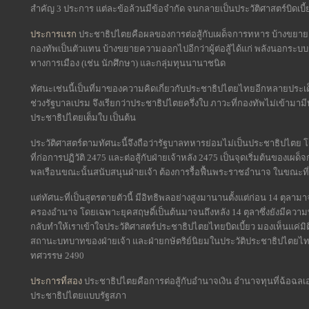
สำคัญ 3 ประการ แต่ละข้อล้วนมีข้อจำกัด จนกลายเป็นประวัติศาสตร์บิดเบี
ประการแรก
ประชาธิปไตยคือผลของการต่อสู้กับเผด็จการทหาร บ้างขยายคว
กองทัพเป็นตัวแทน บ้างขยายความออกไปอีกว่าผู้ต่อสู้ได้แก่ พลังนอกระบ
ทางการเมือง (เช่น นักศึกษา) และกลุ่มทุนนานาชนิด
ทัศนะเช่นนี้เป็นที่มาของความคิดเกี่ยวกับประชาธิปไตยไทยอีกหลายประเ
ช่วงรัฐบาลเปรม จึงเรียกว่าประชาธิปไตยครึ่งใบ ภาวะที่กองทัพไม่เข้ามา
ประชาธิปไตยเต็มใบ เป็นต้น
ประวัติศาสตร์ตามทัศนะนี้จึงถือว่ารัฐบาลทหารย่อมไม่เป็นประชาธิปไตย 
ที่ก่อการปฏิวัติ 2475 และต่อสู้กับฝ่ายเจ้าหลัง 2475 เป็นจุดเริ่มต้นของ
พลเรือนขณะนั้นสนับสนุนฝ่ายเจ้า ต้องการรื้อฟื้นพระราชอำนาจ ในขณะที่ฝ
แต่ทัศนะที่เป็นสูตรตายตัวนี้ มีอิทธิพลอย่างสูงมานานตั้งแต่ก่อน 14 ตุลา
ครองอำนาจ โดยเฉพาะยุคสฤษดิ์เป็นต้นมาจนถึงหลัง 14 ตุลาซึ่งยังมีค
กลับทำให้เราเข้าใจประวัติศาสตร์ประชาธิปไตยไทยบิดเบี้ยว มองเห็นแค่มิติ
สถานะบทบาทของฝ่ายเจ้า และฝ่ายกษัตริย์นิยมในประวัติประชาธิปไตยไทย
ทศวรรษ 2490
ประการที่สอง
ประชาธิปไตยคือการต่อสู้กับอำนาจเงิน อำนาจทุนที่ฉ้อฉล
ประชาธิปไตยแบบรัฐสภา