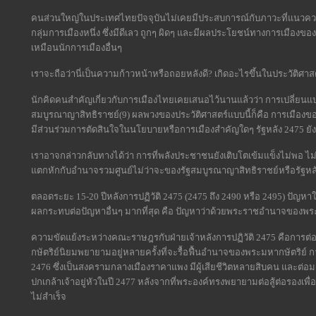
คนส่วนใหญ่ในประเทศไทยปัจจุบันไม่เคยมีประสบการณ์กับภาวะที่แนวควา
กลุ่มการเมืองหนึ่ง ซึ่งมีดีเลว ถูกๆ ผิดๆ และมีผลประโยชน์ทางการเมืองของ
เหมือนนักการเมืองอื่นๆ
เราจะถือว่านี่เป็นความก้าวหน้าหรือถอยหลังดี? เกิดอะไรขึ้นในประวัต
นักคิดคนสำคัญเกี่ยวกับการเมืองไทยเคยเสนอไว้นานแล้วว่า การเปลี่ย
สมบูรณาญาสิทธิราชย์(9) ผลพวงของประวัติศาสตร์แบบนี้ก็คือ การเมือง
มีส่วนร่วมการตัดสินใจในนโยบายหรือการเมืองสำคัญใดๆ รัฐหลัง 2475 ย
เราอาจกล่าวกลับทางได้ว่า การที่พลังประชาชนยังเติบโตเข้มแข็งไม่พอ ไม่ใ
แตกหักกับอำนาจรวมศูนย์ไม่ว่าจะของรัฐสมบูรณาญาสิทธิราชย์หรือรัฐหล
ตลอดระยะ 15-20 ปีหลังการปฏิวัติ 2475 (2475 ถึง 2490 หรือ 2495) ปัญหา
ผลกระทบต่อปัญหาอื่นๆ มากที่สุด คือ ปัญหาว่าด้วยพระราชอำนาจของพร
ความขัดแย้งระหว่างคณะราษฎรกับฝ่ายเจ้าหลังการปฏิวัติ 2475 คือการต่
กษัตริย์นิยมพยายามอยู่หลายครั้งที่จะรื้อฟื้นอำนาจของพระมหากษัตริย์ กา
2476 ซึ่งเป็นสงครามกลางเมืองราคาแพง มีผู้เสียชีวิตหลายสิบคน และต
ปกเกล้าเจ้าอยู่หัวในปี 2477 หลังจากที่พระองค์ทรงพยายามต่อสู้ต่อรองเพ
ไม่สำเร็จ