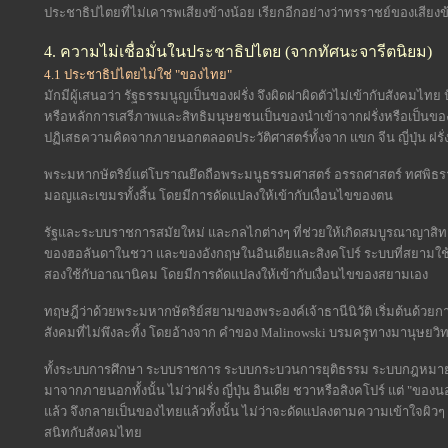
ประชาธิปไตยที่ไม่เคารพเสียงข้างน้อย เรียกอีกอย่างว่าทรราชย์ของเสียงข้
4. ความไม่เชื่อมั่นในประชาธิปไตย (จากทัศนะจารีตนิยม)
4.1 ประชาธิปไตยไม่ใช่ "ของไทย"
มักมีผู้เสนอว่า รัฐธรรมนูญเป็นของฝรั่ง จึงผิดฝาผิดตัวไม่เข้ากับสังคมไท
หรือหลักการเสรีภาพและสิทธิมนุษยชนเป็นของนำเข้าจากฝรั่งหรือเป็นของ
ปฏิเสธความคิดจากภายนอกตลอดประวัติศาสตร์ทั้งจาก แขก จีน ญี่ปุ่น ฝร
พระมหากษัตริย์แต่โบราณยึดถือพระมนูธรรมศาสตร์ อรรถศาสตร์ ทศพิธ
มอญและเขมรทั้งสิ้น โดยมีการดัดแปลงให้เข้ากับเงื่อนไขของตน
รัฐและระบบราชการสมัยใหม่ และกลไกต่างๆ ที่ช่วยให้เกิดสมบูรณาญาสิ
ของฮอลันดาในชวา และของอังกฤษในอินเดียและสิงคโปร์ ระบบที่สยามใช้
สองใช้กับอาณานิคม โดยมีการดัดแปลงให้เข้ากับเงื่อนไขของสยามเอง
ทฤษฎีว่าด้วยพระมหากษัตริย์สยามของพระองค์เจ้าธานีนิวัติ เริ่มต้นด้
สังคมที่ไม่พึงละทิ้ง โดยอ้างจาก คำของ Malinowski บรมครูทางมานุษยวิ
ทั้งระบบการศึกษา ระบบราชการ ระบบกระบวนการยุติธรรม ระบบกฎหมาย 
มาจากภายนอกทั้งนั้น ไม่ว่าฝรั่ง ญี่ปุ่น อินเดีย ชวาหรือสิงคโปร์ แต่ "ข
แล้ว จึงกลายเป็นของไทยแล้วทั้งนั้น ไม่ว่าจะดัดแปลงตามความเข้าใจผิวๆ
สนิทกับสังคมไทย