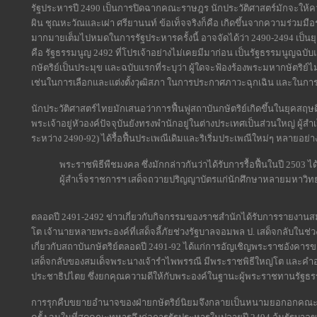
รัฐประหารปี 2490 เป็นการปิดฉากคณะราษฎร นักประวัติศาสตร์มักจะให้
ผิน ชุณหะวัณและเผ่า ศรียานนท์ ข้อเท็จจริงก็คือ เกิดขึ้นจากความร่วมมื
มากมายเต็มไปหมดในการรัฐประหารครั้งนี้ อาจจัดได้ว่า 2490-2494 เป็นยุ
คือ รัฐธรรมนูญ 2492 ที่โปรเจ้าอย่างไม่เคยมีมาก่อน เป็นรัฐธรรมนูญฉบ
กษัตริย์เป็นประมุข และฉบับแรกที่ระบุว่า ผู้ใดจะฟ้องร้องพระมหากษัตริ
เช่นในการเลือกและแต่งตั้งวุฒิสภา ในการประกาศภาวะฉุกเฉิน และในการ
นักประวัติศาสตร์ไทยมักเสนอว่าการฟื้นฟูสถาบันกษัตริย์เกิดขึ้นในยุคสฤษดิ์(1
พระเจ้าอยู่หัวองค์ปัจจุบันยังทรงพำนักอยู่ในต่างประเทศเป็นส่วนใหญ่ ผู้
ระหว่าง 2490-92) ได้รื้อฟื้นประเพณีเดิมและริเริ่มประเพณีใหม่ๆ หลายอย่า
พระราชพิธีพืชมงคล ซึ่งมักกล่าวกันว่าได้รับการรื้อฟื้นในปี 2503 ได้ร
ผู้สำเร็จราชการฯ เสด็จถวายปริญญาบัตรแก่นักศึกษาหลายมหาวิทยา
ตลอดปี 2491-2492 ข่าวเกี่ยวกับกิจกรรมของราชสำนักได้รับการรายงานสม
โต เจ้านายหลายพระองค์ที่เสด็จลี้ภัยช่วงรัฐบาลจอมพล ป. เสด็จกลับในช่ว
เกี่ยวกับสถาบันกษัตริย์ตลอดปี 2491-92 ได้แก่การอัญเชิญพระราชอังคารข
เสด็จกลับของสมเด็จพระนางเจ้ารำไพพรรณี มีพระราชพิธีใหญ่โต และคำอ
ประชาธิปไตย ซึ่งยกคุณความดีให้กับพระองค์ในฐานะผู้พระราชทานรัฐธรรมน
การรุกคืบขยายอำนาจของฝ่ายกษัตริย์นิยมจึงกลายเป็นหนามยอกอกคณะร