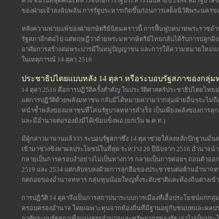
ครั้ง จนในที่สุดคณะทหารจึงก่อการรัฐประหารในปลายปี 2494 ล้มรัฐบา
ของฝ่ายเจ้าลงฉับพลัน การรัฐประหารเกิดขึ้นก่อนการเสด็จนิวัติพระนครของพ
หลังความพ่ายแพ้ของฝ่ายกษัตริย์นิยมคราวนี้ การฟื้นฟูบทบาทพระราชอำน
รัฐสภาอีกต่อไป แต่ทฤษฎีว่าด้วยพระมหากษัตริย์ไทยกลับได้รับการปลูกฝังก่
อาศัยการสร้างสมพระบารมีในหมู่ปัญญาชน และการให้ความหมายใหม่แก่
ในเหตุการณ์ 14 ตุลา 2516
ประชาธิปไตยแบบหลัง 14 ตุลา หรือระบอบรัฐสภาของกลุ่มท
14 ตุลา 2516 คือการปฏิวัติครั้งสำคัญ ในประวัติศาสตร์ประชาธิปไตยไทยอย
แต่การปฏิวัติด้วยพลังมหาชน กลับมิได้หมายความว่ากลุ่มฝ่ายอื่นๆจะไม่ถ
หนำซ้ำพลังของมหาชนที่โค่นรัฐบาลทหารสำเร็จ เป็นเพียงพลังของการลุกฮือขึ
และมีอำนาจต่อรองยังมิได้เข้มแข็งพอ (ยกเว้น พ.ค.ท.)
มีผู้กล่าวมานานแล้วว่า ระบอบรัฐสภาซึ่ง 14 ตุลาช่วยให้ลงหลักปักฐานมั่นค
เข้ามาช่วงชิงหาผลประโยชน์ในที่สุด ระหว่าง 20 ปีนับจาก 2516 อำนาจน
กลายเป็นการครอบงำอย่างไม่เป็นทางการ กลายเป็นการค่อยๆ ถอนตัวออก
2519 และ 2534 แต่กลับจบลงด้วยการลุกฮือของประชาชนต่อต้านอำนาจทหา
ถดถอยของอำนาจทหาร กลุ่มทุนน้อยใหญ่ทั้งระดับชาติและท้องถิ่นต่างเ
การปฏิวัติ 14 ตุลาจึงเป็นการสถาปนาระบบการเมืองที่เอื้อประโยชน์แก่กลุ่ม
ครอบครองอำนาจ โดยเฉพาะทุนจากท้องถิ่นที่มีฐานอยู่กับชนบทและผลปร
อาศัยระบบรัฐสภาเพื่อแบ่งสรรอำนาจและทรัพยากรของรัฐ เอาไปเป็นประ