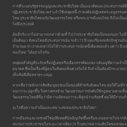
การที่ระบอบรัฐธรรมนูญและประชาธิปไตย เป็นแนวคิดและประสบการณ์ที่เริ่
ปฏิเสธประชาธิปไตย เพราะถ้าใช้เหตุผลนี้ เราคงต้องปฏิเสธพระมนูธรร
ไทย ประชาธิปไตยฉบับวัฒนธรรมไทย หรือพระบารมีแบบไทย จึงไม่เป็นเหตุผล
ไม่พึงประสงค์
อันที่จริง เราไม่สามารถกล่าวด้วยซ้ำไปว่าประชาธิปไตยเป็นของนอก ไม
เป็นต้นมา สังคมไทยมีประสบการณ์มาแล้ว 73 ปี และเริ่มลงหลักปักฐานมั่น
จำนวนมาก เราคงกล่าวไม่ได้ว่าประสบการณ์แค่นี้เพียงพอแล้ว แต่ 73 ปี แ
ของไทย" ได้อย่างไรกัน
เหตุผลสำคัญที่จะรับหรือปฏิเสธหรือเลือกสรรดัดแปลง กลับอยู่ที่ความจำ
อนาคต ซึ่งเป็นเรื่องที่ผู้คนในสังคมเห็นต่างกันได้ จึงจำเป็นต้องมีกระบวนการ
เห็นข้อดีเสียหลายๆ แง่มุม
หากเชื่อว่าหลักการสิทธิมนุษยชนเป็นของดีสำหรับสังคมไทย ต่อให้ไม่ม
จนกว่าจะปลูกขึ้น ในทางตรงข้าม วัฒนธรรมการบังคับใช้กฎหมายตามชั
วัฒนธรรมไทยที่ถือว่ามีความผิดจนกว่าจะพิสูจน์ว่าบริสุทธิ์ ต่อให้มีรา
อะไรคือความจำเป็นและเหมาะสมของประชาธิปไตย?
การเมืองของมวลชนมิใช่อุบัติเหตุที่บังเอิญเกิดขึ้นหรือจะถอยหายไปจากสัง
ขบวนการประชาชนในระยะเวลาเพียง 20 ปี บทบาทความเติบโตของกลุ่มองค