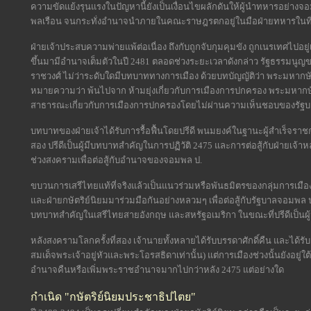
ความขัดแย้งรุนแรงในปัญหานี้ยังเป็นเงื่อนไขผลักดันให้ผู้นำทหารอย่างจ
พลเรือน จนกระทั่งอำนาจนำภายในคณะราษฎรตกอยู่ในมือฝ่ายทหารในที่สุ
ฝ่ายเจ้าประสบความพ่ายแพ้ต่อเนื่อง ถึงกับถูกจับกุมคุมขัง ถูกเนรเทศไปอยู
ขึ้นมามีอำนาจเต็มตัวในปี 2481 ตลอดช่วงระยะเวลาดังกล่าว รัฐธรรม
ราชวงศ์ ไม่ว่าระดับใดมีบทบาททางการเมือง ด้วยบทบัญญัติว่า พระมหากษัต
หมายความว่า พ้นไปจาก ห้ามยุ่งเกี่ยวกับการเมืองการปกครอง พระมหาก
สาธารณะเกี่ยวกับการเมืองการปกครองโดยไม่ผ่านความเห็นชอบของรัฐ
บทบาทของฝ่ายเจ้าได้รับการรื้อฟื้นโดยปรีดี พนมยงค์ในฐานะผู้สำเร็จร
สอง ปรีดีเป็นผู้มีบทบาทสำคัญในการปฏิวัติ 2475 และการต่อสู้กับฝ่ายเจ้า
ช่วงสงครามเพื่อต่อสู้กับอำนาจของจอมพล ป.
ขบวนการเสรีไทยแท้ที่จริงแล้วเป็นแนวร่วมหรือพันธมิตรของกลุ่มการเมืองห
และฝ่ายกษัตริย์นิยมมาร่วมมือกันอย่างหลวมๆ เพื่อต่อสู้กับรัฐบาลจอมพล
บทบาทสำคัญในเสรีไทยสายอังกฤษ และสหรัฐอเมริกา ในขณะที่ปรีดีเป็
หลังสงครามโลกครั้งที่สอง เจ้านายทั้งหลายได้รับบรรดาศักดิ์คืน และได้
สมเด็จพระเจ้าอยู่หัวและพระโอรสธิดาเท่านั้น) แต่การเมืองช่วงนั้นยังอยู่ใ
อำนาจคืนหรือเพิ่มพระราชอำนาจมากไปกว่าหลัง 2475 แต่อย่างใด
กำเนิด "กษัตริย์นิยมประชาธิปไตย"