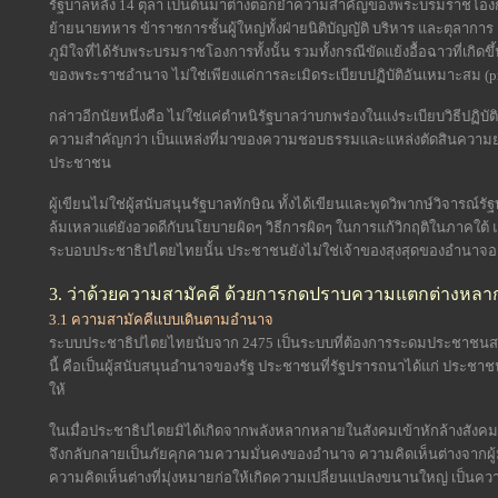
รัฐบาลหลัง 14 ตุลา เป็นต้นมาต่างตอกย้ำความสำคัญของพระบรมราชโองก
ย้ายนายทหาร ข้าราชการชั้นผู้ใหญ่ทั้งฝ่ายนิติบัญญัติ บริหาร และตุลาก
ภูมิใจที่ได้รับพระบรมราชโองการทั้งนั้น รวมทั้งกรณีขัดแย้งอื้อฉาวที่เกิด
ของพระราชอำนาจ ไม่ใช่เพียงแค่การละเมิดระเบียบปฏิบัติอันเหมาะสม (pr
กล่าวอีกนัยหนึ่งคือ ไม่ใช่แค่ตำหนิรัฐบาลว่าบกพร่องในแง่ระเบียบวิธีปฏ
ความสำคัญกว่า เป็นแหล่งที่มาของความชอบธรรมและแหล่งตัดสินความยุต
ประชาชน
ผู้เขียนไม่ใช่ผู้สนับสนุนรัฐบาลทักษิณ ทั้งได้เขียนและพูดวิพากษ์วิจารณ
ล้มเหลวแต่ยังอวดดีกับนโยบายผิดๆ วิธีการผิดๆ ในการแก้วิกฤติในภาคใต้ 
ระบอบประชาธิปไตยไทยนั้น ประชาชนยังไม่ใช่เจ้าของสุงสุดของอำนา
3. ว่าด้วยความสามัคคี ด้วยการกดปราบความแตกต่างหล
3.1 ความสามัคคีแบบเดินตามอำนาจ
ระบบประชาธิปไตยไทยนับจาก 2475 เป็นระบบที่ต้องการระดมประชาชนส
นี้ คือเป็นผู้สนับสนุนอำนาจของรัฐ ประชาชนที่รัฐปรารถนาได้แก่ ประชาชน
ให้
ในเมื่อประชาธิปไตยมิได้เกิดจากพลังหลากหลายในสังคมเข้าหักล้างสัง
จึงกลับกลายเป็นภัยคุกคามความมั่นคงของอำนาจ ความคิดเห็นต่างจากผู
ความคิดเห็นต่างที่มุ่งหมายก่อให้เกิดความเปลี่ยนแปลงขนานใหญ่ เป็นความ