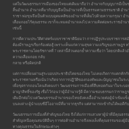
แต่ในวัฒนธรรมการเมืองของไทยแต่เดิมมาถือว่า อำนาจกับบุญบารมีเป็นของ
สิ้นอำนาจ อำนาจที่มากับบุญจึงเป็นอำนาจที่เป็นธรรมตามธรรมชาติ อำน
ราชา พ่อขุนจึงเป็นตัวแบบอุดมคติของอำนาจที่เต็มไปด้วยความกรุณา อำ
เสื่อมถอยไร้คุณธรรม เขาก็จะหมดอำนาจลงไป ความคิดต่อพระราชอำนา
เช่นนี้
การตีความประวัติศาสตร์แบบราชาชาตินิยมว่า การปฏิรูประบบราชการสมัย
ต้องมีราษฎรเรียกร้องต่อสู้ เพราะเห็นแก่ความสุขความเจริญของราษฎร ห
พระราชทานโดยรัชกาลที่ 7 เหล่านี้ล้วนตอกย้ำความเชื่อว่า โดยปกติแล้ว
ความเสื่อมถอย กลับ
กลาย หรือผิดปกติ
แต่การเปลี่ยนผ่านสู่ระบอบประชาธิปไตยของไทย ไม่เคยเกิดการแตกหักกั
พระราชทานหรือเน้นว่าเกิดจากการปฏิวัติของกองทัพและปํญญาชนในระบบร
เพื่อขุดรากถอนโคนสังคมเก่า วัฒนธรรมการเมืองที่สืบทอดกันมาในระบอบ
อาญาสิทธิ์ของรัฐ เชื่อไว้ก่อนว่าผู้มีอำนาจรู้ดี มีความชอบธรรมกว่าราษฎ
เดิมอีกต่อไป แต่วัฒนธรรมอำนาจของไทยยังคงเอื้ออำนวยต่อผู้นำเข้มแข็ง
บนลงล่าง ผู้นำแบบซีอีโออาจมีที่มาจากธุรกิจ แต่สามารถเข้ากันได้พอ
วัฒนธรรมการเมืองที่สำคัญของไทย จึงได้แก่การแสวงหาผู้นำที่มีคุณธรรม ถ
สำคัญเหนือคุณสมบัติอื่นๆ การต่อต้านอำนาจจึงเพ่งเล็งที่คุณธรรมของผู้ม
ทางคุณธรรมในลักษณะต่างๆ