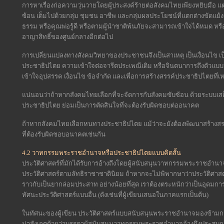
การหาเรื่องก่อความวุ่นวายโดยผู้ประสงค์ร้ายต่อสังคมไทยเพียงหยิบมือ แ
ซ้อน เต็มไปด้วยกลุ่ม ชุมชน อาชีพ และกลุ่มผลประโยชน์ที่แตกต่างขัดแย้
ธรรม หรือคุณพ่อรู้ดี หรือตามผู้นำชาติพ้นภัยจะสามารถเข้าใจได้หมด ห
อาญาสิทธิ์ของศูนย์กลางอีกต่อไป
การเปลี่ยนแปลงทางสังคมวิทยาของประชาชนจึงเป็นสาเหตุ เป็นเงื่อนไข เ
ประชาธิปไตย ความเข้าใจต่อจารีตประเพณีเดิม หรือจินตนาการถึงตัวแบบ
เข้าใจอุปสรรค เงื่อนไข ข้อจำกัด และเพื่อการสร้างสรรค์ประชาธิปไตยที่
แน่นอนว่าถ้าหากสังคมไทยเลือกที่จะจัดการกับสังคมซับซ้อน ด้วยระบบเสด็
ประชาธิปไตย ย่อมเป็นการตัดสินใจที่จะต้องรับผิดชอบต่ออนาคต
ถ้าหากสังคมไทยเลือกหนทางประชาธิปไตย แม้ว่าจะยังต้องพัฒนาสร้างสร
ที่ต้องรับผิดชอบอนาคตเช่นกัน
4.2 วาทกรรมพระราชอำนาจหรือประชาธิปไตยแบบคิดสั้น
ประวัติศาสตร์ที่มักได้รับการอ้างถึงโดยผู้สนับสนุนวาทกรรมพระราชอำนาจ
ประวัติศาสตร์ตามลัทธิราชาชาตินิยม ถ้าหากจะไม่พิพากษาว่าประวัติศาส
ราวกับเป็นยากล่อมประสาท อย่างน้อยที่สุด เราต้องตระหนักว่าเป็นอุดมการณ์
ทัศนะประวัติศาสตร์แบบอื่น (ดังเช่นที่ผู้เขียนเสนอในภาคแรกเป็นต้น)
ในทัศนะของผู้เขียน ประวัติศาสตร์แบบสนับสนุนพระราชอำนาจมองข้ามกา
น่าสังเกตด้วยว่าบรรดาผู้สนับสนุนวาทกรรมพระราชอำนาจอ้างถึงประสบก