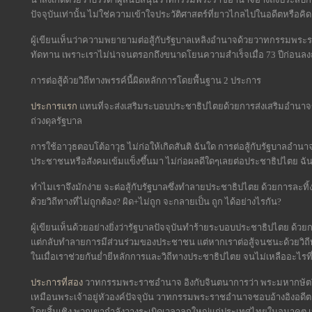
ปัจจุบันเท่านั้น ไม่ใช่ความเข้าใจประวัติศาสตร์ที่ยาวไกลไปในอดีตหรื
ผู้เขียนเห็นว่าความพยายามต่อสู้กับรัฐบาลเหลิงอำนาจด้วยวาทกรรมพระราช
ทัดทาน เพราะเราไม่น่าจนตรอกถึงขนาดโยนความสำเร็จเมื่อ 73 ปีก่อนลงถ
การต่อสู้ด้วยวิถีทางพรรค์นี้ผิดหลักการโดยพื้นฐาน 2 ประการ
ประการแรก
แทนที่จะส่งเสริมระบอบประชาธิปไตยด้วยการส่งเสริมอำนาจข
ถ่วงดุลรัฐบาล
การใช้อาวุธตอบโต้อาวุธ ไม่ก่อให้เกิดสันติ ฉันใด การต่อสู้กับรัฐบาลอำนาจ
ประชาชนหรือสังคมเข้มแข็งขึ้นมา ไม่ก่อผลดีใดๆเลยต่อประชาธิปไตย ฉัน
ทำไมเราจึงมักง่าย จะต่อสู้กับรัฐบาลซึ่งทำลายประชาธิปไตย ด้วยการละทิ้งว
ด้วยวิถีทางที่ไม่ถูกต้อง? ผิด+ไม่ถูก จะกลายเป็น ถูก ได้อย่างไรกัน?
ผู้เขียนเห็นด้วยอย่างยิ่งว่ารัฐบาลปัจจุบันทำร้ายระบอบประชาธิปไตย ด้วย
แต่กลับทำลายการมีส่วนร่วมของประชาชน แต่หากเราต่อสู้จนชนะด้วยวิถ
ในเมื่อเราช่วยกันย่ำยีหลักการและวิถีทางประชาธิปไตย จนไม่เหลืออะไรที
ประการที่สอง
วาทกรรมพระราชอำนาจ อิงกับจินตนาการว่า พระมหากษัตร
เหมือนพระเจ้าอยู่หัวองค์ปัจจุบัน วาทกรรมพระราชอำนาจชอบอ้างอิงอดีต 
โดยสิ้นเชิง พวกเขากำลังวางระเบิดเวลาลูกใหญ่แก่ประเทศไทยในอนาคต เ