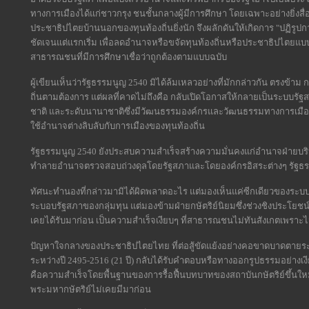
ทางการเมืองได้แก่ชาวกรุง ชนชั้นกลางผู้มีการศึกษา โดยเฉพาะอย่างยิ่งสื่อ
ประชาธิปไตยบ้านนอกของทุนท้องถิ่นยิ่งนัก จึงผลักดันให้เกิดการ "ปฏิรูปก
ชัดเจนแต่แรกเริ่ม เพื่อลดอำนาจหรือขจัดทุนท้องถิ่นหรือประชาธิปไตย
สาธารณชนที่มีการศึกษาเชื่อว่าถูกต้องตามแบบฉบับ
ผู้เขียนเห็นว่ารัฐธรรมนูญ 2540 มิได้ล้มเหลวอย่างที่มักกล่าวกัน ตรง
ถิ่นตามต้องการ แต่ผลที่คาดไม่ถึงคือ กลับเปิดโอกาสให้กลายเป็นระบบ
ชาติ และระดับนานาชาติซึ่งมีวัฒนธรรมองค์กรและวัฒนธรรมทางการเม
ใช้อำนาจต่างลิบลับกับการเมืองของทุนท้องถิ่น
รัฐธรรมนูญ 2540 ยังประสบความสำเร็จสร้างความมั่นคงแก่อำนาจฝ่าย
ทำลายอำนาจตรวจสอบถ่วงดุลโดยรัฐสภาและโดยองค์กรอิสระต่างๆ รัฐธรรมน
ทัศนะทำนองที่กล่าวมามิได้ผิดพลาดอะไร แต่มองเห็นแค่ซีกเดียวของระบบ
ระบอบรัฐสภาของกลุ่มทุน แต่มองข้ามฝ่ายกษัตริย์นิยมซึ่งช่วงชิงประโ
เคยได้รับมาก่อน เป็นความสำเร็จเงียบๆ ที่สาธารณชนไม่ทันสังเกตเพราะไม
ปัญหาใจกลางของประชาธิปไตยไทย ที่ต่อสู้ขัดแย้งอย่างคอขาดบาดตายระหว
ระหว่างปี 2495-2516 (21 ปี) กลับได้รับคำตอบหรือทางออกรูปธรรมอย่างเงีย
คือความสำเร็จโดยพื้นฐานของการรื้อฟื้นบทบาทของสถาบันกษัตริย์ขึ้นให
พระมหากษัตริย์ไม่เคยมีมาก่อน