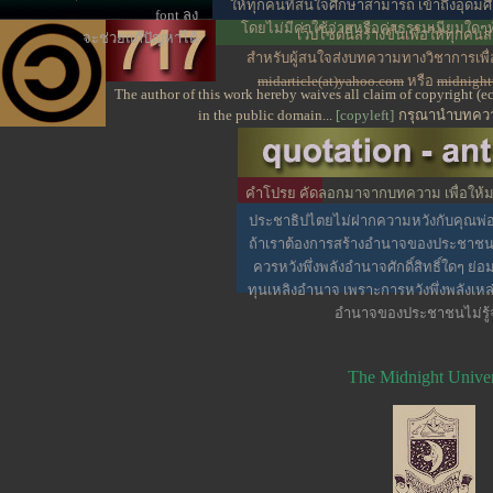
ให้ทุกคนที่สนใจศึกษาสามารถ เข้าถึงอุดมศ
font ลง
โดยไม่มีค่าใช้จ่ายหรือค่าธรรมเนียมใดๆทั้
เว็ปไซต์นี้สร้างขึ้นเพื่อให้ทุก
จะช่วยแก้ปัญหาได้
สำหรับผู้สนใจส่งบทความทางวิชาการเพ
midarticle(at)yahoo.com
หรือ
midnight
The author of this work hereby waives all claim of copyright (
in the public domain...
[copyleft]
กรุณานำบทความ
คำโปรย คัดลอกมาจากบทความ เพื่อให้มอง
น่าสนใจบางส่วน
ประชาธิปไตยไม่ฝากความหวังกับคุณพ่อร
ถ้าเราต้องการสร้างอำนาจของประชาชนให
ควรหวังพึ่งพลังอำนาจศักดิ์สิทธิ์ใดๆ ย่อ
ทุนเหลิงอำนาจ เพราะการหวังพึ่งพลังเหล
อำนาจของประชาชนไม่รู้
The Midnight Univer