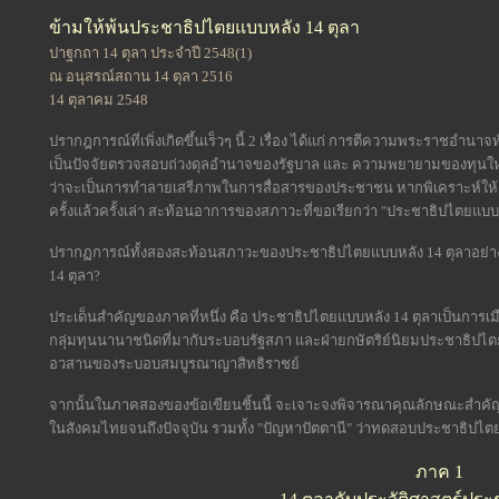
ข้ามให้พ้นประชาธิปไตยแบบหลัง 14 ตุลา
ปาฐกถา 14 ตุลา ประจำปี 2548(1)
ณ อนุสรณ์สถาน 14 ตุลา 2516
14 ตุลาคม 2548
ปรากฎการณ์ที่เพิ่งเกิดขึ้นเร็วๆ นี้ 2 เรื่อง ได้แก่ การตีความพระราชอ
เป็นปัจจัยตรวจสอบถ่วงดุลอำนาจของรัฐบาล และ ความพยายามของทุนใ
ว่าจะเป็นการทำลายเสรีภาพในการสื่อสารของประชาชน หากพิเคราะห์ให้ดี ทั้ง
ครั้งแล้วครั้งเล่า สะท้อนอาการของสภาวะที่ขอเรียกว่า "ประชาธิปไตยแบบหล
ปรากฏการณ์ทั้งสองสะท้อนสภาวะของประชาธิปไตยแบบหลัง 14 ตุลาอย่
14 ตุลา?
ประเด็นสำคัญของภาคที่หนึ่ง คือ ประชาธิปไตยแบบหลัง 14 ตุลาเป็นการเมือ
กลุ่มทุนนานาชนิดที่มากับระบอบรัฐสภา และฝ่ายกษัตริย์นิยมประชาธิปไตย
อวสานของระบอบสมบูรณาญาสิทธิราชย์
จากนั้นในภาคสองของข้อเขียนชิ้นนี้ จะเจาะจงพิจารณาคุณลักษณะสำคั
ในสังคมไทยจนถึงปัจจุบัน รวมทั้ง "ปัญหาปัตตานี" ว่าทดสอบประชาธิปไ
ภาค 1