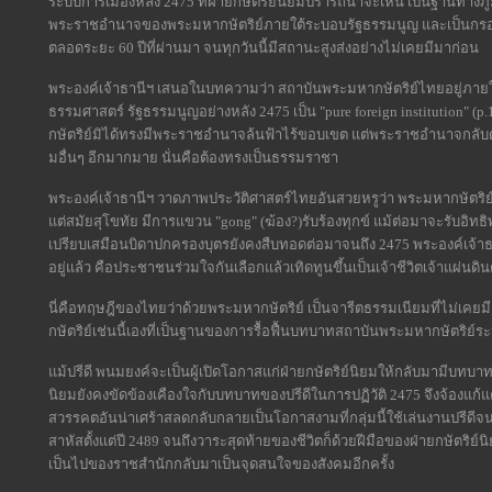
ระบบการเมืองหลัง 2475 ที่ฝ่ายกษัตริย์นิยมปรารถนาจะเห็น เป็นฐานทาง
พระราชอำนาจของพระมหากษัตริย์ภายใต้ระบอบรัฐธรรมนูญ และเป็นกรอ
ตลอดระยะ 60 ปีที่ผ่านมา จนทุกวันนี้มีสถานะสูงส่งอย่างไม่เคยมีมาก่อน
พระองค์เจ้าธานีฯ เสนอในบทความว่า สถาบันพระมหากษัตริย์ไทยอยู่ภายใ
ธรรมศาสตร์ รัฐธรรมนูญอย่างหลัง 2475 เป็น "pure foreign institution" 
กษัตริย์มิได้ทรงมีพระราชอำนาจล้นฟ้าไร้ขอบเขต แต่พระราชอำนาจกล
มอื่นๆ อีกมากมาย นั่นคือต้องทรงเป็นธรรมราชา
พระองค์เจ้าธานีฯ วาดภาพประวัติศาสตร์ไทยอันสวยหรูว่า พระมหากษัตริ
แต่สมัยสุโขทัย มีการแขวน "gong" (ฆ้อง?)รับร้องทุกข์ แม้ต่อมาจะรับอิท
เปรียบเสมือนบิดาปกครองบุตรยังคงสืบทอดต่อมาจนถึง 2475 พระองค์เจ้าธา
อยู่แล้ว คือประชาชนร่วมใจกันเลือกแล้วเทิดทูนขึ้นเป็นเจ้าชีวิตเจ้าแผ่
นี่คือทฤษฎีของไทยว่าด้วยพระมหากษัตริย์ เป็นจารีตธรรมเนียมที่ไม่เค
กษัตริย์เช่นนี้เองที่เป็นฐานของการรื้อฟื้นบทบาทสถาบันพระมหากษัตริย์ร
แม้ปรีดี พนมยงค์จะเป็นผู้เปิดโอกาสแก่ฝ่ายกษัตริย์นิยมให้กลับมามีบทบ
นิยมยังคงขัดข้องเคืองใจกับบทบาทของปรีดีในการปฏิวัติ 2475 จึงจ้องแก้
สวรรคตอันน่าเศร้าสลดกลับกลายเป็นโอกาสงามที่กลุ่มนี้ใช้เล่นงานปรีด
สาหัสตั้งแต่ปี 2489 จนถึงวาระสุดท้ายของชีวิตก็ด้วยฝีมือของฝ่ายกษัตริย์น
เป็นไปของราชสำนักกลับมาเป็นจุดสนใจของสังคมอีกครั้ง