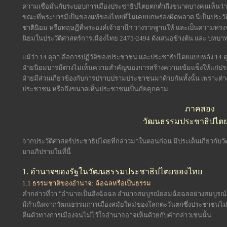
ความเชื่อมั่นกับระบอบการเมืองประชาธิปไตยตกต่ำถึงขนาดบางคนเห็นว่า
ขณะที่พระบารมีเป็นของแท้ของไทยที่ไม่เคยบกพร่องผิดพลาด นี่เป็นประวัต
ชาตินิยม หรือทฤษฎีที่พระองค์เจ้าธานีฯ วางรากฐานให้ และเป็นความทรงจำ
นิยมในประวัติศาสตร์การเมืองไทย 2475-2494 ดังเสนอข้างต้น และ บทบาทข
แม้ว่า 14 ตุลา คือการปฏิวัติของประชาชน และประชาธิปไตยแบบหลัง 14 
ฝ่ายนิยมบารมีต่างไม่เห็นความสำคัญของการสร้างความเข้มแข็งให้แก่ประชา
ฝ่ายมีส่วนเกี่ยวข้องกับการปราบปรามประชาชนมาด้วยกันทั้งนั้น เพราะต่
ประชาชน หรือถึงขนาดเห็นประชาชนเป็นภัยคุกคาม
ภาคสอง
วัฒนธรรมประชาธิปไต
จากประวัติศาสตร์ประชาธิปไตยที่กล่าวมาในตอนก่อน มีประเด็นเกี่ยวกั
มาอภิปรายในที่นี้
1. อำนาจของรัฐในวัฒนธรรมประชาธิปไตยของไทย
1.1 ธรรมชาติของอำนาจ: ฉ้อฉลหรือเป็นธรรม
คำกล่าวที่ว่า "อำนาจเป็นสิ่งฉ้อฉล อำนาจสมบูรณ์ย่อมฉ้อฉลอย่างสมบูรณ์" (
มีกำเนิดจากวัฒนธรรมการเมืองสมัยใหม่ของโลกตะวันตกซึ่งประชาชนไม่
ตื่นตัวทางการเมืองจนไม่ไว้ใจอำนาจอาจเห็นด้วยกับคำกล่าวเช่นนั้น