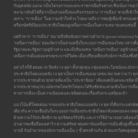
กับยุคสมัย ออกมาเป็นโครงการและพระราชกรณียกิจต่างๆ ซึ่งเน้นการเอา
หลาย กลับมิได้ถือว่าเป็นส่วนหนึ่งของกิจกรรมทาง "การเมือง" ตามที่เข้าใ
เพราะ "การเมือง" ในความเข้าใจทั่วๆ ไปหมายถึง การต่อสู้เพื่อเข้าคร
หรือกษัตริย์นิยมประชาธิปไตยอยู่เหนือการเมืองในความหมายแคบเช่นนี้
แต่ถ้าหาก "การเมือง" หมายถึงสัมพันธภาพทางอำนาจ (power relations) ระหว
"เหนือการเมือง" ย่อมจัดว่าเป็นส่วนหนึ่งในระบบการเมืองของไทย กล่าวคือ
รัฐบาลและรัฐสภา)อยู่ข้างล่าง และมีปริมณฑล "เหนือการเมือง" อยู่ข้างบ
เหนือการเมืองย่อมทรงพระบารมีวิเศษ เมื่อเปรียบเทียบกับนักการเมืองซึ่ง
อย่างไรก็ดี ตลอด 30 ปีหลัง 14 ตุลา ทั้งกลุ่มทุน กลุ่มผลประโยชน์และนักก
ประชาธิปไตยแบบหลัง 14 ตุลาเป็นการเมืองของมวลชน หมายความว่า ทุก
จากประชาชนด้วย ทุกฝ่ายต้องเป็น "ประชานิยม" เพียงแต่เป็นคนละชนิด ม
จากประชาชน(18) แม้พรรคไทยรักไทยจะได้รับชัยชนะท่วมท้นในการเลือกตั้
ทางการเมือง เป็นความนิยมคนละชนิดคนละเรื่องกับกระแสนิยมเจ้า
แนวโน้มที่โดดเด่นมากของประชาธิปไตยแบบหลัง 14 ตุลาก็คือกระแสกษัตริย
เดียวกัน ความเชื่อมั่นในระบอบการเมืองประชาธิปไตยกลับถดถอยลง เหตุส
ด้วยความไร้ประสิทธิภาพ ทุจริตคอร์รัปชั่น และการใช้อำนาจอย่างฉ้อฉล
น่าเคารพเชื่อถือลงเท่าไร ความศรัทธาต่อสถาบันเหนือการเมืองยิ่งสูงขึ้
บารมี กับอำนาจของนักการเมืองเป็น 2 ขั้วตรงข้ามกัน ฝ่ายแรกวิเศษสูงสุด ฝ