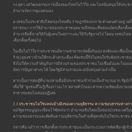
14 ตุลา แต่วัฒนธรรมการเมืองของไทยไม่ไว้ใจ และไม่สนับสนุนให้ประชาชน
อำนาจจัดการดูแลตนเอง
มวลชนในประชาธิปไตยของไทยคือ ราษฎรปัจเจกภาพ ต่างคนต่างอยู่ แต่ใส่
ปรารถนา การใช้อำนาจของประชาชนหมายถึงขณะที่หย่อนบัตรเลือกตั้งเท่
อำนาจสิทธิ์ขาดให้กับผู้แทนในสภาฯ และให้กับรัฐบาลไป โดยมวลชนไม่ค
เลือกตั้งครั้งต่อไป
ในเมื่อไม่ไว้ใจว่าประชาชนมีความสามารถจัดตั้งกันเอง สงสัยและเชื่อเป็นต
ร้าย) ยุยงชาวบ้านให้กระด้างกระเดื่อง คิดเช่นนี้จึงไม่สนใจรับฟังประ
จึงไม่ให้ความสำคัญกับการมีส่วนร่วมของประชาชน ไม่เชื่อมั่นและไม่ม
จัดการปัญหาต่างๆ ได้ โดยรัฐมีส่วนร่วมและสนับสนุนตามจำเป็น
หากเป็นการต่อสู้ที่บานปลายคือมีประชาชนเข้าร่วมเป็นจำนวนมาก รัฐมักใช
เพื่อให้ "ฝูงชนที่ไม่รู้เรื่องราวอะไร"สลายตัวไปเอง หากความขัดแย้งบาน
สาธารณชนไม่ค่อยปฏิเสธ
2.3 ประชาชนไม่ใช่แหล่งอ้างอิงของความยุติธรรม ความชอบธรรมทางการ
แม้รัฐธรรมนูญจะเขียนไว้ชัดเจนว่า อำนาจอธิปไตยเป็นของปวงชน แต่ใน
ความชอบธรรมและตัดสินความยุติธรรมในท้ายที่สุดกลับไม่ใช่ประชาชน แต
กล่าวคือ แม้ว่าการเลือกตั้งจากประชาชนจะเป็นกระบวนการคัดเลือกผู้เข้าคร