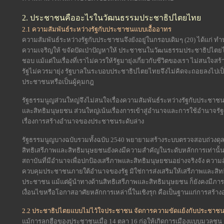
2. ประชาชนคืออะไรในวัฒนธรรมประชาธิปไตยไทย
2.1 ความสัมพันธ์ระหว่างรัฐกับประชาชนแบบเอื้ออาทร
ความสัมพันธ์ระหว่างรัฐกับประชาชนจึงยังอยู่ในกรอบเดิมๆ (20) ได้แก่ ทำน
ความเจริญให้ ขจัดปัดเป่าปัญหาให้ ประชาชนในวัฒนธรรมประชาธิปไตยไทย
ชอบ แม้แต่ในเรื่องที่เราไม่ควรให้รัฐมายุ่งเกี่ยวกับชีวิตของเรา ไม่สนใจส
รัฐไม่ควรมายุ่ง รัฐบาลในระบอบประชาธิปไตยไทยจึงไม่คิดจะถอยลงไปเ
ประชาชนหรือเป็นผู้คุมกฎ
รัฐธรรมนูญส่วนใหญ่จึงไม่สนใจเรื่องความสัมพันธ์ระหว่างรัฐกับประชาช
และสิทธิมนุษยชน ส่วนใหญ่เน้นเรื่องการเข้าสู่อำนาจและการใช้อำนาจรัฐศูน
เรื่องการสร้างอำนาจของประชาชนระดับล่าง
รัฐธรรมนูญบางฉบับรวมทั้งฉบับ 2540 พยายามสร้างระบบตรวจสอบถ่วงดุ
สิทธิเสรีภาพและสิทธิมนุษยชนยังคงมีความสำคัญในระดับหลักการเท่านั้น ยั
สถาบันที่มีอำนาจเพื่อปกป้องเสรีภาพและสิทธิมนุษยชนอย่างจริงจัง คว
ควบคุมประชาชนภายใต้อำนาจของรัฐ มิใช่การส่งเสริมให้เสรีภาพและสิท
ประชาชน แม้แต่ผู้นำทางด้านสิทธิเสรีภาพและสิทธิมนุษยชน ก็ยังคงมีภารกิ
เงื่อนไขหรือโอกาสอาศัยหลักการเหล่านี้ในเชิงรุก คือเป็นฐานแก่การส
2.2 ประชาธิปไตยแบบไม่ไว้ใจประชาชน จัดการความขัดแย้งกับประชาชนไ
แม้การลุกฮือของประชาชนเมื่อ 14 ตุลา 16 ก่อให้เกิดการเมืองแบบมวลชน