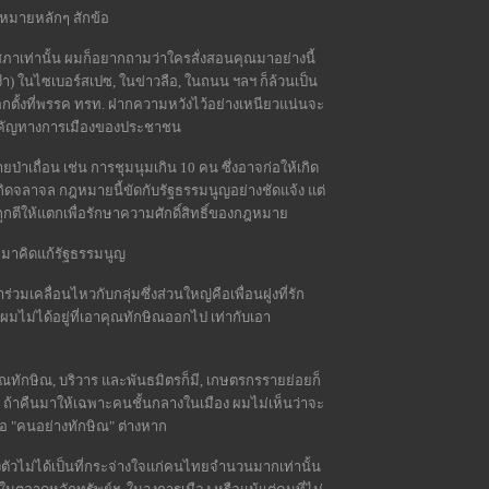
หมายหลักๆ สักข้อ
าเท่านั้น ผมก็อยากถามว่าใครสั่งสอนคุณมาอย่างนี้
รอบงำ) ในไซเบอร์สเปซ, ในข่าวลือ, ในถนน ฯลฯ ก็ล้วนเป็น
ือกตั้งที่พรรค ทรท. ฝากความหวังไว้อย่างเหนียวแน่นจะ
สำคัญทางการเมืองของประชาชน
าเถื่อน เช่น การชุมนุมเกิน 10 คน ซึ่งอาจก่อให้เกิด
เกิดจลาจล กฎหมายนี้ขัดกับรัฐธรรมนูญอย่างชัดแจ้ง แต่
ถูกตีให้แตกเพื่อรักษาความศักดิ์สิทธิ์ของกฎหมาย
ะมาคิดแก้รัฐธรรมนูญ
มเคลื่อนไหวกับกลุ่มซึ่งส่วนใหญ่คือเพื่อนฝูงที่รัก
งผมไม่ได้อยู่ที่เอาคุณทักษิณออกไป เท่ากับเอา
ักษิณ, บริวาร และพันธมิตรก็มี, เกษตรกรรายย่อยก็
 ฯลฯ ถ้าคืนมาให้เฉพาะคนชั้นกลางในเมือง ผมไม่เห็นว่าจะ
ต่คือ "คนอย่างทักษิณ" ต่างหาก
ตัวไม่ได้เป็นที่กระจ่างใจแก่คนไทยจำนวนมากเท่านั้น