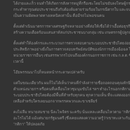
ได้ง่ายและเร็ว จนทำให้เกิดการสังหารหมู่ที่กรือเซะโดยไม่ขยับลงโทษผู้กระท
กระทำทารุณต่อประชาชนถึงกับต้องล้มตายร่วมร้อยในกรณีตากใบ และจนถึงทุ
เป็นความผิดพลาดทางเทคนิคเท่านั้น คือมีรถไม่พอขนคน
ตั้งแต่ดำเนินมาตรการทางเศรษฐกิจหลายอย่างที่ส่อให้เชื่อได้ว่าเอื้อต่อธ
สร้างความเดือดร้อนแสนสาหัสแก่ประชาชนบางกลุ่ม เช่น เกษตรกรผู้ปลูก
ตั้งแต่ทำให้องค์กรและกระบวนการตรวจสอบตามระบอบประชาธิปไตยง่อยเปลี้
ประสิทธิภาพอย่างยิ่งในการตรวจสอบทรัพย์สมบัติของนักการเมืองฉ้อฉล ไป
หน่วยราชการอื่นๆ เช่นสรรพากรไปจนถึงองค์กรนอกราชการ เช่น ก.ล.ต. ซึ่ง
เวลานี้
โอ๊ยพรรณนาไปก็หมดหน้ากระดาษเปล่าครับ
แต่ในขณะเดียวกัน ผมก็ไม่ได้เห็นว่าคนที่กำลังล่ารายชื่อถอดถอนคุณ
ตำแหน่งนายกฯ หรือคนที่เคลื่อนไหวชุมนุมขับไล่ ฯลฯ ทำอะไรนอกกติกาอย
ระบอบประชาธิปไตยต้องมีพื้นที่สำหรับทุกคน ทุกความเห็น ที่จะแสดงออกได้เ
เหลือสำหรับใครเลยนอกจากพรรคพวกและขาเชลียร์
คงไม่ลืม ทนายสมชาย นีละไพจิตร นะครับ นั่นแหละเคลื่อนไหวตาม "กติก
อะไรไม่ได้ แม้แต่นายกรัฐมนตรี (ซึ่งเคยแสดงความอวดรู้ว่าเขาทะเลาะกับเ
"กติกา" ให้ปลอดภัย