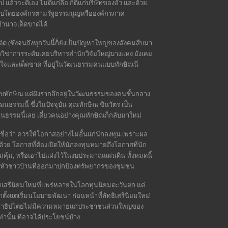
ล้วจะดีเอง ไม่ดีแก่ลื้อ ก็ดีแก่บริษัทของอั๊ว และด้วย
จสอบโดยองค์กรตามรัฐธรรมนูญหรือองค์กรภาค
อำนาจเด็ดขาดได้
(ซึ่งจนถึงทุกวันนี้ก็ยังเป็นปัญหาใหญ่ของสังคมสืบมา
นักวิชาการระดับเคยบริหารสำนักวิจัยใหญ่บางแห่ง ยังเคย
ินใจและเด็ดขาด ที่อยู่ในวัฒนธรรมคนแบบทักษิณนี่
ับทักษิณ แต่ฝังรากลึกอยู่ในวัฒนธรรมของคนชั้นกลาง
ธรรมนี้ ซึ่งในปัจจุบัน คุณทักษิณ ชินวัตร เป็น
ัฒนธรรมนี้เลย เดี๋ยวคนอย่างคุณทักษิณก็กลับมาใหม่
่อว่า ควรให้โอกาสอย่างไม่อั้นแก่นักลงทุน เพราะผล
วย โอกาสที่ต้องเปิดให้นักลงทุนหมายถึงโอกาสที่นัก
คุ้ม, หรือเอาไปแฝงไว้ในงบประมาณแผ่นดิน ทั้งหมดนี้
ตีหัวชาวบ้านที่ออกมาปกป้องทรัพยากรของชุมชน
าเสรีนิยมใหม่ที่แพร่หลายในโลกทุนนิยมตะวันตก แต่
ตั้งแต่เริ่มนโยบายพัฒนา ก่อนหน้าที่ลัทธิเสรีนิยมใหม่
ระชาธิปไตยไม่มีความหมายแก่ประชาชนส่วนใหญ่ของ
านั้น ที่อาจได้ประโยชน์บ้าง