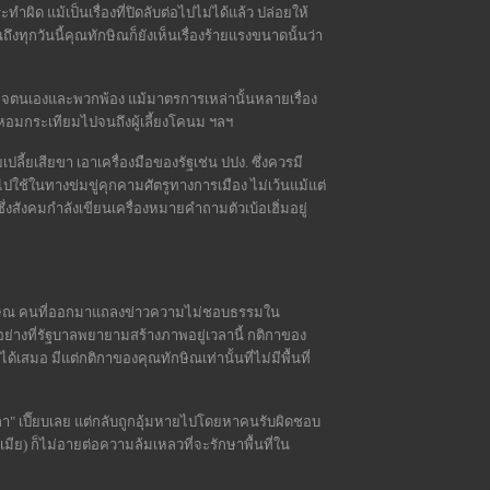
ำผิด แม้เป็นเรื่องที่ปิดลับต่อไปไม่ได้แล้ว ปล่อยให้
กวันนี้คุณทักษิณก็ยังเห็นเรื่องร้ายแรงขนาดนั้นว่า
ุรกิจตนเองและพวกพ้อง แม้มาตรการเหล่านั้นหลายเรื่อง
หอมกระเทียมไปจนถึงผู้เลี้ยงโคนม ฯลฯ
ยเสียขา เอาเครื่องมือของรัฐเช่น ปปง. ซึ่งควรมี
ใช้ในทางข่มขู่คุกคามศัตรูทางการเมือง ไม่เว้นแม้แต่
สังคมกำลังเขียนเครื่องหมายคำถามตัวเบ้อเฮิ่มอยู่
ทักษิณ คนที่ออกมาแถลงข่าวความไม่ชอบธรรมใน
่างที่รัฐบาลพยายามสร้างภาพอยู่เวลานี้ กติกาของ
สมอ มีแต่กติกาของคุณทักษิณเท่านั้นที่ไม่มีพื้นที่
า" เปี๊ยบเลย แต่กลับถูกอุ้มหายไปโดยหาคนรับผิดชอบ
มีย) ก็ไม่อายต่อความล้มเหลวที่จะรักษาพื้นที่ใน