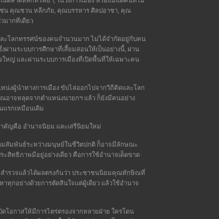
์, ในตลาดหลักทรัพย์ฯ, ในวงการเมือง หรือแม้แต่คนที่ไม่
 เช่น คุณชวน หลีกภัย, คุณบรรหาร ศิลปอาชา, คุณ
ัวมากทีเดียว
คิดและโลกทรรศน์ของคนจำนวนมาก ไม่ได้จำกัดอยู่กับคน
ึ่งผ่านระบบการศึกษาที่เสี้ยมสอนให้เป็นอย่างนี้, ผ่าน
หญ่ และผ่านระบบการเมืองที่เปิดพื้นที่ให้เฉพาะคน
แหน่งผู้นำทางการเมือง ขับไล่ออกไปจากวิถีคิดและโลก
ิณอาจหลุดจากตำแหน่งนายกฯ แล้ว ก็ยังมีคนอย่าง
ตอนแรกเหมือนเดิม
ำคัญคือ อำนาจนิยม และเสรีนิยมใหม่
สัมพันธ์ระหว่างมนุษย์ในชีวิตปกติ ก็อาจมีลักษณะ
ะสิทธิภาพมีอยู่อย่างเดียว คือการใช้อำนาจเด็ดขาด
 สำรวจแล้วได้ผลตรงกันว่า ประชาชนนิยมคุณทักษิณที่
าทุกอย่างด้วยการตัดสินใจแต่ผู้เดียว แล้วใช้อำนาจ
่เปิดโอกาสให้มีการไตร่ตรองจากหลายฝ่าย ใครโดน