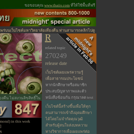
ขอขอบคุณ
www.thaiis.com
ที่ให้ใช้พื้นที่ฟรี
พร่บนเว็บไซค์มหาวิทยาลัยเที่ยงคืน ท่านสามารถคลิกไปดู
R
บัญ
related topic
270249
release date
เว็บไซต์เผยแพร่ความรู้
เพื่อสาธารณประโยชน์
หากนักศึกษาหรือสมาชิก
ประสบปัญหาภาพและตัว
หนังสือซ้อนกัน กรุณาลด text
คืน ไม่สงวนลิขสิทธิ์ใน
size ของ font ลง
เว็บไซต์นี้สร้างขึ้นเพื่อให้ทุก
ขนาด medium จะแก้ปัญหาได้
คนสามารถเข้าถึงอุดมศึกษา
ได้โดยไม่จำกัดคุณวุฒิ
moral) in this work
สำหรับผู้สนใจส่งบทความ
]
ทางวิชาการเพื่อเผยแพร่ต่อ
ร