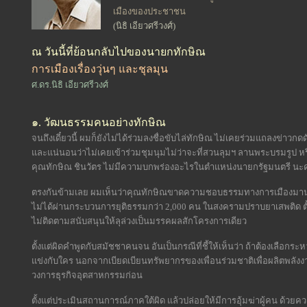
เมืองของประชาชน
(นิธิ เอียวศรีวงศ์)
ณ วันนี้ที่ย้อนกลับไปของนายกทักษิณ
การเมืองเรื่องวุ่นๆ และชุลมุน
ศ.ดร.นิธิ เอียวศรีวงศ์
๑. วัฒนธรรมคนอย่างทักษิณ
จนถึงเดี๋ยวนี้ ผมก็ยังไม่ได้ร่วมลงชื่อขับไล่ทักษิณ ไม่เคยร่วมแถลงข่าว
และแน่นอนว่าไม่เคยเข้าร่วมชุมนุมไม่ว่าจะที่สวนลุมฯ ลานพระบรมรูป หร
คุณทักษิณ ชินวัตร ไม่มีความบกพร่องอะไรในตำแหน่งนายกรัฐมนตรี นะค
ตรงกันข้ามเลย ผมเห็นว่าคุณทักษิณขาดความชอบธรรมทางการเมืองมานานเ
ไม่ได้ผ่านกระบวนการยุติธรรมกว่า 2,000 คน ในสงครามปราบยาเสพติด ต
ไม่ติดตามสนับสนุนให้ลุล่วงเป็นมรรคผลสักโครงการเดียว
ตั้งแต่ผิดคำพูดกับสมัชชาคนจน อันเป็นกรณีที่ชี้ให้เห็นว่า ถ้าต้องเลือ
แข่งกับใคร นอกจากเบียดเบียนทรัพยากรของเพื่อนร่วมชาติเพื่อผลิตพลัง
วงการธุรกิจอุตสาหกรรมก่อน
ตั้งแต่ประเมินสถานการณ์ภาคใต้ผิด แล้วปล่อยให้มีการอุ้มฆ่าผู้คน ด้ว