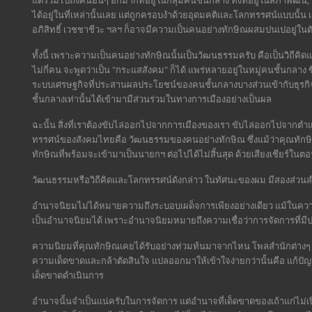
แต่รวมไปถึงคนอื่นๆ อีกมากที่อยู่ในกลุ่มคนชั้นกลาง ทั้งที่อยู่ในสภาพัฒน
ได้อยู่ในที่เหล่านั้นเลย แต่ถูกครอบงำด้วยอุดมคติและโลกทรรศน์แบบนั้น
อภิสิทธิ์ เวชชาชีวะ ฯลฯ ก็อาจมีความเป็นคนอย่างทักษิณผสมปนเปอยู่ในต
ทั้งนี้ เพราะความเป็นคนอย่างทักษิณนั้นเป็นวัฒนธรรมครับ คือเป็นวิถี
ไม่กี่คน จะพูดว่าเป็น "กระแสสังคม" ก็ได้ แพร่หลายอยู่ในหมู่คนชั้นกลาง ซ
ระบบเศรษฐกิจที่ประสานผลประโยชน์ของคนชั้นกลางบางส่วนเข้ากับธุรกิจใ
ชั้นกลางเท่านั้นได้เข้ามามีส่วนร่วมในทางการเมืองอย่างเป็นผล
ฉะนั้น สิ่งที่เราต้องขับไล่ออกไปจากการเมืองของเรา ขับไล่ออกไปจากตำ
ทรรศน์ของสังคมไทยคือ วัฒนธรรมของคนอย่างทักษิณ ซึ่งแม้ว่าคุณทักษ
ทักษิณที่พร้อมจะเข้ามาเป็นนายกฯ ต่อไปได้ไม่สิ้นสุด ด้วยเสียงเชียร์ใน
วัฒนธรรมหรือวิถีคิดและโลกทรรศน์ดังกล่าว ในทัศนะของผม มีสองส่วนส
อํานาจนิยมไม่ได้หมายความถึงระบอบเผด็จการเพียงอย่างเดียว แม้ในความ
เป็นอำนาจนิยมได้ เพราะอำนาจนิยมหมายถึงความเชื่อว่าการจัดการที่มีปร
ความนิยมที่คุณทักษิณเคยได้รับอย่างท่วมท้นมาจากไหน โพลสำนักต่างๆ
ความเด็ดขาดและกล้าตัดสินใจ แปลออกมาให้เข้าใจง่ายกว่านั้นคือ แก้ปัญห
เด็ดขาดดำเนินการ
อำนาจนั้นจำเป็นแน่ครับในการจัดการ แต่อำนาจที่เด็ดขาดของเถ้าแก่ไม