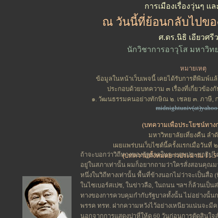
การเมืองเรื่องวุ่นๆ แล
ณ วันนี้ที่ย้อนกลับไป
ศ.ดร.นิธิ เอียวศรีว
นักวิชาการอาวุโส มหาวิทยา
หมายเหตุ
ข้อมูลในหน้าเว็บเพจนี้ เคยได้รับการตีพิมพ์แ
ประกอบด้วยบทความ ๓ เรื่องที่เกี่ยวข้อง
๑. วัฒนธรรมคนอย่างทักษิณ ๒. เชลย ๓. ภาษ
midnightuniv(at)yaho
(บทความเพื่อประโยชน์ทาง
มหาวิทยาลัยเที่ยงคืน ลำดั
เผยแพร่บนเว็บไซต์นี้ครั้งแรกเมื่อวันที
ถ้าจะบอกว่าวิถีทางของรัฐบาลในระบอบประชาธิปไต
(บทความทั้งหมดยาวประมาณ 11.5 
อยู่ในสภาเท่านั้น ผมก็อยากถามว่าใครสั่งสอนคุณมา
หนึ่งในวิถีทางเท่านั้น พื้นที่ข้างนอกไม่ว่าจะเป็นสื่อ 
ในไซเบอร์สเปซ, ในข่าวลือ, ในถนน ฯลฯ ก็ล้วนเป็นส่
ทางของการควบคุมกำกับรัฐบาลทั้งนั้น ไม่อย่างนั้นการ
พรรค ทรท. ฝากความหวังไว้อย่างเหนียวแน่นจะม
นอกจากการแสดงปาหี่ให้ดู 60 วันก่อนการตัดสินใ