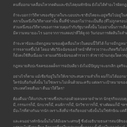
คนที่ออกมาเคลื่อนไหวกดดันและขับไล่คุณทักษิณ ยังไม่ได้ทำอะไรผิดกฎ
ถ้าจะบอกว่าวิถีทางของรัฐบาลในระบอบประชาธิปไตยจะอยู่หรือไปอยู่ในสภ
สภาเป็นหนึ่งในวิถีทางเท่านั้น พื้นที่ข้างนอกไม่ว่าจะเป็นสื่อ (ที่ไม่ถูกค
ส่วนหนึ่งของวิถีทางของการควบคุมกำกับรัฐบาลทั้งนั้น ไม่อย่างนั้นการเล
มีความหมายอะไร นอกจากการแสดงปาหี่ให้ดู 60 วันก่อนการตัดสินใจ
ถ้าจะหาข้อละเมิดกฎหมายของผู้เคลื่อนไหวในตอนนี้ให้ได้ ก็อาจมีกฎหมายป่
การจลาจลขึ้นได้ โดยอาศัยวินิจฉัยของเจ้าหน้าที่ตำรวจว่าจะเกิดหรือไม่
ก็ยังคงใช้สืบเนื่องมา ตามแต่วินิจฉัยของตำรวจว่า หัวชาวบ้านกลุ่มใดควร
กฎหมายสับปะรังเคของเผด็จการฉบับเดียว ยังไม่มีปัญญาจะยกเลิก อุตริจ
อย่างไรก็ตาม แม้เชียร์อยู่ในใจให้เขาประสบความสำเร็จ ผมก็ไม่ได้ออกมาร่ว
ใคร่นับถือกันทั้งนั้น ไม่ใช่เพราะไม่เห็นด้วยนะครับ แต่เพราะเป้าหมายขอ
ประเทศไทยคืนมา คืนมาให้ใคร?
ต้องคืนมาให้แก่ประชาชนซึ่งประกอบด้วยคนหลายจำพวก นักธุรกิจแบบคุณท
มี, กรรมกรก็มี, นักบวชก็มี, คนพิการก็มี, นักวิชาการก็มี, ช่างตัดผมก็มี
มีอะไรที่ต่างกันมากนัก เพราะสิ่งที่น่ารังเกียจอย่างยิ่งนั้นไม่ใช่ทักษิณ แ
และคนอย่างทักษิณนั้นไม่ได้มีเฉพาะเศรษฐี ซึ่งยังอธิบายธนสารสมบัติของ