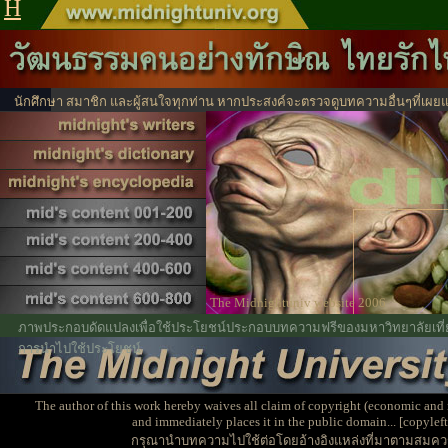
H
นักศึกษา สมาชิก และผู้สนใจทุกท่าน หากประสงค์จะตรวจดูบทความอื่นๆที่เผยแ
ได้จากตรงนี้
ไปหน้าสาร
The Midnightuniv website 2006
ภาพประกอบดัดแปลงเพื่อใช้ประโยชน์ประกอบบทความฟรีของมหาวิทยาลัยเที่ยง
การนำไปใช้ประโยชน์
The author of this work hereby waives all claim of copyright (economic and 
and immediately places it in the public domain... [copyleft
กรุณานำบทความไปใช้ต่อโดยอ้างอิงแหล่งที่มาตามสมคว