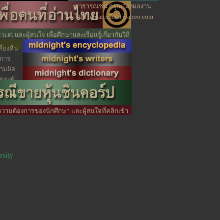
สาธารณชน กรุณาส่งผลงาน
ไปที่
midarticle(at)yahoo.com
น.ศ. และผู้สนใจ เพื่อศึกษาและเรียนรู้เกี่ยวกับวิถี
้าน
ี่ยงคืน
ีการ
วามผิด
องผู้
้โดยไม่
ความต้องการของนักศึกษา และผู้สนใจที่คลิกเข้า
sity