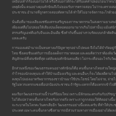
เหยียบเท้าก็ร้องบอกไม่ได้ หรือถึงบอกได้ก็จะได้รับแค่คำปลอบโยนว่าทนไป แ
เหตุดังนั้น คนอย่างคุณทักษิณจึงไม่ยอมรับการตรวจสอบ ไม่ว่าจะตรว
ประชาชน อำนาจที่ถูกตรวจสอบทัดทานได้ ทำให้ไม่อาจจัดการอะไรด้วย
นั่นคือที่มาของเสียงแซ่ซ้องสรรเสริญของการฆาตกรรมในสงครามยาเสพติด 
เพียงแต่สื่อไม่ปล่อยให้เสียงบ่นเล็ดลอดออกมามากเกินไปเท่านั้น) แม้แต่
สรรเสริญเอฟทีเอกับจีนและอินเดีย ซึ่งทำกันขึ้นอย่างรวบรัดแบบกล้าตัดส
แหละครับ
การมองแต่อำนาจเป็นหนทางแก้ปัญหาทุกอย่างไปหมด จึงไม่ได้จำกัดอยู่ก
ไทย ซึ่งเคยชินแต่กับการเมืองเผด็จการมาตลอด และผมคิดว่าเราต้องล้มวัฒน
สัญลักษณ์ที่เด่นชัดที่สุด แต่ล้มคุณทักษิณคนเดียว ไม่กระเทือนอะไรกับว
อีกส่วนหนึ่งของวัฒนธรรมคนอย่างทักษิณก็คือ คนชั้นกลางไทยส่วนใหญ่เชื
กำไรของนักลงทุนจะทำให้บ้านเมืองเจริญ และคนอื่นๆ ก็จะได้ผลดีตามไปด้
ลงทุนไปแย่งเอาทรัพยากรของชาวบ้านมาใช้ประโยชน์ โดยไม่จ่าย, จ่ายไม่
รัฐไม่ควรแทรกแซงเพื่อปกป้องประชาชน ถ้ารัฐจะแทรกก็คือแทรกเข้าไป
ผมเรียกวัฒนธรรมส่วนนี้ว่าเสรีนิยมใหม่ เพราะมีลักษณะตรงกันกับปรัชญ
ไม่ได้แปลว่าคนชั้นกลางไทยรับจากฝรั่ง เพราะเราถูกกล่อมให้คิดอย่างนี้มา
จะระบาดในโลกตะวันตกเสียอีก วัฒนธรรมอย่างนี้แหละครับ ที่ทำให้ป
ประเทศ เฉพาะคนชั้นกลางซึ่งสามารถมีส่วนร่วมทางการเมืองอย่างได้ผลเท่