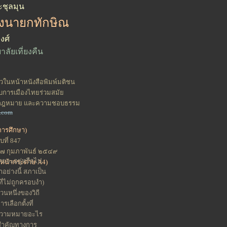
ะชุลมุน
ของนายกทักษิณ
งศ์
ลัยเที่ยงคืน
ล้วในหน้าหนังสือพิมพ์มติชน
กับการเมืองไทยร่วมสมัย
ี, กฎหมาย และความชอบธรรม
o.com
การศึกษา)
บที่ 847
่ ๒๗ กุมภาพันธ์ ๒๕๔๙
ยจะอยู่หรือไป
หน้ากระดาษ A4)
อย่างนี้ สภาเป็น
(ที่ไม่ถูกครอบงำ)
วนหนึ่งของวิถี
เลือกตั้งที่
ีความหมายอะไร
จสำคัญทางการ