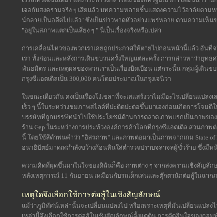
เจอกับสงครามจริง ๆ เสียแล้ว บทความหลายชิ้นแสดงความไว้อาลัยตามหน้าห
น์กลายเป็นอดีตไปแล้ว" ซึ่งเป็นข่าวพาดหัวอย่างแพร่หลาย ตามความเห็นข
"อยู่ในสภาพแตกเป็นเสี่ยง ๆ " นี่เป็นเรื่องจริงหรือเปล่า
การเคลื่อนไหวของพวกเราเคยถูกประกาศให้ตายไปก่อนหน้านี้แล้ว อันที่
เรา ทั้งก่อนและหลังการเดินขบวนครั้งใหญ่แต่ละครั้ง การกล่าวหาว่ายุท
พันธมิตร และเหตุผลของพวกเราเป็นเรื่องบิดเบือน แต่กระนั้น กลุ่มผู้เดิน
กรุงซีแอตเติลเป็น 300,000 คนโดยประมาณในกรุงเจนีวา
ในขณะเดียวกัน คงเป็นเรื่องโง่เขลาที่จะเสแสร้งว่าไม่มีอะไรเปลี่ยนแปลงเ
เร็ว ๆ นี้ในระหว่างชมภาพสไลด์ที่ปะติดปะต่อขึ้นมาเองก่อนเกิดการโจมต
บรรษัทที่ถูกบรรษัทนำไปใช้ประโยชน์ด้านการตลาด ภาพแรกเป็นภาพของกล
ร้าน Gap ในระหว่างการประท้วงองค์การค้าโลกที่กรุงซีแอตเติล ส่วนภาพต่อม
นี้ โดยใช้สีดำพ่นคำว่า "อิสรภาพ" และภาพต่อมาเป็นภาพจากเกม State of 
อนาธิปัตย์มาดเท่กำลังขว้างก้อนหินใส่ตำรวจปราบจลาจลผู้ชั่วร้าย ซึ่งมีหน
ความคิดที่ผุดขึ้นมาในใจของดิฉันก็คือ ภาพต่าง ๆ จากสงครามเชิงสัญลัก
หลังเหตุการณ์ 11 กันยายน เหมือนกับรถเด็กเล่นและตุ๊กตานักต่อสู้ในฉ
เหตุใดจึงเลือกใช้การต่อสู้ในเชิงสัญลักษณ์
แม้ว่าภูมิทัศน์เหล่านั้นจะเปลี่ยนแปลงไป หรือเพราะเหตุที่มันเปลี่ยนแปลง
เหล่านี้จึงเลือกใช้การต่อสู้ในเชิงสัญลักษณ์ตั้งแต่ต้น การตัดสินใจของกล