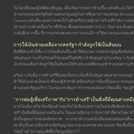
ในโลกที่ยังพอมีสติสัมปชัญญะ เมื่อเกิดการก่อการร้ายขึ้น แทนที่จะมัวใส
ข่าวกรองของสหรัฐจึงมัวแต่หมกมุ่นอยู่กับการสืบหาข่าวของกลุ่ม Reclaim t
Centers) แทนที่จะพุ่งความสนใจไปยังเครือข่ายผู้ก่อการร้ายที่กำลังวางแผน
ปราบปรามนักเคลื่อนไหวที่เริ่มมาตั้งแต่ก่อนเหตุการณ์ 11 กันยายน มีแต่
ระดับลึกมากขึ้น มีการแทรกแซงขบวนการและมีการใช้ความรุนแรงของต
การให้เงินช่วยเหลือจากสหรัฐฯ กำลังถูกใช้เป็นสินบน
สิ่งที่ดิฉันกลัวก็คือ การโจมตีเช่นนี้จะทำให้ขบวนการของเราสูญเสียชัยชน
สนับสนุนการแก้ไขวิกฤตโรคเอดส์ในอัฟริกากำลังสูญหายไป พร้อม ๆ กับพันธ
เงินช่วยเหลือกำลังถูกใช้เป็นสินบนให้กับประเทศที่ตกลงเข้าร่วมสงครามกั
พร้อม ๆ กันนั้น การค้าเสรีซึ่งเคยเป็นประเด็นที่เป็นปัญหาต่อสาธารณช
ทำให้มันกลายเป็นหน้าที่ของผู้รักชาติ เหมือนกับการช็อปปิ้งและการเล่
ค้าแห่งสหรัฐอเมริกา โลกของเราต้องการการรณรงค์อย่างใหม่เพื่อ "ต่อสู้ก
"การต่อสู้เพื่อเสรีภาพ"กับ"การค้าเสรี"เป็นสิ่งที่มีคุณค่าเหม
นายไมเคิล เลวิส นักเขียนด้านธุรกิจได้เขียนบทความในหนังสือพิมพ์ New Yor
เสรี"เป็นสิ่งที่มีคุณค่าเหมือนกัน โดยเขาอธิบายว่า นักการค้าที่ตายไปควรได้ร
มั่นในอุดมการณ์แห่งอิสรภาพ…พวกเขาทำงานหนักเพื่อปลดปล่อยคนอื่น ๆ
เขาถือเป็นทางเลือกด้านจิตวิญญาณจากพวกเคร่งศาสนาแบบจารีต ซึ่งเป็น
โดยอ้างอำนาจสมมติที่ยิ่งใหญ่เหนือกว่า"