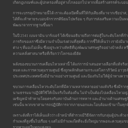
เกิดกฎเกณฑ์และผู้ปกครองที่อยู่ห่างไกลออกไป หากเพื่อสร้างสรรค์ระ
การจะบรรลุเป้าหมายนี้ได้ เราจะต้องเปิดพื้นที่ให้กับเสียงที่มาจากเชียปา
ได้ที่จะท้าทายระบอบจักรวรรดินิยมไปพร้อม ๆ กับการส่งเสริมความเป็น
พัฒนาจากรากฐานขึ้นมา
ในปี 2541 เบนจามิน บาร์เบอร์ ได้เขียนอธิบายถึงการต่อสู้ในระดับโลกที่ก
ภารกิจของเราซึ่งมีความจำเป็นเร่งด่วนที่สุดคือ การชี้ให้เห็นว่า เรายังมี
ต่าง ๆ ที่มองไม่เห็น ซึ่งอยู่ระหว่างลัทธิที่มุ่งพัฒนาเศรษฐกิจอย่างบ้าคลั
ความคลั่งศาสนาหรือที่เรียกว่าโลกของยีฮัด
พลังของขบวนการเคลื่อนไหวเหล่านี้ ได้แก่การนำเสนอทางเลือกที่แท้จริงเ
หมด และการควบคุมรวมศูนย์ ซึ่งถูกผลักดันตามกระแสโลกาภิวัตน์ อาวุธล
ประเทศประเทศหนึ่งมีอำนาจอย่างรวมศูนย์ และป้องกันไม่ให้ผู้นำทางค
ขบวนการเคลื่อนไหวระดับโลกที่มีความหลากหลายอย่างแท้จริง ซึ่งมีราก
นามธรรมมาปฏิบัติใช้ให้เป็นจริงในท้องถิ่น ไม่จำเป็นต้องไปเคลื่อนไหวอยู
เผชิญหน้าท้าทายโดยตรงกับสถาบันด้านการทหาร และอำนาจด้านเศรษฐกิ
เช่นนั้น พวกเขาสามารถปฏิบัติการจากภายนอกและโอบล้อมเข้ามาในทุก
เพราะดังที่เราได้เห็นแล้วว่า เจ้าหน้าที่ตำรวจมีวิธีจัดการกับกลุ่มผู้ประท้
กำแพงที่สูงขึ้นไปเรื่อย ๆ แต่ไม่มีกำแพงใดที่จะยิ่งใหญ่มากพอจะควบคุมข
รากฐานอยู่ในทุกแห่งหน