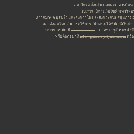
สมเกียรติ ตั้งนโม และคณาจารย์มหาว
(บรรณาธิการเว็ปไซค์ มหาวิทยาล
หากสมาชิก ผู้สนใจ และองค์กรใด ประสงค์จะสนับสนุนการเผ
และสังคมไทยสามารถให้การสนับสนุนได้ที่บัญชีเงินฝาก
หมายเลขบัญชี
xxx-x-xxxxx-x
ธนาคารกรุงไทยฯ สำนัก
หรือติดต่อมาที่
midnightuniv(at)yahoo.com
หรื