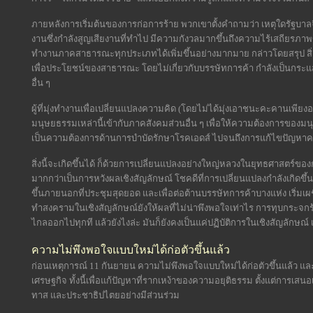
ภายหลังการเริ่มต้นของการก่อการร้าย พวกเขาตั้งคำถามว่า เหตุใดรัฐบา
งานซึ่งกำลังสูญเสียงานที่ทำไป มีความกังวลมากขึ้นถึงความไร้เสถียรภาพข
ทำงานภาคสาธารณะทุกประเภทได้เพิ่มขึ้นอย่างมากมาย กล่าวโดยสรุป สิ่งท
เพื่อประโยชน์ของสาธารณะ โดยไม่เกี่ยวกับบรรษัทการค้า กำลังเป็นกระแสที
อื่น ๆ
ผู้ที่มุ่งทำงานเพื่อเปลี่ยนแปลงความคิด (โดยไม่ได้มุ่งเอาชนะคะคานเพีย
มนุษยธรรมเหล่านี้เข้ากับภาคสังคมส่วนอื่น ๆ เพื่อให้ความต้องการของ
เป็นความต้องการด้านการบำบัดรักษาโรคเอดส์ ไปจนถึงการแก้ไขปัญหาคนไร
สิ่งนี้จะเกิดขึ้นได้ ก็ด้วยการเปลี่ยนแปลงอย่างใหญ่หลวงในยุทธศาสตร์ของก
มากกว่าเป็นการหวังผลเชิงสัญลักษณ์ โชคดีที่การเปลี่ยนแปลงกำลังเกิดขึ้นแล้
ขึ้นภายนอกที่ประชุมสุดยอด และเพื่อต่อต้านบรรษัทการค้าบางแห่ง เริ
ทำสงครามในเชิงสัญลักษณ์ยังให้ผลที่ไม่น่าพึงพอใจเท่าไร การทุบกระจก
ไกลออกไปทุกที แล้วยังไงล่ะ มันก็ยังคงเป็นแค่ปฏิบัติการในเชิงสัญลักษณ์
ความไม่พึงพอใจแบบใหม่ได้ก่อตัวขึ้นแล้ว
ก่อนเหตุการณ์ 11 กันยายน ความไม่พึงพอใจแบบใหม่ได้ก่อตัวขึ้นแล้ว แ
เศรษฐกิจ ทั้งนี้เพื่อแก้ปัญหาที่รากเหง้าของความอยุติธรรม ตั้งแต่การเส
ทาส และประชาธิปไตยอย่างมีส่วนร่วม