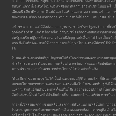
การก่อการร้ายเป็นภัยคุกคามระดับนานาชาติอย่างแท้จริง และมันไม่ได้เริ
สนับสนุนการทิ้งระเบิดโจมตีประเทศอัฟกานิสถานอาจทำเช่นนั้นอย่างไม่เต
เพียงหนึ่งเดียวที่พวกเขามี แม้มันจะโหดร้ายและขาดความแม่นยำ แต่การข
ของสหรัฐอเมริกา ต่อมาตรการระดับนานาชาติที่มีความแม่นยำ และมีประ
อย่างเช่น การเสนอให้จัดตั้งศาลอาญานานาชาติ ซึ่งสหรัฐอเมริกาเองก็ต่อ
ถูกฟ้องร้องดำเนินคดี หรือกรณีสนธิสัญญาเพื่อยุติการทดสอบอาวุธปรมาณูอ
สหรัฐอเมริกาปฏิเสธที่จะลงนามในสนธิสัญญาฉบับอื่น ๆ ไม่ว่าจะเป็นฉบับที่
มาก ซึ่งอันที่จริงจะช่วยให้เราสามารถแก้ปัญหาในประเทศที่มีการใช้กำ
ได้
ในขณะที่ประธานาธิบดีบุชเชิญชวนให้ทั้งโลกเข้าร่วมสงครามของสหรั
ศาลโลกลง พวกเราในขบวนการเคลื่อนไหวจะต้องแสดงออกเพื่อปกป้องกร
ตราหน้าว่าพวกเราเป็นพวก "ต่อต้านโลกาภิวัตน์" อย่างสิ้นเชิง
"พันธมิตร" ของนายบุช ไม่ได้เป็นตัวแทนของปฏิกิริยาของโลกที่มีต่อการ
ขยายนโยบายการต่างประเทศของประเทศหนึ่ง ไปยังประเทศอื่น ๆ ซึ่งได้ก
แง่ความสัมพันธ์กับต่างประเทศ ตั้งแต่ในโต๊ะเจรจาขององค์การค้าโลกไป
สัมพันธ์เช่นนี้ใหม่ โดยไม่จำเป็นต้องเป็นกระแสต่อต้านอเมริกัน หากเป็
การหลั่งไหลของความช่วยเหลือและความสนับสนุนภายหลังโศกนาฎกรรมวัน
ในทางมนุษยธรรมที่ขบวนการเคลื่อนไหวทั้งหลายต้องการบรรลุถึง คำขว
กำไร" "โลกไม่ได้มีไว้ขาย" แสดงออกถึงความรู้สึกและความจริงร่วมกั