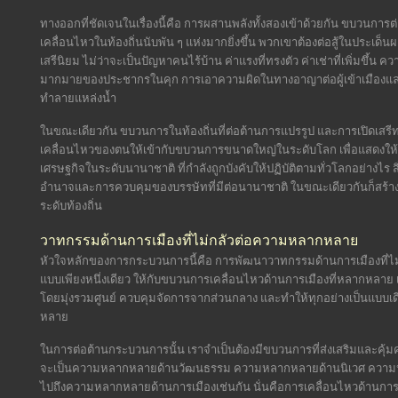
ทางออกที่ชัดเจนในเรื่องนี้คือ การผสานพลังทั้งสองเข้าด้วยกัน ขบวนกา
เคลื่อนไหวในท้องถิ่นนับพัน ๆ แห่งมากยิ่งขึ้น พวกเขาต้องต่อสู้ในประเด
เสรีนิยม ไม่ว่าจะเป็นปัญหาคนไร้บ้าน ค่าแรงที่ทรงตัว ค่าเช่าที่เพิ่มขึ้น 
มากมายของประชากรในคุก การเอาความผิดในทางอาญาต่อผู้เข้าเมืองและผ
ทำลายแหล่งน้ำ
ในขณะเดียวกัน ขบวนการในท้องถิ่นที่ต่อต้านการแปรรูป และการเปิดเสรีท
เคลื่อนไหวของตนให้เข้ากับขบวนการขนาดใหญ่ในระดับโลก เพื่อแสดงให้เห
เศรษฐกิจในระดับนานาชาติ ที่กำลังถูกบังคับให้ปฏิบัติตามทั่วโลกอย่างไร ส
อำนาจและการควบคุมของบรรษัทที่มีต่อนานาชาติ ในขณะเดียวกันก็สร้างค
ระดับท้องถิ่น
วาทกรรมด้านการเมืองที่ไม่กลัวต่อความหลากหลาย
หัวใจหลักของการกระบวนการนี้คือ การพัฒนาวาทกรรมด้านการเมืองที่ไ
แบบเพียงหนึ่งเดียว ให้กับขบวนการเคลื่อนไหวด้านการเมืองที่หลากหลาย
โดยมุ่งรวมศูนย์ ควบคุมจัดการจากส่วนกลาง และทำให้ทุกอย่างเป็นแบบ
หลาย
ในการต่อต้านกระบวนการนั้น เราจำเป็นต้องมีขบวนการที่ส่งเสริมและคุ้มค
จะเป็นความหลากหลายด้านวัฒนธรรม ความหลากหลายด้านนิเวศ ความห
ไปถึงความหลากหลายด้านการเมืองเช่นกัน นั่นคือการเคลื่อนไหวด้านการเ