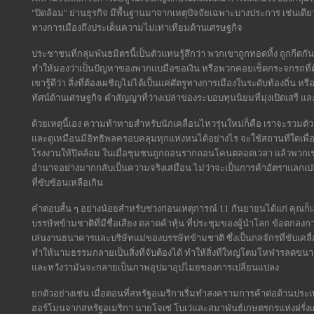
"ปิดล้อม" ย่านธุรกิจ มีพื้นฐานมาจากเหตุปัจจัยเฉพาะบางประการ เช่นเดีย
ทางการเมืองถึงประเด็นความไม่เท่าเทียมด้านเศรษฐกิจ
ประชาชนที่กลุ่มพันธมิตรนี้เป็นตัวแทนรู้สึกว่า พวกเขาถูกทอดทิ้ง ถูกกีด
ทำให้มองว่าเป็นปัญหาของพวกแบมือขอเงิน หรือพวกคอยเช็ดกระจกรถที่ต
เขารู้ดีว่า สิ่งที่ต้องเผชิญไม่ได้เป็นแค่ศัตรูทางการเมืองในระดับท้องถิ
ทัศน์ด้านเศรษฐกิจ คำสัญญาที่ว่างเปล่าของระบอบทุนนิยมที่มุ่งเปิดเสรี และ
ด้วยเหตุนี้เอง ความท้าทายสำหรับนักเคลื่อนไหวรุ่นใหม่ก็คือ เราจะรวมตัว
และดูเหมือนมีอิทธิพลครอบคลุมทุกแห่งหนได้อย่างไร จะใช้สถานที่ใดเพื่อ
โรงงานให้ปิดล้อม ในเมื่อชุมชนถูกถอนรากถอนโคนตลอดเวลา แล้วพวกเรา
อำนาจอย่างมากกลับเป็นความจริงเสมือน ไม่ว่าจะเป็นการค้าอัตราแลกเป
ที่ซับซ้อนเหลือเกิน
คำตอบสั้น ๆ อย่างน้อยสำหรับช่วงก่อนเหตุการณ์ 11 กันยายนได้แก่ คุณก็เล
บรรษัทข้ามชาติที่มีชื่อเสียง ตลาดค้าหุ้น ที่ประชุมของผู้นำโลก ข้อต
เล่นงานธนาคารและบริษัทแม่ของบรรษัทข้ามชาติ ซึ่งเป็นกลจักรที่ขับเคลื
ทำให้นามธรรมกลายเป็นสิ่งที่จับต้องได้ ทำให้สิ่งที่ใหญ่โตมโหฬารลดขน
และหวังว่ามันจะกลายเป็นภาพอุปมาอุปไมยของการเปลี่ยนแปลง
ยกตัวอย่างเช่น เมื่อตอนที่สหรัฐอเมริกาเริ่มทำสงครามการค้าต่อต้านประเทศ
ฮอร์โมนจากสหรัฐอเมริกา นายโจเซ่ โบเว่และสมาพันธ์เกษตรกรแห่งฝรั่ง