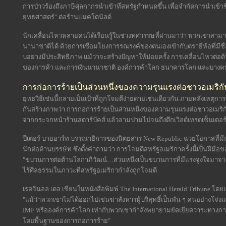
การป่าวร้องถึงภาษีศุลกากรนำเข้าที่สหรัฐกำหนดขึ้น เพื่อจำกัดการนำเข้า
ยุทธศาสตร์" ต่อร้านแมคโดนัลด์
นักเคลื่อนไหวหลายคนได้เรียนรู้ในช่วงทศวรรษที่ผ่านมาว่า พวกเขาส
นานาชาติได้ ด้วยการเชื่อมโยงการรณรงค์ของตนเองเข้ากับตรายี่ห้อที่มีชื่
บอย่างมีประสิทธิภาพ แม้ว่าจะสร้างปัญหาให้บ่อยครั้ง การเคลื่อนไหวต่อต้า
ของการค้า และการเงินนานาชาติ องค์การค้าโลก ธนาคารโลก และบางคนถ
การก่อการร้ายเป็นส่วนหนึ่งของความรุนแรงต่อชาวอเมริกั
ยุทธวิธีเช่นนี้กลายเป็นเป้าที่ถูกโจมตีง่ายดายเช่นเดียวกัน ภายหลังเหตุ
กันสร้างภาพว่า การก่อการร้ายเป็นส่วนหนึ่งของความรุนแรงต่อชาวอเมริกัน แ
จากกระจกหน้าร้านสตาร์บัคส์ แล้วลามปามไปจนถึงตึกเวิลด์เทรดเซ็นเตอร
ปีเตอร์ บายอาร์ท บรรณาธิการของนิตยสาร New Republic ฉวยโอกาสที่ม
นักต่อต้านบรรษัท ซึ่งตั้งคำถามว่า การโจมตีสหรัฐอเมริกาครั้งนี้เป็นฝีมื
"ขบวนการต่อต้านโลกาภิวัฒน์…ส่วนหนึ่งเป็นขบวนการที่มีแรงจูงใจมาจากค
ไร้ศีลธรรมในภาวะที่สหรัฐอเมริกากำลังถูกโจมตี
เรดจินอล เดล เขียนในหนังสือพิมพ์ The International Herald Tribune โดยเ
"แม้ว่าพวกเขาไม่ได้ออกไปเข่นฆ่าสังหารผู้บริสุทธิ์เป็นพัน ๆ คนอย่างโจ่
IMF หรือองค์การค้าโลก เท่ากับพวกเขากำลังพยายามยัดเยียดวาระทางการเม
โดยพื้นฐานของการก่อการร้าย"