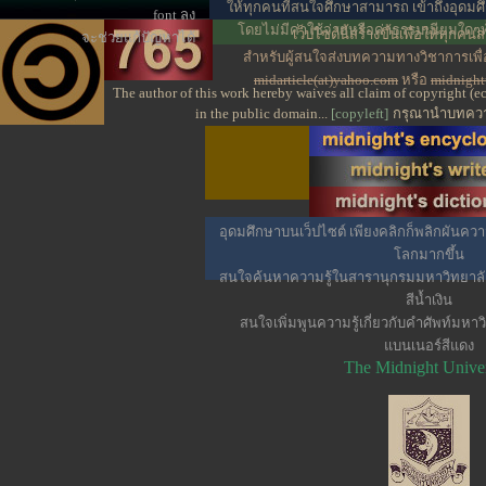
ให้ทุกคนที่สนใจศึกษาสามารถ เข้าถึงอุดมศ
font ลง
โดยไม่มีค่าใช้จ่ายหรือค่าธรรมเนียมใดๆทั้
เว็ปไซต์นี้สร้างขึ้นเพื่อให้ทุก
จะช่วยแก้ปัญหาได้
สำหรับผู้สนใจส่งบทความทางวิชาการเพ
midarticle(at)yahoo.com
หรือ
midnight
The author of this work hereby waives all claim of copyright (
in the public domain...
[copyleft]
กรุณานำบทความ
อุดมศึกษาบนเว็ปไซต์ เพียงคลิกก็พลิกผันความร
โลกมากขึ้น
สนใจค้นหาความรู้ในสารานุกรมมหาวิทยาลัยเท
สีน้ำเงิน
สนใจเพิ่มพูนความรู้เกี่ยวกับคำศัพท์มหาวิ
แบนเนอร์สีแดง
The Midnight Univer