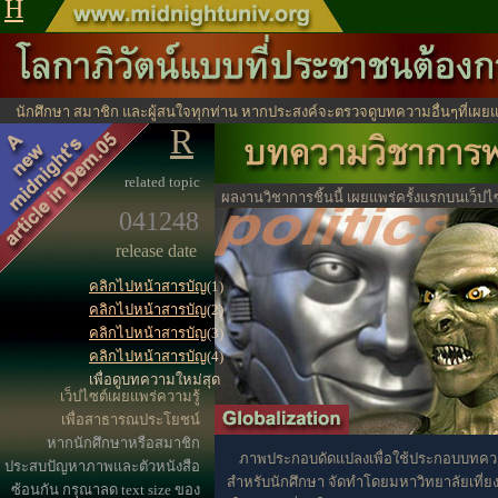
H
นักศึกษา สมาชิก และผู้สนใจทุกท่าน หากประสงค์จะตรวจดูบทความอื่นๆที่เผยแ
R
ได้จากตรงนี้
ไปหน้าสาร
related topic
ผลงานวิชาการชิ้นนี้ เผยแพร่ครั้งแรกบนเว็ปไ
041248
ประโยชน์ทางวิชาการ
release date
คลิกไปหน้าสารบัญ
(1)
คลิกไปหน้าสารบัญ
(2)
คลิกไปหน้าสารบัญ
(3)
คลิกไปหน้าสารบัญ
(4)
เพื่อดูบทความใหม่สุด
เว็ปไซต์เผยแพร่ความรู้
เพื่อสาธารณประโยชน์
หากนักศึกษาหรือสมาชิก
ภาพประกอบดัดแปลงเพื่อใช้ประกอบบทคว
ประสบปัญหาภาพและตัวหนังสือ
สำหรับนักศึกษา จัดทำโดยมหาวิทยาลัยเที่ยงค
ซ้อนกัน กรุณาลด text size ของ