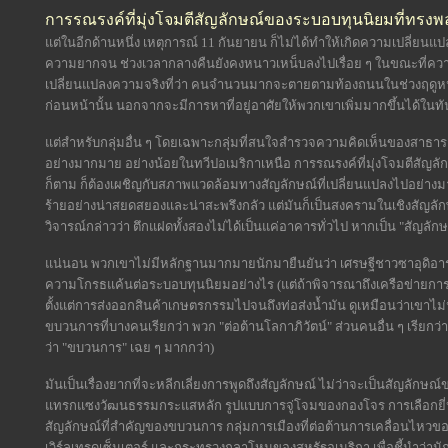
การรณรงค์ที่มุ่งโจมตีสัญลักษณ์ของระบอบทุนนิยมที่ทรงพล
แต่ในอีกด้านหนึ่ง เหตุการณ์ 11 กันยายน ก็ไม่ได้ทำให้เกิดความเปลี่ยนแ
ความยากจน ช่วงเวลากลางคืนยังคงหนาวเหน็บลงไปเรื่อย ๆ ในขณะที่ความถ
เปลี่ยนแปลงความจริงที่ว่า คนจำนวนมากจะตายตามท้องถนนในช่วงฤดูหนาว 
ก่อนหน้านั้น นอกจากจะมีการหาที่อยู่อาศัยให้พวกเขาเพิ่มมากขึ้นได้ในทั
แต่สำหรับกลุ่มอื่น ๆ โดยเฉพาะกลุ่มที่สนใจสำรวจความคิดเห็นของสาธา
อย่างมากมาย อย่างน้อยในทวีปอเมริกาเหนือ การรณรงค์ที่มุ่งโจมตีสัญลั
ก็ตาม ก็ต้องเผชิญกับสภาพแวดล้อมทางสัญลักษณ์ที่เปลี่ยนแปลงไปอย่างมาก
ร้ายอย่างน่าสยดสยองและน่าสะพรึงกลัว แต่มันก็เป็นสงครามในเชิงสัญลักษณ์อ
วิจารณ์กล่าวว่า ตึกแฝดทั้งสองไม่ได้เป็นแค่อาคารทั่วไป หากเป็น "สัญล
แน่นอน พวกเขาไม่มีหลักฐานมากมายนักมายืนยันว่า เศรษฐีชาวซาอุดิอาระเบ
ความโกรธแค้นต่อระบอบทุนนิยมอย่างไร (แต่ถ้าพิจารณาถึงเครือข่ายการ
ตั้งแต่การส่งออกสินค้าเกษตรกรรมไปจนถึงท่อส่งน้ำมัน ดูเหมือนว่าเขาไม่
ขบวนการที่บางคนเรียกว่า พวก "ต่อต้านโลกาภิวัตน์" ส่วนคนอื่น ๆ เรียกว
ว่า "ขบวนการ" เฉย ๆ มากกว่า)
มันเป็นเรื่องยากที่จะหลีกเลี่ยงการพูดถึงสัญลักษณ์ ไม่ว่าจะเป็นสัญลักษ
แทรกแซงวัฒนธรรมกระแสหลัก รูปแบบการจู่โจมของกองโจร การเลือกยี่ห
สัญลักษณ์ที่สำคัญของขบวนการ กลุ่มการเมืองที่ต่อต้านการเคลื่อนไหวของ
เวิร์ลเทรดเซ็นเตอร์ และกระทรวงกลาโหมของสหรัฐอเมริกา เพื่อชี้นำว่านัก