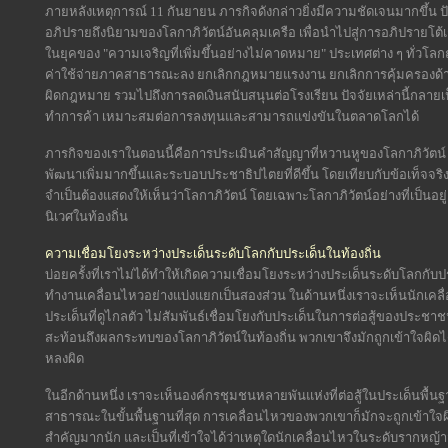
ภายหลังเหตุการณ์ 11 กันยายน ภารกิจดังกล่าวยิ่งมีความชัดเจนมากขึ้
อภิปรายถึงนิยามของโลกาภิวัตน์อันคลุมเครือ เพื่อนำไปสู่การอภิปรายโต
ในยุคของ "ความเจริญที่เพิ่มขึ้นอย่างไม่คาดหมาย" ประเทศต่าง ๆ ทั่วโ
ค่าใช้จ่ายภาคสาธารณะลง ยกเลิกกฎหมายแรงงาน ยกเลิกการคุ้มครองด้านส
ผิดกฎหมาย รวมไปถึงการลดเงินสนับสนุนต่อโรงเรียน ปัจจัยเหล่านี้กลายเป็น
ทำการค้า เหมาะสมต่อการลงทุนและสามารถแข่งขันในตลาดโลกได้
ภารกิจของเราในตอนนี้คือการประเมินคำสัญญาที่หวานหูของโลกาภิวัตน์ ซึ
พัฒนาเพิ่มมากขึ้นและระบอบประชาธิปไตยที่ดีขึ้น โดยเทียบกับข้อเท็จจริงท
จำเป็นต้องแสดงให้เห็นว่าโลกาภิวัตน์ โดยเฉพาะโลกาภิวัตน์อย่างที่เป็น
นิเวศในท้องถิ่น
ความเชื่อมโยงระหว่างประเด็นระดับโลกกับประเด็นในท้องถิ่น
บ่อยครั้งที่เราไม่ได้ทำให้เกิดความเชื่อมโยงระหว่างประเด็นระดับโลกกับปร
ทำงานเคลื่อนไหวอย่างแบ่งแยกเป็นสองส่วน ในด้านหนึ่งเราจะเห็นนักเคลื่
ประเด็นที่ดูไกลตัว ไม่สัมพันธ์เชื่อมโยงกับประเด็นในการต่อสู้ของประชาชน
สะท้อนถึงผลกระทบของโลกาภิวัตน์ในท้องถิ่น พวกเขาจึงมักถูกเข้าใจผิดได้
หลงผิด
ในอีกด้านหนึ่ง เราจะเห็นองค์กรชุมชนหลายพันแห่งที่ต่อสู้ในประเด็นพื้นฐา
สาธารณะในขั้นพื้นฐานที่สุด การเคลื่อนไหวของพวกเขาก็มักจะถูกเข้าใจผิดว
สำคัญมากนัก และเป็นที่เข้าใจได้ว่าเหตุใดนักเคลื่อนไหวในระดับรากหญ้าส