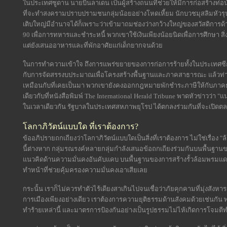
ในประเทศซูดาน นายบินลาเดน เป็นผู้สร้างถนนที่ช่วยให้มีการก่อสร้างท่อน
ที่จะทำสงครามปราบปรามชนกลุ่มน้อยอย่างโหดเหี้ยม นักบวชมุสลิมหัวรุ
เติบใหญ่มีอำนาจได้ก็เพราะว่าเข้ามาถมช่องว่างกว้างใหญ่ของสวัสดิการ
90 เพื่อการทหารและชำระหนี้ พวกเขาใช้เงินเพียงน้อยนิดเพื่อการศึกษา สิ่ง
แต่ยังเสนออาหารและที่พักอาศัยแก่เด็กยากจนด้วย
ในการทำความเข้าใจ ถึงการแพร่ขยายของการก่อการร้ายทั้งในประเทศซีกโล
กับการจัดสรรงบประมาณเพื่อโครงสร้างพื้นฐานและภาคสาธารณะ แล้วท่าทีข
เหมือนกับที่เคยเป็นมา พวกเขายังคงออกกฎหมายพักชำระภาษีให้กับภาคธุ
เดียวกับที่หนังสือพิมพ์ The International Herald Tribune พาดหัวข่าวว่
ในเวลาเดียวกัน รัฐบาลในประเทศสหภาพยุโรป ได้ตกลงร่วมกันที่จะเปิดตล
โลกาภิวัตน์แบบใด ที่เราต้องการ?
ข้ออภิปรายถกเถียงว่าโลกาภิวัตน์แบบใดเป็นสิ่งที่เราต้องการ ไม่ใช่เรื่อง
นี้ต่างหาก กลุ่มรณรงค์หลายกลุ่มกำลังเสนอข้อถกเถียงร่วมกันบนพื้นฐานของ
แนวคิดด้านความมั่นคงอันคับแคบ บนพื้นฐานของการสร้างรั้วล้อมพรมแดน แ
ทำหน้าที่ช่วยคุ้มครองความมั่นคงเอาเสียเลย
กระนั้น เราก็ไม่ควรทำตัวไร้เดียงสาเกินไปจนเชื่อว่าภัยคุกคามที่มุ่งสังห
การเมืองเพียงอย่างเดียว เราต้องการความยุติธรรมด้านสังคมด้วยเช่นกัน
ทำร้ายเหล่านี้ และมาตรการป้องกันอย่างเป็นรูปธรรมไม่ไห้เกิดการโจมตีทำ