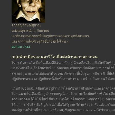
จากสัญลักษณ์สู่สาระ
หลังเหตุการณ์ 11 กันยายน
เราต้องการทางออกที่เป็นรูปธรรมจากความคลั่งศาสนา
และความคลั่งเศรษฐกิจยิ่งกว่าครั้งไหน ๆ
ตุลาคม 2544
กลุ่มพันธมิตรออนตาริโอเพื่อต่อต้านความยากจน
ในกรุงโตรอนโต ซึ่งเป็นเมืองที่ดิฉันอาศัยอยู่ นักเคลื่อนไหวเพื่อสิทธิในที่
บรรษัทตายไปแล้วตั้งแต่วันที่ 11 กันยายน ด้วยการ "ปิดล้อม" ย่านการค้าที่
สุภาพนุ่มนวล แผ่นโปสเตอร์ที่โฆษณากิจกรรมนี้เป็นรูปภาพตึกระฟ้าที่มีเส
ปฏิบัติการทางตรง ปฏิบัติการนี้เกิดขึ้นราวกับเหตุการณ์ 11 กันยายน ไม่เค
แกนนำของกลุ่มเคลื่อนไหวรู้ดีว่า การโจมตีอาคารสำนักงานและอาคารตลาด
โดยเฉพาะในเมืองซึ่งอยู่ห่างจากกรุงนิวยอร์กทางเครื่องบินเพียงชั่วโมงเดีย
ความยากจน ก็ไม่ได้เป็นที่ชื่นชอบเท่าใดมาตั้งแต่ก่อนเหตุการณ์ 11 กันยา
ได้แก่การ "ขับไล่เชิงสัญลักษณ์" เพื่อให้รัฐมนตรีด้านที่อยู่อาศัยแห่งแค
ของรัฐมนตรีท่านนี้ออกมากองที่ถนน) ซึ่งคุณคงพอจะคาดเดาได้ว่า พวกเ