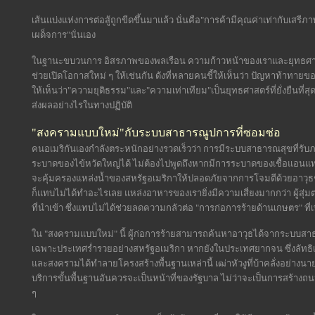
เส้นแบ่งแห่งการต่อสู้ถูกขีดขึ้นมาแล้ว นั่นคือ"การค้ามีคุณค่าเท่ากับเสรี
เผด็จการ"นั่นเอง
ในฐานะขบวนการ อิสรภาพของพลเรือน ความก้าวหน้าของเราและยุทธศาสตร์
ช่วยเปิดโอกาสใหม่ ๆ ให้เช่นกัน ดังที่หลายคนชี้ให้เห็นว่า ปัญหาท้าท
ให้เห็นว่า"ความยุติธรรม"และ"ความเท่าเทียม"เป็นยุทธศาสตร์ที่ยั่งยืนที่ส
ส่งผลอย่างไรในทางปฏิบัติ
"สงครามแบบใหม่"กับระบบสาธารณูปการที่ซอมซ่อ
คนอเมริกันเองกำลังตระหนักอย่างรวดเร็วว่า การมีระบบสาธารณสุขที่รั
ระบาดของไข้หวัดใหญ่ได้ ไม่ต้องไปพูดถึงหากมีการระบาดของเชื้อแอนแท
จะคุ้มครองแหล่งน้ำของสหรัฐอเมริกาให้ปลอดภัยจากการโจมตีด้วยอาวุธช
ก็แทบไม่ได้ทำอะไรเลย แหล่งอาหารของเรายิ่งมีความเสี่ยงมากกว่า ผู้
ที่นำเข้า ซึ่งแทบไม่ได้ช่วยลดความกลัวต่อ "การก่อการร้ายด้านเกษตร" ที่เพ
ใน "สงครามแบบใหม่" นี้ ผู้ก่อการร้ายสามารถค้นหาอาวุธได้จากระบบสาธารณู
เฉพาะประเทศร่ำรวยอย่างสหรัฐอเมริกา หากยังในประเทศยากจน ซึ่งลัทธิเค
และสงครามได้ทำลายโครงสร้างพื้นฐานเหล่านี้ เฒ่าหัวงูที่บ้าคลั่งอย่าง
บริการขั้นพื้นฐานอันควรจะเป็นหน้าที่ของรัฐบาล ไม่ว่าจะเป็นการสร้าง
ๆ