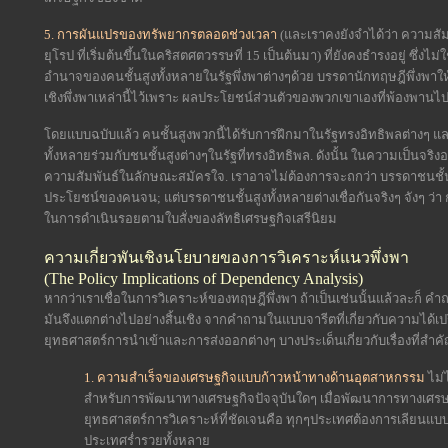
5. การผันแปรของทรัพยากรตลอดช่วงเวลา
(และเราคงยังจำได้ว่า ความสัม
ยุโรป ที่เริ่มต้นขึ้นในคริสตศตวรรษที่ 15 เป็นต้นมา) ที่ยังคงธำรงอยู่ ซึ่งไ
อำนาจของคนชั้นสูงทั้งหลายในรัฐพึ่งพาต่างๆด้วย บรรดานักทฤษฎีพึ่งพาให้
เชิงพึ่งพาเหล่านี้ไว้เพราะ ผลประโยชน์ส่วนตัวของพวกเขาเองที่พ้องพานไ
โดยแบบฉบับแล้ว คนชั้นสูงพวกนี้ได้รับการฝึกมาในรัฐทรงอิทธิพลต่างๆ 
ทั้งหลายร่วมกับชนชั้นสูงต่างๆในรัฐที่ทรงอิทธิพล. ดังนั้น ในความเป็นจริง
ความสัมพันธ์ในลักษณะสมัครใจ. เราอาจไม่ต้องการจะถกว่า บรรดาชนชั้นส
ประโยชน์ของคนจน; แต่บรรดาชนชั้นสูงทั้งหลายต่างเชื่อกันจริงๆ จังๆ ว่
ในการดำเนินรอยตามใบสั่งของลัทธิเศรษฐกิจเสรีนิยม
ความเกี่ยวพันเชิงนโยบายของการวิเคราะห์แนวพึ่งพา
(The Policy Implications of Dependency Analysis)
หากว่าเราเชื่อในการวิเคราะห์ของทฤษฎีพึ่งพา ถ้าเป็นเช่นนั้นแล้วละก็ ค
มันจึงแตกต่างไปอย่างสิ้นเชิง จากคำถามในแบบจารีตที่เกี่ยวกับความได้เ
ยุทธศาสตร์การนำเข้าและการส่งออกต่างๆ บางประเด็นเกี่ยวกับเรื่องที่สำคัญ
1.
ความสำเร็จของเศรษฐกิจแบบก้าวหน้าทางด้านอุตสาหกรรม
ไม่
สำหรับการพัฒนาทางเศรษฐกิจปัจจุบันใดๆ เมื่อพัฒนาการทางเศรษฐ
ยุทธศาสตร์การวิเคราะห์ที่ชัดเจนคือ ทุกๆประเทศต้องการเลียนแบ
ประเทศร่ำรวยทั้งหลาย