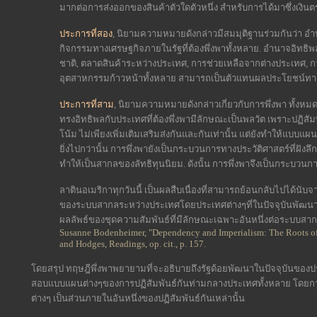
มากต่อการส่งออกของสินค้าตัวใดตัวหนึ่ง สำหรับการได้มาซึ่งเงิน
ประการที่สอง
, นิยามความหมายดังกล่าวมีสมมุติฐานร่วมกันว่า 
กิจกรรมทางเศรษฐกิจภายในรัฐที่ต้องพึ่งพาทั้งหลาย. อำนาจอิทธ
ชาติ, ตลาดสินค้าระหว่างประเทศ, การช่วยเหลือจากต่างประเทศ, กา
อุตสาหกรรมก้าวหน้าทั้งหลาย สามารถเป็นตัวแทนผลประโยชน์ทา
ประการที่สาม
, นิยามความหมายดังกล่าวเกี่ยวกับการพึ่งพา ทั้งหมด
ทรงอิทธิพลกับประเทศที่ต้องพึ่งพามีลักษณะเป็นพลวัต เพราะปฏิสัม
โน้ม ไม่เพียงเพิ่มเติมเสริมส่งกันและกันเท่านั้น แต่ยังทำให้แบบแ
ยิ่งไปกว่านั้น การพึ่งพายังเป็นกระบวนการทางประวัติศาสตร์ที่ฝัง
ทำให้เป็นสากลของลัทธิทุนนิยม. ดังนั้น การพึ่งพาจึงเป็นกระบวนการอั
ลาตินอเมริกาทุกวันนี้ เป็นผลสืบเนื่องที่สามารถย้อนกลับไปได้นับจ
ของระบบสากลระหว่างประเทศโดยประเทศต่างๆที่ในปัจจุบันพัฒนา
ผลลัพธ์ของชุดความสัมพันธ์ที่มีลักษณะเฉพาะอันหนึ่งต่อระบบสาก
Susanne Bodenheimer, "Dependency and Imperialism: The Roots o
and Hodges, Readings, op. cit., p. 157.
โดยสรุป ทฤษฎีพึ่งพาพยายามที่จะอธิบายถึงรัฐด้อยพัฒนาในปัจจุบัน
สอบแบบแผนต่างๆของการปฏิสัมพันธ์กันท่ามกลางประเทศทั้งหลาย โดยการ
ต่างๆ เป็นส่วนภายในอันหนึ่งของปฏิสัมพันธ์กันเหล่านั้น