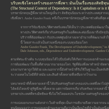
บริบทเชิงโครงสร้างของการพึ่งพา: มันเป็นเรื่องของลัทธิทุ
(The Structural Context of Dependency: Is it Capitalism or is it
บรรดานักทฤษฎีพึ่งพาส่วนใหญ่เห็นว่า ลัทธิทุนนิยมระหว่างประเทศ(สากล)เป็
เชิงพึ่งพา. Andre Gunder Frank หนึ่งในบรรดานักทฤษฎพึ่งพาช่วงต้นที่สุด
จากการวิจัยเชิงประวัติศาสตร์แสดงให้เห็นว่า ประเทศด้อยพัฒนาในป
ทางประวัติศาสตร์เกี่ยวกับเศรษฐกิจในอดีตและต่อเนื่องมาถึงปัจจุบ
บริวารที่ด้อยพัฒนา กับประเทศศูนย์กลางมหาอำนาจที่พัฒนาแล้วในทุก
นี้ โดยสาระแล้วเป็นส่วนหนึ่งของระบบทุนนิยมโลก
Andre Gunder Frank, The Development of Underdevelopment," in J
Dale Johnson, eds., Dependence and Underdevelopment. Garden Cit
ตามทัศนะข้างต้น ระบบทุนนิยมได้ไปบีบบังคับให้เกิดการแบ่งแยกด้านแรงงานส
การด้อยพัฒนาในพื้นที่ต่างๆมากมายของโลก. รัฐที่ต้องพึ่งพาทำหน้าจัดห
แรงงานราคาถูกให้ด้วย และนอกจากนี้ยังทำหน้าที่รับใช้ในฐานะเป็นคลังสิน
ระวางเทคโนโลยีที่ล้าสมัย และสินค้าทั้งหลายที่เหลือจากโรงงาน
บทบาทหน้าที่ทั้งหลายเหล่านี้ ได้ปรับเศรษฐกิจต่างๆของประเทศพึ่งพาไปสู
ได้หลั่งไหลเข้าสู่รัฐพึ่งพาทั้งหลาย แต่การจัดสรรเกี่ยวกับทรัพยากรเหล
บรรดาประเทศที่ทรงอิทธิพล ซึ่งไม่ใช่โดยผลประโยชน์ทางเศรษฐกิจของปร
การแบ่งแยกแรงงานดังกล่าว ในท้ายที่สุด เป็นการอธิบายถึงความยากจน และม
ทุนนิยมมองว่า การแบ่งแยกด้านแรงงานถือว่าเป็นเงื่อนไขที่จำเป็นอันหนึ