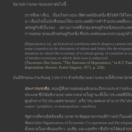
นิยามความหมายของเขาต่อไปนี้ :
[การพึ่งพา คือ]…เงื่อนไขทางประวัติศาสตร์อันหนึ่ง ซึ่งได้ทำให้โครง
มา เงื่อนไขนั้นมันชื่นชอบให้บางประเทศมีการทำร้ายประเทศอื่น
เศรษฐกิจที่เป็นรอง… สถานการณ์ซึ่งกลุ่มเศรษฐกิจหนึ่งของประเ
การแผ่ขยายของอีกเศรษฐกิจหนึ่ง ซึ่งประเทศของพวกเขาเองถูกทำให
[Dependency is]...an historical condition which shapes a certain str
some countries to the detriment of others and limits the developmen
situation in which the economy of a certain group of countries is
of another economy, to which their own is subjected.
(Theotonio Dos Santos, "The Structure of Dependence," in K.T. Fan
Imperialism. Boston: Porter Sargent, 1971, p. 226)
มันมีลักษณะร่วมกันอยู่ 3 ประการ สำหรับนิยามความหมายนี้ที่บรรดานัก
ประการแรกคือ
, ทฤษฎีพึ่งพาแสดงคุณลักษณะถึงระบบระหว่างประเท
ประเภท ซึ่งได้อธิบายอย่างหลากหลายในฐานะที่เป็น"ประเทศที่มีอิท
ศูนย์กลาง"กับ"ประเทศชายขอบ", หรือ"ประเทศมหาอำนาจ"กับ"ประเท
center / periphery, or metropolitan / satellite).
รัฐต่างๆที่ทรงอิทธิพลคือ บรรดาชาติอุตสาหกรรมที่ก้าวหน้าในอ
พัฒนา(the Organization of Economic Co-operation and Development
ทั้งหลายในลาตินอเมริกา, เอเชีย, และแอฟริกา ซึ่งมีรายได้ต่อหัวประ