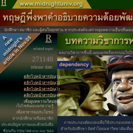
H
นักศึกษา สมาชิก และผู้สนใจทุกท่าน หากประสงค์จะตรวจดูบทความอื่นๆที่เผยแ
R
ได้จากตรงนี้
ไปหน้าสาร
related topic
ผลงานวิชาการชิ้นนี้ เผยแพร่ครั้งแรกบนเว็ปไ
271148
ประโยชน์ทางวิชาการ
release date
คลิกไปหน้าสารบัญ
(1)
คลิกไปหน้าสารบัญ
(2)
คลิกไปหน้าสารบัญ
(3)
คลิกไปหน้าสารบัญ
(4)
เพื่อดูบทความใหม่สุด
เว็ปไซต์เผยแพร่ความรู้
เพื่อสาธารณประโยชน์
หากนักศึกษาหรือสมาชิก
ภาพประกอบดัดแปลงเพื่อใช้ประกอบบทคว
ประสบปัญหาภาพและตัวหนังสือ
สำหรับนักศึกษา จัดทำโดยมหาวิทยาลัยเที่ยงค
ซ้อนกัน กรุณาลด text size ของ