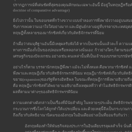
ปรากฏการณ์ที่เด่นชัดที่สุดของคุณลักษณะเฉพาะอันนี้ มีอยู่ในทฤษฎีหรือค
doctrine of comparative advantage)
ยิ่งไปกว่านั้น ในขอบเขตที่กว้างขวาง แบบจำลองการพึ่งพายังวางอยู่บนสม
รับการเพ่งความเอาใจใส่อย่างมาก และมีศูนย์กลางอยู่ที่บรรดาประเทศอุตส
ทฤษฎีทั้งหลายของมาร์กซิสท์เกี่ยวกับลัทธิจักรพรรดิ์นิยม
ถ้าเผื่อว่าสมมุติฐานอันนี้มีเหตุผลรับฟังได้ หากเป็นเช่นนั้นแล้วละก็ 
ทางการเมืองก็เป็นของปลอมหรือหลอกลวงนั่นเอง: ก้าวย่างใดๆ ก็ตามของร
เศรษฐกิจของปัจเจกชน อย่างเช่น คนเหล่านั้นที่เป็นเจ้าของบรรดาบรรษัทข
อย่างไรก็ตาม บรรดานักทฤษฎีพึ่งพา แม้จะไม่ทั้งหมด คือพวกมาร์กซิสท
พึ่งพาและทฤษฎีเกี่ยวกับลัทธิจักรพรรดินิยม ทฤษฎีมาร์กซิสท์เกี่ยวกับล
ขยาย(expansion)ของรัฐที่ทรงอิทธิพล ในขณะที่ทฤษฎีการพึ่งพาอธิบายถึงก
คือ ทฤษฎีมาร์กซิสท์ได้พยายามอธิบายถึงเหตุผลที่ว่า ทำไมลัทธิจักรพรรดิ
ผลที่ตามมาต่างๆของลัทธิจักรพรรดินิยม
ความแตกต่างดังกล่าวเป็นเรื่องที่มีนัยสำคัญ ในหลายๆประเด็น ลัทธิจักรพร
กระบวนการซึ่งโลกได้ถูกทำให้แปรเปลี่ยน และด้วยเหตุนี้จึงเป็นกระบวนการหนึ
ถึงเกี่ยวกับลัทธิอาณานิคมของอังกฤษในอินเดียอย่างเป็นที่ยอมรับกันว่า :
อังกฤษต้องทำให้พันธกิจสองประการในอินเดียบรรลุผลสำเร็จ นั่นคื