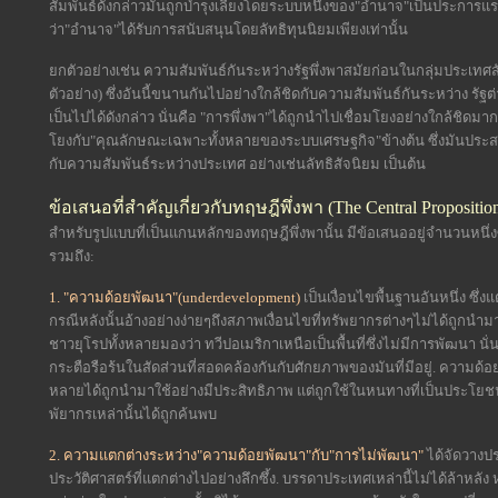
สัมพันธ์ดังกล่าวมันถูกบำรุงเลี้ยงโดยระบบหนึ่งของ"อำนาจ"เป็นประการแรก
ว่า"อำนาจ"ได้รับการสนับสนุนโดยลัทธิทุนนิยมเพียงเท่านั้น
ยกตัวอย่างเช่น ความสัมพันธ์กันระหว่างรัฐพึ่งพาสมัยก่อนในกลุ่มประเทศส
ตัวอย่าง) ซึ่งอันนี้ขนานกันไปอย่างใกล้ชิดกับความสัมพันธ์กันระหว่าง รั
เป็นไปได้ดังกล่าว นั่นคือ "การพึ่งพา"ได้ถูกนำไปเชื่อมโยงอย่างใกล้ช
โยงกับ"คุณลักษณะเฉพาะทั้งหลายของระบบเศรษฐกิจ"ข้างต้น ซึ่งมันประสา
กับความสัมพันธ์ระหว่างประเทศ อย่างเช่นลัทธิสัจนิยม เป็นต้น
ข้อเสนอที่สำคัญเกี่ยวกับทฤษฎีพึ่งพา (The Central Propositi
สำหรับรูปแบบที่เป็นแกนหลักของทฤษฎีพึ่งพานั้น มีข้อเสนออยู่จำนวนหนึ่งซ
รวมถึง:
1. "ความด้อยพัฒนา"(underdevelopment)
เป็นเงื่อนไขพื้นฐานอันหนึ่ง ซ
กรณีหลังนั้นอ้างอย่างง่ายๆถึงสภาพเงื่อนไขที่ทรัพยากรต่างๆไม่ได้ถูกนำ
ชาวยุโรปทั้งหลายมองว่า ทวีปอเมริกาเหนือเป็นพื้นที่ซึ่งไม่มีการพัฒนา นั
กระตือรือร้นในสัดส่วนที่สอดคล้องกันกับศักยภาพของมันที่มีอยู่. ความด้อ
หลายได้ถูกนำมาใช้อย่างมีประสิทธิภาพ แต่ถูกใช้ในหนทางที่เป็นประโยชน์ต่อ
พัยากรเหล่านั้นได้ถูกค้นพบ
2. ความแตกต่างระหว่าง"ความด้อยพัฒนา"กับ"การไม่พัฒนา"
ได้จัดวางป
ประวัติศาสตร์ที่แตกต่างไปอย่างลึกซึ้ง. บรรดาประเทศเหล่านี้ไม่ได้ล้าหลั