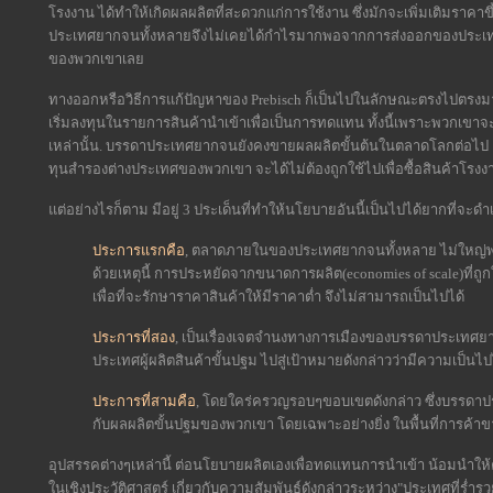
โรงงาน ได้ทำให้เกิดผลผลิตที่สะดวกแก่การใช้งาน ซึ่งมักจะเพิ่มเติมราคาขึ้น
ประเทศยากจนทั้งหลายจึงไม่เคยได้กำไรมากพอจากการส่งออกของประเทศ เพ
ของพวกเขาเลย
ทางออกหรือวิธีการแก้ปัญหาของ Prebisch ก็เป็นไปในลักษณะตรงไปตรงมา
เริ่มลงทุนในรายการสินค้านำเข้าเพื่อเป็นการทดแทน ทั้งนี้เพราะพวกเขาจ
เหล่านั้น. บรรดาประเทศยากจนยังคงขายผลผลิตขั้นต้นในตลาดโลกต่อไป แต่ต้
ทุนสำรองต่างประเทศของพวกเขา จะได้ไม่ต้องถูกใช้ไปเพื่อซื้อสินค้าโ
แต่อย่างไรก็ตาม มีอยู่ 3 ประเด็นที่ทำให้นโยบายอันนี้เป็นไปได้ยากที่จะด
ประการแรกคือ
, ตลาดภายในของประเทศยากจนทั้งหลาย ไม่ใหญ่พ
ด้วยเหตุนี้ การประหยัดจากขนาดการผลิต(economies of scale)ที่ถ
เพื่อที่จะรักษาราคาสินค้าให้มีราคาต่ำ จึงไม่สามารถเป็นไปได้
ประการที่สอง
, เป็นเรื่องเจตจำนงทางการเมืองของบรรดาประเทศยาก
ประเทศผู้ผลิตสินค้าขั้นปฐม ไปสู่เป้าหมายดังกล่าวว่ามีความเป็นไ
ประการที่สามคือ
, โดยใคร่ครวญรอบๆขอบเขตดังกล่าว ซึ่งบรรดาประ
กับผลผลิตขั้นปฐมของพวกเขา โดยเฉพาะอย่างยิ่ง ในพื้นที่การค้า
อุปสรรคต่างๆเหล่านี้ ต่อนโยบายผลิตเองเพื่อทดแทนการนำเข้า น้อมนำให้ค
ในเชิงประวัติศาสตร์ เกี่ยวกับความสัมพันธ์ดังกล่าวระหว่าง"ประเทศที่ร่