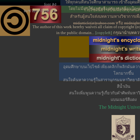
ให้ทุกคนที่สนใจศึกษาสามารถ เข้าถึงอุดมศ
font ลง
โดยไม่มีค่าใช้จ่ายหรือค่าธรรมเนียมใดๆทั้
เว็ปไซต์นี้สร้างขึ้นเพื่อให้ทุก
จะช่วยแก้ปัญหาได้
สำหรับผู้สนใจส่งบทความทางวิชาการเพ
midarticle(at)yahoo.com
หรือ
midnight
The author of this work hereby waives all claim of copyright (
in the public domain...
[copyleft]
กรุณานำบทความ
อุดมศึกษาบนเว็ปไซต์ เพียงคลิกก็พลิกผันความร
โลกมากขึ้น
สนใจค้นหาความรู้ในสารานุกรมมหาวิทยาลัยเท
สีน้ำเงิน
สนใจเพิ่มพูนความรู้เกี่ยวกับคำศัพท์มหาวิ
แบนเนอร์สีแดง
The Midnight Univer