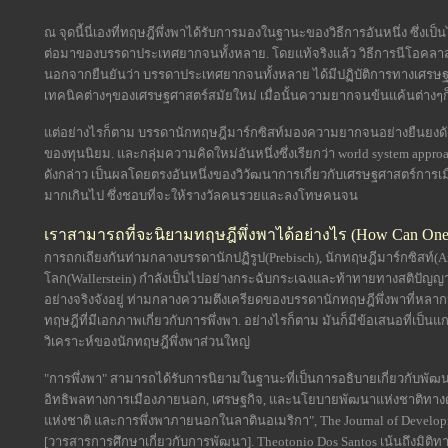
ณ จุดนี้นี่เองที่ทฤษฎีพึ่งพาได้รับการมองในฐานะของวิธีการอันหนึ่ง ซึ่งเป็น
ต่อมาของบรรดาประเทศยากจนทั้งหลาย. โดยแท้จริงแล้ว วิธีการนีโอคลาสส
นอกจากยืนยันว่า บรรดาประเทศยากจนทั้งหลาย ได้มีปฏิบัติการทางเศรษฐกิจท
เทคนิคต่างๆของเศรษฐศาสตร์สมัยใหม่ เมื่อนั้นความยากจนข้นแค้นต่างๆ
แต่อย่างไรก็ตาม บรรดานักทฤษฎีมาร์กซิสท์มองความยากจนอย่างยืนยงดั
ของทุนนิยม. และกลุ่มความคิดใหม่อันหนึ่งซึ่งเรียกว่า world system app
ดังกล่าว เป็นผลโดยตรงอันหนึ่งของวิวัฒนาการเกี่ยวกับเศรษฐศาสตร์กา
มากเกินไป ซึ่งชอบที่จะให้รางวัลคนรวยและลงโทษคนจน
เราสามารถที่จะนิยามทฤษฎีพึ่งพาได้อย่างไร (How Can One 
การถกเถียงกันท่ามกลางบรรดานักปฏิรูป(Prebisch), นักทฤษฎีมาร์กซิสท์
โลก(Wallerstein) กำลังเป็นไปอย่างกระฉับกระเฉงและท้าทายทางสติปัญญาทีเด
อย่างจริงจังอยู่ ท่ามกลางความตึงเครียดของบรรดานักทฤษฎีพึ่งพาที่หลา
ทฤษฎีที่มีเอกภาพเกี่ยวกับการพึ่งพา. อย่างไรก็ตาม มันก็มีข้อเสนอที่เป็นแ
วิเคราะห์ของนักทฤษฎีพึ่งพาส่วนใหญ่
"การพึ่งพา" สามารถได้รับการนิยามในฐานะที่เป็นการอธิบายเกี่ยวกับพัฒน
อิทธิพลทางการเมืองภายนอก, เศรษฐกิจ, และนโยบายพัฒนาแห่งชาติทาง
แห่งชาติ และการพึ่งพาภายนอกในลาตินอเมริกา", The Journal of Development
[วารสารการศึกษาเกี่ยวกับการพัฒนา]. Theotonio Dos Santos เน้นถึงมิติทาง