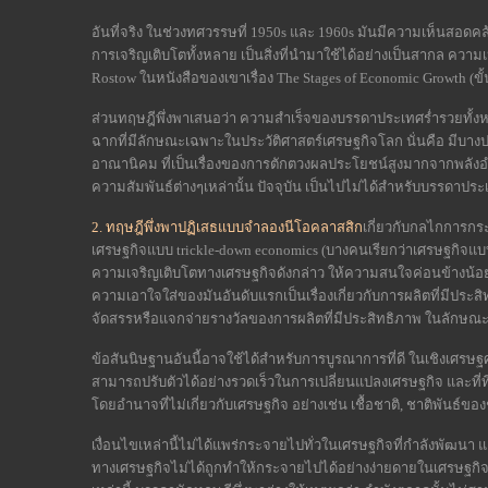
อันที่จริง ในช่วงทศวรรษที่ 1950s และ 1960s มันมีความเห็นสอดคล้
การเจริญเติบโตทั้งหลาย เป็นสิ่งที่นำมาใช้ได้อย่างเป็นสากล ควา
Rostow ในหนังสือของเขาเรื่อง The Stages of Economic Growth 
ส่วนทฤษฎีพึ่งพาเสนอว่า ความสำเร็จของบรรดาประเทศร่ำรวยทั้งห
ฉากที่มีลักษณะเฉพาะในประวัติศาสตร์เศรษฐกิจโลก นั่นคือ มีบา
อาณานิคม ที่เป็นเรื่องของการตักตวงผลประโยชน์สูงมากจากพลังอ
ความสัมพันธ์ต่างๆเหล่านั้น ปัจจุบัน เป็นไปไม่ได้สำหรับบรรดา
2.
ทฤษฎีพึ่งพาปฏิเสธแบบจำลองนีโอคลาสสิก
เกี่ยวกับกลไกการกระ
เศรษฐกิจแบบ trickle-down economics (บางคนเรียกว่าเศรษฐกิจแบ
ความเจริญเติบโตทางเศรษฐกิจดังกล่าว ให้ความสนใจค่อนข้างน้อย
ความเอาใจใส่ของมันอันดับแรกเป็นเรื่องเกี่ยวกับการผลิตที่มีประ
จัดสรรหรือแจกจ่ายรางวัลของการผลิตที่มีประสิทธิภาพ ในลักษณะ
ข้อสันนิษฐานอันนี้อาจใช้ได้สำหรับการบูรณาการที่ดี ในเชิงเศรษฐ
สามารถปรับตัวได้อย่างรวดเร็วในการเปลี่ยนแปลงเศรษฐกิจ และที่
โดยอำนาจที่ไม่เกี่ยวกับเศรษฐกิจ อย่างเช่น เชื้อชาติ, ชาติพันธ์ข
เงื่อนไขเหล่านี้ไม่ได้แพร่กระจายไปทั่วในเศรษฐกิจที่กำลังพัฒนา
ทางเศรษฐกิจไม่ได้ถูกทำให้กระจายไปได้อย่างง่ายดายในเศรษฐกิจท