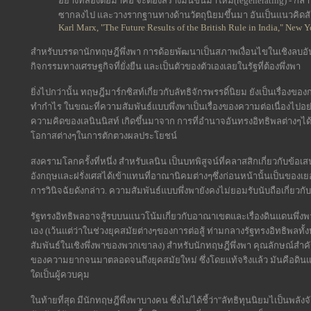
อย่างที่สองต่อมาคือ จะต้องสร้างมันขึ้นมาใหม่(regenerating) - กล
ซากลงไป และวางรากฐานทางด้านวัตถุนิยมขึ้นมา อันเป็นแนวคิดสั
Karl Marx, "The Future Results of the British Rule in India," New 
สำหรับบรรดานักทฤษฎีพึ่งพา การด้อยพัฒนาเป็นสภาพเงื่อนไขในเชิงลบอันหนึ่
กิจกรรมทางเศรษฐกิจที่ยั่งยืน และเป็นตัวของตัวเองเลยในรัฐที่ต้องพึ่งพา
ยิ่งไปกว่านั้น ทฤษฎีมาร์กซิสท์เกี่ยวกับลัทธิจักรพรรดิ์นิยม ยังเป็นเรื่องข
ทำกำไร ในขณะที่ความสัมพันธ์แบบพึ่งพาเป็นเรื่องของความต่อเนื่องไปอย่
ความคิดของเลนินนิสท์ เกิดขึ้นมาจาก การที่อำนาจอันทรงอิทธิพลต่างๆได้
โอกาสต่างๆในการตักตวงผลประโยชน์
สงครามโลกครั้งที่หนึ่ง สำหรับเลนิน เป็นบทพิสูจน์ที่คลาสสิกเกี่ยวกับข้อ
อังกฤษและฝรั่งเศสได้เข้าแทนที่อาณานิคมต่างๆซึ่งก่อนหน้านั้นเป็นของเ
การวินิจฉัยดังกล่าว. ความสัมพันธ์แบบพึ่งพายังคงไม่ยอมรับนับถือเกี่ยว
รัฐทรงอิทธิพลอาจสู้รบบนแนวโน้มเกี่ยวกับอาณาเขตและเรื่องดินแดนพึ่งพา ซ
เอง (เว้นแต่ว่าในช่วงยุคสมัยต่างๆของการต่อสู้ ท่ามกลางรัฐทรงอิทธิพลทั้
สัมพันธ์ในเชิงพึ่งพาของพวกเขาลง) สำหรับนักทฤษฎีพึ่งพา คุณลักษณ์สำค
ของความยากจนมาตลอดจนถึงยุคสมัยใหม่ ซึ่งโดยแท้จริงแล้ว มันคือดินแดน
ใดเป็นผู้ควบคุม
ในท้ายที่สุด มีนักทฤษฎีพึ่งพาบางคน ซึ่งไม่ได้ชี้ว่า"ลัทธิทุนนิยมไเป็นพลัง