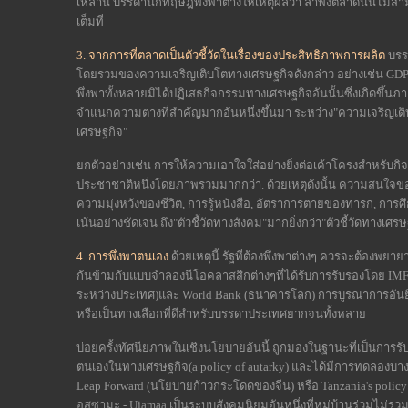
เหล่านี้ บรรดานักทฤษฎีพึ่งพาต่างให้เหตุผลว่า ลำพังตลาดนั้นไม่
เต็มที่
3.
จากการที่ตลาดเป็นตัวชี้วัดในเรื่องของประสิทธิภาพการผลิต
บรร
โดยรวมของความเจริญเติบโตทางเศรษฐกิจดังกล่าว อย่างเช่น GDP หร
พึ่งพาทั้งหลายมิได้ปฏิเสธกิจกรรมทางเศรษฐกิจอันนั้นซึ่งเกิดขึ้นภ
จำแนกความต่างที่สำคัญมากอันหนึ่งขึ้นมา ระหว่าง"ความเจริญ
เศรษฐกิจ"
ยกตัวอย่างเช่น การให้ความเอาใจใส่อย่างยิ่งต่อเค้าโครงสำหรับกิ
ประชาชาติหนึ่งโดยภาพรวมมากกว่า. ด้วยเหตุดังนั้น ความสนใจของพว
ความมุ่งหวังของชีวิต, การรู้หนังสือ, อัตราการตายของทารก, การ
เน้นอย่างชัดเจน ถึง"ตัวชี้วัดทางสังคม"มากยิ่งกว่า"ตัวชี้วัดทางเศรษฐ
4.
การพึ่งพาตนเอง
ด้วยเหตุนี้ รัฐที่ต้องพึ่งพาต่างๆ ควรจะต้องพ
กันข้ามกับแบบจำลองนีโอคลาสสิกต่างๆที่ได้รับการรับรองโดย IMF (
ระหว่างประเทศ)และ World Bank (ธนาคารโลก) การบูรณาการอันยิ่งให
หรือเป็นทางเลือกที่ดีสำหรับบรรดาประเทศยากจนทั้งหลาย
บ่อยครั้งทัศนียภาพในเชิงนโยบายอันนี้ ถูกมองในฐานะที่เป็นการรั
ตนเองในทางเศรษฐกิจ(a policy of autarky) และได้มีการทดลองบางอ
Leap Forward (นโยบายก้าวกระโดดของจีน) หรือ Tanzania's polic
อุสซามะ - Ujamaa เป็นระบบสังคมนิยมอันหนึ่งที่หมู่บ้านร่วมไม่ร