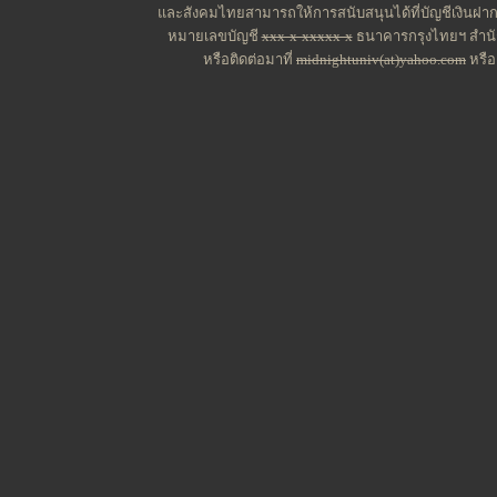
และสังคมไทยสามารถให้การสนับสนุนได้ที่บัญชีเงินฝาก
หมายเลขบัญชี
xxx-x-xxxxx-x
ธนาคารกรุงไทยฯ สำนัก
หรือติดต่อมาที่
midnightuniv(at)yahoo.com
หรื