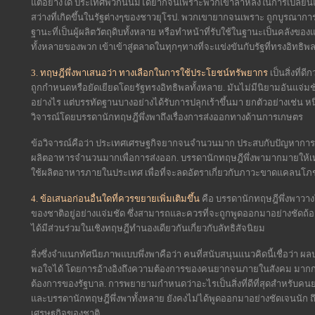
แต่อย่างใด ประเทศพวกนั้นมิได้ยากจนเพราะพวกเขาล้าหลังในการเปลี่ย
สว่างที่เกิดขึ้นในรัฐต่างๆของชาวยุโรป. พวกเขายากจนเพราะ ถูกบูรณากา
ฐานะที่เป็นผู้ผลิตวัตถุดิบทั้งหลาย หรือทำหน้าที่รับใช้ในฐานะเป็นคลั
ทั้งหลายของพวก เข้าเข้าสู่ตลาดในทุกๆทางที่จะแข่งขันกับรัฐที่ทรงอิทธิพ
3. ทฤษฎีพึ่งพาเสนอว่า ทางเลือกในการใช้ประโยชน์ทรัพยากร
เป็นสิ่งที่
ถูกกำหนดหรือยัดเยียดโดยรัฐทรงอิทธิพลทั้งหลาย. มันไม่มีนิยามอันแจ่มชัดเ
อย่างไร แต่บรรทัดฐานบางอย่างได้รับการปลุกเร้าขึ้นมา ยกตัวอย่างเช่น หนึ่
วิจารณ์โดยบรรดานักทฤษฎีพึ่งพาถึงเรื่องการส่งออกทางด้านการเกษตร
ข้อวิจารณ์คือว่า ประเทศเศรษฐกิจยากจนจำนวนมาก ประสบกับปัญหาการขาด
ผลิตอาหารจำนวนมากเพื่อการส่งออก. บรรดานักทฤษฎีพึ่งพามากมายให้เหตุ
ใช้ผลิตอาหารภายในประเทศ เพื่อที่จะลดอัตราเกี่ยวกับภาวะขาดแคลนโ
4. ข้อเสนอก่อนอื่นใดที่ควรขยายเพิ่มเติมขึ้น
คือ บรรดานักทฤษฎีพึ่งพาวาง
ของชาติอยู่อย่างแจ่มชัด ซึ่งสามารถและควรที่จะถูกพูดออกมาอย่างชัดถ้อ
ได้มีส่วนร่วมในเชิงทฤษฎีทำนองเดียวกันเกี่ยวกับลัทธิสัจนิยม
สิ่งซึ่งจำแนกทัศนียภาพแบบพึ่งพาคือว่า คนที่สนับสนุนแนวคิดนี้เชื่อว่า
พอใจได้ โดยการอ้างอิงถึงความต้องการของคนยากจนภายในสังคม มากก
ต้องการของรัฐบาล. การพยายามกำหนดว่าอะไรเป็นสิ่งที่ดีที่สุดสำหรับคนย
และบรรดานักทฤษฎีพึ่งพาทั้งหลาย ยังคงไม่ได้พูดออกมาอย่างชัดเจนนัก ถ
เศรษฐกิจของชาติ