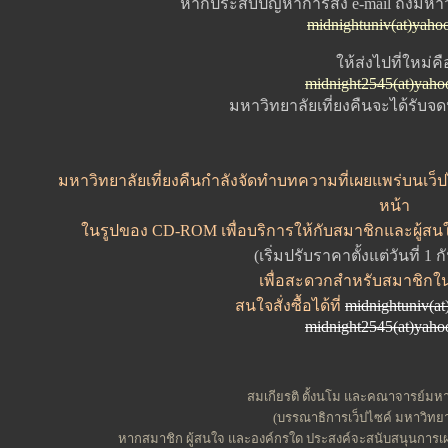
หากประสบปัญหาการส่ง e-mail ถึงมหาวิ
midnightuniv(at)yaho
ให้ส่งไปที่ใหม่คื
midnight2545(at)yah
มหาวิทยาลัยเที่ยงคืนจะได้รับจ
มหาวิทยาลัยเที่ยงคืนกำลังจัดทำบทความที่เผยแพร่บนเว็ปไ
หน้า
ในรูปของ CD-ROM เพื่อบริการให้กับสมาชิกและผู้สน
(เริ่มปรับราคาตั้งแต่วันที่ 1
เพื่อสะดวกสำหรับสมาชิกใ
สนใจสั่งซื้อได้ที่
midnightuniv(a
midnight2545(at)yah
สมเกียรติ ตั้งนโม และคณาจารย์มหาว
(บรรณาธิการเว็ปไซค์ มหาวิทยาล
หากสมาชิก ผู้สนใจ และองค์กรใด ประสงค์จะสนับสนุนการเผย