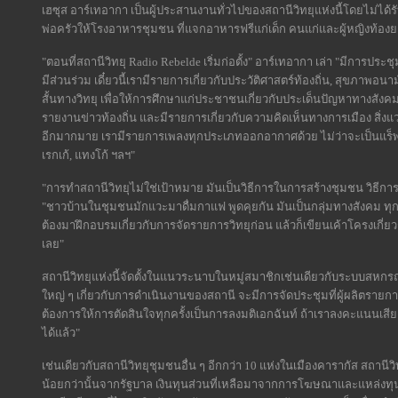
เฮซุส อาร์เทอากา เป็นผู้ประสานงานทั่วไปของสถานีวิทยุแห่งนี้โดยไม่ได้ร
พ่อครัวให้โรงอาหารชุมชน ที่แจกอาหารฟรีแก่เด็ก คนแก่และผู้หญิงท้องยา
"ตอนที่สถานีวิทยุ Radio Rebelde เริ่มก่อตั้ง" อาร์เทอากา เล่า "มีการ
มีส่วนร่วม เดี๋ยวนี้เรามีรายการเกี่ยวกับประวัติศาสตร์ท้องถิ่น, สุขภ
สั้นทางวิทยุ เพื่อให้การศึกษาแก่ประชาชนเกี่ยวกับประเด็นปัญหาทางสั
รายงานข่าวท้องถิ่น และมีรายการเกี่ยวกับความคิดเห็นทางการเมือง สิ่
อีกมากมาย เรามีรายการเพลงทุกประเภทออกอากาศด้วย ไม่ว่าจะเป็นแร็พ
เรกเก้, แทงโก้ ฯลฯ"
"การทำสถานีวิทยุไม่ใช่เป้าหมาย มันเป็นวิธีการในการสร้างชุมชน วิธีกา
"ชาวบ้านในชุมชนมักแวะมาดื่มกาแฟ พูดคุยกัน มันเป็นกลุ่มทางสังคม 
ต้องมาฝึกอบรมเกี่ยวกับการจัดรายการวิทยุก่อน แล้วก็เขียนเค้าโครงเกี่
เลย"
สถานีวิทยุแห่งนี้จัดตั้งในแนวระนาบในหมู่สมาชิกเช่นเดียวกับระบบสหกรณ์ 
ใหญ่ ๆ เกี่ยวกับการดำเนินงานของสถานี จะมีการจัดประชุมที่ผู้ผลิตรายก
ต้องการให้การตัดสินใจทุกครั้งเป็นการลงมติเอกฉันท์ ถ้าเราลงคะแนนเสียง
ได้แล้ว"
เช่นเดียวกับสถานีวิทยุชุมชนอื่น ๆ อีกกว่า 10 แห่งในเมืองคารากัส สถานีว
น้อยกว่านั้นจากรัฐบาล เงินทุนส่วนที่เหลือมาจากการโฆษณาและแหล่งทุนอ