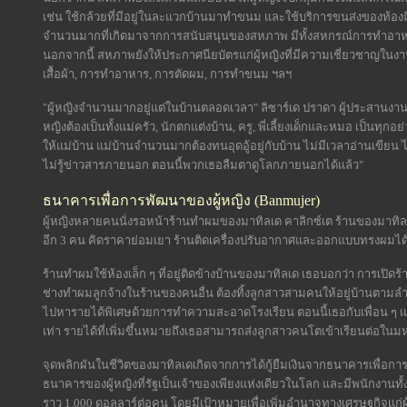
เช่น ใช้กล้วยที่มีอยู่ในละแวกบ้านมาทำขนม และใช้บริการขนส่งของท้องถิ
จำนวนมากที่เกิดมาจากการสนับสนุนของสหภาพ มีทั้งสหกรณ์การทำอา
นอกจากนี้ สหภาพยังให้ประกาศนียบัตรแก่ผู้หญิงที่มีความเชี่ยวชาญในง
เสื้อผ้า, การทำอาหาร, การตัดผม, การทำขนม ฯลฯ
"ผู้หญิงจำนวนมากอยู่แต่ในบ้านตลอดเวลา" ลิซาร์เด ปราดา ผู้ประสานงา
หญิงต้องเป็นทั้งแม่ครัว, นักตกแต่งบ้าน, ครู, พี่เลี้ยงเด็กและหมอ เป็น
ให้แม่บ้าน แม่บ้านจำนวนมากต้องทนอุดอู้อยู่กับบ้าน ไม่มีเวลาอ่านเ
ไม่รู้ข่าวสารภายนอก ตอนนี้พวกเธอลืมตาดูโลกภายนอกได้แล้ว"
ธนาคารเพื่อการพัฒนาของผู้หญิง (Banmujer)
ผู้หญิงหลายคนนั่งรอหน้าร้านทำผมของมาทิลเด คาลิกซ์เต ร้านของมาทิล
อีก 3 คน คิดราคาย่อมเยา ร้านติดเครื่องปรับอากาศและออกแบบทรงผมได้ทั
ร้านทำผมใช้ห้องเล็ก ๆ ที่อยู่ติดข้างบ้านของมาทิลเด เธอบอกว่า การเปิดร
ช่างทำผมลูกจ้างในร้านของคนอื่น ต้องทิ้งลูกสาวสามคนให้อยู่บ้านตามล
ไปหารายได้พิเศษด้วยการทำความสะอาดโรงเรียน ตอนนี้เธอกับเพื่อน ๆ แบ่
เท่า รายได้ที่เพิ่มขึ้นหมายถึงเธอสามารถส่งลูกสาวคนโตเข้าเรียนต่อในม
จุดพลิกผันในชีวิตของมาทิลเดเกิดจากการได้กู้ยืมเงินจากธนาคารเพื่อการพ
ธนาคารของผู้หญิงที่รัฐเป็นเจ้าของเพียงแห่งเดียวในโลก และมีพนักงานทั้ง
ราว 1,000 ดอลลาร์ต่อคน โดยมีเป้าหมายเพื่อเพิ่มอำนาจทางเศรษฐกิจแก่ผู้