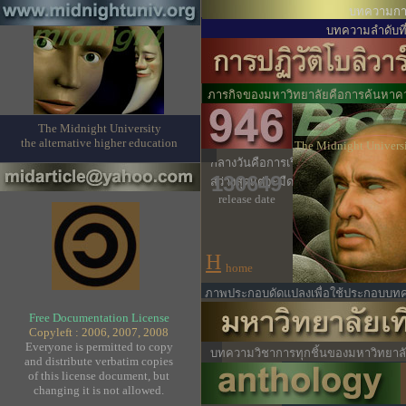
บทความการ
บทความลำดับที่
ภารกิจของมหาวิทยาลัยคือการค้นหาความ
อยู่เบื้องหลังความจริง
The Midnight University
the alternative higher education
The Midnight Univers
กลางวันคือการเริ่มต้นเดินทางไปสู่ความม
130649
สว่างสุดแต่จะมืดลง
release date
H
home
ภาพประกอบดัดแปลงเพื่อใช้ประกอบบทค
Free Documentation License
Copyleft : 2006, 2007, 2008
Everyone is permitted to copy
บทความวิชาการทุกชิ้นของมหาวิทยาลัยเ
and distribute verbatim copies
การอ้างอิงทางวิชาการ
of this license
document, but
changing it is not allowed.