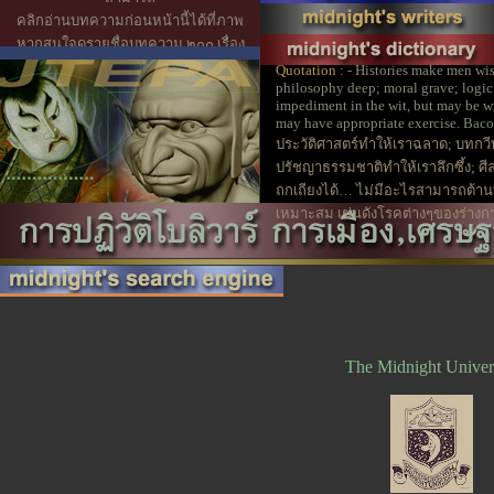
คลิกอ่านบทความก่อนหน้านี้ได้ที่ภาพ
หากสนใจดูรายชื่อบทความ ๒๐๐ เรื่อง
ที่ผ่านมากรุณาคลิกที่แถบสีน้ำเงิน
Quotation
: - Histories make men wis
philosophy deep; moral grave; logic a
impediment in the wit, but may be wro
may have appropriate exercise.
Bacon
ประวัติศาสตร์ทำให้เราฉลาด; บทกวี
ปรัชญาธรรมชาติทำให้เราลึกซึ้ง; ศ
ถกเถียงได้… ไม่มีอะไรสามารถต้านท
เหมาะสม เช่นดังโรคต่างๆของร่างกาย
The Midnight Univer