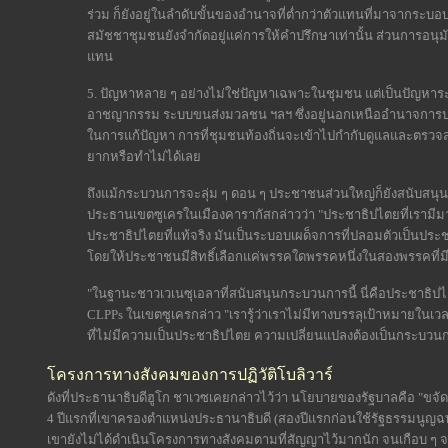
ร่วม ก็ยังอยู่ในลำดับขั้นของอำนาจที่ต่ำกว่าตัวแทนที่มาจากระ
สมัชชาชุมชนยังจำกัดอยู่แค่การให้คำปรึกษาเท่านั้น ส่วนการอนุ
แทน
5. ปัญหาหลาย ๆ อย่างไม่ใช่ปัญหาเฉพาะในชุมชน แต่เป็นปัญหาร
อาชญากรรม ระบบขนส่งมวลชน ฯลฯ ซึ่งอยู่นอกเหนืออำนาจการปก
ในการแก้ปัญหา การที่ชุมชนท้องถิ่นจะเข้าไปกำกับดูแลและตรวจส
ยากหรือทำไม่ได้เลย
ถึงแม้กระบวนการจะลุ่ม ๆ ดอน ๆ ประชาชนส่วนใหญ่ก็ยังสนับสนุนก
ประธานเขตซูเครในเมืองคารากัสกล่าวว่า "ประชาธิปไตยที่เรามีม
ประชาธิปไตยที่แท้จริง มันเป็นระบอบเผด็จการที่ปลอมตัวเป็นประ
โดยให้ประชาชนมีสิทธิ์เลือกแค่พรรคใดพรรคหนึ่งในสองพรรคที่มีอย
"ในฐานะชาวเวเนซุเอลาที่สนับสนุนกระบวนการนี้ นี่คือประชาธิป
CLPPs ในเขตซูเครกล่าว "เรารู้ว่าเราไม่มีทางบรรลุเป้าหมายในเว
ที่ไม่มีความเป็นประชาธิปไตย ความเปลี่ยนแปลงต้องเป็นกระบ
โครงการทางสังคมของการปฏิวัติโบลิวาร์
ดังที่ประธานาธิบดีฮูโก ชาเวซเคยกล่าวไว้ว่า นโยบายของรัฐบาลคือ "
4 ปีแรกที่เขาครองตำแหน่งประธานาธิบดี (สองปีแรกก่อนใช้รัฐธรรมนูญฉบับใ
เขายังไม่ได้ดำเนินโครงการทางสังคมตามที่สัญญาไว้มากนัก จนเกือบ ๆ 