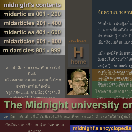
ข้อความบางส่
"ทั่วทั้งโลก ผู้หญิงเ
30% การที่ผู้หญิงไม
ประกันเงินกู้ เมื่อไม
back home
เดียวที่จะเปลี่ยนแปลง
แม้ว่ายังมีผู้หญิงย
ยังมองไปข้างหน้าในแง
แก่ผู้หญิง ระบบเศรษฐ
หากนักศึกษา และสมาชิกประสงค์
เรากำลังสร้างระบบเศร
เว็บไซต์มหาวิทยาลัย
ติดต่อ
และกัน ระบบเศรษฐกิ
ทรัพยากรทางความคิด
หรือส่งบทความเผยแพร่บนเว็บไซต์
ผู้หญิง การเปลี่ยนแปล
ขณะนี้ทางมหาวิทยา
มหาวิทยาลัยเที่ยงคืน
โครงการแปลตามอำเภอใ
กรุณาส่ง email ตามที่อยู่ข้างล่างนี้
midnight2545(at)yahoo.com
จักรวาลงานวิจัยบนไ
midnightuniv(at)yahoo.com
และง
midarticle(at)yahoo.com
มหาวิทยาลัยเที่ยงคืนได้ผลิตแผ่นซีดี-รอม เพื่อการค้นคว้าที่ประหยัดให้กับผู้
ละเอียดท้ายสุดของบทความนี้
นักศึกษา สมาชิก และผู้สนใจทุกท่าน
สามารถ