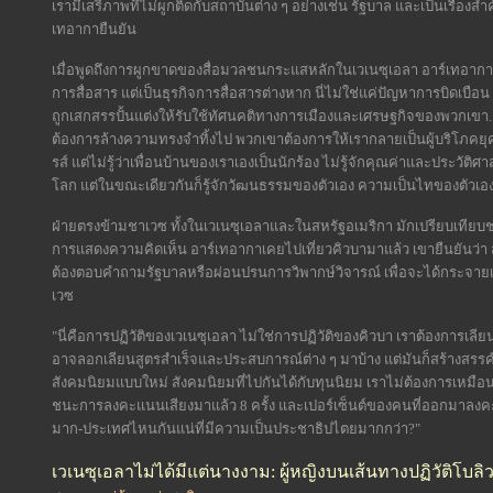
เรามีเสรีภาพที่ไม่ผูกติดกับสถาบันต่าง ๆ อย่างเช่น รัฐบาล และเป็นเรื่
เทอากายืนยัน
เมื่อพูดถึงการผูกขาดของสื่อมวลชนกระแสหลักในเวเนซุเอลา อาร์เทอากาก
การสื่อสาร แต่เป็นธุรกิจการสื่อสารต่างหาก นี่ไม่ใช่แค่ปัญหาการบิดเบือน 
ถูกเสกสรรปั้นแต่งให้รับใช้ทัศนคติทางการเมืองและเศรษฐกิจของพวกเขา..
ต้องการล้างความทรงจำทิ้งไป พวกเขาต้องการให้เรากลายเป็นผู้บริโภคยุคโล
รส์ แต่ไม่รู้ว่าเพื่อนบ้านของเราเองเป็นนักร้อง ไม่รู้จักคุณค่าและประวัต
โลก แต่ในขณะเดียวกันก็รู้จักวัฒนธรรมของตัวเอง ความเป็นไทของตัวเอง
ฝ่ายตรงข้ามชาเวซ ทั้งในเวเนซุเอลาและในสหรัฐอเมริกา มักเปรียบเทีย
การแสดงความคิดเห็น อาร์เทอากาเคยไปเที่ยวคิวบามาแล้ว เขายืนยันว่า ส
ต้องตอบคำถามรัฐบาลหรือผ่อนปรนการวิพากษ์วิจารณ์ เพื่อจะได้กระจายเสี
เวซ
"นี่คือการปฏิวัติของเวเนซุเอลา ไม่ใช่การปฏิวัติของคิวบา เราต้องการเลียนแบ
อาจลอกเลียนสูตรสำเร็จและประสบการณ์ต่าง ๆ มาบ้าง แต่มันก็สร้างสรรค์สิ่ง
สังคมนิยมแบบใหม่ สังคมนิยมที่ไปกันได้กับทุนนิยม เราไม่ต้องการเหมือนจ
ชนะการลงคะแนนเสียงมาแล้ว 8 ครั้ง และเปอร์เซ็นต์ของคนที่ออกมาลงคะ
มาก-ประเทศไหนกันแน่ที่มีความเป็นประชาธิปไตยมากกว่า?"
เวเนซุเอลาไม่ได้มีแต่นางงาม: ผู้หญิงบนเส้นทางปฏิวัติโบลิว