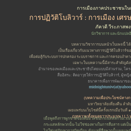
การเมืองภาคประชาชนในเ
การปฏิวัติโบลิวาร์ : การเมือง เศ
ภัควดี วีระภาสพง
นักวิชาการ และนักแปลอ
บทความวิชาการบนหน้าเว็บเพจนี้ ได้
เป็นเรื่องเกี่ยวกับแนวทางการปฏิวัติโบลิวาร์ข
เพื่อต่อสู้กับระบบการปกครอง ระบบราชการ และการครอบงำทาง
เฉพาะในบทความนี้มีสาระสำคัญดังหั
อำนาจของพลเมืองและประชาธิปไตยแบบมีส่วนร่วม, โครงก
สื่ออิสระ: ติดอาวุธให้การปฏิวัติโบลิวาร์, ผู้หญ
ธนาคารเพื่อการพัฒนาของผ
midnightuniv(at)yaho
(บทความเพื่อประโยชน์ทางก
มหาวิทยาลัยเที่ยงคืน ลำดับ
เผยแพร่บนเว็บไซต์นี้ครั้งแรกเมื่อวันท
(บทความทั้งหมดยาวประมาณ 11.5 
เมื่อพูดถึงการผูกขาดของสื่อมวลชนกระแสหลักในเวเนซุ
กระแสหลักพวกนั้น-ไม่ใช่ช่องทางในการสื่อสาร แต่เป็นธ
ไม่ใช่แค่ปัญหาการบิดเบือน ข้อมูลที่สื่อพวกนั้นเผยแพร่