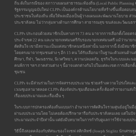
ถิ่น ดังในกรณีของ สภาวางแผนสาธารณะท้องถิ่น (Local Public Planning
รัฐธรรมนูญฉบับใหม่ CLPPs เป็นองค์กรด้านนโยบายที่สร้างขึ้นเพื่อต
ประชาชนในท้องถิ่น เพื่อให้พลเมืองเป็นผู้วางแผนและพัฒนานโยบาย ส่วนนั
ประชาสังคม ไม่ว่ากลุ่มทางด้านการศึกษา สาธารณสุข ขนส่งและวัฒนธรร
CLPPs ประกอบด้วยสมาชิกเป็นทางการ 73 คน มาจากการเลือกตั้งโดยต
ประจำเขต 22 คน และนายกเทศมนตรีกับรองนายกเทศมนตรี แม้ว่านายกเท
ตัดสินใจ เขามีสถานะเป็นแค่สมาชิกคนหนึ่งเท่านั้น นอกจากนี้ ยังมีสมาชิก
โดยตรงมาจากชุมชนต่าง ๆ อีก 15 คน ได้รับเลือกมาในฐานะตัวแทนด้าน
ศึกษา, กีฬา, วัฒนธรรม, นิเวศวิทยา, ความปลอดภัย, ธุรกิจในระบบและน
คนพิการ ฯลฯ ภาคส่วนต่าง ๆ นี้อาจแตกต่างกันไปในแต่ละเขต การเลือกต
ชุมชน
CLPPs จะมีส่วนร่วมในการจัดสรรงบประมาณ ช่วยสร้างความโปร่งใสและป้อ
เวเนซุเอลามาตลอด CLPPs ต้องจัดประชุมเดือนละครั้ง ต้องทำรายงานส่
เรื่องงบประมาณและเรื่องอื่น ๆ
ในระบบการปกครองท้องถิ่นแบบเก่า อำนาจการตัดสินใจรวมศูนย์อยู่ใน
ผ่านงบประมาณโดย ไม่เคยต้องปรึกษาหารือกับประชาสังคมเลย แต่ในปัจจุ
ประมาณประจำปีเท่านั้น แต่ยังมีบทบาทในการกำกับดูแลการใช้จ่ายงบป
วิธีนี้จึงสอดคล้องกับทัศนะของโจเซฟ สติกลิทซ์ (Joseph Stiglitz นักเศรษฐ