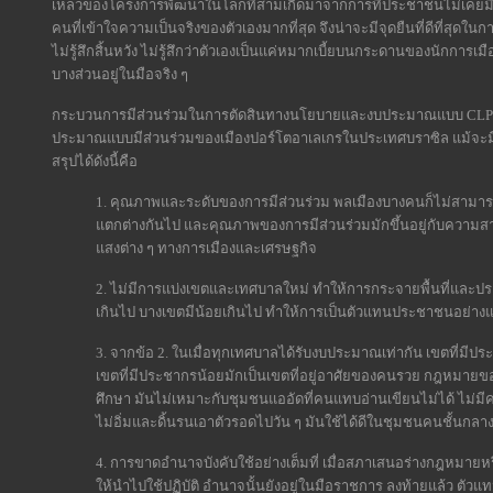
เหลวของโครงการพัฒนาในโลกที่สามเกิดมาจากการที่ประชาชนไม่เคยมีส่
คนที่เข้าใจความเป็นจริงของตัวเองมากที่สุด จึงน่าจะมีจุดยืนที่ดีที่สุ
ไม่รู้สึกสิ้นหวัง ไม่รู้สึกว่าตัวเองเป็นแค่หมากเบี้ยบนกระดานของนักการเมื
บางส่วนอยู่ในมือจริง ๆ
กระบวนการมีส่วนร่วมในการตัดสินทางนโยบายและงบประมาณแบบ CLPPs 
ประมาณแบบมีส่วนร่วมของเมืองปอร์โตอาเลเกรในประเทศบราซิล แม้จะมีข้
สรุปได้ดังนี้คือ
1. คุณภาพและระดับของการมีส่วนร่วม พลเมืองบางคนก็ไม่สามารถ
แตกต่างกันไป และคุณภาพของการมีส่วนร่วมมักขึ้นอยู่กับควา
แสงต่าง ๆ ทางการเมืองและเศรษฐกิจ
2. ไม่มีการแบ่งเขตและเทศบาลใหม่ ทำให้การกระจายพื้นที่และ
เกินไป บางเขตมีน้อยเกินไป ทำให้การเป็นตัวแทนประชาชนอย่างแท
3. จากข้อ 2. ในเมื่อทุกเทศบาลได้รับงบประมาณเท่ากัน เขตที่มีป
เขตที่มีประชากรน้อยมักเป็นเขตที่อยู่อาศัยของคนรวย กฎหมายข
ศึกษา มันไม่เหมาะกับชุมชนแออัดที่คนแทบอ่านเขียนไม่ได้ ไม่มี
ไม่อิ่มและดิ้นรนเอาตัวรอดไปวัน ๆ มันใช้ได้ดีในชุมชนคนชั้นกลา
4. การขาดอำนาจบังคับใช้อย่างเต็มที่ เมื่อสภาเสนอร่างกฎหมาย
ให้นำไปใช้ปฏิบัติ อำนาจนั้นยังอยู่ในมือราชการ ลงท้ายแล้ว ต