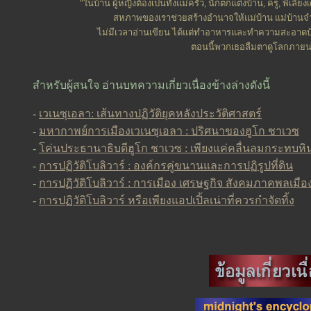
"ในบ้าน ผู้หญิงต้องเป็นทั้งแม่ครัว, นักตกแต่งบ้าน, ครู, พี่เลี
สหภาพของเราช่วยสร้างอำนาจให้แม่บ้าน แม่บ้านจำน
ไม่มีเวลาอ่านเขียน ได้แต่ทำอาหารและทำความสะอาดบ
ตอนนี้พวกเธอลืมตาดูโลกภายน
สำหรับผู้สนใจ อ่านบทความเกี่ยวเนื่องข้างล่างดังนี้
-
เวเนซุเอลา: เส้นทางปฏิวัติยุคหลังประวัติศาสตร์
-
มหากาพย์การเมืองเวเนซุเอลา : ปริศนาของฮูโก ชาเวซ
-
โค่นประธานาธิบดีฮูโก ชาเวซ : เพียงแค่คลื่นลมกระทบหิ
-
การปฏิวัติโบลิวาร์ : องค์กรคู่ขนานและการปฏิรูปที่ดิน
-
การปฏิวัติโบลิวาร์ : การเมือง เศรษฐกิจ สังคมภาคพลเมือ
-
การปฏิวัติโบลิวาร์ หรือเพียงแอปเปิ้ลเน่าที่ควรกำจัดทิ้ง