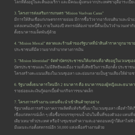
โลกที่ตั้งอยู่ในละตินอเมริกา และมีคณะผู้แทนจากประเทศซาอุดีอาระเบ
3. โครงการส่งเสริมการเกษตร "Mision Vuelvan Caras"
มีการให้สินเชื่อแก่เกษตรกรรายย่อย มีการซื้อวัวจากอาร์เจนตินาและนำแม
แห่งแทนเงินกู้ยืม ภายในสองปี สหกรณ์ต้องจ่ายหนี้คืนเป็นวัวจำนวนเท่า
ตั้งธนาคารเมล็ดพันธุ์ด้วย
4. "Mision Mercal" ตลาดและร้านค้าของรัฐบาลที่นำสินค้าราคาถูกมาขา
ประชาชนที่มีความยากลำบากทางการเงิน
5. "Mision Identidad" จัดทำบัตรประชาชนให้แก่คนที่อาศัยอยู่ในเวเนซุเอ
บัตรประชาชนและไม่มีสิทธิพลเมือง รวมทั้งสิทธิในการเลือกตั้ง ประชาชน
โครงสร้างคะแนนเสียงในเวเนซุเอลา และย่อมกลายเป็นฐานเสียงให้ฝ่า
6. รัฐบาลตั้งธนาคารใหม่อีก 2 ธนาคาร คือ ธนาคารของผู้หญิงและธนาค
รายย่อยและเงินกู้ดอกเบี้ยต่ำแก่กิจการขนาดเล็ก
7. โครงการสร้างงาน แทนที่จะนำเข้าสินค้าทุกอย่าง
รัฐบาลต้องการสร้างภาคการผลิตที่แท้จริงขึ้นมาในเวเนซุเอลา เพื่อทำให้
เชื่อแก่สหกรณ์เล็ก ๆ เพื่อซื้อรถบรรทุกขนน้ำมันในพื้นที่ของตัวเอง แทนท
เดียวเหมาทั่วประเทศ หรือจ้างชุมชนทำความสะอาดถอนหญ้าใต้เสาไฟฟ้าใน
มีแผนจะก่อตั้งสหกรณ์อีก 50,000 แห่งเพื่อสร้างงานด้วย