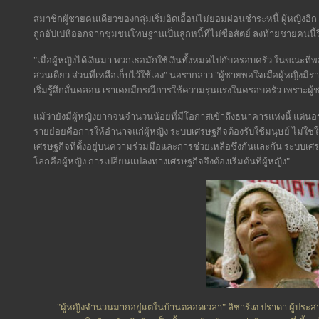
สมาชิกผู้ชายคนเดียวของกลุ่มเริ่มอิดเอื้อนไม่ยอมผ่อนชำระหนี้ ผู้หญิงอ
ถูกอัปเปหิออกจากชุมชนโทษฐานเป็นลูกหนี้ที่ไม่ซื่อสัตย์ ลงท้ายชายคนนี้
"เมื่อผู้หญิงได้เงินมา พวกเธอมักใช้เงินทั้งหมดไปกับครอบครัว ในขณะที
ส่วนเดียว ส่วนที่เหลือเก็บไว้ใช้เอง" นอรากล่าว "ผู้ชายพอใจเมื่อผู้หญิงมีร
เริ่มรู้สึกสั่นคลอน เราเคยมีกรณีการใช้ความรุนแรงในครอบครัว เพราะผู
แม้ว่ายังมีผู้หญิงยากจนจำนวนน้อยที่มีโอกาสเข้าถึงธนาคารแห่งนี้ แต่นอรา
รายย่อยคือการให้อำนาจแก่ผู้หญิง ระบบเศรษฐกิจต้องรับใช้มนุษย์ ไม่ใช่
เศรษฐกิจที่ตั้งอยู่บนความร่วมมือและการช่วยเหลือซึ่งกันและกัน ระบบเศ
โลกคือผู้หญิง การเปลี่ยนแปลงทางเศรษฐกิจจึงต้องเริ่มต้นที่ผู้หญิง"
"ผู้หญิงจำนวนมากอยู่แต่ในบ้านตลอดเวลา" ลิซาร์เด ปราดา ผู้ปร