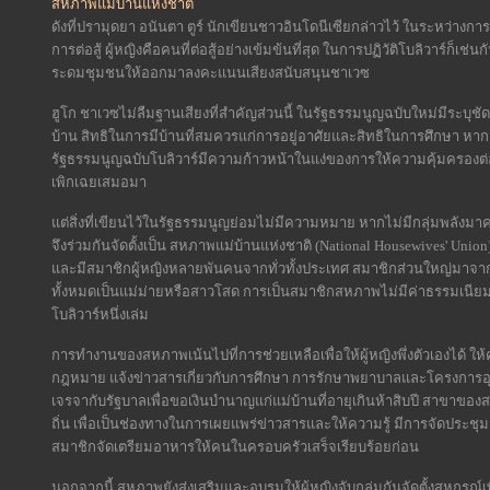
สหภาพแม่บ้านแห่งชาติ
ดังที่ปรามุดยา อนันตา ตูร์ นักเขียนชาวอินโดนีเซียกล่าวไว้ ในระหว่างการ
การต่อสู้ ผู้หญิงคือคนที่ต่อสู้อย่างเข้มข้นที่สุด ในการปฏิวัติโบลิวาร์ก
ระดมชุมชนให้ออกมาลงคะแนนเสียงสนับสนุนชาเวซ
ฮูโก ชาเวซไม่ลืมฐานเสียงที่สำคัญส่วนนี้ ในรัฐธรรมนูญฉบับใหม่มีระบุช
บ้าน สิทธิในการมีบ้านที่สมควรแก่การอยู่อาศัยและสิทธิในการศึกษา หา
รัฐธรรมนูญฉบับโบลิวาร์มีความก้าวหน้าในแง่ของการให้ความคุ้มครองต่อ
เพิกเฉยเสมอมา
แต่สิ่งที่เขียนไว้ในรัฐธรรมนูญย่อมไม่มีความหมาย หากไม่มีกลุ่มพลังมาค
จึงร่วมกันจัดตั้งเป็น สหภาพแม่บ้านแห่งชาติ (National Housewives' Union)
และมีสมาชิกผู้หญิงหลายพันคนจากทั่วทั้งประเทศ สมาชิกส่วนใหญ่มาจาก
ทั้งหมดเป็นแม่ม่ายหรือสาวโสด การเป็นสมาชิกสหภาพไม่มีค่าธรรมเนีย
โบลิวาร์หนึ่งเล่ม
การทำงานของสหภาพเน้นไปที่การช่วยเหลือเพื่อให้ผู้หญิงพึ่งตัวเองได้ ให
กฎหมาย แจ้งข่าวสารเกี่ยวกับการศึกษา การรักษาพยาบาลและโครงการอุด
เจรจากับรัฐบาลเพื่อขอเงินบำนาญแก่แม่บ้านที่อายุเกินห้าสิบปี สาขาข
ถิ่น เพื่อเป็นช่องทางในการเผยแพร่ข่าวสารและให้ความรู้ มีการจัดประชุมสห
สมาชิกจัดเตรียมอาหารให้คนในครอบครัวเสร็จเรียบร้อยก่อน
นอกจากนี้ สหภาพยังส่งเสริมและอบรมให้ผู้หญิงจับกลุ่มกันจัดตั้งสหกรณ์เพื