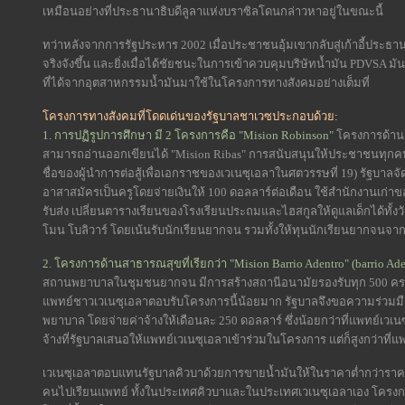
เหมือนอย่างที่ประธานาธิบดีลูลาแห่งบราซิลโดนกล่าวหาอยู่ในขณะนี้
ทว่าหลังจากการรัฐประหาร 2002 เมื่อประชาชนอุ้มเขากลับสู่เก้าอี้ประธ
จริงจังขึ้น และยิ่งเมื่อได้ชัยชนะในการเข้าควบคุมบริษัทน้ำมัน PDVSA 
ที่ได้จากอุตสาหกรรมน้ำมันมาใช้ในโครงการทางสังคมอย่างเต็มที่
โครงการทางสังคมที่โดดเด่นของรัฐบาลชาเวซประกอบด้วย:
1. การปฏิรูปการศึกษา มี 2 โครงการคือ "Mision Robinson"
โครงการด้านกา
สามารถอ่านออกเขียนได้ "Mision Ribas" การสนับสนุนให้ประชาชนทุกค
ชื่อของผู้นำการต่อสู้เพื่อเอกราชของเวเนซุเอลาในศตวรรษที่ 19) รัฐบาลจั
อาสาสมัครเป็นครูโดยจ่ายเงินให้ 100 ดอลลาร์ต่อเดือน ใช้สำนักงานเก่า
รับส่ง เปลี่ยนตารางเรียนของโรงเรียนประถมและไฮสกูลให้ดูแลเด็กได้ทั้ง
โมน โบลิวาร์ โดยเน้นรับนักเรียนยากจน รวมทั้งให้ทุนนักเรียนยากจนจากช
2. โครงการด้านสาธารณสุขที่เรียกว่า "Mision Barrio Adentro" (barrio Ad
สถานพยาบาลในชุมชนยากจน มีการสร้างสถานีอนามัยรองรับทุก 500 ครอ
แพทย์ชาวเวเนซุเอลาตอบรับโครงการนี้น้อยมาก รัฐบาลจึงขอความร่วม
พยาบาล โดยจ่ายค่าจ้างให้เดือนละ 250 ดอลลาร์ ซึ่งน้อยกว่าที่แพทย์เว
จ้างที่รัฐบาลเสนอให้แพทย์เวเนซุเอลาเข้าร่วมในโครงการ แต่ก็สูงกว่า
เวเนซุเอลาตอบแทนรัฐบาลคิวบาด้วยการขายน้ำมันให้ในราคาต่ำกว่าราคา
คนไปเรียนแพทย์ ทั้งในประเทศคิวบาและในประเทศเวเนซุเอลาเอง โครงก