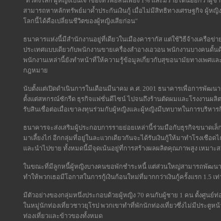
"ทั่วทั้งโลก ผู้หญิงเป็นเจ้าของทรัพย์สินเพียง 1% และมีรายได้น้อยกว่าผู้ชา
สามารถหาหลักทรัพย์มาค้ำประกันเงินกู้ เมื่อไม่มีสิทธิทางเศรษฐกิจ ผู้หญ
โลกนี้ได้คือเปลี่ยนชีวิตของผู้หญิงเสียก่อน"
ธนาคารแห่งนี้มีสำนักงานอยู่ที่เดียวในเมืองคารากัส แต่ใช้วิธีจ้างเครือ
ประเทศแบบเดียวกับพนักงานขายเครื่องสำอางเอวอน พนักงานบางคนดั้นด้น
พนักงานเหล่านี้ยังทำหน้าที่ให้ความรู้ข้อมูลเกี่ยวกับสุขอนามัยทางเพศ
กฎหมาย
นับตั้งแต่เปิดดำเนินการในเดือนมีนาคม ค.ศ. 2001 ธนาคารเพื่อการพัฒนาขอ
ตั้งแต่สหกรณ์ซักรีด ธุรกิจแฟชั่นดีไซน์ ไปจนถึงร้านตัดผมและโรงงานผลิตขน
รับสินเชื่อต่อเมื่อเขาลงทุนร่วมกับผู้หญิงและผู้หญิงมีบทบาทในการบริหาร
ธนาคารจะส่งเสริมผู้ประกอบการรายย่อยเหล่านี้ร่วมมือกับธุรกิจขนาดเล็กอื
มาเลี้ยงไก่ อีกกลุ่มที่อยู่ในละแวกเดียวกันจะได้รับเงินกู้ให้มาทำโรงเชือดไก่
และนำไปขาย ทั้งหมดนี้มีจุดเน้นอยู่ที่การสร้างผลผลิตคุณภาพสูง เหม
ในขณะที่มีลูกหนี้ผู้หญิงบางคนขอพักชำระหนี้ แต่ส่วนใหญ่สามารถพัฒนาธุรก
ทำให้พวกเธอมีโอกาสในการกู้เงินก้อนใหม่ที่มากกว่าเงินกู้ครั้งแรก 1.5 เท่
มีตัวอย่างของกลุ่มหนึ่งประกอบด้วยผู้หญิง 70 คนกับผู้ชาย 1 คน ตั้งศูนย์
ในหมู่นักท่องเที่ยวชาวยุโรป พวกเขาทำที่พักนักท่องเที่ยวซึ่งไม่มีประตู
ท่องเที่ยวและข้าวของทั้งหมด