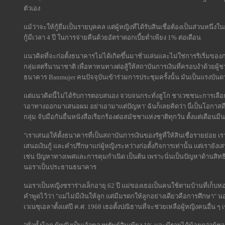
ตัวเอง
แม้ว่าจะให้กู้ยืมเป็นรายบุคคล แต่ผู้หญิงที่ได้รับสินเชื่อต้องเป็นส่วนหนึ่งใ
กู้มีเวลา 4 ปี ในการจ่ายคืนด้วยอัตราดอกเบี้ยต่ำเพียง 1% ต่อเดือน
แนวคิดที่จะก่อตั้งธนาคารไม่ได้เกิดขึ้นมาชั่วแล่นและไม่ใช่การริเริ่มของภ
กลุ่มสตรีนานาชาติ เพื่อหาหนทางต่อสู้ให้สถาบันการเงินที่ครอบงำด้วยผู้
ธนาคาร Banmujer คนปัจจุบันเข้าร่วมการประชุมครั้งนั้น มันเป็นแรงบันดา
แต่แนวคิดนี้ไม่ได้รับการตอบสนอง จวบจนกระทั่งฮูโก ชาเวซชนะการเลือก
'เอาทางออกมาเสนอผม อย่าเอามาแต่ปัญหา' ฉันก็เลยคิดว่า นี่เป็นโอกาสดี
กลุ่ม จับมือกันยื่นหนังสือเรียกร้องต่อสมัชชาแห่งชาติทุกวัน ตั้งแต่เด
"เราเสนอให้ตั้งธนาคารที่เป็นสถาบันการเงินของรัฐที่ให้สินเชื่อรายย่อย 
เสนอเงินกู้ และคำปรึกษาแก่ผู้หญิงระหว่างก่อตั้งกิจการเท่านั้น แต่เราย
เช่น ปัญหาทางเพศและการคุมกำเนิด เป็นต้น เพราะนั่นเป็นปัญหาด้านสิท
นอราเป็นประธานธนาคาร
นอราเป็นหญิงชราร่างเล็กอายุ 62 ปี แม่ของเธอเป็นคนใช้ตามบ้านที่เก็บ
คำพูดไว้ว่า "แม่ไม่มีเงินให้ลูก แต่มีมรดกให้ลูกอย่างเดียวคือการศึกษ
เวเนซุเอลาตั้งแต่ปี ค.ศ. 1968 เธอตั้งปณิธานที่จะช่วยเหลือผู้หญิงคนอื่น ๆ เ