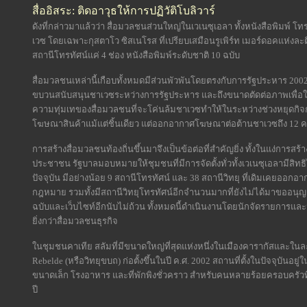
สื่ออิสระ: ติดอาวุธให้การปฏิวัติโบลิวาร์
ดังที่กล่าวมาแล้วว่า สื่อมวลชนส่วนใหญ่ในเวเนซุเอลา ทั้งหนังสือพิมพ์ โ
เวซ โดยเฉพาะกุสตาโว ซิสเนโรส ที่เปรียบเสมือนรูเพิร์ท เมอร์ดอคแห่งละ
สถานีโทรทัศน์แค่ 4 ช่อง หนังสือพิมพ์ระดับชาติ 10 ฉบับ
สื่อมวลชนเหล่านี้เกือบทั้งหมดมีส่วนพัวพันโดยตรงกับการรัฐประหาร 200
ขบวนสนับสนุนชาเวซระหว่างการรัฐประหาร และถึงขนาดตัดต่อภาพเพื่อใส่
ความทุ่มเทของสื่อมวลชนที่จะโค่นล้มชาเวซทำให้ในระหว่างช่วงหยุดก
โฆษณาสินค้าแม้แต่ชิ้นเดียว แต่ออกอากาศโฆษณาต่อต้านชาเวซถึง 12 ครั
การสร้างสื่อมวลชนท้องถิ่นขึ้นมาจึงเป็นข้อต่อที่สำคัญยิ่ง ทั้งในแง่การ
ประชาชน รัฐบาลมอบหมายให้ชุมชนที่มีการจัดตั้งทั่วทั้งเวเนซุเอลามีสิ
ปัจจุบัน มีอย่างน้อย 9 สถานีโทรทัศน์ และ 38 สถานีวิทยุ ที่เดิมเคยอ
กฎหมาย รวมทั้งมีสถานีวิทยุโทรทัศน์อีกจำนวนมากที่ยังไม่ได้มาขออนุญา
ฉบับและเว็บไซท์อีกนับไม่ถ้วน ทั้งหมดนี้ดำเนินงานโดยนักจัดรายการและน
ยิ่งกว่าสื่อมวลชนธุรกิจ
ในชุมชนคาเทีย สลัมที่มีขนาดใหญ่ที่สุดแห่งหนึ่งในเมืองคารากัสและในละ
Rebelde (หรือวิทยุขบถ) ก่อตั้งขึ้นในปี ค.ศ. 2002 สถานที่ตั้งในปัจจุบันอ
ขนาดเล็ก โรงอาหาร และที่พักพิงชั่วคราว สำหรับคนหลายร้อยครอบครัวที่ไ
ปี