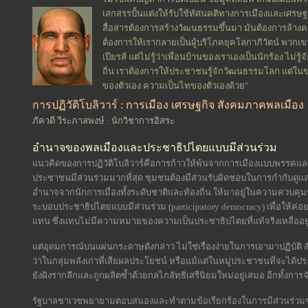
เสกสรรปั้นแต่งให้รับใช้ทัศนคติทางการเมืองและเศรษฐ
สื่อสารต้องการสร้างวัฒนธรรมขึ้นมา มันต้องการล้าง
ต้องการให้เรากลายเป็นผู้บริโภคยุคโลกาภิวัตน์ พวกเขาต
เปียรส์ แต่ไม่รู้ว่าเพื่อนบ้านของเราเองเป็นนักร้อง ไม่ร
ถิ่น เราต้องการให้ประชาชนรู้จักวัฒนธรรมโลก แต่ในข
ของตัวเอง ความเป็นไทของตัวเองด้วย"
การปฏิวัติโบลิวาร์ : การเมือง เศรษฐกิจ สังคมภาคพลเมือง
ภัควดี วีระภาสพงษ์ : นักวิชาการอิสระ
อำนาจของพลเมืองและประชาธิปไตยแบบมีส่วนร่วม
แนวคิดของการปฏิวัติโบลิวาร์คือการก้าวให้พ้นจากการเมืองแบบพรรคแล
ประชาชนมีส่วนร่วมมากที่สุด ชุมชนต้องมีส่วนรับผิดชอบในการกำกับดูแ
อำนาจจากนักการเมืองทั้งระดับชาติและท้องถิ่น ให้มาอยู่ในความควบค
ระบอบประชาธิปไตยแบบมีส่วนร่วม (participatory democracy) เพื่อให้ค่อ
แทน ซึ่งแทบไม่มีความหมายของความเป็นประชาธิปไตยที่แท้จริงเหลืออยู
แต่อุดมการณ์บนแผ่นกระดาษดังกล่าว ไม่ใช่เรื่องง่ายในการเอามาปฏิบัติ สั
ว่าในกลุ่มพลังเก่าที่เสียผลประโยชน์ หรือแม้แต่ในหมู่ประชาชนที่จะไ
ยังฝังรากลึกและถูกผลิตซ้ำด้วยกลไกลัทธิเสรีนิยมใหม่อยู่เสมอ อีกทั้งกา
รัฐบาลชาเวซพยายามตอบสนองและทำตามข้อเรียกร้องในการมีส่วนร่ว