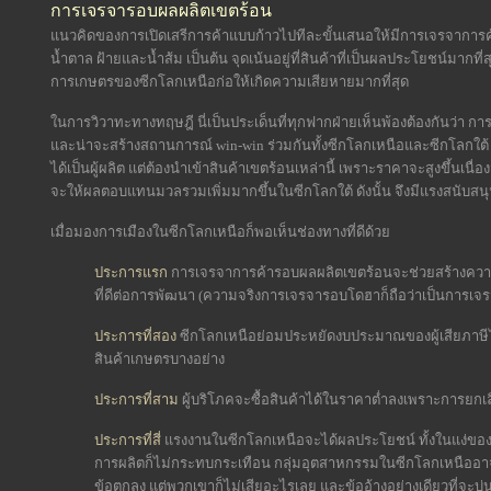
การเจรจารอบผลผลิตเขตร้อน
แนวคิดของการเปิดเสรีการค้าแบบก้าวไปทีละขั้นเสนอให้มีการเจรจาการค้า
น้ำตาล ฝ้ายและน้ำส้ม เป็นต้น จุดเน้นอยู่ที่สินค้าที่เป็นผลประโยชน์มาก
การเกษตรของซีกโลกเหนือก่อให้เกิดความเสียหายมากที่สุด
ในการวิวาทะทางทฤษฎี นี่เป็นประเด็นที่ทุกฟากฝ่ายเห็นพ้องต้องกันว่า การ
และน่าจะสร้างสถานการณ์ win-win ร่วมกันทั้งซีกโลกเหนือและซีกโลกใต้ ใ
ได้เป็นผู้ผลิต แต่ต้องนำเข้าสินค้าเขตร้อนเหล่านี้ เพราะราคาจะสูงขึ้นเ
จะให้ผลตอบแทนมวลรวมเพิ่มมากขึ้นในซีกโลกใต้ ดังนั้น จึงมีแรงสนับสนุ
เมื่อมองการเมืองในซีกโลกเหนือก็พอเห็นช่องทางที่ดีด้วย
ประการแรก
การเจรจาการค้ารอบผลผลิตเขตร้อนจะช่วยสร้างความช
ที่ดีต่อการพัฒนา (ความจริงการเจรจารอบโดฮาก็ถือว่าเป็นการเจ
ประการที่สอง
ซีกโลกเหนือย่อมประหยัดงบประมาณของผู้เสียภาษี
สินค้าเกษตรบางอย่าง
ประการที่สาม
ผู้บริโภคจะซื้อสินค้าได้ในราคาต่ำลงเพราะการยก
ประการที่สี่
แรงงานในซีกโลกเหนือจะได้ผลประโยชน์ ทั้งในแง่ของผ
การผลิตก็ไม่กระทบกระเทือน กลุ่มอุตสาหกรรมในซีกโลกเหนืออ
ข้อตกลง แต่พวกเขาก็ไม่เสียอะไรเลย และข้ออ้างอย่างเดียวที่จ