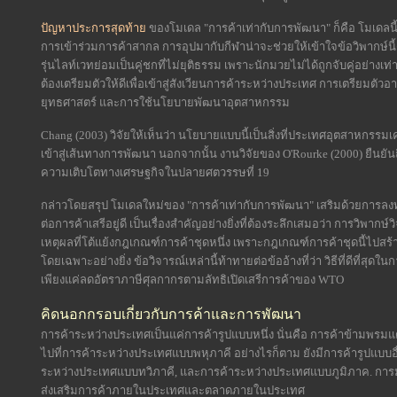
ปัญหาประการสุดท้าย
ของโมเดล "การค้าเท่ากับการพัฒนา" ก็คือ โมเด
การเข้าร่วมการค้าสากล การอุปมากับกีฬาน่าจะช่วยให้เข้าใจข้อวิพากษ์นี้ดี
รุ่นไลท์เวทย่อมเป็นคู่ชกที่ไม่ยุติธรรม เพราะนักมวยไม่ได้ถูกจับคู่อย่างเท
ต้องเตรียมตัวให้ดีเพื่อเข้าสู่สังเวียนการค้าระหว่างประเทศ การเตรียมต
ยุทธศาสตร์ และการใช้นโยบายพัฒนาอุตสาหกรรม
Chang (2003) วิจัยให้เห็นว่า นโยบายแบบนี้เป็นสิ่งที่ประเทศอุตสาหกรร
เข้าสู่เส้นทางการพัฒนา นอกจากนั้น งานวิจัยของ O'Rourke (2000) ยืนยั
ความเติบโตทางเศรษฐกิจในปลายศตวรรษที่ 19
กล่าวโดยสรุป โมเดลใหม่ของ "การค้าเท่ากับการพัฒนา" เสริมด้วยการลงทุน
ต่อการค้าเสรีอยู่ดี เป็นเรื่องสำคัญอย่างยิ่งที่ต้องระลึกเสมอว่า การวิพากษ์ว
เหตุผลที่โต้แย้งกฎเกณฑ์การค้าชุดหนึ่ง เพราะกฎเกณฑ์การค้าชุดนี้ไปสร
โดยเฉพาะอย่างยิ่ง ข้อวิจารณ์เหล่านี้ท้าทายต่อข้ออ้างที่ว่า วิธีที่ดีท
เพียงแค่ลดอัตราภาษีศุลกากรตามลัทธิเปิดเสรีการค้าของ WTO
คิดนอกกรอบเกี่ยวกับการค้าและการพัฒนา
การค้าระหว่างประเทศเป็นแค่การค้ารูปแบบหนึ่ง นั่นคือ การค้าข้ามพรมแด
ไปที่การค้าระหว่างประเทศแบบพหุภาคี อย่างไรก็ตาม ยังมีการค้ารูปแบบอื
ระหว่างประเทศแบบทวิภาคี, และการค้าระหว่างประเทศแบบภูมิภาค. การมองอ
ส่งเสริมการค้าภายในประเทศและตลาดภายในประเทศ