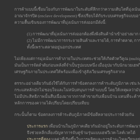
การค้าแบบนี้เชื่อมโยงกับการพัฒนาในระดับที่ลึกกว่าความเติบโตที่มุ่งเ
อาณาจักรปิด (enclave development) ซึ่งเปรียบได้กับระบบเศรษฐกิจแบบ
ความตื้นเขินของการพัฒนาที่มุ่งเน้นการส่งออกมีดังนี้:
(1) การพัฒนาที่มุ่งเน้นการส่งออกต้องพึ่งพิงสินค้านำเข้าอย่างมาก
(2) ไม่มีการพัฒนาการกระจายสินค้าและรายได้, การทำตลาด, การ
ทั้งนี้เพราะตลาดอยู่นอกประเทศ
ไม่เพียงแต่การมุ่งเน้นการค้าภายในประเทศจะช่วยให้เกิดตัวทวีคูณ (mult
มันเป็นการจัดลำดับก่อนหลังที่จำเป็นรูปแบบหนึ่ง เมื่ออุปมากับนักมวยเฮฟ
เศรษฐกิจภายในประเทศให้พร้อมเพื่อเข้าสู่สังเวียนเศรษฐกิจสากล
ตรรกะอย่างเดียวกันยังใช้ได้กับการทำข้อตกลงการค้าระดับภูมิภาค เช่น 
กระแสหลักมักไม่ชอบใจและไม่สนับสนุนการค้าแบบนี้ โดยให้เหตุผลว่ามันก่อ
ไม่มีประสิทธิภาพนั้นสืบเนื่องมาจากการค้าขายกับเพื่อนบ้าน แทนที่จะค้า
หลักการของความได้เปรียบโดยเปรียบเทียบ
กระนั้นก็ตาม ข้อตกลงการค้าระดับภูมิภาคมีข้อดีหลายประการด้วยกัน
ประการแรก
เพื่อนบ้านในภูมิภาคเดียวกันมักอยู่ในระดับการพัฒนาท
จึงช่วยหลีกเลี่ยงปัญหาการจับคู่ข้ามรุ่นแบบเฮฟวีเวท-ไลท์เวทได้
ประการที่สอง
มูลค่าที่เกิดขึ้นในการผลิตและการค้าจะไหลเวียนอยู