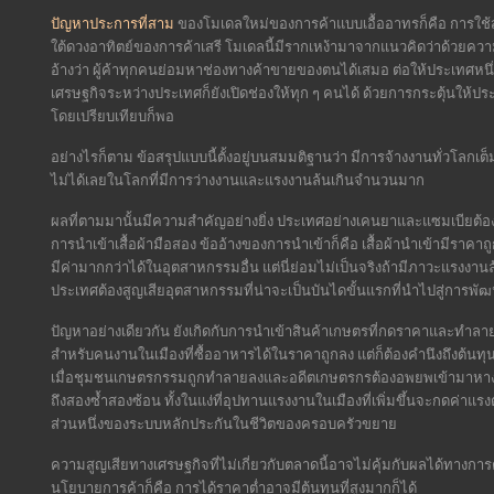
ปัญหาประการที่สาม
ของโมเดลใหม่ของการค้าแบบเอื้ออาทรก็คือ การใช้ส
ใต้ดวงอาทิตย์ของการค้าเสรี โมเดลนี้มีรากเหง้ามาจากแนวคิดว่าด้วยความไ
อ้างว่า ผู้ค้าทุกคนย่อมหาช่องทางค้าขายของตนได้เสมอ ต่อให้ประเทศหนึ่
เศรษฐกิจระหว่างประเทศก็ยังเปิดช่องให้ทุก ๆ คนได้ ด้วยการกระตุ้นให้ประเ
โดยเปรียบเทียบก็พอ
อย่างไรก็ตาม ข้อสรุปแบบนี้ตั้งอยู่บนสมมติฐานว่า มีการจ้างงานทั่วโลกเต
ไม่ได้เลยในโลกที่มีการว่างงานและแรงงานล้นเกินจำนวนมาก
ผลที่ตามมานั้นมีความสำคัญอย่างยิ่ง ประเทศอย่างเคนยาและแซมเบียต้อ
การนำเข้าเสื้อผ้ามือสอง ข้ออ้างของการนำเข้าก็คือ เสื้อผ้านำเข้ามีราค
มีค่ามากกว่าได้ในอุตสาหกรรมอื่น แต่นี่ย่อมไม่เป็นจริงถ้ามีภาวะแรงง
ประเทศต้องสูญเสียอุตสาหกรรมที่น่าจะเป็นบันไดขั้นแรกที่นำไปสู่การพ
ปัญหาอย่างเดียวกัน ยังเกิดกับการนำเข้าสินค้าเกษตรที่กดราคาและทำลายเกษต
สำหรับคนงานในเมืองที่ซื้ออาหารได้ในราคาถูกลง แต่ก็ต้องคำนึงถึง
เมื่อชุมชนเกษตรกรรมถูกทำลายลงและอดีตเกษตรกรต้องอพยพเข้ามาหางา
ถึงสองซ้ำสองซ้อน ทั้งในแง่ที่อุปทานแรงงานในเมืองที่เพิ่มขึ้นจะกดค่าแ
ส่วนหนึ่งของระบบหลักประกันในชีวิตของครอบครัวขยาย
ความสูญเสียทางเศรษฐกิจที่ไม่เกี่ยวกับตลาดนี้อาจไม่คุ้มกับผลได้ทางการ
นโยบายการค้าก็คือ การได้ราคาต่ำอาจมีต้นทุนที่สูงมากก็ได้