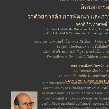
คิดนอกกร
ว่าด้วยการค้า การพัฒนา และ
ภัควดี วีระภาสพงษ์ 
"Thinking Outside the Box about Trade, Develop
(Silver City, NM & Washington, DC: Foreign Polic
หมายเหตุ : บทความชิ้นนี้นำเสนอเพื่อเป็นฐานคิดในการพ
ข้อมูลส่วนใหญ่ของบทความชิ้นนี้เป็นเรื่อ
แต่อย่างไรก็ตาม สาระสำคัญของงานชิ้นนี้สามารถ
ซึ่งขณะนี้ประเทศไทยกำลังเปิดให้มีการเจรจ
(บทความเพื่อประโยชน์ทาง
มหาวิทยาลัยเที่ยงคืน ลำดั
เผยแพร่บนเว็บไซต์นี้ครั้งแรกเมื่อวันท
(บทความทั้งหมดยาวประมาณ 17 ห
ปัญหาอย่างเดียวกัน ยังเกิดกับการนำเข้าสินค้าเ
เพื่อยังชีพ จริงอยู่ อาจมีข้อดีอยู่บ้างสำหรับคนงาน
ต้องคำนึงถึงต้นทุนของการล่มสลายทางสังคมขนา
เกษตรกรรมถูกทำลายลงและอดีตเกษตรกรต้องอพย
งานในเมืองจะต้องเสียเปรียบถึงสองซ้ำสองซ้อน ทั้งใ
จะกดค่าแรงต่ำลง และยังต้องสูญเสียโครงข่ายสัง