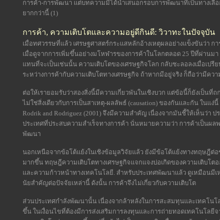
การค้า-การพัฒนา แต่บทความมิได้นำเสนอกรอบการพัฒนาที่เป็นทางเลือกอย
ยากกว่านี้ (1)
การค้า, ความเติบโตและความอยู่ดีกินดี: วิวาทะในปัจจุบัน
เมื่อทศวรรษที่แล้ว เศรษฐศาสตร์กระแสหลักอ้างเหตุผลอย่างแข็งขันว่า การค
เมื่อดูจากการเพิ่มขึ้นอย่างมโหฬารของการค้าในโลกตลอด 25 ปีที่ผ่านมา เ
แทนที่จะเป็นเช่นนั้น ความเติบโตของเศรษฐกิจโลก กลับชะลอลงเมื่อเปรียบเที
ระหว่างการค้ากับความเติบโตทางเศรษฐกิจ ถ้าหากมีอยู่จริง ก็ถือว่ามีควา
ต่อให้เรายอมรับว่าสองสิ่งนี้มีความเกี่ยวพันในเชิงบวก แต่ข้อนี้ก็ยังเป็นที่ถ
ไม่ใช่สิ่งเดียวกับการเป็นสาเหตุ-ผลลัพธ์ (causation) ของกันและกัน ในแง
Rodrik and Rodriguez (2001) จึงมีความสำคัญ เนื่องจากมันชี้ให้เห็นว่
ประเทศที่ประสบความสำเร็จทางการค้า นั่นหมายความว่า การค้าเป็นผล
พัฒนา
นอกเหนือจากข้อโต้แย้งในเชิงข้อมูลวิจัยแล้ว ยังมีข้อโต้แย้งทางทฤษฎีต่อข
มากขึ้น ทฤษฎีความเติบโตทางเศรษฐกิจแจกแจงบ่อเกิดของความเติบโตอ
และความก้าวหน้าทางเทคโนโลยี. สำหรับประเทศพัฒนาแล้ว ดูเหมือนมีเหต
นัยสำคัญต่อปัจจัยเหล่านี้ ดังนั้น การค้าจึงไม่เกี่ยวกับความเติบโต
ส่วนประเทศกำลังพัฒนานั้น เนื่องจากล้าหลังในการสะสมทุนและเทคโนโลย
ขึ้น ในเงื่อนไขที่ต้องมีการส่งเสริมการลงทุนและการถ่ายทอดเทคโนโลยีจา