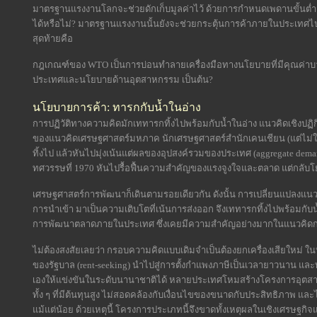
มาตรฐานแรงงานโลกจะช่วยดักเก็บมูลค่าไว้ ด้วยการกำหนดเพดานขั้นต่ำสุด
ได้หรือไม่? มาตรฐานแรงงานนั้นยังจะช่วยกระตุ้นการค้าภายในประเทศไป
สุดท้ายคือ
กฎเกณฑ์ของ WTO เป็นการบ่อนทำลายเครื่องมือทางนโยบายที่มีคุณค่าบางอย
ประเทศและนโยบายด้านอุตสาหกรรม เป็นต้น?
นโยบายการค้า: ทารกกับน้ำในอ่าง
การปฏิวัติทางความคิดมักเททารกทิ้งไปพร้อมกับน้ำในอ่าง แนวคิดเชิงปฏิกิริ
ของแนวคิดเศรษฐศาสตร์มหภาค นักเศรษฐศาสตร์สำนักเคนเชียน (แต่ไม่ใช่
ทิ้งไป แล้วหันไปมุ่งเน้นแต่ผลของอุปสงค์รวมของประเทศ (aggregate dema
ทศวรรษที่ 1970 หันไปรื้อฟื้นความสำคัญของแรงจูงใจและตลาด แต่กลับโยน
เศรษฐศาสตร์การพัฒนาก็เดินตามรอยเดียวกัน ดังนั้น การเปลี่ยนแปลงแ
การนำเข้า มาเป็นความเติบโตที่เน้นการส่งออก จึงเททารกทิ้งไปพร้อมกับ
การพัฒนาตลาดภายในประเทศ ซึ่งเคยมีความสำคัญอย่างมากในแนวคิดก
ไม่ต้องสงสัยเลยว่า กรอบความคิดแบบเดิมจำเป็นต้องยกเครื่องเสียใหม
ของรัฐบาล (rent-seeking) นำไปสู่การตั้งกำแพงภาษีเป็นเวลายาวนาน และท
เองให้แข่งขันในระดับนานาชาติได้ หลายประเทศโหมสร้างโครงการอุตสาห
ทั้ง ๆ ที่มีต้นทุนสูง ไม่สอดคล้องกับเงื่อนไขของขนาดกับประสิทธิภาพ แล
แม้แต่น้อย ด้วยเหตุนี้ โครงการประเภทนี้จึงขาดทั้งเหตุผลในเชิงเศรษฐกิจ