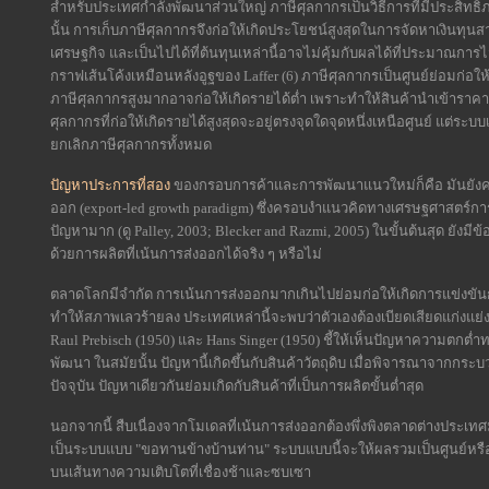
สำหรับประเทศกำลังพัฒนาส่วนใหญ่ ภาษีศุลกากรเป็นวิธีการที่มีประสิทธิภ
นั้น การเก็บภาษีศุลกากรจึงก่อให้เกิดประโยชน์สูงสุดในการจัดหาเงินทุนส
เศรษฐกิจ และเป็นไปได้ที่ต้นทุนเหล่านี้อาจไม่คุ้มกับผลได้ที่ประมาณการ
กราฟเส้นโค้งเหมือนหลังอูฐของ Laffer (6) ภาษีศุลกากรเป็นศูนย์ย่อมก่อใ
ภาษีศุลกากรสูงมากอาจก่อให้เกิดรายได้ต่ำ เพราะทำให้สินค้านำเข้าร
ศุลกากรที่ก่อให้เกิดรายได้สูงสุดจะอยู่ตรงจุดใดจุดหนึ่งเหนือศูนย์ แต่ระบบ
ยกเลิกภาษีศุลกากรทั้งหมด
ปัญหาประการที่สอง
ของกรอบการค้าและการพัฒนาแนวใหม่ก็คือ มันยังคง
ออก (export-led growth paradigm) ซึ่งครอบงำแนวคิดทางเศรษฐศาสตร์ก
ปัญหามาก (ดู Palley, 2003; Blecker and Razmi, 2005) ในขั้นต้นสุด ยัง
ด้วยการผลิตที่เน้นการส่งออกได้จริง ๆ หรือไม่
ตลาดโลกมีจำกัด การเน้นการส่งออกมากเกินไปย่อมก่อให้เกิดการแข่งขันกั
ทำให้สภาพเลวร้ายลง ประเทศเหล่านี้จะพบว่าตัวเองต้องเบียดเสียดแก่งแย่ง
Raul Prebisch (1950) และ Hans Singer (1950) ชี้ให้เห็นปัญหาความตก
พัฒนา ในสมัยนั้น ปัญหานี้เกิดขึ้นกับสินค้าวัตถุดิบ เมื่อพิจารณาจากกระบ
ปัจจุบัน ปัญหาเดียวกันย่อมเกิดกับสินค้าที่เป็นการผลิตขั้นต่ำสุด
นอกจากนี้ สืบเนื่องจากโมเดลที่เน้นการส่งออกต้องพึ่งพิงตลาดต่างปร
เป็นระบบแบบ "ขอทานข้างบ้านท่าน" ระบบแบบนี้จะให้ผลรวมเป็นศูนย์หรือ
บนเส้นทางความเติบโตที่เชื่องช้าและซบเซา