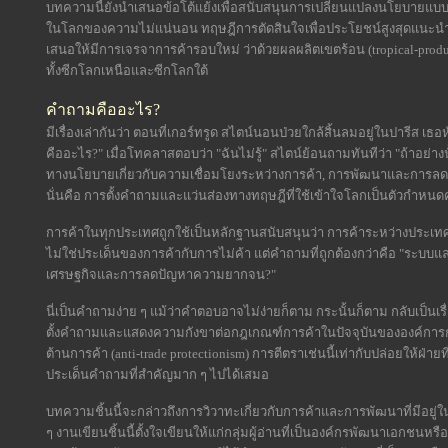
บทความนี้ยังนำเสนอข้อโต้แย้งเพื่อสนับสนุนการเปลี่ยนแปลงนโยบายแบบ
ในโลกของความไม่แน่นอน ทฤษฎีการตัดสินใจเพื่อประโยชน์สูงสุดแนะนำว่า
เสนอให้มีการเจรจาการค้ารอบใหม่ ว่าด้วยผลผลิตเขตร้อน (tropical-product
ทั้งซีกโลกเหนือและซีกโลกใต้
คำถามคืออะไร?
มีเรื่องเล่ากันว่า ตอนที่เกอร์ทรูด สไตน์นอนป่วยใกล้สิ้นลมอยู่ในปารีส
คืออะไร?" เมื่อโทคลาสตอบว่า "ฉันไม่รู้" สไตน์ย้อนถามทันทีว่า "ถ้าอย่
ทางนโยบายเกี่ยวกับความเชื่อมโยงระหว่างการค้า, การพัฒนาและการลด
นั่นคือ การตั้งคำถามและแว่นส่องทางทฤษฎีที่ใช้เข้าใจโลกเป็นตัวกำหนดค
การค้าในทุกประเทศถูกใช้เป็นหลักฐานสนับสนุนว่า การค้าระหว่างประเท
ไม่ใช่ประเด็นของการค้ากับการไม่ค้า แต่คำถามที่ถูกต้องกว่าคือ "ระบ
เศรษฐกิจและการลดปัญหาความยากจน?"
นี่เป็นคำถามง่าย ๆ แม้ว่าคำตอบอาจไม่ง่ายก็ตาม กระนั้นก็ตาม กลับเป็นเรื
ตั้งคำถามและแสดงความกังขาต่อกฎเกณฑ์การค้าในปัจจุบันขององค์การการค
ต้านการค้า (anti-trade protectionism) การตีตราเช่นนี้เท่ากับปล่อยให้ฝ่
ประเด็นคำถามที่สำคัญมาก ๆ ไปได้เสมอ
บทความชิ้นนี้จะกล่าวถึงการวิวาทะเกี่ยวกับการค้าและการพัฒนาที่มีอยู่ใน
ๆ งานเขียนชิ้นนี้ตั้งใจเขียนให้แก่กลุ่มผู้อ่านที่เป็นองค์กรพัฒนาเอกชนหร