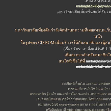
ให้ส่งไปที่ใหม่ค
midnight2545(at)yah
มหาวิทยาลัยเที่ยงคืนจะได้รับ
มหาวิทยาลัยเที่ยงคืนกำลังจัดทำบทความที่เผยแพร่บนเว็บไ
หน้า
ในรูปของ CD-ROM เพื่อบริการให้กับสมาชิกและผู้สน
(เริ่มปรับราคาตั้งแต่วันที่ 1
เพื่อสะดวกสำหรับสมาชิกใ
สนใจสั่งซื้อได้ที่
midnightuniv(a
midnight2545(at)yah
สมเกียรติ ตั้งนโม และคณาจารย์มหาว
(บรรณาธิการเว็บไซค์ มหาวิทยาล
หากสมาชิก ผู้สนใจ และองค์กรใด ประสงค์จะสนับสนุนการเผ
และสังคมไทยสามารถให้การสนับสนุนได้ที่บัญชีเงินฝาก
หมายเลขบัญชี
xxx-x-xxxxx-x
ธนาคารกรุงไทยฯ สำนัก
หรือติดต่อมาที่
midnightuniv(at)yahoo.com
หรื