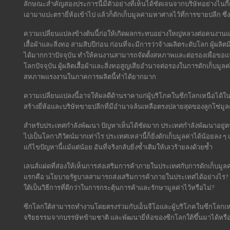
ลักษณะสำคัญสองประการนี้มีตัวอย่างที่เห็นได้ชัดเจนจากบริษัทอย่างไนกี้แ
เอามาแปะตรายี่ห้อเข้าไป แล้วก็ดักเก็บมูลค่ามหาศาลไว้ที่การขายปลีก ซึ
ความเปลี่ยนแปลงข้างต้นนี้ก่อให้เกิดผลกระทบอย่างใหญ่หลวงต่อคนงา
เสื้อผ้าและสิ่งทอ สามสิบปีก่อน ก่อนที่จะมีการว่าจ้างผลิตระดับโลก ผู้ผลิ
ได้มากกว่าปัจจุบัน ทำให้คนงานสามารถจัดตั้งสหภาพและต่อรองเพื่อขอแบ่
โลกปัจจุบัน ผู้ผลิตเสื้อผ้าและสิ่งทอสูญเสียอำนาจต่อรองในการดักเก็บมูลค่
สหภาพแรงงานในภาคการผลิตนี้ทำได้ยากมาก
ความเปลี่ยนแปลงนี้อาจให้ผลดีด้านราคาแก่ผู้บริโภคในซีกโลกเหนือได้ในระ
สร้างยี่ห้อและบริษัทขายปลีกที่มีอำนาจล้นเหลือตรงปลายสุดของลูกโซ่มูลค
สำหรับประเทศกำลังพัฒนา ปัญหาเห็นได้ชัดมาก ประเทศกำลังพัฒนาอยู่ตรงจุ
ไปเป็นโลกาภิวัตน์มากเท่าไร ประเทศเหล่านี้ก็ยิ่งดักเก็บมูลค่าได้น้อยลง 
แก้ไขปัญหานี้แม้แต่น้อย อันที่จริงกลับยิ่งซ้ำเติมให้เลวร้ายลงด้วยซ้ำ
เลนส์แฝดที่ส่องให้เห็นการส่งเสริมการค้าภายในประเทศกับการดักเก็บมูลค
แรกคือ นโยบายรัฐบาลสามารถส่งเสริมการค้าภายในประเทศได้อย่างไร? ข
ใต้เป็นวิธีการที่ดีกว่าในการกระตุ้นการค้าและรักษามูลค่าไว้หรือไม่?
ซีกโลกใต้สามารถทำงานโดยตรงร่วมกับเอ็นจีโอและผู้บริโภคในซีกโลกเหนื
จริยธรรมจากบรรษัทข้ามชาติ และพัฒนายี่ห้อของซีกโลกใต้ขึ้นมาได้หรือ