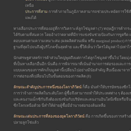
เหนือ
ประการที่สาม
การค้าภายในภูมิภาคสามารถช่วยประหยัดการใช้สำร
แพงได้
ทางเลือกประการที่สองอยู่ที่การวิเคราะห์ลูกโซ่มูลค่า (7) ทฤษฎีการค้า
ได้รับตามที่สมควร โดยอ้างว่าตลาดที่มีการแข่งขันช่วยป้องกันการขูดรีด 
ตอบแทนตามความเหมาะสม (ผลผลิตส่วนเพิ่ม หรือ marginal product) การวิ
ฐานที่สุดไปจนถึงผู้บริโภคขั้นสุดท้าย และชี้ให้เห็นว่าใครได้มูลค่าไปเท่า
นักเศรษฐศาสตร์การค้าส่วนใหญ่พูดถึงแต่การไต่ลูกโซ่มูลค่าขึ้นไป โดยมุ่งเน
ที่เป็นทางเลือกอื่นอีก นั่นคือ การพิจารณาที่เน้นอำนาจการต่อรองและการดัก
แบบแผนของการดักเก็บมูลค่านี้เปลี่ยนไปอย่างมีนัยสำคัญ สืบเนื่องมาจากโ
การต่อรองที่เปลี่ยนไปในขั้นตอนของการผลิต (8)
ลักษณะสำคัญประการหนึ่งของโลกาภิวัตน์
ก็คือ มันทำให้บรรษัทของซี
การว่าจ้างการผลิตในระดับโลก ผู้ซื้อจึงสามารถทำให้ประเทศต่าง ๆ ต้องแข่งขั
และคนงานเม็กซิกันจึงต้องแข่งขันกับบริษัทและคนงานอินโดนีเซียหรือจีน 
ซีกโลกเหนือด้วย นี่ทำให้ฝ่ายผู้ซื้อมีอำนาจต่อรองล้นเหลือ
ลักษณะเด่นประการที่สองของยุคโลกาภิวัตน
์ คือ การเกิดขึ้นของการสร้างย
ปลายลูกโซ่แล้ว