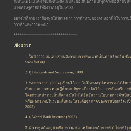
สิ่งหนึ่งเพื่อให้ได้มาซึ่งสิ่งหนึ่งสิ่งใด และข้อเสนอภายในทุกครั้งต้องเกิด
ทางเศรษฐศาสตร์ที่ฝังรากอยู่ใน WTO
อย่างไรก็ตาม เราต้องพูดให้ชัดเจนว่า การท้าทายของคนนอกนี้มิใช่การปฏิเ
การค้าและการพัฒนา
+++++++++++++++++++++++++++++++
เชิงอรรถ
1. ในปี 2002 ผมเคยเขียนถึงกรอบการพัฒนาที่เป็นทางเลือกอื่น ซึ
www.fpif.org.
2. ดู Bhagwati and Srinivassan, 1999.
3. Winters et al. (2004) เขียนไว้ว่า: "ไม่มีทางสรุปเหมารวมได้ง่าย
กับความยากจน ทฤษฎีตั้งสมมติฐานเบื้องต้นไว้ว่า การเปิดเสร
โดยถ้วนหน้า กระนั้นก็ตาม มันไม่ได้ยืนยันว่า นโยบายการค้าเป
หรือผลกระทบในระยะสั้นและในระดับจุลภาคของการเปิดเสรีจะเป
2005).
4. ดู World Bank Institute (2003).
5. มีการพูดกันอยู่บ้างถึง "ความช่วยเหลือแลกกับการค้า" โดยที่