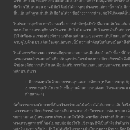
ความเติบโตพุ่งทะยานขึ้น แต่นี่กลับไม่เป็นความจริง เมื่อดูจากอัตราส่วนเป
ซีกโลกใต้. แน่นอน อาจมีข้อโต้แย้งได้ว่า ทุกอย่างอาจแย่กว่านี้หากไม่มีการ
ขึ้น เป็นหลักฐานชั้นต้นที่เชื่อถือได้ว่า ข้ออ้างว่าการค้าจะก่อให้เกิดผลดีนั้
ในประการสุดท้าย การวิวาทะเรื่องการค้ามักพุ่งเป้าไปที่ความเติบโต แต่ความอ
ของนโยบายเศรษฐกิจ หาใช่ความเติบโตไม่ ความเติบโตอาจจำเป็นต่อการเพิ่
ยังไม่เพียงพอ เรายังต้องพิจารณาถึงคุณลักษณะของความเติบโตและหลักป
ควบคู่ไปด้วย ประเด็นเรื่องคุณลักษณะนี้มีความสำคัญเป็นพิเศษเมื่อ
ในเมื่อการพัฒนาและการลดปัญหาความยากจนมีแต่จะล้าหลัง ทั้ง ๆ ที่มีกา
เศรษฐศาสตร์กระแสหลักเกี่ยวกับคุณประโยชน์ของการเปิดเสรีการค้า จึงมีกา
ค้ายังคงดีต่อการเติบโต แต่เพื่อส่งเสริมการพัฒนาและลดปัญหาความยากจ
หลักประกันว่า
1. มีการลงทุนในด้านสาธารณสุขและการศึกษา (ทรัพยากรมนุษย์)
2. การลงทุนในโครงสร้างพื้นฐานด้านการขนส่งและโทรคมนาคม เพื
ทำตลาด (4)
นี่เป็นวาระทางนโยบายที่เปิดกว้างกว่าและโน้มน้าวใจได้มากกว่าเดิมก็จริง
เอาวาระการเปิดเสรีการค้าแบบเดิม มาผนวกเข้ากับวาระการพัฒนาแบบเดิม แล
พยายามกอบกู้เศรษฐศาสตร์กระแสหลักให้พ้นจากข้อกล่าวอ้างที่เกินความจร
ทางเศรษฐศาสตร์นี้ก็ยังไม่ตอบข้อข้องใจในเชิงทฤษฎีที่เป็นหัวใจสำคัญว่า
หลักใน WTO หรือไม่ เป็นไปได้หรือไม่ว่าอาจมีนโยบายการค้าทางเลือกอื่