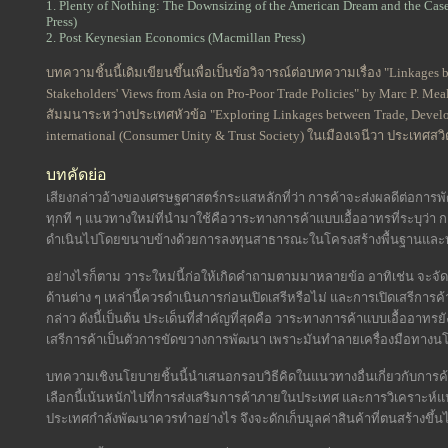
1. Plenty of Nothing: The Downsizing of the American Dream and the Case
Press)
2. Post Keynesian Economics (Macmillan Press)
บทความชิ้นนี้เดิมเขียนขึ้นเพื่อเป็นข้อวิจารณ์ต่อบทความเรื่อง "Linkages
Stakeholders' Views from Asia on Pro-Poor Trade Policies" by Marc P. Me
สัมมนาระหว่างประเทศหัวข้อ "Exploring Linkages between Trade, Develo
international (Consumer Unity & Trust Society) ในเมืองเจนีวา ประเทศสวิ
บทคัดย่อ
เสียงกล่าวอ้างของเศรษฐศาสตร์กระแสหลักที่ว่า การค้าจะส่งผลดีต่อก
ทุกที ๆ แนวทางใหม่ที่นำมาใช้คือวาระทางการค้าแบบเอื้ออาทรที่ระบุว่า
ดำเนินไปโดยขนาบข้างด้วยการลงทุนสาธารณะในโครงสร้างพื้นฐานและท
อย่างไรก็ตาม วาระใหม่นี้ก่อให้เกิดคำถามตามมาหลายข้อ อาทิเช่น จะ
ด้านต่าง ๆ เหล่านี้ควรดำเนินการก่อนเปิดเสรีหรือไม่ และการเปิดเสรีกา
กล่าว ดังนี้เป็นต้น ประเด็นที่สำคัญที่สุดคือ วาระทางการค้าแบบเอื้ออาทรย
เสรีการค้าเป็นตัวการขัดขวางการพัฒนา เพราะมันทำลายเครื่องมือทางน
บทความเชิงนโยบายชิ้นนี้นำเสนอกรอบวิธีคิดในแนวทางอื่นเกี่ยวกับ
เลือกนี้เน้นหนักไปที่การส่งเสริมการค้าภายในประเทศ และการวิเคราะห์แนวค
ประเทศกำลังพัฒนาควรทำอย่างไร จึงจะดักเก็บมูลค่าสินค้าที่ตนสร้างขึ้น