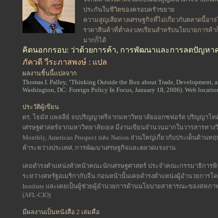
ประกันในชีวิตของครอบครัวขยาย
ความสูญเสียทางเศรษฐกิจที่ไม่เกี่ยวกับตลาดนี้อาจ
ราคาสินค้าที่ต่ำลง บทเรียนสำหรับนโยบายการค้าก็
มากก็ได้
คิดนอกกรอบ: ว่าด้วยการค้า, การพัฒนาและการลดปัญห
ภัควดี วีระภาสพงษ์ : แปล
ผลงานชิ้นนี้แปลจาก
Thomas I. Palley, "Thinking Outside the Box about Trade, Development, a
Washington, DC: Foreign Policy In Focus, January 18, 2006). Web location:
ประวัติผู้เขียน
ดร. โธมัส แพลลีย์ จบปริญญาตรีจากมหาวิทยาลัยออกซฟอร์ด ปริญญาโท
เศรษฐศาสตร์จากมหาวิทยาลัยเยล มีงานเขียนจำนวนมากในวารสารทางวิชา
Monthly, American Prospect และ Nation ส่วนใหญ่เกี่ยวกับประเด็นด้
ค้าระหว่างประเทศ, การพัฒนาเศรษฐกิจและตลาดแรงงาน
เคยดำรงตำแหน่งหัวหน้าคณะนักเศรษฐศาสตร์ ประจำคณะกรรมาธิการพิจ
ระหว่างสหรัฐอเมริกากับจีน ก่อนหน้านั้นเคยดำรงตำแหน่งผู้อำนวยการโคร
Institute และเคยเป็นผู้ช่วยผู้อำนวยการด้านนโยบายสาธารณะของสหภ
(AFL-CIO)
มีผลงานเป็นหนังสือ 2 เล่มคือ