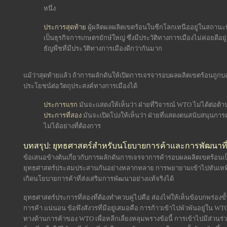
หนึ่ง
ประการสุดท้าย
ผู้ผลิตผลผลิตเขตร้อนในซีกโลกเหนืออยู่ในสถานะที่
เป็นธุรกิจการเกษตรยักษ์ใหญ่ ซึ่งมีประวัติทางการเมืองไม่ค่อยดีอ
ธัญพืชที่มีประวัติทางการเมืองดีกว่ากันมาก
แม้ว่าสุดท้ายแล้ว ถ้าการผลักดันให้เปิดการเจรจารอบผลผลิตเขตร้อนถูกบอ
ประโยชน์ต่อวัตถุประสงค์ทางการเมืองได้
ประการแรก
มันจะแสดงให้เห็นว่า ฝ่ายที่วิจารณ์ WTO ไม่ได้ต่อต้
ประการที่สอง
มันจะเปิดโปงให้เห็นว่า ฝ่ายที่แสดงตนสนับสนุนการค้า
ไม่ได้อย่างที่ต้องการ
บทสรุป: ยุทธศาสตร์สำหรับนโยบายการค้าและการพัฒนาที่
ข้อเสนอข้างต้นเกี่ยวกับการผลักดันการเจรจาการค้ารอบผลผลิตเขตร้อนเป็น
ยุทธศาสตร์ประสมประสานกันอย่างหลากหลาย การพยายามเข้าไปหันเหทิ
เกิดนโยบายการค้าที่ส่งเสริมการพัฒนาอย่างแท้จริงได้
ยุทธศาสตร์ประการที่สองที่ต้องทำควบคู่ไปคือ ส่องไฟให้เห็นข้อบกพร่อ
การค้า แน่นอน ข้อพึงสังวรที่มีอยู่เสมอคือ การก้าวเข้าไปพัวพันอยู่
ทางด้านการค้าของ WTO เพื่อหลีกเลี่ยงหลุมพรางข้อนี้ การเข้าไปมีส่วนร