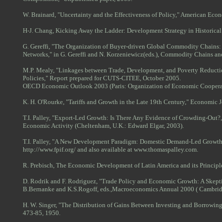
W. Brainard, "Uncertainty and the Effectiveness of Policy," American Eco
H-J. Chang, Kicking Away the Ladder: Development Strategy in Historical
G. Gereffi, "The Organization of Buyer-driven Global Commodity Chains:
Networks," in G. Gereffi and N. Korzeniewicz(eds.), Commodity Chains and
M.P. Mealy, "Linkages between Trade, Development, and Poverty Reductio
Policies," Report prepared for CUTS-CITEE, October 2005.
OECD Economic Outlook 2003 (Paris: Organization of Economic Coopera
K. H. O'Rourke, "Tariffs and Growth in the Late 19th Century," Economic Jo
T.I. Palley, "Export-Led Growth: Is There Any Evidence of Crowding-Out?," 
Economic Activity (Cheltenham, U.K.: Edward Elgar, 2003).
T.I. Palley, "A New Development Paradigm: Domestic Demand-Led Growth,"
http://www.fpif.org/ and also available at www.thomaspalley.com.
R. Prebisch, The Economic Development of Latin America and its Princi
D. Rodrik and F. Rodriguez, "Trade Policy and Economic Growth: A Skeptic
B.Bernanke and K.S.Rogoff, eds.,Macroeconomics Annual 2000 ( Cambrid
H. W. Singer, "The Distribution of Gains Between Investing and Borrowin
473-85, 1950.