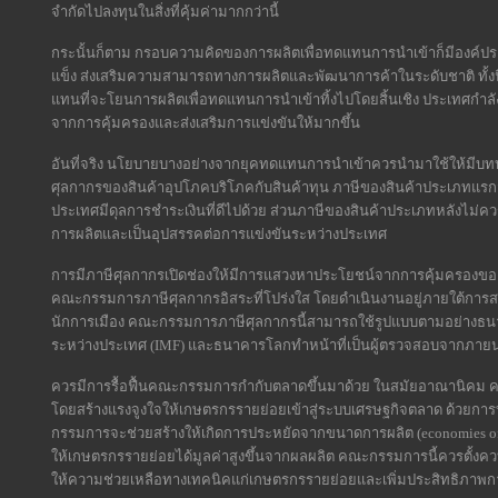
จำกัดไปลงทุนในสิ่งที่คุ้มค่ามากกว่านี้
กระนั้นก็ตาม กรอบความคิดของการผลิตเพื่อทดแทนการนำเข้าก็มีองค์ประ
แข็ง ส่งเสริมความสามารถทางการผลิตและพัฒนาการค้าในระดับชาติ ทั้
แทนที่จะโยนการผลิตเพื่อทดแทนการนำเข้าทิ้งไปโดยสิ้นเชิง ประเทศก
จากการคุ้มครองและส่งเสริมการแข่งขันให้มากขึ้น
อันที่จริง นโยบายบางอย่างจากยุคทดแทนการนำเข้าควรนำมาใช้ให้มีบทบ
ศุลกากรของสินค้าอุปโภคบริโภคกับสินค้าทุน ภาษีของสินค้าประเภทแรกสา
ประเทศมีดุลการชำระเงินที่ดีไปด้วย ส่วนภาษีของสินค้าประเภทหลังไม่ควร
การผลิตและเป็นอุปสรรคต่อการแข่งขันระหว่างประเทศ
การมีภาษีศุลกากรเปิดช่องให้มีการแสวงหาประโยชน์จากการคุ้มครองของรัฐ 
คณะกรรมการภาษีศุลกากรอิสระที่โปร่งใส โดยดำเนินงานอยู่ภายใต้
นักการเมือง คณะกรรมการภาษีศุลกากรนี้สามารถใช้รูปแบบตามอย่างธนาค
ระหว่างประเทศ (IMF) และธนาคารโลกทำหน้าที่เป็นผู้ตรวจสอบจากภาย
ควรมีการรื้อฟื้นคณะกรรมการกำกับตลาดขึ้นมาด้วย ในสมัยอาณานิคม ค
โดยสร้างแรงจูงใจให้เกษตรกรรายย่อยเข้าสู่ระบบเศรษฐกิจตลาด ด้วยกา
กรรมการจะช่วยสร้างให้เกิดการประหยัดจากขนาดการผลิต (economies of 
ให้เกษตรกรรายย่อยได้มูลค่าสูงขึ้นจากผลผลิต คณะกรรมการนี้ควรตั้งคว
ให้ความช่วยเหลือทางเทคนิคแก่เกษตรกรรายย่อยและเพิ่มประสิทธิภาพก