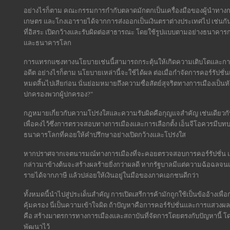
อย่างไรก็ตาม คณะกรรมการกำกับตลาดมักตกเป็นเครื่องมือของผู้นำทางกา
เกษตร และโกงเอารายได้จากการส่งออกเป็นเงินตราต่างประเทศไป เช่นกั
ที่อิสระ เปิดกว้างและรับผิดต่อสาธารณะ โดยใช้รูปแบบตามอย่างธนาค
และธนาคารโลก
การแทรกแซงทางนโยบายเช่นนี้สามารถกระตุ้นให้เกิดความเติบโตและการพั
อดีต อย่างไรก็ตาม นโยบายเหล่านี้จะใช้ได้ผล ต่อเมื่อกำจัดการคอร์รั
หมดสิ้นไปเสียก่อน นั่นย่อมหมายถึงความซื่อสัตย์สุจริตทางการเมืองเป็น
ปกครองพวกผู้ปกครอง?"
กฎหมายเกี่ยวกับความโปร่งใสและความรับผิดคือกุญแจสำคัญ เช่นเดียว
เพื่อคงไว้ซึ่งการตรวจสอบทางการเมืองและการเลือกตั้ง เอ็นจีโอควรมีบท
ธนาคารโลกที่คอยให้คำปรึกษาอย่างเปิดกว้างและโปร่งใส
หากปราศจากเจตนารมณ์ทางการเมืองที่จะคอยตรวจสอบการคอร์รัปชั่น 
กล่าวมาข้างต้นจะสร้างผลร้ายยิ่งกว่าผลดี หากรัฐบาลมีแต่ความฉ้อฉลจน
รายได้จากภาษี แล้วปล่อยให้เงินอยู่ในมือของภาคเอกชนดีกว่า
ทั้งหมดนี้นำไปสู่ประเด็นสำคัญ การเปิดเสรีการค้ามักถูกใช้เป็นข้ออ้าง
คุ้มครอง นี่เป็นความเข้าใจผิด ถ้าปัญหาคือการคอร์รัปชั่นและการแสวงผ
คือ สร้างมาตรการทางการเมืองและสถาบันที่จัดการโดยตรงกับปัญหานี้ โ
พัฒนาไว้