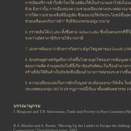
การเปิดเสรีการค้าในซีกโลกใต้ แต่ต้องให้เป็นจำนวนเท่าไรยังไม่
ด้วย ยิ่งกว่านั้น การเมืองของความช่วยเหลือแก่ต่างประเทศอาจอา
การให้ความช่วยเหลือที่มีอยู่เดิม ซึ่งย่อมก่อให้เกิดประโยชน์ขั้นส
ช่วยเหลือแลกกับการค้า" จึงมีข้อบกพร่องอยู่มากมาย
6. กราฟเส้นโค้ง Laffer ตั้งชื่อตาม Arthur Laffer ซึ่งเป็นคนแรกที่
ระหว่างอัตราภาษีกับรายได้จากภาษี
7. เอกสารสัมมนาว่าด้วยการวิเคราะห์ลูกโซ่มูลค่าของ Gereffi (199
8. นักเศรษฐศาสตร์พูดถึงการไต่ขึ้นไปตามลูกโซ่ของการเพิ่มมูลค่าสิ
ตอนการผลิต ส่วนจุดเน้นในที่นี้เกี่ยวข้องกับทัศนะในเรื่องอำนาจ
สร้างยี่ห้อให้สินค้าเป็นปัจจัยที่เปลี่ยนอำนาจการต่อรองระหว่างขั
9. ความเปลี่ยนแปลงในการดักเก็บมูลค่าสะท้อนออกมาให้เห็น ในส่
ประเทศของกลุ่ม OECD ปรากฏการณ์นี้เริ่มมาตั้งแต่ต้นทศวรรษ 198
บรรณานุกรม
J. Bhagwati and T.N. Srinivassan, Trade and Poverty in Poor Countries (N
R.A. Blecker and A. Razmi, "Moving Up the Ladder to Escape the Adding-
Composition," Unpublished paper, 2005.