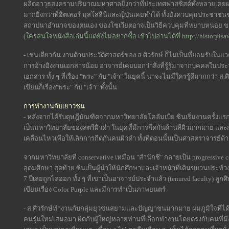
ผลิตอาวุธสงครามปริมาณมหาศาลยิ่งกว่าที่ประเทศฟาสซิสต์ทั้งหลายเค
มากยิ่งกว่าที่ฮิตเลอร์ มุสโสลินีและญี่ปุ่นเคยทำได้ ทั้งยังควบคุมประชาช
สถาปนาอำนาจของตนเอง ของโซเวียตอาจเป็นวิธีควบคุมที่หยาบหน่อย ขอ
(ใครสนใจหนังสือเล่มนี้แต่ยังไม่อยากซื้อ เข้าไปอ่านได้ที่ http://historyi
- เช่นเดียวกัน งานด้านประวัติศาสตร์ของ ส.ศิวรักษ์ ก็ไม่เป็นที่ยอมรับใ
การอ้างอิงงานเอกสารน้อย อาจารย์เคยบอกว่าสิ่งที่รู้รู้มาจากบุคคลในประว
เอกสาร ทั้ง ๆ ที่เรื่อง "พระ" กับ "เจ้า" ในยุคนี้ น่าจะไม่มีใครรู้ดีมากกว่า ส.ศ
เขียนก็เรื่อง"พระ" กับ "เจ้า" ทั้งนั้น
การทำงานกับเยาวชน
- หลังจากได้รับดุษฎีบัณฑิตจากมหาวิทยาลัยโคลัมเบีย ซินเริ่มงานครั้งแร
เป็นมหาวิทยาลัยของสตรีผิวดำ ในยุคที่มีการกีดกันด้านสีผิวมากมาย และ
เคลื่อนไหวเพื่อให้เลิกการกีดกันคนผิวดำ ทั้งที่ตอนนั้นเป็นศาสตราจารย์ด้
จากมหาวิทยาลัยที่ conservative เหมือน "สำนักชี" กลายเป็น progressive c
อุดมศึกษา สุดท้าย ซินเป็นผู้นำให้นักศึกษาและเจ้าหน้าที่เดินขบวนประ
7 ปีเลยถูกไล่ออก ทั้ง ๆ ที่เขาเป็นอาจารย์ประจำแล้ว (tenured faculty) ลูก
เขียนเรื่อง Color Purple และมีการทำเป็นภาพยนตร์
- ส.ศิวรักษ์ทำงานกับกลุ่มยุวชนสยามและปัญญาชนมากมาย ผมภูมิใจที่ไ
คนรุ่นใหม่เสมอมา ผิดกับผู้ใหญ่หลายท่านที่เลือกทำงานโดยตรงกับคนที่ม