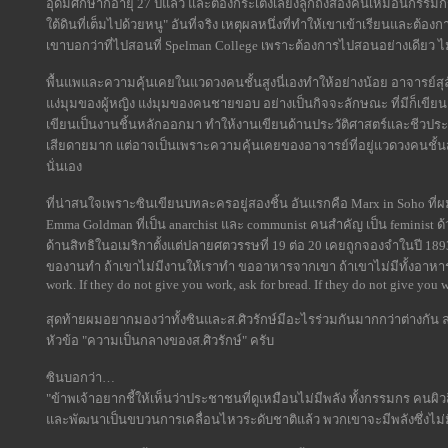
อุดมศึกษาก็อายุ 27 ปีแล้ว และต้องกระเตงเลี้ยงลูกถึงสองคนเหมือนกรร
ใต้ดินที่เต็มไปด้วยหนู" อันที่จริง เหตุผลหนึ่งที่ทำให้เขาเข้าเรียนและต
เขาบอกว่าที่ไปสอนที่ Spelman College เพราะต้องการไปสอนอย่างเดียว ไม่
พื้นแพและความคุ้นเคยในแวดวงคนชั้นสูงนี่เองทำให้อย่างน้อย อาจารย์สุ
แง่มุมของผู้หญิง แง่มุมของคนชายขอบ อย่างเป็นกิจจะลักษณะ ที่มีก็เขียนเ
เขียนเป็นงานชิ้นหลักออกมา ทำให้งานเขียนด้านประวัติศาสตร์และชีวประว
เสียดายมาก แต่อาจเป็นเพราะความคุ้นเคยของอาจารย์ที่อยู่แวดวงคนชั้
นั่นเอง
ที่น่าสนใจเพราะซินเขียนบทละครอยู่สองชิ้น อันแรกคือ Marx in Soho ที่ผม
Emma Goldman ที่เป็น anarchist และ communist คนสำคัญ เป็น feminist
ด้านสิทธิในอเมริกาตั้งแต่ปลายศตวรรษที่ 19 ต่อ 20 เคยถูกจองจำในปี 18
ของานทำ ถ้าเขาไม่มีงานให้เราทำ ขออาหารจากเขา ถ้าเขาไม่มีทั้งอาหา
work. If they do not give you work, ask for bread. If they do not give you w
สุดท้ายผมอยากมองว่าทั้งซินและส.ศิวรักษ์มีอะไรร่วมกันมากกว่าต่างกัน 
หัวข้อ "ความเป็นกลางของส.ศิวรักษ์" ครับ
ซินบอกว่า…
"ข้าพเจ้าอยากชี้ให้เห็นว่าประชาชนที่ดูเหมือนไม่มีพลัง ทั้งกรรมกร คนผิวสี 
และพัฒนาเป็นขบวนการเคลื่อนไหวระดับชาติแล้ว พวกเขาจะมีพลังซึ่งไม