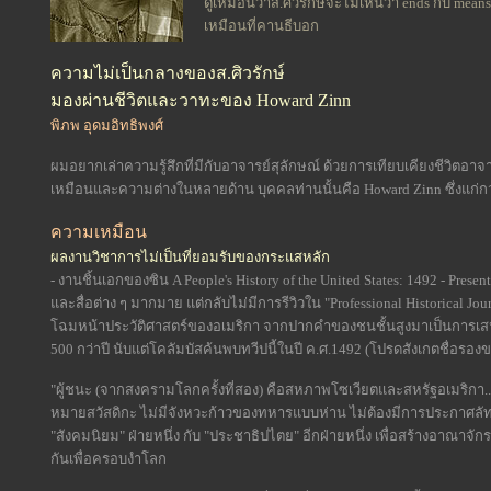
ดูเหมือนว่าส.ศิวรักษ์จะไม่เห็นว่า ends กับ mean
เหมือนที่คานธีบอก
ความไม่เป็นกลางของส.ศิวรักษ์
มองผ่านชีวิตและวาทะของ Howard Zinn
พิภพ อุดมอิทธิพงศ์
ผมอยากเล่าความรู้สึกที่มีกับอาจารย์สุลักษณ์ ด้วยการเทียบเคียงชีวิตอาจา
เหมือนและความต่างในหลายด้าน บุคคลท่านนั้นคือ Howard Zinn ซึ่งแก่กว่
ความเหมือน
ผลงานวิชาการไม่เป็นที่ยอมรับของกระแสหลัก
- งานชิ้นเอกของซิน A People's History of the United States: 1492 - Prese
และสื่อต่าง ๆ มากมาย แต่กลับไม่มีการรีวิวใน "Professional Historical Jou
โฉมหน้าประวัติศาสตร์ของอเมริกา จากปากคำของชนชั้นสูงมาเป็นการเสน
500 กว่าปี นับแต่โคลัมบัสค้นพบทวีปนี้ในปี ค.ศ.1492 (โปรดสังเกตชื่อรอ
"ผู้ชนะ (จากสงครามโลกครั้งที่สอง) คือสหภาพโซเวียตและสหรัฐอเมริกา...ท
หมายสวัสดิกะ ไม่มีจังหวะก้าวของทหารแบบห่าน ไม่ต้องมีการประกาศลัทธิ
"สังคมนิยม" ฝ่ายหนึ่ง กับ "ประชาธิปไตย" อีกฝ่ายหนึ่ง เพื่อสร้างอาณาจ
กันเพื่อครอบงำโลก