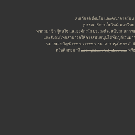
สมเกียรติ ตั้งนโม และคณาจารย์มหาว
(บรรณาธิการเว็ปไซค์ มหาวิทยาล
หากสมาชิก ผู้สนใจ และองค์กรใด ประสงค์จะสนับสนุนการเผ
และสังคมไทยสามารถให้การสนับสนุนได้ที่บัญชีเงินฝาก
หมายเลขบัญชี
xxx-x-xxxxx-x
ธนาคารกรุงไทยฯ สำนัก
หรือติดต่อมาที่
midnightuniv(at)yahoo.com
หรื