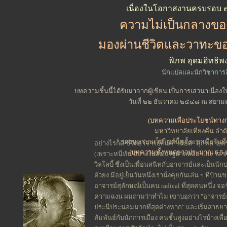
เนื่องในโอกาสงานครบรอบ ๗๒ 
ความไม่เป็นกลางของ 
มองผ่านชีวิตและวาทะขอ
พิภพ อุดมอิทธิพง
นักแปลและนักวิชาการ
บทความชิ้นนี้ได้รับมาจากผู้เขียน เป็นการเสวนาเนื่อ
วันที่ ๒๒ ธันวาคม ๒๕๔๘ ณ สยาม
(บทความเพื่อประโยชน์ทาง
มหาวิทยาลัยเที่ยงคืน ลำดั
เผยแพร่บนเว็ปไซต์นี้ครั้งแรกเมื่อวั
อย่างไรก็ดี ชีวิตอาจารย์ก็แค่ "เฉียด" คุกหลายค
(บทความทั้งหมดยาวประมาณ 6.5 
(เพราะหนีทัน อย่างในสมัยรัฐบาลหอย และ รสช
วิลโลบี้ ซึ่งเป็นเพื่อนสนิทกับอาจารย์และเป็นนัก
ตัวยง มีอยู่เย็นวันหนึ่งเรานั่งคุยกันเล่น ๆ ที่บ้
อาจารย์สุลักษณ์เป็นคน radical ที่สุดคนหนึ่ง 
ความฉงน ผมถามว่าทำไม เขาบอกว่า "อาจารย์สุ
ประนีประนอมมากที่สุดต่างหาก"
และเริ่มสาธยา
สัมพันธ์กับนักการเมือง คนชั้นสูงอย่างไรบ้างเพื่