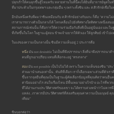
ปลุกเร้าให้คนลุกขึ้นสู้ไหมครับ หลายท่านในที่นี้คงได้ยินที่อาจารย์พูดใ
ที่มาประท้วงในกรุงเทพฯ และกลุ่มอื่น ๆ เพราะทั้งซิน และ ส.ศิวรักษ์เชื่อใ
อีกอันหนึ่งครับที่ผมว่าซินเหมือนกับ ส.ศิวรักษ์อย่างกับแกะ ก็คือ "ความไม่
เราสามารถวางตัวเป็นกลางได้ โลกเคลื่อนไปยังทิศทางใดทิศทางหนึ่งเสมอ 
สถานการณ์เช่นนั้น ก็คือการให้ความร่วมมือกับสิ่งที่เป็นอยู่นั่นเอง และใน
ที่เกิดขึ้นในโลก ในฐานะผู้สอน ข้าพเจ้าอยากให้ตัวเอง ให้ลูกศิษย์ เข้าไปแ
ในแง่ของความเป็นกลางนั้น ซินมีความเห็นอยู่ 2 ประการคือ
หนึ่ง
มัน not desirable ไม่เป็นที่พึงปรารถนา สิ่งที่น่าพึงปรารถนา
คนที่ถูกเอาเปรียบ แทนที่เลือกจะอยู่ "ตรงกลาง"
สอง
มัน not possible เป็นไปไม่ได้ เพราะในความเห็นของซิน "ประ
ส่วนมานำเสนอเท่านั้น...ทันทีที่เลือก เราก็เลือกเฉพาะส่วนที่ตัวเราค
ขึ้นจากจุดยืนที่คุณเป็นในฐานะผู้คัดเลือกข้อมูลที่คุณคิดว่าคนอื่
ค่านิยมอย่างไร สนใจเรื่องไหน มีพื้นเพมาอย่างไรบ้าง อะไรที่พว
ที่ได้อ่านงานประวัติศาสตร์ของเขา จะได้ทราบล่วงหน้าว่าไม่ควรพึ่
แหล่ง...เราควรมีประวัติศาสตร์ที่ส่งเสริมคุณค่าความเป็นมนุษย์ ค
เทียม"
ซินบอกต่อว่า