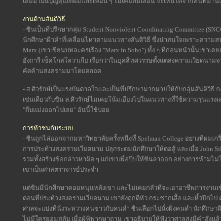
เสมอ เป็นบุญคุณที่ผมและเพื่อน ๆ ไม่เคยลืมเลือน จะเห็นได้จากคนที่มานั่ง
งานด้านสันติวิธี
- ซินเป็นที่ปรึกษากลุ่ม Student Nonviolent Coordinating Committee (SNCC
นักศึกษาผิวดำที่เคลื่อนไหวตามแนวทางสันติวิธี ซึ่งน่าสนใจเพราะความสนใจ
Marx (เขาเขียนบทละครเรื่อง "Marx in Soho") ทั้ง ๆ ที่ก่อนหน้านั้นเขาเคยเป
ฮังการี เช็คโกสโลวาเกีย เรียกว่าในยุคสี่ทศวรรษตั้งแต่สงครามเวียดนามจ
คัดค้านสงครามมาโดยตลอด
- ส.ศิวรักษ์เป็นแรงบันดาลใจและเป็นที่ปรึกษามากมายให้กับกลุ่มสันติวิธี
เช่นเดียวกับซิน ส.ศิวรักษ์ไม่เคยโน้มเอียงไปในแนวทางที่ใช้ความรุนแรงเ
"ถีบแม่งออกไปเลย" อันนี้ใช้บ่อย
การท้าชนกับระบบ
- ซินถูกไล่ออกจากมหาวิทยาลัยครั้งหนึ่งที่ Spelman College อย่างที่ผมเกริ่น
การประท้วงสงครามเวียดนาม ปลุกระดมนักศึกษาให้ต่อสู้ และเมื่อ John Sil
รวมทั้งสร้างข้อกล่าวหาผิด ๆ แก่เขาเพื่อบีบให้ซินลาออก อย่างการห้ามไม่ให้เ
เขาเป็นศาสตราจารย์ประจำ
แต่ซินมีนักศึกษาคอยหนุนหลังเขา และไม่เคยกลัวที่จะเอาอาชีพการงานเข้า
ตอนที่ประท้วงสงครามเวียดนาม เขายังถูกตีหัว กระชากเสื้อ และหิ้วปีกไป
ศาลจะแบ่งที่นั่งระหว่างคนขาวกับคนดำ ซินเลือกไปนั่งฝั่งคนดำ นักศึกษาผิวดำเ
ไม่มีใครยอมสลับ เมื่อผู้พิพากษาถาม เขาอธิบายให้ฟังว่าศาลสูงมีคำสั่งแ