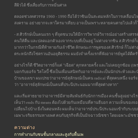
สีผิวได้ ซึ่งเสี่ยงกับการหมิ่นศาล
ตลอดช่วงทศวรรษ 1960 - 1990 ถือได้ว่าซินเป็นสะดมหลักในการเคลื่อนไหวด
สงคราม อย่างยากจะหาใครมาเทียบ อาจเป็นเพราะหลายคนตายไปแล้วก็ไ
- ส.ศิวรักษ์เป็นคนแรก ๆ ที่จุดชนวนให้มีการวิพากษ์วิจารณ์อย่างสร้างส
คนให้ตื่น และปลดแอกตัวเองจากระบบที่เป็นอยู่ ไม่ต่างจากซิน ส.ศิวรักษ์
มากกว่าในกรณีที่ท้าทายกับเจ้าชีวิต ลักษณะการพูดของส.ศิวรักษ์ ก็ไม่ต่า
ตระหนักถึงโซ่ตรวนอันอยุติธรรม ผมยังจำครั้งแรกที่ฟังอาจารย์พูดได้ดีครั
อย่างไรก็ดี ชีวิตอาจารย์ก็แค่ "เฉียด" คุกหลายครั้ง และไม่เคยถูกซ้อม 
บอกกับยอร์จ วิลโลบี้ ซึ่งเป็นเพื่อนสนิทกับอาจารย์และเป็นนักประท้วงและนักสัน
บ้านของเขา ผมเปรยว่าอาจารย์สุลักษณ์เป็นคน radical ที่สุดคนหนึ่ง 
ว่า "อาจารย์สุลักษณ์เป็นคนที่ประนีประนอมมากที่สุดต่างหาก"
และเริ่มสาธยายว่าอาจารย์มีสายสัมพันธ์กับนักการเมือง คนชั้นสูงอย่างไรบ้า
เห็นว่า ends กับ means ต้องไปด้วยกันเหมือนที่คานธีบอก ความเห็นของจอ
เปลี่ยนไปบ้าง ยิ่งในตอนหลัง ผมเห็นว่าอาจารย์ประนีประนอมเข้ากับระบบ
เฉพาะจริยธรรมทางเพศ คบกับธุรกิจที่เป็นมิจฉาวณิชชา โดยเฉพาะมัชช
ความต่าง
การทำงานกับชนชั้นกลางและสูงกับพื้นเพ