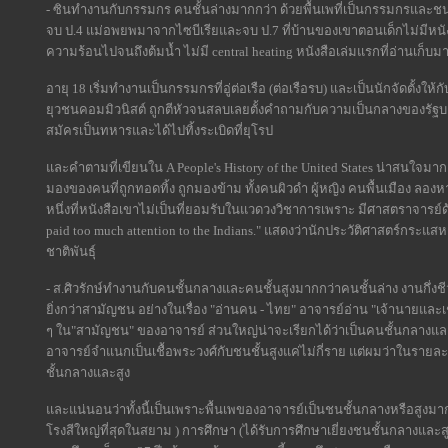
- ซินทำงานกับกรรมกร คนชั้นล่างมากกว่า ด้วยพื้นเพที่เป็นกรรมกรแล
จบ ป.4 แม่อพยพมาจากไซบีเรียและจบ ป.7 ที่บ้านของเขาตอนเด็กไม่มีหนังสือ
ความร้อนไปจนถึงต้มน้ำ ไม่มี central heating หนังสือเล่มแรกที่อ่านเก็
อายุ 18 เริ่มทำงานเป็นกรรมกรที่อู่ต่อเรือ (ต่อเรือรบ) และเป็นนักจัดตั้
ยุวชนคอมมิวนิสต์ ถูกตีหัวจนสลบเลยตั้งคำถามกับความเป็นกลางของรัฐบาล
สมัครเป็นทหารและได้ไปทิ้งระเบิดที่ยุโรป
และคำตามที่เขียนใน A People's History of the United States น่าสนใจม
มองของคนที่ถูกทอดทิ้ง ถูกมองข้าม ทั้งคนผิวดำ ผู้หญิง คนพื้นเมือง ลอง
หนึ่งที่หนังสือเขาไม่เป็นที่ยอมรับในแวดวงวิชาการเพราะ มีศาสตราจารย์ด้
paid too much attention to the Indians." แสดงว่านักประวัติศาสตร์กระแ
ชาติพันธุ์
- ส.ศิวรักษ์ทำงานกับคนชั้นกลางและคนชั้นสูงมากกว่าคนชั้นล่าง งานกึ่งชี
ยิ่งกว่าสามัญชน อย่างในเรื่อง "อ่านคน - ไทย" อาจารย์อ่าน "เจ้านายและเ
ๆ ใน"สามัญชน" ของอาจารย์ ส่วนใหญ่น่าจะเรียกได้ว่าเป็นคนชั้นกลางและส
อาจารย์จำแนกเป็นเชื้อพระวงศ์กับชนชั้นสูงแค่ไม่กี่ราย แต่ผมว่าในรายละ
ชั้นกลางและสูง
และแน่นอนว่าทั้งนี้เป็นเพราะพื้นเพของอาจารย์เป็นชนชั้นกลางหรือสูงมากก
โรงสีใหญ่ที่สุดในสยาม ) การศึกษา (ได้รับการศึกษาเยี่ยงชนชั้นกลางและ