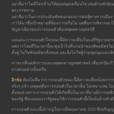
อย่าลืมว่าไม่มีใครห้ามให้คุณหยุดเคลื่อนไหวต่อต้านทักษิ
พระราชทาน
อย่าลืมว่าในการประเมินชัยชนะของการต่อสู้ทางการเมือง
เราได้มาซึ่งเป้าหมายที่ต้องการหรือไม่ แต่คือการพิจารณาไ
ปัญหาเดียวของการถอนตัวคือเหตุผลทางยุทธวิธี
แน่นอน การถอนตัวในขณะนี้มีความเสี่ยงในแง่ที่รัฐบาล
แต่การโจมตีในเวลานี้จะพุ่งเป้าไปที่แกนนำของพันธมิตร
ทั้งคู่ ไม่ใช่พันธมิตรทั้งหมด และยิ่งไม่ใช่ผู้ร่วมชุมนุมแ
เราจะกลืนหลักการและเหตุผลทางยุทธศาสตร์ เพื่อปกป้องไว
บางคนอย่างนั้นหรือ
อีกข้อ
ต้องไม่ลืมว่าการถอนตัวขณะนี้มีความเสี่ยงน้อยกว่
จริงๆ แล้ว เหตุผลคือการถอนตัวในเวลานั้น ไม่เหมาะสม ไม่
ทั้งหมด เพราะการถอนตัวได้เกิดขึ้นในเวลาที่อาจมีการเผ
ของรัฐ ซึ่งแน่นอนว่ารัฐย่อมใช้การถอนตัวนี้เป็นข้ออ้าง
การถอนตัวแบบนี้ปรากฎในกรณีพฤษภาคม 2535 ซึ่งปริญญ