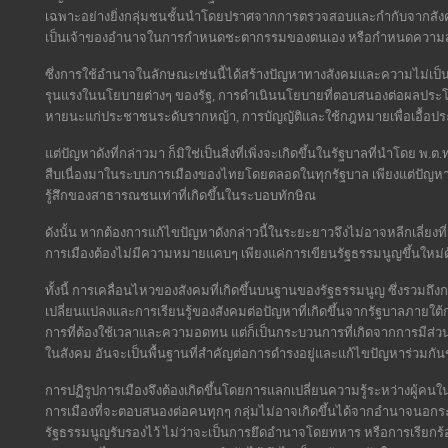
เฉพาะอย่างยิ่งกลุ่มชนชั้นนำโดยปราศจากการตรวจสอบและกำกับจากสัง
เป็นเจ้าของอำนาจในการกำหนดชะตากรรมของตนเอง หรือกำหนดความสัมพัน
ซึ่งการใช้อำนาจในลักษณะเช่นนี้ได้สร้างปัญหาทางสังคมและความไม่เป็
รุนแรงในนโยบายต่างๆ ของรัฐ, การดำเนินนโยบายที่ตอบสนองต่อผลประ
หายนะแก่ประชาชนระดับรากหญ้า, การบัญญัติและใช้กฎหมายเพื่อเอื้อป
แต่ปัญหาดังที่กล่าวมา ก็มิใช่เป็นสิ่งที่เพิ่งจะเกิดขึ้นในรัฐบาลที่นำโดย
สืบเนื่องมาในระบบการเมืองของไทยโดยตลอดในทุกรัฐบาล เพียงแต่ปัญหาด
รู้สึกของสาธารณชนเท่าที่เกิดขึ้นในระบอบทักษิณ
ดังนั้น หากต้องการแก้ไขปัญหาดังกล่าวนี้ในระยะยาวจึงไม่อาจหลีกเลี่ยงที่
การเมืองต้องไม่มีความหมายแคบๆ เพียงแค่การเขียนรัฐธรรมนูญขึ้นใหม่ด้ว
ทั้งนี้ การเคลื่อนไหวของสังคมที่เกิดขึ้นบนฐานของรัฐธรรมนูญ ซึ่งรวมถ
เปลี่ยนแปลงและการเรียนรู้ของสังคมต่อปัญหาที่เกิดขึ้นจากรัฐบาลภายใต้ก
การที่ต้องใช้เวลาและความอดทน แต่ก็เป็นกระบวนการที่เกิดจากการมีส่
ในสังคม อันจะเป็นพื้นฐานที่สำคัญต่อการดำรงอยู่และแก้ไขปัญหาร่วมก
การปฏิรูปการเมืองจึงต้องเกิดขึ้นโดยการแลกเปลี่ยนความรู้ระหว่างผู้คนในส
การเมืองที่จะตอบสนองต่อคนทุกๆ กลุ่มไม่อาจเกิดขึ้นได้จากอำนาจนอกร
รัฐธรรมนูญรับรองไว้ ไม่ว่าจะเป็นการยึดอำนาจโดยทหาร หรือการเรียกร้