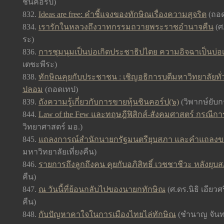
ชินคอร์ป)
832.
Ideas are free: คำชี้แจงของทักษิณเรื่องความสุจริต
(ถอด
834.
เรารักในหลวงถึงวาทกรรมถวายพระราชอำนาจคืน
(ศ.
ระ)
836.
การชุมนุมเป็นบ่อเกิดประชาธิปไตย ความอิจฉาเป็นบ
เตชะพีระ)
838.
ทักษิณคุยกับประชาชน : เชิญอธิการบดีมหาวิทยาลัยทั
ปลอม
(ถอดเทป)
839.
ถังความรู้เกี่ยวกับการขายหุ้นชินคอร์ป(๖)
(วิพากษ์ยับ
844.
Law of the Few และทฤษฎีฟิสิกส์-สังคมศาสตร์ กรณีกา
วิทยาศาสตร์ มอ.)
845.
แถลงการณ์สำนักนายกรัฐมนตรียุบสภา และคำแถลงข
มหาวิทยาลัยเที่ยงคืน
)
846.
รายการถึงลูกถึงคน คุยกับอภิสิทธิ์ เวชชาชีวะ หลังยุบ
คืน)
847.
ณ วันนี้ที่ย้อนกลับไปของนายกทักษิณ
(ศ.ดร.นิธิ เอียว
คืน)
848.
กับปัญหาคาใจในการเมืองไทยไล่ทักษิณ
(ชำนาญ จันทร