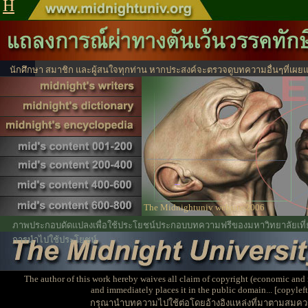
H
นักศึกษา สมาชิก และผู้สนใจทุกท่าน หากประสงค์จะตรวจดูบทความอื่นๆที่เผยแ
ได้จากตรงนี้
ไปหน้าสาร
The Midnightuniv website 2006
ภาพประกอบดัดแปลงเพื่อใช้ประโยชน์ประกอบบทความฟรีของมหาวิทยาลัยเที่ยง
การนำไปใช้ประโยชน์
The author of this work hereby waives all claim of copyright (economic and 
and immediately places it in the public domain... [copyleft
กรุณานำบทความไปใช้ต่อโดยอ้างอิงแหล่งที่มาตามสมคว