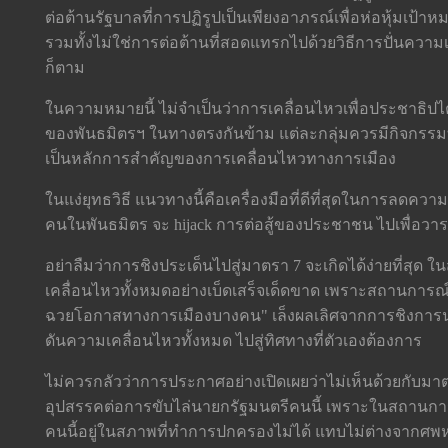
ต่อต้านรัฐบาลที่การปฏิรูปเป็นเพียงอาภรณ์เพื่อห่อหุ้มเป
รวมทั้งไม่ใช่การต่อต้านที่สอดแทรกไปด้วยวิธีการปั่นความเห
ก็ตาม
ในความหมายนี้ ไม่จำเป็นว่าการเคลื่อนไหวเพื่อประชาธิปไ
ของพันธมิตรฯ ในทางตรงกันข้าม แต่ละกลุ่มควรมีกิจกรรมที
เป็นหลักการสำคัญของการเคลื่อนไหวทางการเมือง
ในแง่ยุทธวิธี แนวทางนี้คือเครื่องมือที่ดีที่สุดในการลดคว
คนในพันธมิตร จะ hijack การต่อสู้ของประชาชน ไปเพื่อวา
อย่าลืมว่าการชิงประเด็นไปสู่มาตรา 7 จะเกิดได้ง่ายที่สุด
เคลื่อนไหวทั้งหมดอย่างเบ็ดเสร็จเด็ดขาด เพราะสถานการณ์แบบ
ฉวยโอกาสทางการเมืองบางคน" เล็งผลเลิศจากการชิงการนำ
ดันความเคลื่อนไหวทั้งหมด ไปสู่ทิศทางที่ตัวเองต้องการ
ไม่ควรกลัวว่าการประกาศอย่างเปิดเผยว่าไม่เห็นด้วยกับม
อุปสรรคต่อการขับไล่นายกรัฐมนตรีคนนี้ เพราะในสถานการณ์เ
คนนี้อยู่ในสภาพที่ทำการปกครองไม่ได้ แทบไม่ต่างจากศพห