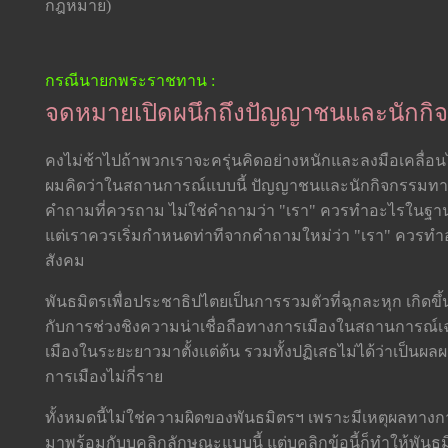
กฎหมาย)
กรณีนายกพระราชทาน :
จดหมายเปิดผนึกถึงปัญญาชนและนักกิ
คงไม่ช้าไปถ้าพวกเราจะครุ่นคิดอย่างหนักและลงมือเคลื
ผมคิดว่าในสถานการณ์แบบนี้ ปัญญาชนและนักกิจกรรมทาง
คำถามที่ควรถาม ไม่ใช่คำถามว่า "เรา" ควรทำอะไรในฐานะท
แต่เราควรเริ่มกำหนดท่าทีจากคำถามใหม่ว่า "เรา" คว
สังคม
พันธมิตรเพื่อประชาธิปไตยเป็นการรวมตัวที่ฉุกละหุก เกิดขึ
กับการช่วงชิงความน่าเชื่อถือทางการเมืองในสถานการณ์
เมืองในระยะยาวมาตั้งแต่ต้น รวมทั้งปฏิเสธไม่ได้ว่าเป็น
การเมืองไม่กี่ราย
ทั้งหมดนี้ไม่ใช่ความผิดของพันธมิตรฯ เพราะมีเหตุผลทางก
มาพร้อมกับบุคลิกลักษณะแบบนี้ แต่บุคลิกข้อนี้ก็ทำให้พันธมิ