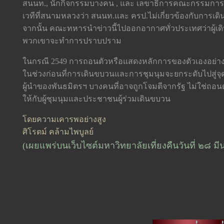
สนนท., นักกิจกรรมบางคน , และ เลขาธิการคณะกรรมการร
เวทีที่สนามหลวงว่า สนนท.และ ครป.ไม่เกี่ยวข้องกับการเด
จากนั้น คณะทหารนำข่าวนี้ไปออกอากาศทั่วประเทศว่าผู้เดิน
พวกเขาจะทำการปราบปราม
ในกรณี 2549 การถอนตัวหรือแสดงหลักการของตัวเองอย่างชัดเ
ในช่วงก่อนที่การเดินขบวนและการชุมนุมจะยกระดับไปสู่จุดที
ผู้นำของพันธมิตรฯ บางคนที่อาจถูกโจมตีจากรัฐ ไม่ใช่ถอน
ให้กับผู้ชุมนุมและประชาชนผู้ร่วมเดินขบวน
โดยความเคารพอย่างสูง
ศิโรตม์ คล้ามไพบูลย์
(เผยแพร่บนเว็บไซต์มหาวิทยาลัยเที่ยงคืนวันที่ ๒๘