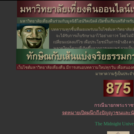
มหาวิทยาลัยเที่ยงคืนร่วมกับมูลนิธิไฮน์ริคเบิลล์ เปิดชั้นเรียนฟรีสำหรับ 
มลายูมุสลิมอย่างรอบด
บทความทุกชิ้นที่เผยแพร่บนเว็บไซต์มหาวิทยาลัยเท
จะได้รับการเก็บรักษาเอาไว้อย่างถาวร โดยไม่ม
เปลี่ยนแปลงแก้ไข เพื่อประโยชน์ในการอ้างอิง ค
พลาดใดๆก็ตามที่เกิดขึ้นจากการเผยแพร่ อาจเป็นข
เขียนหรือกองบรรณาธิการ ซึ่งเป็นเรื่องที่เกิดขึ้นได
เจตนา
เว็บไซต์มหาวิทยาลัยเที่ยงคืน มีการเสนอบทความใหม่ทุกวัน เพื่อสนอง
มาหาความรู้เป็นประจำ
กรณีนายกพระราช
จดหมายเปิดผนึกถึงปัญญาชนและน
The Midnight Univer