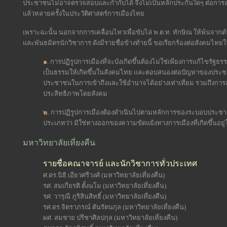
ประชาชนไม่อาจตรวจสอบและกำกับได้ จึงไม่เป็นหลักประกันใดๆ ต่อการสร้
แล้วหลายครั้งในประวัติศาสตร์การเมืองไทย
เพราะฉะนั้น นอกจากการเคลื่อนไหวเพื่อขับไล่ พ.ต.ท. ทักษิณ ให้พ้นจาก
และพันธมิตรนักวิชาการ ดังมีรายชื่อข้างท้ายนี้ ขอเรียกร้องต่อสังคมไทยใ
๑.
การปฏิรูปการเมืองที่จะบังเกิดขึ้นต้องไม่ใช่เพียงการแก้ไขรัฐธ
เป็นธรรมให้เกิดขึ้นในสังคมไทย และตอบสนองต่อปัญหาของประ
ประชาชนในการเข้าถึงและใช้อำนาจได้อย่างเท่าเทียม รวมถึงกา
ประสิทธิภาพโดยสังคม
๒.
การปฏิรูปการเมืองต้องดำเนินไปตามหลักการของระบอบประช
ประเภทว่า มิใช่ทางออกของความขัดแย้งทางการเมืองที่เกิดขึ้นอยู่ใน
มหาวิทยาลัยเที่ยงคืน
รายชื่อคณาจารย์ และนักวิชาการทั่วประเทศ
ศ.ดร.นิธิ เอียวศรีวงศ์ (มหาวิทยาลัยเที่ยงคืน)
รศ. สมเกียรติ ตั้งนโม (มหาวิทยาลัยเที่ยงคืน)
รศ. วารุณี ภูริสินสิทธิ์ (มหาวิทยาลัยเที่ยงคืน)
รศ.ดร.จิตราภรณ์ ตันรัตนกุล (มหาวิทยาลัยเที่ยงคืน)
ผศ. สมชาย ปรีชาศิลปกุล (มหาวิทยาลัยเที่ยงคืน)