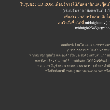
ในรูปของ CD-ROM เพื่อบริการให้กับสมาชิกและผู้สน
(เริ่มปรับราคาตั้งแต่วันที่ 1
เพื่อสะดวกสำหรับสมาชิกใ
สนใจสั่งซื้อได้ที่
midnightuniv(a
midnight2545(at)yah
สมเกียรติ ตั้งนโม และคณาจารย์มหาว
(บรรณาธิการเว็บไซค์ มหาวิทยาล
หากสมาชิก ผู้สนใจ และองค์กรใด ประสงค์จะสนับสนุนการเผ
และสังคมไทยสามารถให้การสนับสนุนได้ที่บัญชีเงินฝาก
หมายเลขบัญชี
xxx-x-xxxxx-x
ธนาคารกรุงไทยฯ สำนัก
หรือติดต่อมาที่
midnightuniv(at)yahoo.com
หรื