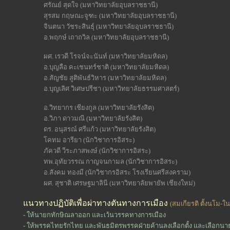
ศรัณย์ สุดใจ (มหาวิทยาลัยอุบลราชธานี)
สุรสม กฤษณะจูฑะ (มหาวิทยาลัยอุบลราชธานี)
จินตนา วัชระสินธุ์ (มหาวิทยาลัยอุบลราชธานี)
อ.พฤกษ์ เถาถวิล (มหาวิทยาลัยอุบลราชธานี)
ผศ. เรวดี โรจน์จะนันท์ (มหาวิทยาลัยมหิดล)
อ.บุญลือ คะเชนทร์ชาติ (มหาวิทยาลัยมหิดล)
อ.สัญชัย สูติพันธ์วิหาร (มหาวิทยาลัยมหิดล)
อ.บุญเลิศ วิเศษปรีชา (มหาวิทยาลัยธรรมศาสตร์)
อ.วิทยากร เชียงกูล (มหาวิทยาลัยรังสิต)
อ.วิภา ดาวมณี (มหาวิทยาลัยรังสิต)
ดร. อนุสรณ์ ศรีแก้ว (มหาวิทยาลัยรังสิต)
โคทม อารียา (นักวิชาการอิสระ)
ภัควดี วีระภาสพงษ์ (นักวิชาการอิสระ)
ทพ.อุทัยวรรณ กาญจนกามล (นักวิชาการอิสระ)
อ.สังคม ทองมี (นักวิชากรอิสระ โรงเรียนศรีสงคราม)
ผศ. สุชาติ เศรษฐมาลินี (มหาวิทยาลัยพายัพ เชียงใหม่)
แนวทางปฏิบัติเพื่อผ่าทางตันทางการเมือง
(สมเกียรติ ตั้งนโม-ใ
- ให้นายกทักษิณลาออก และเว้นวรรคทางการเมือง
- ให้พรรคไทยรักไทย และพันธมิตรพรรคฝ่ายค้านลงเลือกตั้ง และเลือกนา