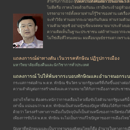
สำหรับการเมือง ถ้าไม่สบายใจกันมีอะไรอยากจะแก้ 
(บทความทั้งหมดยาวประมาณ 5 ห
ไม่ดีหรือ เราคนไทยด้วยกันนะ เรามีพระเจ้าอยู่หัวอง
บรรดาอาจารย์ทั้งหลายท่านก็รู้วิชาของท่าน แต่เรื
จะทำวิจัย ท่านอยากจะมาคุยกันกับผม ท่านรวมตัวมา
รวมตัวมาคุยซิ อย่าอยู่ๆเขียนจดหมายมาประท้วงบอ
ความคิดเห็นในฐานะประชาชน แต่ถ้าท่านอยากจะ
ไม่ใช่เสือที่ไหนเลยนะ ผมคือมนุษย์ธรรมดา เพราะฉะ
แถลงการณ์ผ่าทางตัน เว้นวรรคทักษิณ
ปฏิรูปการเมือง
มหาวิทยาลัยเที่ยงคืน
และนักวิชาการทั่วประเทศ
แถลงการณ์ ไปให้พ้นจากระบอบทักษิณและอำนาจนอกระ
กระแสการต่อต้าน พ.ต.ท. ทักษิณ ชินวัตร นายกรัฐมนตรีที่เกิดขึ้นอย่างต่อ
ความสำคัญต่อการสร้างพลังและความหมายให้กับการเมืองภาคประชาชน
อย่างไรก็ตาม ต้องตระหนักว่าการเคลื่อนไหวเพื่อขับไล่ตัวนายกรัฐมนตรีน
เท่านั้น แน่นอนว่า พ.ต.ท. ทักษิณเป็นส่วนหนึ่งของปัญหาที่ต้องได้รับก
ด้วยว่า โครงสร้างทางการเมืองในปัจจุบันก็เป็นส่วนหนึ่งของการเปิดช่องให
เพียงการขับไล่ พ.ต.ท. ทักษิณ จะไม่เป็นการแก้ไขปัญหาของการเมืองไทยใ
ปัญหาที่หมักหมมและเป็นรากฐานของสังคมไทยก็คือ อำนาจในทางการเมือง