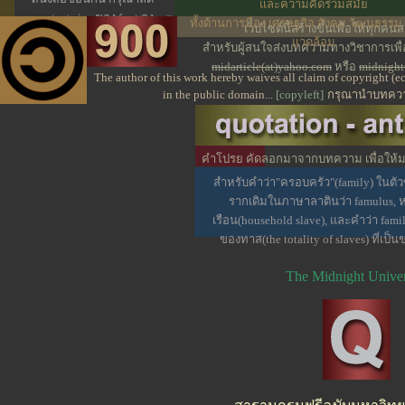
และความคิดร่วมสมัย
text size ของ font ลง
ทั้งด้านการมือง เศรษฐกิจ สังคม วัฒนธรรม 
เว็ปไซต์นี้สร้างขึ้นเพื่อให้ทุก
จะช่วยแก้ปัญหาได้
แวดล้อม
สำหรับผู้สนใจส่งบทความทางวิชาการเพ
midarticle(at)yahoo.com
หรือ
midnight
The author of this work hereby waives all claim of copyright (
in the public domain...
[copyleft]
กรุณานำบทความ
คำโปรย คัดลอกมาจากบทความ เพื่อให้มอง
น่าสนใจบางส่วน
สำหรับคำว่า"ครอบครัว"(family) ในต
รากเดิมในภาษาลาตินว่า famulus,
เรือน(household slave), และคำว่า fami
ของทาส(the totality of slaves) ที่เป็
The Midnight Univer