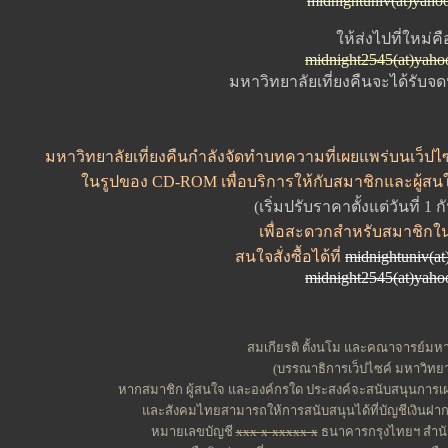
midnightuniv(at)yaho
ให้ส่งไปที่ใหม่คื
midnight2545(at)yah
มหาวิทยาลัยเที่ยงคืนจะได้รับจ
มหาวิทยาลัยเที่ยงคืนกำลังจัดทำบทความที่เผยแพร่บนเว็ปไซค
ในรูปของ CD-ROM เพื่อบริการให้กับสมาชิกและผู้สน
(เริ่มปรับราคาตั้งแต่วันที่ 1
เพื่อสะดวกสำหรับสมาชิกใ
สนใจสั่งซื้อได้ที่
midnightuniv(a
midnight2545(at)yah
สมเกียรติ ตั้งนโม และคณาจารย์มหาว
(บรรณาธิการเว็ปไซค์ มหาวิทยาล
หากสมาชิก ผู้สนใจ และองค์กรใด ประสงค์จะสนับสนุนการเผย
และสังคมไทยสามารถให้การสนับสนุนได้ที่บัญชีเงินฝาก
หมายเลขบัญชี
xxx-x-xxxxx-x
ธนาคารกรุงไทยฯ สำนัก