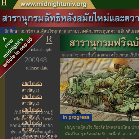
H
นักศึกษา สมาชิก และผู้สนใจทุกท่าน หากประสงค์จะตรวจดูบทความอื่นๆที่เผยแ
R
ได้จากตรงนี้
ไปหน้าสาร
related topic
ผลงานวิชาการชิ้นนี้ เผยแพร่ครั้งแรกบนเว็ปไซ
200948
ประโยชน์ทางวิชาการ
release date
คลิกไปหน้า
สารบัญ
(1)
คลิกไปหน้า
สารบัญ
(2)
คลิกไปหน้า
เว็ปไซต์เผยแพร่ความรู้
สารบัญ
(3)
เพื่อสาธารณประโยชน์
คลิกไปหน้า
หากนักศึกษาหรือสมาชิก
เชิญชวนผู้สนใจเรื่องลัทธิหลังสมัยใหม่ น
สารบัญ
(4)
ประสบปัญหาภาพและตัว
ศัพท์ใหม่ๆ พร้อมคำอธิบายเพื่อทำความเข้
เพื่อดูบทความใหม่สุด
หนังสือซ้อนกัน กรุณาลด