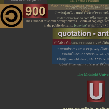
และความคิดร่วมสมัย
text size ของ font ลง
ทั้งด้านการมือง เศรษฐกิจ สังคม วัฒนธรรม 
เว็ปไซต์นี้สร้างขึ้นเพื่อให้ทุก
จะช่วยแก้ปัญหาได้
แวดล้อม
สำหรับผู้สนใจส่งบทความทางวิชาการเพ
midarticle(at)yahoo.com
หรือ
midnight
The author of this work hereby waives all claim of copyright (
in the public domain...
[copyleft]
กรุณานำบทความ
คำโปรย คัดลอกมาจากบทความ เพื่อให้มอง
น่าสนใจบางส่วน
สำหรับคำว่า"ครอบครัว"(family) ในต
รากเดิมในภาษาลาตินว่า famulus,
เรือน(household slave), และคำว่า fami
ของทาส(the totality of slaves) ที่เป็
The Midnight Univer