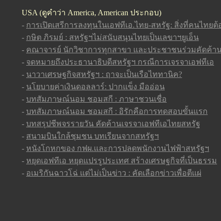
USA
(ดูคำว่า America, American ประกอบ)
-
การเปิดเสรีการลงทุนในเอฟทีเอ.ไทย-สหรัฐ: สิ่งที่คนไทยต้อ
-
กษิต ภิรมย์ : สหรัฐฯไม่สนับสนุนไทยเป็นเลขาฯยูเอ็น
-
คณาจารย์ นักวิชาการทุกสาขา และประชาชนร่วมคัดค้าน
-
จดหมายถึงประธานาธิบดีสหรัฐฯ กรณีการเจรจาเอฟทีเอ
-
นาวาเศรษฐกิจสหรัฐฯ : ฤาจะเป็นเรือไททานิค?
-
นโยบายค่าเงินดอลลาร์: ปากแข็ง มืออ่อน
-
บทสัมภาษณ์นอม ชอมสกี : ภาษาชวนเชื่อ
-
บทสัมภาษณ์นอม ชอมสกี : อิรักคือการทดสอบขั้นแรก
-
บทสรุปชีพจรรายวัน คัดค้านเจรจาเอฟทีเอไทยสหรัฐ
-
สนามบินใกล้ชุมชน บทเรียนจากสหรัฐฯ
-
หนังโกหกของ กฟผ.และการปลดพนักงานไฟฟ้าสหรัฐฯ
-
หยุดเอฟทีเอ หยุดแปรรูประเทศ สร้างเศรษฐกิจที่เป็นธรรม
-
อเมริกันฉาวโฉ่ แต่ไม่เป็นข่าว : คัดเลือกข่าวเพื่อตีแผ่