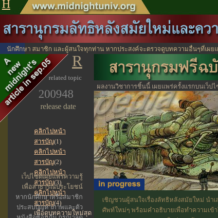
H
นักศึกษา สมาชิก และผู้สนใจทุกท่าน หากประสงค์จะตรวจดูบทความอื่นๆที่เผยแ
R
ได้จากตรงนี้
ไปหน้าสาร
related topic
ผลงานวิชาการชิ้นนี้ เผยแพร่ครั้งแรกบนเว็ปไซ
200948
ประโยชน์ทางวิชาการ
release date
คลิกไปหน้า
สารบัญ
(1)
คลิกไปหน้า
สารบัญ
(2)
คลิกไปหน้า
เว็ปไซต์เผยแพร่ความรู้
สารบัญ
(3)
เพื่อสาธารณประโยชน์
คลิกไปหน้า
หากนักศึกษาหรือสมาชิก
เชิญชวนผู้สนใจเรื่องลัทธิหลังสมัยใหม่ น
สารบัญ
(4)
ประสบปัญหาภาพและตัว
ศัพท์ใหม่ๆ พร้อมคำอธิบายเพื่อทำความเข้
เพื่อดูบทความใหม่สุด
หนังสือซ้อนกัน กรุณาลด