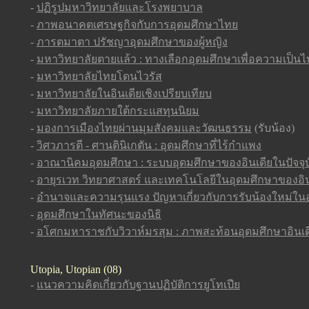
-
ปฏิรูปมหาวิทยาลัยและโรงพยาบาล
-
ภาพอนาคตเศรษฐกิจกับการอุดมศึกษาไทย
-
ภารตมาตา ปรัชญาอุดมศึกษาของผู้หญิง
-
มหาวิทยาลัยตายแล้ว : ทางเลือกอุดมศึกษาเพื่อความเป็นไ
-
มหาวิทยาลัยไทยโดนไวรัส
-
มหาวิทยาลัยในอินเดียเชิงเปรียบเทียบ
-
มหาวิทยาลัยภายใต้กระแสทุนนิยม
-
มองการเมืองไทยผ่านมุมสังคมและวัฒนธรรม
(รับน้อง)
-
วิศวภารตี - ศานตินิเกตัน : อุดมศึกษาที่ไร้กำแพง
-
อาณานิคมอุดมศึกษา : ระบบอุดมศึกษาของอินเดียในปัจจุบ
-
อายุรเวท วิทยาศาสตร์ และเทคโนโลยีในอุดมศึกษาของอิน
-
อำนาจและความรุนแรง ปัญหาเกี่ยวกับการรับน้องใหม่ใน
-
อุดมศึกษาในทัศนะของนิธิ
-
อโศกมหาราชกับวิวาห์มรสุม : ภาพสะท้อนอุดมศึกษาอินเด
Utopia, Utopian (08)
-
แนวความคิดเกี่ยวกับฐานปฏิบัติการยูโทเปีย