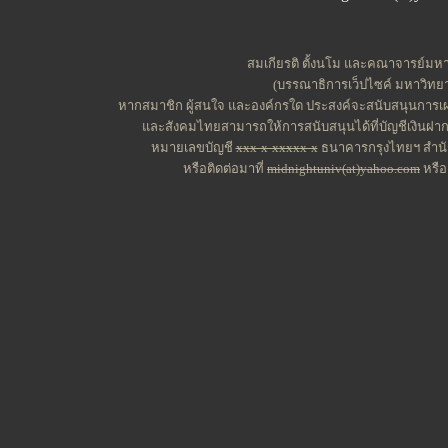
สมเกียรติ ตั้งนโม และคณาจารย์มหาว
(บรรณาธิการเว็ปไซค์ มหาวิทยาล
หากสมาชิก ผู้สนใจ และองค์กรใด ประสงค์จะสนับสนุนการเผย
และสังคมไทยสามารถให้การสนับสนุนได้ที่บัญชีเงินฝาก
หมายเลขบัญชี
xxx-x-xxxxx-x
ธนาคารกรุงไทยฯ สำนัก
หรือติดต่อมาที่
midnightuniv(at)yahoo.com
หรื