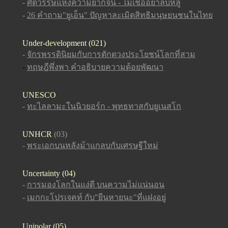
-
ศตวรรษแห่งความยากจน - ไม่เชื่ออย่าลบหลู่
-
26 คำถาม"ยูเอ็น" ปัญหาละเมิดสิทธิมนุษยนชนในไทย
Under-development (021)
-
จักรพรรดินิยมกับการตักตวงประโยชน์โลกที่สาม
-
ทฤษฎีพึ่งพา คำอธิบายความด้อยพัฒนา
UNESCO
-
ทะไลลามะในนิวยอร์ก - พุทธทาสกับยูเนสโก
UNHCR
(03)
-
พระเอกบนหลังม้าแกลบกับเศรษฐีใหม่
Uncertainty (04)
-
การมองโลกในแง่ดี บนความไม่แน่นอน
-
เมกกะโปรเจคท์ กับ"ยีนหายนะ"ที่แฝงอยู่
Unipolar (05)